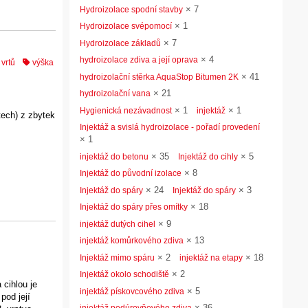
×
7
Hydroizolace spodní stavby
×
1
Hydroizolace svépomocí
×
7
Hydroizolace základů
×
4
hydroizolace zdiva a její oprava
 vrtů
výška
×
41
hydroizolační stěrka AquaStop Bitumen 2K
×
21
hydroizolační vana
×
1
×
1
Hygienická nezávadnost
injektáž
tech) z zbytek
Injektáž a svislá hydroizolace - pořadí provedení
×
1
×
35
×
5
injektáž do betonu
Injektáž do cihly
×
8
Injektáž do původní izolace
×
24
×
3
Injektáž do spáry
Injektáž do spáry
×
18
Injektáž do spáry přes omítky
×
9
injektáž dutých cihel
×
13
injektáž komůrkového zdiva
×
2
×
18
Injektáž mimo spáru
injektáž na etapy
×
2
Injektáž okolo schodiště
cihlou je
×
5
injektáž pískovcového zdiva
pod její
×
36