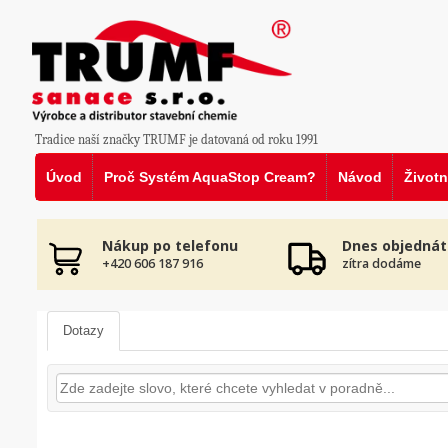
Tradice naší značky TRUMF je datovaná od roku 1991
Úvod
Proč Systém AquaStop Cream?
Návod
Životn
Nákup po telefonu
Dnes objednát
+420 606 187 916
zítra dodáme
Dotazy