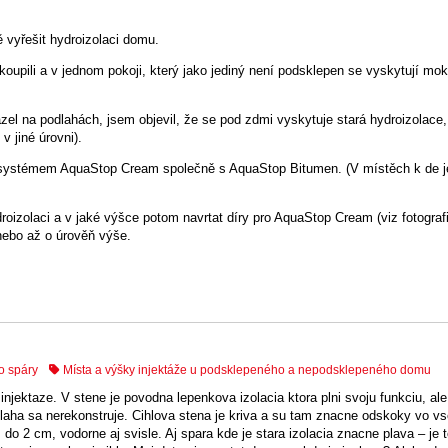
 vyřešit hydroizolaci domu.
oupili a v jednom pokoji, který jako jediný není podsklepen se vyskytují mok
el na podlahách, jsem objevil, že se pod zdmi vyskytuje stará hydroizolace, 
v jiné úrovni).
im systémem AquaStop Cream společně s AquaStop Bitumen. (V místěch k de 
roizolaci a v jaké výšce potom navrtat díry pro AquaStop Cream (viz fotograf
 nebo až o úrověň výše.
o spáry
Místa a výšky injektáže u podsklepeného a nepodsklepeného domu
jektaze. V stene je povodna lepenkova izolacia ktora plni svoju funkciu, ale
odlaha sa nerekonstruje. Cihlova stena je kriva a su tam znacne odskoky vo v
 2 cm, vodorne aj svisle. Aj spara kde je stara izolacia znacne plava – je t