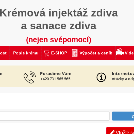
Krémová injektáž zdiva
a sanace zdiva
(nejen svépomocí)
ost
Popis krému
E-SHOP
Výpočet a ceník
Vid
e
Poradíme Vám
Interneto
+420 731 565 565
otázky a od
Vložte s