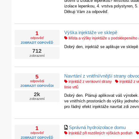
úrovní u izolace lepenkou? Místnost bude
izolace lepenkou, 4. vrstva polystyren, 5.
Děkuji Vám za odpověď.
Výška injektáže ve sklepě
1
odpověď
Místa a výšky injektáže u podsklepenéh
ZOBRAZIT ODPOVĚĎ
Dobrý den, injektáž se aplikuje ve sklepě
712
zobrazení
Navrtání z vnitřní/vnější strany obvo
5
odpovědí
injektáž z venkovní strany
injektáž z vn
ZOBRAZIT ODPOVĚDI
linie vrtů
2k
Dobrý den. Plánuji aplikovat váš výrobe
zobrazení
ve vnitřních prostorách do výšky jednoho 
pro řádný efekt injektáže navrtat zdi zev
Správná hydroizolace domu
1
odpověď
Injektáž při rozdílných výškách podlah
ZOBRAZIT ODPOVĚĎ