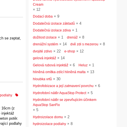
Cream
×
12
×
9
Dodací doba
×
4
Dodatečná izolace základů
×
1
Dodatečná izolace zdiva
×
1
×
8
dožilost izolace
drenáž
ch se zeptat,
×
14
×
8
drenážní systém
dvě zdi s mezerou
×
22
×
12
dvojité zdivo
e-shop
×
14
gelová injektáž
×
6
×
1
Gelová rubová injektáž
Heluz
×
13
hliněná omítka-zdící hliněná malta
×
30
hloubka vrtů
×
6
Hydrofobizace a její zatmavení povrchu
×
5
Hydrofobní nátěr AquaStop Protect
 podlahy
Hydrofobní nátěr se zpevňujícím účinkem
AquaStop SanFix
y 16cm (z
×
5
 injektáž
×
2
Hydroizolace domu
eton potěr.
ající podlahy
×
8
hydroizolace podlahy