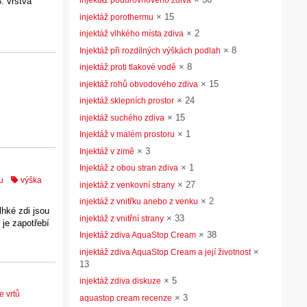
injektáž podúrovňového zdiva
. vrstva
×
15
injektáž porothermu
×
2
injektáž vlhkého místa zdiva
×
8
Injektáž při rozdílných výškách podlah
×
8
injektáž proti tlakové vodě
×
15
injektáž rohů obvodového zdiva
×
24
injektáž sklepních prostor
×
15
injektáž suchého zdiva
×
1
Injektáž v malém prostoru
×
3
Injektáž v zimě
×
1
Injektáž z obou stran zdiva
u
výška
×
27
injektáž z venkovní strany
×
2
injektáž z vnitřku anebo z venku
hké zdi jsou
×
33
injektáž z vnitřní strany
 je zapotřebí
×
38
Injektáž zdiva AquaStop Cream
×
injektáž zdiva AquaStop Cream a její životnost
13
×
5
injektáž zdiva diskuze
e vrtů
×
3
aquastop cream recenze