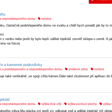
ahu
o a nepodsklepeného domu
svislice
enku, částečně podsklepeného domu ve svahu a chtěl bych poradit jak by to m
emí.
n z venku nebo jestli by bylo lepší udělat injektáž zevnitř sklepa u země. A j
eno na fotce).
táže a kamenné podezdívky
áže u podsklepeného a nepodsklepeného domu
smíšené zdivo
svislice
uje také vertikálně ,ve spoji cihla kámen.Dale také zkušenost při aplikaci d
njektáž
o a nepodsklepeného domu
výška linie vrtů
výška pochozí plochy
výška 
odového zdiva.Ma otázka zní jestli víc odkopat zeď.a udělat injektáž níž obr