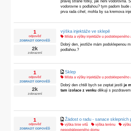
pravej strane fotky, jak neni vodorovna. S
vodorovne s podlahou? tym padom bude ale
prva rada cihel, mohla by sa kremova inj
výška injektáže ve sklepě
1
odpověď
Místa a výšky injektáže u podsklepenéh
ZOBRAZIT ODPOVĚĎ
Dobrý den, jestliže mám podsklepenou mís
2k
podlahou.?
zobrazení
Sklep
1
odpověď
Místa a výšky injektáže u podsklepenéh
ZOBRAZIT ODPOVĚĎ
Dobrý den chtěl bych se zeptat jestli
je 
2k
tam izolace z venku
děkuji s pozdravem
zobrazení
Žádost o radu - sanace sklepních 
1
odpověď
výška linie vrtů
výška terénu
výšk
ZOBRAZIT ODPOVĚĎ
nepodsklepeného domu