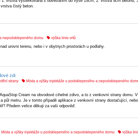
 1. vrstva vyštěrkovaná s odvětráním do výše 15cm, 2. vrstva 5cm betonu, 3
 vrstva čistý beton.
o a nepodsklepeného domu
výška linie vrtů
 nad urovni terenu, nebo i v obytnych prostorách u podlahy.
dové zdi
itřní strany
Místa a výšky injektáže u podsklepeného a nepodsklepeného dom
k AquaStop Cream na obvodové cihelné zdivo, a to z venkovní strany domu. Vl
a půl metru. Je v tomto případě aplikace z venkovní strany dostačující, nebo
nitř? Předem velice děkuji za vaši odpověď.
Místa a výšky injektáže u podsklepeného a nepodsklepeného domu
výška lini