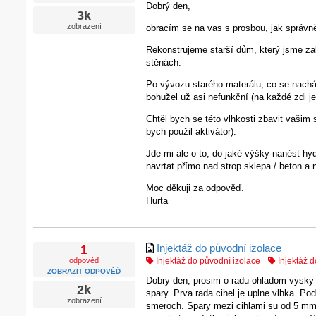
Dobrý den,
3k
zobrazení
obracím se na vas s prosbou, jak správně
Rekonstrujeme starší dům, který jsme zak
stěnách.
Po vývozu starého materálu, co se nacház
bohužel už asi nefunkční (na každé zdi je 
Chtěl bych se této vlhkosti zbavit vaš
bych použil aktivátor).
Jde mi ale o to, do jaké výšky nanést hyd
navrtat přímo nad strop sklepa / beton a
Moc děkuji za odpověď.
Hurta
Injektáž do původní izolace
1
odpověď
Injektáž do původní izolace
Injektáž d
ZOBRAZIT ODPOVĚĎ
Dobry den, prosim o radu ohladom vysky in
2k
spary. Prva rada cihel je uplne vlhka. P
zobrazení
smeroch. Spary mezi cihlami su od 5 mm do