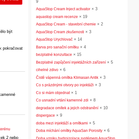
9
×
3
AquaStop Cream Inject activator
×
19
aquastop cream recenze
×
2
AquaStop Cream - stavební chemie
ělo být
×
3
AquaStop Cream zkušenosti
×
14
AquaStop Urychlovač
×
4
Barva pro sanační omítku
ak pokračovat
×
15
bezplatné konzultace
×
5
Bezplatné zapůjčení injektážních zařízení
×
6
cihelné zdivo
×
3
Čistě vápenná omítka Klimasan Antik
×
3
Co s prázdnými otvory po injektáži
×
1
Co si mám objednat
o kamenné
×
8
Co usnadní vrtání kamenné zdi
×
10
degradace omítek a jejich odstranění
×
9
dispergace
×
5
doba mezi injektáží a omítkami
terénu
×
6
Doba míchání omítky AquaSan Porosity
ázek 2 nebo
Doba vzniku hydroizolace systémem AquaStop