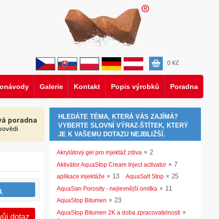
0
Kč
eonávody
Galerie
Kontakt
Popis výrobků
Poradna
HLEDÁTE TÉMA, KTERÁ VÁS ZAJÍMÁ?
vá poradna
VYBERTE SLOVNÍ VÝRAZ-ŠTÍTEK, KTERÝ
povědi
JE K VAŠEMU DOTAZU NEJBLIŽŠÍ.
×
2
Akrylátový gel pro injektáž zdiva
×
7
Aktivátor AquaStop Cream Inject activator
×
13
×
25
aplikace injektáže
AquaSalt Stop
×
11
AquaSan Porosity - nejlevnější omítka
×
23
AquaStop Bitumen
×
AquaStop Bitumen 2K a doba zpracovatelnosti
vůj dotaz