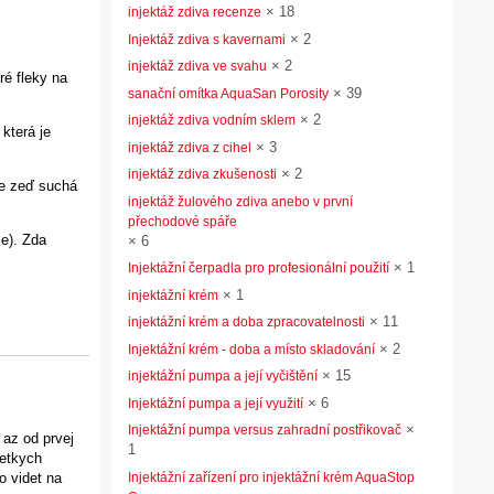
×
18
injektáž zdiva recenze
×
2
Injektáž zdiva s kavernami
×
2
injektáž zdiva ve svahu
ré fleky na
×
39
sanační omítka AquaSan Porosity
×
2
injektáž zdiva vodním sklem
která je
×
3
injektáž zdiva z cihel
×
2
injektáž zdiva zkušenosti
je zeď suchá
injektáž žulového zdiva anebo v první
přechodové spáře
ie). Zda
×
6
×
1
Injektážní čerpadla pro profesionální použití
×
1
injektážní krém
×
11
injektážní krém a doba zpracovatelnosti
×
2
Injektážní krém - doba a místo skladování
×
15
injektážní pumpa a její vyčištění
×
6
Injektážní pumpa a její využití
×
Injektážní pumpa versus zahradní postřikovač
 az od prvej
1
setkych
o videt na
Injektážní zařízení pro injektážní krém AquaStop