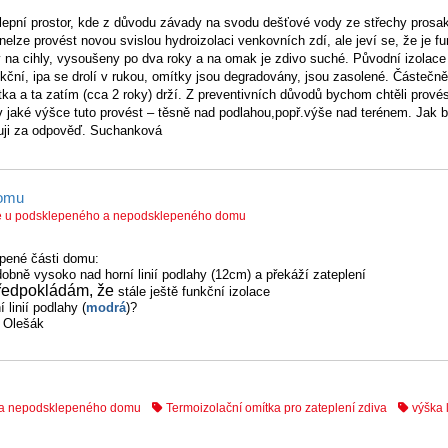
klepní prostor, kde z důvodu závady na svodu dešťové vody ze střechy prosa
elze provést novou svislou hydroizolaci venkovních zdí, ale jeví se, že je f
y na cihly, vysoušeny po dva roky a na omak je zdivo suché. Původní izolace 
nkční, ipa se drolí v rukou, omítky jsou degradovány, jsou zasolené. Částečně 
a a ta zatím (cca 2 roky) drží. Z preventivních důvodů bychom chtěli provést
v jaké výšce tuto provést – těsně nad podlahou,popř.výše nad terénem. Jak b
uji za odpověď. Suchanková
domu
áže u podsklepeného a nepodsklepeného domu
epené části domu:
dobně vysoko nad horní linií podlahy (12cm) a překáží zateplení
ředpokládám, že
stále ještě funkční izolace
linií podlahy (
modrá
)?
– Olešák
o a nepodsklepeného domu
Termoizolační omítka pro zateplení zdiva
výška l