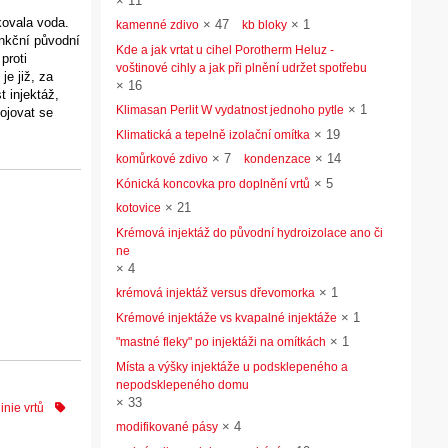
×
11
kovala voda.
×
47
×
1
kamenné zdivo
kb bloky
unkční původní
Kde a jak vrtat u cihel Porotherm Heluz -
proti
voštinové cihly a jak při plnění udržet spotřebu
je již, za
×
16
 injektáž,
×
1
Klimasan Perlit W vydatnost jednoho pytle
ojovat se
×
19
Klimatická a tepelně izolační omítka
×
7
×
14
komůrkové zdivo
kondenzace
×
5
Kónická koncovka pro doplnění vrtů
×
21
kotovice
Krémová injektáž do původní hydroizolace ano či
ne
×
4
×
1
krémová injektáž versus dřevomorka
×
1
Krémové injektáže vs kvapalné injektáže
×
1
"mastné fleky" po injektáži na omítkách
Místa a výšky injektáže u podsklepeného a
nepodsklepeného domu
×
33
inie vrtů
×
4
modifikované pásy