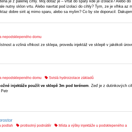
tena je z palenej cihly. Moj dotaz je – vrtat do spary kde je izolace? Alebo do
 nutny sklon vrtu. Alebo navrtat pod izolaci do cihly? Tym, ze je vlhka az 
ektaz dobre sirit aj mimo sparu, alebo sa mylim? Co by ste doporucil. Dakuj
o a nepodsklepeného domu
tnost a vzliná vlhkost ze sklepa, provedu injektáž ve sklepě v jakékoli úrov
o a nepodsklepeného domu
Svislá hydroizolace základů
možné injektáže použít ve sklepě 3m pod terénem
. Zeď je z dutinkových c
 Petr
prostor
a podlah
protisolný podnátěr
Místa a výšky injektáže u podsklepeného a