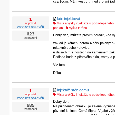
cca 16cm. Mám vést vrt hned v první řad
kde injektovat
1
odpověď
Místa a výšky injektáže u podsklepenéh
ZOBRAZIT ODPOVĚĎ
podlah
výška terénu
623
Dobrý den, můžete prosím poradit, kde vyv
zobrazení
základ je kámen, potom 4 šáry pálených ci
relativně suché kotovice.
u dalších místnostech na kamenném zákla
Podlaha bude z pěnového skla, trámy a p
Viz foto.
Děkuji
Injektáž stěn domu
1
odpověď
Místa a výšky injektáže u podsklepenéh
ZOBRAZIT ODPOVĚĎ
Dobrý den.
685
Na přiloženém obrázku je zeleně vyznače
zobrazení
původní izolace. Černá šipka. V jaké výš