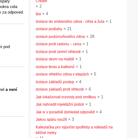
 spary
Cream
×
2
mokra cela
em za odpoved.
×
4
Ipa
×
1
Izolace do vrstveného zdiva - cihla a žula
×
21
izolace podlahy
×
29
izolace podúrovňového zdiva
×
1
izolace proti radonu – cena
ni pod
×
1
Izolace proti zemní vlhkosti
×
1
Izolace skvrn na malbě
×
1
izolace teras a balkonů
×
5
izolace vlhkého zdiva v etapách
×
4
Izolace základů postup
×
6
Izolace základů proti vlhkosti
ihel
a není
×
1
Jak lokalizovat rozvody pod omítkou
×
1
Jak nahradit injektážní pistoli
×
4
Jak si v poradně dohledat odpověď
×
3
Jakou spáru využít
Kalkulačka pro výpočet spotřeby a nákladů na
běžné metry