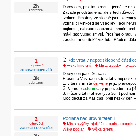
2k
Dobrý den, prosím o radu – jedná se o s
zobrazení
Závada je odstraněna, ale z tech.důvodů n
izolace. Prostory ve sklepě jsou oklepán
vzlínající vlhkosti se však jeví jako nefu
bojlerem, nahrubo nahozená sanační omítk
má-li tato vůbec smysl. Prosíme o radu, 
zasolením omítek? Viz fota. Předem děk
Kde vrtat v nepodsklepené části 
1
odpověď
výška linie vrtů
Místa a výšky injekt
ZOBRAZIT ODPOVĚĎ
Dobrý den pane Schwarz.
3k
Prosím o Vaši radu kde vrtat v nepodskl
zobrazení
1. vrtání v místě
červené
je již pravděpo
2. v
p
místě
zelené
čáry je původní, ale
3. můžu vrtat malinko (cca 3cm) pod horní 
Moc děkuji za Váš čas, přeji hezký den 
Podlaha nad úrovní terénu
2
odpovědi
Místa a výšky injektáže u podsklepenéh
ZOBRAZIT ODPOVĚDI
výška podlah
výška terénu