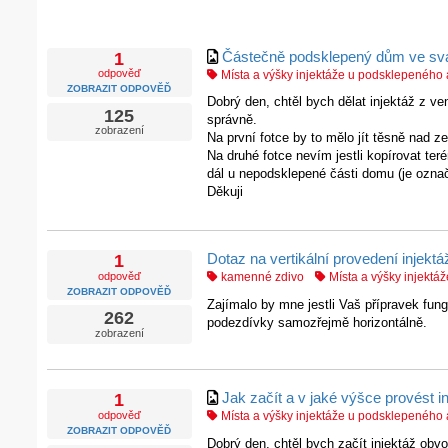
Částečně podsklepený dům ve sv
1
odpověď
Místa a výšky injektáže u podsklepenéh
ZOBRAZIT ODPOVĚĎ
Dobrý den, chtěl bych dělat injektáž z v
125
správně.
zobrazení
Na první fotce by to mělo jít těsně nad z
Na druhé fotce nevím jestli kopírovat teré
dál u nepodsklepené části domu (je označ
Děkuji
Dotaz na vertikální provedení injek
1
odpověď
kamenné zdivo
Místa a výšky injekt
ZOBRAZIT ODPOVĚĎ
Zajímalo by mne jestli Vaš přípravek fung
262
podezdívky samozřejmě horizontálně.
zobrazení
Jak začít a v jaké výšce provést i
1
odpověď
Místa a výšky injektáže u podsklepenéh
ZOBRAZIT ODPOVĚĎ
Dobrý den, chtěl bych začít injektáž obv