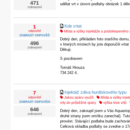
471
udělat vrt v úrovni podlahy obrázek 1 děk
zobrazení
Kde vrtat
1
odpověď
Místa a výšky injektáže u podsklepenéh
ZOBRAZIT ODPOVĚĎ
Dobrý den, přikládám foto staršího domu
496
v kterých místech by jste doporučili vrta
zobrazení
Děkuji.
S pozdravem
Tomáš Hrouza
734 242 4..
Injektáž zdiva hurdiskového typu
7
odpovědí
Jakou spáru využít
Místa a výšky inj
ZOBRAZIT ODPOVĚDI
vrty do průběžné spáry
výška linie vrtů
646
Dobrý den, zakoupil jsem u Vás Aquastop…
zobrazení
druhé strany jsem omítku zanechal). Tuto 
provést. Stávající podlaha bude zachován
Celková skladba podlahy se zvedne o 17cm