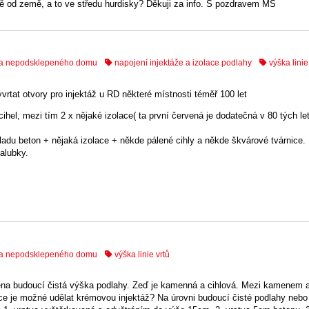
ě od země, a to ve středu hurdisky? Děkuji za info. S pozdravem MS
o a nepodsklepeného domu
napojení injektáže a izolace podlahy
výška linie
rtat otvory pro injektáž u RD některé místnosti téměř 100 let
hel, mezi tím 2 x nějaké izolace( ta první červená je dodatečná v 80 tých le
du beton + nějaká izolace + někde pálené cihly a někde škvárové tvárnice.
alubky.
o a nepodsklepeného domu
výška linie vrtů
na budoucí čistá výška podlahy. Zeď je kamenná a cihlová. Mezi kamenem a 
ce je možné udělat krémovou injektáž? Na úrovni budoucí čisté podlahy nebo 