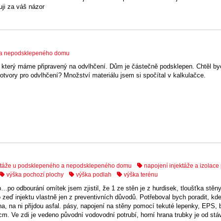
uji za váš názor
o a nepodsklepeného domu
, který máme připravený na odvlhčení. Dům je částečně podsklepen. Chtěl by
t otvory pro odvlhčení? Množství materiálu jsem si spočítal v kalkulačce.
ektáže u podsklepeného a nepodsklepeného domu
napojení injektáže a izolace
výška pochozí plochy
výška podlah
výška terénu
po odbourání omítek jsem zjistil, že 1 ze stěn je z hurdisek, tloušťka stěn
zeď injektu vlastně jen z preventivních důvodů. Potřeboval bych poradit, kde
a, na ni přijdou asfal. pásy, napojení na stěny pomocí tekuté lepenky, EPS, b
. Ve zdi je vedeno původní vodovodní potrubí, horní hrana trubky je od stáv