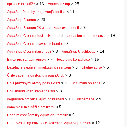
×
13
×
25
aplikace injektáže
AquaSalt Stop
×
11
AquaSan Porosity - nejlevnější omítka
×
23
AquaStop Bitumen
×
9
AquaStop Bitumen 2K a doba zpracovatelnosti
×
3
×
19
AquaStop Cream Inject activator
aquastop cream recenze
×
2
AquaStop Cream - stavební chemie
×
3
×
14
AquaStop Cream zkušenosti
AquaStop Urychlovač
×
4
×
15
Barva pro sanační omítku
bezplatné konzultace
×
5
×
6
Bezplatné zapůjčení injektážních zařízení
cihelné zdivo
×
3
Čistě vápenná omítka Klimasan Antik
×
3
×
1
Co s prázdnými otvory po injektáži
Co si mám objednat
×
8
Co usnadní vrtání kamenné zdi
×
10
×
9
degradace omítek a jejich odstranění
dispergace
×
5
doba mezi injektáží a omítkami
×
6
Doba míchání omítky AquaSan Porosity
×
12
Doba vzniku hydroizolace systémem AquaStop Cream