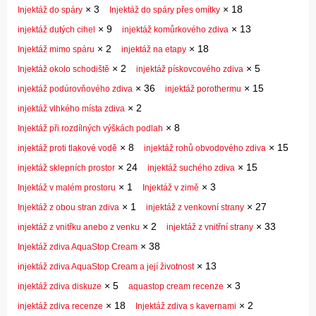
×
3
×
18
Injektáž do spáry
Injektáž do spáry přes omítky
×
9
×
13
injektáž dutých cihel
injektáž komůrkového zdiva
×
2
×
18
Injektáž mimo spáru
injektáž na etapy
×
2
×
5
Injektáž okolo schodiště
injektáž pískovcového zdiva
×
36
×
15
injektáž podúrovňového zdiva
injektáž porothermu
×
2
injektáž vlhkého místa zdiva
×
8
Injektáž při rozdílných výškách podlah
×
8
×
15
injektáž proti tlakové vodě
injektáž rohů obvodového zdiva
×
24
×
15
injektáž sklepních prostor
injektáž suchého zdiva
×
1
×
3
Injektáž v malém prostoru
Injektáž v zimě
×
1
×
27
Injektáž z obou stran zdiva
injektáž z venkovní strany
×
2
×
33
injektáž z vnitřku anebo z venku
injektáž z vnitřní strany
×
38
Injektáž zdiva AquaStop Cream
×
13
injektáž zdiva AquaStop Cream a její životnost
×
5
×
3
injektáž zdiva diskuze
aquastop cream recenze
×
18
×
2
injektáž zdiva recenze
Injektáž zdiva s kavernami