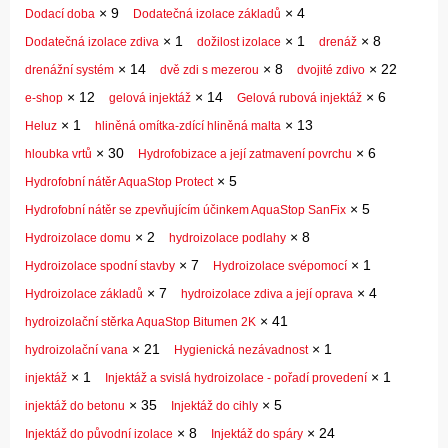
×
9
×
4
Dodací doba
Dodatečná izolace základů
×
1
×
1
×
8
Dodatečná izolace zdiva
dožilost izolace
drenáž
×
14
×
8
×
22
drenážní systém
dvě zdi s mezerou
dvojité zdivo
×
12
×
14
×
6
e-shop
gelová injektáž
Gelová rubová injektáž
×
1
×
13
Heluz
hliněná omítka-zdící hliněná malta
×
30
×
6
hloubka vrtů
Hydrofobizace a její zatmavení povrchu
×
5
Hydrofobní nátěr AquaStop Protect
×
5
Hydrofobní nátěr se zpevňujícím účinkem AquaStop SanFix
×
2
×
8
Hydroizolace domu
hydroizolace podlahy
×
7
×
1
Hydroizolace spodní stavby
Hydroizolace svépomocí
×
7
×
4
Hydroizolace základů
hydroizolace zdiva a její oprava
×
41
hydroizolační stěrka AquaStop Bitumen 2K
×
21
×
1
hydroizolační vana
Hygienická nezávadnost
×
1
×
1
injektáž
Injektáž a svislá hydroizolace - pořadí provedení
×
35
×
5
injektáž do betonu
Injektáž do cihly
×
8
×
24
Injektáž do původní izolace
Injektáž do spáry