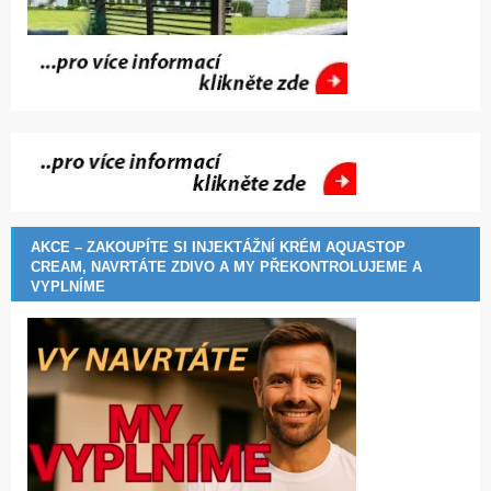
AKCE – ZAKOUPÍTE SI INJEKTÁŽNÍ KRÉM AQUASTOP
CREAM, NAVRTÁTE ZDIVO A MY PŘEKONTROLUJEME A
VYPLNÍME