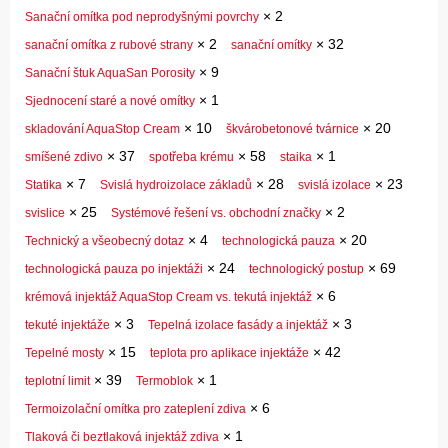
×
2
Sanační omítka pod neprodyšnými povrchy
×
2
×
32
sanační omítka z rubové strany
sanační omítky
×
9
Sanační štuk AquaSan Porosity
×
1
Sjednocení staré a nové omítky
×
10
×
20
skladování AquaStop Cream
škvárobetonové tvárnice
×
37
×
58
×
1
smíšené zdivo
spotřeba krému
staika
×
7
×
28
×
23
Statika
Svislá hydroizolace základů
svislá izolace
×
25
×
2
svislice
Systémové řešení vs. obchodní značky
×
4
×
20
Technický a všeobecný dotaz
technologická pauza
×
24
×
69
technologická pauza po injektáži
technologický postup
×
6
krémová injektáž AquaStop Cream vs. tekutá injektáž
×
3
×
3
tekuté injektáže
Tepelná izolace fasády a injektáž
×
15
×
42
Tepelné mosty
teplota pro aplikace injektáže
×
39
×
1
teplotní limit
Termoblok
×
6
Termoizolační omítka pro zateplení zdiva
×
1
Tlaková či beztlaková injektáž zdiva