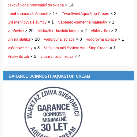
×
14
tlaková voda pronikající do sklepa
×
17
×
2
trumf sanace zkušenosti
Trvanlivost AquaStop Cream
×
1
×
1
Utěsnění bývalé žumpy
Vápenec -kamenné materiály
×
20
×
2
×
2
vepřovice
Viskozita - hustota krému
vlhké zdivo
×
20
×
8
×
1
vliv na statiku
vodorovná izolace
vodorovná izolace
×
8
×
1
Voštinové cihly
Vrták pro náš Systém AquaStop Cream
×
2
×
4
Vrtáky do zdi
vrtání v rozích zdiva
GARANCE ÚČINNOSTI AQUASTOP CREAM