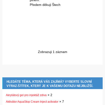
plnění.
Předem děkuji Štech
Zobrazuji 1 záznam
HLEDÁTE TÉMA, KTERÁ VÁS ZAJÍMÁ? VYBERTE SLOVNÍ
VÝRAZ-ŠTÍTEK, KTERÝ JE K VAŠEMU DOTAZU NEJBLIŽŠÍ.
×
2
Akrylátový gel pro injektáž zdiva
×
7
Aktivátor AquaStop Cream Inject activator