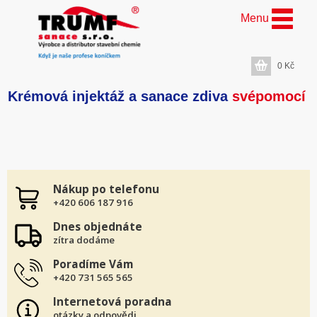
Menu
0
Kč
Krémová injektáž a sanace zdiva
svépomocí
Nákup po telefonu
+420 606 187 916
Dnes objednáte
zítra dodáme
Poradíme Vám
+420 731 565 565
Internetová poradna
otázky a odpovědi