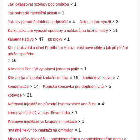
×
1
Jak lokalizovat rozvody pod omítkou
×
1
Jak nahradit injektážní pistoli
×
4
×
3
Jak si v poradně dohledat odpověď
Jakou spáru využít
×
11
Kalkulačka pro výpočet spotřeby a nákladů na běžné metry
×
47
×
1
kamenné zdivo
kb bloky
Kde a jak vrtat u cihel Porotherm Heluz - voštinové cihly a jak při plnění
udržet spotřebu
×
16
×
1
Klimasan Perlit W vydatnost jednoho pytle
×
19
×
7
Klimatická a tepelně izolační omítka
komůrkové zdivo
×
14
×
5
kondenzace
Kónická koncovka pro doplnění vrtů
×
21
kotovice
×
4
Krémová injektáž do původní hydroizolace ano či ne
×
1
krémová injektáž versus dřevomorka
×
1
Krémové injektáže vs kvapalné injektáže
×
1
"mastné fleky" po injektáži na omítkách
×
Místa a výšky injektáže u podsklepeného a nepodsklepeného domu