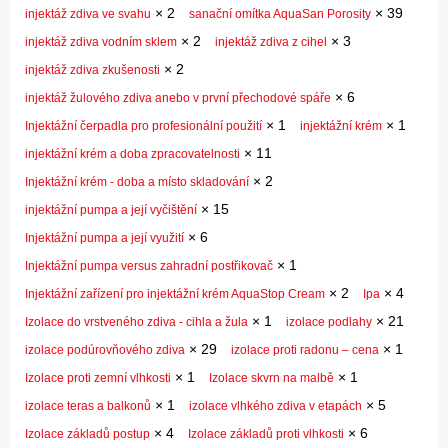
×
2
×
39
injektáž zdiva ve svahu
sanační omítka AquaSan Porosity
×
2
×
3
injektáž zdiva vodním sklem
injektáž zdiva z cihel
×
2
injektáž zdiva zkušenosti
×
6
injektáž žulového zdiva anebo v první přechodové spáře
×
1
×
1
Injektážní čerpadla pro profesionální použití
injektážní krém
×
11
injektážní krém a doba zpracovatelnosti
×
2
Injektážní krém - doba a místo skladování
×
15
injektážní pumpa a její vyčištění
×
6
Injektážní pumpa a její využití
×
1
Injektážní pumpa versus zahradní postřikovač
×
2
×
4
Injektážní zařízení pro injektážní krém AquaStop Cream
Ipa
×
1
×
21
Izolace do vrstveného zdiva - cihla a žula
izolace podlahy
×
29
×
1
izolace podúrovňového zdiva
izolace proti radonu – cena
×
1
×
1
Izolace proti zemní vlhkosti
Izolace skvrn na malbě
×
1
×
5
izolace teras a balkonů
izolace vlhkého zdiva v etapách
×
4
×
6
Izolace základů postup
Izolace základů proti vlhkosti