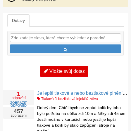
Dotazy
Vložte svůj dotaz
Je lepší tlakové a nebo beztlakové plnění krémem?
1
odpověď
Tlaková či beztlaková injektáž zdiva
ZOBRAZIT
ODPOVĚĎ
Dobrý den. Chtěl bych se zeptat kolik by toho
457
bylo potřeba na délku zdi 10m a šířky zdi 45 cm.
zobrazení
Jestli možno v kartuších nebo jestli je lepší
tlakově a kolik by stálo zapůjčení stroje na