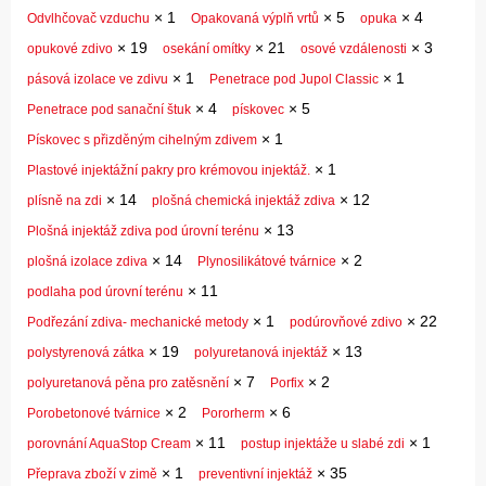
×
1
×
5
×
4
Odvlhčovač vzduchu
Opakovaná výplň vrtů
opuka
×
19
×
21
×
3
opukové zdivo
osekání omítky
osové vzdálenosti
×
1
×
1
pásová izolace ve zdivu
Penetrace pod Jupol Classic
×
4
×
5
Penetrace pod sanační štuk
pískovec
×
1
Pískovec s přizděným cihelným zdivem
×
1
Plastové injektážní pakry pro krémovou injektáž.
×
14
×
12
plísně na zdi
plošná chemická injektáž zdiva
×
13
Plošná injektáž zdiva pod úrovní terénu
×
14
×
2
plošná izolace zdiva
Plynosilikátové tvárnice
×
11
podlaha pod úrovní terénu
×
1
×
22
Podřezání zdiva- mechanické metody
podúrovňové zdivo
×
19
×
13
polystyrenová zátka
polyuretanová injektáž
×
7
×
2
polyuretanová pěna pro zatěsnění
Porfix
×
2
×
6
Porobetonové tvárnice
Pororherm
×
11
×
1
porovnání AquaStop Cream
postup injektáže u slabé zdi
×
1
×
35
Přeprava zboží v zimě
preventivní injektáž