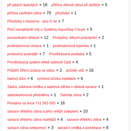
×
18
×
5
při jakých teplotách
příčina vlhnutí zdiva při deštích
×
70
×
1
příčina zavlhání zdiva
přizdívka
×
7
Přizdívka s mezerou - ano či ne
×
5
Proč nenaklánět vrty u Systému AquaStop Cream
×
12
×
2
procentuální vlhkost
Prodyšný, difuzní polystyrén
×
1
×
1
protiradonová izolace
protiradonová lepenka
×
7
×
5
protisolný podnátěr
Provětrávaná podlaha
×
4
Provětrávaný systém vlhké soklové části
×
2
×
16
Průběh šíření izolace ve zdivu
průměr vrtů
×
6
×
6
řadový dům
rychlost účinku injektáže
×
1
Sádra, sádrová omítka a sádrová stěrka v oblasti sanace
×
1
×
2
sádrokartonová předstěna
Salinita zdiva
×
16
Poradna na lince 731 565 565
×
10
sanace vlhkého zdiva a jeho vnější zateplení
×
4
×
4
sanace vlhkého zdiva injektáží
sanace vlhkého zdiva
×
3
×
8
sanace zdiva svépomocí
sanační omítka a penetrace