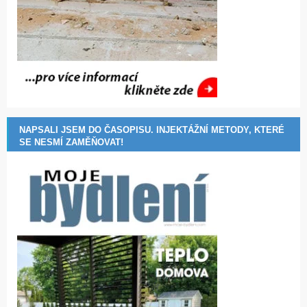
NAPSALI JSEM DO ČASOPISU. INJEKTÁŽNÍ METODY, KTERÉ
SE NESMÍ ZAMĚŇOVAT!