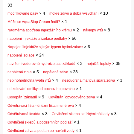
33
×
4
×
10
modifikované pásy
mokré zdivo a doba vysychání
×
1
Může se AquaStop Cream ředit?
×
2
×
8
Nadměrná spotřeba injektážního krému
náklopy vrtů
×
56
napojení injektáže a izolace podlahy
×
6
Napojení injektáže s jiným typem hydroizolace
×
24
napojení izolace
×
3
×
35
navržení vodorovné hydroizolace základů
nejnižší teploty
×
5
×
23
nepálená cihla
nepálené zdivo
×
4
×
3
neplnohodnotná výplň vrtů
nesoudržná maltová spára zdiva
×
1
odizolování omítky od pochozího povrchu
×
9
×
4
Odkopání základů
Odvětrání obvodového zdiva
×
4
Odvětrávací lišta - difúzní lišta interiérová
×
3
×
3
Odvětrávaná fasáda
Odvlhčení sklepa s nízkými náklady
×
1
Odvlhčení sklepů a podzemních podlaží
×
1
Odvlhčení zdiva a podlah po havárii vody