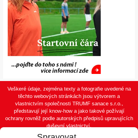
Veškeré údaje, zejména texty a fotografie uvedené na
těchto webových stránkách jsou výtvorem a
vlastnictvím společnosti TRUMF sanace s.r.o.,
představují její know-how a jako takové požívají
ochrany rovněž podle autorských předpisů upravujících
duševní vlastnictví.
Spravovat