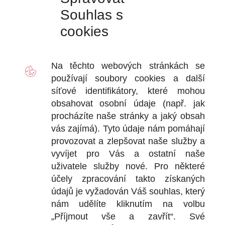
Souhlas s
cookies
VÝDEJ
D
Na těchto webových stránkách se
2
používají soubory
cookies
a další
Ot
síťové identifikátory, které mohou
+
obsahovat osobní údaje (např. jak
+
procházíte naše stránky a jaký obsah
vás zajímá). Tyto údaje nám pomáhají
provozovat a zlepšovat naše služby a
vyvíjet pro Vás a ostatní naše
DOKU
uživatele služby nové. Pro některé
účely zpracování takto získaných
Obchodní
údajů je vyžadován Váš souhlas, který
nám udělíte kliknutím na volbu
Reklamačn
„Příjmout vše a zavřít“. Své