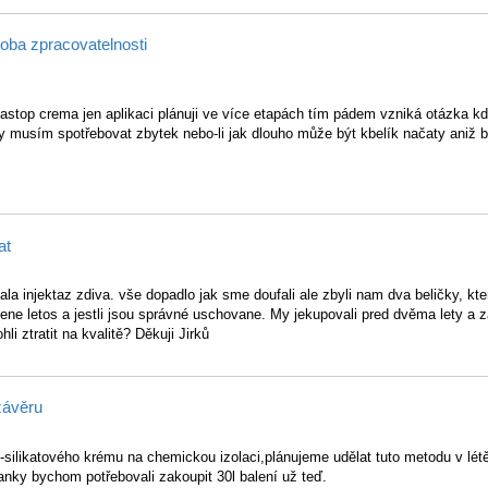
oba zpracovatelnosti
astop crema jen aplikaci plánuji ve více etapách tím pádem vzniká otázka kd
by musím spotřebovat zbytek nebo-li jak dlouho může být kbelík načaty aniž 
at
la injektaz zdiva. vše dopadlo jak sme doufali ale zbyli nam dva beličky, kt
pene letos a jestli jsou správné uschovane. My jekupovali pred dvěma lety a 
i ztratit na kvalitě? Děkuji Jirků
závěru
n-silikatového krému na chemickou izolaci,plánujeme udělat tuto metodu v lét
banky bychom potřebovali zakoupit 30l balení už teď.