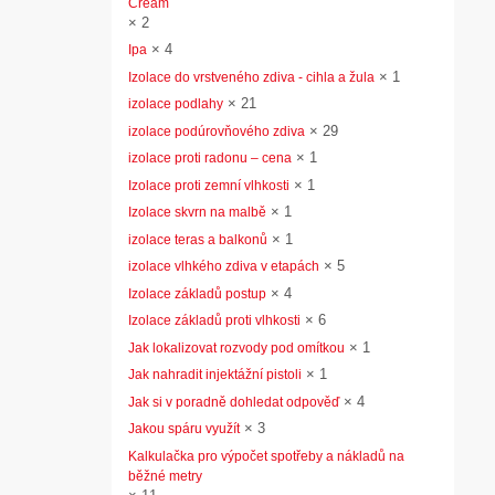
Cream
×
2
×
4
Ipa
×
1
Izolace do vrstveného zdiva - cihla a žula
×
21
izolace podlahy
×
29
izolace podúrovňového zdiva
×
1
izolace proti radonu – cena
×
1
Izolace proti zemní vlhkosti
×
1
Izolace skvrn na malbě
×
1
izolace teras a balkonů
×
5
izolace vlhkého zdiva v etapách
×
4
Izolace základů postup
×
6
Izolace základů proti vlhkosti
×
1
Jak lokalizovat rozvody pod omítkou
×
1
Jak nahradit injektážní pistoli
×
4
Jak si v poradně dohledat odpověď
×
3
Jakou spáru využít
Kalkulačka pro výpočet spotřeby a nákladů na
běžné metry