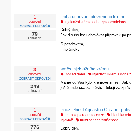
Doba uchování otevřeného krému
1
odpověď
injektážní krém a doba zpracovatelnosti
ZOBRAZIT ODPOVĚĎ
Dobrý den,
79
Jak dlouho lze uchovávat přípravek po p
zobrazení
S pozdravem,
Filip Široký
směs injektážního krému
3
odpovědi
Dodací doba
injektážní krém a doba z
ZOBRAZIT ODPOVĚDI
Máme od Vás kýbl krémové směsi. Jak dl
249
ještě jinde cca za měsíc, Děkuji za zprá
zobrazení
Použitelnost Aquastop Cream - příliš
1
odpověď
aquastop cream recenze
hloubka vrtů
ZOBRAZIT ODPOVĚĎ
injektáž
trumf sanace zkušenosti
776
Dobrý den,