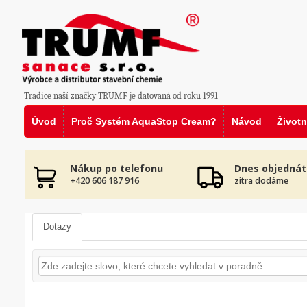
Tradice naší značky TRUMF je datovaná od roku 1991
Úvod
Proč Systém AquaStop Cream?
Návod
Životn
Nákup po telefonu
Dnes objednát
+420 606 187 916
zítra dodáme
Dotazy