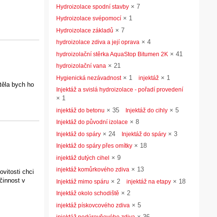
×
7
Hydroizolace spodní stavby
×
1
Hydroizolace svépomocí
×
7
Hydroizolace základů
×
4
hydroizolace zdiva a její oprava
×
41
hydroizolační stěrka AquaStop Bitumen 2K
×
21
hydroizolační vana
×
1
×
1
Hygienická nezávadnost
injektáž
těla bych ho
Injektáž a svislá hydroizolace - pořadí provedení
×
1
×
35
×
5
injektáž do betonu
Injektáž do cihly
×
8
Injektáž do původní izolace
×
24
×
3
Injektáž do spáry
Injektáž do spáry
×
18
Injektáž do spáry přes omítky
×
9
injektáž dutých cihel
×
13
injektáž komůrkového zdiva
ovitosti chci
činnost v
×
2
×
18
Injektáž mimo spáru
injektáž na etapy
×
2
Injektáž okolo schodiště
×
5
injektáž pískovcového zdiva
×
36