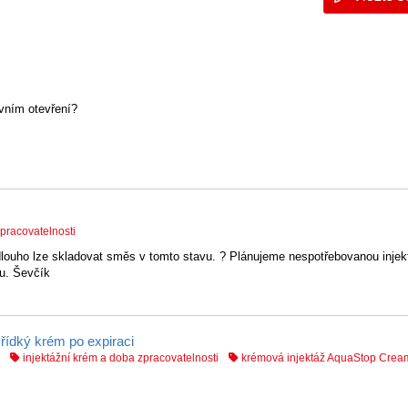
rvním otevření?
pracovatelnosti
ouho lze skladovat směs v tomto stavu. ? Plánujeme nespotřebovanou injek
vu. Ševčík
 řídký krém po expiraci
injektážní krém a doba zpracovatelnosti
krémová injektáž AquaStop Cream