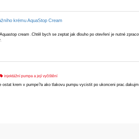
ktážního krému AquaStop Cream
 Aquastop cream .Chtěl bych se zeptat jak dlouho po otevření je nutné zprac
.
injektážní pumpa a její vyčištění
e ostat krem v pumpe?a ako tlakovu pumpu vycistit po ukonceni prac.dakuj