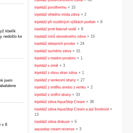
injektáž podúrovňového zdiva
×
15
injektáž porothermu
×
2
injektáž vlhkého místa zdiva
×
8
Injektáž při rozdílných výškách podlah
×
8
injektáž proti tlakové vodě
yž kbelík
×
15
by nedošlo ke
injektáž rohů obvodového zdiva
×
24
injektáž sklepních prostor
×
15
injektáž suchého zdiva
×
1
Injektáž v malém prostoru
×
3
Injektáž v zimě
×
1
Injektáž z obou stran zdiva
×
27
injektáž z venkovní strany
eré jsem
zabalalene
×
2
injektáž z vnitřku anebo z venku
×
33
injektáž z vnitřní strany
×
38
Injektáž zdiva AquaStop Cream
×
injektáž zdiva AquaStop Cream a její životnost
13
×
5
injektáž zdiva diskuze
ě v 8
×
3
aquastop cream recenze