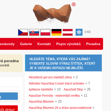
0
Kč
eonávody
Galerie
Kontakt
Popis výrobků
Poradna
HLEDÁTE TÉMA, KTERÁ VÁS ZAJÍMÁ?
vá poradna
VYBERTE SLOVNÍ VÝRAZ-ŠTÍTEK, KTERÝ
povědi
JE K VAŠEMU DOTAZU NEJBLIŽŠÍ.
×
2
Akrylátový gel pro injektáž zdiva
×
7
Aktivátor AquaStop Cream Inject activator
×
13
×
25
aplikace injektáže
AquaSalt Stop
×
11
AquaSan Porosity - nejlevnější omítka
×
23
AquaStop Bitumen
×
AquaStop Bitumen 2K a doba zpracovatelnosti
vůj dotaz