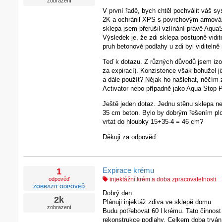
zobrazení
V první řadě, bych chtěl pochválit váš s
2K a ochránil XPS s povrchovým armováním
sklepa jsem přerušil vzlínání právě Aqu
Výsledek je, že zdi sklepa postupně vidi
pruh betonové podlahy u zdi byl viditeln
Teď k dotazu. Z různých důvodů jsem izol
za expirací). Konzistence však bohužel j
a dále použít? Nějak ho našlehat, něčím z
Activator nebo případně jako Aqua Stop P
Ještě jeden dotaz. Jednu stěnu sklepa ne
35 cm beton. Bylo by dobrým řešením pl
vrtat do hloubky 15+35-4 = 46 cm?
Děkuji za odpověď.
Expirace krému
1
odpověď
injektážní krém a doba zpracovatelnosti
ZOBRAZIT ODPOVĚĎ
Dobrý den
2k
Plánuji injektáž zdiva ve sklepě domu
zobrazení
Budu potřebovat 60 l krému. Tato činnos
rekonstrukce podlahy. Celkem doba trván