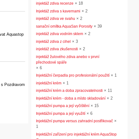
×
18
injektáž zdiva recenze
×
2
Injektáž zdiva s kavernami
×
2
injektáž zdiva ve svahu
×
39
sanační omítka AquaSan Porosity
×
2
injektáž zdiva vodním sklem
ovat Aquastop
×
3
injektáž zdiva z cihel
×
2
injektáž zdiva zkušenosti
injektáž žulového zdiva anebo v první
přechodové spáře
×
6
×
1
Injektážní čerpadla pro profesionální použití
×
1
injektážní krém
m s Pozdravom
×
11
injektážní krém a doba zpracovatelnosti
×
2
Injektážní krém - doba a místo skladování
×
15
injektážní pumpa a její vyčištění
×
6
Injektážní pumpa a její využití
×
Injektážní pumpa versus zahradní postřikovač
1
Injektážní zařízení pro injektážní krém AquaStop