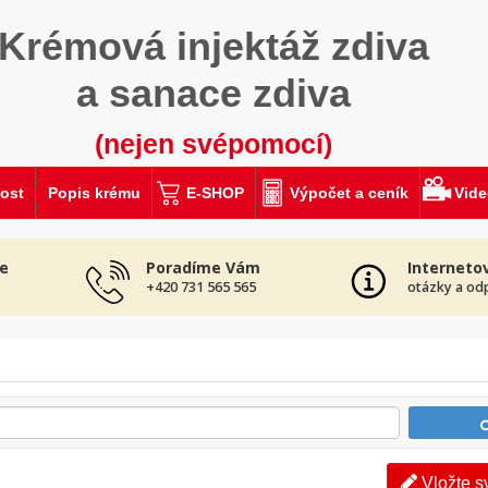
Krémová injektáž zdiva
a sanace zdiva
(nejen svépomocí)
ost
Popis krému
E-SHOP
Výpočet a ceník
Vid
e
Poradíme Vám
Interneto
+420 731 565 565
otázky a od
Vložte s