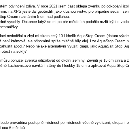
ystém odvlhčení zdiva. V roce 2021 jsem část sklepa zvenku po odkopání izo
, na XPS ještě dal geotextilii jako kluznou vrstvu pro případné sedání zem
aStop Cream navrtáním 5 cm nad podlahou.
telně vyschly. Dokonce když se mi po pár měsících podařilo rozlít kýbl s vod
ě nesmáčivý.
aci nedodělal a zbyl mi skoro celý 10 l kbelík AquaStop Cream (datum výroby
iž není krémová, ale připomíná spíše mléčně bílý olej. Lze AquaStop Cream n
ahustit apod.? Nebo nějaké alternativní využití (např. jako AquaSalt Stop, Aq
rotect na sokl)?
můžu bohužel zvenku odizolovat od okolní zeminy. Zevnitř je 15 cm cihla a 
ošné šachovnicové navrtání stěny do hloubky 15 cm a aplikovat Aqua Stop 
t bude prováděna postupně místnost po místnosti včetně vyklízení, okopaní 
í cca 6 měsíců.