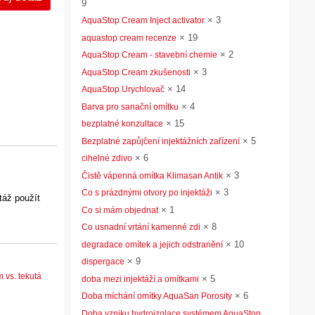
9
×
3
AquaStop Cream Inject activator
×
19
aquastop cream recenze
×
2
AquaStop Cream - stavební chemie
×
3
AquaStop Cream zkušenosti
×
14
AquaStop Urychlovač
×
4
Barva pro sanační omítku
×
15
bezplatné konzultace
×
5
Bezplatné zapůjčení injektážních zařízení
×
6
cihelné zdivo
×
3
Čistě vápenná omítka Klimasan Antik
×
3
Co s prázdnými otvory po injektáži
táž použít
×
1
Co si mám objednat
×
8
Co usnadní vrtání kamenné zdi
×
10
degradace omítek a jejich odstranění
×
9
dispergace
 vs. tekutá
×
5
doba mezi injektáží a omítkami
×
6
Doba míchání omítky AquaSan Porosity
Doba vzniku hydroizolace systémem AquaStop