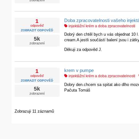
zobrazení
Doba zpracovatelnosti vašeho inje
1
odpověď
injektážní krém a doba zpracovatelnosti
ZOBRAZIT ODPOVĚĎ
Dobrý den chtěl bych u vás objednat 10 l
5k
cream.A jestli součástí balení jsou i zátky
zobrazení
Děkuji za odpověd J.
krem v pumpe
1
odpověď
injektážní krém a doba zpracovatelnosti
ZOBRAZIT ODPOVĚĎ
Dobry den.chcem sa spitat ako dlho moz
5k
Pačuta Tomáš
zobrazení
Zobrazuji 11 záznamů