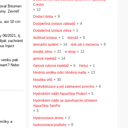
Cream
loval Bitumen
×
12
iny. Zevnitř
×
9
Dodací doba
ou, asi 10 cm
×
4
Dodatečná izolace základů
×
1
Dodatečná izolace zdiva
 06/2021, tj.
×
1
×
8
dožilost izolace
drenáž
ějak zachránit
×
14
×
8
drenážní systém
dvě zdi s mezerou
ua Inject
×
22
×
12
dvojité zdivo
e-shop
×
14
gelová injektáž
z venku pak
Cream? Nebo
×
6
×
1
Gelová rubová injektáž
Heluz
×
13
hliněná omítka-zdící hliněná malta
×
30
hloubka vrtů
×
6
Hydrofobizace a její zatmavení povrchu
×
5
Hydrofobní nátěr AquaStop Protect
Hydrofobní nátěr se zpevňujícím účinkem
AquaStop SanFix
×
5
×
2
Hydroizolace domu
omítky a
×
8
hydroizolace podlahy