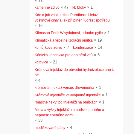
×
11
×
47
×
1
kamenné zdivo
kb bloky
Kde a jak vrtat u cihel Porotherm Heluz -
voštinové cihly a jak při plnění udržet spotřebu
×
16
×
1
Klimasan Perlit W vydatnost jednoho pytle
×
19
Klimatická a tepelně izolační omítka
×
7
×
14
komůrkové zdivo
kondenzace
×
5
Kónická koncovka pro doplnění vrtů
×
21
kotovice
Krémová injektáž do původní hydroizolace ano či
ne
×
4
×
1
krémová injektáž versus dřevomorka
×
1
Krémové injektáže vs kvapalné injektáže
×
1
"mastné fleky" po injektáži na omítkách
Místa a výšky injektáže u podsklepeného a
nepodsklepeného domu
×
33
×
4
modifikované pásy