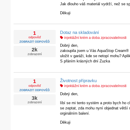
Jak dlouho váš materiál vydrží, než se s
Děkuji
Dotaz na skladování
1
odpověď
injektážní krém a doba zpracovatelnosti
ZOBRAZIT ODPOVĚĎ
Dobrý den,
2k
zakoupila jsem u Vás AquaStop Cream® – 
zobrazení
uložit v garáži, kde se netopí mohu? Apli
S přáním krásných dní Zuzka
Životnost přípravku
1
odpověď
injektážní krém a doba zpracovatelnosti
ZOBRAZIT ODPOVĚĎ
Dobrý den,
3k
zobrazení
líbí se mi tento systém a proto bych ho c
se zeptat, zda mohu nyní objednat větší m
orginálním balení.
Děkuji