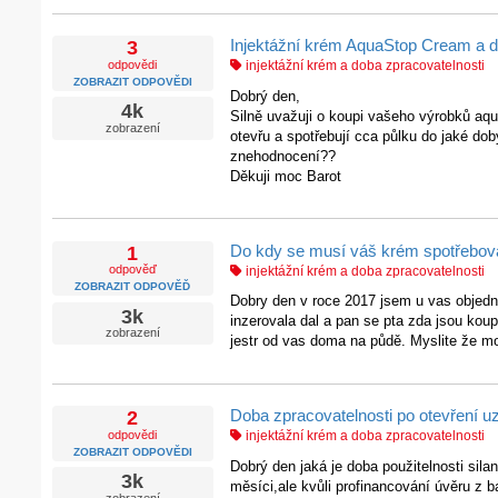
Injektážní krém AquaStop Cream a d
3
odpovědi
injektážní krém a doba zpracovatelnosti
ZOBRAZIT ODPOVĚDI
Dobrý den,
4k
Silně uvažuji o koupi vašeho výrobků aqu
zobrazení
otevřu a spotřebují cca půlku do jaké do
znehodnocení??
Děkuji moc Barot
Do kdy se musí váš krém spotřebov
1
odpověď
injektážní krém a doba zpracovatelnosti
ZOBRAZIT ODPOVĚĎ
Dobry den v roce 2017 jsem u vas objedna
3k
inzerovala dal a pan se pta zda jsou kou
zobrazení
jestr od vas doma na půdě. Myslite že mohl
Doba zpracovatelnosti po otevření u
2
odpovědi
injektážní krém a doba zpracovatelnosti
ZOBRAZIT ODPOVĚDI
Dobrý den jaká je doba použitelnosti sila
3k
měsíci,ale kvůli profinancování úvěru z 