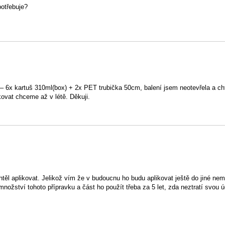
potřebuje?
6x kartuš 310ml(box) + 2x PET trubička 50cm, balení jsem neotevřela a ch
kovat chceme až v létě. Děkuji.
htěl aplikovat. Jelikož vím že v budoucnu ho budu aplikovat ještě do jiné nem
nožství tohoto přípravku a část ho použít třeba za 5 let, zda neztratí svou ú