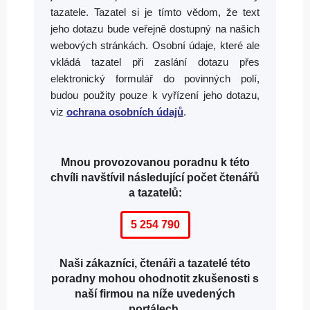
tazatele. Tazatel si je tímto vědom, že text
jeho dotazu bude veřejně dostupný na našich
webových stránkách. Osobní údaje, které ale
vkládá tazatel při zaslání dotazu přes
elektronický formulář do povinných polí,
budou použity pouze k vyřízení jeho dotazu,
viz
ochrana osobních údajů
.
Mnou provozovanou poradnu k této
chvíli navštívil následující počet čtenářů
a tazatelů:
5 254 790
Naši zákazníci, čtenáři a tazatelé této
poradny mohou ohodnotit zkušenosti s
naší firmou na níže uvedených
portálech.