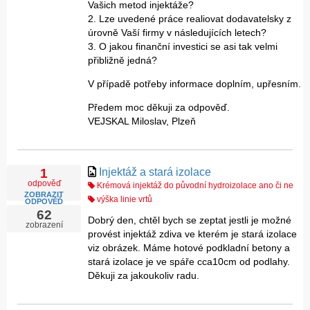
Vašich metod injektáže?
2. Lze uvedené práce realiovat dodavatelsky z
úrovně Vaší firmy v následujících letech?
3. O jakou finanční investici se asi tak velmi
přibližně jedná?
V případě potřeby informace doplním, upřesním.
Předem moc děkuji za odpověď.
VEJSKAL Miloslav, Plzeň
Injektáž a stará izolace
1
odpověď
Krémová injektáž do původní hydroizolace ano či ne
ZOBRAZIT
výška linie vrtů
ODPOVĚĎ
62
Dobrý den, chtěl bych se zeptat jestli je možné
zobrazení
provést injektáž zdiva ve kterém je stará izolace
viz obrázek. Máme hotové podkladní betony a
stará izolace je ve spáře cca10cm od podlahy.
Děkuji za jakoukoliv radu.