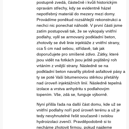
postupně zvedá, částečně i kvůli historickým
opravám střechy, kdy se evidentně házel
nepotřebný materiál do mezery mezi domy.
Provádíme poněkud rozsáhlejší rekonstrukci a
nechci nic ponechat náhodě. V první části jsme
zatím postupovali tak, že se vykopaly vnitřní
podlahy, vylil se armovaný podkladní beton,
zhotovily se dvě linie injektáže z vnitřní strany,
cca 5 cm nad sebou, střídavě, tak jak
doporučujete pro smíšené zdivo. Zátky, které
jsou vidět na fotkách jsou ještě pojištěný roh
vrtáním z vnější strany. Následně se na
podkladní beton navařily plošně asfaltové pásy a
ty se poté Vaší bitumenovou stěrkou přetáhly
nad úroveň injektážních linií. Následně tepelná
izolace a vrstva anhydritu s podlahovým
topením. Vše, zdá se, funguje výborně.
Nyní přišla řada na další část domu, kde už se
vnitřní podlahy noří pod úroveň terénu a už je
tedy nevyhnutelné řešit současně i svislou
hydroizolaci zvenčí. Pravděpodobně si to
necháme zhotovit firmou, pokud najdeme