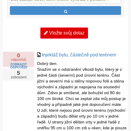
přiřazujeme my), anebo na okénko v levé straně s
popiskem “zobrazit odpověď“, otevře se Vám odpověď
na vznesený dotaz. Více o naší Poradně zde.
Neboť okruh otázek a odpovědí je v naší Poradně již
velmi široký, je pravděpodobné, že si svou otázku, a
Vložte svůj dotaz
rovněž tedy očekávanou odpověď snadno vyhledáte. V
případě, že je Vaše otázka natolik specifická, že zde
nenajdete stejnou či podobnou, a tedy uspokojivou
Injektáž bytu, částečně pod terénem
0
odpověď na ni, odešlete svůj dotaz přes
elektronický
odpovědí
formulář
a v brzké době očekávejte odpověď.
Dobrý den.
ZOBRAZIT
ODPOVĚDI
Snažím se o odstranění vlkosti bytu, který je z
Pro snadné vyhledání odpovědí na své otázky můžete
5
jedné části (severní) pod úrovní terénu. Část
zobrazení
využít
štítky
, které jsou seřazeny v pravém sloupci
jižní a severní má u stěny nopovou folii a stěna
Poradny. Tyto štítky jsou tematicky přiřazené k
východní a západní je napojena na sousední
jednotlivým otázkám. Kliknete-li na štítek, jenž se jeví
dům. Zdivo je smíšené, ale bohužel od 80 do
tematicky nejblíže k Vašemu dotazu, zobrazí se
100 cm široké. Chci se zeptat zda můj postup je
související, již dříve položené otázky. Tyto otázky jsou
vhodný a případně jaké jiné doporučení máte.
označeny nadpisy, které píší sami tazatelé. Pokud
U zdí, které nejsou pod úrovní terénu (východní
a západní) budu dělat vrty po 10 cm v jedné
kliknete na tyto nadpisy, zobrazí se Vám odpovědi.
řadě. U strany jižní dělám vrty v jedné řadě z
Poradna by měla zajišťovat technologickou podporu
vnitřku 95 cm u 100 cm zdi u oken, kde je pouze