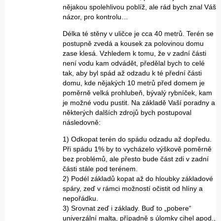
nějakou spolehlivou poblíž, ale rád bych znal Váš
názor, pro kontrolu…
Délka té stěny v uličce je cca 40 metrů. Terén se
postupně zvedá a kousek za polovinou domu
zase klesá. Vzhledem k tomu, že v zadní části
není vodu kam odvádět, předělal bych to celé
tak, aby byl spád až odzadu k té přední části
domu, kde nějakých 10 metrů před domem je
poměrně velká prohlubeň, bývalý rybníček, kam
je možné vodu pustit. Na základě Vaší poradny a
některých dalších zdrojů bych postupoval
následovně:
1) Odkopat terén do spádu odzadu až dopředu.
Při spádu 1% by to vycházelo výškově poměrně
bez problémů, ale přesto bude část zdi v zadní
části stále pod terénem.
2) Podél základů kopat až do hloubky základové
spáry, zeď v rámci možností očistit od hlíny a
nepořádku.
3) Srovnat zeď i základy. Buď to „pobere“
univerzální malta, případně s úlomky cihel apod.,