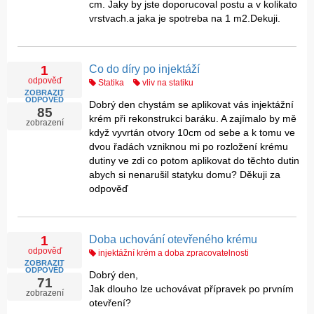
cm. Jaky by jste doporucoval postu a v kolikato
vrstvach.a jaka je spotreba na 1 m2.Dekuji.
Co do díry po injektáží
1
odpověď
Statika
vliv na statiku
ZOBRAZIT
ODPOVĚĎ
Dobrý den chystám se aplikovat vás injektážní
85
krém při rekonstrukci baráku. A zajímalo by mě
zobrazení
když vyvrtán otvory 10cm od sebe a k tomu ve
dvou řadách vzniknou mi po rozložení krému
dutiny ve zdi co potom aplikovat do těchto dutin
abych si nenarušil statyku domu? Děkuji za
odpověď
Doba uchování otevřeného krému
1
odpověď
injektážní krém a doba zpracovatelnosti
ZOBRAZIT
ODPOVĚĎ
Dobrý den,
71
Jak dlouho lze uchovávat přípravek po prvním
zobrazení
otevření?