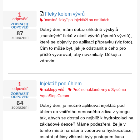
Fleky kolem vývrů
1
odpověď
"mastné fleky" po injektáži na omítkách
ZOBRAZIT
ODPOVĚĎ
Dobrý den, mám dotaz ohledně výskytů
87
„mastných“ fleků v okolí vývrtů (špuntů vývrtů),
zobrazení
které se objevily po aplikaci přípravku (viz foto).
Čím to může být, jak je odstranit a čeho pro
příště vyvarovat, aby nevznikaly. Děkuji a
zdravím
Injektáž pod úhlem
1
odpověď
náklopy vrtů
Proč nenaklánět vrty u Systému
ZOBRAZIT
AquaStop Cream
ODPOVĚĎ
64
Dobrý den, je možné aplikovat injektáž pod
zobrazení
úhlem do vnitřního nenosného zdiva z ytongu
tak, abych se dostal co nejblíž k hydroizolaci na
základové desce? Máme podezření, že je v
tomto místě narušená vodorovná hydroizolace,
ostatní příčiny vlhkosti byly postupem času