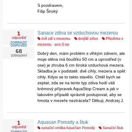
S pozdravem,
Filip Široký
Sanace zdiva se vzduchovou mezerou
1
odpověď
dvě zdi s mezerou
dvojité zdivo
Přizdívka s
ZOBRAZIT
mezerou - ano či ne
ODPOVĚĎ
68
Dobrý den, mám problém s vlhkým zdivem, ale
zobrazení
moje stěna má tloušťku 50 cm a uprostřed (v
ose) je zhruba 6 cm široká vzduchová mezera.
Skladba je v podstatě: dvě cihly, mezera a opět
cihly. Kdysi se to takto stavělo. Chtěl bych se
zeptat, zda se na tento typ zdiva hodí váš
krémový přípravek AquaStop Cream a jak v
takovém případě správně postupovat, aby se
hmota v mezeře neztrácela? Děkuji, Andrzej J.
Aquasan Porosity a štuk
1
odpověď
sanační omítka AquaSan Porosity
Sanační štuk
ZOBRAZIT