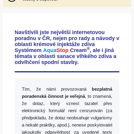
Navštívili jste největší internetovou
poradnu v ČR, nejen pro rady a návody v
oblasti krémové injektáže zdiva
®
Systémem
Aqua
Stop
Cream
, ale i jiná
témata v oblasti sanace vlhkého zdiva a
odvlhčení spodní stavby.
Tím, že námi provozovaná
bezplatná
poradenská činnost je veřejná
, to znamená,
že dotaz, který vznesl tazatel přes
elektronický formulář není cenzurován (za
předpokladu, že dotaz neobsahuje vulgarismy
a nekalé praktiky, apod.), nenese poskytovatel
jakoukoliv odpovědnost za uvedené texty