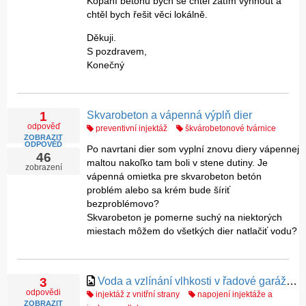
Kopání betonu bych se chtěl zatím vyhnout a
chtěl bych řešit věci lokálně.
Děkuji.
S pozdravem,
Konečný
Skvarobeton a vápenná výplň dier
1
odpověď
preventivní injektáž
škvárobetonové tvárnice
ZOBRAZIT
ODPOVĚĎ
Po navrtani dier som vyplní znovu diery vápennej
46
maltou nakoľko tam boli v stene dutiny. Je
zobrazení
vápenná omietka pre skvarobeton betón
problém alebo sa krém bude šíriť
bezproblémovo?
Skvarobeton je pomerne suchý na niektorých
miestach môžem do všetkých dier natlačiť vodu?
Voda a vzlínání vlhkosti v řadové garáži - pomůže injektáž zdiva/podlady?
3
odpovědi
injektáž z vnitřní strany
napojení injektáže a
ZOBRAZIT