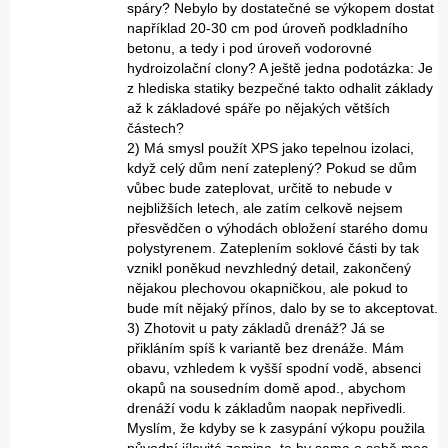
spáry? Nebylo by dostatečné se výkopem dostat
například 20-30 cm pod úroveň podkladního
betonu, a tedy i pod úroveň vodorovné
hydroizolační clony? A ještě jedna podotázka: Je
z hlediska statiky bezpečné takto odhalit základy
až k základové spáře po nějakých větších
částech?
2) Má smysl použít XPS jako tepelnou izolaci,
když celý dům není zateplený? Pokud se dům
vůbec bude zateplovat, určitě to nebude v
nejbližších letech, ale zatím celkově nejsem
přesvědčen o výhodách obložení starého domu
polystyrenem. Zateplením soklové části by tak
vznikl poněkud nevzhledný detail, zakončený
nějakou plechovou okapničkou, ale pokud to
bude mít nějaký přínos, dalo by se to akceptovat.
3) Zhotovit u paty základů drenáž? Já se
přikláním spíš k variantě bez drenáže. Mám
obavu, vzhledem k vyšší spodní vodě, absenci
okapů na sousedním domě apod., abychom
drenáží vodu k základům naopak nepřivedli.
Myslím, že kdyby se k zasypání výkopu použila
původní jílovitá zemina, ta by sama o sobě moc