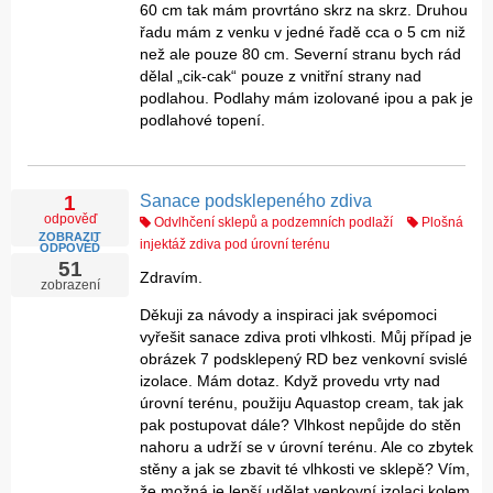
pro bezchybný postup sanace a izolace zdiva a podlah,
60 cm tak mám provrtáno skrz na skrz. Druhou
zejména pro:
řadu mám z venku v jedné řadě cca o 5 cm niž
než ale pouze 80 cm. Severní stranu bych rád
®
Systém
Aqua
Stop Cream
dělal „cik-cak“ pouze z vnitřní strany nad
®
Aqua
Stop Cream
Inject Activator
podlahou. Podlahy mám izolované ipou a pak je
podlahové topení.
®
Aqua
Salt
Stop
®
Aqua
San
Porosity
®
Aqua
Stop
Protect
Sanace podsklepeného zdiva
1
®
Aqua
Stop
Bitumen 2K
odpověď
Odvlhčení sklepů a podzemních podlaží
Plošná
ZOBRAZIT
injektáž zdiva pod úrovní terénu
®
Klimasan Perlit W
ODPOVĚĎ
51
Zdravím.
zobrazení
Poradna má značnou návštěvnost a rádi bychom Vám
Děkuji za návody a inspiraci jak svépomoci
tímto chtěli sdělit, že z ní můžete načerpat dostatek
vyřešit sanace zdiva proti vlhkosti. Můj případ je
informací, rad, názorů, návodů a podnětů, jež Vám
obrázek 7 podsklepený RD bez venkovní svislé
pomohou s odstraněním vlhkosti z Vašeho objektu.
izolace. Mám dotaz. Když provedu vrty nad
úrovní terénu, použiju Aquastop cream, tak jak
Jen podotýkáme, že se jedná o odpovědi
pak postupovat dále? Vlhkost nepůjde do stěn
prostřednictvím internetové korespondence, tedy na
nahoru a udrží se v úrovní terénu. Ale co zbytek
základě poskytnutých informací samotnými tazateli,
stěny a jak se zbavit té vlhkosti ve sklepě? Vím,
nikoli na základě naší místní prohlídky. Proto se
že možná je lepší udělat venkovní izolaci kolem