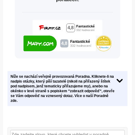
Níže se nachází veřejně provozovaná Poradna. Kliknete-li na
nadpis otázky, který píší tazatelé (nikoli na přiřazený štítek
pod nadpisem, jenž tematicky přiřazujeme my), anebo na
okénko v levé straně s popiskem “zobrazit odpověď“, otevře
se Vám odpověď na vznesený dotaz. Více o naší Poradně
zde.
Níže se nachází veřejně provozovaná Poradna.
Kliknete-li na nadpis otázky, který píší tazatelé (nikoli
na přiřazený štítek pod nadpisem, jenž tematicky