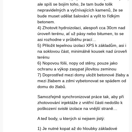
ale spíš se bojím toho, že tam bude tolik
nepravidelných a vyčnívajících kamenů, že se
bude muset udělat šalování a vylít to řídkým
betonem.
4) Zhotovit hydroizolaci, alespoň cca 30cm nad
úroveň terénu, ať už pásy nebo bitumen, to se
asi rozhodne v průběhu prací…
5) Přiložit tepelnou izolaci XPS k základům, asi i
na soklovou část, minimálně kousek nad úroveň
terénu
6) Nopovou fólii, nopy od stěny, pouze jako
ochranu a výkop zasypat jílovitou zeminou
7) Doprostřed mezi domy uložit betonové žlaby a
mezi žlabem a zdmi vybetonovat se spádem od
domu do žlabů.
Samozřejmě synchronizovat práce tak, aby při
zhotovování injektáže z vnitřní části nedošlo k
poškození svislé izolace na vnější straně…
A teď body, u kterých si nejsem jistý:
1) Je nutné kopat až do hloubky základové