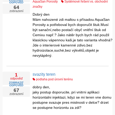
AquaSan Porosity
Systémové řešení vs. obchodní
ODPOVĚĎ
64
značky
zobrazení
Dobrý den
Mám nahozené zdi maltou s přísadou AquaSan
Porosity a potřeboval bych doporučit štuk.Musí
být sanační,nebo postačí obyč vnitřní štuk od
Cemixu např.? Jako nátěr bych bych rád použil
klasickou vápennou kaši,je tato varianta vhodná?
Jde o interierové kamenné zdivo,bez
hydroizolace,suché,bez výkvětů,objekt je
nevytápěný.
svazity teren
1
odpověď
podlaha pod úrovní terénu
ZOBRAZIT
ODPOVĚĎ
dobry den,
67
jaky postup doporucite, pri vnitrni aplikaci
zobrazení
horizontalni injektazi, kdyz se mi teren vne domu
postupne svazuje pres mistnosti v delce? drzet
se postupne horizontu za zdi?