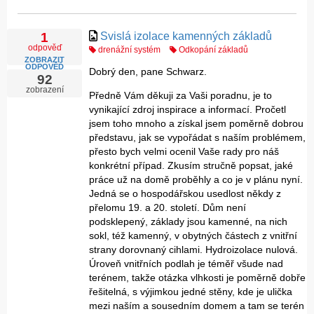
Svislá izolace kamenných základů
1
odpověď
drenážní systém
Odkopání základů
ZOBRAZIT
ODPOVĚĎ
Dobrý den, pane Schwarz.
92
zobrazení
Předně Vám děkuji za Vaši poradnu, je to
vynikající zdroj inspirace a informací. Pročetl
jsem toho mnoho a získal jsem poměrně dobrou
představu, jak se vypořádat s naším problémem,
přesto bych velmi ocenil Vaše rady pro náš
konkrétní případ. Zkusím stručně popsat, jaké
práce už na domě proběhly a co je v plánu nyní.
Jedná se o hospodářskou usedlost někdy z
přelomu 19. a 20. století. Dům není
podsklepený, základy jsou kamenné, na nich
sokl, též kamenný, v obytných částech z vnitřní
strany dorovnaný cihlami. Hydroizolace nulová.
Úroveň vnitřních podlah je téměř všude nad
terénem, takže otázka vlhkosti je poměrně dobře
řešitelná, s výjimkou jedné stěny, kde je ulička
mezi naším a sousedním domem a tam se terén