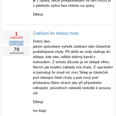
je z opuky, takže předpokládám že tam můžu jít
v jakékoliv výšce bez ohledu na spáry.
Děkuji
Zatékání do sklepa chaty
1
odpověď
Dobrý den,
ZOBRAZIT
ODPOVĚĎ
jakým způsobem vyřešit zatékání ddo částečně
78
podsklepené chyty. Při dešti se vody stahuje do
zobrazení
sklepa, kde otec udělal sběrný kanál s
trativodem. Z tohoto důvodu je ve sklepě vlhko.
Nevím jak kvalitní základy má chata. Z vyprávění
si pamatuji že snad nic moc.Sklep je částečně
pod stávajíci částí chaty a pak nový pod
přístavbou.Mám strach aby při případném
odkopání. původních základů nedošlo k posuvu
zdi.
Děkuji
Ivo Kápl