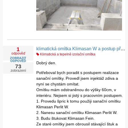
klimatická omítka Klimasan W a postup při omítání a štukování
1
odpověď
Klimatická a tepelně izolační omítka
ZOBRAZIT
ODPOVĚĎ
Dobrý den.
73
zobrazení
Potřeboval bych poradit s postupem realizace
sanační omítky. Provedl jsem injektáž zdiva a
nyní se chystám omítat.
Omítku mám odstraněnou do výšky 60cm, v
interiéru. Nejsem si jistý s pracovním postupem.
1. Provedu špric k tomu použiji sanační omítku
Klimasan Perlit W.
2. Nanesu sanační omítku Klimasan Perlit W.
3. Budu štukovat Klimasan Fein.
Ze staré omítky jsem obrousil stávající štuk a