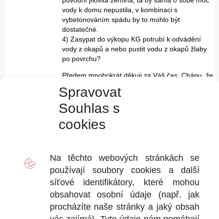
vody k domu nepustila, v kombinaci s
vybetonováním spádu by to mohlo být
dostatečné.
4) Zasypat do výkopu KG potrubí k odvádění
vody z okapů a nebo pustit vodu z okapů žlaby
po povrchu?
Předem mnohokrát děkuji za Váš čas. Chápu, že
se nedá jednoznačně poradit „od stolu“, bez
Spravovat
přesné znalosti konkrétních podmínek, ale i tak
při Vašich zkušenostech určitě poradíte.
Souhlas s
cookies
S pozdravem
J.Vrba
Na těchto webových stránkách se
Dotaz na nutnost injektáže a svislé hydroizolace a jejich pořadí
1
používají soubory
cookies
a další
odpověď
Injektáž a svislá hydroizolace - pořadí provedení
síťové identifikátory, které mohou
ZOBRAZIT
technologický postup
ODPOVĚĎ
obsahovat osobní údaje (např. jak
122
Mám dotaz.
zobrazení
procházíte naše stránky a jaký obsah
Prostudoval jsem návod na použití a chci se