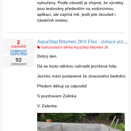
vyloučeny. Podle návodů je zřejmé, že výrobky
jsou testovány především na vodorovnou
aplikaci, ale zajímá mě, jestli jste zkoušeli i
částečně svislou.
AquaStop Bitumen 2K® Flex - izolace jezírka
2
odpovědi
hydroizolační stěrka AquaStop Bitumen 2K
ZOBRAZIT
ODPOVĚDI
Dobrý den.
92
zobrazení
Dá se touto stěrkou nahradit jezírková folie.
Jezírko mám postavené že ztraceného bednění.
Předem děkuji za odpověď
S pozdravem Zelinka
V. Zelenka