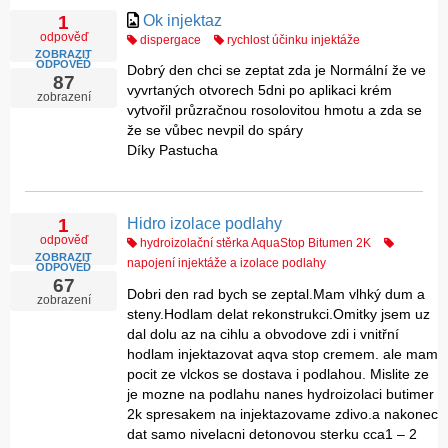
Ok injektaz
1
odpověď
dispergace
rychlost účinku injektáže
ZOBRAZIT
ODPOVĚĎ
Dobrý den chci se zeptat zda je Normální že ve
87
vyvrtaných otvorech 5dni po aplikaci krém
zobrazení
vytvořil průzračnou rosolovitou hmotu a zda se
že se vůbec nevpil do spáry
Díky Pastucha
Hidro izolace podlahy
1
odpověď
hydroizolační stěrka AquaStop Bitumen 2K
ZOBRAZIT
napojení injektáže a izolace podlahy
ODPOVĚĎ
67
Dobri den rad bych se zeptal.Mam vlhký dum a
zobrazení
steny.Hodlam delat rekonstrukci.Omitky jsem uz
dal dolu az na cihlu a obvodove zdi i vnitřní
hodlam injektazovat aqva stop cremem. ale mam
pocit ze vlckos se dostava i podlahou. Mislite ze
je mozne na podlahu nanes hydroizolaci butimer
2k spresakem na injektazovame zdivo.a nakonec
dat samo nivelacni detonovou sterku cca1 – 2