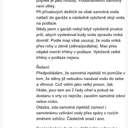
popílek je jako houba). Podlaha/beton samotný
není vlhký.
Při přívalových deštích se však samotná voda
natlačí do garáže a následně vyloženě stojí voda
na podlaze.
Nikdy jsem v garáži nebyl když vyloženě prudce
prší, abych vysledoval kudy voda opravdu vniká
dovnitř. Podle map však usuzuji, že voda vniká
přes rohy u zěmě (stěna/podlaha). Max přes
nějaké menší trhliny v podlaze. Vyloženě velké
trhliny v podlaze nejsou.
Řešení:
Předpokládám, že samotná injektáž mi pomůže v
tom, že stěny již nebudou nasávat vodu do sebe
a vlhnout. Což vidím jako velký posun. Jak
říkáte, jsou tam asi 2 řady cihel a pokud se
dostanu s vrty co nejníže, zacelím samotné zdovi
velice nízko.
Otázka, zda samotná injektáž zamezí i
samotnému vzlínání vody přes spáry v rozích
směrem vzhůru. Částečně snad i ano.