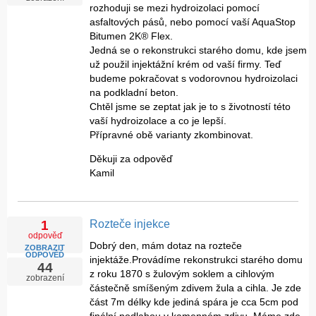
rozhoduji se mezi hydroizolaci pomocí
Námi provozovaná
bezplatná poradenská činnost je
asfaltových pásů, nebo pomocí vaší AquaStop
Bitumen 2K® Flex.
veřejná
, což znamená, že dotaz, jenž vznesl tazatel
Jedná se o rekonstrukci starého domu, kde jsem
přes elektronický formulář, není cenzurován (za
už použil injektážní krém od vaší firmy. Teď
předpokladu, že dotaz neobsahuje vulgarismy, nekalé
budeme pokračovat s vodorovnou hydroizolaci
praktiky apod.) a poskytovatel nenese jakoukoli
na podkladní beton.
odpovědnost za uvedené texty tazatele. Tazatel si je
Chtěl jsme se zeptat jak je to s životností této
tímto vědom, že text jeho dotazu bude veřejně
vaší hydroizolace a co je lepší.
dostupný na našich webových stránkách. Osobní
Přípravné obě varianty zkombinovat.
údaje, jež ale vkládá tazatel při zaslání dotazu přes
Děkuji za odpověď
elektronický formulář do povinných polí, budou použity
Kamil
pouze k vyřízení jeho dotazu - viz
ochrana osobních
údajů
.
Když je naše profese koníčkem.
Rozteče injekce
1
odpověď
Dobrý den, mám dotaz na rozteče
ZOBRAZIT
ODPOVĚĎ
injektáže.Provádíme rekonstrukci starého domu
44
z roku 1870 s žulovým soklem a cihlovým
zobrazení
částečně smíšeným zdivem žula a cihla. Je zde
část 7m délky kde jediná spára je cca 5cm pod
finální podlahou v kamenném zdivu. Máme zde