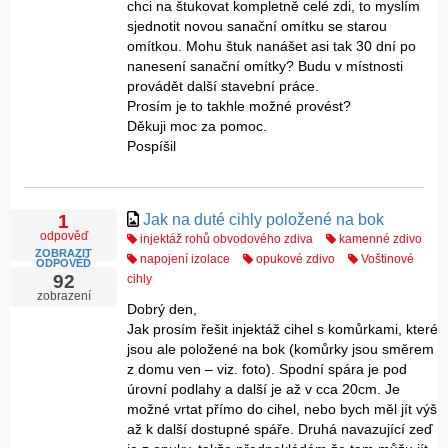
chci na štukovat kompletně celé zdi, to myslím
sjednotit novou sanační omítku se starou
omítkou. Mohu štuk nanášet asi tak 30 dní po
nanesení sanační omítky? Budu v místnosti
provádět další stavební práce.
Prosím je to takhle možné provést?
Děkuji moc za pomoc.
Pospíšil
Jak na duté cihly položené na bok
1
odpověď
injektáž rohů obvodového zdiva
kamenné zdivo
ZOBRAZIT
napojení izolace
opukové zdivo
Voštinové
ODPOVĚĎ
92
cihly
zobrazení
Dobrý den,
Jak prosím řešit injektáž cihel s komůrkami, které
jsou ale položené na bok (komůrky jsou směrem
z domu ven – viz. foto). Spodní spára je pod
úrovní podlahy a další je až v cca 20cm. Je
možné vrtat přímo do cihel, nebo bych měl jít výš
až k další dostupné spáře. Druhá navazující zeď