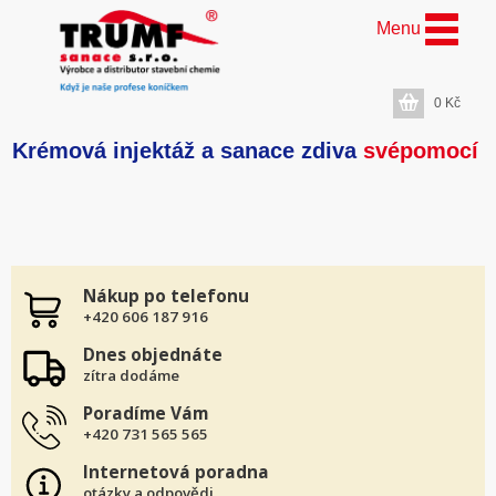
Menu
0
Kč
Krémová injektáž a sanace zdiva
svépomocí
Nákup po telefonu
+420 606 187 916
Dnes objednáte
zítra dodáme
Poradíme Vám
+420 731 565 565
Internetová poradna
otázky a odpovědi