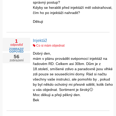
správný postup?
Kdyby se heraklit před injektáží měl odstraňovat,
čím ho po injektáži nahradit?
Děkuji
Injektáž
1
odpověď
Co si mám objednat
ZOBRAZIT
ODPOVĚĎ
Dobrý den,
56
mám v plánu provádět svépomocí injektáž na
zobrazení
řadovém RD. Celkem asi 30bm. Dům je z
18.století, smíšené zdivo a paradoxně jsou vlhké
zdi pouze se sousedícími domy. Rád si načtu
všechny vaše instrukci, ale pomohlo by , pokud
by byl někdo ochotný mi přesně sdělit, kolik čeho
u vás objednat. Sortiment je široký🙂
Moc děkuji a přeji pěkný den.
Bek