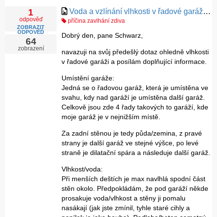
Voda a vzlínání vlhkosti v řadové garáži - pomůže injektáž zdiva/podlahy? část 2
1
odpověď
příčina zavlhání zdiva
ZOBRAZIT
ODPOVĚĎ
Dobrý den, pane Schwarz,
64
zobrazení
navazuji na svůj předešlý dotaz ohledně vlhkosti
v řadové garáži a posílám doplňující informace.
Umístění garáže:
Jedná se o řadovou garáž, která je umístěna ve
svahu, kdy nad garáží je umístěna další garáž.
Celkově jsou zde 4 řady takových to garáží, kde
moje garáž je v nejnižším místě.
Za zadní stěnou je tedy půda/zemina, z pravé
strany je další garáž ve stejné výšce, po levé
straně je dilatační spára a následuje další garáž.
Vlhkost/voda:
Při menších deštích je max navlhlá spodní část
stěn okolo. Předpokládám, že pod garáží někde
prosakuje voda/vlhkost a stěny ji pomalu
nasákají (jak jste zmínil, tyhle staré cihly a