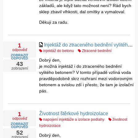
odpovědi ne vždy dají paušalizovat pro některé,
základů, ale když tato možnost není? Rád bych
sklep zbavil vlhkosti, dal omítky a vymaloval.
zdánlivě obdobné problémy. Jednatel společnosti, jenž
poradenství poskytuje, se snaží fundovaně zodpovědět
Děkuji za radu.
konkrétní dotazy. Odpovědi uvedené v námi
provozované Poradně vycházejí z úrovně našich
současných znalostí a zkušeností. Značný a neustálý
Injektáž do ztraceného bednění vylitého betonem
1
zájem o naši poradenskou činnost nás utvrzuje v tom,
odpověď
injektáž do betonu
Ztracené bednění
že námi poskytované informace jsou prospěšné.
ZOBRAZIT
ODPOVĚĎ
Dobrý den,
43
V neposlední řadě je třeba upozornit, že námi
je možná injektáž i do ztraceného bednění
zobrazení
vylitého betonem? V tomto případě vzlíná voda
poskytované bezplatné poradenství nemá právně
pravděpodobně skrz rozhraní mezi vodorovným
závaznou záruku pro vlastnosti a vhodnost
betonem a svislou zdí i přesto, že tam je izolační
navrhovaných technologií a jejich postupů,
pás.
navrhovaných materiálů pro konkrétní účely apod.
Výrobce a distributor TRUMF sanace s.r.o. nemůže
nést zodpovědnost za realizace zpracovatelů výrobků
Životnost štěrkové hydroizolace
1
pro jiné účely a jiným způsobem, než je popsáno
odpověď
napojení injektáže a izolace podlahy
životnost
zejména v technických a bezpečnostních listech
ZOBRAZIT
hydroizolace
konkrétních produktů. Při používání našich výrobků je
ODPOVĚĎ
52
nutno dodržovat platná zákonná nařízení a předpisy.
Dobrý den,
zobrazení