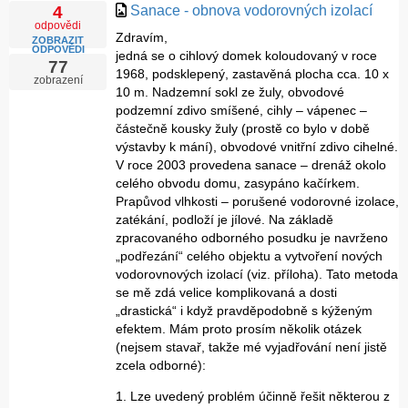
Sanace - obnova vodorovných izolací
4
odpovědi
Zdravím,
ZOBRAZIT
ODPOVĚDI
jedná se o cihlový domek koloudovaný v roce
77
1968, podsklepený, zastavěná plocha cca. 10 x
zobrazení
10 m. Nadzemní sokl ze žuly, obvodové
podzemní zdivo smíšené, cihly – vápenec –
částečně kousky žuly (prostě co bylo v době
výstavby k mání), obvodové vnitřní zdivo cihelné.
V roce 2003 provedena sanace – drenáž okolo
celého obvodu domu, zasypáno kačírkem.
Prapůvod vlhkosti – porušené vodorovné izolace,
zatékání, podloží je jílové. Na základě
zpracovaného odborného posudku je navrženo
„podřezání“ celého objektu a vytvoření nových
vodorovnových izolací (viz. příloha). Tato metoda
se mě zdá velice komplikovaná a dosti
„drastická“ i když pravděpodobně s kýženým
efektem. Mám proto prosím několik otázek
(nejsem stavař, takže mé vyjadřování není jistě
zcela odborné):
1. Lze uvedený problém účinně řešit některou z