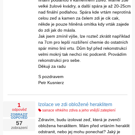
velké žulové kvádry, a další spára je až 20-25cm
nad finální podlahou. Spára kde vrtám neprotíná
celou zeď a kamen za čelem zdi je cik cak,
někde je pouze hliněná omítka kdy vrták zajede
do zdi jak do másla.
Jak jsem zmínil výše, lze rozteč zkrátit například
na 7cm pro lepší rozšíření chemie do ostatních
spár mimo linii vrtu. Dům byl před rekonstrukcí
velmi mokrý tak nechci nic podcenit. Provádím
rekonstrukci pro sebe.
Děkuji za radu
S pozdravem
Petr Kusnierz
Izolace ve zdi obložené heraklitem
1
odpověď
sanace vlhkého zdiva a jeho vnější zateplení
ZOBRAZIT
ODPOVĚĎ
Zdravím, budu izolovat zeď, která je zvenčí
57
obložena heraklitem. Mám před vrtáním heraklit
zobrazení
odstranit, nebo jej mohu ponechat? Jaký je