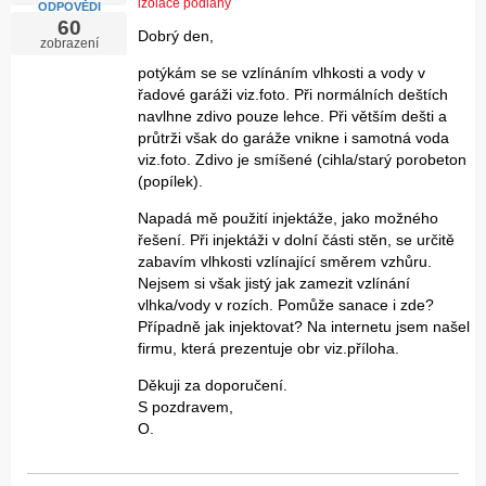
izolace podlahy
ODPOVĚDI
60
Dobrý den,
zobrazení
potýkám se se vzlínáním vlhkosti a vody v
řadové garáži viz.foto. Při normálních deštích
navlhne zdivo pouze lehce. Při větším dešti a
průtrži však do garáže vnikne i samotná voda
viz.foto. Zdivo je smíšené (cihla/starý porobeton
(popílek).
Napadá mě použití injektáže, jako možného
řešení. Při injektáži v dolní části stěn, se určitě
zabavím vlhkosti vzlínající směrem vzhůru.
Nejsem si však jistý jak zamezit vzlínání
vlhka/vody v rozích. Pomůže sanace i zde?
Případně jak injektovat? Na internetu jsem našel
firmu, která prezentuje obr viz.příloha.
Děkuji za doporučení.
S pozdravem,
O.