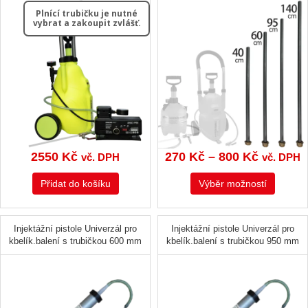
Plnící trubičku je nutné
vybrat a zakoupit zvlášť.
Rozpětí
2550
Kč
270
Kč
–
800
Kč
vč. DPH
vč. DPH
cen:
Tento
Přidat do košíku
Výběr možností
270 Kč
produkt
až
má
více
800 Kč
Injektážní pistole Univerzál pro
Injektážní pistole Univerzál pro
variant.
kbelík.balení s trubičkou 600 mm
kbelík.balení s trubičkou 950 mm
Možnos
lze
vybrat
na
stránce