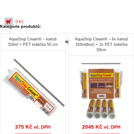
0
Kč
Kategorie produktů:
AquaStop Cream® – kartuš
AquaStop Cream® – 6x kartuš
Krémová injektáž a sanace zdiva (nejen) svépomocí
310ml + PET trubička 50 cm
310ml(box) + 2x PET trubička
50cm
375
Kč
2045
Kč
vč. DPH
vč. DPH