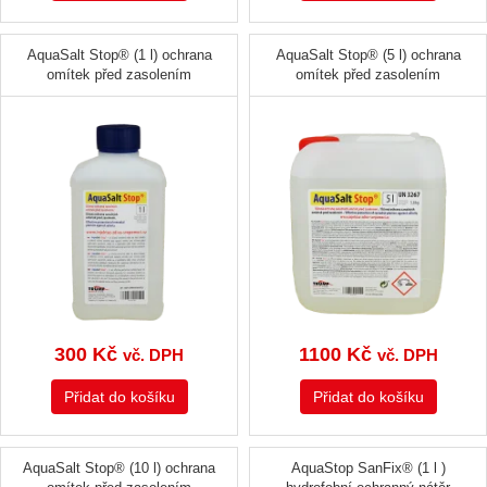
AquaSalt Stop® (1 l) ochrana
AquaSalt Stop® (5 l) ochrana
omítek před zasolením
omítek před zasolením
300
Kč
1100
Kč
vč. DPH
vč. DPH
Přidat do košíku
Přidat do košíku
AquaSalt Stop® (10 l) ochrana
AquaStop SanFix® (1 l )