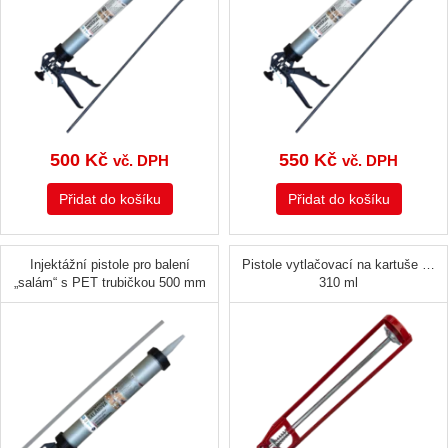
produkt
500
Kč
550
Kč
vč. DPH
vč. DPH
Přidat do košíku
Přidat do košíku
Injektážní pistole pro balení
Pistole vytlačovací na kartuše …
„salám“ s PET trubičkou 500 mm
310 ml