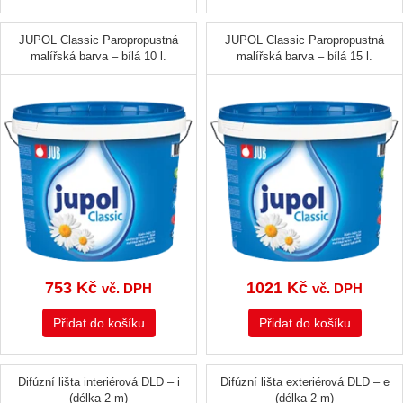
JUPOL Classic Paropropustná
JUPOL Classic Paropropustná
malířská barva – bílá 10 l.
malířská barva – bílá 15 l.
753
Kč
1021
Kč
vč. DPH
vč. DPH
Přidat do košíku
Přidat do košíku
Difúzní lišta interiérová DLD – i
Difúzní lišta exteriérová DLD – e
(délka 2 m)
(délka 2 m)