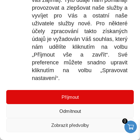
vás zajímá). Tyto údaje nám pomáhají
provozovat a zlepšovat naše služby a
vyvíjet pro Vás a ostatní naše
uživatele služby nové. Pro některé
účely zpracování takto získaných
údajů je vyžadován Váš souhlas, který
nám udělíte kliknutím na volbu
„Příjmout vše a zavřít“. Své
preference můžete snadno upravit
2250
Kč
450
Kč
vč. DPH
vč. DPH
kliknutím na volbu „Spravovat
Přidat do košíku
Přidat do košíku
nastavení“.
AquaStop Bitumen Triangle délka
Příjmout
(25m) trojhranný utěsňovací pás
Odmítnout
0
Zobrazit předvolby