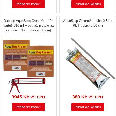
Přidat do košíku
Přidat do košíku
Duobox AquaStop Cream® – 12x
AquaStop Cream® – tuba 0,5 l +
kartuš 310 ml + vytlač. pistole na
PET trubička 50 cm
kartuše + 4 x trubička (50 cm)
3945
Kč
380
Kč
vč. DPH
vč. DPH
Přidat do košíku
Přidat do košíku