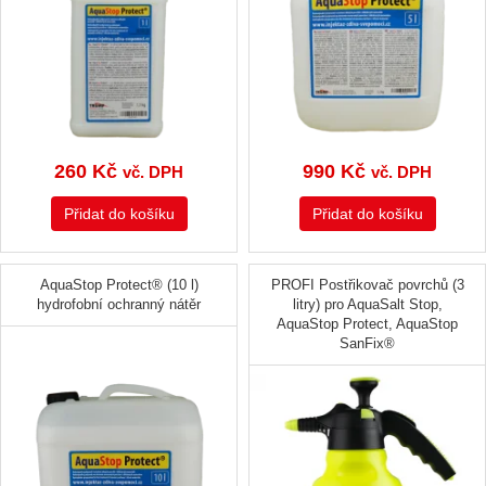
260
Kč
990
Kč
vč. DPH
vč. DPH
Přidat do košíku
Přidat do košíku
AquaStop Protect® (10 l)
PROFI Postřikovač povrchů (3
hydrofobní ochranný nátěr
litry) pro AquaSalt Stop,
AquaStop Protect, AquaStop
SanFix®