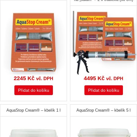
2245
Kč
4495
Kč
vč. DPH
vč. DPH
Přidat do košíku
Přidat do košíku
AquaStop Cream® – kbelík 1 l
AquaStop Cream® – kbelík 5 l