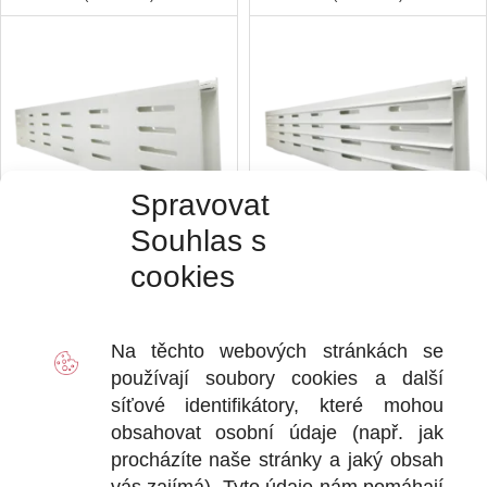
Spravovat
Souhlas s
cookies
450
Kč
475
Kč
vč. DPH
vč. DPH
Přidat do košíku
Přidat do košíku
Na těchto webových stránkách se
používají soubory
cookies
a další
AquaStop Bitumen 2K® Flex (30
AquaStop Bitumen Triangle délka
síťové identifikátory, které mohou
litrů) dvousložková stěrková
(6,25 m) trojhranný utěsňovací
hydroizolace
pás
obsahovat osobní údaje (např. jak
procházíte naše stránky a jaký obsah