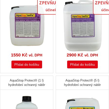
ZPEVŇUJÍCÍ
ZPEVŇ
účinek
účin
1550
Kč
2900
Kč
vč. DPH
vč. DPH
Přidat do košíku
Přidat do košíku
AquaStop Protect® (1 l)
AquaStop Protect® (5 l)
hydrofobní ochranný nátěr
hydrofobní ochranný nátěr