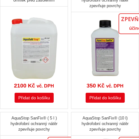
omítek před zasolením
hydrofobní ochranný nátěr
zpevňuje povrchy
ZPEVŇ
účin
2100
Kč
350
Kč
vč. DPH
vč. DPH
Přidat do košíku
Přidat do košíku
AquaStop SanFix® ( 5 l )
AquaStop SanFix® (10 l)
hydrofobní ochranný nátěr
hydrofobní ochranný nátěr
zpevňuje povrchy
zpevňuje povrchy