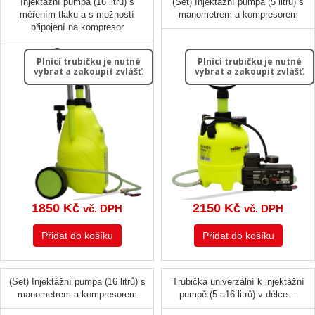
Injektážní pumpa (16 litrů) s
(Set) Injektážní pumpa (5 litrů) s
měřením tlaku a s možností
manometrem a kompresorem
připojení na kompresor
Plnící trubičku je nutné
Plnící trubičku je nutné
vybrat a zakoupit zvlášť.
vybrat a zakoupit zvlášť.
1850
Kč
2150
Kč
vč. DPH
vč. DPH
Přidat do košíku
Přidat do košíku
(Set) Injektážní pumpa (16 litrů) s
Trubička univerzální k injektážní
manometrem a kompresorem
pumpě (5 a16 litrů) v délce…