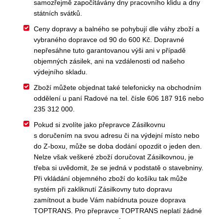
samozřejmě započítávány dny pracovního klidu a dny
státních svátků.
Ceny dopravy a balného se pohybují dle váhy zboží a
vybraného dopravce od 90 do 600 Kč. Dopravné
nepřesáhne tuto garantovanou výši ani v případě
objemných zásilek, ani na vzdálenosti od našeho
výdejního skladu.
Zboží můžete objednat také telefonicky na obchodním
oddělení u paní Radové na tel. čísle 606 187 916 nebo
235 312 000.
Pokud si zvolíte jako přepravce Zásilkovnu
s doručením na svou adresu či na výdejní místo nebo
do Z-boxu, může se doba dodání opozdit o jeden den.
Nelze však veškeré zboží doručovat Zásilkovnou, je
třeba si uvědomit, že se jedná v podstatě o stavebniny.
Při vkládání objemného zboží do košíku tak může
systém při zakliknutí Zásilkovny tuto dopravu
zamítnout a bude Vám nabídnuta pouze doprava
TOPTRANS. Pro přepravce TOPTRANS neplatí žádné