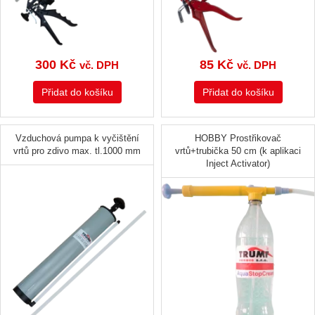
300
Kč
85
Kč
vč. DPH
vč. DPH
Přidat do košíku
Přidat do košíku
Vzduchová pumpa k vyčištění
HOBBY Prostřikovač
vrtů pro zdivo max. tl.1000 mm
vrtů+trubička 50 cm (k aplikaci
Inject Activator)