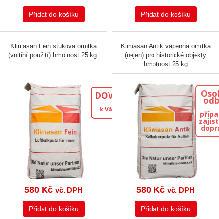
Přidat do košíku
Přidat do košíku
Klimasan Fein štuková omítka
Klimasan Antik vápenná omítka
(vnitřní použití) hmotnost 25 kg.
(nejen) pro historické objekty
hmotnost 25 kg
Oso
DOVEZEME
odb
k Vám domů
příp
zajis
dopr
580
Kč
580
Kč
vč. DPH
vč. DPH
Přidat do košíku
Přidat do košíku