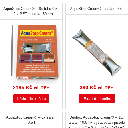
AquaStop Cream® – 6x tuba 0,5 l
AquaStop Cream® – salám 0,5 l
+ 2 x PET trubička 50 cm
2195
Kč
390
Kč
vč. DPH
vč. DPH
Přidat do košíku
Přidat do košíku
AquaStop Cream® – 6x salám
Duobox AquaStop Cream® – 12x
0,5 l
„salám“ 0,5 l + vytlačovací pistole
na „salám“ + 2 x trubička (50 cm)