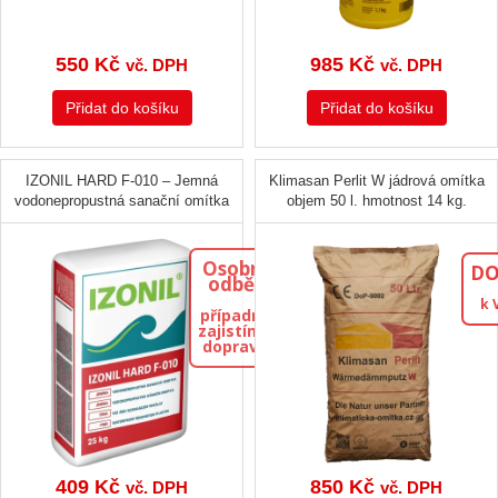
550
Kč
985
Kč
vč. DPH
vč. DPH
Přidat do košíku
Přidat do košíku
IZONIL HARD F-010 – Jemná
Klimasan Perlit W jádrová omítka
vodonepropustná sanační omítka
objem 50 l. hmotnost 14 kg.
Osobní
DO
odběr
k 
případně
zajistíme
dopravu
409
Kč
850
Kč
vč. DPH
vč. DPH