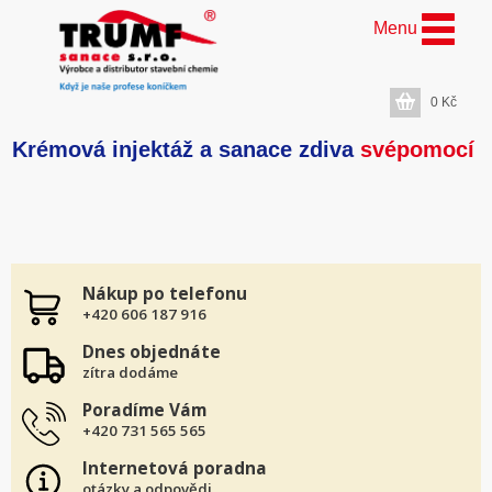
Menu
0
Kč
Krémová injektáž a sanace zdiva
svépomocí
Nákup po telefonu
+420 606 187 916
Dnes objednáte
zítra dodáme
Poradíme Vám
+420 731 565 565
Internetová poradna
otázky a odpovědi