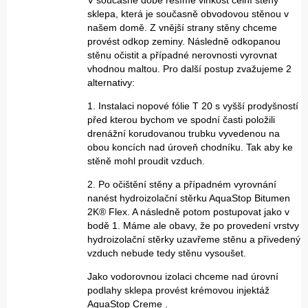
V současné době řešíme vlhkost čelní stěny
sklepa, která je současně obvodovou stěnou v
našem domě. Z vnější strany stěny chceme
provést odkop zeminy. Následně odkopanou
stěnu očistit a případné nerovnosti vyrovnat
vhodnou maltou. Pro další postup zvažujeme 2
alternativy:
1. Instalaci nopové fólie T 20 s vyšší prodyšností
před kterou bychom ve spodní časti položili
drenážní korudovanou trubku vyvedenou na
obou koncích nad úroveň chodníku. Tak aby ke
stěně mohl proudit vzduch.
2. Po očištění stěny a případném vyrovnání
nanést hydroizolační stěrku AquaStop Bitumen
2K® Flex. A následně potom postupovat jako v
bodě 1. Máme ale obavy, že po provedení vrstvy
hydroizolační stěrky uzavřeme stěnu a přivedený
vzduch nebude tedy stěnu vysoušet.
Jako vodorovnou izolaci chceme nad úrovní
podlahy sklepa provést krémovou injektáž
AquaStop Creme .