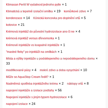
×
1
Klimasan Perlit W vydatnost jednoho pytle
×
19
×
7
Klimatická a tepelně izolační omítka
komůrkové zdivo
×
14
×
5
kondenzace
Kónická koncovka pro doplnění vrtů
×
21
kotovice
×
4
Krémová injektáž do původní hydroizolace ano či ne
×
1
krémová injektáž versus dřevomorka
×
1
Krémové injektáže vs kvapalné injektáže
×
1
"mastné fleky" po injektáži na omítkách
×
Místa a výšky injektáže u podsklepeného a nepodsklepeného domu
33
×
4
×
10
modifikované pásy
mokré zdivo a doba vysychání
×
1
Může se AquaStop Cream ředit?
×
2
×
8
Nadměrná spotřeba injektážního krému
náklopy vrtů
×
56
napojení injektáže a izolace podlahy
×
6
Napojení injektáže s jiným typem hydroizolace
×
24
napojení izolace