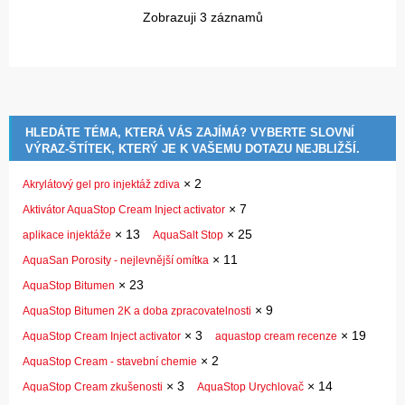
Zobrazuji 3 záznamů
HLEDÁTE TÉMA, KTERÁ VÁS ZAJÍMÁ? VYBERTE SLOVNÍ
VÝRAZ-ŠTÍTEK, KTERÝ JE K VAŠEMU DOTAZU NEJBLIŽŠÍ.
×
2
Akrylátový gel pro injektáž zdiva
×
7
Aktivátor AquaStop Cream Inject activator
×
13
×
25
aplikace injektáže
AquaSalt Stop
×
11
AquaSan Porosity - nejlevnější omítka
×
23
AquaStop Bitumen
×
9
AquaStop Bitumen 2K a doba zpracovatelnosti
×
3
×
19
AquaStop Cream Inject activator
aquastop cream recenze
×
2
AquaStop Cream - stavební chemie
×
3
×
14
AquaStop Cream zkušenosti
AquaStop Urychlovač