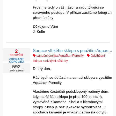
Prosíme tedy o váš názor a radu týkající se
správného postupu. V příloze zasíláme fotografii
přední stěny.
Děkujeme Vám
J. Kolín
Sanace vlhkého sklepa s použitím Aquasan Porosity
2
odpovědi
sanační omítka AquaSan Porosity
Odvlhčení
ZOBRAZIT
sklepa s nízkými náklady
ODPOVĚDI
592
Dobrý den,
zobrazení
Rád bych se dotázal na sanaci sklepa s využitím
Aquasan Porosity.
Vlastníme částečně podsklepený rodinný dům,
kdy starší část sklepa je přes 100 let stará,
vystavěná z kamene, cihel a s klembovými
stropy. Sklep je bez jakékoliv hydroizolace, u
spodních kamenů je vlhkost patrná na dotyk,