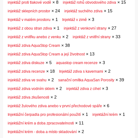
×
8
×
15
injektáž proti tlakové vodě
injektáž rohů obvodového zdiva
×
24
×
15
injektáž sklepních prostor
injektáž suchého zdiva
×
1
×
3
Injektáž v malém prostoru
Injektáž v zimě
×
1
×
27
Injektáž z obou stran zdiva
injektáž z venkovní strany
×
2
×
33
injektáž z vnitřku anebo z venku
injektáž z vnitřní strany
×
38
Injektáž zdiva AquaStop Cream
×
13
injektáž zdiva AquaStop Cream a její životnost
×
5
×
3
injektáž zdiva diskuze
aquastop cream recenze
×
18
×
2
injektáž zdiva recenze
Injektáž zdiva s kavernami
×
2
×
39
injektáž zdiva ve svahu
sanační omítka AquaSan Porosity
×
2
×
3
injektáž zdiva vodním sklem
injektáž zdiva z cihel
×
2
injektáž zdiva zkušenosti
×
6
injektáž žulového zdiva anebo v první přechodové spáře
×
1
×
1
Injektážní čerpadla pro profesionální použití
injektážní krém
×
11
injektážní krém a doba zpracovatelnosti
×
2
Injektážní krém - doba a místo skladování