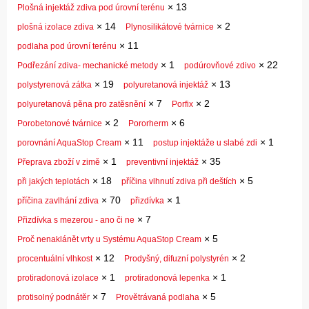
×
13
Plošná injektáž zdiva pod úrovní terénu
×
14
×
2
plošná izolace zdiva
Plynosilikátové tvárnice
×
11
podlaha pod úrovní terénu
×
1
×
22
Podřezání zdiva- mechanické metody
podúrovňové zdivo
×
19
×
13
polystyrenová zátka
polyuretanová injektáž
×
7
×
2
polyuretanová pěna pro zatěsnění
Porfix
×
2
×
6
Porobetonové tvárnice
Pororherm
×
11
×
1
porovnání AquaStop Cream
postup injektáže u slabé zdi
×
1
×
35
Přeprava zboží v zimě
preventivní injektáž
×
18
×
5
při jakých teplotách
příčina vlhnutí zdiva při deštích
×
70
×
1
příčina zavlhání zdiva
přizdívka
×
7
Přizdívka s mezerou - ano či ne
×
5
Proč nenaklánět vrty u Systému AquaStop Cream
×
12
×
2
procentuální vlhkost
Prodyšný, difuzní polystyrén
×
1
×
1
protiradonová izolace
protiradonová lepenka
×
7
×
5
protisolný podnátěr
Provětrávaná podlaha