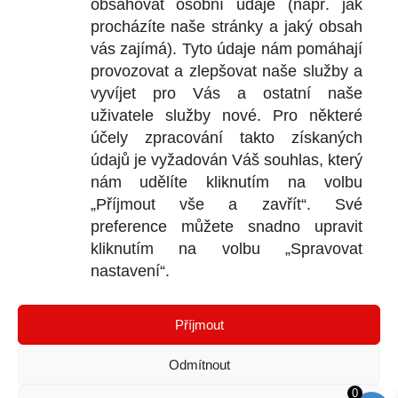
obsahovat osobní údaje (např. jak
+
procházíte naše stránky a jaký obsah
vás zajímá). Tyto údaje nám pomáhají
provozovat a zlepšovat naše služby a
vyvíjet pro Vás a ostatní naše
DOKU
uživatele služby nové. Pro některé
účely zpracování takto získaných
Obchodní
údajů je vyžadován Váš souhlas, který
nám udělíte kliknutím na volbu
Reklamačn
„Příjmout vše a zavřít“. Své
Ochrana o
preference můžete snadno upravit
kliknutím na volbu „Spravovat
nastavení“.
KONTA
Příjmout
Bl
P
Odmítnout
I
D
0