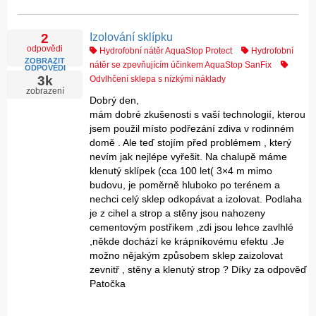
Izolování sklípku
2
odpovědi
Hydrofobní nátěr AquaStop Protect
Hydrofobní
ZOBRAZIT
nátěr se zpevňujícím účinkem AquaStop SanFix
ODPOVĚDI
3k
Odvlhčení sklepa s nízkými náklady
zobrazení
Dobrý den,
mám dobré zkušenosti s vaší technologií, kterou
jsem použil místo podřezání zdiva v rodinném
domě . Ale teď stojím před problémem , který
nevím jak nejlépe vyřešit. Na chalupě máme
klenutý sklípek (cca 100 let( 3×4 m mimo
budovu, je poměrně hluboko po terénem a
nechci celý sklep odkopávat a izolovat. Podlaha
je z cihel a strop a stěny jsou nahozeny
cementovým postřikem ,zdi jsou lehce zavlhlé
,někde dochází ke krápníkovému efektu .Je
možno nějakým způsobem sklep zaizolovat
zevnitř , stěny a klenutý strop ? Díky za odpověď
Patočka