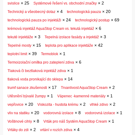
×
25
×
2
svislice
Systémové řešení vs. obchodní značky
×
4
×
20
Technický a všeobecný dotaz
technologická pauza
×
24
×
69
technologická pauza po injektáži
technologický postup
×
6
krémová injektáž AquaStop Cream vs. tekutá injektáž
×
3
×
3
tekuté injektáže
Tepelná izolace fasády a injektáž
×
15
×
42
Tepelné mosty
teplota pro aplikace injektáže
×
39
×
1
teplotní limit
Termoblok
×
6
Termoizolační omítka pro zateplení zdiva
×
1
Tlaková či beztlaková injektáž zdiva
×
14
tlaková voda pronikající do sklepa
×
17
×
2
trumf sanace zkušenosti
Trvanlivost AquaStop Cream
×
1
×
1
Utěsnění bývalé žumpy
Vápenec -kamenné materiály
×
20
×
2
×
2
vepřovice
Viskozita - hustota krému
vlhké zdivo
×
20
×
8
×
1
vliv na statiku
vodorovná izolace
vodorovná izolace
×
8
×
1
Voštinové cihly
Vrták pro náš Systém AquaStop Cream
×
2
×
4
Vrtáky do zdi
vrtání v rozích zdiva