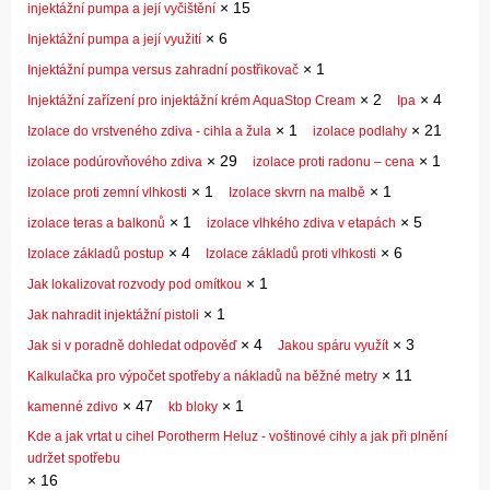
×
15
injektážní pumpa a její vyčištění
×
6
Injektážní pumpa a její využití
×
1
Injektážní pumpa versus zahradní postřikovač
×
2
×
4
Injektážní zařízení pro injektážní krém AquaStop Cream
Ipa
×
1
×
21
Izolace do vrstveného zdiva - cihla a žula
izolace podlahy
×
29
×
1
izolace podúrovňového zdiva
izolace proti radonu – cena
×
1
×
1
Izolace proti zemní vlhkosti
Izolace skvrn na malbě
×
1
×
5
izolace teras a balkonů
izolace vlhkého zdiva v etapách
×
4
×
6
Izolace základů postup
Izolace základů proti vlhkosti
×
1
Jak lokalizovat rozvody pod omítkou
×
1
Jak nahradit injektážní pistoli
×
4
×
3
Jak si v poradně dohledat odpověď
Jakou spáru využít
×
11
Kalkulačka pro výpočet spotřeby a nákladů na běžné metry
×
47
×
1
kamenné zdivo
kb bloky
Kde a jak vrtat u cihel Porotherm Heluz - voštinové cihly a jak při plnění
udržet spotřebu
×
16