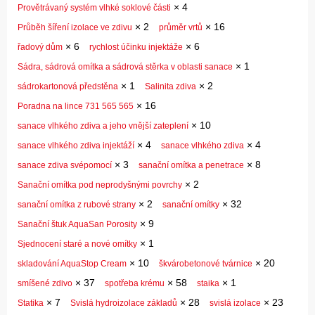
×
4
Provětrávaný systém vlhké soklové části
×
2
×
16
Průběh šíření izolace ve zdivu
průměr vrtů
×
6
×
6
řadový dům
rychlost účinku injektáže
×
1
Sádra, sádrová omítka a sádrová stěrka v oblasti sanace
×
1
×
2
sádrokartonová předstěna
Salinita zdiva
×
16
Poradna na lince 731 565 565
×
10
sanace vlhkého zdiva a jeho vnější zateplení
×
4
×
4
sanace vlhkého zdiva injektáží
sanace vlhkého zdiva
×
3
×
8
sanace zdiva svépomocí
sanační omítka a penetrace
×
2
Sanační omítka pod neprodyšnými povrchy
×
2
×
32
sanační omítka z rubové strany
sanační omítky
×
9
Sanační štuk AquaSan Porosity
×
1
Sjednocení staré a nové omítky
×
10
×
20
skladování AquaStop Cream
škvárobetonové tvárnice
×
37
×
58
×
1
smíšené zdivo
spotřeba krému
staika
×
7
×
28
×
23
Statika
Svislá hydroizolace základů
svislá izolace