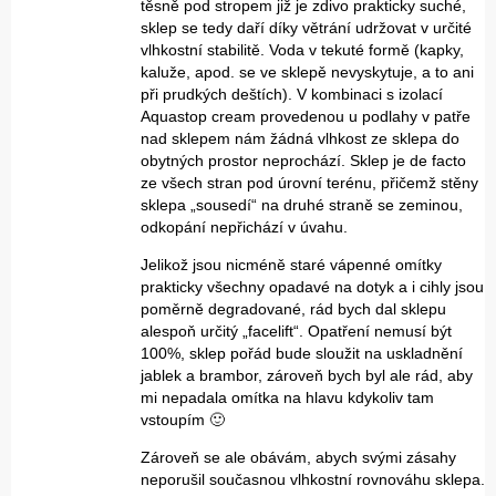
těsně pod stropem již je zdivo prakticky suché,
sklep se tedy daří díky větrání udržovat v určité
vlhkostní stabilitě. Voda v tekuté formě (kapky,
kaluže, apod. se ve sklepě nevyskytuje, a to ani
při prudkých deštích). V kombinaci s izolací
Aquastop cream provedenou u podlahy v patře
nad sklepem nám žádná vlhkost ze sklepa do
obytných prostor neprochází. Sklep je de facto
ze všech stran pod úrovní terénu, přičemž stěny
sklepa „sousedí“ na druhé straně se zeminou,
odkopání nepřichází v úvahu.
Jelikož jsou nicméně staré vápenné omítky
prakticky všechny opadavé na dotyk a i cihly jsou
poměrně degradované, rád bych dal sklepu
alespoň určitý „facelift“. Opatření nemusí být
100%, sklep pořád bude sloužit na uskladnění
jablek a brambor, zároveň bych byl ale rád, aby
mi nepadala omítka na hlavu kdykoliv tam
vstoupím 🙂
Zároveň se ale obávám, abych svými zásahy
neporušil současnou vlhkostní rovnováhu sklepa.