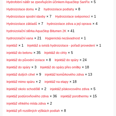
×
5
Hydrofobní nátěr se zpevňujícím účinkem AquaStop SanFix
×
2
×
8
Hydroizolace domu
hydroizolace podlahy
×
7
×
1
Hydroizolace spodní stavby
Hydroizolace svépomocí
×
7
×
4
Hydroizolace základů
hydroizolace zdiva a její oprava
×
41
hydroizolační stěrka AquaStop Bitumen 2K
×
21
×
1
hydroizolační vana
Hygienická nezávadnost
×
1
×
1
injektáž
Injektáž a svislá hydroizolace - pořadí provedení
×
35
×
5
injektáž do betonu
Injektáž do cihly
×
8
×
24
Injektáž do původní izolace
Injektáž do spáry
×
3
×
18
Injektáž do spáry
Injektáž do spáry přes omítky
×
9
×
13
injektáž dutých cihel
injektáž komůrkového zdiva
×
2
×
18
Injektáž mimo spáru
injektáž na etapy
×
2
×
5
Injektáž okolo schodiště
injektáž pískovcového zdiva
×
36
×
15
injektáž podúrovňového zdiva
injektáž porothermu
×
2
injektáž vlhkého místa zdiva
×
8
Injektáž při rozdílných výškách podlah