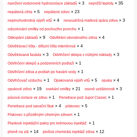
×
3
×
35
navržení vodorovné hydroizolace základů
nejnižší teploty
×
5
×
23
nepálená cihla
nepálené zdivo
×
4
×
3
neplnohodnotná výplň vrtů
nesoudržná maltová spára zdiva
×
1
odizolování omítky od pochozího povrchu
×
9
×
4
Odkopání základů
Odvětrání obvodového zdiva
×
4
Odvětrávací lišta - difúzní lišta interiérová
×
3
×
3
Odvětrávaná fasáda
Odvlhčení sklepa s nízkými náklady
×
1
Odvlhčení sklepů a podzemních podlaží
×
1
Odvlhčení zdiva a podlah po havárii vody
×
1
×
5
×
4
Odvlhčovač vzduchu
Opakovaná výplň vrtů
opuka
×
19
×
21
×
3
opukové zdivo
osekání omítky
osové vzdálenosti
×
1
×
1
pásová izolace ve zdivu
Penetrace pod Jupol Classic
×
4
×
5
Penetrace pod sanační štuk
pískovec
×
1
Pískovec s přizděným cihelným zdivem
×
1
Plastové injektážní pakry pro krémovou injektáž.
×
14
×
12
plísně na zdi
plošná chemická injektáž zdiva