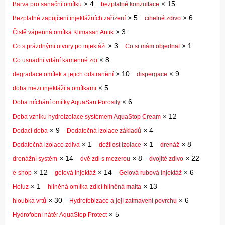
×
4
×
15
Barva pro sanační omítku
bezplatné konzultace
×
5
×
6
Bezplatné zapůjčení injektážních zařízení
cihelné zdivo
×
3
Čistě vápenná omítka Klimasan Antik
×
3
×
1
Co s prázdnými otvory po injektáži
Co si mám objednat
×
8
Co usnadní vrtání kamenné zdi
×
10
×
9
degradace omítek a jejich odstranění
dispergace
×
5
doba mezi injektáží a omítkami
×
6
Doba míchání omítky AquaSan Porosity
×
12
Doba vzniku hydroizolace systémem AquaStop Cream
×
9
×
4
Dodací doba
Dodatečná izolace základů
×
1
×
1
×
8
Dodatečná izolace zdiva
dožilost izolace
drenáž
×
14
×
8
×
22
drenážní systém
dvě zdi s mezerou
dvojité zdivo
×
12
×
14
×
6
e-shop
gelová injektáž
Gelová rubová injektáž
×
1
×
13
Heluz
hliněná omítka-zdící hliněná malta
×
30
×
6
hloubka vrtů
Hydrofobizace a její zatmavení povrchu
×
5
Hydrofobní nátěr AquaStop Protect