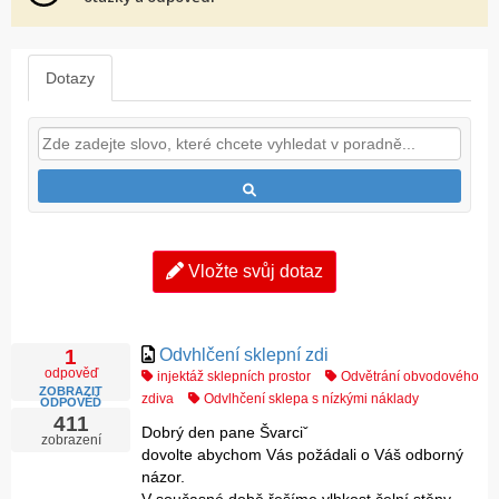
Dotazy
Vložte svůj dotaz
Odvhlčení sklepní zdi
1
odpověď
injektáž sklepních prostor
Odvětrání obvodového
ZOBRAZIT
zdiva
Odvlhčení sklepa s nízkými náklady
ODPOVĚĎ
411
Dobrý den pane Švarciˇ
zobrazení
dovolte abychom Vás požádali o Váš odborný
názor.