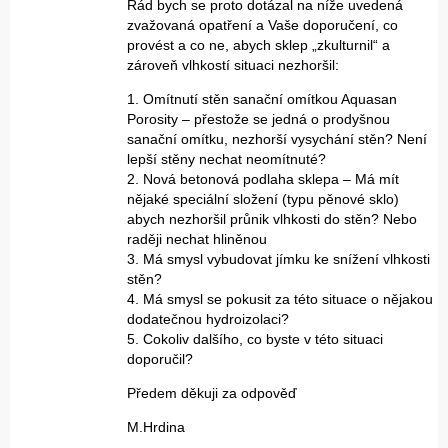
Rád bych se proto dotázal na níže uvedená
zvažovaná opatření a Vaše doporučení, co
provést a co ne, abych sklep „zkulturnil“ a
zároveň vlhkostí situaci nezhoršil:
1. Omítnutí stěn sanační omítkou Aquasan
Porosity – přestože se jedná o prodyšnou
sanační omítku, nezhorší vysychání stěn? Není
lepší stěny nechat neomítnuté?
2. Nová betonová podlaha sklepa – Má mít
nějaké speciální složení (typu pěnové sklo)
abych nezhoršil průnik vlhkosti do stěn? Nebo
raději nechat hliněnou
3. Má smysl vybudovat jímku ke snížení vlhkosti
stěn?
4. Má smysl se pokusit za této situace o nějakou
dodatečnou hydroizolaci?
5. Cokoliv dalšího, co byste v této situaci
doporučil?
Předem děkuji za odpověď
M.Hrdina