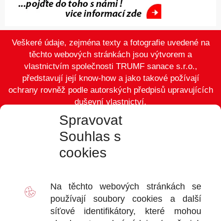
Veškeré údaje, zejména texty a fotografie uvedené na
těchto webových stránkách jsou výtvorem a
vlastnictvím společnosti TRUMF sanace s.r.o.,
představují její know-how a jako takové požívají
ochrany rovněž podle autorských předpisů upravujících
duševní vlastnictví.
Spravovat
Souhlas s
cookies
VÝDEJ
D
Na těchto webových stránkách se
2
používají soubory
cookies
a další
Ot
síťové identifikátory, které mohou
+