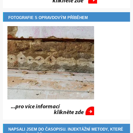
FOTOGRAFIE S OPRAVDOVÝM PŘÍBĚHEM
NAPSALI JSEM DO ČASOPISU. INJEKTÁŽNÍ METODY, KTERÉ