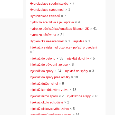
×
7
Hydroizolace spodní stavby
×
1
Hydroizolace svépomocí
×
7
Hydroizolace základů
×
4
hydroizolace zdiva a její oprava
×
41
hydroizolační stěrka AquaStop Bitumen 2K
×
21
hydroizolační vana
×
1
×
1
Hygienická nezávadnost
injektáž
Injektáž a svislá hydroizolace - pořadí provedení
×
1
×
35
×
5
injektáž do betonu
Injektáž do cihly
×
8
Injektáž do původní izolace
×
24
×
3
Injektáž do spáry
Injektáž do spáry
×
18
Injektáž do spáry přes omítky
×
9
injektáž dutých cihel
×
13
injektáž komůrkového zdiva
×
2
×
18
Injektáž mimo spáru
injektáž na etapy
×
2
Injektáž okolo schodiště
×
5
injektáž pískovcového zdiva
×
36