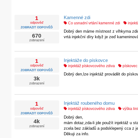
Kamenné zdi
1
odpověď
Co usnadní vrtání kamenné zdi
injekt
ZOBRAZIT ODPOVĚĎ
Dobrý den máme místnost z vlhkyma zdim
670
vrtá injekční díry když je zeď kameninov
zobrazení
Injektáže do pískovce
1
odpověď
injektáž pískovcového zdiva
pískovec
ZOBRAZIT ODPOVĚĎ
Dobrý den,lze injektáž provádět do písk
3k
zobrazení
Injektáž roubeného domu
1
odpověď
injektáž pískovcového zdiva
výška lini
ZOBRAZIT ODPOVĚĎ
Dobrý den,
4k
mám dotaz,zda-li jde použít injektáž u s
zobrazení
zcela bez základů a podsklepený cca z je
Děkuji za info.