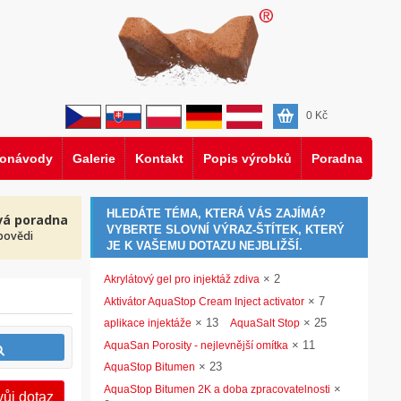
0
Kč
eonávody
Galerie
Kontakt
Popis výrobků
Poradna
HLEDÁTE TÉMA, KTERÁ VÁS ZAJÍMÁ?
vá poradna
VYBERTE SLOVNÍ VÝRAZ-ŠTÍTEK, KTERÝ
povědi
JE K VAŠEMU DOTAZU NEJBLIŽŠÍ.
×
2
Akrylátový gel pro injektáž zdiva
×
7
Aktivátor AquaStop Cream Inject activator
×
13
×
25
aplikace injektáže
AquaSalt Stop
×
11
AquaSan Porosity - nejlevnější omítka
×
23
AquaStop Bitumen
×
AquaStop Bitumen 2K a doba zpracovatelnosti
vůj dotaz