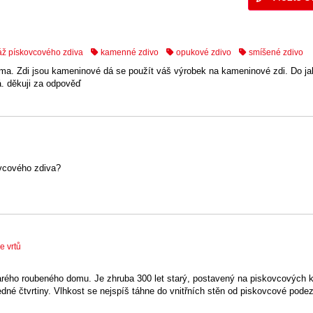
áž pískovcového zdiva
kamenné zdivo
opukové zdivo
smíšené zdivo
a. Zdi jsou kameninové dá se použít váš výrobek na kameninové zdi. Do j
á. děkuji za odpověď
ovcového zdiva?
e vrtů
tarého roubeného domu. Je zhruba 300 let starý, postavený na piskovcových 
dné čtvrtiny. Vlhkost se nejspíš táhne do vnitřních stěn od piskovcové podez