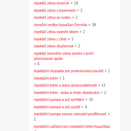
×
18
injektáž zdiva recenze
×
2
Injektáž zdiva s kavernami
×
2
injektáž zdiva ve svahu
×
39
sanační omítka AquaSan Porosity
×
2
injektáž zdiva vodním sklem
×
3
injektáž zdiva z cihel
×
2
injektáž zdiva zkušenosti
injektáž žulového zdiva anebo v první
přechodové spáře
×
6
×
1
Injektážní čerpadla pro profesionální použití
×
1
injektážní krém
×
11
injektážní krém a doba zpracovatelnosti
×
2
Injektážní krém - doba a místo skladování
×
15
injektážní pumpa a její vyčištění
×
6
Injektážní pumpa a její využití
×
Injektážní pumpa versus zahradní postřikovač
1
Injektážní zařízení pro injektážní krém AquaStop