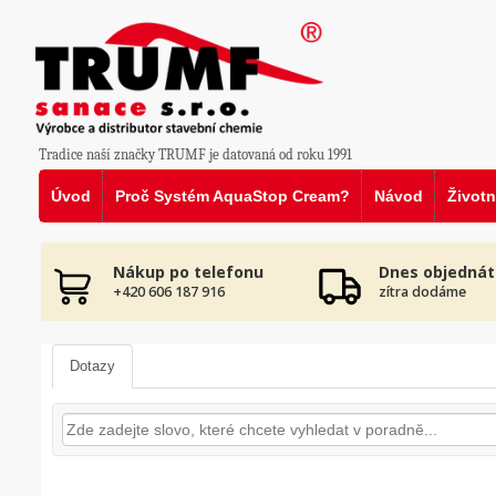
Tradice naší značky TRUMF je datovaná od roku 1991
Úvod
Proč Systém AquaStop Cream?
Návod
Životn
Nákup po telefonu
Dnes objednát
+420 606 187 916
zítra dodáme
Dotazy