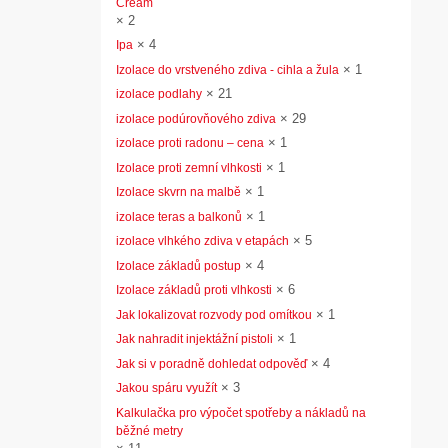
Cream
×
2
×
4
Ipa
×
1
Izolace do vrstveného zdiva - cihla a žula
×
21
izolace podlahy
×
29
izolace podúrovňového zdiva
×
1
izolace proti radonu – cena
×
1
Izolace proti zemní vlhkosti
×
1
Izolace skvrn na malbě
×
1
izolace teras a balkonů
×
5
izolace vlhkého zdiva v etapách
×
4
Izolace základů postup
×
6
Izolace základů proti vlhkosti
×
1
Jak lokalizovat rozvody pod omítkou
×
1
Jak nahradit injektážní pistoli
×
4
Jak si v poradně dohledat odpověď
×
3
Jakou spáru využít
Kalkulačka pro výpočet spotřeby a nákladů na
běžné metry