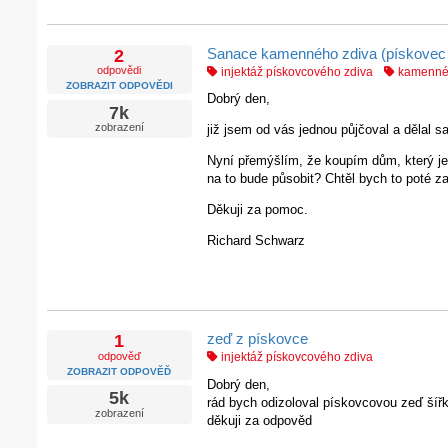
Sanace kamenného zdiva (pískovec
2
odpovědi
injektáž pískovcového zdiva
kamenné 
ZOBRAZIT ODPOVĚDI
Dobrý den,
7k
zobrazení
již jsem od vás jednou půjčoval a dělal sa
Nyní přemýšlím, že koupím dům, který je a
na to bude působit? Chtěl bych to poté za
Děkuji za pomoc.
Richard Schwarz
zeď z pískovce
1
odpověď
injektáž pískovcového zdiva
ZOBRAZIT ODPOVĚĎ
Dobrý den,
5k
rád bych odizoloval pískovcovou zeď šíř
zobrazení
děkuji za odpověd