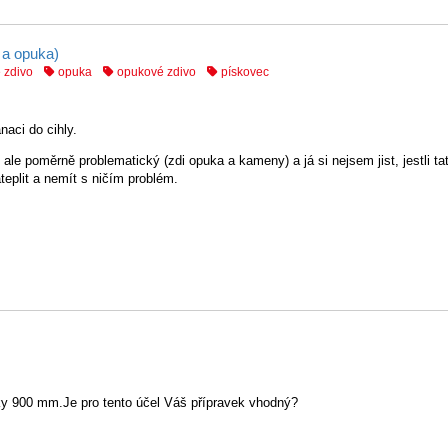
 a opuka)
zdivo
opuka
opukové zdivo
pískovec
naci do cihly.
le poměrně problematický (zdi opuka a kameny) a já si nejsem jist, jestli ta
teplit a nemít s ničím problém.
ky 900 mm.Je pro tento účel Váš přípravek vhodný?