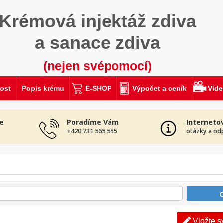
Krémová injektáž zdiva
a sanace zdiva
(nejen svépomocí)
ost
Popis krému
E-SHOP
Výpočet a ceník
Vid
e
Poradíme Vám
Interneto
+420 731 565 565
otázky a od
Vložte s