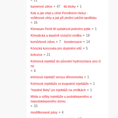
×
11
×
47
×
1
kamenné zdivo
kb bloky
Kde a jak vrtat u cihel Porotherm Heluz -
voštinové cihly a jak při plnění udržet spotřebu
×
16
×
1
Klimasan Perlit W vydatnost jednoho pytle
×
19
Klimatická a tepelně izolační omítka
×
7
×
14
komůrkové zdivo
kondenzace
×
5
Kónická koncovka pro doplnění vrtů
×
21
kotovice
Krémová injektáž do původní hydroizolace ano či
ne
×
4
×
1
krémová injektáž versus dřevomorka
×
1
Krémové injektáže vs kvapalné injektáže
×
1
"mastné fleky" po injektáži na omítkách
Místa a výšky injektáže u podsklepeného a
nepodsklepeného domu
×
33
×
4
modifikované pásy