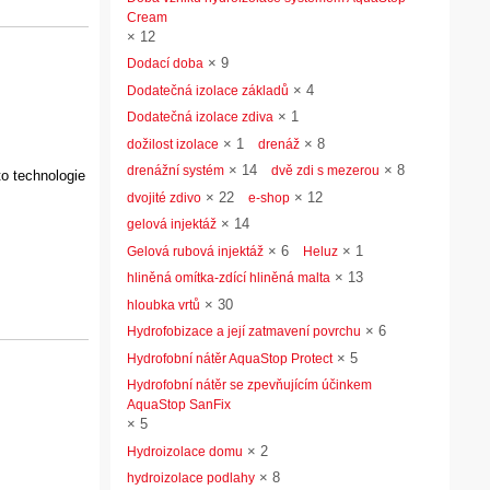
Cream
×
12
×
9
Dodací doba
×
4
Dodatečná izolace základů
×
1
Dodatečná izolace zdiva
×
1
×
8
dožilost izolace
drenáž
×
14
×
8
drenážní systém
dvě zdi s mezerou
to technologie
×
22
×
12
dvojité zdivo
e-shop
×
14
gelová injektáž
×
6
×
1
Gelová rubová injektáž
Heluz
×
13
hliněná omítka-zdící hliněná malta
×
30
hloubka vrtů
×
6
Hydrofobizace a její zatmavení povrchu
×
5
Hydrofobní nátěr AquaStop Protect
Hydrofobní nátěr se zpevňujícím účinkem
AquaStop SanFix
×
5
×
2
Hydroizolace domu
×
8
hydroizolace podlahy