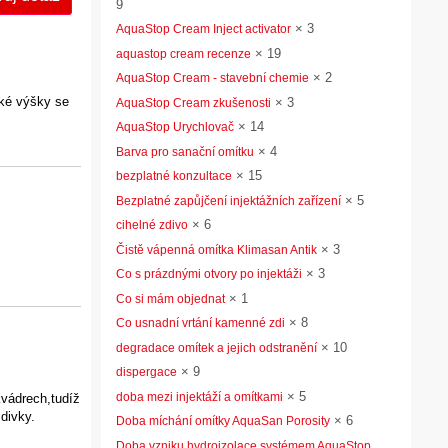
9
×
3
AquaStop Cream Inject activator
×
19
aquastop cream recenze
×
2
AquaStop Cream - stavební chemie
aké výšky se
×
3
AquaStop Cream zkušenosti
×
14
AquaStop Urychlovač
×
4
Barva pro sanační omítku
×
15
bezplatné konzultace
×
5
Bezplatné zapůjčení injektážních zařízení
×
6
cihelné zdivo
×
3
Čistě vápenná omítka Klimasan Antik
×
3
Co s prázdnými otvory po injektáži
×
1
Co si mám objednat
×
8
Co usnadní vrtání kamenné zdi
×
10
degradace omítek a jejich odstranění
×
9
dispergace
×
5
doba mezi injektáží a omítkami
kvádrech,tudíž
divky.
×
6
Doba míchání omítky AquaSan Porosity
Doba vzniku hydroizolace systémem AquaStop