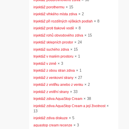
injektáž podúrovňového zdiva
×
15
injektáž porothermu
×
2
injektáž vlhkého místa zdiva
×
8
Injektáž při rozdílných výškách podlah
×
8
injektáž proti tlakové vodě
×
15
injektáž rohů obvodového zdiva
×
24
injektáž sklepních prostor
×
15
injektáž suchého zdiva
×
1
Injektáž v malém prostoru
×
3
Injektáž v zimě
×
1
Injektáž z obou stran zdiva
×
27
injektáž z venkovní strany
×
2
injektáž z vnitřku anebo z venku
×
33
injektáž z vnitřní strany
×
38
Injektáž zdiva AquaStop Cream
×
injektáž zdiva AquaStop Cream a její životnost
13
×
5
injektáž zdiva diskuze
×
3
aquastop cream recenze