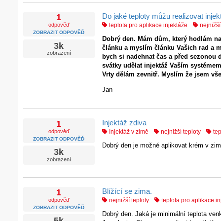
Do jaké teploty můžu realizovat inje
1
odpověď
teplota pro aplikace injektáže
nejnižší
ZOBRAZIT ODPOVĚĎ
Dobrý den. Mám dům, který hodlám na j
3k
článku a myslím článku Vašich rad a mu
zobrazení
bych si nadehnat čas a před sezonou d
svátky udělat injektáž Vaším systémem?
Vrty dělám zevnitř. Myslím že jsem vš
Jan
Injektáž zdiva
1
odpověď
Injektáž v zimě
nejnižší teploty
tep
ZOBRAZIT ODPOVĚĎ
Dobrý den je možné aplikovat krém v zim
3k
zobrazení
Blížící se zima.
1
odpověď
nejnižší teploty
teplota pro aplikace i
ZOBRAZIT ODPOVĚĎ
Dobrý den. Jaká je minimální teplota ve
5k