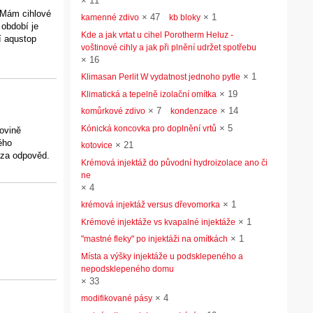
×
11
y?Mám cihlové
×
47
×
1
kamenné zdivo
kb bloky
 období je
Kde a jak vrtat u cihel Porotherm Heluz -
í aqustop
voštinové cihly a jak při plnění udržet spotřebu
×
16
×
1
Klimasan Perlit W vydatnost jednoho pytle
×
19
Klimatická a tepelně izolační omítka
×
7
×
14
komůrkové zdivo
kondenzace
×
5
Kónická koncovka pro doplnění vrtů
lovině
ého
×
21
kotovice
 za odpověd.
Krémová injektáž do původní hydroizolace ano či
ne
×
4
×
1
krémová injektáž versus dřevomorka
×
1
Krémové injektáže vs kvapalné injektáže
×
1
"mastné fleky" po injektáži na omítkách
Místa a výšky injektáže u podsklepeného a
nepodsklepeného domu
×
33
×
4
modifikované pásy