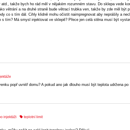
r atd., takže bych ho rád měl v nějakém rozumném stavu. Do sklepa vede ko
ko větrání a na druhé straně bude větrací trubka ven, takže by zde měl být 
dy co s tím dál. Cihly klidně mohu očistit naimpregnovat aby neprášily a nec
o s tím? Má smysl injektovat ve sklepě? Přece jen celá stěna musí být vyst
njektáže
venku popř uvnitř domu? A pokud ano jak dlouho musí být teplota udržena po i
o injektáži
teplotní limit