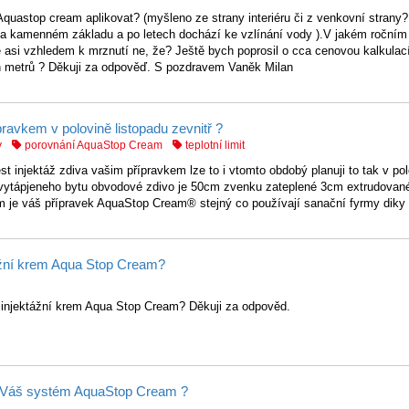
Aquastop cream aplikovat? (myšleno ze strany interiéru či z venkovní stran
na kamenném základu a po letech dochází ke vzlínání vody ).V jakém ročním
asi vzhledem k mrznutí ne, že? Ještě bych poprosil o cca cenovou kalkulac
h metrů ? Děkuji za odpověď. S pozdravem Vaněk Milan
pravkem v polovině listopadu zevnitř ?
y
porovnání AquaStop Cream
teplotní limit
t injektáž zdiva vašim přípravkem lze to i vtomto obdobý planuji to tak v po
ř vytápjeneho bytu obvodové zdivo je 50cm zvenku zateplené 3cm extrudovan
ám je váš přípravek AquaStop Cream® stejný co používají sanační fyrmy diky
ktážní krem Aqua Stop Cream?
t injektážní krem Aqua Stop Cream? Děkuji za odpověd.
vat Váš systém AquaStop Cream ?