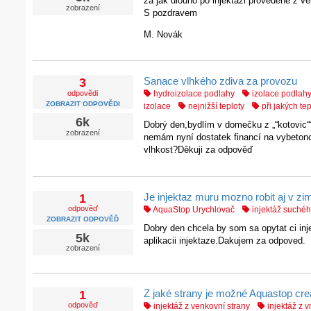
za jak dlouho po injektáži provedené z ve
zobrazení
S pozdravem
M. Novák
Sanace vlhkého zdiva za provozu
3
odpovědi
hydroizolace podlahy
izolace podlah
ZOBRAZIT ODPOVĚDI
izolace
nejnižší teploty
při jakých te
6k
Dobrý den,bydlím v domečku z „“kotovic““
zobrazení
nemám nyní dostatek financí na vybetonov
vlhkost?Děkuji za odpověď
Je injektaz muru mozno robit aj v zi
1
odpověď
AquaStop Urychlovač
injektáž suchéh
ZOBRAZIT ODPOVĚĎ
Dobry den chcela by som sa opytat ci inj
5k
aplikacii injektaze.Dakujem za odpoved.
zobrazení
Z jaké strany je možné Aquastop cre
1
odpověď
injektáž z venkovní strany
injektáž z vn