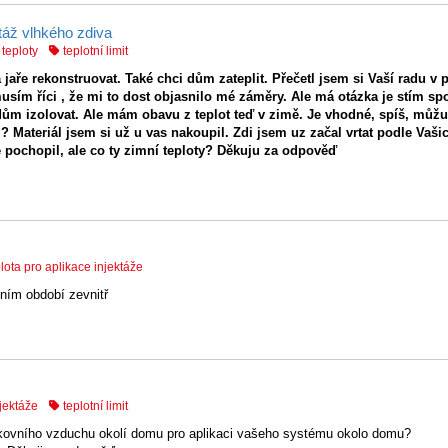
ktáž vlhkého zdiva
 teploty
teplotní limit
aře rekonstruovat. Také chci dům zateplit. Přečetl jsem si Vaší radu v
sím říci , že mi to dost objasnilo mé záměry. Ale má otázka je stím spo
ům izolovat. Ale mám obavu z teplot teď v zimě. Je vhodné, spíš, můžu
 Materiál jsem si už u vas nakoupil. Zdi jsem uz začal vrtat podle Vaši
e pochopil, ale co ty zimní teploty? Děkuju za odpověď
lota pro aplikace injektáže
ním období zevnitř
njektáže
teplotní limit
nkovního vzduchu okolí domu pro aplikaci vašeho systému okolo domu?