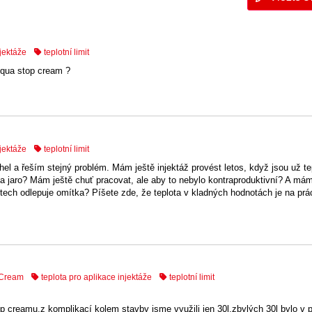
njektáže
teplotní limit
 Aqua stop cream ?
njektáže
teplotní limit
el a řeším stejný problém. Mám ještě injektáž provést letos, když jsou už te
 jaro? Mám ještě chuť pracovat, ale aby to nebylo kontraproduktivní? A mám
tech odlepuje omítka? Píšete zde, že teplota v kladných hodnotách je na prác
 Cream
teplota pro aplikace injektáže
teplotní limit
p creamu,z komplikací kolem stavby jsme využili jen 30l,zbylých 30l bylo v