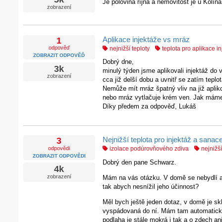
Je polovina října a nemovitost je u Kolín
zobrazení
Aplikace injektáže vs mráz
1
odpověď
nejnižší teploty
teplota pro aplikace i
ZOBRAZIT ODPOVĚĎ
Dobrý dne,
3k
minulý týden jsme aplikovali injektáž do
zobrazení
cca již delší dobu a uvnitř se zatím teplo
Nemůže mít mráz špatný vliv na již aplik
nebo mráz vytlačuje krém ven. Jak máme
Díky předem za odpověď, Lukáš
Nejnižší teplota pro injektáž a sanac
3
odpovědi
izolace podúrovňového zdiva
nejnižší
ZOBRAZIT ODPOVĚDI
Dobrý den pane Schwarz.
4k
zobrazení
Mám na vás otázku. V domě se nebydlí ani
tak abych nesnížil jeho účinnost?
Měl bych ještě jeden dotaz, v domě je sk
vyspádovaná do ní. Mám tam automatické 
podlaha je stále mokrá i tak a o zdech an