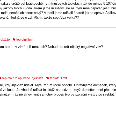
mrzl,ale určitě byl krátkodobě i v mínusových teplotách tak do mínus 8-10?Kr
by jakoby trochu voda. Krém jsme injektovli,ale až nyní mne napadlo,jestli bu
 radši neměli objednat nový? A jestli jsme udělali špatně jak to opravit.Apliko
kované. Jedná se o zdi 70cm, takže spotřeba velká??
njektáže
teplotní limit
am stop – v zimě, při mrazech? Nebude to mít nějaký negativní vliv?
teplota pro aplikace injektáže
teplotní limit
, kdy injektáž udělat. Myslím tím roční období. Opravujeme domeček, který
cí vlhkosti. Je vhodné udělat injektáž na podzim, když domeček není přes z
emůže mráz nějak ovlivnit samotný proces tvorby izolační vrstvy po injektáž