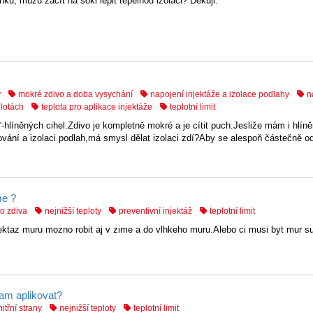
nku, můžu začít na sokl lepit tepelnou izolaci? Děkuji.
y
mokré zdivo a doba vysychání
napojení injektáže a izolace podlahy
n
plotách
teplota pro aplikace injektáže
teplotní limit
-hlíněných cihel.Zdivo je kompletně mokré a je cítit puch.Jesliže mám i hlín
ání a izolaci podlah,má smysl dělat izolaci zdí?Aby se alespoň částečně od
me ?
o zdiva
nejnižší teploty
preventivní injektáž
teplotní limit
ektaz muru mozno robit aj v zime a do vlhkeho muru.Alebo ci musi byt mur su
am aplikovat?
itřní strany
nejnižší teploty
teplotní limit