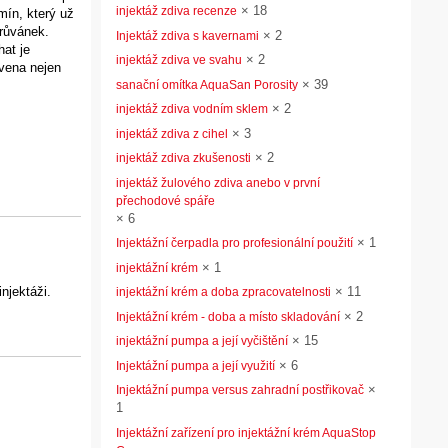
×
18
injektáž zdiva recenze
mín, který už
průvánek.
×
2
Injektáž zdiva s kavernami
hat je
×
2
injektáž zdiva ve svahu
avena nejen
×
39
sanační omítka AquaSan Porosity
×
2
injektáž zdiva vodním sklem
×
3
injektáž zdiva z cihel
×
2
injektáž zdiva zkušenosti
injektáž žulového zdiva anebo v první
přechodové spáře
×
6
×
1
Injektážní čerpadla pro profesionální použití
×
1
injektážní krém
njektáži.
×
11
injektážní krém a doba zpracovatelnosti
×
2
Injektážní krém - doba a místo skladování
×
15
injektážní pumpa a její vyčištění
×
6
Injektážní pumpa a její využití
×
Injektážní pumpa versus zahradní postřikovač
1
Injektážní zařízení pro injektážní krém AquaStop