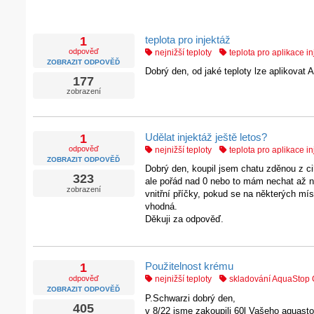
teplota pro injektáž
1
odpověď
nejnižší teploty
teplota pro aplikace i
ZOBRAZIT ODPOVĚĎ
Dobrý den, od jaké teploty lze aplikovat
177
zobrazení
Udělat injektáž ještě letos?
1
odpověď
nejnižší teploty
teplota pro aplikace i
ZOBRAZIT ODPOVĚĎ
Dobrý den, koupil jsem chatu zděnou z cih
323
ale pořád nad 0 nebo to mám nechat až na
zobrazení
vnitřní příčky, pokud se na některých mís
vhodná.
Děkuji za odpověď.
Použitelnost krému
1
odpověď
nejnižší teploty
skladování AquaStop
ZOBRAZIT ODPOVĚĎ
P.Schwarzi dobrý den,
405
v 8/22 jsme zakoupili 60l Vašeho aquasto