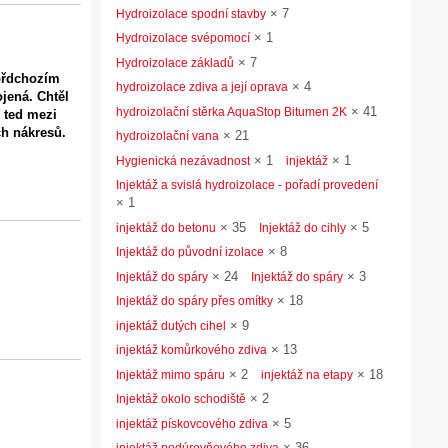
×
7
Hydroizolace spodní stavby
×
1
Hydroizolace svépomocí
×
7
Hydroizolace základů
 přdchozím
×
4
hydroizolace zdiva a její oprava
jená. Chtěl
×
41
hydroizolační stěrka AquaStop Bitumen 2K
 ted mezi
ch nákresů.
×
21
hydroizolační vana
×
1
×
1
Hygienická nezávadnost
injektáž
Injektáž a svislá hydroizolace - pořadí provedení
×
1
×
35
×
5
injektáž do betonu
Injektáž do cihly
×
8
Injektáž do původní izolace
×
24
×
3
Injektáž do spáry
Injektáž do spáry
×
18
Injektáž do spáry přes omítky
×
9
injektáž dutých cihel
×
13
injektáž komůrkového zdiva
×
2
×
18
Injektáž mimo spáru
injektáž na etapy
×
2
Injektáž okolo schodiště
×
5
injektáž pískovcového zdiva
×
36