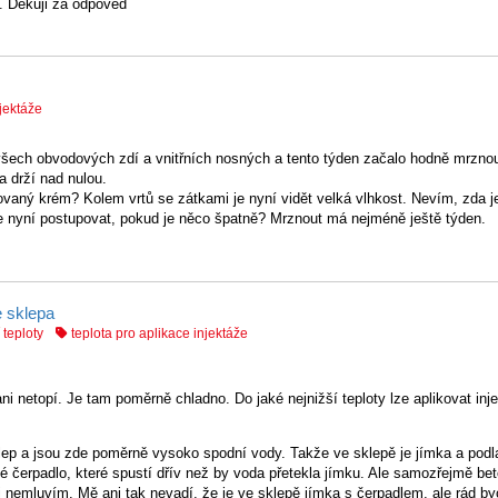
a. Děkuji za odpověď
njektáže
 všech obvodových zdí a vnitřních nosných a tento týden začalo hodně mrznou
ta drží nad nulou.
ovaný krém? Kolem vrtů se zátkami je nyní vidět velká vlhkost. Nevím, zda je
 nyní postupovat, pokud je něco špatně? Mrznout má nejméně ještě týden.
e sklepa
 teploty
teplota pro aplikace injektáže
 netopí. Je tam poměrně chladno. Do jaké nejnižší teploty lze aplikovat inj
lep a jsou zde poměrně vysoko spodní vody. Takže ve sklepě je jímka a podl
čerpadlo, které spustí dřív než by voda přetekla jímku. Ale samozřejmě be
i nemluvím. Mě ani tak nevadí, že je ve sklepě jímka s čerpadlem, ale rád by