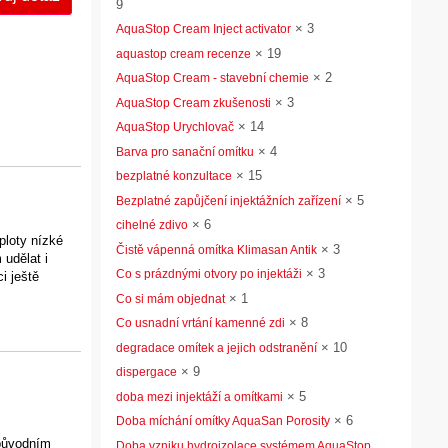
9
×
3
AquaStop Cream Inject activator
×
19
aquastop cream recenze
×
2
AquaStop Cream - stavební chemie
×
3
AquaStop Cream zkušenosti
×
14
AquaStop Urychlovač
×
4
Barva pro sanační omítku
×
15
bezplatné konzultace
×
5
Bezplatné zapůjčení injektážních zařízení
×
6
cihelné zdivo
ploty nízké
×
3
Čistě vápenná omítka Klimasan Antik
 udělat i
×
3
Co s prázdnými otvory po injektáži
i ještě
×
1
Co si mám objednat
×
8
Co usnadní vrtání kamenné zdi
×
10
degradace omítek a jejich odstranění
×
9
dispergace
×
5
doba mezi injektáží a omítkami
×
6
Doba míchání omítky AquaSan Porosity
 původním
Doba vzniku hydroizolace systémem AquaStop