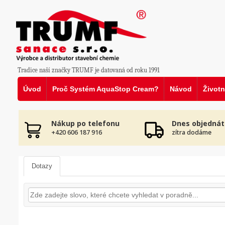
Tradice naší značky TRUMF je datovaná od roku 1991
Úvod
Proč Systém AquaStop Cream?
Návod
Životn
Nákup po telefonu
Dnes objednát
+420 606 187 916
zítra dodáme
Dotazy