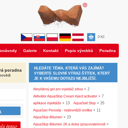
0
Kč
eonávody
Galerie
Kontakt
Popis výrobků
Poradna
HLEDÁTE TÉMA, KTERÁ VÁS ZAJÍMÁ?
vá poradna
VYBERTE SLOVNÍ VÝRAZ-ŠTÍTEK, KTERÝ
povědi
JE K VAŠEMU DOTAZU NEJBLIŽŠÍ.
×
2
Akrylátový gel pro injektáž zdiva
×
7
Aktivátor AquaStop Cream Inject activator
×
13
×
25
aplikace injektáže
AquaSalt Stop
×
11
AquaSan Porosity - nejlevnější omítka
×
23
AquaStop Bitumen
×
AquaStop Bitumen 2K a doba zpracovatelnosti
vůj dotaz