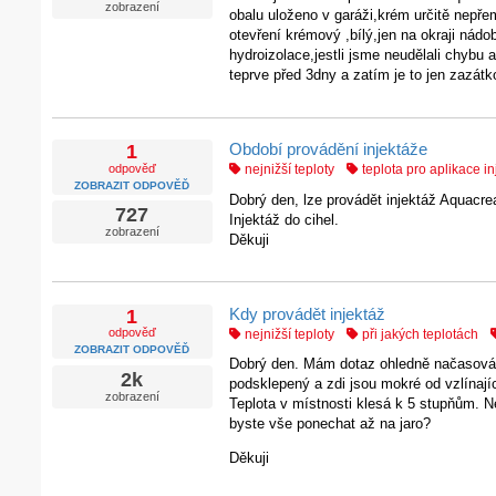
zobrazení
obalu uloženo v garáži,krém určitě nepře
otevření krémový ,bílý,jen na okraji nádo
hydroizolace,jestli jsme neudělali chybu a
teprve před 3dny a zatím je to jen zazát
Období provádění injektáže
1
odpověď
nejnižší teploty
teplota pro aplikace i
ZOBRAZIT ODPOVĚĎ
Dobrý den, lze provádět injektáž Aquacre
727
Injektáž do cihel.
zobrazení
Děkuji
Kdy provádět injektáž
1
odpověď
nejnižší teploty
při jakých teplotách
ZOBRAZIT ODPOVĚĎ
Dobrý den. Mám dotaz ohledně načasování
2k
podsklepený a zdi jsou mokré od vzlínají
zobrazení
Teplota v místnosti klesá k 5 stupňům. N
byste vše ponechat až na jaro?
Děkuji