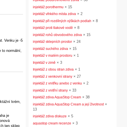
injektáž podúrovňového zdiva
×
15
injektáž porothermu
×
2
injektáž vlhkého místa zdiva
×
8
Injektáž při rozdílných výškách podlah
×
8
injektáž proti tlakové vodě
×
15
injektáž rohů obvodového zdiva
t. Venku je -5
×
24
injektáž sklepních prostor
×
15
injektáž suchého zdiva
 to normální,
×
1
Injektáž v malém prostoru
×
3
Injektáž v zimě
×
1
Injektáž z obou stran zdiva
×
27
injektáž z venkovní strany
×
2
injektáž z vnitřku anebo z venku
×
33
injektáž z vnitřní strany
×
38
Injektáž zdiva AquaStop Cream
ektážní krém,
×
injektáž zdiva AquaStop Cream a její životnost
13
aha je
×
5
injektáž zdiva diskuze
tonová
×
3
aquastop cream recenze
ch ten sklep