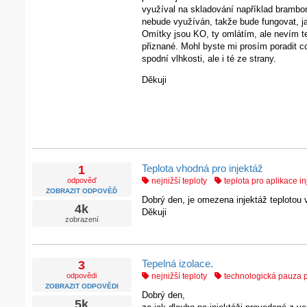
využíval na skladování například brambo
nebude využíván, takže bude fungovat, ja
Omítky jsou KO, ty omlátím, ale nevím te
přiznané. Mohl byste mi prosím poradit c
spodní vlhkosti, ale i té ze strany.
Děkuji
Teplota vhodná pro injektáž
1
odpověď
nejnižší teploty
teplota pro aplikace i
ZOBRAZIT ODPOVĚĎ
Dobrý den, je omezena injektáž teplotou 
4k
Děkuji
zobrazení
Tepelná izolace.
3
odpovědi
nejnižší teploty
technologická pauza p
ZOBRAZIT ODPOVĚDI
Dobrý den,
5k