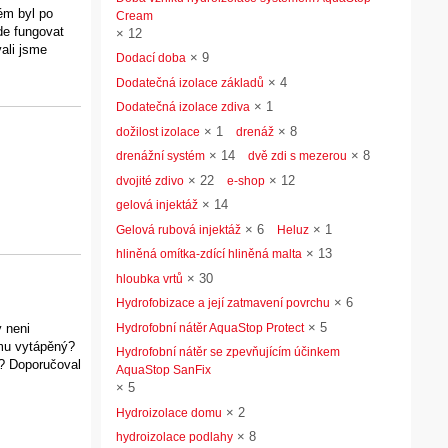
ém byl po
Cream
de fungovat
×
12
vali jsme
×
9
Dodací doba
×
4
Dodatečná izolace základů
×
1
Dodatečná izolace zdiva
×
1
×
8
dožilost izolace
drenáž
×
14
×
8
drenážní systém
dvě zdi s mezerou
×
22
×
12
dvojité zdivo
e-shop
×
14
gelová injektáž
×
6
×
1
Gelová rubová injektáž
Heluz
×
13
hliněná omítka-zdící hliněná malta
×
30
hloubka vrtů
×
6
Hydrofobizace a její zatmavení povrchu
×
5
Hydrofobní nátěr AquaStop Protect
 neni
imu vytápěný?
Hydrofobní nátěr se zpevňujícím účinkem
i? Doporučoval
AquaStop SanFix
×
5
×
2
Hydroizolace domu
×
8
hydroizolace podlahy