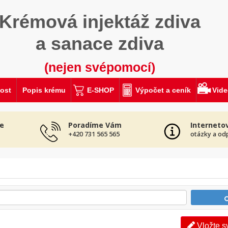
Krémová injektáž zdiva
a sanace zdiva
(nejen svépomocí)
ost
Popis krému
E-SHOP
Výpočet a ceník
Vid
e
Poradíme Vám
Interneto
+420 731 565 565
otázky a od
Vložte s