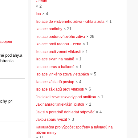
Cream
×
2
×
4
Ipa
×
1
Izolace do vrstveného zdiva - cihla a žula
×
21
izolace podlahy
×
29
izolace podúrovňového zdiva
apojení
×
1
izolace proti radonu – cena
×
1
Izolace proti zemní vlhkosti
ěné podlahy,a
×
1
Izolace skvrn na malbě
stranila
×
1
izolace teras a balkonů
×
5
izolace vlhkého zdiva v etapách
×
4
Izolace základů postup
×
6
Izolace základů proti vlhkosti
×
1
Jak lokalizovat rozvody pod omítkou
chy pri
×
1
Jak nahradit injektážní pistoli
×
4
Jak si v poradně dohledat odpověď
×
3
Jakou spáru využít
Kalkulačka pro výpočet spotřeby a nákladů na
běžné metry