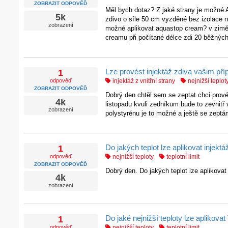
ZOBRAZIT ODPOVĚĎ
Měl bych dotaz? Z jaké strany je možné 
5k
zdivo o síle 50 cm vyzděné bez izolace 
zobrazení
možné aplikovat aquastop cream? v zimě 
creamu při počítané délce zdi 20 běžnýc
Lze provést injektáž zdiva vašim pří
1
odpověď
injektáž z vnitřní strany
nejnižší teplot
ZOBRAZIT ODPOVĚĎ
Dobrý den chtěl sem se zeptat chci provés
4k
listopadu kvuli zedníkum bude to zevnit
zobrazení
polystyrénu je to možné a ještě se zept
Do jakých teplot lze aplikovat inje
1
odpověď
nejnižší teploty
teplotní limit
ZOBRAZIT ODPOVĚĎ
Dobrý den. Do jakých teplot lze aplikova
4k
zobrazení
Do jaké nejnižší teploty lze apliko
1
odpověď
nejnižší teploty
teplotní limit