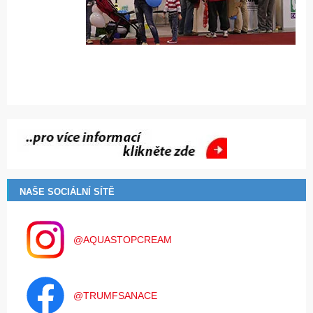
NAŠE SOCIÁLNÍ SÍTĚ
@AQUASTOPCREAM
@TRUMFSANACE