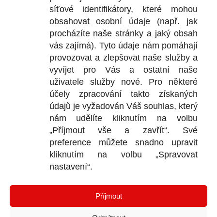
síťové identifikátory, které mohou
+
obsahovat osobní údaje (např. jak
+
procházíte naše stránky a jaký obsah
vás zajímá). Tyto údaje nám pomáhají
provozovat a zlepšovat naše služby a
vyvíjet pro Vás a ostatní naše
DOKU
uživatele služby nové. Pro některé
účely zpracování takto získaných
Obchodní
údajů je vyžadován Váš souhlas, který
nám udělíte kliknutím na volbu
Reklamačn
„Příjmout vše a zavřít“. Své
Ochrana o
preference můžete snadno upravit
kliknutím na volbu „Spravovat
nastavení“.
KONTA
Příjmout
Bl
P