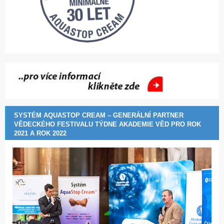
SYSTÉM AQUASTOP CREAM – GENERÁLNÍ PARTNER
VĚDECKÉHO FESTIVALU TÝDNE AKADEMIE VĚD PRO ROK
2021 A ROK 2022