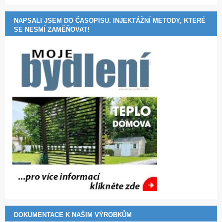
NAPSALI JSEM DO ČASOPISU. INJEKTÁŽNÍ METODY, KTERÉ
SE NESMÍ ZAMĚŇOVAT!
DOKUMENTACE K NAŠIM VÝROBKŮM