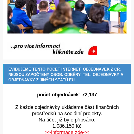
EVIDUJEME TENTO POČET INTERNET. OBJEDNÁVEK Z ČR.
NEJSOU ZAPOČTENY OSOB. ODBĚRY, TEL. OBJEDNÁVKY A
OBJEDNÁVKY Z JINÝCH STÁTŮ EU.
počet objednávek:
72,383
Z každé objednávky ukládáme část finančních
prostředků na sociální projekty.
Na účet již bylo připsáno:
1.086.150 Kč
>>informace zde<<