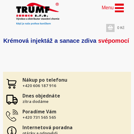
Menu
0
Kč
Krémová injektáž a sanace zdiva
svépomocí
Nákup po telefonu
+420 606 187 916
Dnes objednáte
zítra dodáme
Poradíme Vám
+420 731 565 565
Internetová poradna
otázky a odpovědi