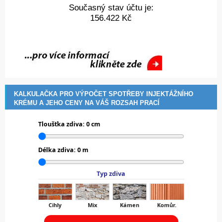
Současný stav účtu je:
156.422 Kč
KALKULAČKA PRO VÝPOČET SPOTŘEBY INJEKTÁŽNÍHO
KRÉMU A JEHO CENY NA VÁŠ ROZSAH PRACÍ
Tloušťka zdiva:
0
cm
Délka zdiva:
0
m
Typ zdiva
Cihly
Mix
Kámen
Komůr.