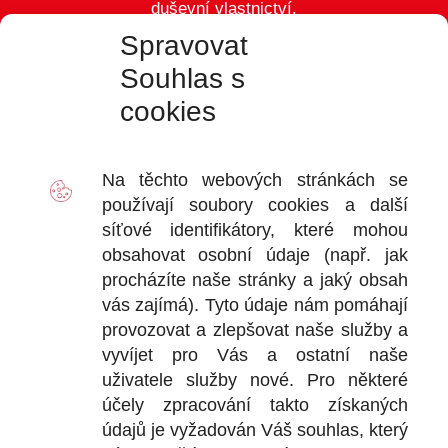
duševní vlastnictví.
Spravovat
Souhlas s
cookies
VÝDEJ
D
Na těchto webových stránkách se
2
používají soubory
cookies
a další
Ot
síťové identifikátory, které mohou
+
obsahovat osobní údaje (např. jak
+
procházíte naše stránky a jaký obsah
vás zajímá). Tyto údaje nám pomáhají
provozovat a zlepšovat naše služby a
vyvíjet pro Vás a ostatní naše
DOKU
uživatele služby nové. Pro některé
účely zpracování takto získaných
Obchodní
údajů je vyžadován Váš souhlas, který