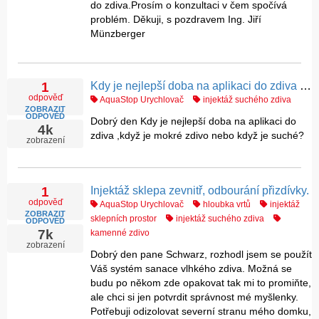
do zdiva.Prosím o konzultaci v čem spočívá
problém. Děkuji, s pozdravem Ing. Jiří
Münzberger
Kdy je nejlepší doba na aplikaci do zdiva ,když je mokré zdivo nebo když je suché?
1
odpověď
AquaStop Urychlovač
injektáž suchého zdiva
ZOBRAZIT
ODPOVĚĎ
Dobrý den Kdy je nejlepší doba na aplikaci do
4k
zdiva ,když je mokré zdivo nebo když je suché?
zobrazení
Injektáž sklepa zevnitř, odbourání přizdívky.
1
odpověď
AquaStop Urychlovač
hloubka vrtů
injektáž
ZOBRAZIT
sklepních prostor
injektáž suchého zdiva
ODPOVĚĎ
7k
kamenné zdivo
zobrazení
Dobrý den pane Schwarz, rozhodl jsem se použít
Váš systém sanace vlhkého zdiva. Možná se
budu po někom zde opakovat tak mi to promiňte,
ale chci si jen potvrdit správnost mé myšlenky.
Potřebuji odizolovat severní stranu mého domku,