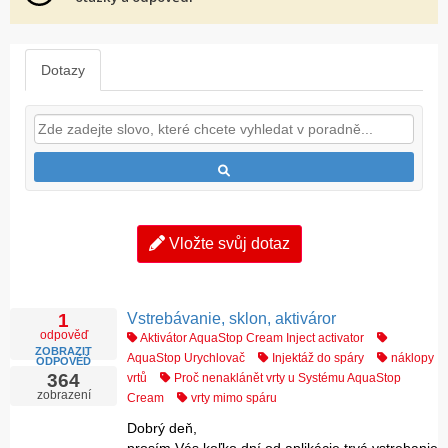
Dotazy
Vložte svůj dotaz
Vstrebávanie, sklon, aktiváror
1
odpověď
Aktivátor AquaStop Cream Inject activator
ZOBRAZIT
AquaStop Urychlovač
Injektáž do spáry
náklopy
ODPOVĚĎ
364
vrtů
Proč nenaklánět vrty u Systému AquaStop
zobrazení
Cream
vrty mimo spáru
Dobrý deň,