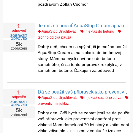
pozdravom Zoltan Csomor
Je možno použiť AquaStop Cream aj na izoláciu do betónovej steny ?
1
odpověď
AquaStop Urychlovač
injektáž do betonu
ZOBRAZIT
technologická pauza
ODPOVĚĎ
5k
Dobrý deň, chcem sa spýtať, či je možno použiť
zobrazení
AquaStop Cream aj na izoláciu do betónovej
steny. Mám na mysli navŕtanie do betónu
samotného, či sa tento prípravok rozptýli aj v
samotnom betóne. Ďakujem za odpoveď
Dá se použít vaš přípravek jako preventivní opatření proti vlhkosti ?
1
odpověď
AquaStop Urychlovač
injektáž suchého zdiva
ZOBRAZIT
preventivní injektáž
ODPOVĚĎ
5k
Dobry den. Ctěl bych se zeptat jestli se da použít
zobrazení
vaš přípravek jako preventivní opatření proti
vlhkosti.Mam domek asi 70 let starý a zatim není
vlhke zdivo,ale zjistil jsem z venku že izolace