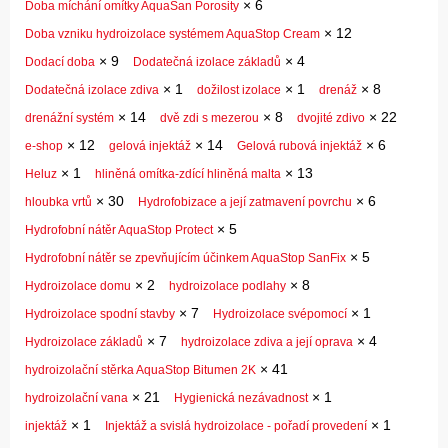
×
6
Doba míchání omítky AquaSan Porosity
×
12
Doba vzniku hydroizolace systémem AquaStop Cream
×
9
×
4
Dodací doba
Dodatečná izolace základů
×
1
×
1
×
8
Dodatečná izolace zdiva
dožilost izolace
drenáž
×
14
×
8
×
22
drenážní systém
dvě zdi s mezerou
dvojité zdivo
×
12
×
14
×
6
e-shop
gelová injektáž
Gelová rubová injektáž
×
1
×
13
Heluz
hliněná omítka-zdící hliněná malta
×
30
×
6
hloubka vrtů
Hydrofobizace a její zatmavení povrchu
×
5
Hydrofobní nátěr AquaStop Protect
×
5
Hydrofobní nátěr se zpevňujícím účinkem AquaStop SanFix
×
2
×
8
Hydroizolace domu
hydroizolace podlahy
×
7
×
1
Hydroizolace spodní stavby
Hydroizolace svépomocí
×
7
×
4
Hydroizolace základů
hydroizolace zdiva a její oprava
×
41
hydroizolační stěrka AquaStop Bitumen 2K
×
21
×
1
hydroizolační vana
Hygienická nezávadnost
×
1
×
1
injektáž
Injektáž a svislá hydroizolace - pořadí provedení