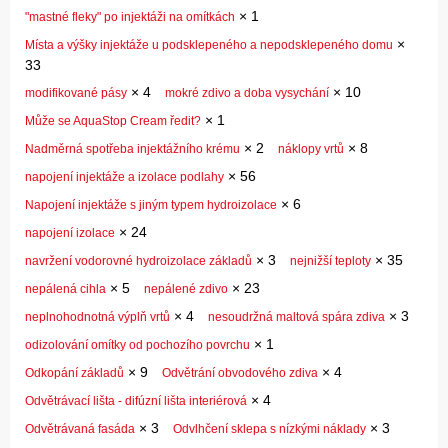
×
1
"mastné fleky" po injektáži na omítkách
×
Místa a výšky injektáže u podsklepeného a nepodsklepeného domu
33
×
4
×
10
modifikované pásy
mokré zdivo a doba vysychání
×
1
Může se AquaStop Cream ředit?
×
2
×
8
Nadměrná spotřeba injektážního krému
náklopy vrtů
×
56
napojení injektáže a izolace podlahy
×
6
Napojení injektáže s jiným typem hydroizolace
×
24
napojení izolace
×
3
×
35
navržení vodorovné hydroizolace základů
nejnižší teploty
×
5
×
23
nepálená cihla
nepálené zdivo
×
4
×
3
neplnohodnotná výplň vrtů
nesoudržná maltová spára zdiva
×
1
odizolování omítky od pochozího povrchu
×
9
×
4
Odkopání základů
Odvětrání obvodového zdiva
×
4
Odvětrávací lišta - difúzní lišta interiérová
×
3
×
3
Odvětrávaná fasáda
Odvlhčení sklepa s nízkými náklady