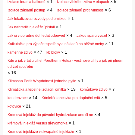
×
1
×
5
izolace teras a balkonů
izolace vlhkého zdiva v etapách
×
4
×
6
Izolace základů postup
Izolace základů proti vlhkosti
×
1
Jak lokalizovat rozvody pod omítkou
×
1
Jak nahradit injektážní pistoli
×
4
×
3
Jak si v poradně dohledat odpověď
Jakou spáru využít
×
11
Kalkulačka pro výpočet spotřeby a nákladů na běžné metry
×
47
×
1
kamenné zdivo
kb bloky
Kde a jak vrtat u cihel Porotherm Heluz - voštinové cihly a jak při plnění
udržet spotřebu
×
16
×
1
Klimasan Perlit W vydatnost jednoho pytle
×
19
×
7
Klimatická a tepelně izolační omítka
komůrkové zdivo
×
14
×
5
kondenzace
Kónická koncovka pro doplnění vrtů
×
21
kotovice
×
4
Krémová injektáž do původní hydroizolace ano či ne
×
1
krémová injektáž versus dřevomorka
×
1
Krémové injektáže vs kvapalné injektáže