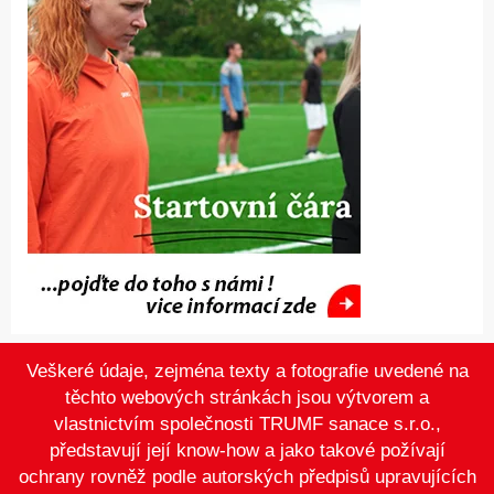
Veškeré údaje, zejména texty a fotografie uvedené na
těchto webových stránkách jsou výtvorem a
vlastnictvím společnosti TRUMF sanace s.r.o.,
představují její know-how a jako takové požívají
ochrany rovněž podle autorských předpisů upravujících