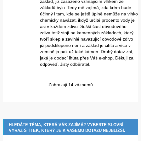
základ, již zasaženo vzlínajícím vlhkem ze
základů bylo. Tedy mě zajímá, zda krém bude
účinný i tam, kde se ještě úplně nemůže na vlhko
chemicky navázat, ikdyž určité procento vody je
asi v každém zdivu. Sušší část obvodového
zdiva totiž stojí na kamenných základech, který
tvoří sklep a zavlhlé navazující obvodové zdivo
již podsklepeno není a základ je cihla a více v
zemině ja pak už také kámen. Druhý dotaz zní,
jaká je dodací lhůta přes Váš e-shop. Děkuji za
odpověď. Jistý odběratel.
Zobrazuji 14 záznamů
HLEDÁTE TÉMA, KTERÁ VÁS ZAJÍMÁ? VYBERTE SLOVNÍ
VÝRAZ-ŠTÍTEK, KTERÝ JE K VAŠEMU DOTAZU NEJBLIŽŠÍ.