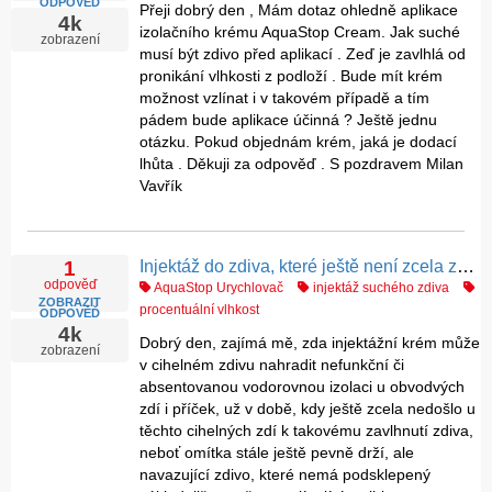
ODPOVĚĎ
Přeji dobrý den , Mám dotaz ohledně aplikace
4k
izolačního krému AquaStop Cream. Jak suché
zobrazení
musí být zdivo před aplikací . Zeď je zavlhlá od
pronikání vlhkosti z podloží . Bude mít krém
možnost vzlínat i v takovém případě a tím
pádem bude aplikace účinná ? Ještě jednu
otázku. Pokud objednám krém, jaká je dodací
lhůta . Děkuji za odpověď . S pozdravem Milan
Vavřík
Injektáž do zdiva, které ještě není zcela zavlhlé
1
odpověď
AquaStop Urychlovač
injektáž suchého zdiva
ZOBRAZIT
procentuální vlhkost
ODPOVĚĎ
4k
Dobrý den, zajímá mě, zda injektážní krém může
zobrazení
v cihelném zdivu nahradit nefunkční či
absentovanou vodorovnou izolaci u obvodvých
zdí i příček, už v době, kdy ještě zcela nedošlo u
těchto cihelných zdí k takovému zavlhnutí zdiva,
neboť omítka stále ještě pevně drží, ale
navazující zdivo, které nemá podsklepený