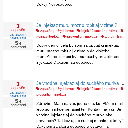
Děkuji Novosadová.
Je injektaz muru mozno robit aj v zime ?
1
odpověď
AquaStop Urychlovač
injektáž suchého zdiva
ZOBRAZIT
nejnižší teploty
preventivní injektáž
teplotní limit
ODPOVĚĎ
5k
Dobry den chcela by som sa opytat ci injektaz
zobrazení
muru mozno robit aj v zime a do vlhkeho
muru.Alebo ci musi byt mur suchy pri aplikacii
injektaze.Dakujem za odpoved.
Je vhodna injektaz aj do suchého muriva ako prevencia?
1
odpověď
AquaStop Urychlovač
injektáž suchého zdiva
ZOBRAZIT
preventivní injektáž
ODPOVĚĎ
5k
Zdravím! Mam na vas jednu otázku. Píšem mail
zobrazení
lebo som nikde nenasiel tel. Kontakt na vas. Je
vhodna injektaz aj do suchého muriva ako
prevencia? Taktiez aj do suchej nepálenej tehly?
Dakujem za skoru odpoved a ostavam s