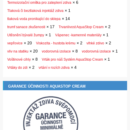
×
6
Termoizolační omítka pro zateplení zdiva
×
1
Tlaková či beztlaková injektáž zdiva
×
14
tlaková voda pronikající do sklepa
×
17
×
2
trumf sanace zkušenosti
Trvanlivost AquaStop Cream
×
1
×
1
Utěsnění bývalé žumpy
Vápenec -kamenné materiály
×
20
×
2
×
2
vepřovice
Viskozita - hustota krému
vlhké zdivo
×
20
×
8
×
1
vliv na statiku
vodorovná izolace
vodorovná izolace
×
8
×
1
Voštinové cihly
Vrták pro náš Systém AquaStop Cream
×
2
×
4
Vrtáky do zdi
vrtání v rozích zdiva
GARANCE ÚČINNOSTI AQUASTOP CREAM