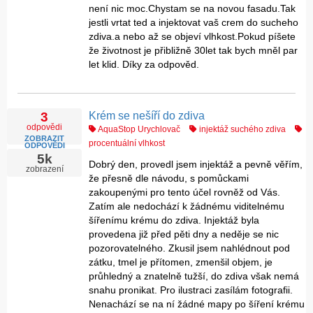
není nic moc.Chystam se na novou fasadu.Tak
jestli vrtat ted a injektovat vaš crem do sucheho
zdiva.a nebo až se objeví vlhkost.Pokud píšete
že životnost je přibližně 30let tak bych mněl par
let klid. Díky za odpověd.
Krém se nešíří do zdiva
3
odpovědi
AquaStop Urychlovač
injektáž suchého zdiva
ZOBRAZIT
procentuální vlhkost
ODPOVĚDI
5k
Dobrý den, provedl jsem injektáž a pevně věřím,
zobrazení
že přesně dle návodu, s pomůckami
zakoupenými pro tento účel rovněž od Vás.
Zatím ale nedochází k žádnému viditelnému
šířenímu krému do zdiva. Injektáž byla
provedena již před pěti dny a neděje se nic
pozorovatelného. Zkusil jsem nahlédnout pod
zátku, tmel je přítomen, zmenšil objem, je
průhledný a znatelně tužší, do zdiva však nemá
snahu pronikat. Pro ilustraci zasílám fotografii.
Nenachází se na ní žádné mapy po šíření krému