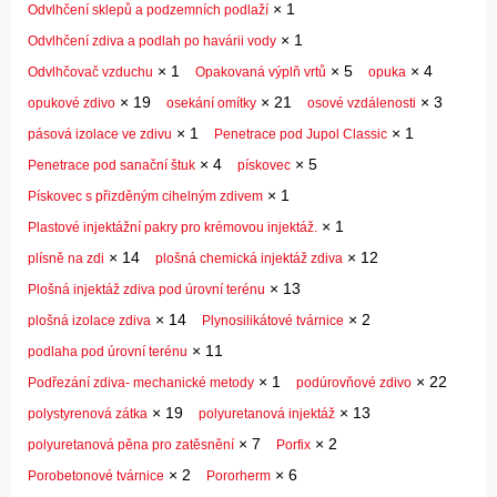
×
1
Odvlhčení sklepů a podzemních podlaží
×
1
Odvlhčení zdiva a podlah po havárii vody
×
1
×
5
×
4
Odvlhčovač vzduchu
Opakovaná výplň vrtů
opuka
×
19
×
21
×
3
opukové zdivo
osekání omítky
osové vzdálenosti
×
1
×
1
pásová izolace ve zdivu
Penetrace pod Jupol Classic
×
4
×
5
Penetrace pod sanační štuk
pískovec
×
1
Pískovec s přizděným cihelným zdivem
×
1
Plastové injektážní pakry pro krémovou injektáž.
×
14
×
12
plísně na zdi
plošná chemická injektáž zdiva
×
13
Plošná injektáž zdiva pod úrovní terénu
×
14
×
2
plošná izolace zdiva
Plynosilikátové tvárnice
×
11
podlaha pod úrovní terénu
×
1
×
22
Podřezání zdiva- mechanické metody
podúrovňové zdivo
×
19
×
13
polystyrenová zátka
polyuretanová injektáž
×
7
×
2
polyuretanová pěna pro zatěsnění
Porfix
×
2
×
6
Porobetonové tvárnice
Pororherm