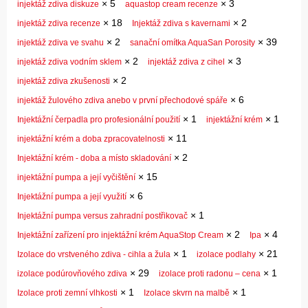
×
5
×
3
injektáž zdiva diskuze
aquastop cream recenze
×
18
×
2
injektáž zdiva recenze
Injektáž zdiva s kavernami
×
2
×
39
injektáž zdiva ve svahu
sanační omítka AquaSan Porosity
×
2
×
3
injektáž zdiva vodním sklem
injektáž zdiva z cihel
×
2
injektáž zdiva zkušenosti
×
6
injektáž žulového zdiva anebo v první přechodové spáře
×
1
×
1
Injektážní čerpadla pro profesionální použití
injektážní krém
×
11
injektážní krém a doba zpracovatelnosti
×
2
Injektážní krém - doba a místo skladování
×
15
injektážní pumpa a její vyčištění
×
6
Injektážní pumpa a její využití
×
1
Injektážní pumpa versus zahradní postřikovač
×
2
×
4
Injektážní zařízení pro injektážní krém AquaStop Cream
Ipa
×
1
×
21
Izolace do vrstveného zdiva - cihla a žula
izolace podlahy
×
29
×
1
izolace podúrovňového zdiva
izolace proti radonu – cena
×
1
×
1
Izolace proti zemní vlhkosti
Izolace skvrn na malbě