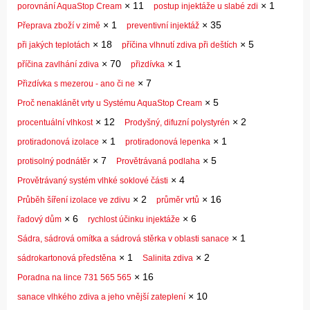
×
11
×
1
porovnání AquaStop Cream
postup injektáže u slabé zdi
×
1
×
35
Přeprava zboží v zimě
preventivní injektáž
×
18
×
5
při jakých teplotách
příčina vlhnutí zdiva při deštích
×
70
×
1
příčina zavlhání zdiva
přizdívka
×
7
Přizdívka s mezerou - ano či ne
×
5
Proč nenaklánět vrty u Systému AquaStop Cream
×
12
×
2
procentuální vlhkost
Prodyšný, difuzní polystyrén
×
1
×
1
protiradonová izolace
protiradonová lepenka
×
7
×
5
protisolný podnátěr
Provětrávaná podlaha
×
4
Provětrávaný systém vlhké soklové části
×
2
×
16
Průběh šíření izolace ve zdivu
průměr vrtů
×
6
×
6
řadový dům
rychlost účinku injektáže
×
1
Sádra, sádrová omítka a sádrová stěrka v oblasti sanace
×
1
×
2
sádrokartonová předstěna
Salinita zdiva
×
16
Poradna na lince 731 565 565
×
10
sanace vlhkého zdiva a jeho vnější zateplení