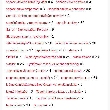
×
4
×
4
sanace vlhkého zdiva injektáží
sanace vlhkého zdiva
×
3
×
8
sanace zdiva svépomocí
sanační omítka a penetrace
×
2
Sanační omítka pod neprodyšnými povrchy
×
2
×
32
sanační omítka z rubové strany
sanační omítky
×
9
Sanační štuk AquaSan Porosity
×
1
Sjednocení staré a nové omítky
×
10
×
20
skladování AquaStop Cream
škvárobetonové tvárnice
×
37
×
58
×
1
smíšené zdivo
spotřeba krému
staika
×
7
×
28
×
23
Statika
Svislá hydroizolace základů
svislá izolace
×
25
×
2
svislice
Systémové řešení vs. obchodní značky
×
4
×
20
Technický a všeobecný dotaz
technologická pauza
×
24
×
69
technologická pauza po injektáži
technologický postup
×
6
krémová injektáž AquaStop Cream vs. tekutá injektáž
×
3
×
3
tekuté injektáže
Tepelná izolace fasády a injektáž
×
15
×
42
Tepelné mosty
teplota pro aplikace injektáže
×
39
×
1
teplotní limit
Termoblok