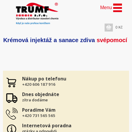
Menu
0
Kč
Krémová injektáž a sanace zdiva
svépomocí
Nákup po telefonu
+420 606 187 916
Dnes objednáte
zítra dodáme
Poradíme Vám
+420 731 565 565
Internetová poradna
otázky a odpovědi