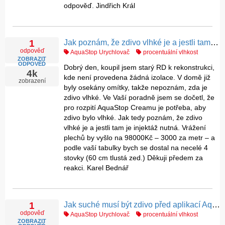
odpověď. Jindřich Král
Jak poznám, že zdivo vlhké je a jestli tam je injektáž nutná ?
1
odpověď
AquaStop Urychlovač
procentuální vlhkost
ZOBRAZIT
ODPOVĚĎ
Dobrý den, koupil jsem starý RD k rekonstrukci,
4k
kde není provedena žádná izolace. V domě již
zobrazení
byly osekány omítky, takže nepoznám, zda je
zdivo vlhké. Ve Vaší poradně jsem se dočetl, že
pro rozpití AquaStop Creamu je potřeba, aby
zdivo bylo vlhké. Jak tedy poznám, že zdivo
vlhké je a jestli tam je injektáž nutná. Vrážení
plechů by vyšlo na 98000Kč – 3000 za metr – a
podle vaší tabulky bych se dostal na necelé 4
stovky (60 cm tlustá zed.) Děkuji předem za
reakci. Karel Bednář
Jak suché musí být zdivo před aplikací AquaStop Cream
1
odpověď
AquaStop Urychlovač
procentuální vlhkost
ZOBRAZIT