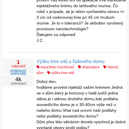
prosím Vás koľko dní od aplikácie trvá vstrebanie
injektážneho krému do tehlového muriva. Čo
robiť v prípade, ak je sklon vyvŕtaného otvoru +/-
3 cm od vodorovnej línie pri 45 cm hrubom
murive. Je to v tolerancii? Je aktivátor vyrobený
procesom nanotechnológie?
Ďakujem za odpoveď
J.C.
Výšku linie vrtů u řadového domu
1
odpověď
AquaStop Urychlovač
dispergace
řadový
ZOBRAZIT
dům
výška linie vrtů
ODPOVĚĎ
4k
Dobrý den,
zobrazení
hodláme provést injektáž vaším krémem.Jedná
se o dům,který je koncový v řadě,tudíž jedna
stěna je i stěnou druhého domu,kde podlaha
sousedícího domu je o 30-40cm výše než u
našeho domu.Vrtat nad urovní naší podlahy
nebo podlahy sousedícího domu?
Dům přes léto větráním docela vyschnul,je dobré
vyvrtané otvory prolít vodou?