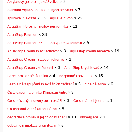
×
2
Akrylátový gel pro injektáž zdiva
×
7
Aktivátor AquaStop Cream Inject activator
×
13
×
25
aplikace injektáže
AquaSalt Stop
×
11
AquaSan Porosity - nejlevnější omítka
×
23
AquaStop Bitumen
×
9
AquaStop Bitumen 2K a doba zpracovatelnosti
×
3
×
19
AquaStop Cream Inject activator
aquastop cream recenze
×
2
AquaStop Cream - stavební chemie
×
3
×
14
AquaStop Cream zkušenosti
AquaStop Urychlovač
×
4
×
15
Barva pro sanační omítku
bezplatné konzultace
×
5
×
6
Bezplatné zapůjčení injektážních zařízení
cihelné zdivo
×
3
Čistě vápenná omítka Klimasan Antik
×
3
×
1
Co s prázdnými otvory po injektáži
Co si mám objednat
×
8
Co usnadní vrtání kamenné zdi
×
10
×
9
degradace omítek a jejich odstranění
dispergace
×
5
doba mezi injektáží a omítkami