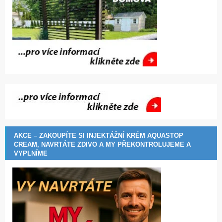
AKCE – ZAKOUPÍTE SI INJEKTÁŽNÍ KRÉM AQUASTOP
CREAM, NAVRTÁTE ZDIVO A MY PŘEKONTROLUJEME A
VYPLNÍME