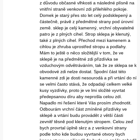
z důvodu občasné vlhkosti a následné plísně na
vnitřní straně venkovní zdi přilehlého pokoje.
Domek je starý přes sto let celý podsklepený a
částečně, právě z předmětné strany pod úrovní
země. sklep je celý kamenný, vrchní obyvatelné
patro je z plných cihel. Strop sklepa je klenutý,
také z plných cihel. Přechod mezi kamenem a
cihlou je zhruba uprostřed stropu a podlahy.
Mám to ještě o něco složitější v tom, že ve
sklepě je na předmětné zdi přizdívka se
vzduchovým odvětráváním, tak že ze sklepa se k
obvodové zdi nelze dostat. Spodní část této
kamenné zdi je dosti nesourodá a při vrtání do ní
se velmi často stává, že odpadají celkem velké
kusy vyzdívky, proto je ve lmi složité vyvrtat
předepsanou díru aby neprošla celou zdí.
Napadlo mi řešení které Vás prosím zhodnotit.
Odbourám vrchní část zmíněné přizdívky ve
sklepě a vrtání budu provádět z větší části
zevnitř těsně pod klenutým stropem. Celou zeď
bych provrtal úplně skrz a z venkovní strany
podle toho kde budou vyvrtané otvory bych