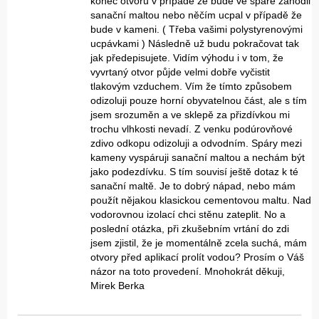
konec otvoru v případě že bude ve spáře zahodil
sanační maltou nebo něčím ucpal v případě že
bude v kameni. ( Třeba vašimi polystyrenovými
ucpávkami ) Následně už budu pokračovat tak
jak předepisujete. Vidím výhodu i v tom, že
vyvrtaný otvor půjde velmi dobře vyčistit
tlakovým vzduchem. Vím že tímto způsobem
odizoluji pouze horní obyvatelnou část, ale s tím
jsem srozuměn a ve sklepě za přizdívkou mi
trochu vlhkosti nevadí. Z venku podúrovňové
zdivo odkopu odizoluji a odvodním. Spáry mezi
kameny vyspáruji sanační maltou a nechám být
jako podezdívku. S tím souvisí ještě dotaz k té
sanační maltě. Je to dobrý nápad, nebo mám
použít nějakou klasickou cementovou maltu. Nad
vodorovnou izolací chci stěnu zateplit. No a
poslední otázka, při zkušebním vrtání do zdi
jsem zjistil, že je momentálně zcela suchá, mám
otvory před aplikací prolít vodou? Prosím o Váš
názor na toto provedení. Mnohokrát děkuji,
Mirek Berka