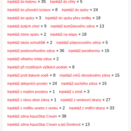
×
35
×
5
injektáž do betonu
Injektáž do cihly
×
8
×
24
Injektáž do původní izolace
Injektáž do spáry
×
3
×
18
Injektáž do spáry
Injektáž do spáry přes omítky
×
9
×
13
injektáž dutých cihel
injektáž komůrkového zdiva
×
2
×
18
Injektáž mimo spáru
injektáž na etapy
×
2
×
5
Injektáž okolo schodiště
injektáž pískovcového zdiva
×
36
×
15
injektáž podúrovňového zdiva
injektáž porothermu
×
2
injektáž vlhkého místa zdiva
×
8
Injektáž při rozdílných výškách podlah
×
8
×
15
injektáž proti tlakové vodě
injektáž rohů obvodového zdiva
×
24
×
15
injektáž sklepních prostor
injektáž suchého zdiva
×
1
×
3
Injektáž v malém prostoru
Injektáž v zimě
×
1
×
27
Injektáž z obou stran zdiva
injektáž z venkovní strany
×
2
×
33
injektáž z vnitřku anebo z venku
injektáž z vnitřní strany
×
38
Injektáž zdiva AquaStop Cream
×
13
injektáž zdiva AquaStop Cream a její životnost