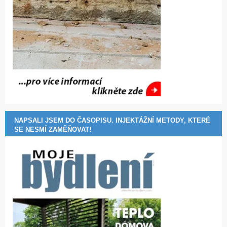
NAPSALI JSEM DO ČASOPISU. INJEKTÁŽNÍ METODY, KTERÉ
SE NESMÍ ZAMĚŇOVAT!