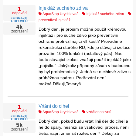
Injektáž suchého zdiva
1
odpověď
AquaStop Urychlovač
injektáž suchého zdiva
ZOBRAZIT
preventivní injektáž
ODPOVĚĎ
4k
Dobrý den, je prosím možné použít krémovou
zobrazení
injektáž i pro suché zdivo jako preventivní
ochranu proti vzlínající vlhkosti? Provádíme
rekonstrukci starého RD, kde je stávající izolace
prozatím 100% funkční (asfaltový pás). Nad
touto stávající izolací zvažuji použít injektáž jako
„pojistku“. Jakýkoliv případný zásah v budoucnu
by byl problematický. Jedná se o cihlové zdivo s
průběžnou spárou. Podřezání není
možné.Děkuji,Tovaryš.
Vrtání do cihel
1
odpověď
AquaStop Urychlovač
vzdálenost vrtů
ZOBRAZIT
ODPOVĚĎ
Dobrý den, pokud budu vrtat linii děr do cihel a
5k
ne do spáry, nesníží se vsakovací proces, není
zobrazení
třeba např. zmenšit rozteč děr ? Děkuji za