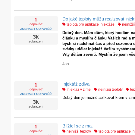
Do jaké teploty můžu realizovat inje
1
odpověď
teplota pro aplikace injektáže
nejnižší
ZOBRAZIT ODPOVĚĎ
Dobrý den. Mám dům, který hodlám na j
3k
článku a myslím článku Vašich rad a mu
zobrazení
bych si nadehnat čas a před sezonou d
svátky udělat injektáž Vaším systémem?
Vrty dělám zevnitř. Myslím že jsem vš
Jan
Injektáž zdiva
1
odpověď
Injektáž v zimě
nejnižší teploty
tep
ZOBRAZIT ODPOVĚĎ
Dobrý den je možné aplikovat krém v zim
3k
zobrazení
Blížící se zima.
1
odpověď
nejnižší teploty
teplota pro aplikace i