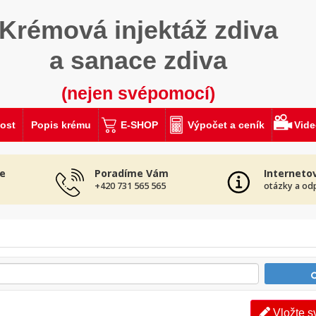
Krémová injektáž zdiva
a sanace zdiva
(nejen svépomocí)
ost
Popis krému
E-SHOP
Výpočet a ceník
Vid
e
Poradíme Vám
Interneto
+420 731 565 565
otázky a od
Vložte s