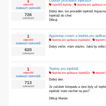
Období provádění injektáže
1
odpověď
nejnižší teploty
teplota pro aplikace i
ZOBRAZIT ODPOVĚĎ
Dobrý den, lze provádět injektáž Aquacre
726
Injektáž do cihel.
zobrazení
Děkuji
Aguastop cream a teplota pro aplikac
1
odpověď
teplota pro aplikace injektáže
teplotní 
ZOBRAZIT ODPOVĚĎ
Dobrý večer, mám otázku. Jaká by měla b
620
zobrazení
Teploty pro injektáž
1
odpověď
teplota pro aplikace injektáže
teplotní 
ZOBRAZIT ODPOVĚĎ
Dobrý den.
713
zobrazení
Je začátek listopadu a ráno byly už tep
injektáž mám nechat na jaro?
Děkuji Marián