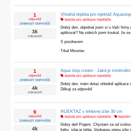
Vhodná teplota pro injektáž Aquasto
1
odpověď
teplota pro aplikace injektáže
ZOBRAZIT ODPOVĚĎ
Dobrý den, objednal jsem si u Vaší firmy 
3k
aplikovat? Na videích jsem koukal, že se
zobrazení
S pozdravem
Trkal Miroslav
Aqua stop cream - Jaká je minimální t
1
odpověď
teplota pro aplikace injektáže
ZOBRAZIT ODPOVĚĎ
Dobrý den, mám dotaz ohledně aplikace in
4k
Děkuji za odpověď
zobrazení
INJEKTAZ v tehlovej izbe 30 cm
9
odpovědí
teplota pro aplikace injektáže
teplotní 
ZOBRAZIT ODPOVĚDI
Dobry deň Prajem. Chystam sa od izolovat
4k
fotky. izba je tehla. Vonkajsiu stenu iz