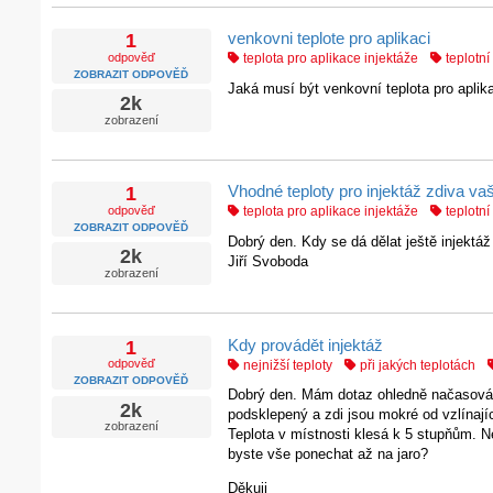
venkovni teplote pro aplikaci
1
odpověď
teplota pro aplikace injektáže
teplotní 
ZOBRAZIT ODPOVĚĎ
Jaká musí být venkovní teplota pro aplika
2k
zobrazení
Vhodné teploty pro injektáž zdiva 
1
odpověď
teplota pro aplikace injektáže
teplotní 
ZOBRAZIT ODPOVĚĎ
Dobrý den. Kdy se dá dělat ještě injektá
2k
Jiří Svoboda
zobrazení
Kdy provádět injektáž
1
odpověď
nejnižší teploty
při jakých teplotách
ZOBRAZIT ODPOVĚĎ
Dobrý den. Mám dotaz ohledně načasování
2k
podsklepený a zdi jsou mokré od vzlínají
zobrazení
Teplota v místnosti klesá k 5 stupňům. N
byste vše ponechat až na jaro?
Děkuji