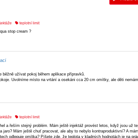
njektáže
teplotní limit
 Aqua stop cream ?
ací
 běžně užívat pokoj během aplikace přípravků.
 pokoje. Uvolníme místo na vrtání a osekáni cca 20 cm omítky, ale děti nem
njektáže
teplotní limit
el a řeším stejný problém. Mám ještě injektáž provést letos, když jsou už te
 jaro? Mám ještě chuť pracovat, ale aby to nebylo kontraproduktivní? A mám
tech odlepuje omítka? Píšete zde, že teplota v kladných hodnotách je na prác