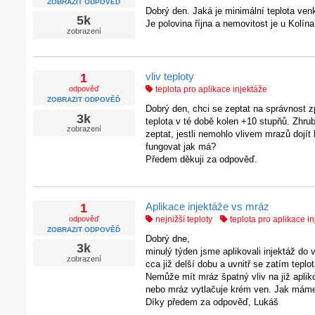
ZOBRAZIT ODPOVĚĎ
Dobrý den. Jaká je minimální teplota ve
5k
Je polovina října a nemovitost je u Kolín
zobrazení
vliv teploty
1
odpověď
teplota pro aplikace injektáže
ZOBRAZIT ODPOVĚĎ
Dobrý den, chci se zeptat na správnost z
3k
teplota v té době kolen +10 stupňů. Zhrub
zobrazení
zeptat, jestli nemohlo vlivem mrazů dojí
fungovat jak má?
Předem děkuji za odpověď.
Aplikace injektáže vs mráz
1
odpověď
nejnižší teploty
teplota pro aplikace i
ZOBRAZIT ODPOVĚĎ
Dobrý dne,
3k
minulý týden jsme aplikovali injektáž do
zobrazení
cca již delší dobu a uvnitř se zatím teplo
Nemůže mít mráz špatný vliv na již aplik
nebo mráz vytlačuje krém ven. Jak máme
Díky předem za odpověď, Lukáš