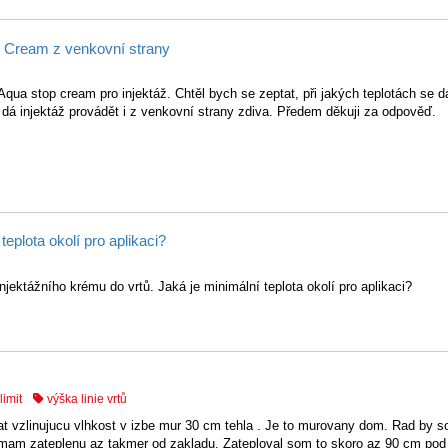
p Cream z venkovní strany
Aqua stop cream pro injektáž. Chtěl bych se zeptat, při jakých teplotách se 
 dá injektáž provádět i z venkovní strany zdiva. Předem děkuji za odpověď.
eplota okolí pro aplikaci?
jektážního krému do vrtů. Jaká je minimální teplota okolí pro aplikaci?
limit
výška linie vrtů
 vzlinujucu vlhkost v izbe mur 30 cm tehla . Je to murovany dom. Rad by som
by mam zateplenu az takmer od zakladu. Zateploval som to skoro az 90 cm pod