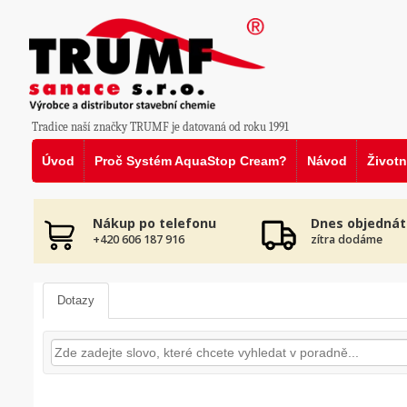
Tradice naší značky TRUMF je datovaná od roku 1991
Úvod
Proč Systém AquaStop Cream?
Návod
Životn
Nákup po telefonu
Dnes objednát
+420 606 187 916
zítra dodáme
Dotazy