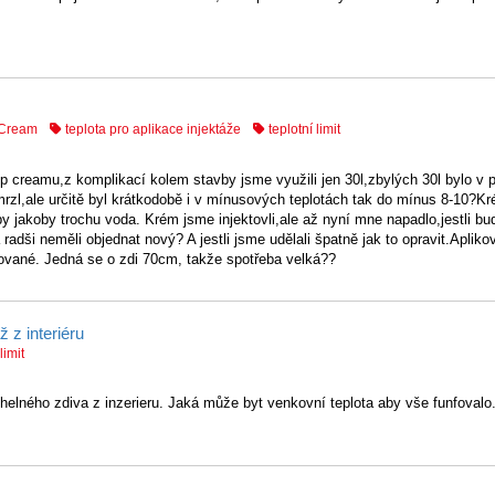
 Cream
teplota pro aplikace injektáže
teplotní limit
p creamu,z komplikací kolem stavby jsme využili jen 30l,zbylých 30l bylo v
mrzl,ale určitě byl krátkodobě i v mínusových teplotách tak do mínus 8-10?Kr
by jakoby trochu voda. Krém jsme injektovli,ale až nyní mne napadlo,jestli bu
 radši neměli objednat nový? A jestli jsme udělali špatně jak to opravit.Apliko
kované. Jedná se o zdi 70cm, takže spotřeba velká??
 z interiéru
limit
elného zdiva z inzerieru. Jaká může byt venkovní teplota aby vše funfovalo