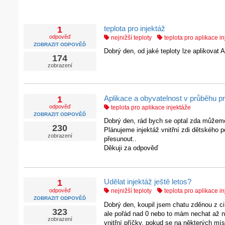
teplota pro injektáž
1
odpověď
nejnižší teploty
teplota pro aplikace i
ZOBRAZIT ODPOVĚĎ
Dobrý den, od jaké teploty lze aplikovat
174
zobrazení
Aplikace a obyvatelnost v průběhu pr
1
odpověď
teplota pro aplikace injektáže
ZOBRAZIT ODPOVĚĎ
Dobrý den, rád bych se optal zda můžeme
230
Plánujeme injektáž vnitřní zdi dětského
zobrazení
přesunout..
Děkuji za odpověď
Udělat injektáž ještě letos?
1
odpověď
nejnižší teploty
teplota pro aplikace i
ZOBRAZIT ODPOVĚĎ
Dobrý den, koupil jsem chatu zděnou z cih
323
ale pořád nad 0 nebo to mám nechat až na
zobrazení
vnitřní příčky, pokud se na některých mís