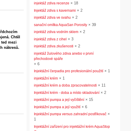
×
18
injektáž zdiva recenze
×
2
Injektáž zdiva s kavernami
×
2
injektáž zdiva ve svahu
×
39
sanační omítka AquaSan Porosity
 přdchozím
×
2
injektáž zdiva vodním sklem
jená. Chtěl
×
3
injektáž zdiva z cihel
 ted mezi
×
2
injektáž zdiva zkušenosti
ch nákresů.
injektáž žulového zdiva anebo v první
přechodové spáře
×
6
×
1
Injektážní čerpadla pro profesionální použití
×
1
injektážní krém
×
11
injektážní krém a doba zpracovatelnosti
×
2
Injektážní krém - doba a místo skladování
×
15
injektážní pumpa a její vyčištění
×
6
Injektážní pumpa a její využití
×
Injektážní pumpa versus zahradní postřikovač
1
Injektážní zařízení pro injektážní krém AquaStop