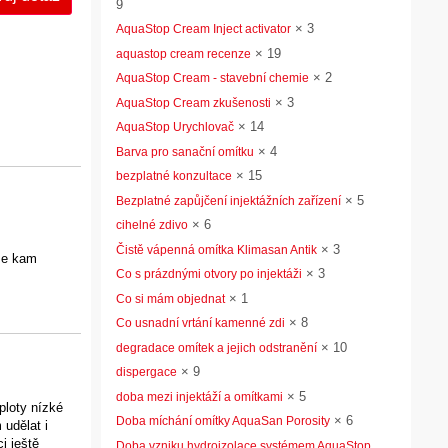
9
×
3
AquaStop Cream Inject activator
×
19
aquastop cream recenze
×
2
AquaStop Cream - stavební chemie
×
3
AquaStop Cream zkušenosti
×
14
AquaStop Urychlovač
×
4
Barva pro sanační omítku
×
15
bezplatné konzultace
×
5
Bezplatné zapůjčení injektážních zařízení
×
6
cihelné zdivo
×
3
Čistě vápenná omítka Klimasan Antik
áme kam
×
3
Co s prázdnými otvory po injektáži
×
1
Co si mám objednat
×
8
Co usnadní vrtání kamenné zdi
×
10
degradace omítek a jejich odstranění
×
9
dispergace
×
5
doba mezi injektáží a omítkami
ploty nízké
×
6
Doba míchání omítky AquaSan Porosity
 udělat i
i ještě
Doba vzniku hydroizolace systémem AquaStop