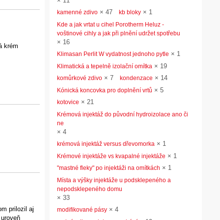
×
11
×
47
×
1
kamenné zdivo
kb bloky
Kde a jak vrtat u cihel Porotherm Heluz -
voštinové cihly a jak při plnění udržet spotřebu
×
16
dá krém
×
1
Klimasan Perlit W vydatnost jednoho pytle
×
19
Klimatická a tepelně izolační omítka
×
7
×
14
komůrkové zdivo
kondenzace
×
5
Kónická koncovka pro doplnění vrtů
×
21
kotovice
Krémová injektáž do původní hydroizolace ano či
ne
×
4
×
1
krémová injektáž versus dřevomorka
×
1
Krémové injektáže vs kvapalné injektáže
×
1
"mastné fleky" po injektáži na omítkách
Místa a výšky injektáže u podsklepeného a
nepodsklepeného domu
×
33
 prilozil aj
×
4
modifikované pásy
 uroveň