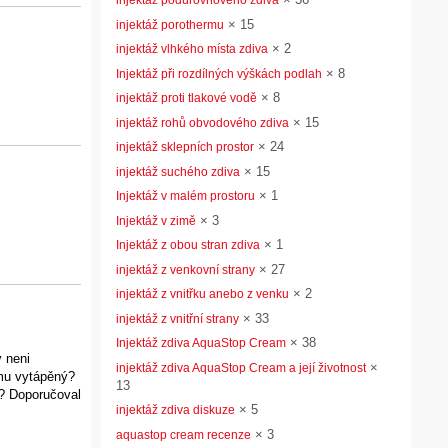
injektáž podúrovňového zdiva
×
15
injektáž porothermu
×
2
injektáž vlhkého místa zdiva
×
8
Injektáž při rozdílných výškách podlah
×
8
injektáž proti tlakové vodě
×
15
injektáž rohů obvodového zdiva
×
24
injektáž sklepních prostor
×
15
injektáž suchého zdiva
×
1
Injektáž v malém prostoru
×
3
Injektáž v zimě
×
1
Injektáž z obou stran zdiva
×
27
injektáž z venkovní strany
×
2
injektáž z vnitřku anebo z venku
×
33
injektáž z vnitřní strany
×
38
Injektáž zdiva AquaStop Cream
 neni
×
injektáž zdiva AquaStop Cream a její životnost
imu vytápěný?
13
i? Doporučoval
×
5
injektáž zdiva diskuze
×
3
aquastop cream recenze