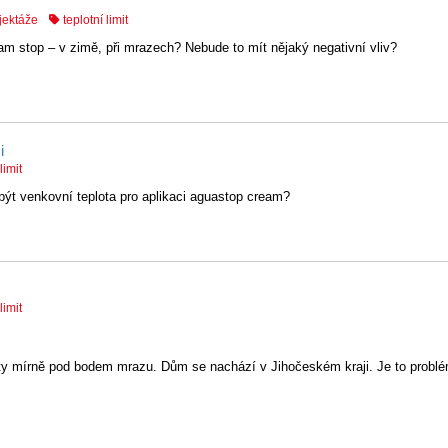
njektáže
teplotní limit
am stop – v zimě, při mrazech? Nebude to mít nějaký negativní vliv?
i
limit
ýt venkovní teplota pro aplikaci aguastop cream?
limit
loty mírně pod bodem mrazu. Dům se nachází v Jihočeském kraji. Je to probl