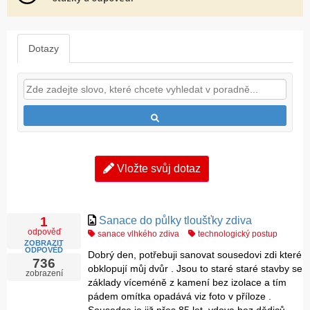
Dotazy
Vložte svůj dotaz
Sanace do půlky tloušťky zdiva
1
odpověď
sanace vlhkého zdiva
technologický postup
ZOBRAZIT
ODPOVĚĎ
Dobrý den, potřebuji sanovat sousedovi zdi které
736
obklopují můj dvůr . Jsou to staré staré stavby se
zobrazení
základy víceméně z kamení bez izolace a tím
pádem omítka opadává viz foto v příloze .