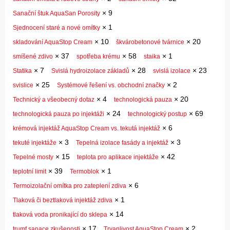
×
9
Sanační štuk AquaSan Porosity
×
1
Sjednocení staré a nové omítky
×
10
×
20
skladování AquaStop Cream
škvárobetonové tvárnice
×
37
×
58
×
1
smíšené zdivo
spotřeba krému
staika
×
7
×
28
×
23
Statika
Svislá hydroizolace základů
svislá izolace
×
25
×
2
svislice
Systémové řešení vs. obchodní značky
×
4
×
20
Technický a všeobecný dotaz
technologická pauza
×
24
×
69
technologická pauza po injektáži
technologický postup
×
6
krémová injektáž AquaStop Cream vs. tekutá injektáž
×
3
×
3
tekuté injektáže
Tepelná izolace fasády a injektáž
×
15
×
42
Tepelné mosty
teplota pro aplikace injektáže
×
39
×
1
teplotní limit
Termoblok
×
6
Termoizolační omítka pro zateplení zdiva
×
1
Tlaková či beztlaková injektáž zdiva
×
14
tlaková voda pronikající do sklepa
×
17
×
2
trumf sanace zkušenosti
Trvanlivost AquaStop Cream