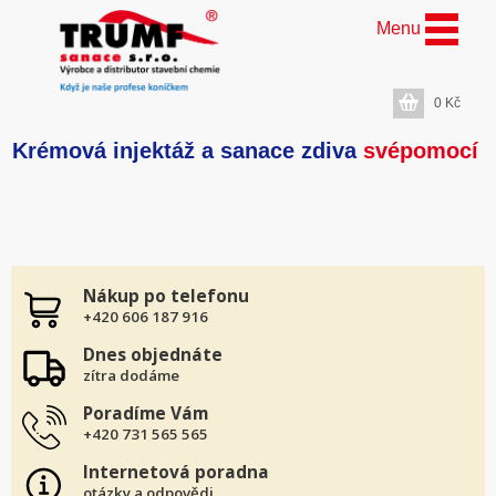
Menu
0
Kč
Krémová injektáž a sanace zdiva
svépomocí
Nákup po telefonu
+420 606 187 916
Dnes objednáte
zítra dodáme
Poradíme Vám
+420 731 565 565
Internetová poradna
otázky a odpovědi