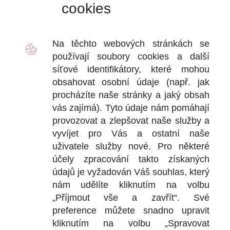
cookies
VÝDEJ
D
Na těchto webových stránkách se
2
používají soubory
cookies
a další
Ot
síťové identifikátory, které mohou
+
obsahovat osobní údaje (např. jak
+
procházíte naše stránky a jaký obsah
vás zajímá). Tyto údaje nám pomáhají
provozovat a zlepšovat naše služby a
vyvíjet pro Vás a ostatní naše
DOKU
uživatele služby nové. Pro některé
účely zpracování takto získaných
Obchodní
údajů je vyžadován Váš souhlas, který
nám udělíte kliknutím na volbu
Reklamačn
„Příjmout vše a zavřít“. Své
Ochrana o
preference můžete snadno upravit
kliknutím na volbu „Spravovat