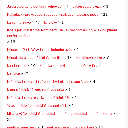
×
4
×
3
Jak si v poradně dohledat odpověď
Jakou spáru využít
×
11
Kalkulačka pro výpočet spotřeby a nákladů na běžné metry
×
47
×
1
kamenné zdivo
kb bloky
Kde a jak vrtat u cihel Porotherm Heluz - voštinové cihly a jak při plnění
udržet spotřebu
×
16
×
1
Klimasan Perlit W vydatnost jednoho pytle
×
19
×
7
Klimatická a tepelně izolační omítka
komůrkové zdivo
×
14
×
5
kondenzace
Kónická koncovka pro doplnění vrtů
×
21
kotovice
×
4
Krémová injektáž do původní hydroizolace ano či ne
×
1
krémová injektáž versus dřevomorka
×
1
Krémové injektáže vs kvapalné injektáže
×
1
"mastné fleky" po injektáži na omítkách
×
Místa a výšky injektáže u podsklepeného a nepodsklepeného domu
33
×
4
×
10
modifikované pásy
mokré zdivo a doba vysychání