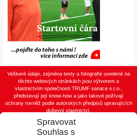
Veškeré údaje, zejména texty a fotografie uvedené na
těchto webových stránkách jsou výtvorem a
vlastnictvím společnosti TRUMF sanace s.r.o.,
představují její know-how a jako takové požívají
ochrany rovněž podle autorských předpisů upravujících
duševní vlastnictví.
Spravovat
Souhlas s