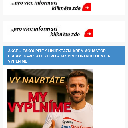
AKCE – ZAKOUPÍTE SI INJEKTÁŽNÍ KRÉM AQUASTOP
CREAM, NAVRTÁTE ZDIVO A MY PŘEKONTROLUJEME A
VYPLNÍME