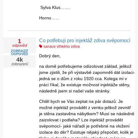
Sylva Klus…….
Horno……
Co potřebuji pro injektáž zdiva svépomocí
1
odpověď
sanace vlhkého zdiva
ZOBRAZIT
ODPOVĚĎ
Dobrý den,
4k
zobrazení
na domě potřebujeme odizolovat základ, jelikož
jsme zjistili, že při výstavbě zapomněli dát izolaci-
jedná se o dům z roku 1920 cca. Kolega mi v
práci říkal, že existuje možnost injektáže stěny,
následně jsem si našel vaše stránky.
Chtěl bych se Vás zeptat na pár dotazů: Je
možné injektáž provádět z venku-jelikož zevnitř
je stěna zastavěna nábytkem? Musí se následně
zaizolovat i podlaha? Lze injektáž provádět
svépomocí- jaké nářadí je potřebné na vložení
izolace do děr? Existuje nějaký přepočet, kolik je