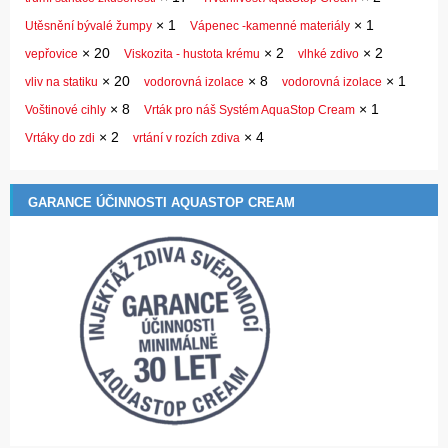
×
1
×
1
Utěsnění bývalé žumpy
Vápenec -kamenné materiály
×
20
×
2
×
2
vepřovice
Viskozita - hustota krému
vlhké zdivo
×
20
×
8
×
1
vliv na statiku
vodorovná izolace
vodorovná izolace
×
8
×
1
Voštinové cihly
Vrták pro náš Systém AquaStop Cream
×
2
×
4
Vrtáky do zdi
vrtání v rozích zdiva
GARANCE ÚČINNOSTI AQUASTOP CREAM