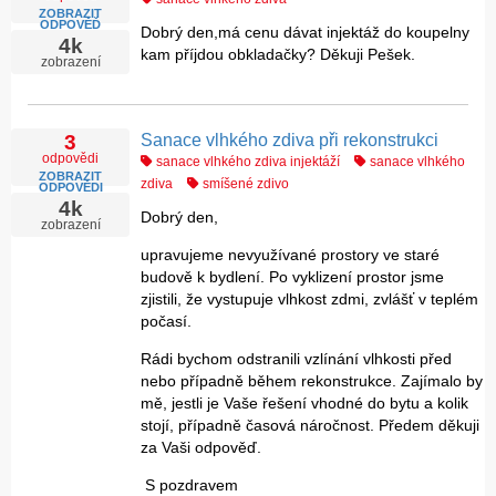
ZOBRAZIT
ODPOVĚĎ
Dobrý den,má cenu dávat injektáž do koupelny
4k
kam příjdou obkladačky? Děkuji Pešek.
zobrazení
Sanace vlhkého zdiva při rekonstrukci
3
odpovědi
sanace vlhkého zdiva injektáží
sanace vlhkého
ZOBRAZIT
zdiva
smíšené zdivo
ODPOVĚDI
4k
Dobrý den,
zobrazení
upravujeme nevyužívané prostory ve staré
budově k bydlení. Po vyklizení prostor jsme
zjistili, že vystupuje vlhkost zdmi, zvlášť v teplém
počasí.
Rádi bychom odstranili vzlínání vlhkosti před
nebo případně během rekonstrukce.
Zajímalo by
mě, jestli je Vaše řešení vhodné do bytu a kolik
stojí, případně časová náročnost.
Předem děkuji
za Vaši odpověď.
S pozdravem