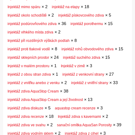
×
2
×
18
Injektáž mimo spáru
injektáž na etapy
×
2
×
5
Injektáž okolo schodiště
injektáž pískovcového zdiva
×
36
×
15
injektáž podúrovňového zdiva
injektáž porothermu
×
2
injektáž vlhkého místa zdiva
×
8
Injektáž při rozdílných výškách podlah
×
8
×
15
injektáž proti tlakové vodě
injektáž rohů obvodového zdiva
×
24
×
15
injektáž sklepních prostor
injektáž suchého zdiva
×
1
×
3
Injektáž v malém prostoru
Injektáž v zimě
×
1
×
27
Injektáž z obou stran zdiva
injektáž z venkovní strany
×
2
×
33
injektáž z vnitřku anebo z venku
injektáž z vnitřní strany
×
38
Injektáž zdiva AquaStop Cream
×
13
injektáž zdiva AquaStop Cream a její životnost
×
5
×
3
injektáž zdiva diskuze
aquastop cream recenze
×
18
×
2
injektáž zdiva recenze
Injektáž zdiva s kavernami
×
2
×
39
injektáž zdiva ve svahu
sanační omítka AquaSan Porosity
×
2
×
3
injektáž zdiva vodním sklem
injektáž zdiva z cihel