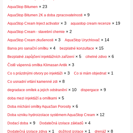
×
23
AquaStop Bitumen
×
9
AquaStop Bitumen 2K a doba zpracovatelnosti
×
3
×
19
AquaStop Cream Inject activator
aquastop cream recenze
×
2
AquaStop Cream - stavební chemie
×
3
×
14
AquaStop Cream zkušenosti
AquaStop Urychlovač
×
4
×
15
Barva pro sanační omítku
bezplatné konzultace
×
5
×
6
Bezplatné zapůjčení injektážních zařízení
cihelné zdivo
×
3
Čistě vápenná omítka Klimasan Antik
×
3
×
1
Co s prázdnými otvory po injektáži
Co si mám objednat
×
8
Co usnadní vrtání kamenné zdi
×
10
×
9
degradace omítek a jejich odstranění
dispergace
×
5
doba mezi injektáží a omítkami
×
6
Doba míchání omítky AquaSan Porosity
×
12
Doba vzniku hydroizolace systémem AquaStop Cream
×
9
×
4
Dodací doba
Dodatečná izolace základů
×
1
×
1
×
8
Dodatečná izolace zdiva
dožilost izolace
drenáž