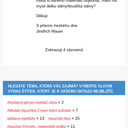
třeba si daného materiálu objednat, mám na
mysli délku stěny/tloušťka stěny?
Děkuji
S přáním hezkého dne
Jindřich Mauer
Zobrazuji 4 záznamů
HLEDÁTE TÉMA, KTERÁ VÁS ZAJÍMÁ? VYBERTE SLOVNÍ
VÝRAZ-ŠTÍTEK, KTERÝ JE K VAŠEMU DOTAZU NEJBLIŽŠÍ.
×
2
Akrylátový gel pro injektáž zdiva
×
7
Aktivátor AquaStop Cream Inject activator
×
13
×
25
aplikace injektáže
AquaSalt Stop
×
11
AquaSan Porosity - nejlevnější omítka