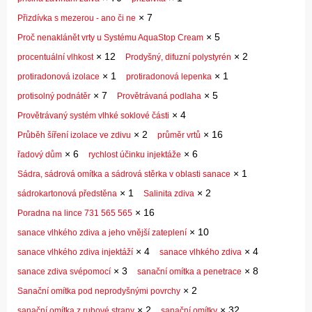
×
7
Přizdívka s mezerou - ano či ne
×
5
Proč nenaklánět vrty u Systému AquaStop Cream
×
12
×
2
procentuální vlhkost
Prodyšný, difuzní polystyrén
×
1
×
1
protiradonová izolace
protiradonová lepenka
×
7
×
5
protisolný podnátěr
Provětrávaná podlaha
×
4
Provětrávaný systém vlhké soklové části
×
2
×
16
Průběh šíření izolace ve zdivu
průměr vrtů
×
6
×
6
řadový dům
rychlost účinku injektáže
×
1
Sádra, sádrová omítka a sádrová stěrka v oblasti sanace
×
1
×
2
sádrokartonová předstěna
Salinita zdiva
×
16
Poradna na lince 731 565 565
×
10
sanace vlhkého zdiva a jeho vnější zateplení
×
4
×
4
sanace vlhkého zdiva injektáží
sanace vlhkého zdiva
×
3
×
8
sanace zdiva svépomocí
sanační omítka a penetrace
×
2
Sanační omítka pod neprodyšnými povrchy
×
2
×
32
sanační omítka z rubové strany
sanační omítky