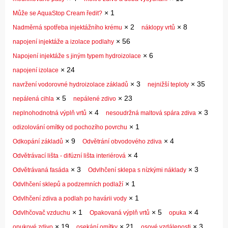
×
1
Může se AquaStop Cream ředit?
×
2
×
8
Nadměrná spotřeba injektážního krému
náklopy vrtů
×
56
napojení injektáže a izolace podlahy
×
6
Napojení injektáže s jiným typem hydroizolace
×
24
napojení izolace
×
3
×
35
navržení vodorovné hydroizolace základů
nejnižší teploty
×
5
×
23
nepálená cihla
nepálené zdivo
×
4
×
3
neplnohodnotná výplň vrtů
nesoudržná maltová spára zdiva
×
1
odizolování omítky od pochozího povrchu
×
9
×
4
Odkopání základů
Odvětrání obvodového zdiva
×
4
Odvětrávací lišta - difúzní lišta interiérová
×
3
×
3
Odvětrávaná fasáda
Odvlhčení sklepa s nízkými náklady
×
1
Odvlhčení sklepů a podzemních podlaží
×
1
Odvlhčení zdiva a podlah po havárii vody
×
1
×
5
×
4
Odvlhčovač vzduchu
Opakovaná výplň vrtů
opuka
×
19
×
21
×
3
opukové zdivo
osekání omítky
osové vzdálenosti