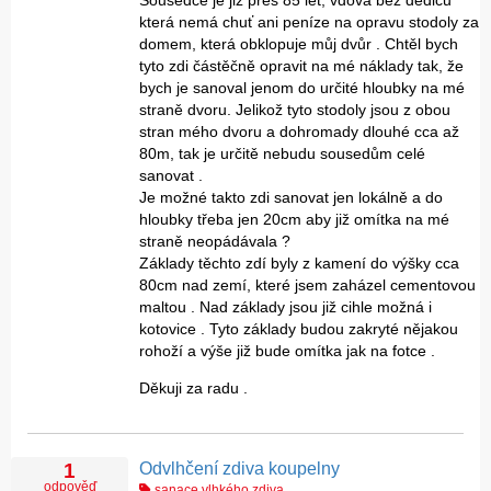
Sousedce je již přes 85 let, vdova bez dědiců
která nemá chuť ani peníze na opravu stodoly za
domem, která obklopuje můj dvůr . Chtěl bych
tyto zdi částěčně opravit na mé náklady tak, že
bych je sanoval jenom do určité hloubky na mé
straně dvoru. Jelikož tyto stodoly jsou z obou
stran mého dvoru a dohromady dlouhé cca až
80m, tak je určitě nebudu sousedům celé
sanovat .
Je možné takto zdi sanovat jen lokálně a do
hloubky třeba jen 20cm aby již omítka na mé
straně neopádávala ?
Základy těchto zdí byly z kamení do výšky cca
80cm nad zemí, které jsem zaházel cementovou
maltou . Nad základy jsou již cihle možná i
kotovice . Tyto základy budou zakryté nějakou
rohoží a výše již bude omítka jak na fotce .
Děkuji za radu .
Odvlhčení zdiva koupelny
1
odpověď
sanace vlhkého zdiva