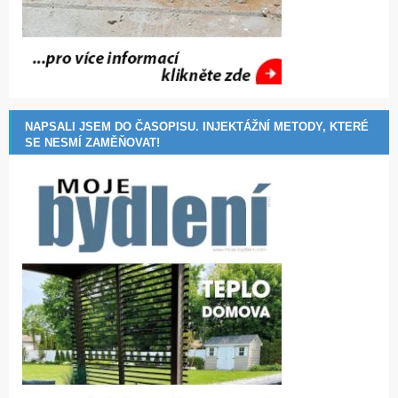
NAPSALI JSEM DO ČASOPISU. INJEKTÁŽNÍ METODY, KTERÉ
SE NESMÍ ZAMĚŇOVAT!