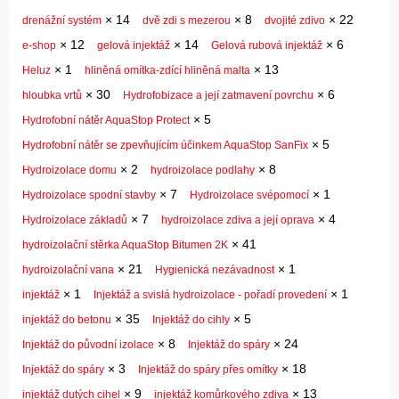
×
14
×
8
×
22
drenážní systém
dvě zdi s mezerou
dvojité zdivo
×
12
×
14
×
6
e-shop
gelová injektáž
Gelová rubová injektáž
×
1
×
13
Heluz
hliněná omítka-zdící hliněná malta
×
30
×
6
hloubka vrtů
Hydrofobizace a její zatmavení povrchu
×
5
Hydrofobní nátěr AquaStop Protect
×
5
Hydrofobní nátěr se zpevňujícím účinkem AquaStop SanFix
×
2
×
8
Hydroizolace domu
hydroizolace podlahy
×
7
×
1
Hydroizolace spodní stavby
Hydroizolace svépomocí
×
7
×
4
Hydroizolace základů
hydroizolace zdiva a její oprava
×
41
hydroizolační stěrka AquaStop Bitumen 2K
×
21
×
1
hydroizolační vana
Hygienická nezávadnost
×
1
×
1
injektáž
Injektáž a svislá hydroizolace - pořadí provedení
×
35
×
5
injektáž do betonu
Injektáž do cihly
×
8
×
24
Injektáž do původní izolace
Injektáž do spáry
×
3
×
18
Injektáž do spáry
Injektáž do spáry přes omítky
×
9
×
13
injektáž dutých cihel
injektáž komůrkového zdiva