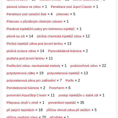
×
1
×
1
pásová izolace ve zdivu
Penetrace pod Jupol Classic
×
4
×
5
Penetrace pod sanační štuk
pískovec
×
1
Pískovec s přizděným cihelným zdivem
×
1
Plastové injektážní pakry pro krémovou injektáž.
×
14
×
12
plísně na zdi
plošná chemická injektáž zdiva
×
13
Plošná injektáž zdiva pod úrovní terénu
×
14
×
2
plošná izolace zdiva
Plynosilikátové tvárnice
×
11
podlaha pod úrovní terénu
×
1
×
22
Podřezání zdiva- mechanické metody
podúrovňové zdivo
×
19
×
13
polystyrenová zátka
polyuretanová injektáž
×
7
×
2
polyuretanová pěna pro zatěsnění
Porfix
×
2
×
6
Porobetonové tvárnice
Pororherm
×
11
×
1
porovnání AquaStop Cream
postup injektáže u slabé zdi
×
1
×
35
Přeprava zboží v zimě
preventivní injektáž
×
18
×
5
při jakých teplotách
příčina vlhnutí zdiva při deštích
×
70
×
1
příčina zavlhání zdiva
přizdívka