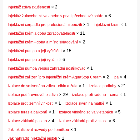
×
2
injektáž zdiva zkušenosti
×
6
injektáž žulového zdiva anebo v první přechodové spáře
×
1
×
1
Injektážní čerpadla pro profesionální použití
injektážní krém
×
11
injektážní krém a doba zpracovatelnosti
×
2
Injektážní krém - doba a místo skladování
×
15
injektážní pumpa a její vyčištění
×
6
Injektážní pumpa a její využití
×
1
Injektážní pumpa versus zahradní postřikovač
×
2
×
4
Injektážní zařízení pro injektážní krém AquaStop Cream
Ipa
×
1
×
21
Izolace do vrstveného zdiva - cihla a žula
izolace podlahy
×
29
×
1
izolace podúrovňového zdiva
izolace proti radonu – cena
×
1
×
1
Izolace proti zemní vlhkosti
Izolace skvrn na malbě
×
1
×
5
izolace teras a balkonů
izolace vlhkého zdiva v etapách
×
4
×
6
Izolace základů postup
Izolace základů proti vlhkosti
×
1
Jak lokalizovat rozvody pod omítkou
×
1
Jak nahradit injektážní pistoli