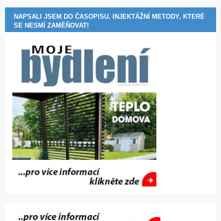
NAPSALI JSEM DO ČASOPISU. INJEKTÁŽNÍ METODY, KTERÉ
SE NESMÍ ZAMĚŇOVAT!