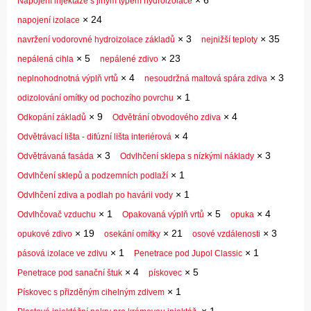
×
6
Napojení injektáže s jiným typem hydroizolace
×
24
napojení izolace
×
3
×
35
navržení vodorovné hydroizolace základů
nejnižší teploty
×
5
×
23
nepálená cihla
nepálené zdivo
×
4
×
3
neplnohodnotná výplň vrtů
nesoudržná maltová spára zdiva
×
1
odizolování omítky od pochozího povrchu
×
9
×
4
Odkopání základů
Odvětrání obvodového zdiva
×
4
Odvětrávací lišta - difúzní lišta interiérová
×
3
×
3
Odvětrávaná fasáda
Odvlhčení sklepa s nízkými náklady
×
1
Odvlhčení sklepů a podzemních podlaží
×
1
Odvlhčení zdiva a podlah po havárii vody
×
1
×
5
×
4
Odvlhčovač vzduchu
Opakovaná výplň vrtů
opuka
×
19
×
21
×
3
opukové zdivo
osekání omítky
osové vzdálenosti
×
1
×
1
pásová izolace ve zdivu
Penetrace pod Jupol Classic
×
4
×
5
Penetrace pod sanační štuk
pískovec
×
1
Pískovec s přizděným cihelným zdivem