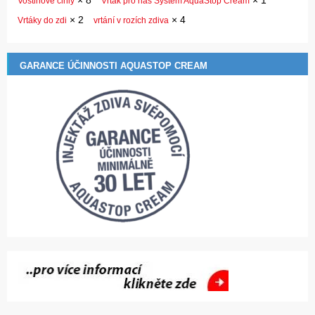
×
8
×
1
Voštinové cihly
Vrták pro náš Systém AquaStop Cream
×
2
×
4
Vrtáky do zdi
vrtání v rozích zdiva
GARANCE ÚČINNOSTI AQUASTOP CREAM