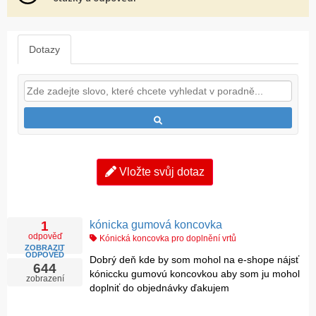
Dotazy
Vložte svůj dotaz
kónicka gumová koncovka
1
odpověď
Kónická koncovka pro doplnění vrtů
ZOBRAZIT
ODPOVĚĎ
Dobrý deň kde by som mohol na e-shope nájsť
644
kóniccku gumovú koncovkou aby som ju mohol
zobrazení
doplniť do objednávky ďakujem