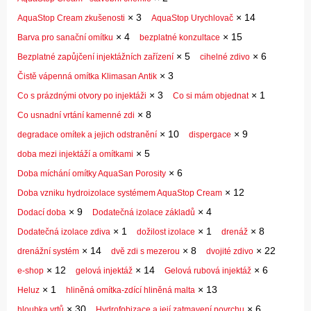
×
3
×
14
AquaStop Cream zkušenosti
AquaStop Urychlovač
×
4
×
15
Barva pro sanační omítku
bezplatné konzultace
×
5
×
6
Bezplatné zapůjčení injektážních zařízení
cihelné zdivo
×
3
Čistě vápenná omítka Klimasan Antik
×
3
×
1
Co s prázdnými otvory po injektáži
Co si mám objednat
×
8
Co usnadní vrtání kamenné zdi
×
10
×
9
degradace omítek a jejich odstranění
dispergace
×
5
doba mezi injektáží a omítkami
×
6
Doba míchání omítky AquaSan Porosity
×
12
Doba vzniku hydroizolace systémem AquaStop Cream
×
9
×
4
Dodací doba
Dodatečná izolace základů
×
1
×
1
×
8
Dodatečná izolace zdiva
dožilost izolace
drenáž
×
14
×
8
×
22
drenážní systém
dvě zdi s mezerou
dvojité zdivo
×
12
×
14
×
6
e-shop
gelová injektáž
Gelová rubová injektáž
×
1
×
13
Heluz
hliněná omítka-zdící hliněná malta
×
30
×
6
hloubka vrtů
Hydrofobizace a její zatmavení povrchu