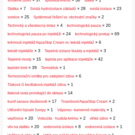
×
37
×
58
×
1
smíšené zdivo
spotřeba krému
staika
×
7
×
28
×
23
Statika
Svislá hydroizolace základů
svislá izolace
×
25
×
2
svislice
Systémové řešení vs. obchodní značky
×
4
×
20
Technický a všeobecný dotaz
technologická pauza
×
24
×
69
technologická pauza po injektáži
technologický postup
×
6
krémová injektáž AquaStop Cream vs. tekutá injektáž
×
3
×
3
tekuté injektáže
Tepelná izolace fasády a injektáž
×
15
×
42
Tepelné mosty
teplota pro aplikace injektáže
×
39
×
1
teplotní limit
Termoblok
×
6
Termoizolační omítka pro zateplení zdiva
×
1
Tlaková či beztlaková injektáž zdiva
×
14
tlaková voda pronikající do sklepa
×
17
×
2
trumf sanace zkušenosti
Trvanlivost AquaStop Cream
×
1
×
1
Utěsnění bývalé žumpy
Vápenec -kamenné materiály
×
20
×
2
×
2
vepřovice
Viskozita - hustota krému
vlhké zdivo
×
20
×
8
×
1
vliv na statiku
vodorovná izolace
vodorovná izolace