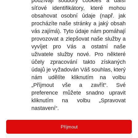
používají soubory
cookies
a další
síťové identifikátory, které mohou
+
obsahovat osobní údaje (např. jak
+
procházíte naše stránky a jaký obsah
vás zajímá). Tyto údaje nám pomáhají
provozovat a zlepšovat naše služby a
vyvíjet pro Vás a ostatní naše
DOKU
uživatele služby nové. Pro některé
účely zpracování takto získaných
Obchodní
údajů je vyžadován Váš souhlas, který
nám udělíte kliknutím na volbu
Reklamačn
„Příjmout vše a zavřít“. Své
Ochrana o
preference můžete snadno upravit
kliknutím na volbu „Spravovat
nastavení“.
KONTA
Příjmout
Bl
P