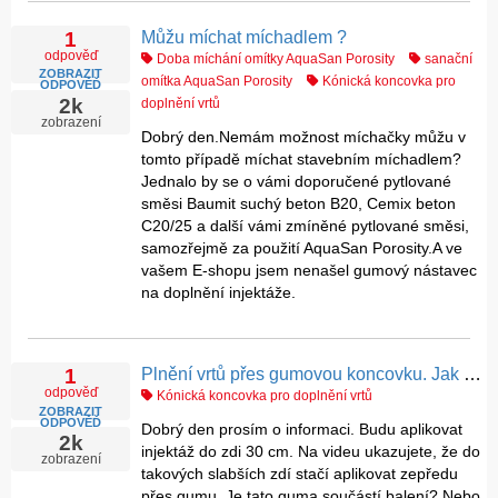
Můžu míchat míchadlem ?
1
odpověď
Doba míchání omítky AquaSan Porosity
sanační
ZOBRAZIT
omítka AquaSan Porosity
Kónická koncovka pro
ODPOVĚĎ
2k
doplnění vrtů
zobrazení
Dobrý den.Nemám možnost míchačky můžu v
tomto případě míchat stavebním míchadlem?
Jednalo by se o vámi doporučené pytlované
směsi Baumit suchý beton B20, Cemix beton
C20/25 a další vámi zmíněné pytlované směsi,
samozřejmě za použití AquaSan Porosity.A ve
vašem E-shopu jsem nenašel gumový nástavec
na doplnění injektáže.
Plnění vrtů přes gumovou koncovku. Jak se dělá injektáž s tubou?
1
odpověď
Kónická koncovka pro doplnění vrtů
ZOBRAZIT
ODPOVĚĎ
Dobrý den prosím o informaci. Budu aplikovat
2k
injektáž do zdi 30 cm. Na videu ukazujete, že do
zobrazení
takových slabších zdí stačí aplikovat zepředu
přes gumu. Je tato guma součástí balení? Nebo