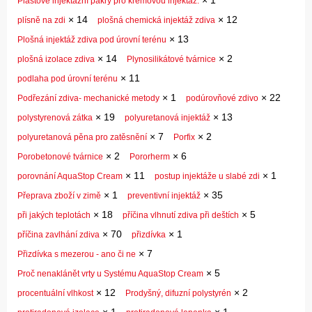
×
1
Plastové injektážní pakry pro krémovou injektáž.
×
14
×
12
plísně na zdi
plošná chemická injektáž zdiva
×
13
Plošná injektáž zdiva pod úrovní terénu
×
14
×
2
plošná izolace zdiva
Plynosilikátové tvárnice
×
11
podlaha pod úrovní terénu
×
1
×
22
Podřezání zdiva- mechanické metody
podúrovňové zdivo
×
19
×
13
polystyrenová zátka
polyuretanová injektáž
×
7
×
2
polyuretanová pěna pro zatěsnění
Porfix
×
2
×
6
Porobetonové tvárnice
Pororherm
×
11
×
1
porovnání AquaStop Cream
postup injektáže u slabé zdi
×
1
×
35
Přeprava zboží v zimě
preventivní injektáž
×
18
×
5
při jakých teplotách
příčina vlhnutí zdiva při deštích
×
70
×
1
příčina zavlhání zdiva
přizdívka
×
7
Přizdívka s mezerou - ano či ne
×
5
Proč nenaklánět vrty u Systému AquaStop Cream
×
12
×
2
procentuální vlhkost
Prodyšný, difuzní polystyrén