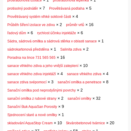
×
1
×
1
protiradonová izolace
protiradonová lepenka
×
7
×
5
protisolný podnátěr
Provětrávaná podlaha
×
4
Provětrávaný systém vlhké soklové části
×
2
×
16
Průběh šíření izolace ve zdivu
průměr vrtů
×
6
×
6
řadový dům
rychlost účinku injektáže
×
1
Sádra, sádrová omítka a sádrová stěrka v oblasti sanace
×
1
×
2
sádrokartonová předstěna
Salinita zdiva
×
16
Poradna na lince 731 565 565
×
10
sanace vlhkého zdiva a jeho vnější zateplení
×
4
×
4
sanace vlhkého zdiva injektáží
sanace vlhkého zdiva
×
3
×
8
sanace zdiva svépomocí
sanační omítka a penetrace
×
2
Sanační omítka pod neprodyšnými povrchy
×
2
×
32
sanační omítka z rubové strany
sanační omítky
×
9
Sanační štuk AquaSan Porosity
×
1
Sjednocení staré a nové omítky
×
10
×
20
skladování AquaStop Cream
škvárobetonové tvárnice