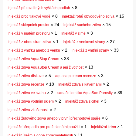
×
8
Injektáž při rozdílných výškách podlah
×
8
×
15
injektáž proti tlakové vodě
injektáž rohů obvodového zdiva
×
24
×
15
injektáž sklepních prostor
injektáž suchého zdiva
×
1
×
3
Injektáž v malém prostoru
Injektáž v zimě
×
1
×
27
Injektáž z obou stran zdiva
injektáž z venkovní strany
×
2
×
33
injektáž z vnitřku anebo z venku
injektáž z vnitřní strany
×
38
Injektáž zdiva AquaStop Cream
×
13
injektáž zdiva AquaStop Cream a její životnost
×
5
×
3
injektáž zdiva diskuze
aquastop cream recenze
×
18
×
2
injektáž zdiva recenze
Injektáž zdiva s kavernami
×
2
×
39
injektáž zdiva ve svahu
sanační omítka AquaSan Porosity
×
2
×
3
injektáž zdiva vodním sklem
injektáž zdiva z cihel
×
2
injektáž zdiva zkušenosti
×
6
injektáž žulového zdiva anebo v první přechodové spáře
×
1
×
1
Injektážní čerpadla pro profesionální použití
injektážní krém
×
11
injektážní krém a doba zpracovatelnosti