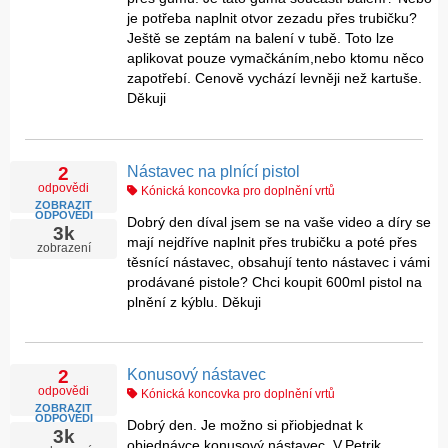
je potřeba naplnit otvor zezadu přes trubičku?
Ještě se zeptám na balení v tubě. Toto lze
aplikovat pouze vymačkáním,nebo ktomu něco
zapotřebí. Cenově vychází levněji než kartuše.
Děkuji
Nástavec na plnící pistol
2
odpovědi
Kónická koncovka pro doplnění vrtů
ZOBRAZIT
ODPOVĚDI
Dobrý den díval jsem se na vaše video a díry se
3k
mají nejdříve naplnit přes trubičku a poté přes
zobrazení
těsnící nástavec, obsahují tento nástavec i vámi
prodávané pistole? Chci koupit 600ml pistol na
plnění z kýblu. Děkuji
Konusový nástavec
2
odpovědi
Kónická koncovka pro doplnění vrtů
ZOBRAZIT
ODPOVĚDI
Dobrý den. Je možno si přiobjednat k
3k
objednávce konusový nástavec. V.Petrik