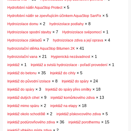
×
5
Hydrofobní nátěr AquaStop Protect
×
5
Hydrofobní nátěr se zpevňujícím účinkem AquaStop SanFix
×
2
×
8
Hydroizolace domu
hydroizolace podlahy
×
7
×
1
Hydroizolace spodní stavby
Hydroizolace svépomocí
×
7
×
4
Hydroizolace základů
hydroizolace zdiva a její oprava
×
41
hydroizolační stěrka AquaStop Bitumen 2K
×
21
×
1
hydroizolační vana
Hygienická nezávadnost
×
1
×
1
injektáž
Injektáž a svislá hydroizolace - pořadí provedení
×
35
×
5
injektáž do betonu
Injektáž do cihly
×
8
×
24
Injektáž do původní izolace
Injektáž do spáry
×
3
×
18
Injektáž do spáry
Injektáž do spáry přes omítky
×
9
×
13
injektáž dutých cihel
injektáž komůrkového zdiva
×
2
×
18
Injektáž mimo spáru
injektáž na etapy
×
2
×
5
Injektáž okolo schodiště
injektáž pískovcového zdiva
×
36
×
15
injektáž podúrovňového zdiva
injektáž porothermu
×
2
injektáž vlhkého místa zdiva