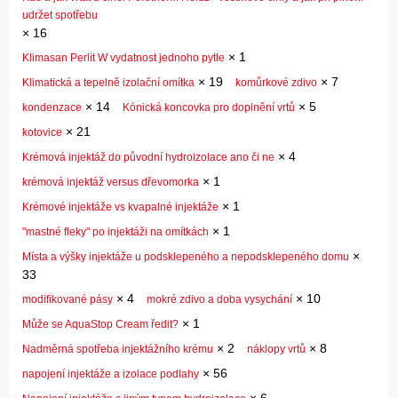
udržet spotřebu
×
16
×
1
Klimasan Perlit W vydatnost jednoho pytle
×
19
×
7
Klimatická a tepelně izolační omítka
komůrkové zdivo
×
14
×
5
kondenzace
Kónická koncovka pro doplnění vrtů
×
21
kotovice
×
4
Krémová injektáž do původní hydroizolace ano či ne
×
1
krémová injektáž versus dřevomorka
×
1
Krémové injektáže vs kvapalné injektáže
×
1
"mastné fleky" po injektáži na omítkách
×
Místa a výšky injektáže u podsklepeného a nepodsklepeného domu
33
×
4
×
10
modifikované pásy
mokré zdivo a doba vysychání
×
1
Může se AquaStop Cream ředit?
×
2
×
8
Nadměrná spotřeba injektážního krému
náklopy vrtů
×
56
napojení injektáže a izolace podlahy