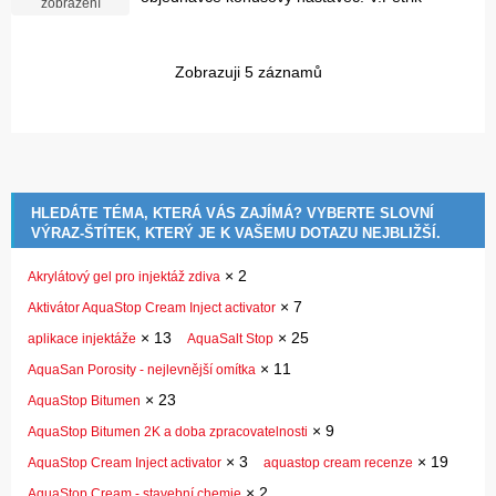
zobrazení
Zobrazuji 5 záznamů
HLEDÁTE TÉMA, KTERÁ VÁS ZAJÍMÁ? VYBERTE SLOVNÍ
VÝRAZ-ŠTÍTEK, KTERÝ JE K VAŠEMU DOTAZU NEJBLIŽŠÍ.
×
2
Akrylátový gel pro injektáž zdiva
×
7
Aktivátor AquaStop Cream Inject activator
×
13
×
25
aplikace injektáže
AquaSalt Stop
×
11
AquaSan Porosity - nejlevnější omítka
×
23
AquaStop Bitumen
×
9
AquaStop Bitumen 2K a doba zpracovatelnosti
×
3
×
19
AquaStop Cream Inject activator
aquastop cream recenze
×
2
AquaStop Cream - stavební chemie