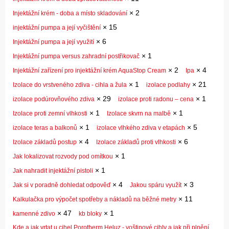
×
2
Injektážní krém - doba a místo skladování
×
15
injektážní pumpa a její vyčištění
×
6
Injektážní pumpa a její využití
×
1
Injektážní pumpa versus zahradní postřikovač
×
2
×
4
Injektážní zařízení pro injektážní krém AquaStop Cream
Ipa
×
1
×
21
Izolace do vrstveného zdiva - cihla a žula
izolace podlahy
×
29
×
1
izolace podúrovňového zdiva
izolace proti radonu – cena
×
1
×
1
Izolace proti zemní vlhkosti
Izolace skvrn na malbě
×
1
×
5
izolace teras a balkonů
izolace vlhkého zdiva v etapách
×
4
×
6
Izolace základů postup
Izolace základů proti vlhkosti
×
1
Jak lokalizovat rozvody pod omítkou
×
1
Jak nahradit injektážní pistoli
×
4
×
3
Jak si v poradně dohledat odpověď
Jakou spáru využít
×
11
Kalkulačka pro výpočet spotřeby a nákladů na běžné metry
×
47
×
1
kamenné zdivo
kb bloky
Kde a jak vrtat u cihel Porotherm Heluz - voštinové cihly a jak při plnění