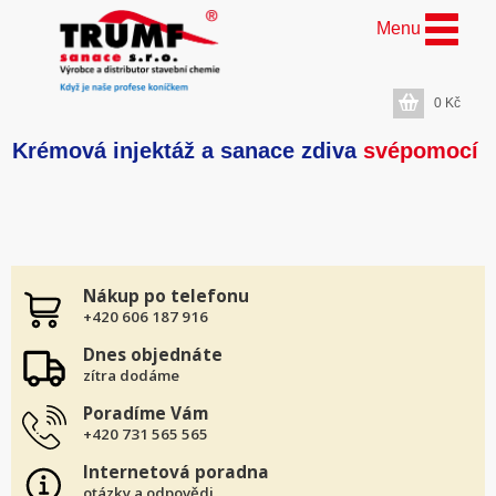
Menu
0
Kč
Krémová injektáž a sanace zdiva
svépomocí
Nákup po telefonu
+420 606 187 916
Dnes objednáte
zítra dodáme
Poradíme Vám
+420 731 565 565
Internetová poradna
otázky a odpovědi