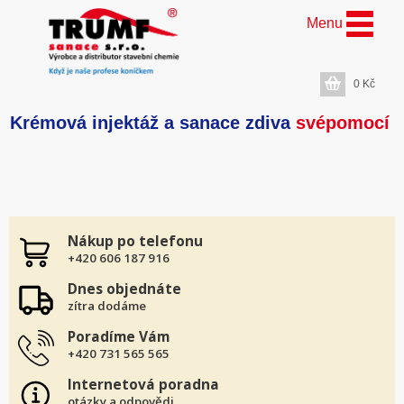
Menu
0
Kč
Krémová injektáž a sanace zdiva
svépomocí
Nákup po telefonu
+420 606 187 916
Dnes objednáte
zítra dodáme
Poradíme Vám
+420 731 565 565
Internetová poradna
otázky a odpovědi