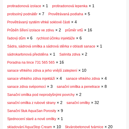
×
1
×
1
protiradonová izolace
protiradonová lepenka
×
7
×
5
protisolný podnátěr
Provětrávaná podlaha
×
4
Provětrávaný systém vlhké soklové části
×
2
×
16
Průběh šíření izolace ve zdivu
průměr vrtů
×
6
×
6
řadový dům
rychlost účinku injektáže
×
1
Sádra, sádrová omítka a sádrová stěrka v oblasti sanace
×
1
×
2
sádrokartonová předstěna
Salinita zdiva
×
16
Poradna na lince 731 565 565
×
10
sanace vlhkého zdiva a jeho vnější zateplení
×
4
×
4
sanace vlhkého zdiva injektáží
sanace vlhkého zdiva
×
3
×
8
sanace zdiva svépomocí
sanační omítka a penetrace
×
2
Sanační omítka pod neprodyšnými povrchy
×
2
×
32
sanační omítka z rubové strany
sanační omítky
×
9
Sanační štuk AquaSan Porosity
×
1
Sjednocení staré a nové omítky
×
10
×
20
skladování AquaStop Cream
škvárobetonové tvárnice