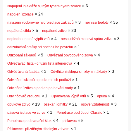
×
6
Napojení injektáže s jiným typem hydroizolace
×
24
napojení izolace
×
3
×
35
navržení vodorovné hydroizolace základů
nejnižší teploty
×
5
×
23
nepálená cihla
nepálené zdivo
×
4
×
3
neplnohodnotná výplň vrtů
nesoudržná maltová spára zdiva
×
1
odizolování omítky od pochozího povrchu
×
9
×
4
Odkopání základů
Odvětrání obvodového zdiva
×
4
Odvětrávací lišta - difúzní lišta interiérová
×
3
×
3
Odvětrávaná fasáda
Odvlhčení sklepa s nízkými náklady
×
1
Odvlhčení sklepů a podzemních podlaží
×
1
Odvlhčení zdiva a podlah po havárii vody
×
1
×
5
×
4
Odvlhčovač vzduchu
Opakovaná výplň vrtů
opuka
×
19
×
21
×
3
opukové zdivo
osekání omítky
osové vzdálenosti
×
1
×
1
pásová izolace ve zdivu
Penetrace pod Jupol Classic
×
4
×
5
Penetrace pod sanační štuk
pískovec
×
1
Pískovec s přizděným cihelným zdivem