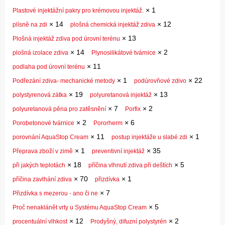
×
1
Plastové injektážní pakry pro krémovou injektáž.
×
14
×
12
plísně na zdi
plošná chemická injektáž zdiva
×
13
Plošná injektáž zdiva pod úrovní terénu
×
14
×
2
plošná izolace zdiva
Plynosilikátové tvárnice
×
11
podlaha pod úrovní terénu
×
1
×
22
Podřezání zdiva- mechanické metody
podúrovňové zdivo
×
19
×
13
polystyrenová zátka
polyuretanová injektáž
×
7
×
2
polyuretanová pěna pro zatěsnění
Porfix
×
2
×
6
Porobetonové tvárnice
Pororherm
×
11
×
1
porovnání AquaStop Cream
postup injektáže u slabé zdi
×
1
×
35
Přeprava zboží v zimě
preventivní injektáž
×
18
×
5
při jakých teplotách
příčina vlhnutí zdiva při deštích
×
70
×
1
příčina zavlhání zdiva
přizdívka
×
7
Přizdívka s mezerou - ano či ne
×
5
Proč nenaklánět vrty u Systému AquaStop Cream
×
12
×
2
procentuální vlhkost
Prodyšný, difuzní polystyrén