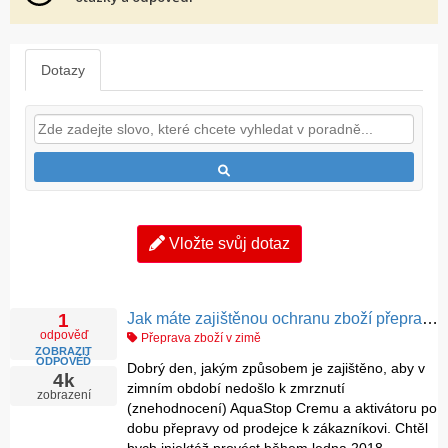
Dotazy
Vložte svůj dotaz
Jak máte zajištěnou ochranu zboží přepravovaného v mrazech
1
odpověď
Přeprava zboží v zimě
ZOBRAZIT
ODPOVĚĎ
Dobrý den, jakým způsobem je zajištěno, aby v
4k
zimním období nedošlo k zmrznutí
zobrazení
(znehodnocení) AquaStop Cremu a aktivátoru po
dobu přepravy od prodejce k zákazníkovi. Chtěl