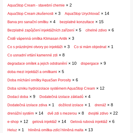
×
2
AquaStop Cream - stavební chemie
×
3
×
14
AquaStop Cream zkušenosti
AquaStop Urychlovač
×
4
×
15
Barva pro sanační omítku
bezplatné konzultace
×
5
×
6
Bezplatné zapůjčení injektážních zařízení
cihelné zdivo
×
3
Čistě vápenná omítka Klimasan Antik
×
3
×
1
Co s prázdnými otvory po injektáži
Co si mám objednat
×
8
Co usnadní vrtání kamenné zdi
×
10
×
9
degradace omítek a jejich odstranění
dispergace
×
5
doba mezi injektáží a omítkami
×
6
Doba míchání omítky AquaSan Porosity
×
12
Doba vzniku hydroizolace systémem AquaStop Cream
×
9
×
4
Dodací doba
Dodatečná izolace základů
×
1
×
1
×
8
Dodatečná izolace zdiva
dožilost izolace
drenáž
×
14
×
8
×
22
drenážní systém
dvě zdi s mezerou
dvojité zdivo
×
12
×
14
×
6
e-shop
gelová injektáž
Gelová rubová injektáž
×
1
×
13
Heluz
hliněná omítka-zdící hliněná malta