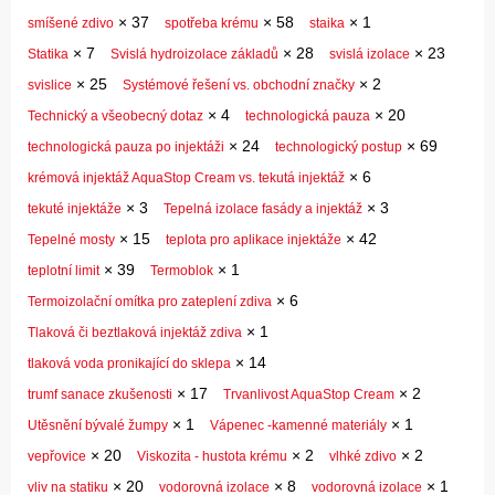
×
37
×
58
×
1
smíšené zdivo
spotřeba krému
staika
×
7
×
28
×
23
Statika
Svislá hydroizolace základů
svislá izolace
×
25
×
2
svislice
Systémové řešení vs. obchodní značky
×
4
×
20
Technický a všeobecný dotaz
technologická pauza
×
24
×
69
technologická pauza po injektáži
technologický postup
×
6
krémová injektáž AquaStop Cream vs. tekutá injektáž
×
3
×
3
tekuté injektáže
Tepelná izolace fasády a injektáž
×
15
×
42
Tepelné mosty
teplota pro aplikace injektáže
×
39
×
1
teplotní limit
Termoblok
×
6
Termoizolační omítka pro zateplení zdiva
×
1
Tlaková či beztlaková injektáž zdiva
×
14
tlaková voda pronikající do sklepa
×
17
×
2
trumf sanace zkušenosti
Trvanlivost AquaStop Cream
×
1
×
1
Utěsnění bývalé žumpy
Vápenec -kamenné materiály
×
20
×
2
×
2
vepřovice
Viskozita - hustota krému
vlhké zdivo
×
20
×
8
×
1
vliv na statiku
vodorovná izolace
vodorovná izolace