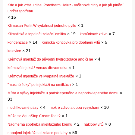
Kde a jak vrtat u cihel Porotherm Heluz - voštinové cihly a jak při plnění
udržet spotřebu
×
16
×
1
Klimasan Perlit W vydatnost jednoho pytle
×
19
×
7
Klimatická a tepelně izolační omítka
komůrkové zdivo
×
14
×
5
kondenzace
Kónická koncovka pro doplnění vrtů
×
21
kotovice
×
4
Krémová injektáž do původní hydroizolace ano či ne
×
1
krémová injektáž versus dřevomorka
×
1
Krémové injektáže vs kvapalné injektáže
×
1
"mastné fleky" po injektáži na omítkách
×
Místa a výšky injektáže u podsklepeného a nepodsklepeného domu
33
×
4
×
10
modifikované pásy
mokré zdivo a doba vysychání
×
1
Může se AquaStop Cream ředit?
×
2
×
8
Nadměrná spotřeba injektážního krému
náklopy vrtů
×
56
napojení injektáže a izolace podlahy