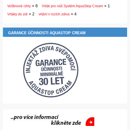
×
8
×
1
Voštinové cihly
Vrták pro náš Systém AquaStop Cream
×
2
×
4
Vrtáky do zdi
vrtání v rozích zdiva
GARANCE ÚČINNOSTI AQUASTOP CREAM