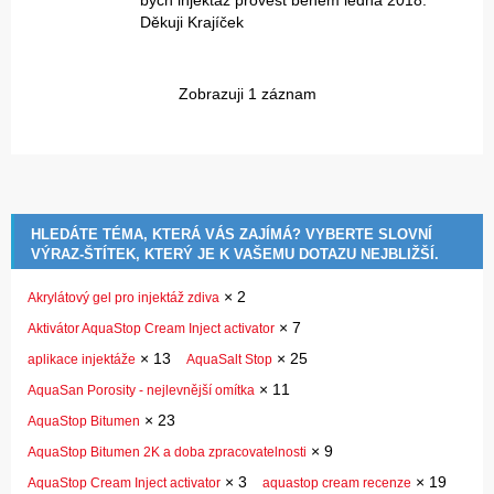
bych injektáž provést během ledna 2018.
Děkuji Krajíček
Zobrazuji 1 záznam
HLEDÁTE TÉMA, KTERÁ VÁS ZAJÍMÁ? VYBERTE SLOVNÍ
VÝRAZ-ŠTÍTEK, KTERÝ JE K VAŠEMU DOTAZU NEJBLIŽŠÍ.
×
2
Akrylátový gel pro injektáž zdiva
×
7
Aktivátor AquaStop Cream Inject activator
×
13
×
25
aplikace injektáže
AquaSalt Stop
×
11
AquaSan Porosity - nejlevnější omítka
×
23
AquaStop Bitumen
×
9
AquaStop Bitumen 2K a doba zpracovatelnosti
×
3
×
19
AquaStop Cream Inject activator
aquastop cream recenze