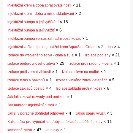
×
11
injektážní krém a doba zpracovatelnosti
×
2
Injektážní krém - doba a místo skladování
×
15
injektážní pumpa a její vyčištění
×
6
Injektážní pumpa a její využití
×
1
Injektážní pumpa versus zahradní postřikovač
×
2
×
4
Injektážní zařízení pro injektážní krém AquaStop Cream
Ipa
×
1
×
21
Izolace do vrstveného zdiva - cihla a žula
izolace podlahy
×
29
×
1
izolace podúrovňového zdiva
izolace proti radonu – cena
×
1
×
1
Izolace proti zemní vlhkosti
Izolace skvrn na malbě
×
1
×
5
izolace teras a balkonů
izolace vlhkého zdiva v etapách
×
4
×
6
Izolace základů postup
Izolace základů proti vlhkosti
×
1
Jak lokalizovat rozvody pod omítkou
×
1
Jak nahradit injektážní pistoli
×
4
×
3
Jak si v poradně dohledat odpověď
Jakou spáru využít
×
11
Kalkulačka pro výpočet spotřeby a nákladů na běžné metry
×
47
×
1
kamenné zdivo
kb bloky