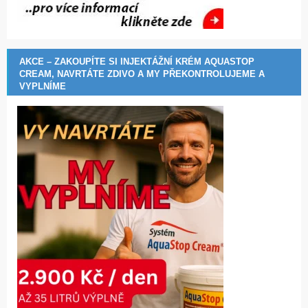
AKCE – ZAKOUPÍTE SI INJEKTÁŽNÍ KRÉM AQUASTOP
CREAM, NAVRTÁTE ZDIVO A MY PŘEKONTROLUJEME A
VYPLNÍME