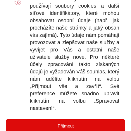
používají soubory
cookies
a další
Ot
síťové identifikátory, které mohou
+
obsahovat osobní údaje (např. jak
+
procházíte naše stránky a jaký obsah
vás zajímá). Tyto údaje nám pomáhají
provozovat a zlepšovat naše služby a
vyvíjet pro Vás a ostatní naše
DOKU
uživatele služby nové. Pro některé
účely zpracování takto získaných
Obchodní
údajů je vyžadován Váš souhlas, který
nám udělíte kliknutím na volbu
Reklamačn
„Příjmout vše a zavřít“. Své
Ochrana o
preference můžete snadno upravit
kliknutím na volbu „Spravovat
nastavení“.
KONTA
Příjmout
Bl