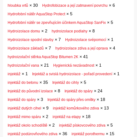
×
30
×
6
hloubka vrtů
Hydrofobizace a její zatmavení povrchu
×
5
Hydrofobní nátěr AquaStop Protect
×
5
Hydrofobní nátěr se zpevňujícím účinkem AquaStop SanFix
×
2
×
8
Hydroizolace domu
hydroizolace podlahy
×
7
×
1
Hydroizolace spodní stavby
Hydroizolace svépomocí
×
7
×
4
Hydroizolace základů
hydroizolace zdiva a její oprava
×
41
hydroizolační stěrka AquaStop Bitumen 2K
×
21
×
1
hydroizolační vana
Hygienická nezávadnost
×
1
×
1
injektáž
Injektáž a svislá hydroizolace - pořadí provedení
×
35
×
5
injektáž do betonu
Injektáž do cihly
×
8
×
24
Injektáž do původní izolace
Injektáž do spáry
×
3
×
18
Injektáž do spáry
Injektáž do spáry přes omítky
×
9
×
13
injektáž dutých cihel
injektáž komůrkového zdiva
×
2
×
18
Injektáž mimo spáru
injektáž na etapy
×
2
×
5
Injektáž okolo schodiště
injektáž pískovcového zdiva
×
36
×
15
injektáž podúrovňového zdiva
injektáž porothermu