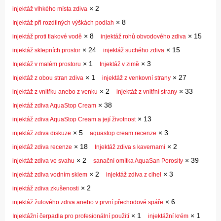
×
2
injektáž vlhkého místa zdiva
×
8
Injektáž při rozdílných výškách podlah
×
8
×
15
injektáž proti tlakové vodě
injektáž rohů obvodového zdiva
×
24
×
15
injektáž sklepních prostor
injektáž suchého zdiva
×
1
×
3
Injektáž v malém prostoru
Injektáž v zimě
×
1
×
27
Injektáž z obou stran zdiva
injektáž z venkovní strany
×
2
×
33
injektáž z vnitřku anebo z venku
injektáž z vnitřní strany
×
38
Injektáž zdiva AquaStop Cream
×
13
injektáž zdiva AquaStop Cream a její životnost
×
5
×
3
injektáž zdiva diskuze
aquastop cream recenze
×
18
×
2
injektáž zdiva recenze
Injektáž zdiva s kavernami
×
2
×
39
injektáž zdiva ve svahu
sanační omítka AquaSan Porosity
×
2
×
3
injektáž zdiva vodním sklem
injektáž zdiva z cihel
×
2
injektáž zdiva zkušenosti
×
6
injektáž žulového zdiva anebo v první přechodové spáře
×
1
×
1
Injektážní čerpadla pro profesionální použití
injektážní krém