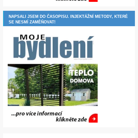
NAPSALI JSEM DO ČASOPISU. INJEKTÁŽNÍ METODY, KTERÉ
SE NESMÍ ZAMĚŇOVAT!