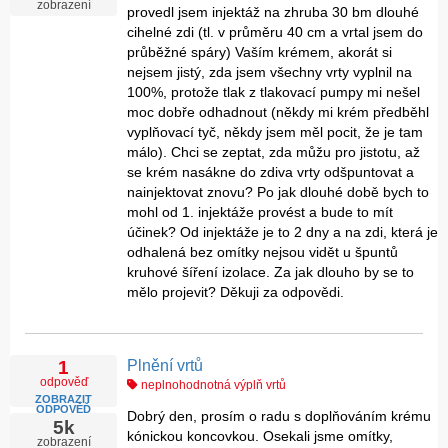
zobrazení
provedl jsem injektáž na zhruba 30 bm dlouhé
cihelné zdi (tl. v průměru 40 cm a vrtal jsem do
průběžné spáry) Vaším krémem, akorát si
nejsem jistý, zda jsem všechny vrty vyplnil na
100%, protože tlak z tlakovací pumpy mi nešel
moc dobře odhadnout (někdy mi krém předběhl
vyplňovací tyč, někdy jsem měl pocit, že je tam
málo). Chci se zeptat, zda můžu pro jistotu, až
se krém nasákne do zdiva vrty odšpuntovat a
nainjektovat znovu? Po jak dlouhé době bych to
mohl od 1. injektáže provést a bude to mít
účinek? Od injektáže je to 2 dny a na zdi, která je
odhalená bez omítky nejsou vidět u špuntů
kruhové šíření izolace. Za jak dlouho by se to
mělo projevit? Děkuji za odpovědi.
Plnění vrtů
1
odpověď
neplnohodnotná výplň vrtů
ZOBRAZIT
ODPOVĚĎ
Dobrý den, prosím o radu s doplňováním krému
5k
kónickou koncovkou. Osekali jsme omítky,
zobrazení