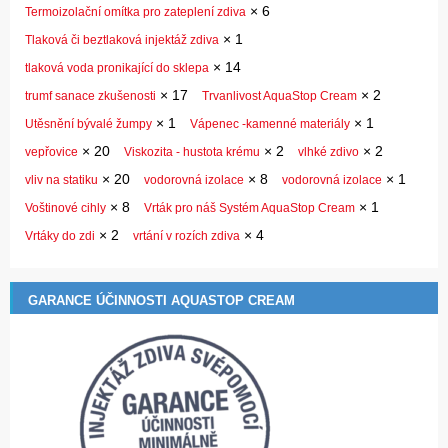
×
6
Termoizolační omítka pro zateplení zdiva
×
1
Tlaková či beztlaková injektáž zdiva
×
14
tlaková voda pronikající do sklepa
×
17
×
2
trumf sanace zkušenosti
Trvanlivost AquaStop Cream
×
1
×
1
Utěsnění bývalé žumpy
Vápenec -kamenné materiály
×
20
×
2
×
2
vepřovice
Viskozita - hustota krému
vlhké zdivo
×
20
×
8
×
1
vliv na statiku
vodorovná izolace
vodorovná izolace
×
8
×
1
Voštinové cihly
Vrták pro náš Systém AquaStop Cream
×
2
×
4
Vrtáky do zdi
vrtání v rozích zdiva
GARANCE ÚČINNOSTI AQUASTOP CREAM