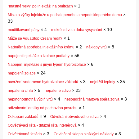
×
1
"mastné fleky" po injektáži na omítkách
×
Místa a výšky injektáže u podsklepeného a nepodsklepeného domu
33
×
4
×
10
modifikované pásy
mokré zdivo a doba vysychání
×
1
Může se AquaStop Cream ředit?
×
2
×
8
Nadměrná spotřeba injektážního krému
náklopy vrtů
×
56
napojení injektáže a izolace podlahy
×
6
Napojení injektáže s jiným typem hydroizolace
×
24
napojení izolace
×
3
×
35
navržení vodorovné hydroizolace základů
nejnižší teploty
×
5
×
23
nepálená cihla
nepálené zdivo
×
4
×
3
neplnohodnotná výplň vrtů
nesoudržná maltová spára zdiva
×
1
odizolování omítky od pochozího povrchu
×
9
×
4
Odkopání základů
Odvětrání obvodového zdiva
×
4
Odvětrávací lišta - difúzní lišta interiérová
×
3
×
3
Odvětrávaná fasáda
Odvlhčení sklepa s nízkými náklady