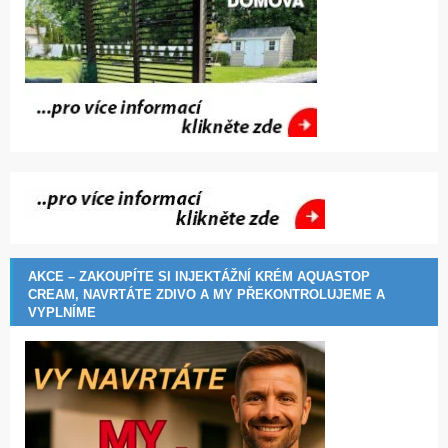
AKCE – ZAKOUPÍTE SI INJEKTÁŽNÍ KRÉM AQUASTOP
CREAM, NAVRTÁTE ZDIVO A MY PŘEKONTROLUJEME A
VYPLNÍME