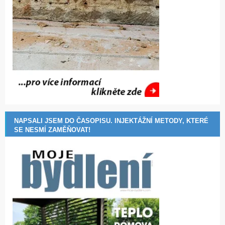
NAPSALI JSEM DO ČASOPISU. INJEKTÁŽNÍ METODY, KTERÉ
SE NESMÍ ZAMĚŇOVAT!