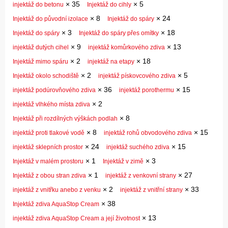
×
35
×
5
injektáž do betonu
Injektáž do cihly
×
8
×
24
Injektáž do původní izolace
Injektáž do spáry
×
3
×
18
Injektáž do spáry
Injektáž do spáry přes omítky
×
9
×
13
injektáž dutých cihel
injektáž komůrkového zdiva
×
2
×
18
Injektáž mimo spáru
injektáž na etapy
×
2
×
5
Injektáž okolo schodiště
injektáž pískovcového zdiva
×
36
×
15
injektáž podúrovňového zdiva
injektáž porothermu
×
2
injektáž vlhkého místa zdiva
×
8
Injektáž při rozdílných výškách podlah
×
8
×
15
injektáž proti tlakové vodě
injektáž rohů obvodového zdiva
×
24
×
15
injektáž sklepních prostor
injektáž suchého zdiva
×
1
×
3
Injektáž v malém prostoru
Injektáž v zimě
×
1
×
27
Injektáž z obou stran zdiva
injektáž z venkovní strany
×
2
×
33
injektáž z vnitřku anebo z venku
injektáž z vnitřní strany
×
38
Injektáž zdiva AquaStop Cream
×
13
injektáž zdiva AquaStop Cream a její životnost