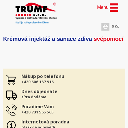
Menu
0
Kč
Krémová injektáž a sanace zdiva
svépomocí
Nákup po telefonu
+420 606 187 916
Dnes objednáte
zítra dodáme
Poradíme Vám
+420 731 565 565
Internetová poradna
otázky a odpovědi