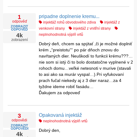
pripadne doplnenie kremu...
1
odpověď
injektáž rohů obvodového zdiva
injektáž z
ZOBRAZIT
venkovní strany
injektáž z vnitřní strany
ODPOVĚĎ
4k
neplnohodnotná výplň vrtů
zobrazení
Dobrý deň, chcem sa spýtať ,či je možné doplniť
krém „“preistotu““ po pár dňoch znovu do
navŕtaných dier. Neuškodí to funkcii krému???…
nie som si istý či to bolo dostatočne vyplnené v 2
rohoch domu…veľké netesnoti v murive (stavali
to asi ako sa murár vyspal…).Pri vyfukovaní
prach fučal niekedy aj z 3 dier naraz…za 4
tyždne ideme robiť fasádu…
Ďakujem za odpoveď
Opakovaná injektáž
3
odpovědi
neplnohodnotná výplň vrtů
ZOBRAZIT
ODPOVĚDI
Dobrý den,
4k