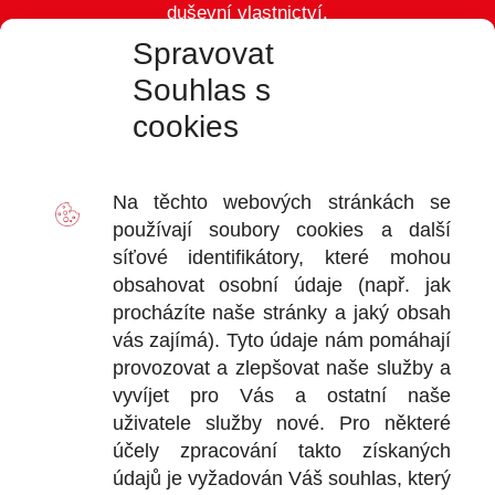
duševní vlastnictví.
Spravovat
Souhlas s
cookies
VÝDEJ
D
Na těchto webových stránkách se
2
používají soubory
cookies
a další
Ot
síťové identifikátory, které mohou
+
obsahovat osobní údaje (např. jak
+
procházíte naše stránky a jaký obsah
vás zajímá). Tyto údaje nám pomáhají
provozovat a zlepšovat naše služby a
vyvíjet pro Vás a ostatní naše
DOKU
uživatele služby nové. Pro některé
účely zpracování takto získaných
Obchodní
údajů je vyžadován Váš souhlas, který