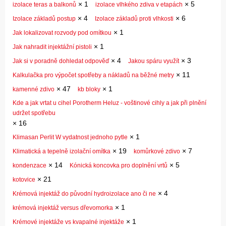
×
1
×
5
izolace teras a balkonů
izolace vlhkého zdiva v etapách
×
4
×
6
Izolace základů postup
Izolace základů proti vlhkosti
×
1
Jak lokalizovat rozvody pod omítkou
×
1
Jak nahradit injektážní pistoli
×
4
×
3
Jak si v poradně dohledat odpověď
Jakou spáru využít
×
11
Kalkulačka pro výpočet spotřeby a nákladů na běžné metry
×
47
×
1
kamenné zdivo
kb bloky
Kde a jak vrtat u cihel Porotherm Heluz - voštinové cihly a jak při plnění
udržet spotřebu
×
16
×
1
Klimasan Perlit W vydatnost jednoho pytle
×
19
×
7
Klimatická a tepelně izolační omítka
komůrkové zdivo
×
14
×
5
kondenzace
Kónická koncovka pro doplnění vrtů
×
21
kotovice
×
4
Krémová injektáž do původní hydroizolace ano či ne
×
1
krémová injektáž versus dřevomorka
×
1
Krémové injektáže vs kvapalné injektáže