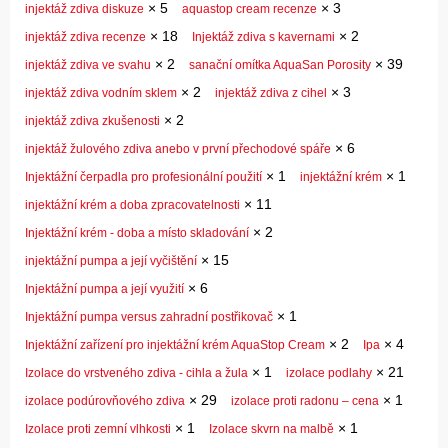
×
5
×
3
injektáž zdiva diskuze
aquastop cream recenze
×
18
×
2
injektáž zdiva recenze
Injektáž zdiva s kavernami
×
2
×
39
injektáž zdiva ve svahu
sanační omítka AquaSan Porosity
×
2
×
3
injektáž zdiva vodním sklem
injektáž zdiva z cihel
×
2
injektáž zdiva zkušenosti
×
6
injektáž žulového zdiva anebo v první přechodové spáře
×
1
×
1
Injektážní čerpadla pro profesionální použití
injektážní krém
×
11
injektážní krém a doba zpracovatelnosti
×
2
Injektážní krém - doba a místo skladování
×
15
injektážní pumpa a její vyčištění
×
6
Injektážní pumpa a její využití
×
1
Injektážní pumpa versus zahradní postřikovač
×
2
×
4
Injektážní zařízení pro injektážní krém AquaStop Cream
Ipa
×
1
×
21
Izolace do vrstveného zdiva - cihla a žula
izolace podlahy
×
29
×
1
izolace podúrovňového zdiva
izolace proti radonu – cena
×
1
×
1
Izolace proti zemní vlhkosti
Izolace skvrn na malbě