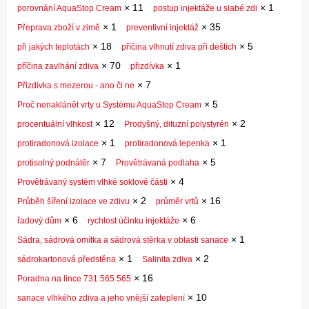
×
11
×
1
porovnání AquaStop Cream
postup injektáže u slabé zdi
×
1
×
35
Přeprava zboží v zimě
preventivní injektáž
×
18
×
5
při jakých teplotách
příčina vlhnutí zdiva při deštích
×
70
×
1
příčina zavlhání zdiva
přizdívka
×
7
Přizdívka s mezerou - ano či ne
×
5
Proč nenaklánět vrty u Systému AquaStop Cream
×
12
×
2
procentuální vlhkost
Prodyšný, difuzní polystyrén
×
1
×
1
protiradonová izolace
protiradonová lepenka
×
7
×
5
protisolný podnátěr
Provětrávaná podlaha
×
4
Provětrávaný systém vlhké soklové části
×
2
×
16
Průběh šíření izolace ve zdivu
průměr vrtů
×
6
×
6
řadový dům
rychlost účinku injektáže
×
1
Sádra, sádrová omítka a sádrová stěrka v oblasti sanace
×
1
×
2
sádrokartonová předstěna
Salinita zdiva
×
16
Poradna na lince 731 565 565
×
10
sanace vlhkého zdiva a jeho vnější zateplení