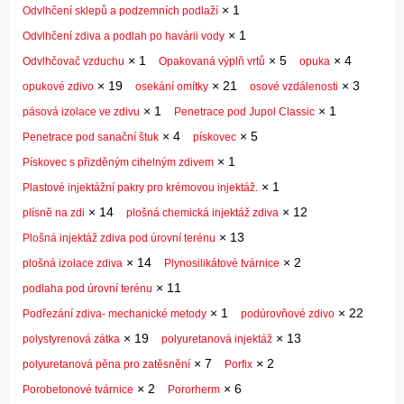
×
1
Odvlhčení sklepů a podzemních podlaží
×
1
Odvlhčení zdiva a podlah po havárii vody
×
1
×
5
×
4
Odvlhčovač vzduchu
Opakovaná výplň vrtů
opuka
×
19
×
21
×
3
opukové zdivo
osekání omítky
osové vzdálenosti
×
1
×
1
pásová izolace ve zdivu
Penetrace pod Jupol Classic
×
4
×
5
Penetrace pod sanační štuk
pískovec
×
1
Pískovec s přizděným cihelným zdivem
×
1
Plastové injektážní pakry pro krémovou injektáž.
×
14
×
12
plísně na zdi
plošná chemická injektáž zdiva
×
13
Plošná injektáž zdiva pod úrovní terénu
×
14
×
2
plošná izolace zdiva
Plynosilikátové tvárnice
×
11
podlaha pod úrovní terénu
×
1
×
22
Podřezání zdiva- mechanické metody
podúrovňové zdivo
×
19
×
13
polystyrenová zátka
polyuretanová injektáž
×
7
×
2
polyuretanová pěna pro zatěsnění
Porfix
×
2
×
6
Porobetonové tvárnice
Pororherm