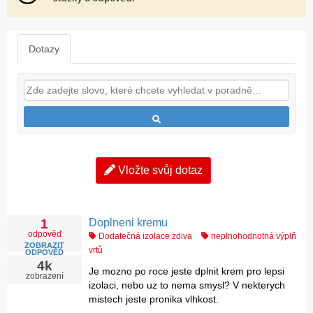
Dotazy
Vložte svůj dotaz
Doplneni kremu
1
odpověď
Dodatečná izolace zdiva
neplnohodnotná výplň
ZOBRAZIT
vrtů
ODPOVĚĎ
4k
Je mozno po roce jeste dplnit krem pro lepsi
zobrazení
izolaci, nebo uz to nema smysl? V nekterych
mistech jeste pronika vlhkost.