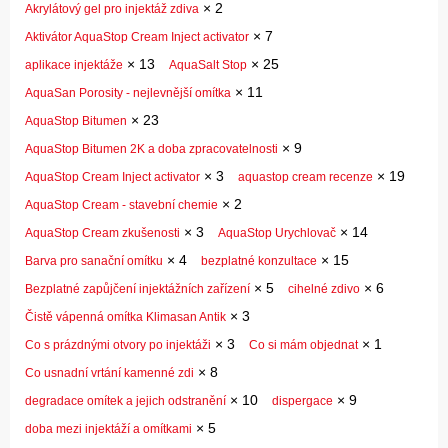
×
2
Akrylátový gel pro injektáž zdiva
×
7
Aktivátor AquaStop Cream Inject activator
×
13
×
25
aplikace injektáže
AquaSalt Stop
×
11
AquaSan Porosity - nejlevnější omítka
×
23
AquaStop Bitumen
×
9
AquaStop Bitumen 2K a doba zpracovatelnosti
×
3
×
19
AquaStop Cream Inject activator
aquastop cream recenze
×
2
AquaStop Cream - stavební chemie
×
3
×
14
AquaStop Cream zkušenosti
AquaStop Urychlovač
×
4
×
15
Barva pro sanační omítku
bezplatné konzultace
×
5
×
6
Bezplatné zapůjčení injektážních zařízení
cihelné zdivo
×
3
Čistě vápenná omítka Klimasan Antik
×
3
×
1
Co s prázdnými otvory po injektáži
Co si mám objednat
×
8
Co usnadní vrtání kamenné zdi
×
10
×
9
degradace omítek a jejich odstranění
dispergace
×
5
doba mezi injektáží a omítkami