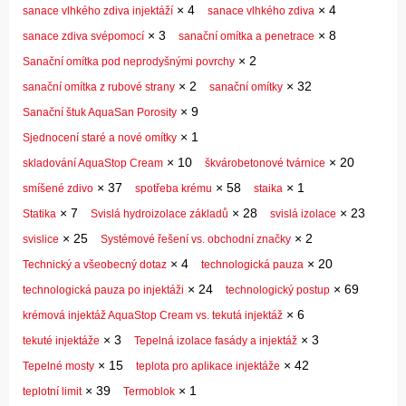
×
4
×
4
sanace vlhkého zdiva injektáží
sanace vlhkého zdiva
×
3
×
8
sanace zdiva svépomocí
sanační omítka a penetrace
×
2
Sanační omítka pod neprodyšnými povrchy
×
2
×
32
sanační omítka z rubové strany
sanační omítky
×
9
Sanační štuk AquaSan Porosity
×
1
Sjednocení staré a nové omítky
×
10
×
20
skladování AquaStop Cream
škvárobetonové tvárnice
×
37
×
58
×
1
smíšené zdivo
spotřeba krému
staika
×
7
×
28
×
23
Statika
Svislá hydroizolace základů
svislá izolace
×
25
×
2
svislice
Systémové řešení vs. obchodní značky
×
4
×
20
Technický a všeobecný dotaz
technologická pauza
×
24
×
69
technologická pauza po injektáži
technologický postup
×
6
krémová injektáž AquaStop Cream vs. tekutá injektáž
×
3
×
3
tekuté injektáže
Tepelná izolace fasády a injektáž
×
15
×
42
Tepelné mosty
teplota pro aplikace injektáže
×
39
×
1
teplotní limit
Termoblok