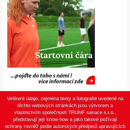
Veškeré údaje, zejména texty a fotografie uvedené na
těchto webových stránkách jsou výtvorem a
vlastnictvím společnosti TRUMF sanace s.r.o.,
představují její know-how a jako takové požívají
ochrany rovněž podle autorských předpisů upravujících