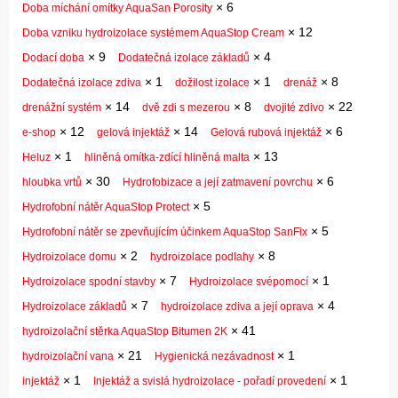
×
6
Doba míchání omítky AquaSan Porosity
×
12
Doba vzniku hydroizolace systémem AquaStop Cream
×
9
×
4
Dodací doba
Dodatečná izolace základů
×
1
×
1
×
8
Dodatečná izolace zdiva
dožilost izolace
drenáž
×
14
×
8
×
22
drenážní systém
dvě zdi s mezerou
dvojité zdivo
×
12
×
14
×
6
e-shop
gelová injektáž
Gelová rubová injektáž
×
1
×
13
Heluz
hliněná omítka-zdící hliněná malta
×
30
×
6
hloubka vrtů
Hydrofobizace a její zatmavení povrchu
×
5
Hydrofobní nátěr AquaStop Protect
×
5
Hydrofobní nátěr se zpevňujícím účinkem AquaStop SanFix
×
2
×
8
Hydroizolace domu
hydroizolace podlahy
×
7
×
1
Hydroizolace spodní stavby
Hydroizolace svépomocí
×
7
×
4
Hydroizolace základů
hydroizolace zdiva a její oprava
×
41
hydroizolační stěrka AquaStop Bitumen 2K
×
21
×
1
hydroizolační vana
Hygienická nezávadnost
×
1
×
1
injektáž
Injektáž a svislá hydroizolace - pořadí provedení