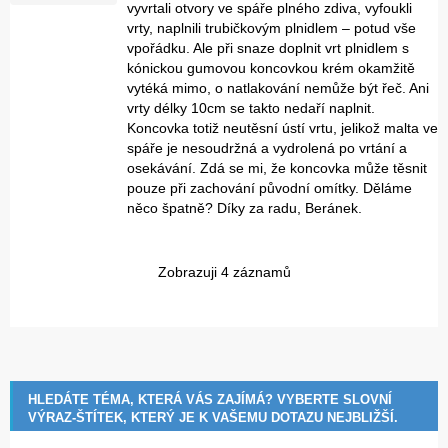
vyvrtali otvory ve spáře plného zdiva, vyfoukli
vrty, naplnili trubičkovým plnidlem – potud vše
vpořádku. Ale při snaze doplnit vrt plnidlem s
kónickou gumovou koncovkou krém okamžitě
vytéká mimo, o natlakování nemůže být řeč. Ani
vrty délky 10cm se takto nedaří naplnit.
Koncovka totiž neutěsní ústí vrtu, jelikož malta ve
spáře je nesoudržná a vydrolená po vrtání a
osekávání. Zdá se mi, že koncovka může těsnit
pouze při zachování původní omítky. Děláme
něco špatně? Díky za radu, Beránek.
Zobrazuji 4 záznamů
HLEDÁTE TÉMA, KTERÁ VÁS ZAJÍMÁ? VYBERTE SLOVNÍ
VÝRAZ-ŠTÍTEK, KTERÝ JE K VAŠEMU DOTAZU NEJBLIŽŠÍ.