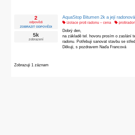
AquaStop Bitumen 2k a její radonov
2
odpovědi
izolace proti radonu – cena
protirado
ZOBRAZIT ODPOVĚDI
Dobrý den,
5k
na základě tel. hovoru prosím o zaslání 
zobrazení
radonu. Potřebuji sanovat stavbu se stř
Děkuji, s pozdravem Naďa Francová
Zobrazuji 1 záznam