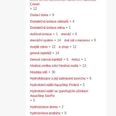
Cream
×
12
×
9
Dodací doba
×
4
Dodatečná izolace základů
×
1
Dodatečná izolace zdiva
×
1
×
8
dožilost izolace
drenáž
×
14
×
8
drenážní systém
dvě zdi s mezerou
×
22
×
12
dvojité zdivo
e-shop
×
14
gelová injektáž
×
6
×
1
Gelová rubová injektáž
Heluz
×
13
hliněná omítka-zdící hliněná malta
×
30
hloubka vrtů
×
6
Hydrofobizace a její zatmavení povrchu
×
5
Hydrofobní nátěr AquaStop Protect
Hydrofobní nátěr se zpevňujícím účinkem
AquaStop SanFix
×
5
×
2
Hydroizolace domu
×
8
hydroizolace podlahy