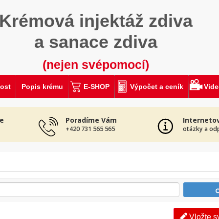
Krémová injektáž zdiva
a sanace zdiva
(nejen svépomocí)
ost
Popis krému
E-SHOP
Výpočet a ceník
Vid
e
Poradíme Vám
Interneto
+420 731 565 565
otázky a od
Vložte s