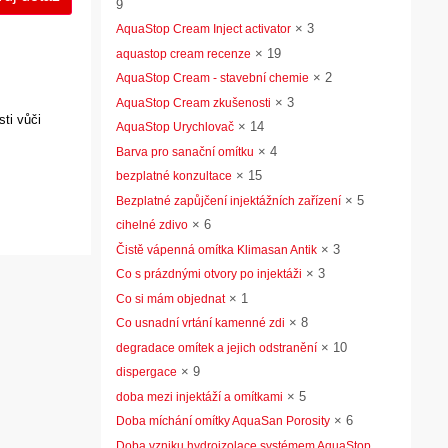
9
×
3
AquaStop Cream Inject activator
×
19
aquastop cream recenze
×
2
AquaStop Cream - stavební chemie
×
3
AquaStop Cream zkušenosti
ti vůči
×
14
AquaStop Urychlovač
×
4
Barva pro sanační omítku
×
15
bezplatné konzultace
×
5
Bezplatné zapůjčení injektážních zařízení
×
6
cihelné zdivo
×
3
Čistě vápenná omítka Klimasan Antik
×
3
Co s prázdnými otvory po injektáži
×
1
Co si mám objednat
×
8
Co usnadní vrtání kamenné zdi
×
10
degradace omítek a jejich odstranění
×
9
dispergace
×
5
doba mezi injektáží a omítkami
×
6
Doba míchání omítky AquaSan Porosity
Doba vzniku hydroizolace systémem AquaStop