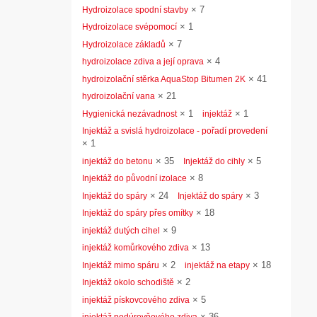
×
7
Hydroizolace spodní stavby
×
1
Hydroizolace svépomocí
×
7
Hydroizolace základů
×
4
hydroizolace zdiva a její oprava
×
41
hydroizolační stěrka AquaStop Bitumen 2K
×
21
hydroizolační vana
×
1
×
1
Hygienická nezávadnost
injektáž
Injektáž a svislá hydroizolace - pořadí provedení
×
1
×
35
×
5
injektáž do betonu
Injektáž do cihly
×
8
Injektáž do původní izolace
×
24
×
3
Injektáž do spáry
Injektáž do spáry
×
18
Injektáž do spáry přes omítky
×
9
injektáž dutých cihel
×
13
injektáž komůrkového zdiva
×
2
×
18
Injektáž mimo spáru
injektáž na etapy
×
2
Injektáž okolo schodiště
×
5
injektáž pískovcového zdiva
×
36