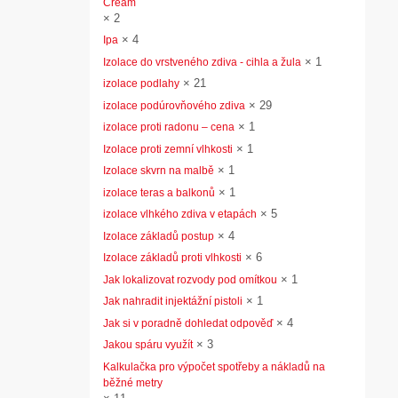
Cream
×
2
×
4
Ipa
×
1
Izolace do vrstveného zdiva - cihla a žula
×
21
izolace podlahy
×
29
izolace podúrovňového zdiva
×
1
izolace proti radonu – cena
×
1
Izolace proti zemní vlhkosti
×
1
Izolace skvrn na malbě
×
1
izolace teras a balkonů
×
5
izolace vlhkého zdiva v etapách
×
4
Izolace základů postup
×
6
Izolace základů proti vlhkosti
×
1
Jak lokalizovat rozvody pod omítkou
×
1
Jak nahradit injektážní pistoli
×
4
Jak si v poradně dohledat odpověď
×
3
Jakou spáru využít
Kalkulačka pro výpočet spotřeby a nákladů na
běžné metry