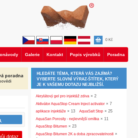
0
Kč
eonávody
Galerie
Kontakt
Popis výrobků
Poradna
HLEDÁTE TÉMA, KTERÁ VÁS ZAJÍMÁ?
vá poradna
VYBERTE SLOVNÍ VÝRAZ-ŠTÍTEK, KTERÝ
povědi
JE K VAŠEMU DOTAZU NEJBLIŽŠÍ.
×
2
Akrylátový gel pro injektáž zdiva
×
7
Aktivátor AquaStop Cream Inject activator
×
13
×
25
aplikace injektáže
AquaSalt Stop
×
11
AquaSan Porosity - nejlevnější omítka
×
23
AquaStop Bitumen
×
AquaStop Bitumen 2K a doba zpracovatelnosti
vůj dotaz