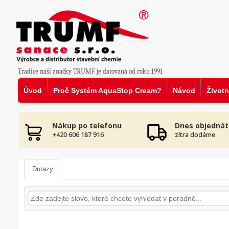
Tradice naší značky TRUMF je datovaná od roku 1991
Úvod
Proč Systém AquaStop Cream?
Návod
Životn
Nákup po telefonu
Dnes objednát
+420 606 187 916
zítra dodáme
Dotazy