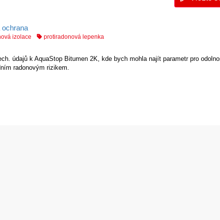
á ochrana
nová izolace
protiradonová lepenka
tech. údajů k AquaStop Bitumen 2K, kde bych mohla najít parametr pro odolnos
edním radonovým rizikem.