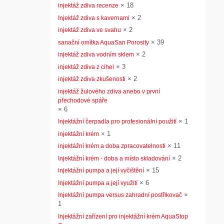
×
18
injektáž zdiva recenze
×
2
Injektáž zdiva s kavernami
×
2
injektáž zdiva ve svahu
×
39
sanační omítka AquaSan Porosity
×
2
injektáž zdiva vodním sklem
×
3
injektáž zdiva z cihel
×
2
injektáž zdiva zkušenosti
injektáž žulového zdiva anebo v první
přechodové spáře
×
6
×
1
Injektážní čerpadla pro profesionální použití
×
1
injektážní krém
×
11
injektážní krém a doba zpracovatelnosti
×
2
Injektážní krém - doba a místo skladování
×
15
injektážní pumpa a její vyčištění
×
6
Injektážní pumpa a její využití
×
Injektážní pumpa versus zahradní postřikovač
1
Injektážní zařízení pro injektážní krém AquaStop