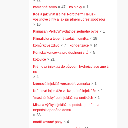
×
11
×
47
×
1
kamenné zdivo
kb bloky
Kde a jak vrtat u cihel Porotherm Heluz -
voštinové cihly a jak při plnění udržet spotřebu
×
16
×
1
Klimasan Perlit W vydatnost jednoho pytle
×
19
Klimatická a tepelně izolační omítka
×
7
×
14
komůrkové zdivo
kondenzace
×
5
Kónická koncovka pro doplnění vrtů
×
21
kotovice
Krémová injektáž do původní hydroizolace ano či
ne
×
4
×
1
krémová injektáž versus dřevomorka
×
1
Krémové injektáže vs kvapalné injektáže
×
1
"mastné fleky" po injektáži na omítkách
Místa a výšky injektáže u podsklepeného a
nepodsklepeného domu
×
33
×
4
modifikované pásy