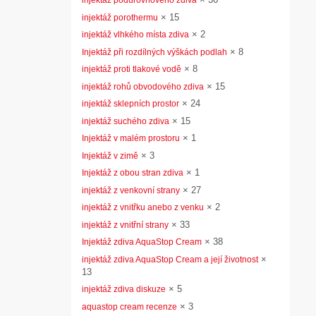
injektáž podúrovňového zdiva
×
15
injektáž porothermu
×
2
injektáž vlhkého místa zdiva
×
8
Injektáž při rozdílných výškách podlah
×
8
injektáž proti tlakové vodě
×
15
injektáž rohů obvodového zdiva
×
24
injektáž sklepních prostor
×
15
injektáž suchého zdiva
×
1
Injektáž v malém prostoru
×
3
Injektáž v zimě
×
1
Injektáž z obou stran zdiva
×
27
injektáž z venkovní strany
×
2
injektáž z vnitřku anebo z venku
×
33
injektáž z vnitřní strany
×
38
Injektáž zdiva AquaStop Cream
×
injektáž zdiva AquaStop Cream a její životnost
13
×
5
injektáž zdiva diskuze
×
3
aquastop cream recenze