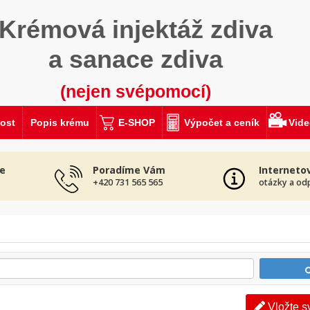
Krémová injektáž zdiva
a sanace zdiva
(nejen svépomocí)
ost
Popis krému
E-SHOP
Výpočet a ceník
Vid
e
Poradíme Vám
Interneto
+420 731 565 565
otázky a od
Vložte s