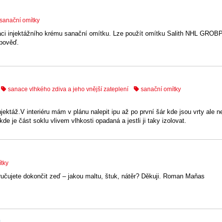
sanační omítky
kaci injektážního krému sanační omítku. Lze použít omítku Salith NHL GRO
dpověď.
sanace vlhkého zdiva a jeho vnější zateplení
sanační omítky
ektáž.V interiéru mám v plánu nalepit ipu až po první šár kde jsou vrty ale 
 je část soklu vlivem vlhkosti opadaná a jestli ji taky izolovat.
tky
oručujete dokončit zeď – jakou maltu, štuk, nátěr? Děkuji. Roman Maňas