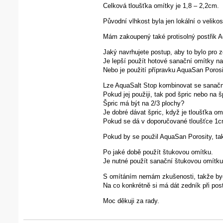
Celková tloušťka omítky je 1,8 – 2,2cm.
Původní vlhkost byla jen lokální o veliko
Mám zakoupený také protisolný postřik A
Jaký navrhujete postup, aby to bylo pro
Je lepší použít hotové sanační omítky 
Nebo je použití přípravku AquaSan Poros
Lze AquaSalt Stop kombinovat se sanačn
Pokud jej použiji, tak pod špric nebo na š
Špric má být na 2/3 plochy?
Je dobré dávat špric, když je tloušťka o
Pokud se dá v doporučované tloušťce 1cm
Pokud by se použil AquaSan Porosity, ta
Po jaké době použít štukovou omítku.
Je nutné použít sanační štukovou omítk
S omítáním nemám zkušenosti, takže bych
Na co konkrétně si má dát zedník při pos
Moc děkuji za rady.