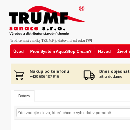
Tradice naší značky TRUMF je datovaná od roku 1991
Úvod
Proč Systém AquaStop Cream?
Návod
Životn
Nákup po telefonu
Dnes objednát
+420 606 187 916
zítra dodáme
Dotazy