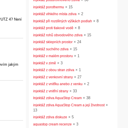
injektáž podúrovňového zdiva
×
15
injektáž porothermu
×
2
injektáž vlhkého místa zdiva
BPUTZ 4? Není
×
8
Injektáž při rozdílných výškách podlah
×
8
injektáž proti tlakové vodě
×
15
injektáž rohů obvodového zdiva
×
24
injektáž sklepních prostor
×
15
injektáž suchého zdiva
×
1
Injektáž v malém prostoru
×
3
Injektáž v zimě
nevím jakým
×
1
Injektáž z obou stran zdiva
×
27
injektáž z venkovní strany
×
2
injektáž z vnitřku anebo z venku
×
33
injektáž z vnitřní strany
×
38
Injektáž zdiva AquaStop Cream
×
injektáž zdiva AquaStop Cream a její životnost
13
×
5
injektáž zdiva diskuze
×
3
aquastop cream recenze