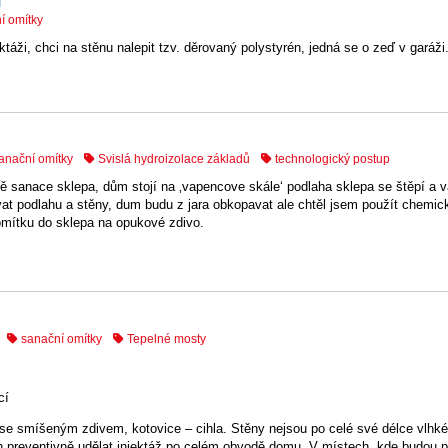
i
í omítky
áži, chci na stěnu nalepit tzv. děrovaný polystyrén, jedná se o zeď v garáži
anační omítky
Svislá hydroizolace základů
technologický postup
ě sanace sklepa, dům stojí na ‚vapencove skále‘ podlaha sklepa se štěpí a
t podlahu a stěny, dum budu z jara obkopavat ale chtěl jsem použít chemick
omítku do sklepa na opukové zdivo.
sanační omítky
Tepelné mosty
cí
se smíšeným zdivem, kotovice – cihla. Stěny nejsou po celé své délce vlhké
ch preventivně udělat injektáž po celém obvodě domu. V místech, kde budou 