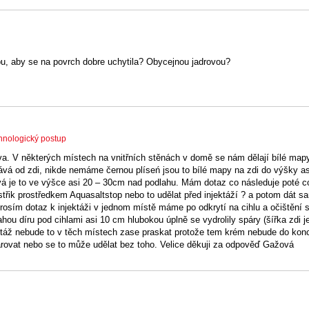
pu, aby se na povrch dobre uchytila? Obycejnou jadrovou?
hnologický postup
va. V některých místech na vnitřních stěnách v domě se nám dělají bílé mapy
vá od zdi, nikde nemáme černou plíseń jsou to bílé mapy na zdi do výšky a
vá je to ve výšce asi 20 – 30cm nad podlahu. Mám dotaz co následuje poté 
střik prostředkem Aquasaltstop nebo to udělat před injektáží ? a potom dát s
rosím dotaz k injektáži v jednom místě máme po odkrytí na cihlu a očištění 
hou díru pod cihlami asi 10 cm hlubokou úplně se vydrolily spáry (šířka zdi j
táž nebude to v těch místech zase praskat protože tem krém nebude do kon
spárovat nebo se to může udělat bez toho. Velice děkuji za odpověď Gažová