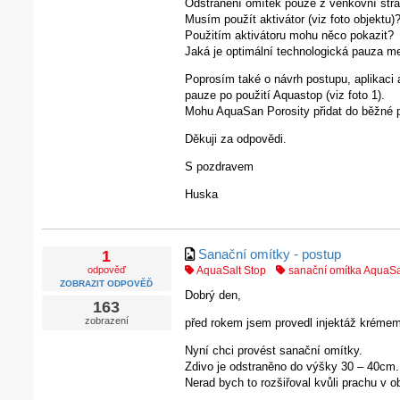
Odstranění omítek pouze z venkovní stra
Musím použít aktivátor (viz foto objektu)
Použitím aktivátoru mohu něco pokazit?
Jaká je optimální technologická pauza m
Poprosím také o návrh postupu, aplikaci
pauze po použití Aquastop (viz foto 1).
Mohu AquaSan Porosity přidat do běžné 
Děkuji za odpovědi.
S pozdravem
Huska
Sanační omítky - postup
1
odpověď
AquaSalt Stop
sanační omítka AquaSa
ZOBRAZIT ODPOVĚĎ
Dobrý den,
163
zobrazení
před rokem jsem provedl injektáž kréme
Nyní chci provést sanační omítky.
Zdivo je odstraněno do výšky 30 – 40cm.
Nerad bych to rozšiřoval kvůli prachu v 