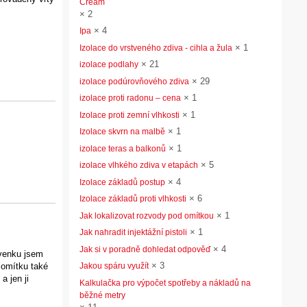
Cream
×
2
×
4
Ipa
×
1
Izolace do vrstveného zdiva - cihla a žula
×
21
izolace podlahy
×
29
izolace podúrovňového zdiva
×
1
izolace proti radonu – cena
×
1
Izolace proti zemní vlhkosti
×
1
Izolace skvrn na malbě
×
1
izolace teras a balkonů
×
5
izolace vlhkého zdiva v etapách
×
4
Izolace základů postup
×
6
Izolace základů proti vlhkosti
×
1
Jak lokalizovat rozvody pod omítkou
×
1
Jak nahradit injektážní pistoli
×
4
Jak si v poradně dohledat odpověď
Zvenku jsem
×
3
í omítku také
Jakou spáru využít
a jen ji
Kalkulačka pro výpočet spotřeby a nákladů na
běžné metry