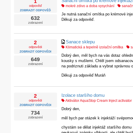
Sanační omítka po krémové injektáž
1
odpověď
mokré zdivo a doba vysychání
sanačn
ZOBRAZIT ODPOVĚĎ
Je nutná sanační omítka po krémové injekt
632
Děkuji za odpověď.
zobrazení
Sanace sklepu
2
odpovědi
Klimatická a tepelně izolační omítka
s
ZOBRAZIT ODPOVĚDI
Dobrý den, měl bych na vás dotaz ohledn
649
kousky s mušlemi. Chtěl jsem odsanacova
zobrazení
na podriznuti základu a vybrat správnou 
Děkuji za odpověď Muráň
Izolace staršího domu
2
odpovědi
Aktivátor AquaStop Cream Inject activator
ZOBRAZIT ODPOVĚDI
Dobrý den,
734
zobrazení
měl bych par otázek k injektáží svépomo
chystám se dělat injektáž staršího domu 
neukazují známky vlhkosti, ale chtěl by