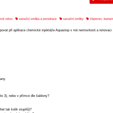
né zdivo
sanační omítka a penetrace
sanační omítky
Vápenec -kamenn
upovat při aplikace chemické injektáže Aquastop v mé nemovitosti a renovaci
any.
to 3), nebo v přímce dle šablony?
el tak kolik stupňů)?