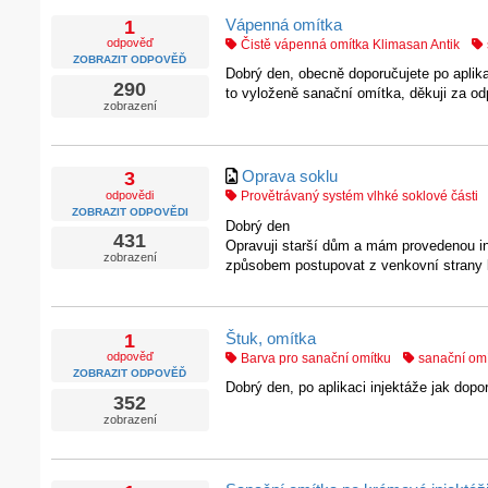
Vápenná omítka
1
odpověď
Čistě vápenná omítka Klimasan Antik
ZOBRAZIT ODPOVĚĎ
Dobrý den, obecně doporučujete po apli
290
to vyloženě sanační omítka, děkuji za o
zobrazení
Oprava soklu
3
odpovědi
Provětrávaný systém vlhké soklové části
ZOBRAZIT ODPOVĚDI
Dobrý den
431
Opravuji starší dům a mám provedenou inj
zobrazení
způsobem postupovat z venkovní strany kde
Štuk, omítka
1
odpověď
Barva pro sanační omítku
sanační omí
ZOBRAZIT ODPOVĚĎ
Dobrý den, po aplikaci injektáže jak dop
352
zobrazení