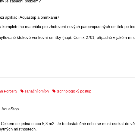
ny je zásadní problém?
?
ezi aplikací Aquastop a omítkami?
 a kompletního materiálu pro zhotovení nových paropropustných omítek po te
pytlované štukové venkovní omítky (např. Cemix 2701, případně v jakém mno
n Porosity
sanační omítky
technologický postup
m AquaStop.
 Celkem se jedná o cca 5,3 m2. Je to dostatečné nebo se musí osekat do vě
obytných místnostech.