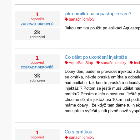
jaka omitka na aquastop cream?
1
odpověď
sanační omítky
ZOBRAZIT ODPOVĚĎ
Jakou omitku použít po aplikaci Aquasto
2k
zobrazení
Co dělat po ukončení injektáže
1
odpověď
AquaSalt Stop
sanační omítky
tec
ZOBRAZIT ODPOVĚĎ
Dobrý den, budeme provádět injektáž zdi
3k
se omítka, někde praská omítka a odpadá
zobrazení
nad podlahu, tak kde to praská a odpadá
injektáž ? Potom se ještě musí udělat ná
omítku? Prosím o info o postupu. Ještě p
chceme dělat injektáž asi 10cm nad podla
máme obavy , že když tam dáme tu injek
radu jak to vyřešit jestli prvně nově vy
Co s omítkou
1
odpověď
sanační omítky