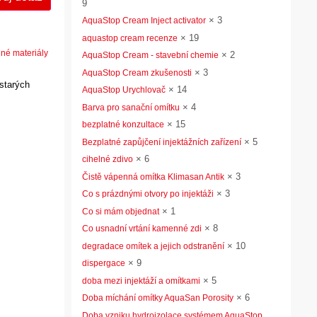
9
×
3
AquaStop Cream Inject activator
×
19
aquastop cream recenze
é materiály
×
2
AquaStop Cream - stavební chemie
×
3
AquaStop Cream zkušenosti
 starých
×
14
AquaStop Urychlovač
×
4
Barva pro sanační omítku
×
15
bezplatné konzultace
×
5
Bezplatné zapůjčení injektážních zařízení
×
6
cihelné zdivo
×
3
Čistě vápenná omítka Klimasan Antik
×
3
Co s prázdnými otvory po injektáži
×
1
Co si mám objednat
×
8
Co usnadní vrtání kamenné zdi
×
10
degradace omítek a jejich odstranění
×
9
dispergace
×
5
doba mezi injektáží a omítkami
×
6
Doba míchání omítky AquaSan Porosity
Doba vzniku hydroizolace systémem AquaStop