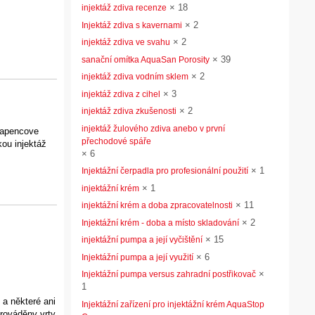
×
18
injektáž zdiva recenze
×
2
Injektáž zdiva s kavernami
.
×
2
injektáž zdiva ve svahu
×
39
sanační omítka AquaSan Porosity
×
2
injektáž zdiva vodním sklem
×
3
injektáž zdiva z cihel
×
2
injektáž zdiva zkušenosti
injektáž žulového zdiva anebo v první
 vapencove
přechodové spáře
ou injektáž
×
6
×
1
Injektážní čerpadla pro profesionální použití
×
1
injektážní krém
×
11
injektážní krém a doba zpracovatelnosti
×
2
Injektážní krém - doba a místo skladování
×
15
injektážní pumpa a její vyčištění
×
6
Injektážní pumpa a její využití
×
Injektážní pumpa versus zahradní postřikovač
1
 a některé ani
Injektážní zařízení pro injektážní krém AquaStop
prováděny vrty