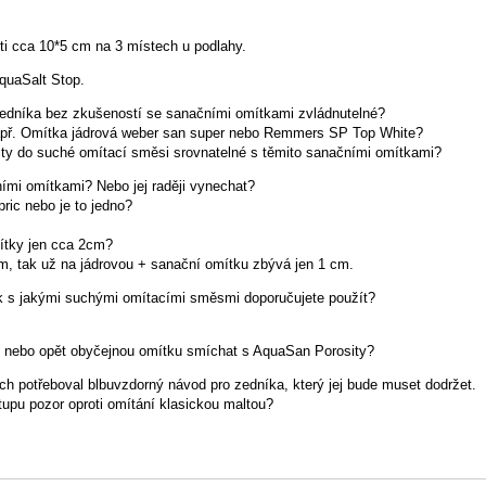
sti cca 10*5 cm na 3 místech u podlahy.
quaSalt Stop.
 zedníka bez zkušeností se sanačními omítkami zvládnutelné?
např. Omítka jádrová weber san super nebo Remmers SP Top White?
ity do suché omítací směsi srovnatelné s těmito sanačními omítkami?
ími omítkami? Nebo jej raději vynechat?
pric nebo je to jedno?
mítky jen cca 2cm?
, tak už na jádrovou + sanační omítku zbývá jen 1 cm.
k s jakými suchými omítacími směsmi doporučujete použít?
u nebo opět obyčejnou omítku smíchat s AquaSan Porosity?
 potřeboval blbuvzdorný návod pro zedníka, který jej bude muset dodržet.
tupu pozor oproti omítání klasickou maltou?