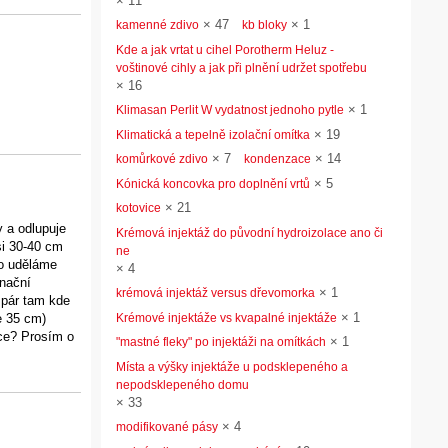
×
11
×
47
×
1
kamenné zdivo
kb bloky
Kde a jak vrtat u cihel Porotherm Heluz -
voštinové cihly a jak při plnění udržet spotřebu
×
16
×
1
Klimasan Perlit W vydatnost jednoho pytle
×
19
Klimatická a tepelně izolační omítka
×
7
×
14
komůrkové zdivo
kondenzace
×
5
Kónická koncovka pro doplnění vrtů
×
21
kotovice
 a odlupuje
Krémová injektáž do původní hydroizolace ano či
si 30-40 cm
ne
co uděláme
×
4
anační
×
1
krémová injektáž versus dřevomorka
spár tam kde
×
1
Krémové injektáže vs kvapalné injektáže
e 35 cm)
ce? Prosím o
×
1
"mastné fleky" po injektáži na omítkách
Místa a výšky injektáže u podsklepeného a
nepodsklepeného domu
×
33
×
4
modifikované pásy