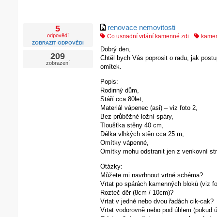
renovace nemovitosti
5
odpovědí
Co usnadní vrtání kamenné zdi
kamen
ZOBRAZIT ODPOVĚDI
Dobrý den,
209
Chtěl bych Vás poprosit o radu, jak post
zobrazení
omítek.
Popis:
Rodinný dům,
Stáří cca 80let,
Materiál vápenec (asi) – viz foto 2,
Bez průběžné ložní spáry,
Tloušťka stěny 40 cm,
Délka vlhkých stěn cca 25 m,
Omítky vápenné,
Omítky mohu odstranit jen z venkovní str
Otázky:
Můžete mi navrhnout vrtné schéma?
Vrtat po spárách kamenných bloků (viz fo
Rozteč děr (8cm / 10cm)?
Vrtat v jedné nebo dvou řadách cik-cak?
Vrtat vodorovně nebo pod úhlem (pokud úh