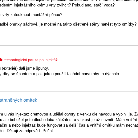
vedením injektážního krému vrty zvlhčit? Pokud ano, stačí voda?
é vrty zafouknout montážní pěnou?
 hladké omítky sádrové, je možné na takto ošetřené stěny nanést tyto omítky?
technologická pauza po injektáži
(exteriér) dali jsme špunty.
y díry se špuntem a pak jakou použít fasádní barvu aby to dýchalo.
odstraněných omítek
 u vás injektaz cremovou a udělal otvory z venku dle návodu a vyplnil je. 
 ale bohužel je to dlouhodobá záležitost a vlhkost je už i uvnitř. Mám vnitřn
ační a nebo injektaz bude fungovat za delší čas a vnitřní omítku mám nechat 
dni. Děkuji za odpověď. Pešat