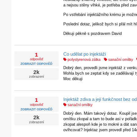
a nejsou stěny vlhké, je potřeba před za
Po vstřebání injektážního krému je možn
Poslední dotaz, jelikož bych si přál mít
Děkuji pěkně s pozdravem David
Co udělat po injektáži
1
odpověď
polystyrenová zátka
sanační omítky
ZOBRAZIT ODPOVĚĎ
Dobrý den, provedli jsme injektáž z venku 
2k
Mohla bych se zeptat kdy se zadělávají t
zobrazení
Moc děkuji
Injektáž zdiva a její funkčnost bez 
1
odpověď
sanační omítky
ZOBRAZIT ODPOVĚĎ
Dobrý den. Mám takový dotaz. Koupil jsem
2k
omítku zkopal a tam to bude asi v pořádku
zobrazení
zkopat alespoň kde je to mokré a dát san
ovlhcovat? Injektaz jsem provedl před 14