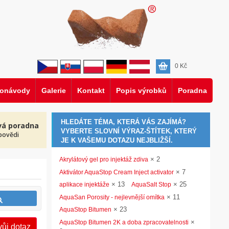
0
Kč
eonávody
Galerie
Kontakt
Popis výrobků
Poradna
HLEDÁTE TÉMA, KTERÁ VÁS ZAJÍMÁ?
vá poradna
VYBERTE SLOVNÍ VÝRAZ-ŠTÍTEK, KTERÝ
povědi
JE K VAŠEMU DOTAZU NEJBLIŽŠÍ.
×
2
Akrylátový gel pro injektáž zdiva
×
7
Aktivátor AquaStop Cream Inject activator
×
13
×
25
aplikace injektáže
AquaSalt Stop
×
11
AquaSan Porosity - nejlevnější omítka
×
23
AquaStop Bitumen
×
AquaStop Bitumen 2K a doba zpracovatelnosti
vůj dotaz