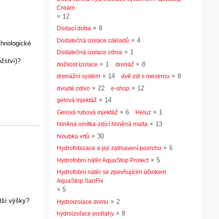
Cream
×
12
×
9
Dodací doba
×
4
Dodatečná izolace základů
chnologické
×
1
Dodatečná izolace zdiva
žství)?
×
1
×
8
dožilost izolace
drenáž
×
14
×
8
drenážní systém
dvě zdi s mezerou
×
22
×
12
dvojité zdivo
e-shop
×
14
gelová injektáž
×
6
×
1
Gelová rubová injektáž
Heluz
×
13
hliněná omítka-zdící hliněná malta
×
30
hloubka vrtů
×
6
Hydrofobizace a její zatmavení povrchu
×
5
Hydrofobní nátěr AquaStop Protect
Hydrofobní nátěr se zpevňujícím účinkem
AquaStop SanFix
×
5
tší výšky?
×
2
Hydroizolace domu
×
8
hydroizolace podlahy