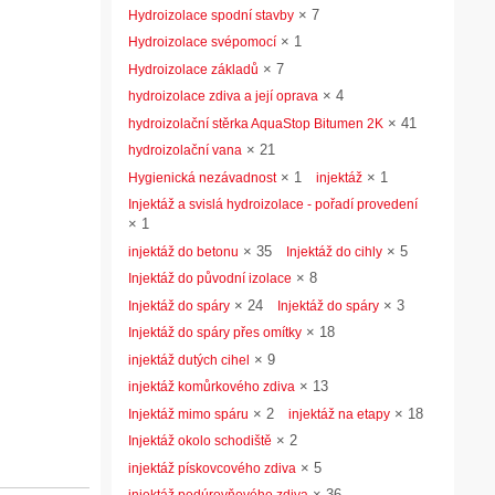
×
7
Hydroizolace spodní stavby
×
1
Hydroizolace svépomocí
×
7
Hydroizolace základů
×
4
hydroizolace zdiva a její oprava
×
41
hydroizolační stěrka AquaStop Bitumen 2K
×
21
hydroizolační vana
×
1
×
1
Hygienická nezávadnost
injektáž
Injektáž a svislá hydroizolace - pořadí provedení
×
1
×
35
×
5
injektáž do betonu
Injektáž do cihly
×
8
Injektáž do původní izolace
×
24
×
3
Injektáž do spáry
Injektáž do spáry
×
18
Injektáž do spáry přes omítky
×
9
injektáž dutých cihel
×
13
injektáž komůrkového zdiva
×
2
×
18
Injektáž mimo spáru
injektáž na etapy
×
2
Injektáž okolo schodiště
×
5
injektáž pískovcového zdiva
×
36