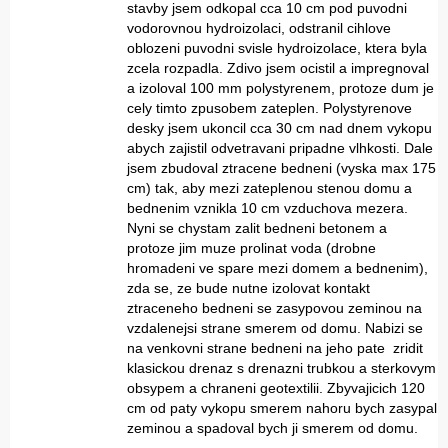
stavby jsem odkopal cca 10 cm pod puvodni
vodorovnou hydroizolaci, odstranil cihlove
oblozeni puvodni svisle hydroizolace, ktera byla
zcela rozpadla. Zdivo jsem ocistil a impregnoval
a izoloval 100 mm polystyrenem, protoze dum je
cely timto zpusobem zateplen. Polystyrenove
desky jsem ukoncil cca 30 cm nad dnem vykopu
abych zajistil odvetravani pripadne vlhkosti. Dale
jsem zbudoval ztracene bedneni (vyska max 175
cm) tak, aby mezi zateplenou stenou domu a
bednenim vznikla 10 cm vzduchova mezera.
Nyni se chystam zalit bedneni betonem a
protoze jim muze prolinat voda (drobne
hromadeni ve spare mezi domem a bednenim),
zda se, ze bude nutne izolovat kontakt
ztraceneho bedneni se zasypovou zeminou na
vzdalenejsi strane smerem od domu. Nabizi se
na venkovni strane bedneni na jeho pate zridit
klasickou drenaz s drenazni trubkou a sterkovym
obsypem a chraneni geotextilii. Zbyvajicich 120
cm od paty vykopu smerem nahoru bych zasypal
zeminou a spadoval bych ji smerem od domu.