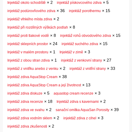
×
2
×
5
Injektáž okolo schodiště
injektáž pískovcového zdiva
×
36
×
15
injektáž podúrovňového zdiva
injektáž porothermu
×
2
injektáž vlhkého místa zdiva
×
8
Injektáž při rozdílných výškách podlah
×
8
×
15
injektáž proti tlakové vodě
injektáž rohů obvodového zdiva
×
24
×
15
injektáž sklepních prostor
injektáž suchého zdiva
×
1
×
3
Injektáž v malém prostoru
Injektáž v zimě
×
1
×
27
Injektáž z obou stran zdiva
injektáž z venkovní strany
×
2
×
33
injektáž z vnitřku anebo z venku
injektáž z vnitřní strany
×
38
Injektáž zdiva AquaStop Cream
×
13
injektáž zdiva AquaStop Cream a její životnost
×
5
×
3
injektáž zdiva diskuze
aquastop cream recenze
×
18
×
2
injektáž zdiva recenze
Injektáž zdiva s kavernami
×
2
×
39
injektáž zdiva ve svahu
sanační omítka AquaSan Porosity
×
2
×
3
injektáž zdiva vodním sklem
injektáž zdiva z cihel
×
2
injektáž zdiva zkušenosti