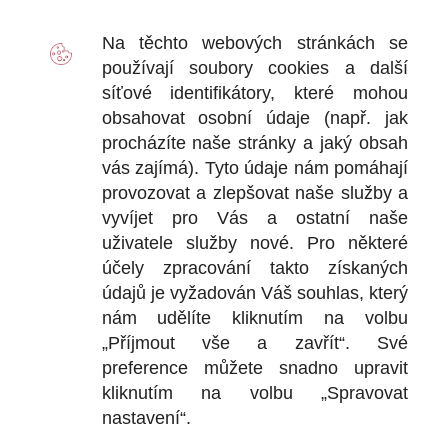
D
Na těchto webových stránkách se
2
používají soubory
cookies
a další
Ot
síťové identifikátory, které mohou
+
obsahovat osobní údaje (např. jak
+
procházíte naše stránky a jaký obsah
vás zajímá). Tyto údaje nám pomáhají
provozovat a zlepšovat naše služby a
vyvíjet pro Vás a ostatní naše
DOKU
uživatele služby nové. Pro některé
účely zpracování takto získaných
Obchodní
údajů je vyžadován Váš souhlas, který
nám udělíte kliknutím na volbu
Reklamačn
„Příjmout vše a zavřít“. Své
Ochrana o
preference můžete snadno upravit
kliknutím na volbu „Spravovat
nastavení“.
KONTA