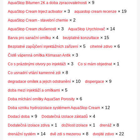
×
9
AquaStop Bitumen 2K a doba zpracovatelnosti
×
3
×
19
AquaStop Cream Inject activator
aquastop cream recenze
×
2
AquaStop Cream - stavební chemie
×
3
×
14
AquaStop Cream zkušenosti
AquaStop Urychlovač
×
4
×
15
Barva pro sanační omítku
bezplatné konzultace
×
5
×
6
Bezplatné zapůjčení injektážních zařízení
cihelné zdivo
×
3
Čistě vápenná omítka Klimasan Antik
×
3
×
1
Co s prázdnými otvory po injektáži
Co si mám objednat
×
8
Co usnadní vrtání kamenné zdi
×
10
×
9
degradace omítek a jejich odstranění
dispergace
×
5
doba mezi injektáží a omítkami
×
6
Doba míchání omítky AquaSan Porosity
×
12
Doba vzniku hydroizolace systémem AquaStop Cream
×
9
×
4
Dodací doba
Dodatečná izolace základů
×
1
×
1
×
8
Dodatečná izolace zdiva
dožilost izolace
drenáž
×
14
×
8
×
22
drenážní systém
dvě zdi s mezerou
dvojité zdivo