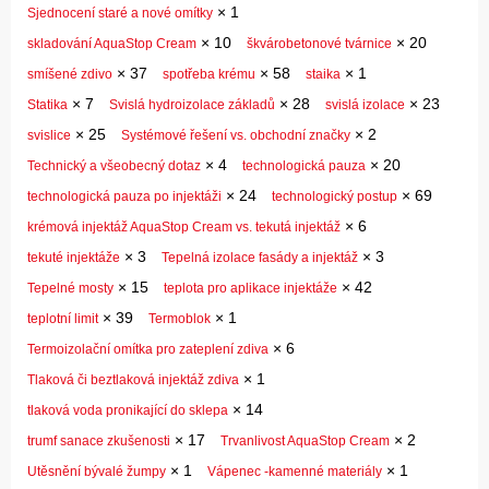
×
1
Sjednocení staré a nové omítky
×
10
×
20
skladování AquaStop Cream
škvárobetonové tvárnice
×
37
×
58
×
1
smíšené zdivo
spotřeba krému
staika
×
7
×
28
×
23
Statika
Svislá hydroizolace základů
svislá izolace
×
25
×
2
svislice
Systémové řešení vs. obchodní značky
×
4
×
20
Technický a všeobecný dotaz
technologická pauza
×
24
×
69
technologická pauza po injektáži
technologický postup
×
6
krémová injektáž AquaStop Cream vs. tekutá injektáž
×
3
×
3
tekuté injektáže
Tepelná izolace fasády a injektáž
×
15
×
42
Tepelné mosty
teplota pro aplikace injektáže
×
39
×
1
teplotní limit
Termoblok
×
6
Termoizolační omítka pro zateplení zdiva
×
1
Tlaková či beztlaková injektáž zdiva
×
14
tlaková voda pronikající do sklepa
×
17
×
2
trumf sanace zkušenosti
Trvanlivost AquaStop Cream
×
1
×
1
Utěsnění bývalé žumpy
Vápenec -kamenné materiály