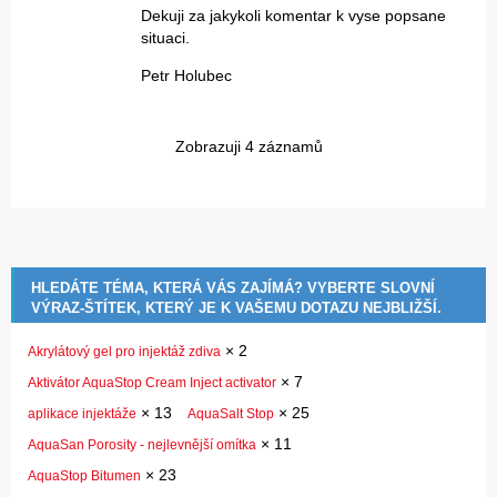
Dekuji za jakykoli komentar k vyse popsane
situaci.
Petr Holubec
Zobrazuji 4 záznamů
HLEDÁTE TÉMA, KTERÁ VÁS ZAJÍMÁ? VYBERTE SLOVNÍ
VÝRAZ-ŠTÍTEK, KTERÝ JE K VAŠEMU DOTAZU NEJBLIŽŠÍ.
×
2
Akrylátový gel pro injektáž zdiva
×
7
Aktivátor AquaStop Cream Inject activator
×
13
×
25
aplikace injektáže
AquaSalt Stop
×
11
AquaSan Porosity - nejlevnější omítka
×
23
AquaStop Bitumen