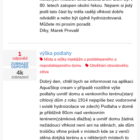
80. letech zatopen okolní řekou. Nejsem si jistý
jestli tato část by měla raději vlhkost dobře
odvádět a nebo být úplně hydroizolovaná.
Můžete mi prosím poradit.
Díky, Marek Provalil
výška podlahy
1
odpověď
Místa a výšky injektáže u podsklepeného a
ZOBRAZIT
nepodsklepeného domu
Odvětrání obvodového
ODPOVĚĎ
4k
zdiva
zobrazení
Dobrý den, chtěl bych se informovat na aplikaci
AquaStop cream v případě rozdílné výše
podlahy uvnitř domu a venkovního terénu(starý
cihlový dům z roku 1914 nejspíše bez vodorovné
i svislé hydroizolace ve zdech) Podlaha v domě
je přibližně 80cm nad venkovním
terénem(zámková dlažba) a uvnitř domu žádná
nežádoucí vlhkost není ani na stěnách, ale dům
trošičku vlhne právě v místech kde se z venčí
stěna dotýká terénu a v některých místech to