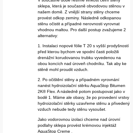
V současné době řešíme vlhkost čelní stěny
sklepa, která je současně obvodovou stěnou v
našem domě. Z vnější strany stěny chceme
provést odkop zeminy. Následně odkopanou
stěnu očistit a případné nerovnosti vyrovnat
vhodnou maltou. Pro další postup zvažujeme 2
alternativy:
1. Instalaci nopové fólie T 20 s vyšší prodyšností
před kterou bychom ve spodní časti položili
drenážní korudovanou trubku vyvedenou na
obou koncích nad úroveň chodníku. Tak aby ke
stěně mohl proudit vzduch.
2. Po očištění stěny a případném vyrovnání
nanést hydroizolační stěrku AquaStop Bitumen
2K® Flex. A následně potom postupovat jako v
bodě 1. Máme ale obavy, že po provedení vrstvy
hydroizolační stěrky uzavřeme stěnu a přivedený
vzduch nebude tedy stěnu vysoušet.
Jako vodorovnou izolaci chceme nad úrovní
podlahy sklepa provést krémovou injektáž
AquaStop Creme .