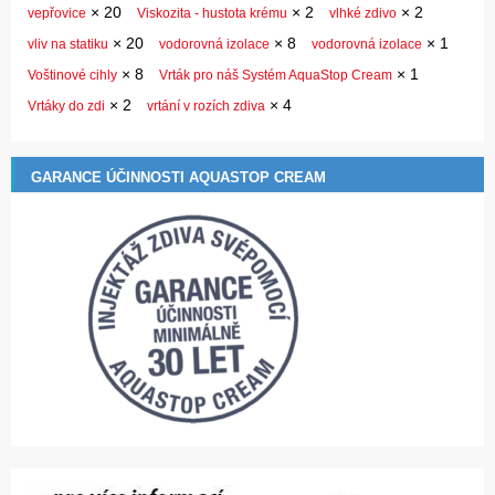
×
20
×
2
×
2
vepřovice
Viskozita - hustota krému
vlhké zdivo
×
20
×
8
×
1
vliv na statiku
vodorovná izolace
vodorovná izolace
×
8
×
1
Voštinové cihly
Vrták pro náš Systém AquaStop Cream
×
2
×
4
Vrtáky do zdi
vrtání v rozích zdiva
GARANCE ÚČINNOSTI AQUASTOP CREAM