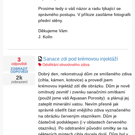
Prosíme tedy o váš názor a radu týkající se
správného postupu. V příloze zasíláme fotografii
přední stěny.
Děkujeme Vám
J. Kolín
Sanace zdi pod krémovou injektáží
3
odpovědi
Odvětrání obvodového zdiva
ZOBRAZIT
ODPOVĚDI
Dobrý den, rekonstruuji dům ze smíšeného zdiva
2k
(cihla, kámen, kotovice) a provedl jsem
zobrazení
krémovou injektáž zdí dle obrázku. Dům je nově
omítnutý zevnitř i zvenku sanačními omítkami
(použil jsme váš Aquasan Porosity) a plánuji jej
zateplit minerální vatou. Nevím přesně jak
správně ošetřit část vnějšího zdiva vyznačeného
na obrázku červeným otazníkem. Dům je
částečně podsklepen (i v oblastech červeného
otazníku). Po odstranění původní omítky se na
některých místech cihla docela drolí. Dům byl v