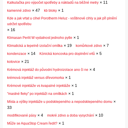
×
11
Kalkulačka pro výpočet spotřeby a nákladů na běžné metry
×
47
×
1
kamenné zdivo
kb bloky
Kde a jak vrtat u cihel Porotherm Heluz - voštinové cihly a jak při plnění
udržet spotřebu
×
16
×
1
Klimasan Perlit W vydatnost jednoho pytle
×
19
×
7
Klimatická a tepelně izolační omítka
komůrkové zdivo
×
14
×
5
kondenzace
Kónická koncovka pro doplnění vrtů
×
21
kotovice
×
4
Krémová injektáž do původní hydroizolace ano či ne
×
1
krémová injektáž versus dřevomorka
×
1
Krémové injektáže vs kvapalné injektáže
×
1
"mastné fleky" po injektáži na omítkách
×
Místa a výšky injektáže u podsklepeného a nepodsklepeného domu
33
×
4
×
10
modifikované pásy
mokré zdivo a doba vysychání
×
1
Může se AquaStop Cream ředit?