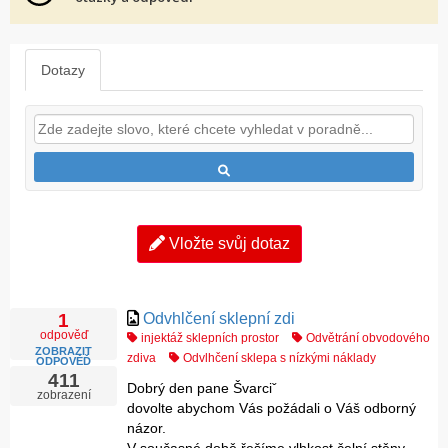
Dotazy
Vložte svůj dotaz
Odvhlčení sklepní zdi
1
odpověď
injektáž sklepních prostor
Odvětrání obvodového
ZOBRAZIT
zdiva
Odvlhčení sklepa s nízkými náklady
ODPOVĚĎ
411
Dobrý den pane Švarciˇ
zobrazení
dovolte abychom Vás požádali o Váš odborný
názor.