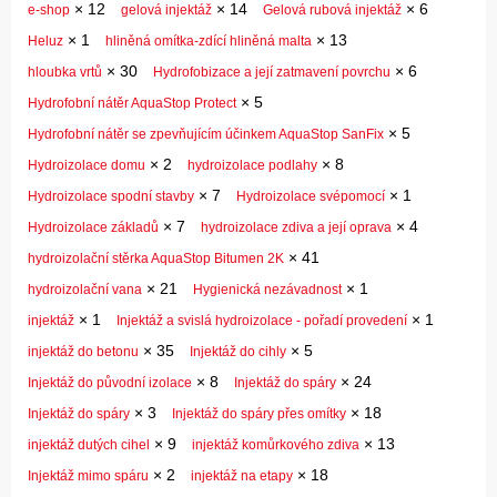
×
12
×
14
×
6
e-shop
gelová injektáž
Gelová rubová injektáž
×
1
×
13
Heluz
hliněná omítka-zdící hliněná malta
×
30
×
6
hloubka vrtů
Hydrofobizace a její zatmavení povrchu
×
5
Hydrofobní nátěr AquaStop Protect
×
5
Hydrofobní nátěr se zpevňujícím účinkem AquaStop SanFix
×
2
×
8
Hydroizolace domu
hydroizolace podlahy
×
7
×
1
Hydroizolace spodní stavby
Hydroizolace svépomocí
×
7
×
4
Hydroizolace základů
hydroizolace zdiva a její oprava
×
41
hydroizolační stěrka AquaStop Bitumen 2K
×
21
×
1
hydroizolační vana
Hygienická nezávadnost
×
1
×
1
injektáž
Injektáž a svislá hydroizolace - pořadí provedení
×
35
×
5
injektáž do betonu
Injektáž do cihly
×
8
×
24
Injektáž do původní izolace
Injektáž do spáry
×
3
×
18
Injektáž do spáry
Injektáž do spáry přes omítky
×
9
×
13
injektáž dutých cihel
injektáž komůrkového zdiva
×
2
×
18
Injektáž mimo spáru
injektáž na etapy