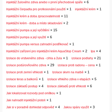
×
6
injektáž žulového zdiva anebo v první přechodové spáře
×
1
×
1
Injektážní čerpadla pro profesionální použití
injektážní krém
×
11
injektážní krém a doba zpracovatelnosti
×
2
Injektážní krém - doba a místo skladování
×
15
injektážní pumpa a její vyčištění
×
6
Injektážní pumpa a její využití
×
1
Injektážní pumpa versus zahradní postřikovač
×
2
×
4
Injektážní zařízení pro injektážní krém AquaStop Cream
Ipa
×
1
×
21
Izolace do vrstveného zdiva - cihla a žula
izolace podlahy
×
29
×
1
izolace podúrovňového zdiva
izolace proti radonu – cena
×
1
×
1
Izolace proti zemní vlhkosti
Izolace skvrn na malbě
×
1
×
5
izolace teras a balkonů
izolace vlhkého zdiva v etapách
×
4
×
6
Izolace základů postup
Izolace základů proti vlhkosti
×
1
Jak lokalizovat rozvody pod omítkou
×
1
Jak nahradit injektážní pistoli
×
4
×
3
Jak si v poradně dohledat odpověď
Jakou spáru využít