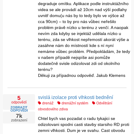
degraduje omítku. Aplikace podle instruktážního
videa se ale provádí až 10cm nad výší podlahy
uvnitř domu(u nás by to tedy bylo ve výšce až
cca 90cm) – to by pro nás vůbec neřešilo
problém právě nízko u terénu z venčí. A naopak
nevím zda kdyby se injektáž udělala nízko u
terénu, zda se vlhkost nepřemostí akorát výše a
zasáhne nám do místností kde s ní nyní
nemáme vůbec problém. Předpokládám, že tedy
v našem případě nejspíše asi pomůže
dodatečně svisle odizolovat zdi od okolního
terénu?
Děkuji za případnou odpověď. Jakub Klemens
svislá izolace proti vlhkosti bednění
5
odpovědí
drenáž
drenážní systém
Odvětrání
ZOBRAZIT
obvodového zdiva
ODPOVĚDI
7k
Chtel bych vas pozadat o radu tykajici se
zobrazení
odizolovani spodni casti stavby starsiho RD proti
zemni vlhkosti. Dum je ve svahu. Cast obvodu