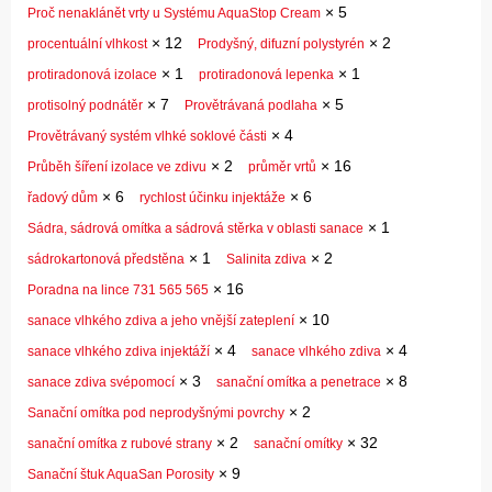
×
5
Proč nenaklánět vrty u Systému AquaStop Cream
×
12
×
2
procentuální vlhkost
Prodyšný, difuzní polystyrén
×
1
×
1
protiradonová izolace
protiradonová lepenka
×
7
×
5
protisolný podnátěr
Provětrávaná podlaha
×
4
Provětrávaný systém vlhké soklové části
×
2
×
16
Průběh šíření izolace ve zdivu
průměr vrtů
×
6
×
6
řadový dům
rychlost účinku injektáže
×
1
Sádra, sádrová omítka a sádrová stěrka v oblasti sanace
×
1
×
2
sádrokartonová předstěna
Salinita zdiva
×
16
Poradna na lince 731 565 565
×
10
sanace vlhkého zdiva a jeho vnější zateplení
×
4
×
4
sanace vlhkého zdiva injektáží
sanace vlhkého zdiva
×
3
×
8
sanace zdiva svépomocí
sanační omítka a penetrace
×
2
Sanační omítka pod neprodyšnými povrchy
×
2
×
32
sanační omítka z rubové strany
sanační omítky
×
9
Sanační štuk AquaSan Porosity