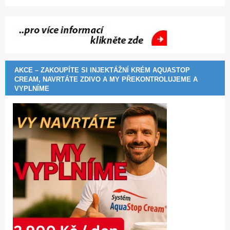
AKCE – ZAKOUPÍTE SI INJEKTÁŽNÍ KRÉM AQUASTOP
CREAM, NAVRTÁTE ZDIVO A MY PŘEKONTROLUJEME A
VYPLNÍME