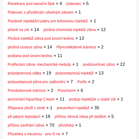
×
4
×
5
Penetrace pod sanační štuk
pískovec
×
1
Pískovec s přizděným cihelným zdivem
×
1
Plastové injektážní pakry pro krémovou injektáž.
×
14
×
12
plísně na zdi
plošná chemická injektáž zdiva
×
13
Plošná injektáž zdiva pod úrovní terénu
×
14
×
2
plošná izolace zdiva
Plynosilikátové tvárnice
×
11
podlaha pod úrovní terénu
×
1
×
22
Podřezání zdiva- mechanické metody
podúrovňové zdivo
×
19
×
13
polystyrenová zátka
polyuretanová injektáž
×
7
×
2
polyuretanová pěna pro zatěsnění
Porfix
×
2
×
6
Porobetonové tvárnice
Pororherm
×
11
×
1
porovnání AquaStop Cream
postup injektáže u slabé zdi
×
1
×
35
Přeprava zboží v zimě
preventivní injektáž
×
18
×
5
při jakých teplotách
příčina vlhnutí zdiva při deštích
×
70
×
1
příčina zavlhání zdiva
přizdívka
×
7
Přizdívka s mezerou - ano či ne