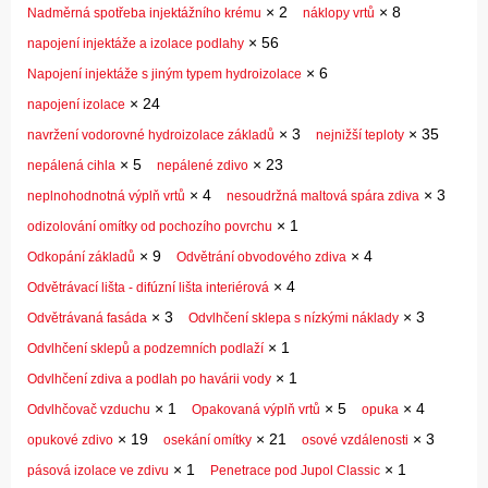
×
2
×
8
Nadměrná spotřeba injektážního krému
náklopy vrtů
×
56
napojení injektáže a izolace podlahy
×
6
Napojení injektáže s jiným typem hydroizolace
×
24
napojení izolace
×
3
×
35
navržení vodorovné hydroizolace základů
nejnižší teploty
×
5
×
23
nepálená cihla
nepálené zdivo
×
4
×
3
neplnohodnotná výplň vrtů
nesoudržná maltová spára zdiva
×
1
odizolování omítky od pochozího povrchu
×
9
×
4
Odkopání základů
Odvětrání obvodového zdiva
×
4
Odvětrávací lišta - difúzní lišta interiérová
×
3
×
3
Odvětrávaná fasáda
Odvlhčení sklepa s nízkými náklady
×
1
Odvlhčení sklepů a podzemních podlaží
×
1
Odvlhčení zdiva a podlah po havárii vody
×
1
×
5
×
4
Odvlhčovač vzduchu
Opakovaná výplň vrtů
opuka
×
19
×
21
×
3
opukové zdivo
osekání omítky
osové vzdálenosti
×
1
×
1
pásová izolace ve zdivu
Penetrace pod Jupol Classic