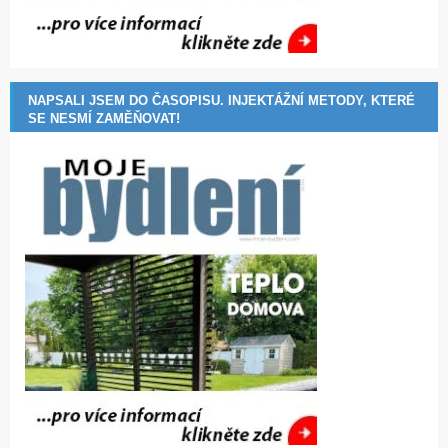
NAPSALI JSEM DO ČASOPISU. INJEKTÁŽNÍ METODY, KTERÉ
SE NESMÍ ZAMĚŇOVAT!