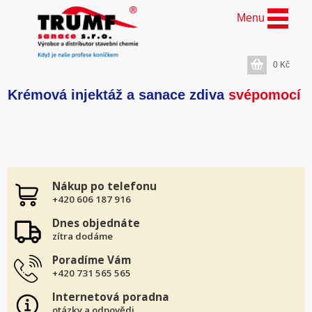
Menu
0
Kč
Krémová injektáž a sanace zdiva
svépomocí
Nákup po telefonu
+420 606 187 916
Dnes objednáte
zítra dodáme
Poradíme Vám
+420 731 565 565
Internetová poradna
otázky a odpovědi