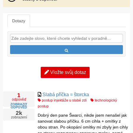
Dotazy
Vložte svůj dotaz
Slabá příčka = štorcka
1
odpověď
postup injektáže u slabé zdi
technologický
ZOBRAZIT
postup
ODPOVĚĎ
2k
Dobrý den pane Šwarci, nikde jsem nenašel jak
zobrazení
sanovat slabou příčku. 6 cm cihla + omítky z
obou stran. Po okopání omítky mi zbyly jen cihly