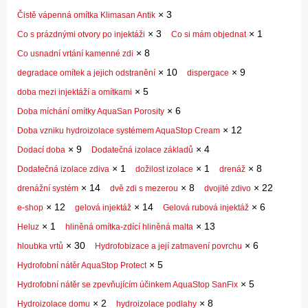
×
3
Čistě vápenná omítka Klimasan Antik
×
3
×
1
Co s prázdnými otvory po injektáži
Co si mám objednat
×
8
Co usnadní vrtání kamenné zdi
×
10
×
9
degradace omítek a jejich odstranění
dispergace
×
5
doba mezi injektáží a omítkami
×
6
Doba míchání omítky AquaSan Porosity
×
12
Doba vzniku hydroizolace systémem AquaStop Cream
×
9
×
4
Dodací doba
Dodatečná izolace základů
×
1
×
1
×
8
Dodatečná izolace zdiva
dožilost izolace
drenáž
×
14
×
8
×
22
drenážní systém
dvě zdi s mezerou
dvojité zdivo
×
12
×
14
×
6
e-shop
gelová injektáž
Gelová rubová injektáž
×
1
×
13
Heluz
hliněná omítka-zdící hliněná malta
×
30
×
6
hloubka vrtů
Hydrofobizace a její zatmavení povrchu
×
5
Hydrofobní nátěr AquaStop Protect
×
5
Hydrofobní nátěr se zpevňujícím účinkem AquaStop SanFix
×
2
×
8
Hydroizolace domu
hydroizolace podlahy