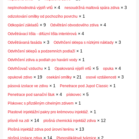
×
4
×
3
neplnohodnotná výplň vrtů
nesoudržná maltová spára zdiva
×
1
odizolování omítky od pochozího povrchu
×
9
×
4
Odkopání základů
Odvětrání obvodového zdiva
×
4
Odvětrávací lišta - difúzní lišta interiérová
×
3
×
3
Odvětrávaná fasáda
Odvlhčení sklepa s nízkými náklady
×
1
Odvlhčení sklepů a podzemních podlaží
×
1
Odvlhčení zdiva a podlah po havárii vody
×
1
×
5
×
4
Odvlhčovač vzduchu
Opakovaná výplň vrtů
opuka
×
19
×
21
×
3
opukové zdivo
osekání omítky
osové vzdálenosti
×
1
×
1
pásová izolace ve zdivu
Penetrace pod Jupol Classic
×
4
×
5
Penetrace pod sanační štuk
pískovec
×
1
Pískovec s přizděným cihelným zdivem
×
1
Plastové injektážní pakry pro krémovou injektáž.
×
14
×
12
plísně na zdi
plošná chemická injektáž zdiva
×
13
Plošná injektáž zdiva pod úrovní terénu
×
14
×
2
plošná izolace zdiva
Plynosilikátové tvárnice