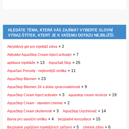
HLEDÁTE TÉMA, KTERÁ VÁS ZAJÍMÁ? VYBERTE SLOVNÍ
VÝRAZ-ŠTÍTEK, KTERÝ JE K VAŠEMU DOTAZU NEJBLIŽŠÍ.
×
2
Akrylátový gel pro injektáž zdiva
×
7
Aktivátor AquaStop Cream Inject activator
×
13
×
25
aplikace injektáže
AquaSalt Stop
×
11
AquaSan Porosity - nejlevnější omítka
×
23
AquaStop Bitumen
×
9
AquaStop Bitumen 2K a doba zpracovatelnosti
×
3
×
19
AquaStop Cream Inject activator
aquastop cream recenze
×
2
AquaStop Cream - stavební chemie
×
3
×
14
AquaStop Cream zkušenosti
AquaStop Urychlovač
×
4
×
15
Barva pro sanační omítku
bezplatné konzultace
×
5
×
6
Bezplatné zapůjčení injektážních zařízení
cihelné zdivo