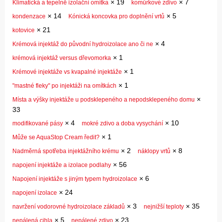
×
19
×
7
Klimatická a tepelně izolační omítka
komůrkové zdivo
×
14
×
5
kondenzace
Kónická koncovka pro doplnění vrtů
×
21
kotovice
×
4
Krémová injektáž do původní hydroizolace ano či ne
×
1
krémová injektáž versus dřevomorka
×
1
Krémové injektáže vs kvapalné injektáže
×
1
"mastné fleky" po injektáži na omítkách
×
Místa a výšky injektáže u podsklepeného a nepodsklepeného domu
33
×
4
×
10
modifikované pásy
mokré zdivo a doba vysychání
×
1
Může se AquaStop Cream ředit?
×
2
×
8
Nadměrná spotřeba injektážního krému
náklopy vrtů
×
56
napojení injektáže a izolace podlahy
×
6
Napojení injektáže s jiným typem hydroizolace
×
24
napojení izolace
×
3
×
35
navržení vodorovné hydroizolace základů
nejnižší teploty
×
5
×
23
nepálená cihla
nepálené zdivo