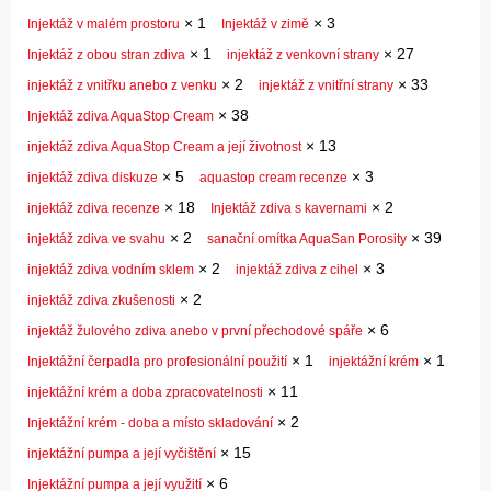
×
1
×
3
Injektáž v malém prostoru
Injektáž v zimě
×
1
×
27
Injektáž z obou stran zdiva
injektáž z venkovní strany
×
2
×
33
injektáž z vnitřku anebo z venku
injektáž z vnitřní strany
×
38
Injektáž zdiva AquaStop Cream
×
13
injektáž zdiva AquaStop Cream a její životnost
×
5
×
3
injektáž zdiva diskuze
aquastop cream recenze
×
18
×
2
injektáž zdiva recenze
Injektáž zdiva s kavernami
×
2
×
39
injektáž zdiva ve svahu
sanační omítka AquaSan Porosity
×
2
×
3
injektáž zdiva vodním sklem
injektáž zdiva z cihel
×
2
injektáž zdiva zkušenosti
×
6
injektáž žulového zdiva anebo v první přechodové spáře
×
1
×
1
Injektážní čerpadla pro profesionální použití
injektážní krém
×
11
injektážní krém a doba zpracovatelnosti
×
2
Injektážní krém - doba a místo skladování
×
15
injektážní pumpa a její vyčištění
×
6
Injektážní pumpa a její využití