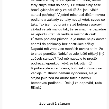
se starou rozsypanou sparovou malou, nemá
tedy smysl vrtat do spáry. Pri vrtání cihly zase
hrozí vyklepání cihly ze zdi 🙁 Zdi jsou vlhké,
sanaci potřebují. V jedné místnosti dělám novou
podlahu a základy se taky nedají vrtat, sypou se
taky. Tak jsem po prvni vrstvě betonu vyspravil
základ ve zdi maltou tak, že se snad nerozpadne
až jejbudu vrtat. Ve vedlejší místnosti však
zůstává podlaha původní a je nutné nejak dostat
chemii do prickovky bez destrukce příčky.
Napadá mě vrtat více menších otvoru s tím, že
to snad pomůže. Nabízí se zde ještě nějaký jiný
způsob sanace? Teď mě napadlo to prostě
podrezat lepenkou, když se tak ptám 🙂
V příloze jde o zeď vlevo, bohužel zpříma ji ve
vedlejší místnosti nemám vyfocenou, ale je
stejná jako zeď na druhé fotce s novou
betonovou podlahou. Dekuji za odpověď, radu.
Bišický
Zobrazuji 1 záznam