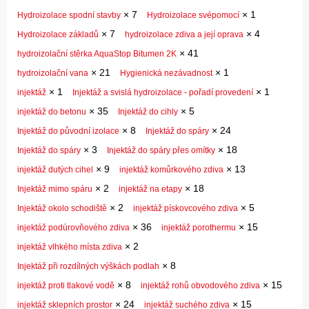
×
7
×
1
Hydroizolace spodní stavby
Hydroizolace svépomocí
×
7
×
4
Hydroizolace základů
hydroizolace zdiva a její oprava
×
41
hydroizolační stěrka AquaStop Bitumen 2K
×
21
×
1
hydroizolační vana
Hygienická nezávadnost
×
1
×
1
injektáž
Injektáž a svislá hydroizolace - pořadí provedení
×
35
×
5
injektáž do betonu
Injektáž do cihly
×
8
×
24
Injektáž do původní izolace
Injektáž do spáry
×
3
×
18
Injektáž do spáry
Injektáž do spáry přes omítky
×
9
×
13
injektáž dutých cihel
injektáž komůrkového zdiva
×
2
×
18
Injektáž mimo spáru
injektáž na etapy
×
2
×
5
Injektáž okolo schodiště
injektáž pískovcového zdiva
×
36
×
15
injektáž podúrovňového zdiva
injektáž porothermu
×
2
injektáž vlhkého místa zdiva
×
8
Injektáž při rozdílných výškách podlah
×
8
×
15
injektáž proti tlakové vodě
injektáž rohů obvodového zdiva
×
24
×
15
injektáž sklepních prostor
injektáž suchého zdiva