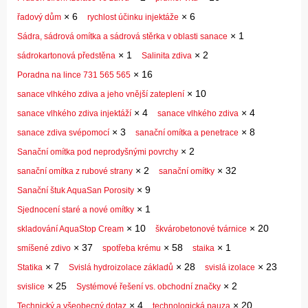
×
6
×
6
řadový dům
rychlost účinku injektáže
×
1
Sádra, sádrová omítka a sádrová stěrka v oblasti sanace
×
1
×
2
sádrokartonová předstěna
Salinita zdiva
×
16
Poradna na lince 731 565 565
×
10
sanace vlhkého zdiva a jeho vnější zateplení
×
4
×
4
sanace vlhkého zdiva injektáží
sanace vlhkého zdiva
×
3
×
8
sanace zdiva svépomocí
sanační omítka a penetrace
×
2
Sanační omítka pod neprodyšnými povrchy
×
2
×
32
sanační omítka z rubové strany
sanační omítky
×
9
Sanační štuk AquaSan Porosity
×
1
Sjednocení staré a nové omítky
×
10
×
20
skladování AquaStop Cream
škvárobetonové tvárnice
×
37
×
58
×
1
smíšené zdivo
spotřeba krému
staika
×
7
×
28
×
23
Statika
Svislá hydroizolace základů
svislá izolace
×
25
×
2
svislice
Systémové řešení vs. obchodní značky
×
4
×
20
Technický a všeobecný dotaz
technologická pauza