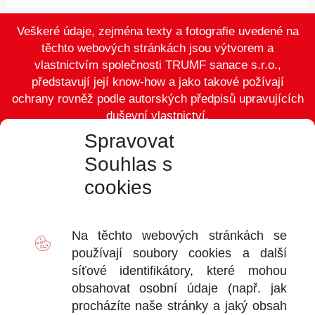
Veškeré údaje, zejména texty a fotografie uvedené na
těchto webových stránkách jsou výtvorem a
vlastnictvím společnosti TRUMF sanace s.r.o.,
představují její know-how a jako takové požívají
ochrany rovněž podle autorských předpisů upravujících
duševní vlastnictví.
Spravovat
Souhlas s
cookies
VÝDEJ
D
Na těchto webových stránkách se
2
používají soubory
cookies
a další
Ot
síťové identifikátory, které mohou
+
obsahovat osobní údaje (např. jak
+
procházíte naše stránky a jaký obsah