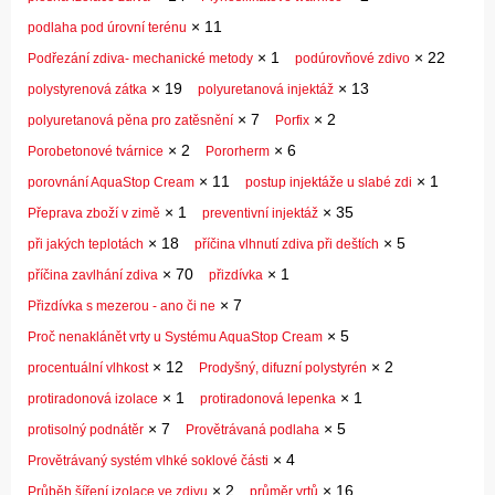
×
11
podlaha pod úrovní terénu
×
1
×
22
Podřezání zdiva- mechanické metody
podúrovňové zdivo
×
19
×
13
polystyrenová zátka
polyuretanová injektáž
×
7
×
2
polyuretanová pěna pro zatěsnění
Porfix
×
2
×
6
Porobetonové tvárnice
Pororherm
×
11
×
1
porovnání AquaStop Cream
postup injektáže u slabé zdi
×
1
×
35
Přeprava zboží v zimě
preventivní injektáž
×
18
×
5
při jakých teplotách
příčina vlhnutí zdiva při deštích
×
70
×
1
příčina zavlhání zdiva
přizdívka
×
7
Přizdívka s mezerou - ano či ne
×
5
Proč nenaklánět vrty u Systému AquaStop Cream
×
12
×
2
procentuální vlhkost
Prodyšný, difuzní polystyrén
×
1
×
1
protiradonová izolace
protiradonová lepenka
×
7
×
5
protisolný podnátěr
Provětrávaná podlaha
×
4
Provětrávaný systém vlhké soklové části
×
2
×
16
Průběh šíření izolace ve zdivu
průměr vrtů