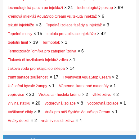
×
24
×
69
technologická pauza po injektáži
technologický postup
×
6
krémová injektáž AquaStop Cream vs. tekutá injektáž
×
3
×
3
tekuté injektáže
Tepelná izolace fasády a injektáž
×
15
×
42
Tepelné mosty
teplota pro aplikace injektáže
×
39
×
1
teplotní limit
Termoblok
×
6
Termoizolační omítka pro zateplení zdiva
×
1
Tlaková či beztlaková injektáž zdiva
×
14
tlaková voda pronikající do sklepa
×
17
×
2
trumf sanace zkušenosti
Trvanlivost AquaStop Cream
×
1
×
1
Utěsnění bývalé žumpy
Vápenec -kamenné materiály
×
20
×
2
×
2
vepřovice
Viskozita - hustota krému
vlhké zdivo
×
20
×
8
×
1
vliv na statiku
vodorovná izolace
vodorovná izolace
×
8
×
1
Voštinové cihly
Vrták pro náš Systém AquaStop Cream
×
2
×
4
Vrtáky do zdi
vrtání v rozích zdiva