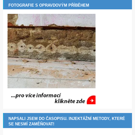
FOTOGRAFIE S OPRAVDOVÝM PŘÍBĚHEM
NAPSALI JSEM DO ČASOPISU. INJEKTÁŽNÍ METODY, KTERÉ
SE NESMÍ ZAMĚŇOVAT!