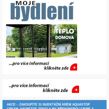
AKCE – ZAKOUPÍTE SI INJEKTÁŽNÍ KRÉM AQUASTOP
CREAM, NAVRTÁTE ZDIVO A MY PŘEKONTROLUJEME A