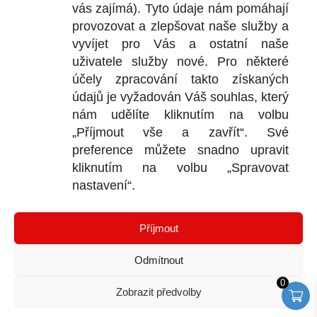
vás zajímá). Tyto údaje nám pomáhají
provozovat a zlepšovat naše služby a
vyvíjet pro Vás a ostatní naše
DOKU
uživatele služby nové. Pro některé
účely zpracování takto získaných
Obchodní
údajů je vyžadován Váš souhlas, který
nám udělíte kliknutím na volbu
Reklamačn
„Příjmout vše a zavřít“. Své
Ochrana o
preference můžete snadno upravit
kliknutím na volbu „Spravovat
nastavení“.
KONTA
Příjmout
Bl
P
Odmítnout
I
D
0
Zobrazit předvolby