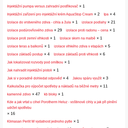
×
1
Injektážní pumpa versus zahradní postřikovač
×
2
×
4
Injektážní zařízení pro injektážní krém AquaStop Cream
Ipa
×
1
×
21
Izolace do vrstveného zdiva - cihla a žula
izolace podlahy
×
29
×
1
izolace podúrovňového zdiva
izolace proti radonu – cena
×
1
×
1
Izolace proti zemní vlhkosti
Izolace skvrn na malbě
×
1
×
5
izolace teras a balkonů
izolace vlhkého zdiva v etapách
×
4
×
6
Izolace základů postup
Izolace základů proti vlhkosti
×
1
Jak lokalizovat rozvody pod omítkou
×
1
Jak nahradit injektážní pistoli
×
4
×
3
Jak si v poradně dohledat odpověď
Jakou spáru využít
×
11
Kalkulačka pro výpočet spotřeby a nákladů na běžné metry
×
47
×
1
kamenné zdivo
kb bloky
Kde a jak vrtat u cihel Porotherm Heluz - voštinové cihly a jak při plnění
udržet spotřebu
×
16
×
1
Klimasan Perlit W vydatnost jednoho pytle