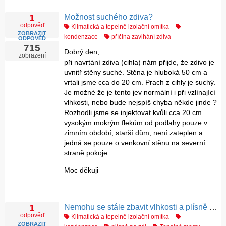
Možnost suchého zdiva?
1
odpověď
Klimatická a tepelně izolační omítka
ZOBRAZIT
kondenzace
příčina zavlhání zdiva
ODPOVĚĎ
715
Dobrý den,
zobrazení
při navrtání zdiva (cihla) nám přijde, že zdivo je
uvnitř stěny suché. Stěna je hluboká 50 cm a
vrtali jsme cca do 20 cm. Prach z cihly je suchý.
Je možné že je tento jev normální i při vzlínající
vlhkosti, nebo bude nejspíš chyba někde jinde ?
Rozhodli jsme se injektovat kvůli cca 20 cm
vysokým mokrým flekům od podlahy pouze v
zimním období, starší dům, není zateplen a
jedná se pouze o venkovní stěnu na severní
straně pokoje.
Moc děkuji
Nemohu se stále zbavit vlhkosti a plísně v jednom rohu místnosti
1
odpověď
Klimatická a tepelně izolační omítka
ZOBRAZIT