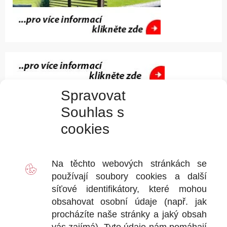
Spravovat
AKCE – ZAKOUPÍTE SI INJEKTÁŽNÍ KRÉM AQUASTOP
Souhlas s
CREAM, NAVRTÁTE ZDIVO A MY PŘEKONTROLUJEME A
VYPLNÍME
cookies
Na těchto webových stránkách se
používají soubory
cookies
a další
síťové identifikátory, které mohou
obsahovat osobní údaje (např. jak
procházíte naše stránky a jaký obsah