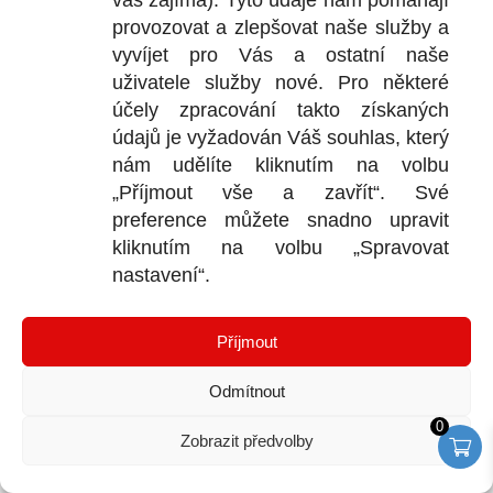
vás zajímá). Tyto údaje nám pomáhají
provozovat a zlepšovat naše služby a
vyvíjet pro Vás a ostatní naše
uživatele služby nové. Pro některé
účely zpracování takto získaných
údajů je vyžadován Váš souhlas, který
nám udělíte kliknutím na volbu
„Příjmout vše a zavřít“. Své
preference můžete snadno upravit
kliknutím na volbu „Spravovat
nastavení“.
POMÁHÁME DOROVNAT STARTOVNÍ ČÁRU DĚTEM, KTERÉ
NEVYRŮSTAJÍ V RODINÁCH
Příjmout
Odmítnout
0
Zobrazit předvolby