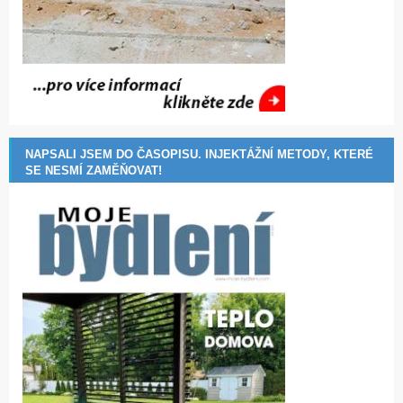
NAPSALI JSEM DO ČASOPISU. INJEKTÁŽNÍ METODY, KTERÉ
SE NESMÍ ZAMĚŇOVAT!