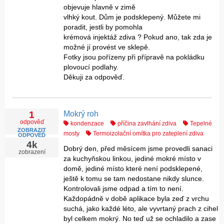
objevuje hlavně v zimě
vlhký kout. Dům je podsklepený. Můžete mi
poradit, jestli by pomohla
krémová injektáž zdiva ? Pokud ano, tak zda je
možné jí provést ve sklepě.
Fotky jsou pořízeny při přípravě na pokládku
plovoucí podlahy.
Děkuji za odpověď.
Mokrý roh
1
odpověď
kondenzace
příčina zavlhání zdiva
Tepelné
ZOBRAZIT
mosty
Termoizolační omítka pro zateplení zdiva
ODPOVĚĎ
4k
Dobrý den, před měsícem jsme provedli sanaci
zobrazení
za kuchyňskou linkou, jediné mokré místo v
domě, jediné místo které není podsklepené,
ještě k tomu se tam nedostane nikdy slunce.
Kontrolovali jsme odpad a tím to není.
Každopádně v době aplikace byla zeď z vrchu
suchá, jako každé léto, ale vyvrtaný prach z cihel
byl celkem mokrý. No teď už se ochladilo a zase