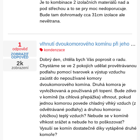
Je to kombinace 2 izolačních materiálů nad a
pod střechou a to se pry moc nedoporucuje.
Bude tam dohromady cca 31cm izolace ale
nevětrana.
vlhnutí dvoukomorového komínu při jeho použití na odvlhčení podlahy
1
odpověď
kondenzace
ZOBRAZIT
ODPOVĚĎ
Dobrý den, chtěla bych Vás poprosit o radu.
2k
Chystáme se ve 2 pokojích udělat provětrávanou
zobrazení
podlahu pomocí tvarovek a výstup vzduchu
zaústit do nepoužívané komory
dvoukomorového komína. Druhá komora je
vyvložkovaná a používaná při topení. Bude zdivo
v komíně (ta cihlová přepážka) vlhnout, pokud
jednou komorou povede chladný vlhký vzduch (z
odvětrávané podlahy) a druhou komorou
(vložkou) teplý vzduch? Nebude se v komíně
vlhkost srážet a nebude ho to poškozovat?
Vysuší se komín dostatečně díky vytápěné druhé
komoře?