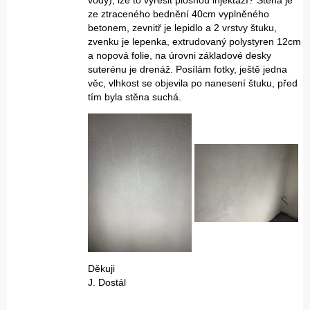
vody), lze to vyřešit plošnou injektáží? Stěna je
ze ztraceného bednění 40cm vyplněného
betonem, zevnitř je lepidlo a 2 vrstvy štuku,
zvenku je lepenka, extrudovaný polystyren 12cm
a nopová folie, na úrovni základové desky
suterénu je drenáž. Posílám fotky, ještě jedna
věc, vlhkost se objevila po nanesení štuku, před
tím byla stěna suchá.
Děkuji
J. Dostál