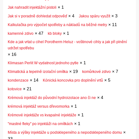
×
1
Jak nahradit injektážní pistoli
×
4
×
3
Jak si v poradně dohledat odpověď
Jakou spáru využít
×
11
Kalkulačka pro výpočet spotřeby a nákladů na běžné metry
×
47
×
1
kamenné zdivo
kb bloky
Kde a jak vrtat u cihel Porotherm Heluz - voštinové cihly a jak při plnění
udržet spotřebu
×
16
×
1
Klimasan Perlit W vydatnost jednoho pytle
×
19
×
7
Klimatická a tepelně izolační omítka
komůrkové zdivo
×
14
×
5
kondenzace
Kónická koncovka pro doplnění vrtů
×
21
kotovice
×
4
Krémová injektáž do původní hydroizolace ano či ne
×
1
krémová injektáž versus dřevomorka
×
1
Krémové injektáže vs kvapalné injektáže
×
1
"mastné fleky" po injektáži na omítkách
×
Místa a výšky injektáže u podsklepeného a nepodsklepeného domu
33