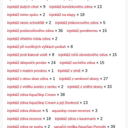
×
9
×
13
injektáž dutých cihel
injektáž komůrkového zdiva
×
2
×
18
Injektáž mimo spáru
injektáž na etapy
×
2
×
5
Injektáž okolo schodiště
injektáž pískovcového zdiva
×
36
×
15
injektáž podúrovňového zdiva
injektáž porothermu
×
2
injektáž vlhkého místa zdiva
×
8
Injektáž při rozdílných výškách podlah
×
8
×
15
injektáž proti tlakové vodě
injektáž rohů obvodového zdiva
×
24
×
15
injektáž sklepních prostor
injektáž suchého zdiva
×
1
×
3
Injektáž v malém prostoru
Injektáž v zimě
×
1
×
27
Injektáž z obou stran zdiva
injektáž z venkovní strany
×
2
×
33
injektáž z vnitřku anebo z venku
injektáž z vnitřní strany
×
38
Injektáž zdiva AquaStop Cream
×
13
injektáž zdiva AquaStop Cream a její životnost
×
5
×
3
injektáž zdiva diskuze
aquastop cream recenze
×
18
×
2
injektáž zdiva recenze
Injektáž zdiva s kavernami
×
2
×
39
injektáž zdiva ve svahu
sanační omítka AquaSan Porosity