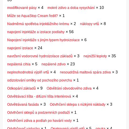
×
4
×
10
modifikované pásy
mokré zdivo a doba vysychání
×
1
Může se AquaStop Cream ředit?
×
2
×
8
Nadměrná spotřeba injektážního krému
náklopy vrtů
×
56
napojení injektáže a izolace podlahy
×
6
Napojení injektáže s jiným typem hydroizolace
×
24
napojení izolace
×
3
×
35
navržení vodorovné hydroizolace základů
nejnižší teploty
×
5
×
23
nepálená cihla
nepálené zdivo
×
4
×
3
neplnohodnotná výplň vrtů
nesoudržná maltová spára zdiva
×
1
odizolování omítky od pochozího povrchu
×
9
×
4
Odkopání základů
Odvětrání obvodového zdiva
×
4
Odvětrávací lišta - difúzní lišta interiérová
×
3
×
3
Odvětrávaná fasáda
Odvlhčení sklepa s nízkými náklady
×
1
Odvlhčení sklepů a podzemních podlaží
×
1
Odvlhčení zdiva a podlah po havárii vody
×
1
×
5
×
4
Odvlhčovač vzduchu
Opakovaná výplň vrtů
opuka