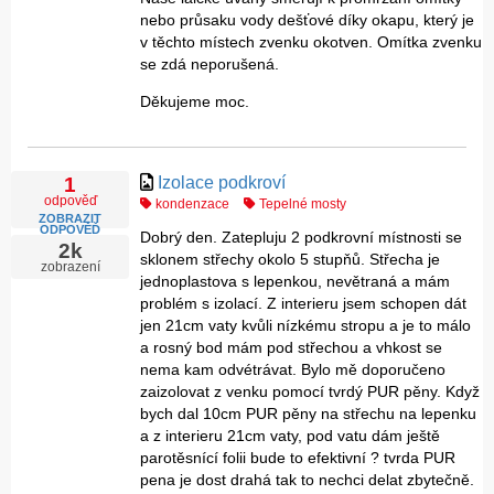
nebo průsaku vody dešťové díky okapu, který je
v těchto místech zvenku okotven. Omítka zvenku
se zdá neporušená.
Děkujeme moc.
Izolace podkroví
1
odpověď
kondenzace
Tepelné mosty
ZOBRAZIT
ODPOVĚĎ
Dobrý den. Zatepluju 2 podkrovní místnosti se
2k
sklonem střechy okolo 5 stupňů. Střecha je
zobrazení
jednoplastova s lepenkou, nevětraná a mám
problém s izolací. Z interieru jsem schopen dát
jen 21cm vaty kvůli nízkému stropu a je to málo
a rosný bod mám pod střechou a vhkost se
nema kam odvétrávat. Bylo mě doporučeno
zaizolovat z venku pomocí tvrdý PUR pěny. Když
bych dal 10cm PUR pěny na střechu na lepenku
a z interieru 21cm vaty, pod vatu dám ještě
parotěsnící folii bude to efektivní ? tvrda PUR
pena je dost drahá tak to nechci delat zbytečně.