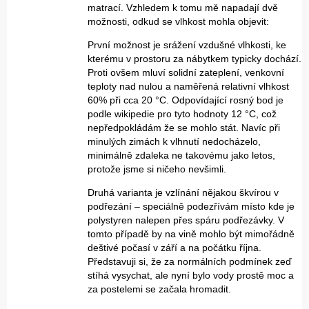
matrací. Vzhledem k tomu mě napadají dvě
možnosti, odkud se vlhkost mohla objevit:
První možnost je srážení vzdušné vlhkosti, ke
kterému v prostoru za nábytkem typicky dochází.
Proti ovšem mluví solidní zateplení, venkovní
teploty nad nulou a naměřená relativní vlhkost
60% při cca 20 °C. Odpovídající rosný bod je
podle wikipedie pro tyto hodnoty 12 °C, což
nepředpokládám že se mohlo stát. Navíc při
minulých zimách k vlhnutí nedocházelo,
minimálně zdaleka ne takovému jako letos,
protože jsme si ničeho nevšimli.
Druhá varianta je vzlínání nějakou škvírou v
podřezání – speciálně podezřívám místo kde je
polystyren nalepen přes spáru podřezávky. V
tomto případě by na vině mohlo být mimořádně
deštivé počasí v září a na počátku října.
Představuji si, že za normálních podmínek zeď
stíhá vysychat, ale nyní bylo vody prostě moc a
za postelemi se začala hromadit.