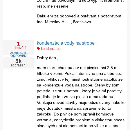
10 cm nad pôvodnými a tieto vyplniť krémom ?,
resp. iné riešenie.
Ďakujem za odpoveď a ostávam s pozdravom
Ing. Miroslav H….., Bratislava
kondenzácia vody na strope
1
odpověď
kondenzace
ZOBRAZIT
ODPOVĚĎ
Dobry den ,
5k
zobrazení
mam staru chalupu a v nej pivnicu asi 2.5 m
hlboko v zemi. Pokial intenzivne prsi alebo cez
zimu, vlhkost v tej miestnosti stupne natolko ze
sa kondenzuje voda na strope. Steny by som
povedal ze su z betonu, ktory je velmi porovity,
podlaha je len vrstva piesku a makadamu.
Vonkajsi obvod stavby nieje odizolovany nakolko
nieje dostatok miesta na spravenie tohto
zakroku. Do pivnice som spravil kominove
vetranie, co vyriesilo problem s vlhkostou pocas
slnecnych dni ale nestaci to na vlhke a zimne