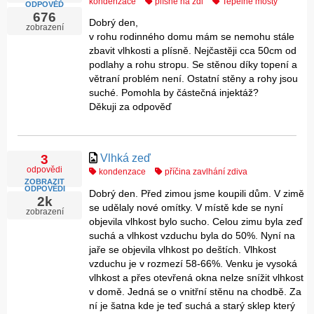
kondenzace
plísně na zdi
Tepelné mosty
ODPOVĚĎ
676
Dobrý den,
zobrazení
v rohu rodinného domu mám se nemohu stále
zbavit vlhkosti a plísně. Nejčastěji cca 50cm od
podlahy a rohu stropu. Se stěnou díky topení a
větraní problém není. Ostatní stěny a rohy jsou
suché. Pomohla by částečná injektáž?
Děkuji za odpověď
Vlhká zeď
3
odpovědi
kondenzace
příčina zavlhání zdiva
ZOBRAZIT
ODPOVĚDI
Dobrý den. Před zimou jsme koupili dům. V zimě
2k
se udělaly nové omítky. V místě kde se nyní
zobrazení
objevila vlhkost bylo sucho. Celou zimu byla zeď
suchá a vlhkost vzduchu byla do 50%. Nyní na
jaře se objevila vlhkost po deštích. Vlhkost
vzduchu je v rozmezí 58-66%. Venku je vysoká
vlhkost a přes otevřená okna nelze snížit vlhkost
v domě. Jedná se o vnitřní stěnu na chodbě. Za
ní je šatna kde je teď suchá a starý sklep který