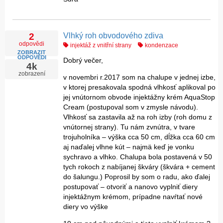
Vlhký roh obvodového zdiva
2
odpovědi
injektáž z vnitřní strany
kondenzace
ZOBRAZIT
ODPOVĚDI
Dobrý večer,
4k
zobrazení
v novembri r.2017 som na chalupe v jednej izbe,
v ktorej presakovala spodná vlhkosť aplikoval po
jej vnútornom obvode injektážny krém AquaStop
Cream (postupoval som v zmysle návodu).
Vlhkosť sa zastavila až na roh izby (roh domu z
vnútornej strany). Tu nám zvnútra, v tvare
trojuholníka – výška cca 50 cm, dĺžka cca 60 cm
aj naďalej vlhne kút – najmä keď je vonku
sychravo a vlhko. Chalupa bola postavená v 50
tych rokoch z nabíjanej škváry (škvára + cement
do šalungu.) Poprosil by som o radu, ako ďalej
postupovať – otvoriť a nanovo vyplniť diery
injektážnym krémom, prípadne navŕtať nové
diery vo výške