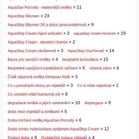
×
11
AquaSan Porosity - nejlevnější omítka
×
23
AquaStop Bitumen
×
9
AquaStop Bitumen 2K a doba zpracovatelnosti
×
3
×
19
AquaStop Cream Inject activator
aquastop cream recenze
×
2
AquaStop Cream - stavební chemie
×
3
×
14
AquaStop Cream zkušenosti
AquaStop Urychlovač
×
4
×
15
Barva pro sanační omítku
bezplatné konzultace
×
5
×
6
Bezplatné zapůjčení injektážních zařízení
cihelné zdivo
×
3
Čistě vápenná omítka Klimasan Antik
×
3
×
1
Co s prázdnými otvory po injektáži
Co si mám objednat
×
8
Co usnadní vrtání kamenné zdi
×
10
×
9
degradace omítek a jejich odstranění
dispergace
×
5
doba mezi injektáží a omítkami
×
6
Doba míchání omítky AquaSan Porosity
×
12
Doba vzniku hydroizolace systémem AquaStop Cream
×
9
×
4
Dodací doba
Dodatečná izolace základů