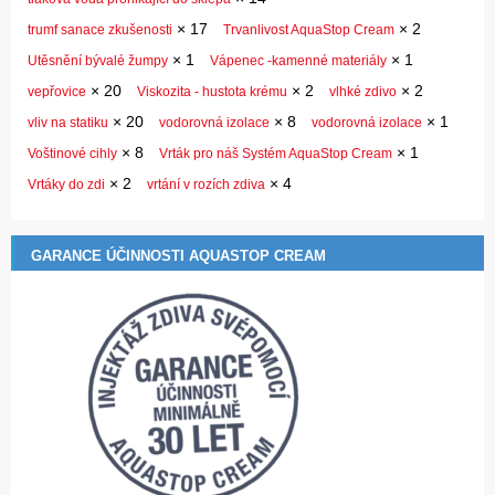
×
17
×
2
trumf sanace zkušenosti
Trvanlivost AquaStop Cream
×
1
×
1
Utěsnění bývalé žumpy
Vápenec -kamenné materiály
×
20
×
2
×
2
vepřovice
Viskozita - hustota krému
vlhké zdivo
×
20
×
8
×
1
vliv na statiku
vodorovná izolace
vodorovná izolace
×
8
×
1
Voštinové cihly
Vrták pro náš Systém AquaStop Cream
×
2
×
4
Vrtáky do zdi
vrtání v rozích zdiva
GARANCE ÚČINNOSTI AQUASTOP CREAM