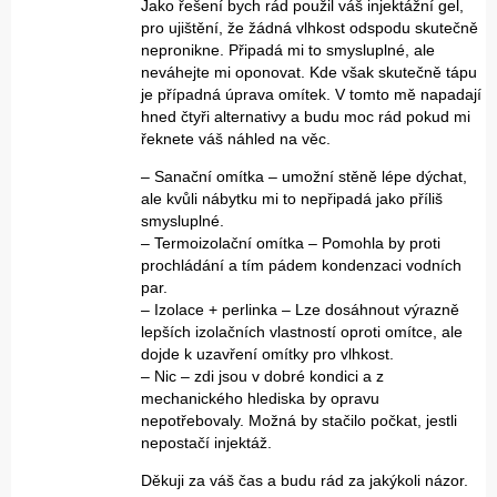
Jako řešení bych rád použil váš injektážní gel,
pro ujištění, že žádná vlhkost odspodu skutečně
nepronikne. Připadá mi to smysluplné, ale
neváhejte mi oponovat. Kde však skutečně tápu
je případná úprava omítek. V tomto mě napadají
hned čtyři alternativy a budu moc rád pokud mi
řeknete váš náhled na věc.
– Sanační omítka – umožní stěně lépe dýchat,
ale kvůli nábytku mi to nepřipadá jako příliš
smysluplné.
– Termoizolační omítka – Pomohla by proti
prochládání a tím pádem kondenzaci vodních
par.
– Izolace + perlinka – Lze dosáhnout výrazně
lepších izolačních vlastností oproti omítce, ale
dojde k uzavření omítky pro vlhkost.
– Nic – zdi jsou v dobré kondici a z
mechanického hlediska by opravu
nepotřebovaly. Možná by stačilo počkat, jestli
nepostačí injektáž.
Děkuji za váš čas a budu rád za jakýkoli názor.