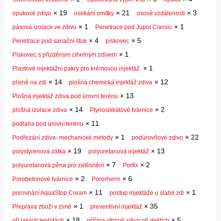
×
19
×
21
×
3
opukové zdivo
osekání omítky
osové vzdálenosti
×
1
×
1
pásová izolace ve zdivu
Penetrace pod Jupol Classic
×
4
×
5
Penetrace pod sanační štuk
pískovec
×
1
Pískovec s přizděným cihelným zdivem
×
1
Plastové injektážní pakry pro krémovou injektáž.
×
14
×
12
plísně na zdi
plošná chemická injektáž zdiva
×
13
Plošná injektáž zdiva pod úrovní terénu
×
14
×
2
plošná izolace zdiva
Plynosilikátové tvárnice
×
11
podlaha pod úrovní terénu
×
1
×
22
Podřezání zdiva- mechanické metody
podúrovňové zdivo
×
19
×
13
polystyrenová zátka
polyuretanová injektáž
×
7
×
2
polyuretanová pěna pro zatěsnění
Porfix
×
2
×
6
Porobetonové tvárnice
Pororherm
×
11
×
1
porovnání AquaStop Cream
postup injektáže u slabé zdi
×
1
×
35
Přeprava zboží v zimě
preventivní injektáž
×
18
×
5
při jakých teplotách
příčina vlhnutí zdiva při deštích