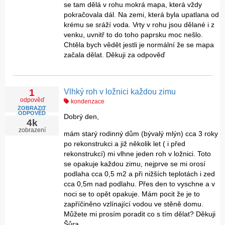
se tam dělá v rohu mokrá mapa, která vždy
pokračovala dál. Na zemi, která byla upatlana od
krému se sráží voda. Vrty v rohu jsou dělané i z
venku, uvnitř to do toho paprsku moc nešlo.
Chtěla bych vědět jestli je normální že se mapa
začala dělat. Děkuji za odpověď
Vlhký roh v ložnici každou zimu
1
odpověď
kondenzace
ZOBRAZIT
ODPOVĚĎ
Dobrý den,
4k
zobrazení
mám starý rodinný dům (bývalý mlýn) cca 3 roky
po rekonstrukci a již několik let ( i před
rekonstrukcí) mi vlhne jeden roh v ložnici. Toto
se opakuje každou zimu, nejprve se mi orosí
podlaha cca 0,5 m2 a při nižších teplotách i zed
cca 0,5m nad podlahu. Přes den to vyschne a v
noci se to opět opakuje. Mám pocit že je to
zapříčiněno vzlínající vodou ve stěně domu.
Můžete mi prosím poradit co s tím dělat? Děkuji
Šůra