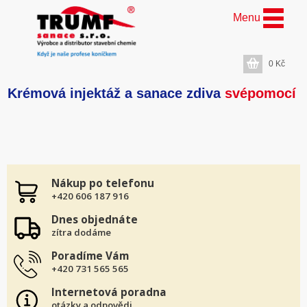
Menu
0
Kč
Krémová injektáž a sanace zdiva
svépomocí
Nákup po telefonu
+420 606 187 916
Dnes objednáte
zítra dodáme
Poradíme Vám
+420 731 565 565
Internetová poradna
otázky a odpovědi