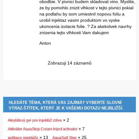
obodbie. V pivnici budem skladovat vino. Myslite,
ze by pomohlo znizit vlhkost v tejto pivnici pokial
na podlahu by som umiestnil nopovu foliu a
urobil injektaz vasim produktom vo vyske
ukoncenia izolacie folie. ? Za akekolvek navrhy
znizenia tejto vlhkosti Vam dakujem
Anton
Zobrazuji 14 záznamů
HLEDÁTE TÉMA, KTERÁ VÁS ZAJÍMÁ? VYBERTE SLOVNÍ
VÝRAZ-ŠTÍTEK, KTERÝ JE K VAŠEMU DOTAZU NEJBLIŽŠÍ.
×
2
Akrylátový gel pro injektáž zdiva
×
7
Aktivátor AquaStop Cream Inject activator
×
13
×
25
aplikace injektáže
AquaSalt Stop