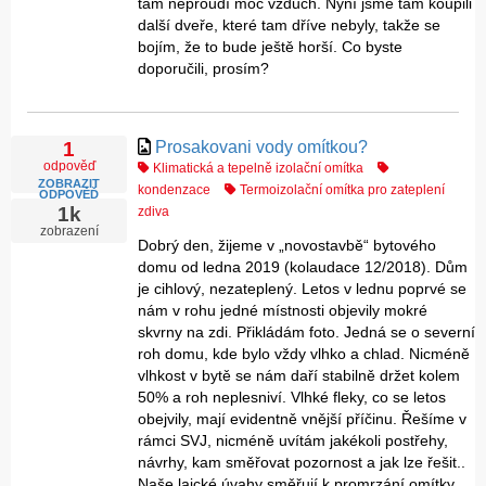
tam neproudí moc vzduch. Nyní jsme tam koupili
další dveře, které tam dříve nebyly, takže se
bojím, že to bude ještě horší. Co byste
doporučili, prosím?
Prosakovani vody omítkou?
1
odpověď
Klimatická a tepelně izolační omítka
ZOBRAZIT
kondenzace
Termoizolační omítka pro zateplení
ODPOVĚĎ
1k
zdiva
zobrazení
Dobrý den, žijeme v „novostavbě“ bytového
domu od ledna 2019 (kolaudace 12/2018). Dům
je cihlový, nezateplený. Letos v lednu poprvé se
nám v rohu jedné místnosti objevily mokré
skvrny na zdi. Přikládám foto. Jedná se o severní
roh domu, kde bylo vždy vlhko a chlad. Nicméně
vlhkost v bytě se nám daří stabilně držet kolem
50% a roh neplesniví. Vlhké fleky, co se letos
obejvily, mají evidentně vnější příčinu. Řešíme v
rámci SVJ, nicméně uvítám jakékoli postřehy,
návrhy, kam směřovat pozornost a jak lze řešit..
Naše laické úvahy směřují k promrzání omítky