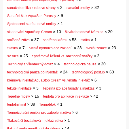
×
2
×
32
sanační omítka z rubové strany
sanační omítky
×
9
Sanační štuk AquaSan Porosity
×
1
Sjednocení staré a nové omítky
×
10
×
20
skladování AquaStop Cream
škvárobetonové tvárnice
×
37
×
58
×
1
smíšené zdivo
spotřeba krému
staika
×
7
×
28
×
23
Statika
Svislá hydroizolace základů
svislá izolace
×
25
×
2
svislice
Systémové řešení vs. obchodní značky
×
4
×
20
Technický a všeobecný dotaz
technologická pauza
×
24
×
69
technologická pauza po injektáži
technologický postup
×
6
krémová injektáž AquaStop Cream vs. tekutá injektáž
×
3
×
3
tekuté injektáže
Tepelná izolace fasády a injektáž
×
15
×
42
Tepelné mosty
teplota pro aplikace injektáže
×
39
×
1
teplotní limit
Termoblok
×
6
Termoizolační omítka pro zateplení zdiva
×
1
Tlaková či beztlaková injektáž zdiva
×
14
tlaková voda pronikající do sklepa