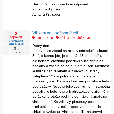
Děkuji Vám za případnou odpověď
a přeji hezký den.
Adriana Kraisová
Vlhkost na podřezané zdi
3
odpovědi
kondenzace
příčina zavlhání zdiva
ZOBRAZIT
ODPOVĚDI
Dobrý den,
3k
rád bych se zeptal na radu v následující situaci:
zobrazení
Zeď, o kterou jde, je cihelná, 45 cm, podřezaná,
ale během letošního podzimu silně zvlhla od
podlahy a začala se na ní tvořit plíseň. Místnost
je mírně nad terénem a z venkovní strany
zateplena 12 cm polystyrenem, který je
přetažený asi 40 cm pod úroveň podlahy a tedy i
podřezávky. Nopová folie zvenku není. Samotná
podlaha je betonová a hydroizolace je zřejmě v
pořádku, protože pod linoleem žádná znatelná
vlhkost není. Ke zdi byly přisunuty postele a pod
nimi úložné boxy, což nepochybně omezilo
cirkulaci vzduchu. Vlhkost končila na úrovni