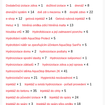
×
1
×
1
×
8
Dodatečná izolace zdiva
dožilost izolace
drenáž
×
14
×
8
×
22
drenážní systém
dvě zdi s mezerou
dvojité zdivo
×
12
×
14
×
6
e-shop
gelová injektáž
Gelová rubová injektáž
×
1
×
13
Heluz
hliněná omítka-zdící hliněná malta
×
30
×
6
hloubka vrtů
Hydrofobizace a její zatmavení povrchu
×
5
Hydrofobní nátěr AquaStop Protect
×
5
Hydrofobní nátěr se zpevňujícím účinkem AquaStop SanFix
×
2
×
8
Hydroizolace domu
hydroizolace podlahy
×
7
×
1
Hydroizolace spodní stavby
Hydroizolace svépomocí
×
7
×
4
Hydroizolace základů
hydroizolace zdiva a její oprava
×
41
hydroizolační stěrka AquaStop Bitumen 2K
×
21
×
1
hydroizolační vana
Hygienická nezávadnost
×
1
×
1
injektáž
Injektáž a svislá hydroizolace - pořadí provedení
×
35
×
5
injektáž do betonu
Injektáž do cihly
×
8
×
24
Injektáž do původní izolace
Injektáž do spáry
×
3
×
18
Injektáž do spáry
Injektáž do spáry přes omítky