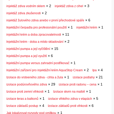
×
2
×
3
injektáž zdiva vodním sklem
injektáž zdiva z cihel
×
2
injektáž zdiva zkušenosti
×
6
injektáž žulového zdiva anebo v první přechodové spáře
×
1
×
1
Injektážní čerpadla pro profesionální použití
injektážní krém
×
11
injektážní krém a doba zpracovatelnosti
×
2
Injektážní krém - doba a místo skladování
×
15
injektážní pumpa a její vyčištění
×
6
Injektážní pumpa a její využití
×
1
Injektážní pumpa versus zahradní postřikovač
×
2
×
4
Injektážní zařízení pro injektážní krém AquaStop Cream
Ipa
×
1
×
21
Izolace do vrstveného zdiva - cihla a žula
izolace podlahy
×
29
×
1
izolace podúrovňového zdiva
izolace proti radonu – cena
×
1
×
1
Izolace proti zemní vlhkosti
Izolace skvrn na malbě
×
1
×
5
izolace teras a balkonů
izolace vlhkého zdiva v etapách
×
4
×
6
Izolace základů postup
Izolace základů proti vlhkosti
×
1
Jak lokalizovat rozvody pod omítkou