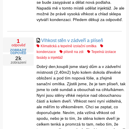
se bude zasypávat a dělat nová podlaha.
Napadá mě v tomto místě udělat injektáž. Je ale
možné že právě vysoká vlhkost a chlad sklepa
vytváří kondenzaci. Předem děkuji za odpověď.
Vlhkost stěn v zádveří a plíseň
1
odpověď
Klimatická a tepelně izolační omítka
ZOBRAZIT
kondenzace
plísně na zdi
Tepelná izolace
ODPOVĚĎ
2k
fasády a injektáž
zobrazení
Dobrý den,koupili jsme starý dům a v zádveřní
místnosti (2,40m2) bylo kolem dokola dřevěné
obložení a pod tím nopová fólie, a zřejmě
sanační omítka. Zjistili jsme, že je tam plíseň, tak
jsme to celé sundali a obouchali na cihlu/kámen.
Nyní jsou stěny vlhké nejvíce nad obouchanou
částí a kolem dveří. Vlhkost není nyní viditelná,
ale měřím to vlhkoměrem. Chci se zeptat, co
doporučujete. Nevím, zda vzlíná vlhkost od
spodu, nebo je to tím, že stěna kolem dveří je
celkem tenká a promrzá to tam, nebo tím, že