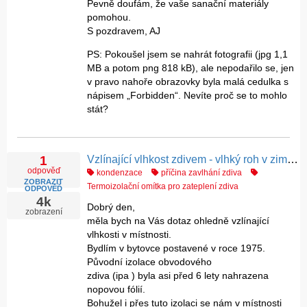
Pevně doufám, že vaše sanační materiály
pomohou.
S pozdravem, AJ
PS: Pokoušel jsem se nahrát fotografii (jpg 1,1
MB a potom png 818 kB), ale nepodařilo se, jen
v pravo nahoře obrazovky byla malá cedulka s
nápisem „Forbidden“. Nevíte proč se to mohlo
stát?
Vzlínající vlhkost zdivem - vlhký roh v zimním období
1
odpověď
kondenzace
příčina zavlhání zdiva
ZOBRAZIT
Termoizolační omítka pro zateplení zdiva
ODPOVĚĎ
4k
Dobrý den,
zobrazení
měla bych na Vás dotaz ohledně vzlínající
vlhkosti v místnosti.
Bydlím v bytovce postavené v roce 1975.
Původní izolace obvodového
zdiva (ipa ) byla asi před 6 lety nahrazena
nopovou fólií.
Bohužel i přes tuto izolaci se nám v místnosti