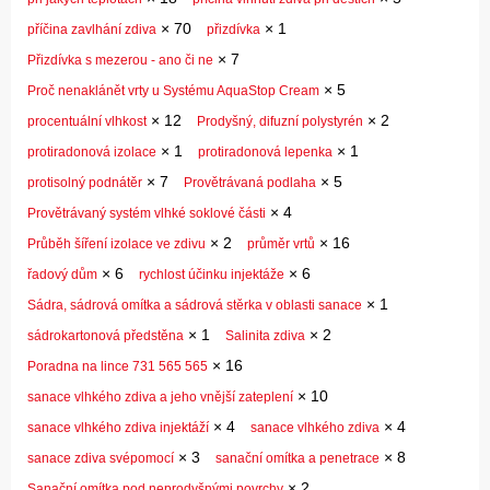
×
70
×
1
příčina zavlhání zdiva
přizdívka
×
7
Přizdívka s mezerou - ano či ne
×
5
Proč nenaklánět vrty u Systému AquaStop Cream
×
12
×
2
procentuální vlhkost
Prodyšný, difuzní polystyrén
×
1
×
1
protiradonová izolace
protiradonová lepenka
×
7
×
5
protisolný podnátěr
Provětrávaná podlaha
×
4
Provětrávaný systém vlhké soklové části
×
2
×
16
Průběh šíření izolace ve zdivu
průměr vrtů
×
6
×
6
řadový dům
rychlost účinku injektáže
×
1
Sádra, sádrová omítka a sádrová stěrka v oblasti sanace
×
1
×
2
sádrokartonová předstěna
Salinita zdiva
×
16
Poradna na lince 731 565 565
×
10
sanace vlhkého zdiva a jeho vnější zateplení
×
4
×
4
sanace vlhkého zdiva injektáží
sanace vlhkého zdiva
×
3
×
8
sanace zdiva svépomocí
sanační omítka a penetrace
×
2
Sanační omítka pod neprodyšnými povrchy