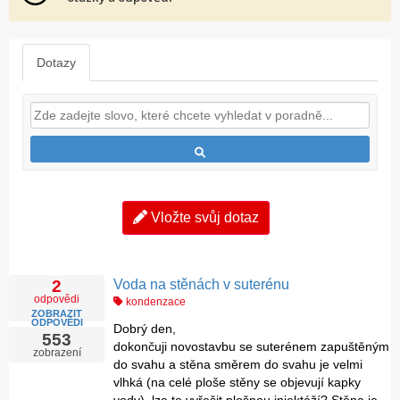
Dotazy
Vložte svůj dotaz
Voda na stěnách v suterénu
2
odpovědi
kondenzace
ZOBRAZIT
ODPOVĚDI
Dobrý den,
553
dokončuji novostavbu se suterénem zapuštěným
zobrazení
do svahu a stěna směrem do svahu je velmi
vlhká (na celé ploše stěny se objevují kapky