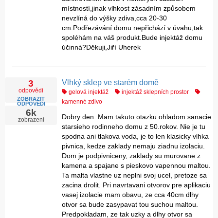
místností,jinak vlhkost zásadním způsobem
nevzlíná do výšky zdiva,cca 20-30
cm.Podřezávání domu nepřichází v úvahu,tak
spoléhám na váš produkt.Bude injektáž domu
účinná?Děkuji,Jiří Uherek
Vlhký sklep ve starém domě
3
odpovědi
gelová injektáž
injektáž sklepních prostor
ZOBRAZIT
kamenné zdivo
ODPOVĚDI
6k
Dobry den. Mam takuto otazku ohladom sanacie
zobrazení
starsieho rodinneho domu z 50.rokov. Nie je tu
spodna ani tlakova voda, je to len klasicky vlhka
pivnica, kedze zaklady nemaju ziadnu izolaciu.
Dom je podpivniceny, zaklady su murovane z
kamena a spajane s pieskovo vapennou maltou.
Ta malta vlastne uz neplni svoj ucel, pretoze sa
zacina drolit. Pri navrtavani otvorov pre aplikaciu
vasej izolacie mam obavu, ze cca 40cm dlhy
otvor sa bude zasypavat tou suchou maltou.
Predpokladam, ze tak uzky a dlhy otvor sa