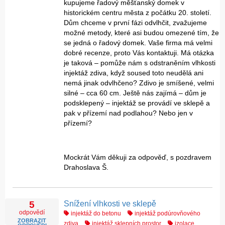
kupujeme řadový měšťanský domek v
historickém centru města z počátku 20. století.
Dům chceme v první fázi odvlhčit, zvažujeme
možné metody, které asi budou omezené tím, že
se jedná o řadový domek. Vaše firma má velmi
dobré recenze, proto Vás kontaktuji. Má otázka
je taková – pomůže nám s odstraněním vlhkosti
injektáž zdiva, když soused toto neudělá ani
nemá jinak odvlhčeno? Zdivo je smíšené, velmi
silné – cca 60 cm. Ještě nás zajímá – dům je
podsklepený – injektáž se provádí ve sklepě a
pak v přízemí nad podlahou? Nebo jen v
přízemí?
Mockrát Vám děkuji za odpověď, s pozdravem
Drahoslava Š.
Snížení vlhkosti ve sklepě
5
odpovědí
injektáž do betonu
injektáž podúrovňového
ZOBRAZIT
zdiva
injektáž sklepních prostor
izolace