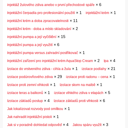
×
6
injektáž žulového zdiva anebo v první přechodové spáře
×
1
×
1
Injektážní čerpadla pro profesionální použití
injektážní krém
×
11
injektážní krém a doba zpracovatelnosti
×
2
Injektážní krém - doba a místo skladování
×
15
injektážní pumpa a její vyčištění
×
6
Injektážní pumpa a její využití
×
1
Injektážní pumpa versus zahradní postřikovač
×
2
×
4
Injektážní zařízení pro injektážní krém AquaStop Cream
Ipa
×
1
×
21
Izolace do vrstveného zdiva - cihla a žula
izolace podlahy
×
29
×
1
izolace podúrovňového zdiva
izolace proti radonu – cena
×
1
×
1
Izolace proti zemní vlhkosti
Izolace skvrn na malbě
×
1
×
5
izolace teras a balkonů
izolace vlhkého zdiva v etapách
×
4
×
6
Izolace základů postup
Izolace základů proti vlhkosti
×
1
Jak lokalizovat rozvody pod omítkou
×
1
Jak nahradit injektážní pistoli
×
4
×
3
Jak si v poradně dohledat odpověď
Jakou spáru využít