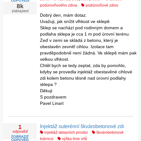
ODPOVĚDI
8k
podúrovňového zdiva
podúrovňové zdivo
zobrazení
Dobrý den, mám dotaz.
Uvažuji, jak snížit vlhkost ve sklepě.
Sklep se nachází pod rodinným domem a
podlaha sklepa je cca 1 m pod úrovní terénu.
Zeď v zemi se skládá z betonu, který je
obestavěn zevnitř cihlou. Izolace tam
pravděpodobně není žádná. Ve sklepě mám pak
velkou vlhkost.
Chtěl bych se tedy zeptat, zda by pomohlo,
kdyby se provedla injektáž obestavěné cihlové
zdi kolem betonu těsně nad úrovní podlahy
sklepa ?
Děkuji
S pozdravem
Pavel Linart
Injektáž suterénní škvárobetonové zdi
1
odpověď
injektáž sklepních prostor
škvárobetonové
ZOBRAZIT
tvárnice
výška linie vrtů
ODPOVĚĎ