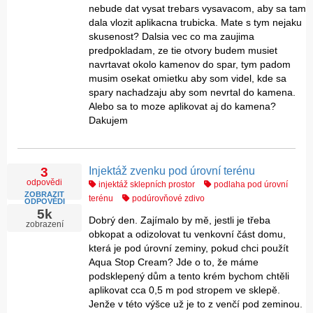
nebude dat vysat trebars vysavacom, aby sa tam
dala vlozit aplikacna trubicka. Mate s tym nejaku
skusenost? Dalsia vec co ma zaujima
predpokladam, ze tie otvory budem musiet
navrtavat okolo kamenov do spar, tym padom
musim osekat omietku aby som videl, kde sa
spary nachadzaju aby som nevrtal do kamena.
Alebo sa to moze aplikovat aj do kamena?
Dakujem
Injektáž zvenku pod úrovní terénu
3
odpovědi
injektáž sklepních prostor
podlaha pod úrovní
ZOBRAZIT
terénu
podúrovňové zdivo
ODPOVĚDI
5k
Dobrý den. Zajímalo by mě, jestli je třeba
zobrazení
obkopat a odizolovat tu venkovní část domu,
která je pod úrovní zeminy, pokud chci použít
Aqua Stop Cream? Jde o to, že máme
podsklepený dům a tento krém bychom chtěli
aplikovat cca 0,5 m pod stropem ve sklepě.
Jenže v této výšce už je to z venčí pod zeminou.