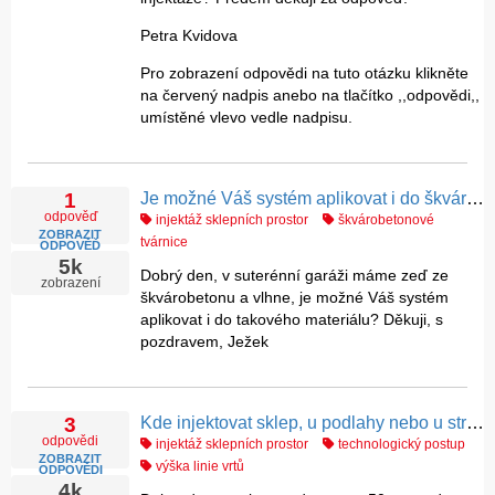
Petra Kvidova
Pro zobrazení odpovědi na tuto otázku klikněte
na červený nadpis anebo na tlačítko ,,odpovědi,,
umístěné vlevo vedle nadpisu.
Je možné Váš systém aplikovat i do škvárobetonu ?
1
odpověď
injektáž sklepních prostor
škvárobetonové
ZOBRAZIT
tvárnice
ODPOVĚĎ
5k
Dobrý den, v suterénní garáži máme zeď ze
zobrazení
škvárobetonu a vlhne, je možné Váš systém
aplikovat i do takového materiálu? Děkuji, s
pozdravem, Ježek
Kde injektovat sklep, u podlahy nebo u stropu ?
3
odpovědi
injektáž sklepních prostor
technologický postup
ZOBRAZIT
výška linie vrtů
ODPOVĚDI
4k