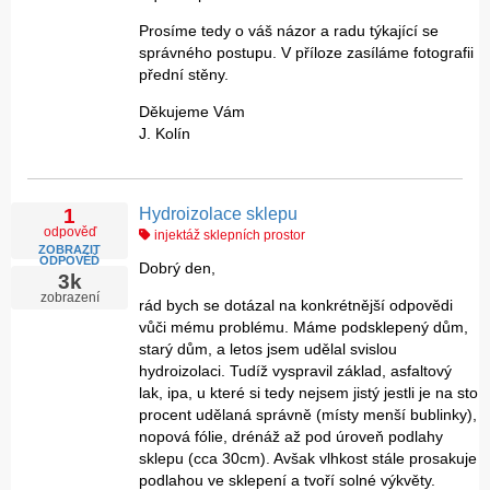
Prosíme tedy o váš názor a radu týkající se
správného postupu. V příloze zasíláme fotografii
přední stěny.
Děkujeme Vám
J. Kolín
Hydroizolace sklepu
1
odpověď
injektáž sklepních prostor
ZOBRAZIT
ODPOVĚĎ
Dobrý den,
3k
zobrazení
rád bych se dotázal na konkrétnější odpovědi
vůči mému problému. Máme podsklepený dům,
starý dům, a letos jsem udělal svislou
hydroizolaci. Tudíž vyspravil základ, asfaltový
lak, ipa, u které si tedy nejsem jistý jestli je na sto
procent udělaná správně (místy menší bublinky),
nopová fólie, drénáž až pod úroveň podlahy
sklepu (cca 30cm). Avšak vlhkost stále prosakuje
podlahou ve sklepení a tvoří solné výkvěty.