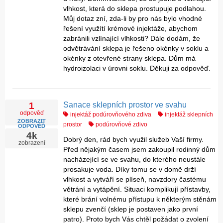
vlhkost, která do sklepa prostupuje podlahou.
Můj dotaz zní, zda-li by pro nás bylo vhodné
řešení využítí krémové injektáže, abychom
zabránili vzlínající vlhkosti? Dále dodám, že
odvětrávání sklepa je řešeno okénky v soklu a
okénky z otevřené strany sklepa. Dům má
hydroizolaci v úrovni soklu. Děkuji za odpověď.
Sanace sklepních prostor ve svahu
1
odpověď
injektáž podúrovňového zdiva
injektáž sklepních
ZOBRAZIT
prostor
podúrovňové zdivo
ODPOVĚĎ
4k
Dobrý den, rád bych využil služeb Vaší firmy.
zobrazení
Před nějakým časem jsem zakoupil rodinný dům
nacházející se ve svahu, do kterého neustále
prosakuje voda. Díky tomu se v domě drží
vlhkost a vytváří se plíseň, navzdory častému
větrání a vytápění. Situaci komplikují přístavby,
které brání volnému přístupu k některým stěnám
sklepu zvenčí (sklep je postaven jako první
patro). Proto bych Vás chtěl požádat o zvolení