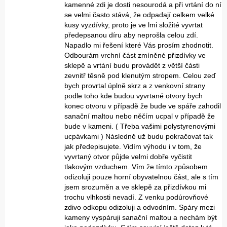
kamenné zdi je dosti nesourodá a při vrtání do ní
se velmi často stává, že odpadají celkem velké
kusy vyzdívky, proto je ve lmi složité vyvrtat
předepsanou díru aby neprošla celou zdí.
Napadlo mi řešení které Vás prosím zhodnotit.
Odbourám vrchní část zmíněné přizdívky ve
sklepě a vrtání budu provádět z větší části
zevnitř těsně pod klenutým stropem. Celou zeď
bych provrtal úplně skrz a z venkovní strany
podle toho kde budou vyvrtané otvory bych
konec otvoru v případě že bude ve spáře zahodil
sanační maltou nebo něčím ucpal v případě že
bude v kameni. ( Třeba vašimi polystyrenovými
ucpávkami ) Následně už budu pokračovat tak
jak předepisujete. Vidím výhodu i v tom, že
vyvrtaný otvor půjde velmi dobře vyčistit
tlakovým vzduchem. Vím že tímto způsobem
odizoluji pouze horní obyvatelnou část, ale s tím
jsem srozuměn a ve sklepě za přizdívkou mi
trochu vlhkosti nevadí. Z venku podúrovňové
zdivo odkopu odizoluji a odvodním. Spáry mezi
kameny vyspáruji sanační maltou a nechám být