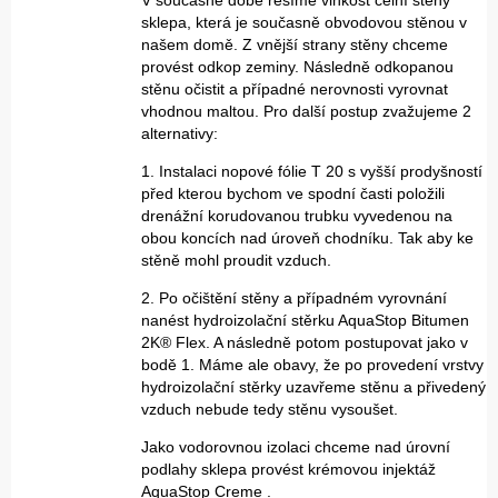
V současné době řešíme vlhkost čelní stěny
sklepa, která je současně obvodovou stěnou v
našem domě. Z vnější strany stěny chceme
provést odkop zeminy. Následně odkopanou
stěnu očistit a případné nerovnosti vyrovnat
vhodnou maltou. Pro další postup zvažujeme 2
alternativy:
1. Instalaci nopové fólie T 20 s vyšší prodyšností
před kterou bychom ve spodní časti položili
drenážní korudovanou trubku vyvedenou na
obou koncích nad úroveň chodníku. Tak aby ke
stěně mohl proudit vzduch.
2. Po očištění stěny a případném vyrovnání
nanést hydroizolační stěrku AquaStop Bitumen
2K® Flex. A následně potom postupovat jako v
bodě 1. Máme ale obavy, že po provedení vrstvy
hydroizolační stěrky uzavřeme stěnu a přivedený
vzduch nebude tedy stěnu vysoušet.
Jako vodorovnou izolaci chceme nad úrovní
podlahy sklepa provést krémovou injektáž
AquaStop Creme .