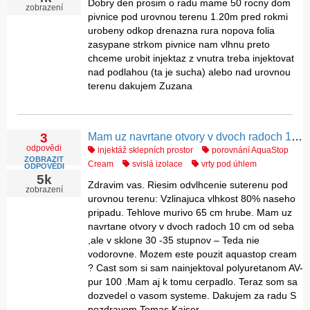
Dobry den prosim o radu mame 50 rocny dom
zobrazení
pivnice pod urovnou terenu 1.20m pred rokmi
urobeny odkop drenazna rura nopova folia
zasypane strkom pivnice nam vlhnu preto
chceme urobit injektaz z vnutra treba injektovat
nad podlahou (ta je sucha) alebo nad urovnou
terenu dakujem Zuzana
Mam uz navrtane otvory v dvoch radoch 10 cm od seba ,ale v sklone 30 -35 stupnov, mozem pouzit aquastop cream ?
3
odpovědi
injektáž sklepních prostor
porovnání AquaStop
ZOBRAZIT
Cream
svislá izolace
vrty pod úhlem
ODPOVĚDI
5k
Zdravim vas. Riesim odvlhcenie suterenu pod
zobrazení
urovnou terenu: Vzlinajuca vlhkost 80% naseho
pripadu. Tehlove murivo 65 cm hrube. Mam uz
navrtane otvory v dvoch radoch 10 cm od seba
,ale v sklone 30 -35 stupnov – Teda nie
vodorovne. Mozem este pouzit aquastop cream
? Cast som si sam nainjektoval polyuretanom AV-
pur 100 .Mam aj k tomu cerpadlo. Teraz som sa
dozvedel o vasom systeme. Dakujem za radu S
pozdravom Tomas Kaiser