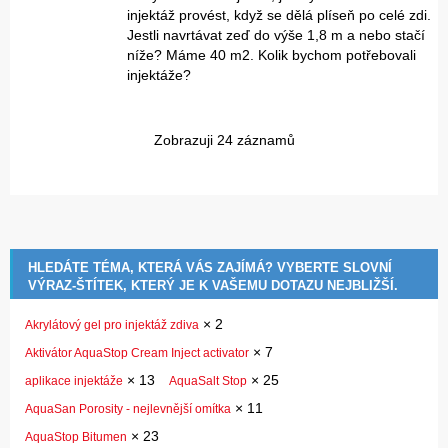
injektáž provést, když se dělá plíseň po celé zdi.
Jestli navrtávat zeď do výše 1,8 m a nebo stačí
níže? Máme 40 m2. Kolik bychom potřebovali
injektáže?
Zobrazuji 24 záznamů
HLEDÁTE TÉMA, KTERÁ VÁS ZAJÍMÁ? VYBERTE SLOVNÍ
VÝRAZ-ŠTÍTEK, KTERÝ JE K VAŠEMU DOTAZU NEJBLIŽŠÍ.
×
2
Akrylátový gel pro injektáž zdiva
×
7
Aktivátor AquaStop Cream Inject activator
×
13
×
25
aplikace injektáže
AquaSalt Stop
×
11
AquaSan Porosity - nejlevnější omítka
×
23
AquaStop Bitumen