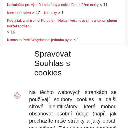
×
11
Kalkulačka pro výpočet spotřeby a nákladů na běžné metry
×
47
×
1
kamenné zdivo
kb bloky
Kde a jak vrtat u cihel Porotherm Heluz - voštinové cihly a jak při plnění
udržet spotřebu
×
16
×
1
Klimasan Perlit W vydatnost jednoho pytle
×
19
×
7
Klimatická a tepelně izolační omítka
komůrkové zdivo
Spravovat
×
14
×
5
kondenzace
Kónická koncovka pro doplnění vrtů
Souhlas s
×
21
kotovice
cookies
×
4
Krémová injektáž do původní hydroizolace ano či ne
×
1
krémová injektáž versus dřevomorka
×
1
Krémové injektáže vs kvapalné injektáže
Na těchto webových stránkách se
×
1
"mastné fleky" po injektáži na omítkách
používají soubory
cookies
a další
×
Místa a výšky injektáže u podsklepeného a nepodsklepeného domu
síťové identifikátory, které mohou
33
obsahovat osobní údaje (např. jak
×
4
×
10
modifikované pásy
mokré zdivo a doba vysychání
procházíte naše stránky a jaký obsah
×
1
Může se AquaStop Cream ředit?