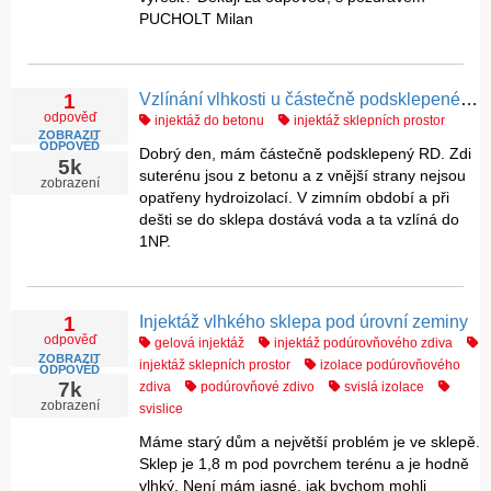
PUCHOLT Milan
Vzlínání vlhkosti u částečně podsklepeného domu
1
odpověď
injektáž do betonu
injektáž sklepních prostor
ZOBRAZIT
ODPOVĚĎ
Dobrý den, mám částečně podsklepený RD. Zdi
5k
suterénu jsou z betonu a z vnější strany nejsou
zobrazení
opatřeny hydroizolací. V zimním období a při
dešti se do sklepa dostává voda a ta vzlíná do
1NP.
Injektáž vlhkého sklepa pod úrovní zeminy
1
odpověď
gelová injektáž
injektáž podúrovňového zdiva
ZOBRAZIT
injektáž sklepních prostor
izolace podúrovňového
ODPOVĚĎ
7k
zdiva
podúrovňové zdivo
svislá izolace
zobrazení
svislice
Máme starý dům a největší problém je ve sklepě.
Sklep je 1,8 m pod povrchem terénu a je hodně
vlhký. Není mám jasné, jak bychom mohli