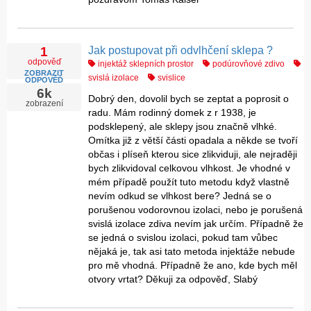
Jak postupovat při odvlhčení sklepa ?
1
odpověď
injektáž sklepních prostor
podúrovňové zdivo
ZOBRAZIT
svislá izolace
svislice
ODPOVĚĎ
6k
Dobrý den, dovolil bych se zeptat a poprosit o
zobrazení
radu. Mám rodinný domek z r 1938, je
podsklepený, ale sklepy jsou značně vlhké.
Omítka již z větší části opadala a někde se tvoří
občas i plíseň kterou sice zlikviduji, ale nejraději
bych zlikvidoval celkovou vlhkost. Je vhodné v
mém případě použít tuto metodu když vlastně
nevím odkud se vlhkost bere? Jedná se o
porušenou vodorovnou izolaci, nebo je porušená
svislá izolace zdiva nevím jak určím. Případně že
se jedná o svislou izolaci, pokud tam vůbec
nějaká je, tak asi tato metoda injektáže nebude
pro mě vhodná. Případně že ano, kde bych měl
otvory vrtat? Děkuji za odpověď, Slabý