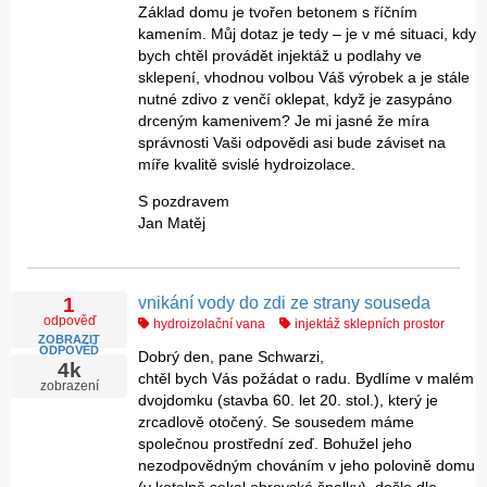
Základ domu je tvořen betonem s říčním
kamením. Můj dotaz je tedy – je v mé situaci, kdy
bych chtěl provádět injektáž u podlahy ve
sklepení, vhodnou volbou Váš výrobek a je stále
nutné zdivo z venčí oklepat, když je zasypáno
drceným kamenivem? Je mi jasné že míra
správnosti Vaši odpovědi asi bude záviset na
míře kvalitě svislé hydroizolace.
S pozdravem
Jan Matěj
vnikání vody do zdi ze strany souseda
1
odpověď
hydroizolační vana
injektáž sklepních prostor
ZOBRAZIT
ODPOVĚĎ
Dobrý den, pane Schwarzi,
4k
chtěl bych Vás požádat o radu. Bydlíme v malém
zobrazení
dvojdomku (stavba 60. let 20. stol.), který je
zrcadlově otočený. Se sousedem máme
společnou prostřední zeď. Bohužel jeho
nezodpovědným chováním v jeho polovině domu