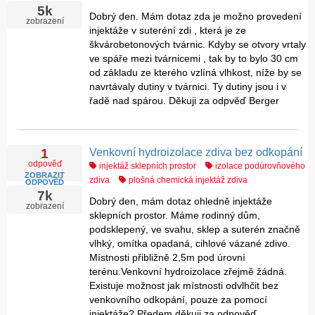
5k
Dobrý den. Mám dotaz zda je možno provedení
zobrazení
injektáže v suteréní zdi , která je ze
škvárobetonových tvárnic. Kdyby se otvory vrtaly
ve spáře mezi tvárnicemi , tak by to bylo 30 cm
od základu ze kterého vzlíná vlhkost, níže by se
navrtávaly dutiny v tvárnici. Ty dutiny jsou i v
řadě nad spárou. Děkuji za odpvěď Berger
Venkovní hydroizolace zdiva bez odkopání
1
odpověď
injektáž sklepních prostor
izolace podúrovňového
ZOBRAZIT
zdiva
plošná chemická injektáž zdiva
ODPOVĚĎ
7k
Dobrý den, mám dotaz ohledně injektáže
zobrazení
sklepních prostor. Máme rodinný dům,
podsklepený, ve svahu, sklep a suterén značně
vlhký, omítka opadaná, cihlové vázané zdivo.
Místnosti přibližně 2,5m pod úrovní
terénu.Venkovní hydroizolace zřejmě žádná.
Existuje možnost jak místnosti odvlhčit bez
venkovního odkopání, pouze za pomocí
injektáže? Předem děkuji za odpověď.