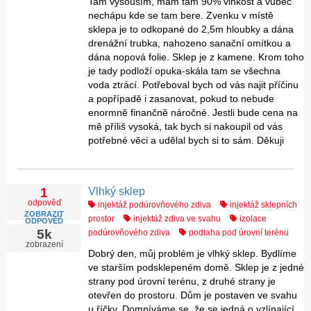
Tam vysouším, mám tam 90% vlhkost a vůbec
nechápu kde se tam bere. Zvenku v místě
sklepa je to odkopané do 2,5m hloubky a dána
drenážní trubka, nahozeno sanační omítkou a
dána nopová folie. Sklep je z kamene. Krom toho
je tady podloží opuka-skála tam se všechna
voda ztrácí. Potřeboval bych od vás najit příčinu
a popřípadě i zasanovat, pokud to nebude
enormně finančně náročné. Jestli bude cena na
mě příliš vysoká, tak bych si nakoupil od vás
potřebné věci a udělal bych si to sám. Děkuji
Vlhký sklep
1
odpověď
injektáž podúrovňového zdiva
injektáž sklepních
ZOBRAZIT
prostor
injektáž zdiva ve svahu
izolace
ODPOVĚĎ
5k
podúrovňového zdiva
podlaha pod úrovní terénu
zobrazení
Dobrý den, můj problém je vlhký sklep. Bydlíme
ve starším podsklepeném domě. Sklep je z jedné
strany pod úrovní terénu, z druhé strany je
otevřen do prostoru. Dům je postaven ve svahu
u říčky. Domníváme se, že se jedná o vzlínající