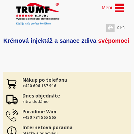
Menu
0
Kč
Krémová injektáž a sanace zdiva
svépomocí
Nákup po telefonu
+420 606 187 916
Dnes objednáte
zítra dodáme
Poradíme Vám
+420 731 565 565
Internetová poradna
otázky a odpovědi