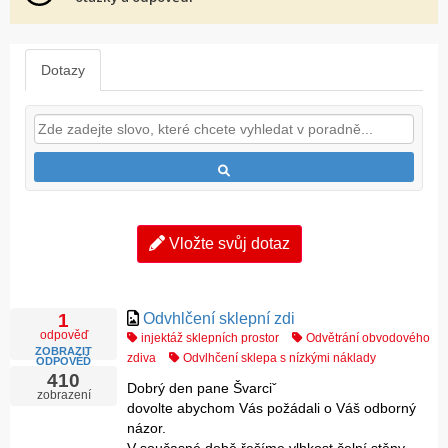
Dotazy
Vložte svůj dotaz
Odvhlčení sklepní zdi
1
odpověď
injektáž sklepních prostor
Odvětrání obvodového
ZOBRAZIT
zdiva
Odvlhčení sklepa s nízkými náklady
ODPOVĚĎ
410
Dobrý den pane Švarciˇ
zobrazení
dovolte abychom Vás požádali o Váš odborný
názor.