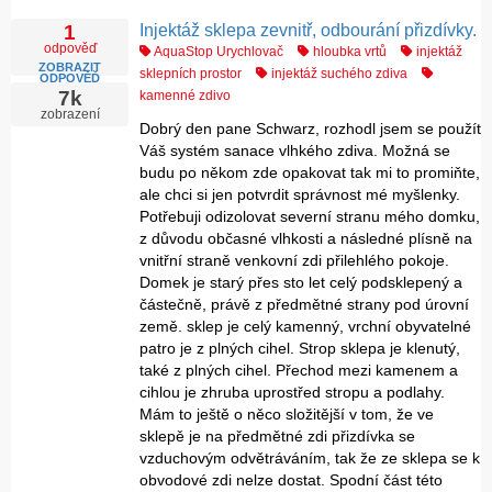
Injektáž sklepa zevnitř, odbourání přizdívky.
1
odpověď
AquaStop Urychlovač
hloubka vrtů
injektáž
ZOBRAZIT
sklepních prostor
injektáž suchého zdiva
ODPOVĚĎ
7k
kamenné zdivo
zobrazení
Dobrý den pane Schwarz, rozhodl jsem se použít
Váš systém sanace vlhkého zdiva. Možná se
budu po někom zde opakovat tak mi to promiňte,
ale chci si jen potvrdit správnost mé myšlenky.
Potřebuji odizolovat severní stranu mého domku,
z důvodu občasné vlhkosti a následné plísně na
vnitřní straně venkovní zdi přilehlého pokoje.
Domek je starý přes sto let celý podsklepený a
částečně, právě z předmětné strany pod úrovní
země. sklep je celý kamenný, vrchní obyvatelné
patro je z plných cihel. Strop sklepa je klenutý,
také z plných cihel. Přechod mezi kamenem a
cihlou je zhruba uprostřed stropu a podlahy.
Mám to ještě o něco složitější v tom, že ve
sklepě je na předmětné zdi přizdívka se
vzduchovým odvětráváním, tak že ze sklepa se k
obvodové zdi nelze dostat. Spodní část této