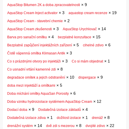
×
9
AquaStop Bitumen 2K a doba zpracovatelnosti
×
3
×
19
AquaStop Cream Inject activator
aquastop cream recenze
×
2
AquaStop Cream - stavební chemie
×
3
×
14
AquaStop Cream zkušenosti
AquaStop Urychlovač
×
4
×
15
Barva pro sanační omítku
bezplatné konzultace
×
5
×
6
Bezplatné zapůjčení injektážních zařízení
cihelné zdivo
×
3
Čistě vápenná omítka Klimasan Antik
×
3
×
1
Co s prázdnými otvory po injektáži
Co si mám objednat
×
8
Co usnadní vrtání kamenné zdi
×
10
×
9
degradace omítek a jejich odstranění
dispergace
×
5
doba mezi injektáží a omítkami
×
6
Doba míchání omítky AquaSan Porosity
×
12
Doba vzniku hydroizolace systémem AquaStop Cream
×
9
×
4
Dodací doba
Dodatečná izolace základů
×
1
×
1
×
8
Dodatečná izolace zdiva
dožilost izolace
drenáž
×
14
×
8
×
22
drenážní systém
dvě zdi s mezerou
dvojité zdivo