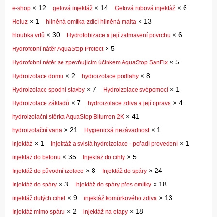
×
12
×
14
×
6
e-shop
gelová injektáž
Gelová rubová injektáž
×
1
×
13
Heluz
hliněná omítka-zdící hliněná malta
×
30
×
6
hloubka vrtů
Hydrofobizace a její zatmavení povrchu
×
5
Hydrofobní nátěr AquaStop Protect
×
5
Hydrofobní nátěr se zpevňujícím účinkem AquaStop SanFix
×
2
×
8
Hydroizolace domu
hydroizolace podlahy
×
7
×
1
Hydroizolace spodní stavby
Hydroizolace svépomocí
×
7
×
4
Hydroizolace základů
hydroizolace zdiva a její oprava
×
41
hydroizolační stěrka AquaStop Bitumen 2K
×
21
×
1
hydroizolační vana
Hygienická nezávadnost
×
1
×
1
injektáž
Injektáž a svislá hydroizolace - pořadí provedení
×
35
×
5
injektáž do betonu
Injektáž do cihly
×
8
×
24
Injektáž do původní izolace
Injektáž do spáry
×
3
×
18
Injektáž do spáry
Injektáž do spáry přes omítky
×
9
×
13
injektáž dutých cihel
injektáž komůrkového zdiva
×
2
×
18
Injektáž mimo spáru
injektáž na etapy