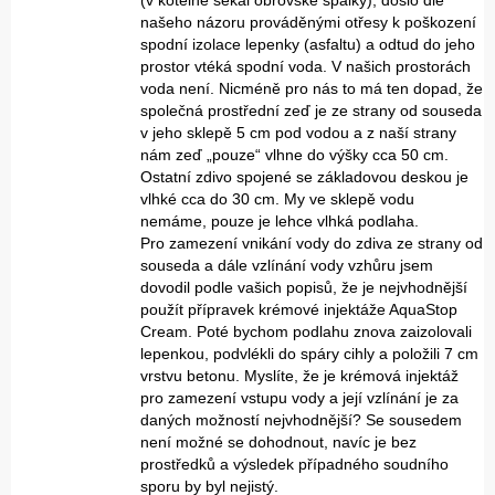
(v kotelně sekal obrovské špalky), došlo dle
našeho názoru prováděnými otřesy k poškození
spodní izolace lepenky (asfaltu) a odtud do jeho
prostor vtéká spodní voda. V našich prostorách
voda není. Nicméně pro nás to má ten dopad, že
společná prostřední zeď je ze strany od souseda
v jeho sklepě 5 cm pod vodou a z naší strany
nám zeď „pouze“ vlhne do výšky cca 50 cm.
Ostatní zdivo spojené se základovou deskou je
vlhké cca do 30 cm. My ve sklepě vodu
nemáme, pouze je lehce vlhká podlaha.
Pro zamezení vnikání vody do zdiva ze strany od
souseda a dále vzlínání vody vzhůru jsem
dovodil podle vašich popisů, že je nejvhodnější
použít přípravek krémové injektáže AquaStop
Cream. Poté bychom podlahu znova zaizolovali
lepenkou, podvlékli do spáry cihly a položili 7 cm
vrstvu betonu. Myslíte, že je krémová injektáž
pro zamezení vstupu vody a její vzlínání je za
daných možností nejvhodnější? Se sousedem
není možné se dohodnout, navíc je bez
prostředků a výsledek případného soudního
sporu by byl nejistý.