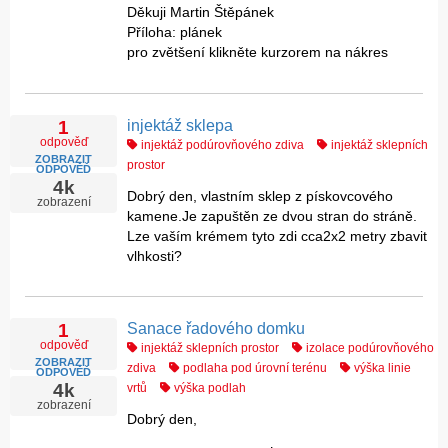
Děkuji Martin Štěpánek
Příloha: plánek
pro zvětšení klikněte kurzorem na nákres
injektáž sklepa
1
odpověď
injektáž podúrovňového zdiva
injektáž sklepních
ZOBRAZIT
prostor
ODPOVĚĎ
4k
Dobrý den, vlastním sklep z pískovcového
zobrazení
kamene.Je zapuštěn ze dvou stran do stráně.
Lze vaším krémem tyto zdi cca2x2 metry zbavit
vlhkosti?
Sanace řadového domku
1
odpověď
injektáž sklepních prostor
izolace podúrovňového
ZOBRAZIT
zdiva
podlaha pod úrovní terénu
výška linie
ODPOVĚĎ
4k
vrtů
výška podlah
zobrazení
Dobrý den,