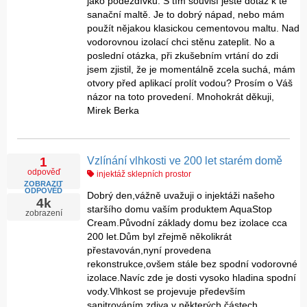
jako podezdívku. S tím souvisí ještě dotaz k té
sanační maltě. Je to dobrý nápad, nebo mám
použít nějakou klasickou cementovou maltu. Nad
vodorovnou izolací chci stěnu zateplit. No a
poslední otázka, při zkušebním vrtání do zdi
jsem zjistil, že je momentálně zcela suchá, mám
otvory před aplikací prolít vodou? Prosím o Váš
názor na toto provedení. Mnohokrát děkuji,
Mirek Berka
Vzlínání vlhkosti ve 200 let starém domě
1
odpověď
injektáž sklepních prostor
ZOBRAZIT
ODPOVĚĎ
Dobrý den,vážně uvažuji o injektáži našeho
4k
staršího domu vaším produktem AquaStop
zobrazení
Cream.Původní základy domu bez izolace cca
200 let.Dům byl zřejmě několikrát
přestavován,nyní provedena
rekonstrukce,ovšem stále bez spodní vodorovné
izolace.Navíc zde je dosti vysoko hladina spodní
vody.Vlhkost se projevuje především
sanitrováním zdiva v některých částech