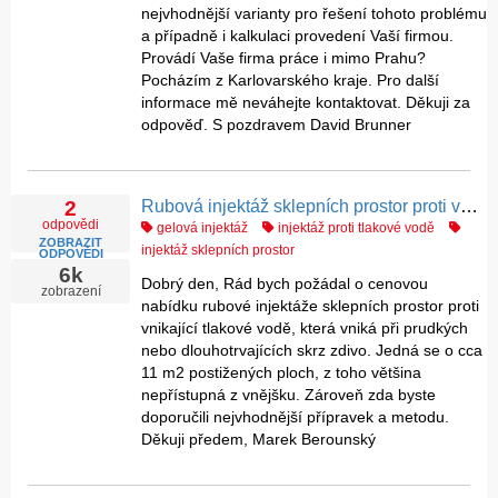
nejvhodnější varianty pro řešení tohoto problému
a případně i kalkulaci provedení Vaší firmou.
Provádí Vaše firma práce i mimo Prahu?
Pocházím z Karlovarského kraje. Pro další
informace mě neváhejte kontaktovat. Děkuji za
odpověď. S pozdravem David Brunner
Rubová injektáž sklepních prostor proti vnikající tlakové vodě
2
odpovědi
gelová injektáž
injektáž proti tlakové vodě
ZOBRAZIT
injektáž sklepních prostor
ODPOVĚDI
6k
Dobrý den, Rád bych požádal o cenovou
zobrazení
nabídku rubové injektáže sklepních prostor proti
vnikající tlakové vodě, která vniká při prudkých
nebo dlouhotrvajících skrz zdivo. Jedná se o cca
11 m2 postižených ploch, z toho většina
nepřístupná z vnějšku. Zároveň zda byste
doporučili nejvhodnější přípravek a metodu.
Děkuji předem, Marek Berounský