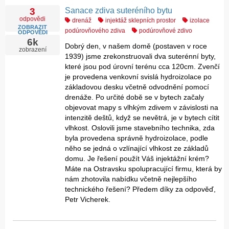
Sanace zdiva suteréního bytu
3
odpovědi
drenáž
injektáž sklepních prostor
izolace
ZOBRAZIT
podúrovňového zdiva
podúrovňové zdivo
ODPOVĚDI
6k
Dobrý den, v našem domě (postaven v roce
zobrazení
1939) jsme zrekonstruovali dva suterénní byty,
které jsou pod úrovní terénu cca 120cm. Zvenčí
je provedena venkovní svislá hydroizolace po
základovou desku včetně odvodnění pomocí
drenáže. Po určité době se v bytech začaly
objevovat mapy s vlhkým zdivem v závislosti na
intenzitě deštů, když se nevětrá, je v bytech cítit
vlhkost. Oslovili jsme stavebního technika, zda
byla provedena správně hydroizolace, podle
něho se jedná o vzlínající vlhkost ze základů
domu. Je řešení použít Váš injektážní krém?
Máte na Ostravsku spolupracující firmu, která by
nám zhotovila nabídku včetně nejlepšího
technického řešení? Předem díky za odpověď,
Petr Vicherek.