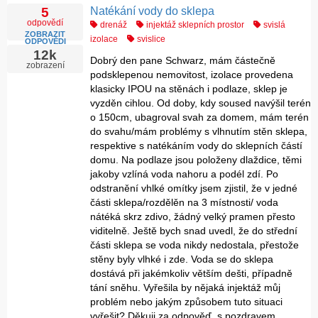
Natékání vody do sklepa
5
odpovědí
drenáž
injektáž sklepních prostor
svislá
ZOBRAZIT
izolace
svislice
ODPOVĚDI
12k
Dobrý den pane Schwarz, mám částečně
zobrazení
podsklepenou nemovitost, izolace provedena
klasicky IPOU na stěnách i podlaze, sklep je
vyzděn cihlou. Od doby, kdy soused navýšil terén
o 150cm, ubagroval svah za domem, mám terén
do svahu/mám problémy s vlhnutím stěn sklepa,
respektive s natékáním vody do sklepních částí
domu. Na podlaze jsou položeny dlaždice, těmi
jakoby vzlíná voda nahoru a podél zdí. Po
odstranění vhlké omítky jsem zjistil, že v jedné
části sklepa/rozdělěn na 3 místnosti/ voda
nátéká skrz zdivo, žádný velký pramen přesto
viditelně. Ještě bych snad uvedl, že do střední
části sklepa se voda nikdy nedostala, přestože
stěny byly vlhké i zde. Voda se do sklepa
dostává při jakémkoliv větším dešti, případně
tání sněhu. Vyřešila by nějaká injektáž můj
problém nebo jakým způsobem tuto situaci
vyřešit? Děkuji za odpověď, s pozdravem