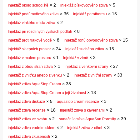
×
2
×
5
Injektáž okolo schodiště
injektáž pískovcového zdiva
×
36
×
15
injektáž podúrovňového zdiva
injektáž porothermu
×
2
injektáž vlhkého místa zdiva
×
8
Injektáž při rozdílných výškách podlah
×
8
×
15
injektáž proti tlakové vodě
injektáž rohů obvodového zdiva
×
24
×
15
injektáž sklepních prostor
injektáž suchého zdiva
×
1
×
3
Injektáž v malém prostoru
Injektáž v zimě
×
1
×
27
Injektáž z obou stran zdiva
injektáž z venkovní strany
×
2
×
33
injektáž z vnitřku anebo z venku
injektáž z vnitřní strany
×
38
Injektáž zdiva AquaStop Cream
×
13
injektáž zdiva AquaStop Cream a její životnost
×
5
×
3
injektáž zdiva diskuze
aquastop cream recenze
×
18
×
2
injektáž zdiva recenze
Injektáž zdiva s kavernami
×
2
×
39
injektáž zdiva ve svahu
sanační omítka AquaSan Porosity
×
2
×
3
injektáž zdiva vodním sklem
injektáž zdiva z cihel
×
2
injektáž zdiva zkušenosti