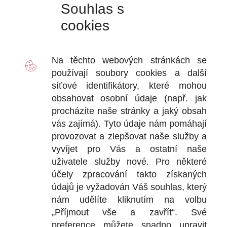
Souhlas s
Zakoupené zboží lze zaplatit:
cookies
Platební kartou okamžitě v E-SHOPU
Bankovním převodem
• V případě platby bankovním převodem je zboží odesláno
Na těchto webových stránkách se
přepravní službou až v momentě připsané částky na náš účet.
používají soubory
cookies
a další
Dobírkou u našich smluvních dopravců TOPTRANS EU a.s.
a Zásilkovna s.r.o.
síťové identifikátory, které mohou
• Při placení zboží dobírkou lze platbu provést v hotovosti
obsahovat osobní údaje (např. jak
anebo platební kartou.
procházíte naše stránky a jaký obsah
Doba dodání zboží objednateli v ČR je od obdržení objednávky
vás zajímá). Tyto údaje nám pomáhají
standardně
do druhého pracovního dne
(zboží objednané do 12:30
provozovat a zlepšovat naše služby a
se obvykle dodá druhý den, po 12:30 den následující).
vyvíjet pro Vás a ostatní naše
Cena za dopravné a balné v ČR je od
90 do 600 Kč
s DPH, v
uživatele služby nové. Pro některé
závislosti na zvoleném dopravci a váze objednaných produktů,
účely zpracování takto získaných
nezávisle na vzdálenosti od naší provozovny na dodací adresu
odběratele.
údajů je vyžadován Váš souhlas, který
nám udělíte kliknutím na volbu
Při osobním odběru na naší provozovně
Dvorská 1163/2, 252 19
Rudná u Prahy
, lze platit hotově nebo platební kartou.
„Příjmout vše a zavřít“. Své
preference můžete snadno upravit