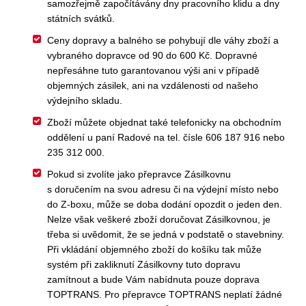
samozřejmě započítávány dny pracovního klidu a dny
státních svátků.
Ceny dopravy a balného se pohybují dle váhy zboží a
vybraného dopravce od 90 do 600 Kč. Dopravné
nepřesáhne tuto garantovanou výši ani v případě
objemných zásilek, ani na vzdálenosti od našeho
výdejního skladu.
Zboží můžete objednat také telefonicky na obchodním
oddělení u paní Radové na tel. čísle 606 187 916 nebo
235 312 000.
Pokud si zvolíte jako přepravce Zásilkovnu
s doručením na svou adresu či na výdejní místo nebo
do Z-boxu, může se doba dodání opozdit o jeden den.
Nelze však veškeré zboží doručovat Zásilkovnou, je
třeba si uvědomit, že se jedná v podstatě o stavebniny.
Při vkládání objemného zboží do košíku tak může
systém při zakliknutí Zásilkovny tuto dopravu
zamítnout a bude Vám nabídnuta pouze doprava
TOPTRANS. Pro přepravce TOPTRANS neplatí žádné