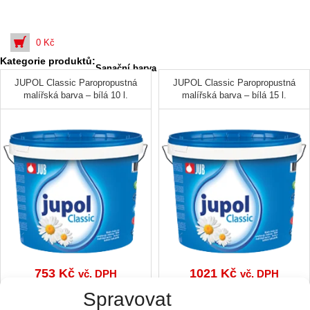
0
Kč
Kategorie produktů:
Sanační barva
JUPOL Classic Paropropustná
JUPOL Classic Paropropustná
malířská barva – bílá 10 l.
malířská barva – bílá 15 l.
753
Kč
1021
Kč
vč. DPH
vč. DPH
Spravovat
Přidat do košíku
Přidat do košíku