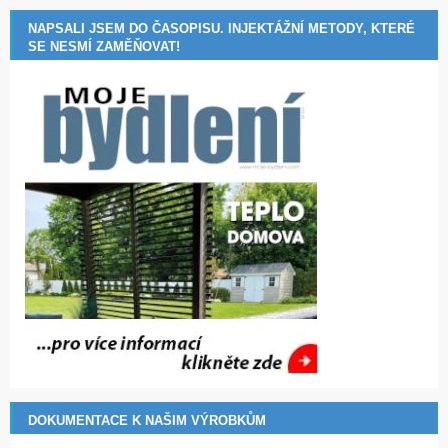
NAPSALI JSEM DO ČASOPISU. INJEKTÁŽNÍ METODY, KTERÉ
SE NESMÍ ZAMĚŇOVAT!
DOKUMENTACE K NAŠIM VÝROBKŮM