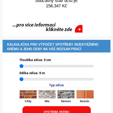
Současný stav účtu je:
156.347 Kč
KALKULAČKA PRO VÝPOČET SPOTŘEBY INJEKTÁŽNÍHO
KRÉMU A JEHO CENY NA VÁŠ ROZSAH PRACÍ
Tloušťka zdiva:
0
cm
Délka zdiva:
0
m
Typ zdiva
Cihly
Mix
Kámen
Komůr.
SPOTŘEBA KRÉMU