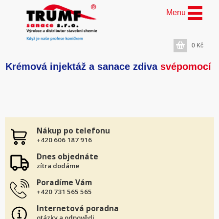
Menu
0
Kč
Krémová injektáž a sanace zdiva
svépomocí
Nákup po telefonu
+420 606 187 916
Dnes objednáte
zítra dodáme
Poradíme Vám
+420 731 565 565
Internetová poradna
otázky a odpovědi