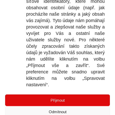
síťové identifikátory, které mohou
+
obsahovat osobní údaje (např. jak
+
procházíte naše stránky a jaký obsah
vás zajímá). Tyto údaje nám pomáhají
provozovat a zlepšovat naše služby a
vyvíjet pro Vás a ostatní naše
DOKU
uživatele služby nové. Pro některé
účely zpracování takto získaných
Obchodní
údajů je vyžadován Váš souhlas, který
nám udělíte kliknutím na volbu
Reklamačn
„Příjmout vše a zavřít“. Své
Ochrana o
preference můžete snadno upravit
kliknutím na volbu „Spravovat
nastavení“.
KONTA
Příjmout
Bl
P
Odmítnout
I