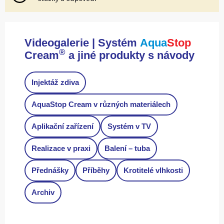
Videogalerie | Systém
Aqua
Stop
®
Cream
a jiné produkty s návody
Injektáž zdiva
AquaStop Cream v různých materiálech
Aplikační zařízení
Systém v TV
Realizace v praxi
Balení – tuba
Přednášky
Příběhy
Krotitelé vlhkosti
Archiv