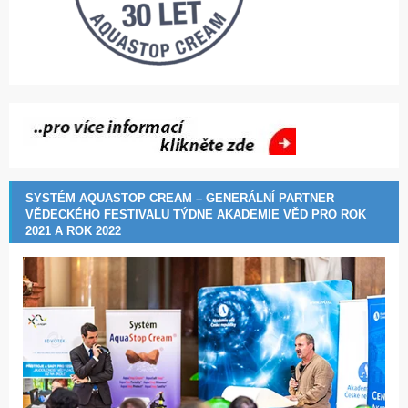
SYSTÉM AQUASTOP CREAM – GENERÁLNÍ PARTNER
VĚDECKÉHO FESTIVALU TÝDNE AKADEMIE VĚD PRO ROK
2021 A ROK 2022