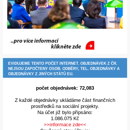
EVIDUJEME TENTO POČET INTERNET. OBJEDNÁVEK Z ČR.
NEJSOU ZAPOČTENY OSOB. ODBĚRY, TEL. OBJEDNÁVKY A
OBJEDNÁVKY Z JINÝCH STÁTŮ EU.
počet objednávek:
72,349
Z každé objednávky ukládáme část finančních
prostředků na sociální projekty.
Na účet již bylo připsáno:
1.086.075 Kč
>>informace zde<<