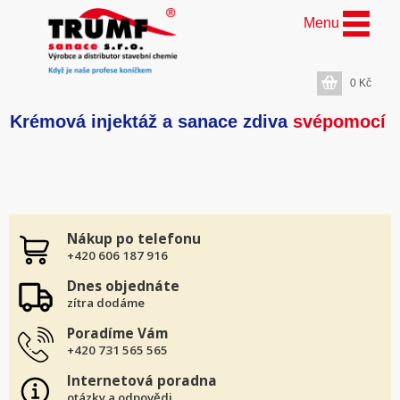
Menu
0
Kč
Krémová injektáž a sanace zdiva
svépomocí
Nákup po telefonu
+420 606 187 916
Dnes objednáte
zítra dodáme
Poradíme Vám
+420 731 565 565
Internetová poradna
otázky a odpovědi