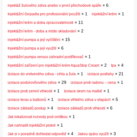
×
6
injektáž žulového zdiva anebo v první přechodové spáře
×
1
×
1
Injektážní čerpadla pro profesionální použití
injektážní krém
×
11
injektážní krém a doba zpracovatelnosti
×
2
Injektážní krém - doba a místo skladování
×
15
injektážní pumpa a její vyčištění
×
6
Injektážní pumpa a její využití
×
1
Injektážní pumpa versus zahradní postřikovač
×
2
×
4
Injektážní zařízení pro injektážní krém AquaStop Cream
Ipa
×
1
×
21
Izolace do vrstveného zdiva - cihla a žula
izolace podlahy
×
29
×
1
izolace podúrovňového zdiva
izolace proti radonu – cena
×
1
×
1
Izolace proti zemní vlhkosti
Izolace skvrn na malbě
×
1
×
5
izolace teras a balkonů
izolace vlhkého zdiva v etapách
×
4
×
6
Izolace základů postup
Izolace základů proti vlhkosti
×
1
Jak lokalizovat rozvody pod omítkou
×
1
Jak nahradit injektážní pistoli
×
4
×
3
Jak si v poradně dohledat odpověď
Jakou spáru využít