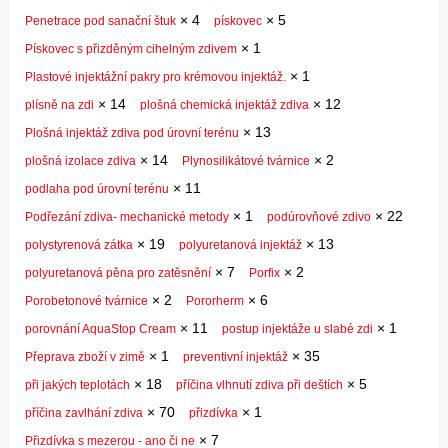
×
4
×
5
Penetrace pod sanační štuk
pískovec
×
1
Pískovec s přizděným cihelným zdivem
×
1
Plastové injektážní pakry pro krémovou injektáž.
×
14
×
12
plísně na zdi
plošná chemická injektáž zdiva
×
13
Plošná injektáž zdiva pod úrovní terénu
×
14
×
2
plošná izolace zdiva
Plynosilikátové tvárnice
×
11
podlaha pod úrovní terénu
×
1
×
22
Podřezání zdiva- mechanické metody
podúrovňové zdivo
×
19
×
13
polystyrenová zátka
polyuretanová injektáž
×
7
×
2
polyuretanová pěna pro zatěsnění
Porfix
×
2
×
6
Porobetonové tvárnice
Pororherm
×
11
×
1
porovnání AquaStop Cream
postup injektáže u slabé zdi
×
1
×
35
Přeprava zboží v zimě
preventivní injektáž
×
18
×
5
při jakých teplotách
příčina vlhnutí zdiva při deštích
×
70
×
1
příčina zavlhání zdiva
přizdívka
×
7
Přizdívka s mezerou - ano či ne