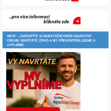
AKCE – ZAKOUPÍTE SI INJEKTÁŽNÍ KRÉM AQUASTOP
CREAM, NAVRTÁTE ZDIVO A MY PŘEKONTROLUJEME A
VYPLNÍME