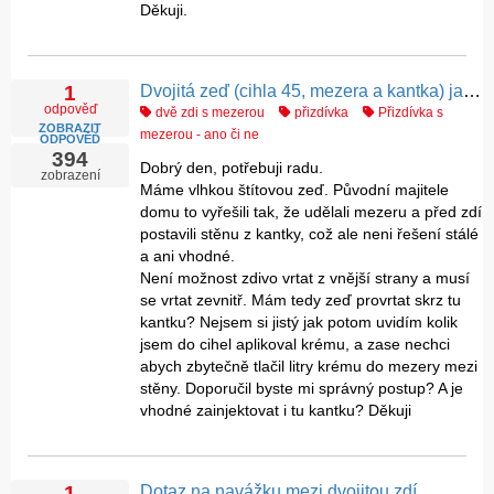
Děkuji.
Dvojitá zeď (cihla 45, mezera a kantka) jak navrtat?
1
odpověď
dvě zdi s mezerou
přizdívka
Přizdívka s
ZOBRAZIT
mezerou - ano či ne
ODPOVĚĎ
394
Dobrý den, potřebuji radu.
zobrazení
Máme vlhkou štítovou zeď. Původní majitele
domu to vyřešili tak, že udělali mezeru a před zdí
postavili stěnu z kantky, což ale neni řešení stálé
a ani vhodné.
Není možnost zdivo vrtat z vnější strany a musí
se vrtat zevnitř. Mám tedy zeď provrtat skrz tu
kantku? Nejsem si jistý jak potom uvidím kolik
jsem do cihel aplikoval krému, a zase nechci
abych zbytečně tlačil litry krému do mezery mezi
stěny. Doporučil byste mi správný postup? A je
vhodné zainjektovat i tu kantku? Děkuji
Dotaz na navážku mezi dvojitou zdí
1