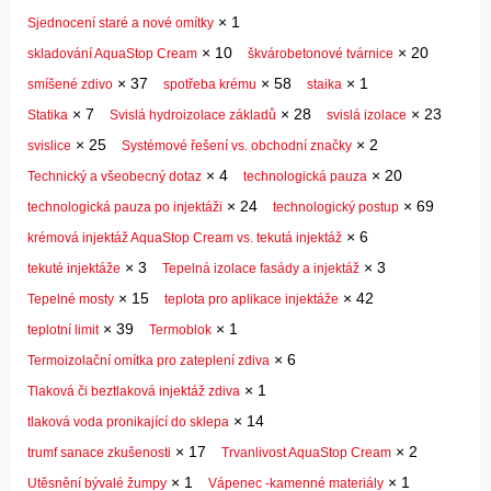
×
1
Sjednocení staré a nové omítky
×
10
×
20
skladování AquaStop Cream
škvárobetonové tvárnice
×
37
×
58
×
1
smíšené zdivo
spotřeba krému
staika
×
7
×
28
×
23
Statika
Svislá hydroizolace základů
svislá izolace
×
25
×
2
svislice
Systémové řešení vs. obchodní značky
×
4
×
20
Technický a všeobecný dotaz
technologická pauza
×
24
×
69
technologická pauza po injektáži
technologický postup
×
6
krémová injektáž AquaStop Cream vs. tekutá injektáž
×
3
×
3
tekuté injektáže
Tepelná izolace fasády a injektáž
×
15
×
42
Tepelné mosty
teplota pro aplikace injektáže
×
39
×
1
teplotní limit
Termoblok
×
6
Termoizolační omítka pro zateplení zdiva
×
1
Tlaková či beztlaková injektáž zdiva
×
14
tlaková voda pronikající do sklepa
×
17
×
2
trumf sanace zkušenosti
Trvanlivost AquaStop Cream
×
1
×
1
Utěsnění bývalé žumpy
Vápenec -kamenné materiály