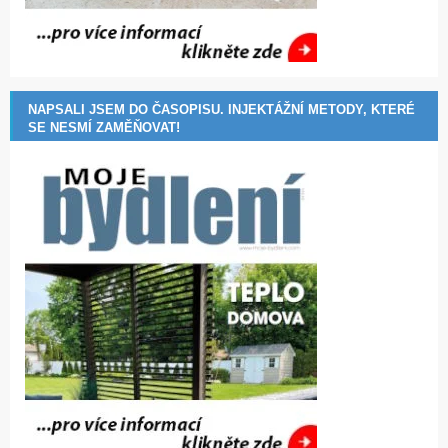
NAPSALI JSEM DO ČASOPISU. INJEKTÁŽNÍ METODY, KTERÉ
SE NESMÍ ZAMĚŇOVAT!