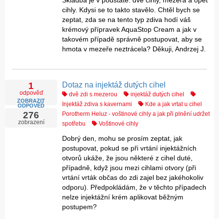
Skladba je v podstatě: dvě cihly, mezera a opět
cihly. Kdysi se to takto stavělo. Chtěl bych se
zeptat, zda se na tento typ zdiva hodí váš
krémový přípravek AquaStop Cream a jak v
takovém případě správně postupovat, aby se
hmota v mezeře neztrácela? Děkuji, Andrzej J.
Dotaz na injektáž dutých cihel
1
odpověď
dvě zdi s mezerou
injektáž dutých cihel
ZOBRAZIT
Injektáž zdiva s kavernami
Kde a jak vrtat u cihel
ODPOVĚĎ
276
Porotherm Heluz - voštinové cihly a jak při plnění udržet
zobrazení
spotřebu
Voštinové cihly
Dobrý den, mohu se prosím zeptat, jak
postupovat, pokud se při vrtání injektážních
otvorů ukáže, že jsou některé z cihel duté,
případně, když jsou mezi cihlami otvory (při
vrtání vrták občas do zdi zajel bez jakéhokoliv
odporu). Předpokládám, že v těchto případech
nelze injektážní krém aplikovat běžným
postupem?