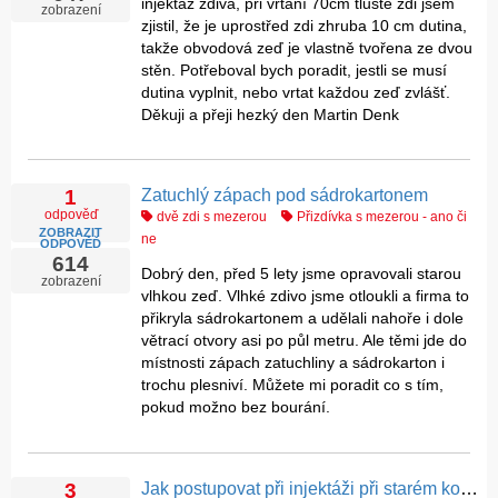
injektáž zdiva, při vrtání 70cm tlusté zdi jsem
zobrazení
zjistil, že je uprostřed zdi zhruba 10 cm dutina,
takže obvodová zeď je vlastně tvořena ze dvou
stěn. Potřeboval bych poradit, jestli se musí
dutina vyplnit, nebo vrtat každou zeď zvlášť.
Děkuji a přeji hezký den Martin Denk
Zatuchlý zápach pod sádrokartonem
1
odpověď
dvě zdi s mezerou
Přizdívka s mezerou - ano či
ZOBRAZIT
ne
ODPOVĚĎ
614
Dobrý den, před 5 lety jsme opravovali starou
zobrazení
vlhkou zeď. Vlhké zdivo jsme otloukli a firma to
přikryla sádrokartonem a udělali nahoře i dole
větrací otvory asi po půl metru. Ale těmi jde do
místnosti zápach zatuchliny a sádrokarton i
trochu plesniví. Můžete mi poradit co s tím,
pokud možno bez bourání.
Jak postupovat při injektáži při starém komůrkovém zdivu
3