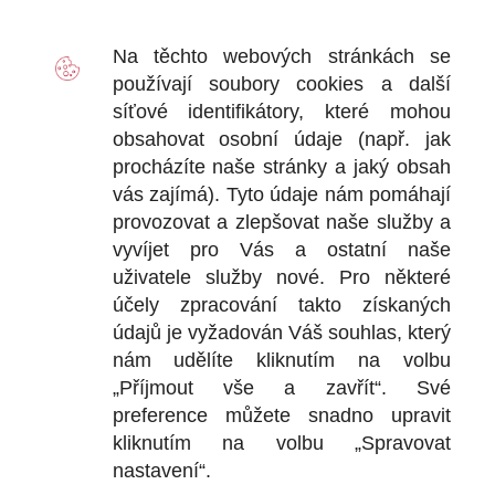
D
Na těchto webových stránkách se
2
používají soubory
cookies
a další
Ot
síťové identifikátory, které mohou
+
obsahovat osobní údaje (např. jak
+
procházíte naše stránky a jaký obsah
vás zajímá). Tyto údaje nám pomáhají
provozovat a zlepšovat naše služby a
vyvíjet pro Vás a ostatní naše
DOKU
uživatele služby nové. Pro některé
účely zpracování takto získaných
Obchodní
údajů je vyžadován Váš souhlas, který
nám udělíte kliknutím na volbu
Reklamačn
„Příjmout vše a zavřít“. Své
Ochrana o
preference můžete snadno upravit
kliknutím na volbu „Spravovat
nastavení“.
KONTA