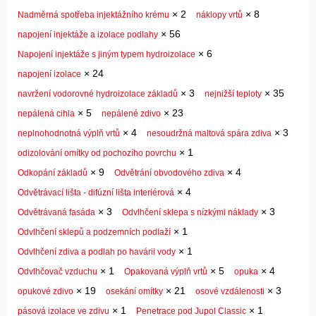
×
2
×
8
Nadměrná spotřeba injektážního krému
náklopy vrtů
×
56
napojení injektáže a izolace podlahy
×
6
Napojení injektáže s jiným typem hydroizolace
×
24
napojení izolace
×
3
×
35
navržení vodorovné hydroizolace základů
nejnižší teploty
×
5
×
23
nepálená cihla
nepálené zdivo
×
4
×
3
neplnohodnotná výplň vrtů
nesoudržná maltová spára zdiva
×
1
odizolování omítky od pochozího povrchu
×
9
×
4
Odkopání základů
Odvětrání obvodového zdiva
×
4
Odvětrávací lišta - difúzní lišta interiérová
×
3
×
3
Odvětrávaná fasáda
Odvlhčení sklepa s nízkými náklady
×
1
Odvlhčení sklepů a podzemních podlaží
×
1
Odvlhčení zdiva a podlah po havárii vody
×
1
×
5
×
4
Odvlhčovač vzduchu
Opakovaná výplň vrtů
opuka
×
19
×
21
×
3
opukové zdivo
osekání omítky
osové vzdálenosti
×
1
×
1
pásová izolace ve zdivu
Penetrace pod Jupol Classic