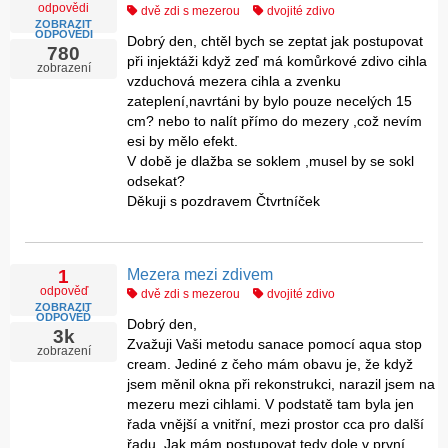
odpovědi
dvě zdi s mezerou
dvojité zdivo
ZOBRAZIT
ODPOVĚDI
Dobrý den, chtěl bych se zeptat jak postupovat
780
při injektáži když zeď má komůrkové zdivo cihla
zobrazení
vzduchová mezera cihla a zvenku
zateplení,navrtáni by bylo pouze necelých 15
cm? nebo to nalít přímo do mezery ,což nevím
esi by mělo efekt.
V době je dlažba se soklem ,musel by se sokl
odsekat?
Děkuji s pozdravem Čtvrtníček
Mezera mezi zdivem
1
odpověď
dvě zdi s mezerou
dvojité zdivo
ZOBRAZIT
ODPOVĚĎ
Dobrý den,
3k
Zvažuji Vaši metodu sanace pomocí aqua stop
zobrazení
cream. Jediné z čeho mám obavu je, že když
jsem měnil okna při rekonstrukci, narazil jsem na
mezeru mezi cihlami. V podstatě tam byla jen
řada vnější a vnitřní, mezi prostor cca pro další
řadu. Jak mám postupovat tedy dole v první