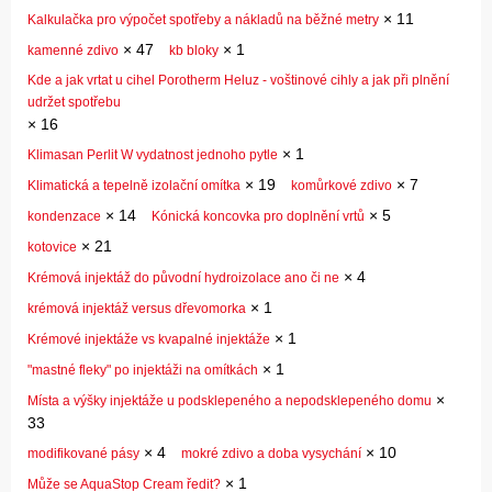
×
11
Kalkulačka pro výpočet spotřeby a nákladů na běžné metry
×
47
×
1
kamenné zdivo
kb bloky
Kde a jak vrtat u cihel Porotherm Heluz - voštinové cihly a jak při plnění
udržet spotřebu
×
16
×
1
Klimasan Perlit W vydatnost jednoho pytle
×
19
×
7
Klimatická a tepelně izolační omítka
komůrkové zdivo
×
14
×
5
kondenzace
Kónická koncovka pro doplnění vrtů
×
21
kotovice
×
4
Krémová injektáž do původní hydroizolace ano či ne
×
1
krémová injektáž versus dřevomorka
×
1
Krémové injektáže vs kvapalné injektáže
×
1
"mastné fleky" po injektáži na omítkách
×
Místa a výšky injektáže u podsklepeného a nepodsklepeného domu
33
×
4
×
10
modifikované pásy
mokré zdivo a doba vysychání
×
1
Může se AquaStop Cream ředit?