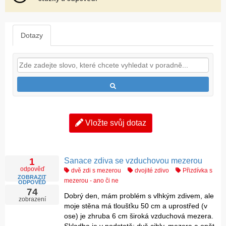
Dotazy
Vložte svůj dotaz
Sanace zdiva se vzduchovou mezerou
1
odpověď
dvě zdi s mezerou
dvojité zdivo
Přizdívka s
ZOBRAZIT
mezerou - ano či ne
ODPOVĚĎ
74
Dobrý den, mám problém s vlhkým zdivem, ale
zobrazení
moje stěna má tloušťku 50 cm a uprostřed (v
ose) je zhruba 6 cm široká vzduchová mezera.