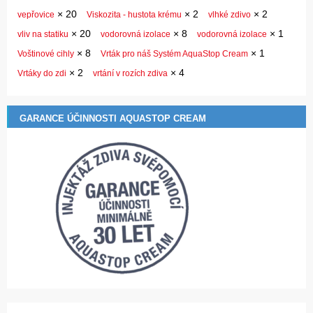
×
20
×
2
×
2
vepřovice
Viskozita - hustota krému
vlhké zdivo
×
20
×
8
×
1
vliv na statiku
vodorovná izolace
vodorovná izolace
×
8
×
1
Voštinové cihly
Vrták pro náš Systém AquaStop Cream
×
2
×
4
Vrtáky do zdi
vrtání v rozích zdiva
GARANCE ÚČINNOSTI AQUASTOP CREAM