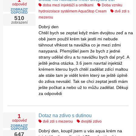
odpověď
doba mezi injektáží a omítkami
Doba vzniku
ZOBRAZIT
hydroizolace systémem AquaStop Cream
dvě zdi s
ODPOVĚĎ
510
mezerou
zobrazení
Dobrý den
Chtěl bych se zeptat když mám dvojitou zeď a na
obě jsem použil krém tak jestli mi nebude
táhnout vlhkost ta navážka co je mezi zdmi
nasypaná. Přemýšlel jsem že bych z jedné
strany udělal díru a tu navážku bych dal pryč. A
ještě jedna otázka. 3.6 jsem navrtal injektáž
krémem kterou bych chtěl zadělat zdící maltou
ale stále tam je vidět krém který se ještě úplně
do zdiva nevsákl. Tak se chci zeptat jestli mám
ješte počkat a nebo už to můžu zadělat. Děkuji
za odpovědi
Dotaz na zdivo s dutinou
1
odpověď
dvě zdi s mezerou
dvojité zdivo
ZOBRAZIT
ODPOVĚĎ
Dobrý den, koupil jsem u vás aqua krém na
647