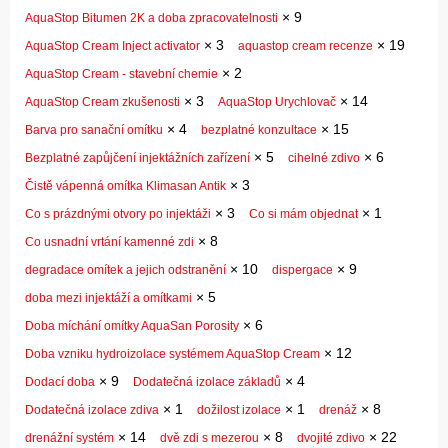
×
9
AquaStop Bitumen 2K a doba zpracovatelnosti
×
3
×
19
AquaStop Cream Inject activator
aquastop cream recenze
×
2
AquaStop Cream - stavební chemie
×
3
×
14
AquaStop Cream zkušenosti
AquaStop Urychlovač
×
4
×
15
Barva pro sanační omítku
bezplatné konzultace
×
5
×
6
Bezplatné zapůjčení injektážních zařízení
cihelné zdivo
×
3
Čistě vápenná omítka Klimasan Antik
×
3
×
1
Co s prázdnými otvory po injektáži
Co si mám objednat
×
8
Co usnadní vrtání kamenné zdi
×
10
×
9
degradace omítek a jejich odstranění
dispergace
×
5
doba mezi injektáží a omítkami
×
6
Doba míchání omítky AquaSan Porosity
×
12
Doba vzniku hydroizolace systémem AquaStop Cream
×
9
×
4
Dodací doba
Dodatečná izolace základů
×
1
×
1
×
8
Dodatečná izolace zdiva
dožilost izolace
drenáž
×
14
×
8
×
22
drenážní systém
dvě zdi s mezerou
dvojité zdivo