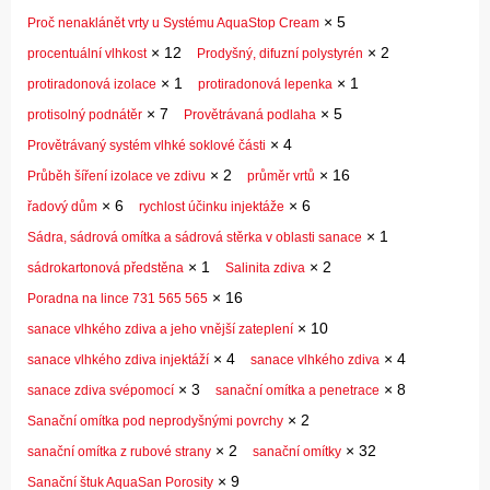
×
5
Proč nenaklánět vrty u Systému AquaStop Cream
×
12
×
2
procentuální vlhkost
Prodyšný, difuzní polystyrén
×
1
×
1
protiradonová izolace
protiradonová lepenka
×
7
×
5
protisolný podnátěr
Provětrávaná podlaha
×
4
Provětrávaný systém vlhké soklové části
×
2
×
16
Průběh šíření izolace ve zdivu
průměr vrtů
×
6
×
6
řadový dům
rychlost účinku injektáže
×
1
Sádra, sádrová omítka a sádrová stěrka v oblasti sanace
×
1
×
2
sádrokartonová předstěna
Salinita zdiva
×
16
Poradna na lince 731 565 565
×
10
sanace vlhkého zdiva a jeho vnější zateplení
×
4
×
4
sanace vlhkého zdiva injektáží
sanace vlhkého zdiva
×
3
×
8
sanace zdiva svépomocí
sanační omítka a penetrace
×
2
Sanační omítka pod neprodyšnými povrchy
×
2
×
32
sanační omítka z rubové strany
sanační omítky
×
9
Sanační štuk AquaSan Porosity