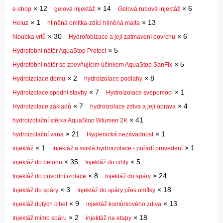
×
12
×
14
×
6
e-shop
gelová injektáž
Gelová rubová injektáž
×
1
×
13
Heluz
hliněná omítka-zdící hliněná malta
×
30
×
6
hloubka vrtů
Hydrofobizace a její zatmavení povrchu
×
5
Hydrofobní nátěr AquaStop Protect
×
5
Hydrofobní nátěr se zpevňujícím účinkem AquaStop SanFix
×
2
×
8
Hydroizolace domu
hydroizolace podlahy
×
7
×
1
Hydroizolace spodní stavby
Hydroizolace svépomocí
×
7
×
4
Hydroizolace základů
hydroizolace zdiva a její oprava
×
41
hydroizolační stěrka AquaStop Bitumen 2K
×
21
×
1
hydroizolační vana
Hygienická nezávadnost
×
1
×
1
injektáž
Injektáž a svislá hydroizolace - pořadí provedení
×
35
×
5
injektáž do betonu
Injektáž do cihly
×
8
×
24
Injektáž do původní izolace
Injektáž do spáry
×
3
×
18
Injektáž do spáry
Injektáž do spáry přes omítky
×
9
×
13
injektáž dutých cihel
injektáž komůrkového zdiva
×
2
×
18
Injektáž mimo spáru
injektáž na etapy