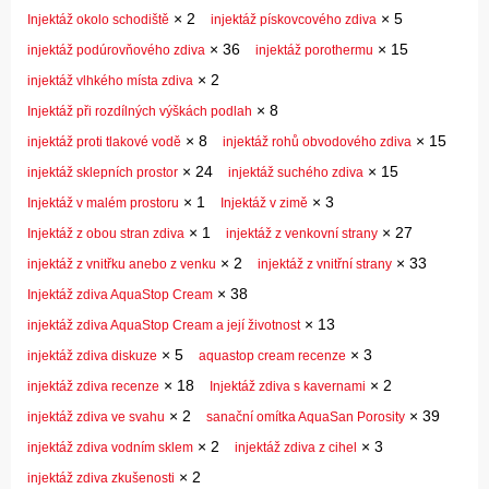
×
2
×
5
Injektáž okolo schodiště
injektáž pískovcového zdiva
×
36
×
15
injektáž podúrovňového zdiva
injektáž porothermu
×
2
injektáž vlhkého místa zdiva
×
8
Injektáž při rozdílných výškách podlah
×
8
×
15
injektáž proti tlakové vodě
injektáž rohů obvodového zdiva
×
24
×
15
injektáž sklepních prostor
injektáž suchého zdiva
×
1
×
3
Injektáž v malém prostoru
Injektáž v zimě
×
1
×
27
Injektáž z obou stran zdiva
injektáž z venkovní strany
×
2
×
33
injektáž z vnitřku anebo z venku
injektáž z vnitřní strany
×
38
Injektáž zdiva AquaStop Cream
×
13
injektáž zdiva AquaStop Cream a její životnost
×
5
×
3
injektáž zdiva diskuze
aquastop cream recenze
×
18
×
2
injektáž zdiva recenze
Injektáž zdiva s kavernami
×
2
×
39
injektáž zdiva ve svahu
sanační omítka AquaSan Porosity
×
2
×
3
injektáž zdiva vodním sklem
injektáž zdiva z cihel
×
2
injektáž zdiva zkušenosti