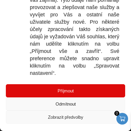
vás zajímá). Tyto údaje nám pomáhají
provozovat a zlepšovat naše služby a
Veškeré údaje, zejména texty a fotografie uvedené na
vyvíjet pro Vás a ostatní naše
těchto webových stránkách jsou výtvorem a
uživatele služby nové. Pro některé
vlastnictvím společnosti TRUMF sanace s.r.o.,
účely zpracování takto získaných
představují její know-how a jako takové požívají
údajů je vyžadován Váš souhlas, který
ochrany rovněž podle autorských předpisů upravujících
nám udělíte kliknutím na volbu
duševní vlastnictví.
„Příjmout vše a zavřít“. Své
preference můžete snadno upravit
kliknutím na volbu „Spravovat
nastavení“.
VÝDEJ
D
Příjmout
2
Odmítnout
Ot
0
+
Zobrazit předvolby
+