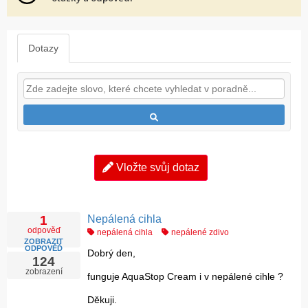
Dotazy
Vložte svůj dotaz
Nepálená cihla
1
odpověď
nepálená cihla
nepálené zdivo
ZOBRAZIT
ODPOVĚĎ
Dobrý den,
124
zobrazení
funguje AquaStop Cream i v nepálené cihle ?
Děkuji.