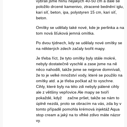
vybrali jsme hlínu nějakých 40-50 cm a dále se
položilo drcené kamenivo, ztracené bednění iglu,
kari síť, beton, ipa, polystyren 15 cm, kari síť,
beton.
Omítky se udělaly také nové, kde je perlinka a na
tom nová šťuková jemná omítka.
Po dvou týdnech, kdy se udělaly nové omítky se
na některých zdech začaly tvořit mapy.
Je třeba říct, že tyto omítky byly stále mokré,
nebyly dostatečně vyschlé a zase jsme na ně
něco nahodili, takže jsme se nejprve domnívali,
že to je velké množství vody, které se použilo na
omítky atd. a je třeba počkat až to vyschne.
Cihly, které byly na této zdi nebyly pálené cihly
ale z většiny vepřovice.Ale mapy se tvoří
pokaždé, když začne pršet, takže se nám to
úplně nezdá, proto se obracím na vás, zda by v
tomto případě pomohla krémová injektáž Aqua
stop cream a jaký na to vlhké zdivo máte názor
vy.