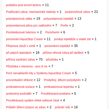
×
11
podlaha pod úrovní terénu
×
1
×
22
Podřezání zdiva- mechanické metody
podúrovňové zdivo
×
19
×
13
polystyrenová zátka
polyuretanová injektáž
×
7
×
2
polyuretanová pěna pro zatěsnění
Porfix
×
2
×
6
Porobetonové tvárnice
Pororherm
×
11
×
1
porovnání AquaStop Cream
postup injektáže u slabé zdi
×
1
×
35
Přeprava zboží v zimě
preventivní injektáž
×
18
×
5
při jakých teplotách
příčina vlhnutí zdiva při deštích
×
70
×
1
příčina zavlhání zdiva
přizdívka
×
7
Přizdívka s mezerou - ano či ne
×
5
Proč nenaklánět vrty u Systému AquaStop Cream
×
12
×
2
procentuální vlhkost
Prodyšný, difuzní polystyrén
×
1
×
1
protiradonová izolace
protiradonová lepenka
×
7
×
5
protisolný podnátěr
Provětrávaná podlaha
×
4
Provětrávaný systém vlhké soklové části
×
2
×
16
Průběh šíření izolace ve zdivu
průměr vrtů