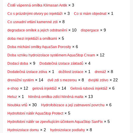
×
3
Čistě vápenná omítka Klimasan Antik
×
3
×
1
Co s prázdnými otvory po injektáži
Co si mám objednat
×
8
Co usnadní vrtání kamenné zdi
×
10
×
9
degradace omítek a jejich odstranění
dispergace
×
5
doba mezi injektáží a omítkami
×
6
Doba míchání omítky AquaSan Porosity
×
12
Doba vzniku hydroizolace systémem AquaStop Cream
×
9
×
4
Dodací doba
Dodatečná izolace základů
×
1
×
1
×
8
Dodatečná izolace zdiva
dožilost izolace
drenáž
×
14
×
8
×
22
drenážní systém
dvě zdi s mezerou
dvojité zdivo
×
12
×
14
×
6
e-shop
gelová injektáž
Gelová rubová injektáž
×
1
×
13
Heluz
hliněná omítka-zdící hliněná malta
×
30
×
6
hloubka vrtů
Hydrofobizace a její zatmavení povrchu
×
5
Hydrofobní nátěr AquaStop Protect
×
5
Hydrofobní nátěr se zpevňujícím účinkem AquaStop SanFix
×
2
×
8
Hydroizolace domu
hydroizolace podlahy