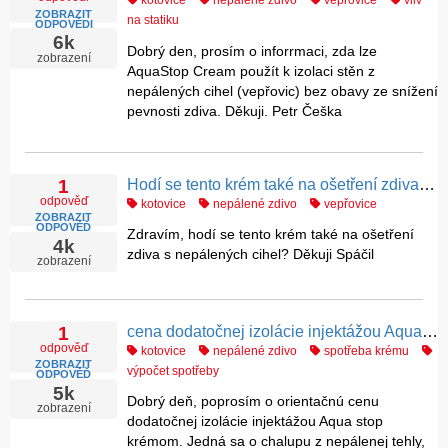
kotovice
nepálené zdivo
vepřovice
vliv
ZOBRAZIT
na statiku
ODPOVĚDI
6k
Dobrý den, prosím o inforrmaci, zda lze
zobrazení
AquaStop Cream použít k izolaci stěn z
nepálených cihel (vepřovic) bez obavy ze snížení
pevnosti zdiva. Děkuji. Petr Češka
Hodí se tento krém také na ošetření zdiva s nepálených cihel?
1
odpověď
kotovice
nepálené zdivo
vepřovice
ZOBRAZIT
ODPOVĚĎ
Zdravím, hodí se tento krém také na ošetření
4k
zdiva s nepálených cihel? Děkuji Spáčil
zobrazení
cena dodatočnej izolácie injektážou Aqua stop krémom
1
odpověď
kotovice
nepálené zdivo
spotřeba krému
ZOBRAZIT
výpočet spotřeby
ODPOVĚĎ
5k
Dobrý deň, poprosím o orientačnú cenu
zobrazení
dodatočnej izolácie injektážou Aqua stop
krémom. Jedná sa o chalupu z nepálenej tehly,