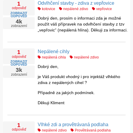
Odvlhčení stavby - zdiva z vepřovice
1
odpověď
kotovice
nepálené zdivo
vepřovice
ZOBRAZIT
ODPOVĚĎ
Dobrý den, prosím o informaci zda je možné
4k
použít váš přípravek na odvlhčení stavby z tzv
zobrazení
„vepřovic“ (nepálená hlína). Děkuji za informaci.
Nepálené cihly
1
odpověď
nepálená cihla
nepálené zdivo
ZOBRAZIT
ODPOVĚĎ
Dobrý den,
3k
zobrazení
je Váš produkt vhodný i pro injektáž vlhkého
zdiva z nepálených cihel ?
Případně za jakých podmínek.
Děkuji Kliment
Vlhké zdi a provětrávaná podlaha
1
odpověď
nepálené zdivo
Provětrávaná podlaha