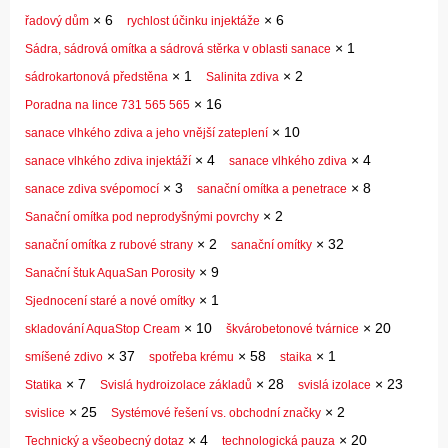
×
6
×
6
řadový dům
rychlost účinku injektáže
×
1
Sádra, sádrová omítka a sádrová stěrka v oblasti sanace
×
1
×
2
sádrokartonová předstěna
Salinita zdiva
×
16
Poradna na lince 731 565 565
×
10
sanace vlhkého zdiva a jeho vnější zateplení
×
4
×
4
sanace vlhkého zdiva injektáží
sanace vlhkého zdiva
×
3
×
8
sanace zdiva svépomocí
sanační omítka a penetrace
×
2
Sanační omítka pod neprodyšnými povrchy
×
2
×
32
sanační omítka z rubové strany
sanační omítky
×
9
Sanační štuk AquaSan Porosity
×
1
Sjednocení staré a nové omítky
×
10
×
20
skladování AquaStop Cream
škvárobetonové tvárnice
×
37
×
58
×
1
smíšené zdivo
spotřeba krému
staika
×
7
×
28
×
23
Statika
Svislá hydroizolace základů
svislá izolace
×
25
×
2
svislice
Systémové řešení vs. obchodní značky
×
4
×
20
Technický a všeobecný dotaz
technologická pauza