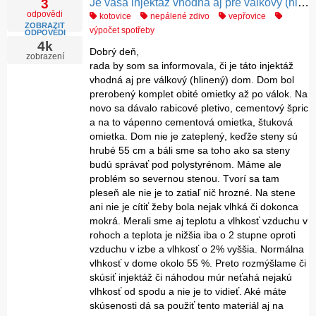
Je vaša injektáž vhodná aj pre válkový (hlinený) dom
3
odpovědi
kotovice
nepálené zdivo
vepřovice
ZOBRAZIT
výpočet spotřeby
ODPOVĚDI
4k
Dobrý deň,
zobrazení
rada by som sa informovala, či je táto injektáž
vhodná aj pre válkový (hlinený) dom. Dom bol
prerobený komplet obité omietky až po válok. Na
novo sa dávalo rabicové pletivo, cementový špric
a na to vápenno cementová omietka, štuková
omietka. Dom nie je zateplený, keďže steny sú
hrubé 55 cm a báli sme sa toho ako sa steny
budú správať pod polystyrénom. Máme ale
problém so severnou stenou. Tvorí sa tam
pleseň ale nie je to zatiaľ nič hrozné. Na stene
ani nie je cítiť žeby bola nejak vlhká či dokonca
mokrá. Merali sme aj teplotu a vlhkosť vzduchu v
rohoch a teplota je nižšia iba o 2 stupne oproti
vzduchu v izbe a vlhkosť o 2% vyššia. Normálna
vlhkosť v dome okolo 55 %. Preto rozmýšlame či
skúsiť injektáž či náhodou múr neťahá nejakú
vlhkosť od spodu a nie je to vidieť. Aké máte
skúsenosti dá sa použiť tento materiál aj na