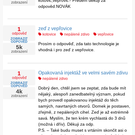
kotovic,vepřovic? Předem děkuji za
zobrazení
odpověd.NOVÁK
zeď z vepřovice
1
odpověď
kotovice
nepálené zdivo
vepřovice
ZOBRAZIT
ODPOVĚĎ
Prosím o odpověď, zda tato technologie je
5k
vhodná i pro zeď z vepřovice.
zobrazení
Opakovaná injektáž ve velmi savém zdivu
1
odpověď
nepálené zdivo
ZOBRAZIT
ODPOVĚĎ
Dobrý den, chtěl jsem se zeptat, zda bude mít
4k
nějaký, alespoň zanedbatelný význam, pokud
zobrazení
bych provedl opakovanou injektáž do těch
samých, navrtaných otvorů. Domek je postaven,
zřejmě, z nepálených cihel. Zeď je až extrémně
savá. Myslím, že ten krém vychlastá do 3 dnů
(možná i dřív). Děkuji za odp.
P.S. – Také budu muset s vrtáním skončit asi o