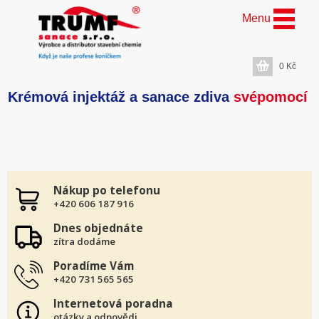
Menu
0
Kč
Krémová injektáž a sanace zdiva
svépomocí
Nákup po telefonu
+420 606 187 916
Dnes objednáte
zítra dodáme
Poradíme Vám
+420 731 565 565
Internetová poradna
otázky a odpovědi