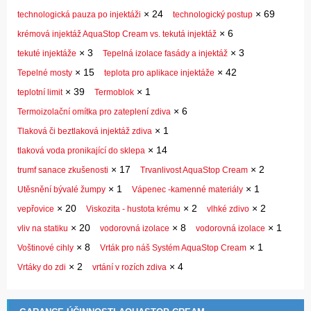
×
24
×
69
technologická pauza po injektáži
technologický postup
×
6
krémová injektáž AquaStop Cream vs. tekutá injektáž
×
3
×
3
tekuté injektáže
Tepelná izolace fasády a injektáž
×
15
×
42
Tepelné mosty
teplota pro aplikace injektáže
×
39
×
1
teplotní limit
Termoblok
×
6
Termoizolační omítka pro zateplení zdiva
×
1
Tlaková či beztlaková injektáž zdiva
×
14
tlaková voda pronikající do sklepa
×
17
×
2
trumf sanace zkušenosti
Trvanlivost AquaStop Cream
×
1
×
1
Utěsnění bývalé žumpy
Vápenec -kamenné materiály
×
20
×
2
×
2
vepřovice
Viskozita - hustota krému
vlhké zdivo
×
20
×
8
×
1
vliv na statiku
vodorovná izolace
vodorovná izolace
×
8
×
1
Voštinové cihly
Vrták pro náš Systém AquaStop Cream
×
2
×
4
Vrtáky do zdi
vrtání v rozích zdiva