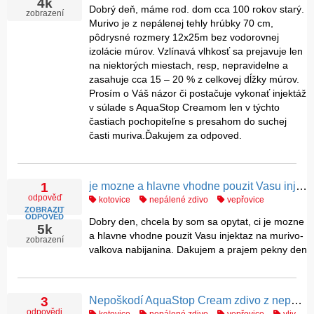
4k
Dobrý deň, máme rod. dom cca 100 rokov starý.
zobrazení
Murivo je z nepálenej tehly hrúbky 70 cm,
pôdrysné rozmery 12x25m bez vodorovnej
izolácie múrov. Vzlínavá vlhkosť sa prejavuje len
na niektorých miestach, resp, nepravidelne a
zasahuje cca 15 – 20 % z celkovej dĺžky múrov.
Prosím o Váš názor či postačuje vykonať injektáž
v súlade s AquaStop Creamom len v týchto
častiach pochopiteľne s presahom do suchej
časti muriva.Ďakujem za odpoved.
je mozne a hlavne vhodne pouzit Vasu injektaz na murivo- valkova nabijanina
1
odpověď
kotovice
nepálené zdivo
vepřovice
ZOBRAZIT
ODPOVĚĎ
Dobry den, chcela by som sa opytat, ci je mozne
5k
a hlavne vhodne pouzit Vasu injektaz na murivo-
zobrazení
valkova nabijanina. Dakujem a prajem pekny den
Nepoškodí AquaStop Cream zdivo z nepálených cihel ?
3
odpovědi