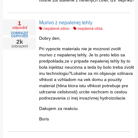
nosné zdi stavěné z hliněných cihel, tzv. vepříků?
Murivo z nepalenej tehly
1
odpověď
nepálené zdivo
nepálená cihla
ZOBRAZIT
ODPOVĚĎ
Dobry den,
2k
zobrazení
Pri vypocte materialu nie je moznost zvolit
murivo z nepalenej tehly. Je to preto lebo sa
predpoklada,ze v pripade nepalenej tehly by to
bola injektaz neucinna a teda by bolo treba zvolit
inu technologiu?Lokalne sa mi objavuje vzlinava
vlhkost a vzhladom na vek domu a pouzity
material (hlina ktora istu vlhkost potrebuje pre
udrzanie celistvosti) urcite nechcem is cestou
podrezavania ci inej invazívnej hydroizolacie.
Dakujem za reakciu.
Boris