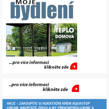
AKCE – ZAKOUPÍTE SI INJEKTÁŽNÍ KRÉM AQUASTOP
CREAM, NAVRTÁTE ZDIVO A MY PŘEKONTROLUJEME A