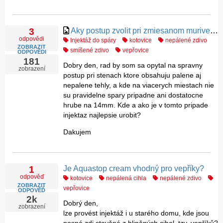
Aky postup zvolit pri zmiesanom murive (palena a nepalena tehla) a nepravidelnych spar
3
odpovědi
Injektáž do spáry
kotovice
nepálené zdivo
ZOBRAZIT
smíšené zdivo
vepřovice
ODPOVĚDI
181
Dobry den, rad by som sa opytal na spravny
zobrazení
postup pri stenach ktore obsahuju palene aj
nepalene tehly, a kde na viacerych miestach nie
su pravidelne spary pripadne ani dostatocne
hrube na 14mm. Kde a ako je v tomto pripade
injektaz najlepsie urobit?
Dakujem
Je Aquastop cream vhodný pro vepříky?
1
odpověď
kotovice
nepálená cihla
nepálené zdivo
ZOBRAZIT
vepřovice
ODPOVĚĎ
2k
Dobrý den,
zobrazení
lze provést injektáž i u starého domu, kde jsou