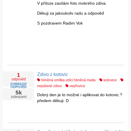
V příloze zasílám foto mokrého zdiva.
Děkuji za jakoukoliv radu a odpověď
S pozdravem Radim Vok
Zdivo z kotovic
1
odpověď
hliněná omítka-zdící hliněná malta
kotovice
ZOBRAZIT
nepálené zdivo
vepřovice
ODPOVĚĎ
5k
Dobrý den je to možné i aplikovat do kotovic.?
zobrazení
předem děkuji. D