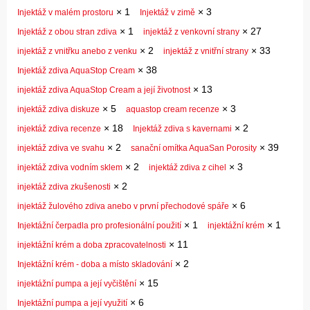
×
1
×
3
Injektáž v malém prostoru
Injektáž v zimě
×
1
×
27
Injektáž z obou stran zdiva
injektáž z venkovní strany
×
2
×
33
injektáž z vnitřku anebo z venku
injektáž z vnitřní strany
×
38
Injektáž zdiva AquaStop Cream
×
13
injektáž zdiva AquaStop Cream a její životnost
×
5
×
3
injektáž zdiva diskuze
aquastop cream recenze
×
18
×
2
injektáž zdiva recenze
Injektáž zdiva s kavernami
×
2
×
39
injektáž zdiva ve svahu
sanační omítka AquaSan Porosity
×
2
×
3
injektáž zdiva vodním sklem
injektáž zdiva z cihel
×
2
injektáž zdiva zkušenosti
×
6
injektáž žulového zdiva anebo v první přechodové spáře
×
1
×
1
Injektážní čerpadla pro profesionální použití
injektážní krém
×
11
injektážní krém a doba zpracovatelnosti
×
2
Injektážní krém - doba a místo skladování
×
15
injektážní pumpa a její vyčištění
×
6
Injektážní pumpa a její využití