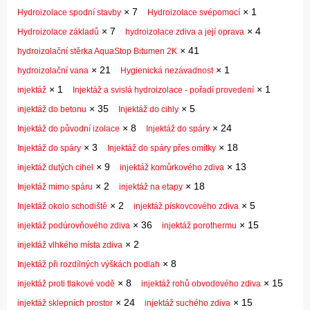
×
7
×
1
Hydroizolace spodní stavby
Hydroizolace svépomocí
×
7
×
4
Hydroizolace základů
hydroizolace zdiva a její oprava
×
41
hydroizolační stěrka AquaStop Bitumen 2K
×
21
×
1
hydroizolační vana
Hygienická nezávadnost
×
1
×
1
injektáž
Injektáž a svislá hydroizolace - pořadí provedení
×
35
×
5
injektáž do betonu
Injektáž do cihly
×
8
×
24
Injektáž do původní izolace
Injektáž do spáry
×
3
×
18
Injektáž do spáry
Injektáž do spáry přes omítky
×
9
×
13
injektáž dutých cihel
injektáž komůrkového zdiva
×
2
×
18
Injektáž mimo spáru
injektáž na etapy
×
2
×
5
Injektáž okolo schodiště
injektáž pískovcového zdiva
×
36
×
15
injektáž podúrovňového zdiva
injektáž porothermu
×
2
injektáž vlhkého místa zdiva
×
8
Injektáž při rozdílných výškách podlah
×
8
×
15
injektáž proti tlakové vodě
injektáž rohů obvodového zdiva
×
24
×
15
injektáž sklepních prostor
injektáž suchého zdiva