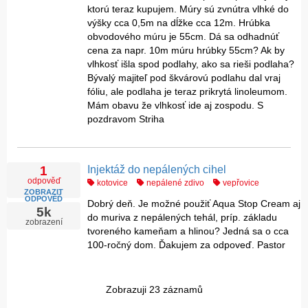
ktorú teraz kupujem. Múry sú zvnútra vlhké do
výšky cca 0,5m na dĺžke cca 12m. Hrúbka
obvodového múru je 55cm. Dá sa odhadnúť
cena za napr. 10m múru hrúbky 55cm? Ak by
vlhkosť išla spod podlahy, ako sa rieši podlaha?
Bývalý majiteľ pod škvárovú podlahu dal vraj
fóliu, ale podlaha je teraz prikrytá linoleumom.
Mám obavu že vlhkosť ide aj zospodu. S
pozdravom Striha
Injektáž do nepálených cihel
1
odpověď
kotovice
nepálené zdivo
vepřovice
ZOBRAZIT
ODPOVĚĎ
Dobrý deň. Je možné použiť Aqua Stop Cream aj
5k
do muriva z nepálených tehál, príp. základu
zobrazení
tvoreného kameňam a hlinou? Jedná sa o cca
100-ročný dom. Ďakujem za odpoveď. Pastor
Zobrazuji 23 záznamů