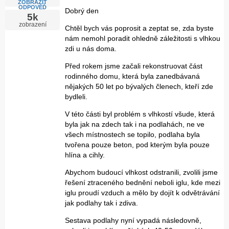
ZOBRAZIT
ODPOVĚĎ
Dobrý den
5k
zobrazení
Chtěl bych vás poprosit a zeptat se, zda byste
nám nemohl poradit ohledně záležitosti s vlhkou
zdi u nás doma.
Před rokem jsme začali rekonstruovat část
rodinného domu, která byla zanedbávaná
nějakých 50 let po bývalých členech, kteří zde
bydleli.
V této části byl problém s vlhkostí všude, která
byla jak na zdech tak i na podlahách, ne ve
všech místnostech se topilo, podlaha byla
tvořena pouze beton, pod kterým byla pouze
hlína a cihly.
Abychom budoucí vlhkost odstranili, zvolili jsme
řešení ztraceného bednění neboli iglu, kde mezi
iglu proudí vzduch a mělo by dojít k odvětrávání
jak podlahy tak i zdiva.
Sestava podlahy nyní vypadá následovně,