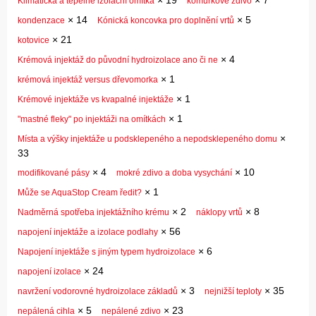
Klimatická a tepelně izolační omítka
komůrkové zdivo
×
14
×
5
kondenzace
Kónická koncovka pro doplnění vrtů
×
21
kotovice
×
4
Krémová injektáž do původní hydroizolace ano či ne
×
1
krémová injektáž versus dřevomorka
×
1
Krémové injektáže vs kvapalné injektáže
×
1
"mastné fleky" po injektáži na omítkách
×
Místa a výšky injektáže u podsklepeného a nepodsklepeného domu
33
×
4
×
10
modifikované pásy
mokré zdivo a doba vysychání
×
1
Může se AquaStop Cream ředit?
×
2
×
8
Nadměrná spotřeba injektážního krému
náklopy vrtů
×
56
napojení injektáže a izolace podlahy
×
6
Napojení injektáže s jiným typem hydroizolace
×
24
napojení izolace
×
3
×
35
navržení vodorovné hydroizolace základů
nejnižší teploty
×
5
×
23
nepálená cihla
nepálené zdivo