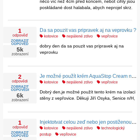
něco víc než 4cm před koncem, neboť cihly jsou
poskládané dost halabala, abych neprojel skrz.
Da sa pouzit vas pripravek aj na veprovku ?
1
odpověď
kotovice
nepálené zdivo
vepřovice
ZOBRAZIT
ODPOVĚĎ
dobry den da sa pouzit vas pripravek aj na
5k
veprovku
zobrazení
Je možné použít krém AquaStop Cream na izolaci stěny z vepřovice ?
2
odpovědi
kotovice
nepálené zdivo
vepřovice
ZOBRAZIT
ODPOVĚDI
Dobrý den,je možné použít tento krém na izolaci
6k
stěny z vepřovice. Děkuji Jiří Osyka, Senice n/H,
zobrazení
Injektotvat celou zeď nebo jen postiženou část ?
1
odpověď
kotovice
nepálené zdivo
technologický
ZOBRAZIT
postup
vepřovice
ODPOVĚĎ