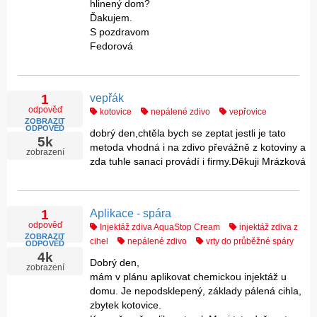
hlinený dom?
Ďakujem.
S pozdravom
Fedorová
vepřák
1
odpověď
kotovice
nepálené zdivo
vepřovice
ZOBRAZIT
ODPOVĚĎ
dobrý den,chtěla bych se zeptat jestli je tato
5k
metoda vhodná i na zdivo převážně z kotoviny a
zobrazení
zda tuhle sanaci provádí i firmy.Děkuji Mrázková
Aplikace - spára
1
odpověď
Injektáž zdiva AquaStop Cream
injektáž zdiva z
ZOBRAZIT
cihel
nepálené zdivo
vrty do průběžné spáry
ODPOVĚĎ
4k
Dobrý den,
zobrazení
mám v plánu aplikovat chemickou injektáž u
domu. Je nepodsklepený, základy pálená cihla,
zbytek kotovice.