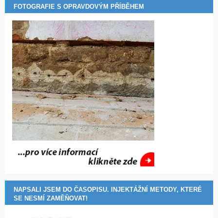
FOTOGRAFIE S OPRAVDOVÝM PŘÍBĚHEM
NAPSALI JSEM DO ČASOPISU. INJEKTÁŽNÍ METODY, KTERÉ
SE NESMÍ ZAMĚŇOVAT!