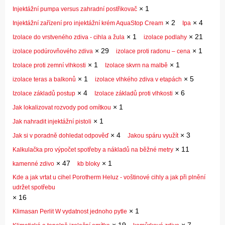
×
1
Injektážní pumpa versus zahradní postřikovač
×
2
×
4
Injektážní zařízení pro injektážní krém AquaStop Cream
Ipa
×
1
×
21
Izolace do vrstveného zdiva - cihla a žula
izolace podlahy
×
29
×
1
izolace podúrovňového zdiva
izolace proti radonu – cena
×
1
×
1
Izolace proti zemní vlhkosti
Izolace skvrn na malbě
×
1
×
5
izolace teras a balkonů
izolace vlhkého zdiva v etapách
×
4
×
6
Izolace základů postup
Izolace základů proti vlhkosti
×
1
Jak lokalizovat rozvody pod omítkou
×
1
Jak nahradit injektážní pistoli
×
4
×
3
Jak si v poradně dohledat odpověď
Jakou spáru využít
×
11
Kalkulačka pro výpočet spotřeby a nákladů na běžné metry
×
47
×
1
kamenné zdivo
kb bloky
Kde a jak vrtat u cihel Porotherm Heluz - voštinové cihly a jak při plnění
udržet spotřebu
×
16
×
1
Klimasan Perlit W vydatnost jednoho pytle
×
19
×
7