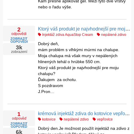
Kam přesně aplikovat gel. Mezi tyto dvě vrstvy
nebo o řadu výše.
Ktorý váš produkt je najvhodnejší pre moju chalupu z nepálených tehál?
2
odpovědi
Injektáž zdiva AquaStop Cream
nepálené zdivo
ZOBRAZIT
ODPOVĚDI
Dobrý deň,
3k
mám problém s vlhkými múrmi na chalupe.
zobrazení
Moja chalupa má však mury v nepálených
hlinených tehál o hrúbke 550 cm.
Ktorý váš produkt je najvhodnejší pre moju
chalupu?
Ďakujem za ochotu.
S pozdravom
J.Pron…
krémová injektáž zdiva do kotovice vepřovice.
1
odpověď
kotovice
nepálené zdivo
vepřovice
ZOBRAZIT
ODPOVĚĎ
Dobrý den.Je možnost použít injektáž na zdivo z
6k