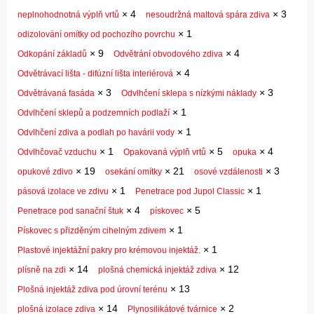
×
4
×
3
neplnohodnotná výplň vrtů
nesoudržná maltová spára zdiva
×
1
odizolování omítky od pochozího povrchu
×
9
×
4
Odkopání základů
Odvětrání obvodového zdiva
×
4
Odvětrávací lišta - difúzní lišta interiérová
×
3
×
3
Odvětrávaná fasáda
Odvlhčení sklepa s nízkými náklady
×
1
Odvlhčení sklepů a podzemních podlaží
×
1
Odvlhčení zdiva a podlah po havárii vody
×
1
×
5
×
4
Odvlhčovač vzduchu
Opakovaná výplň vrtů
opuka
×
19
×
21
×
3
opukové zdivo
osekání omítky
osové vzdálenosti
×
1
×
1
pásová izolace ve zdivu
Penetrace pod Jupol Classic
×
4
×
5
Penetrace pod sanační štuk
pískovec
×
1
Pískovec s přizděným cihelným zdivem
×
1
Plastové injektážní pakry pro krémovou injektáž.
×
14
×
12
plísně na zdi
plošná chemická injektáž zdiva
×
13
Plošná injektáž zdiva pod úrovní terénu
×
14
×
2
plošná izolace zdiva
Plynosilikátové tvárnice