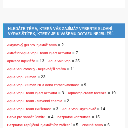
HLEDÁTE TÉMA, KTERÁ VÁS ZAJÍMÁ? VYBERTE SLOVNÍ
VÝRAZ-ŠTÍTEK, KTERÝ JE K VAŠEMU DOTAZU NEJBLIŽŠÍ.
×
2
Akrylátový gel pro injektáž zdiva
×
7
Aktivátor AquaStop Cream Inject activator
×
13
×
25
aplikace injektáže
AquaSalt Stop
×
11
AquaSan Porosity - nejlevnější omítka
×
23
AquaStop Bitumen
×
9
AquaStop Bitumen 2K a doba zpracovatelnosti
×
3
×
19
AquaStop Cream Inject activator
aquastop cream recenze
×
2
AquaStop Cream - stavební chemie
×
3
×
14
AquaStop Cream zkušenosti
AquaStop Urychlovač
×
4
×
15
Barva pro sanační omítku
bezplatné konzultace
×
5
×
6
Bezplatné zapůjčení injektážních zařízení
cihelné zdivo