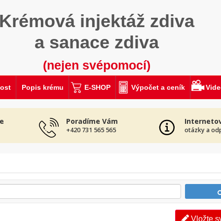
Krémová injektáž zdiva
a sanace zdiva
(nejen svépomocí)
ost
Popis krému
E-SHOP
Výpočet a ceník
Vid
e
Poradíme Vám
Interneto
+420 731 565 565
otázky a od
Vložte s