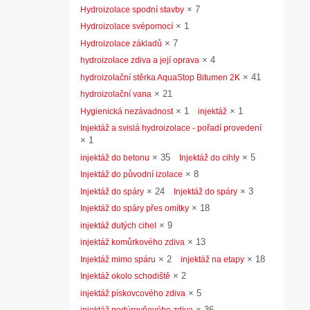
×
7
Hydroizolace spodní stavby
×
1
Hydroizolace svépomocí
×
7
Hydroizolace základů
×
4
hydroizolace zdiva a její oprava
×
41
hydroizolační stěrka AquaStop Bitumen 2K
×
21
hydroizolační vana
×
1
×
1
Hygienická nezávadnost
injektáž
Injektáž a svislá hydroizolace - pořadí provedení
×
1
×
35
×
5
injektáž do betonu
Injektáž do cihly
×
8
Injektáž do původní izolace
×
24
×
3
Injektáž do spáry
Injektáž do spáry
×
18
Injektáž do spáry přes omítky
×
9
injektáž dutých cihel
×
13
injektáž komůrkového zdiva
×
2
×
18
Injektáž mimo spáru
injektáž na etapy
×
2
Injektáž okolo schodiště
×
5
injektáž pískovcového zdiva
×
36