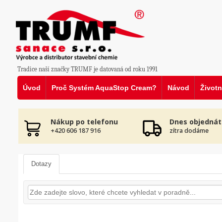
Tradice naší značky TRUMF je datovaná od roku 1991
Úvod
Proč Systém AquaStop Cream?
Návod
Životn
Nákup po telefonu
Dnes objednát
+420 606 187 916
zítra dodáme
Dotazy