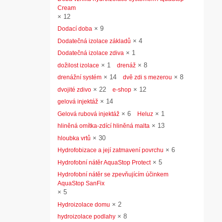
Cream
×
12
×
9
Dodací doba
×
4
Dodatečná izolace základů
×
1
Dodatečná izolace zdiva
×
1
×
8
dožilost izolace
drenáž
×
14
×
8
drenážní systém
dvě zdi s mezerou
×
22
×
12
dvojité zdivo
e-shop
×
14
gelová injektáž
×
6
×
1
Gelová rubová injektáž
Heluz
×
13
hliněná omítka-zdící hliněná malta
×
30
hloubka vrtů
×
6
Hydrofobizace a její zatmavení povrchu
×
5
Hydrofobní nátěr AquaStop Protect
Hydrofobní nátěr se zpevňujícím účinkem
AquaStop SanFix
×
5
×
2
Hydroizolace domu
×
8
hydroizolace podlahy