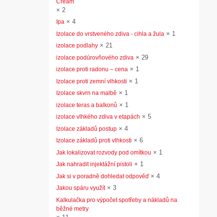
Cream
×
2
×
4
Ipa
×
1
Izolace do vrstveného zdiva - cihla a žula
×
21
izolace podlahy
×
29
izolace podúrovňového zdiva
×
1
izolace proti radonu – cena
×
1
Izolace proti zemní vlhkosti
×
1
Izolace skvrn na malbě
×
1
izolace teras a balkonů
×
5
izolace vlhkého zdiva v etapách
×
4
Izolace základů postup
×
6
Izolace základů proti vlhkosti
×
1
Jak lokalizovat rozvody pod omítkou
×
1
Jak nahradit injektážní pistoli
×
4
Jak si v poradně dohledat odpověď
×
3
Jakou spáru využít
Kalkulačka pro výpočet spotřeby a nákladů na
běžné metry