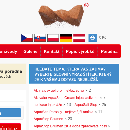
0
Kč
eonávody
Galerie
Kontakt
Popis výrobků
Poradna
HLEDÁTE TÉMA, KTERÁ VÁS ZAJÍMÁ?
vá poradna
VYBERTE SLOVNÍ VÝRAZ-ŠTÍTEK, KTERÝ
povědi
JE K VAŠEMU DOTAZU NEJBLIŽŠÍ.
×
2
Akrylátový gel pro injektáž zdiva
×
7
Aktivátor AquaStop Cream Inject activator
×
13
×
25
aplikace injektáže
AquaSalt Stop
×
11
AquaSan Porosity - nejlevnější omítka
×
23
AquaStop Bitumen
×
AquaStop Bitumen 2K a doba zpracovatelnosti
vůj dotaz