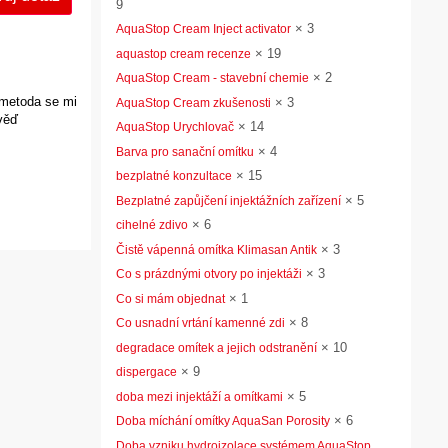
9
×
3
AquaStop Cream Inject activator
×
19
aquastop cream recenze
×
2
AquaStop Cream - stavební chemie
 metoda se mi
×
3
AquaStop Cream zkušenosti
ověď
×
14
AquaStop Urychlovač
×
4
Barva pro sanační omítku
×
15
bezplatné konzultace
×
5
Bezplatné zapůjčení injektážních zařízení
×
6
cihelné zdivo
×
3
Čistě vápenná omítka Klimasan Antik
×
3
Co s prázdnými otvory po injektáži
×
1
Co si mám objednat
×
8
Co usnadní vrtání kamenné zdi
×
10
degradace omítek a jejich odstranění
×
9
dispergace
×
5
doba mezi injektáží a omítkami
×
6
Doba míchání omítky AquaSan Porosity
Doba vzniku hydroizolace systémem AquaStop