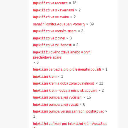
×
18
injektáž zdiva recenze
×
2
Injektáž zdiva s kavernami
×
2
injektáž zdiva ve svahu
×
39
sanační omítka AquaSan Porosity
×
2
injektáž zdiva vodním sklem
×
3
injektáž zdiva z cihel
×
2
injektáž zdiva zkušenosti
injektáž žulového zdiva anebo v první
přechodové spáře
×
6
×
1
Injektážní čerpadla pro profesionální použití
×
1
injektážní krém
×
11
injektážní krém a doba zpracovatelnosti
×
2
Injektážní krém - doba a místo skladování
×
15
injektážní pumpa a její vyčištění
×
6
Injektážní pumpa a její využití
×
Injektážní pumpa versus zahradní postřikovač
1
Injektážní zařízení pro injektážní krém AquaStop