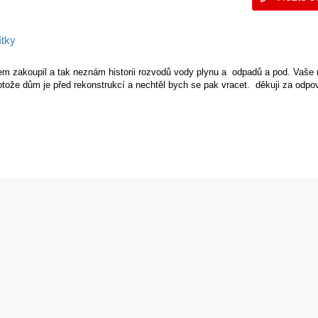
ítky
sem zakoupil a tak neznám historii rozvodů vody plynu a odpadů a pod. Vaše
protože dům je před rekonstrukcí a nechtěl bych se pak vracet. děkuji za odp