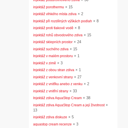
injektáž podúrovňového zdiva
×
15
injektáž porothermu
×
2
injektáž vlhkého místa zdiva
×
8
Injektáž při rozdílných výškách podlah
×
8
injektáž proti tlakové vodě
×
15
injektáž rohů obvodového zdiva
×
24
injektáž sklepních prostor
×
15
injektáž suchého zdiva
×
1
Injektáž v malém prostoru
×
3
Injektáž v zimě
×
1
Injektáž z obou stran zdiva
×
27
injektáž z venkovní strany
×
2
injektáž z vnitřku anebo z venku
×
33
injektáž z vnitřní strany
×
38
Injektáž zdiva AquaStop Cream
×
injektáž zdiva AquaStop Cream a její životnost
13
×
5
injektáž zdiva diskuze
×
3
aquastop cream recenze