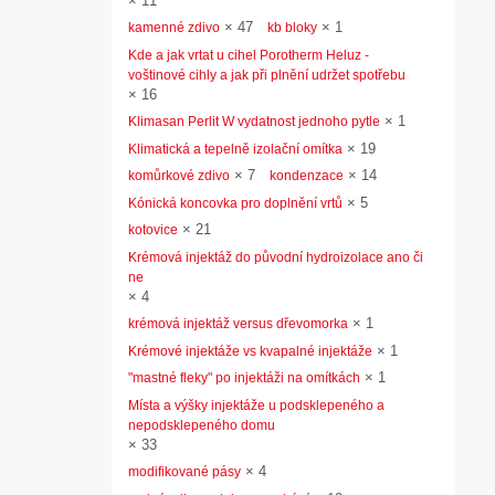
×
11
×
47
×
1
kamenné zdivo
kb bloky
Kde a jak vrtat u cihel Porotherm Heluz -
voštinové cihly a jak při plnění udržet spotřebu
×
16
×
1
Klimasan Perlit W vydatnost jednoho pytle
×
19
Klimatická a tepelně izolační omítka
×
7
×
14
komůrkové zdivo
kondenzace
×
5
Kónická koncovka pro doplnění vrtů
×
21
kotovice
Krémová injektáž do původní hydroizolace ano či
ne
×
4
×
1
krémová injektáž versus dřevomorka
×
1
Krémové injektáže vs kvapalné injektáže
×
1
"mastné fleky" po injektáži na omítkách
Místa a výšky injektáže u podsklepeného a
nepodsklepeného domu
×
33
×
4
modifikované pásy