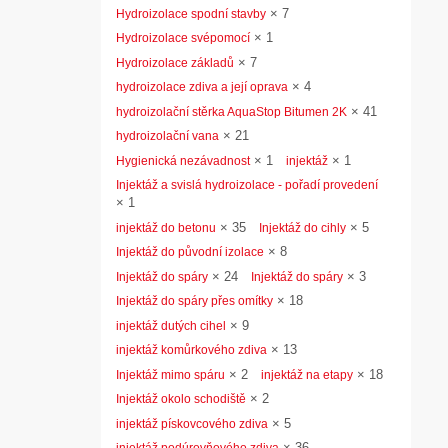
×
7
Hydroizolace spodní stavby
×
1
Hydroizolace svépomocí
×
7
Hydroizolace základů
×
4
hydroizolace zdiva a její oprava
×
41
hydroizolační stěrka AquaStop Bitumen 2K
×
21
hydroizolační vana
×
1
×
1
Hygienická nezávadnost
injektáž
Injektáž a svislá hydroizolace - pořadí provedení
×
1
×
35
×
5
injektáž do betonu
Injektáž do cihly
×
8
Injektáž do původní izolace
×
24
×
3
Injektáž do spáry
Injektáž do spáry
×
18
Injektáž do spáry přes omítky
×
9
injektáž dutých cihel
×
13
injektáž komůrkového zdiva
×
2
×
18
Injektáž mimo spáru
injektáž na etapy
×
2
Injektáž okolo schodiště
×
5
injektáž pískovcového zdiva
×
36