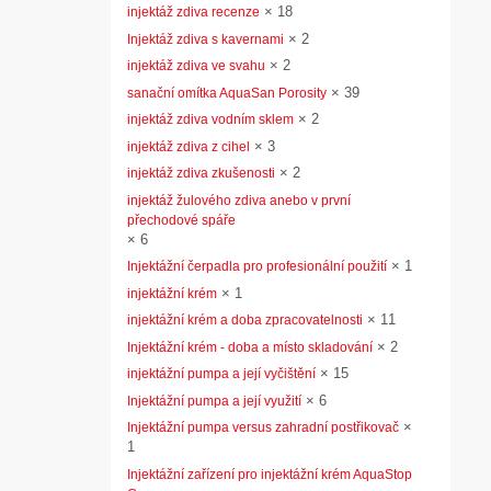
×
18
injektáž zdiva recenze
×
2
Injektáž zdiva s kavernami
×
2
injektáž zdiva ve svahu
×
39
sanační omítka AquaSan Porosity
×
2
injektáž zdiva vodním sklem
×
3
injektáž zdiva z cihel
×
2
injektáž zdiva zkušenosti
injektáž žulového zdiva anebo v první
přechodové spáře
×
6
×
1
Injektážní čerpadla pro profesionální použití
×
1
injektážní krém
×
11
injektážní krém a doba zpracovatelnosti
×
2
Injektážní krém - doba a místo skladování
×
15
injektážní pumpa a její vyčištění
×
6
Injektážní pumpa a její využití
×
Injektážní pumpa versus zahradní postřikovač
1
Injektážní zařízení pro injektážní krém AquaStop