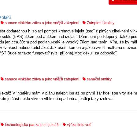
olaci
sanace vlhkého zdiva a jeho vnější zateplení
Zateplení fasády
t dodatečnou h.izolaci pomocí krémové injekt.(zedˇ z plných cihel-není vlh
ho soklu (EPS)-30cm pod a 30cm nad izolaci. Dům není podklepený, takže po
oklu jen cca.30cm pod podlahu-celý je vysoký 70cm.nad terén. Vím, že by měl
že vlhkost nebude odcházet.Jak ošeřit kámen a jakou zvolit maltu na srovnán
PS? Bude to takto fungovat? (viz. příloha).Moc děkuji za odpovědˇ.
sanace vlhkého zdiva a jeho vnější zateplení
sanační omítky
ektáž.V interiéru mám v plánu nalepit ipu až po první šár kde jsou vrty ale 
 je část soklu vlivem vlhkosti opadaná a jestli ji taky izolovat.
technologická pauza po injektáži
výška linie vrtů