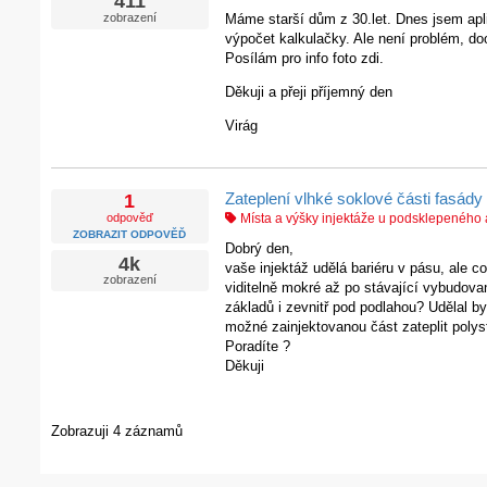
411
zobrazení
Máme starší dům z 30.let. Dnes jsem apl
výpočet kalkulačky. Ale není problém, do
Posílám pro info foto zdi.
Děkuji a přeji příjemný den
Virág
Zateplení vlhké soklové části fasády
1
odpověď
Místa a výšky injektáže u podsklepenéh
ZOBRAZIT ODPOVĚĎ
Dobrý den,
4k
vaše injektáž udělá bariéru v pásu, ale c
zobrazení
viditelně mokré až po stávající vybudovan
základů i zevnitř pod podlahou? Udělal by
možné zainjektovanou část zateplit poly
Poradíte ?
Děkuji
Zobrazuji 4 záznamů