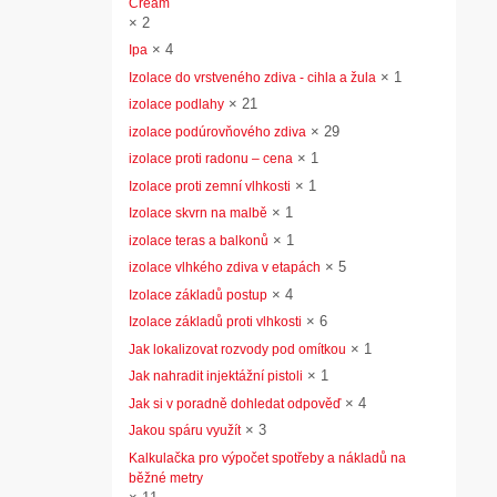
Cream
×
2
×
4
Ipa
×
1
Izolace do vrstveného zdiva - cihla a žula
×
21
izolace podlahy
×
29
izolace podúrovňového zdiva
×
1
izolace proti radonu – cena
×
1
Izolace proti zemní vlhkosti
×
1
Izolace skvrn na malbě
×
1
izolace teras a balkonů
×
5
izolace vlhkého zdiva v etapách
×
4
Izolace základů postup
×
6
Izolace základů proti vlhkosti
×
1
Jak lokalizovat rozvody pod omítkou
×
1
Jak nahradit injektážní pistoli
×
4
Jak si v poradně dohledat odpověď
×
3
Jakou spáru využít
Kalkulačka pro výpočet spotřeby a nákladů na
běžné metry