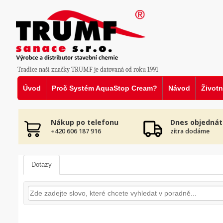
Tradice naší značky TRUMF je datovaná od roku 1991
Úvod
Proč Systém AquaStop Cream?
Návod
Životn
Nákup po telefonu
Dnes objednát
+420 606 187 916
zítra dodáme
Dotazy