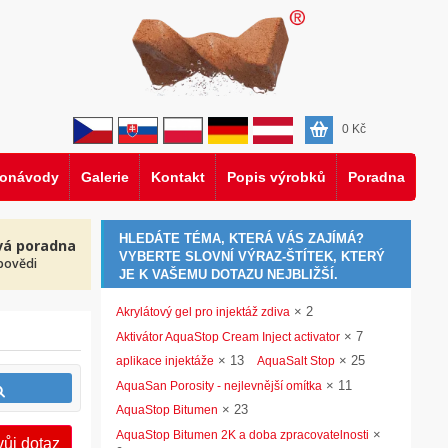
0
Kč
eonávody
Galerie
Kontakt
Popis výrobků
Poradna
HLEDÁTE TÉMA, KTERÁ VÁS ZAJÍMÁ?
vá poradna
VYBERTE SLOVNÍ VÝRAZ-ŠTÍTEK, KTERÝ
povědi
JE K VAŠEMU DOTAZU NEJBLIŽŠÍ.
×
2
Akrylátový gel pro injektáž zdiva
×
7
Aktivátor AquaStop Cream Inject activator
×
13
×
25
aplikace injektáže
AquaSalt Stop
×
11
AquaSan Porosity - nejlevnější omítka
×
23
AquaStop Bitumen
×
AquaStop Bitumen 2K a doba zpracovatelnosti
vůj dotaz