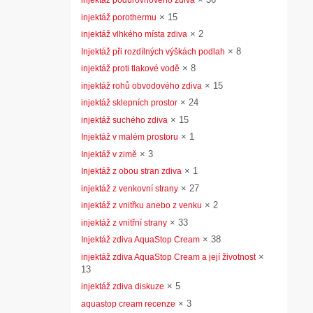
injektáž podúrovňového zdiva
×
15
injektáž porothermu
×
2
injektáž vlhkého místa zdiva
×
8
Injektáž při rozdílných výškách podlah
×
8
injektáž proti tlakové vodě
×
15
injektáž rohů obvodového zdiva
×
24
injektáž sklepních prostor
×
15
injektáž suchého zdiva
×
1
Injektáž v malém prostoru
×
3
Injektáž v zimě
×
1
Injektáž z obou stran zdiva
×
27
injektáž z venkovní strany
×
2
injektáž z vnitřku anebo z venku
×
33
injektáž z vnitřní strany
×
38
Injektáž zdiva AquaStop Cream
×
injektáž zdiva AquaStop Cream a její životnost
13
×
5
injektáž zdiva diskuze
×
3
aquastop cream recenze