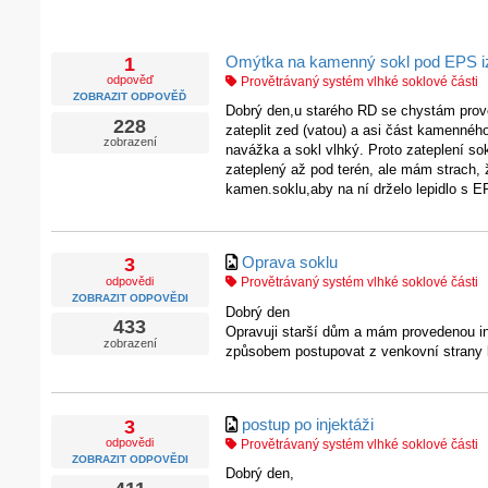
Omýtka na kamenný sokl pod EPS iz
1
odpověď
Provětrávaný systém vlhké soklové části
ZOBRAZIT ODPOVĚĎ
Dobrý den,u starého RD se chystám provés
228
zateplit zed (vatou) a asi část kamenné
zobrazení
navážka a sokl vlhký. Proto zateplení s
zateplený až pod terén, ale mám strach, 
kamen.soklu,aby na ní drželo lepidlo s E
Oprava soklu
3
odpovědi
Provětrávaný systém vlhké soklové části
ZOBRAZIT ODPOVĚDI
Dobrý den
433
Opravuji starší dům a mám provedenou inj
zobrazení
způsobem postupovat z venkovní strany kde
postup po injektáži
3
odpovědi
Provětrávaný systém vlhké soklové části
ZOBRAZIT ODPOVĚDI
Dobrý den,