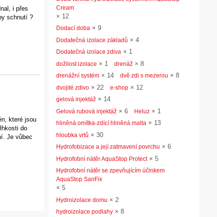
Cream
al, i přes
×
12
by schnutí ?
×
9
Dodací doba
×
4
Dodatečná izolace základů
×
1
Dodatečná izolace zdiva
×
1
×
8
dožilost izolace
drenáž
×
14
×
8
drenážní systém
dvě zdi s mezerou
×
22
×
12
dvojité zdivo
e-shop
×
14
gelová injektáž
×
6
×
1
Gelová rubová injektáž
Heluz
n, které jsou
×
13
hliněná omítka-zdící hliněná malta
lhkosti do
×
30
hloubka vrtů
ní. Je vůbec
×
6
Hydrofobizace a její zatmavení povrchu
×
5
Hydrofobní nátěr AquaStop Protect
Hydrofobní nátěr se zpevňujícím účinkem
AquaStop SanFix
×
5
×
2
Hydroizolace domu
×
8
hydroizolace podlahy