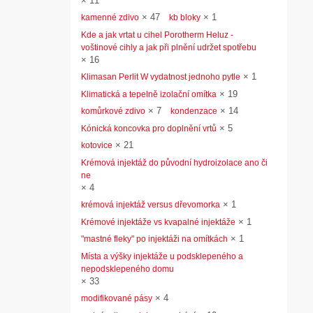
×
11
×
47
×
1
kamenné zdivo
kb bloky
Kde a jak vrtat u cihel Porotherm Heluz -
voštinové cihly a jak při plnění udržet spotřebu
×
16
×
1
Klimasan Perlit W vydatnost jednoho pytle
×
19
Klimatická a tepelně izolační omítka
×
7
×
14
komůrkové zdivo
kondenzace
×
5
Kónická koncovka pro doplnění vrtů
×
21
kotovice
Krémová injektáž do původní hydroizolace ano či
ne
×
4
×
1
krémová injektáž versus dřevomorka
×
1
Krémové injektáže vs kvapalné injektáže
×
1
"mastné fleky" po injektáži na omítkách
Místa a výšky injektáže u podsklepeného a
nepodsklepeného domu
×
33
×
4
modifikované pásy