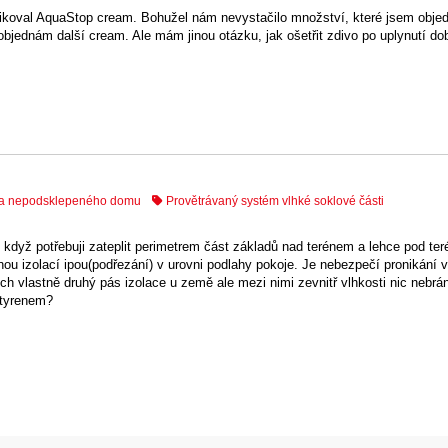
ikoval AquaStop cream. Bohužel nám nevystačilo množství, které jsem objedn
objednám další cream. Ale mám jinou otázku, jak ošetřit zdivo po uplynutí do
o a nepodsklepeného domu
Provětrávaný systém vlhké soklové části
o když potřebuji zateplit perimetrem část základů nad terénem a lehce pod teré
ou izolací ipou(podřezání) v urovni podlahy pokoje. Je nebezpečí pronikání v
ch vlastně druhý pás izolace u země ale mezi nimi zevnitř vlhkosti nic nebrá
styrenem?