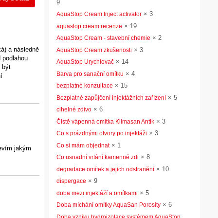
9
×
3
AquaStop Cream Inject activator
×
19
aquastop cream recenze
×
2
AquaStop Cream - stavební chemie
ká) a následně
×
3
AquaStop Cream zkušenosti
d podlahou
×
14
AquaStop Urychlovač
 být
×
4
Barva pro sanační omítku
í
×
15
bezplatné konzultace
×
5
Bezplatné zapůjčení injektážních zařízení
×
6
cihelné zdivo
×
3
Čistě vápenná omítka Klimasan Antik
×
3
Co s prázdnými otvory po injektáži
×
1
Co si mám objednat
nevím jakým
×
8
Co usnadní vrtání kamenné zdi
×
10
degradace omítek a jejich odstranění
×
9
dispergace
×
5
doba mezi injektáží a omítkami
×
6
Doba míchání omítky AquaSan Porosity
Doba vzniku hydroizolace systémem AquaStop