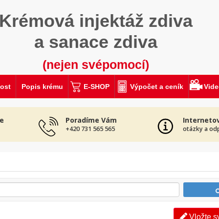
Krémová injektáž zdiva
a sanace zdiva
(nejen svépomocí)
ost
Popis krému
E-SHOP
Výpočet a ceník
Vid
e
Poradíme Vám
Interneto
+420 731 565 565
otázky a od
Vložte s