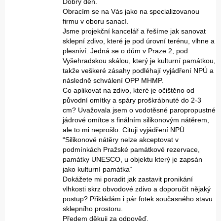
Dobrý den.
Obracím se na Vás jako na specializovanou
firmu v oboru sanací.
Jsme projekční kancelář a řešíme jak sanovat
sklepní zdivo, které je pod úrovní terénu, vlhne a
plesniví. Jedná se o dům v Praze 2, pod
Vyšehradskou skálou, který je kulturní památkou,
takže veškeré zásahy podléhají vyjádření NPÚ a
následně schválení OPP MHMP.
Co aplikovat na zdivo, které je očištěno od
původní omítky a spáry proškrábnuté do 2-3
cm? Uvažovala jsem o vodotěsné paropropustné
jádrové omítce s finálním silikonovým nátěrem,
ale to mi neprošlo. Cituji vyjádření NPÚ
“Silikonové nátěry nelze akceptovat v
podmínkách Pražské památkové rezervace,
památky UNESCO, u objektu který je zapsán
jako kulturní památka“
Dokážete mi poradit jak zastavit pronikání
vlhkosti skrz obvodové zdivo a doporučit nějaký
postup? Přikládám i pár fotek současného stavu
sklepního prostoru.
Předem děkuji za odpověď.