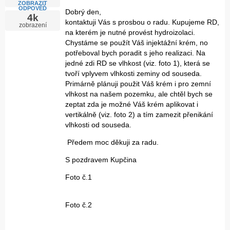
ZOBRAZIT
ODPOVĚĎ
Dobrý den,
4k
kontaktuji Vás s prosbou o radu. Kupujeme RD,
zobrazení
na kterém je nutné provést hydroizolaci.
Chystáme se použít Váš injektážní krém, no
potřeboval bych poradit s jeho realizaci. Na
jedné zdi RD se vlhkost (viz. foto 1), která se
tvoří vplyvem vlhkosti zeminy od souseda.
Primárně plánuji použit Váš krém i pro zemní
vlhkost na našem pozemku, ale chtěl bych se
zeptat zda je možné Váš krém aplikovat i
vertikálně (viz. foto 2) a tím zamezit přenikání
vlhkosti od souseda.
Předem moc děkuji za radu.
S pozdravem Kupčina
Foto č.1
Foto č.2