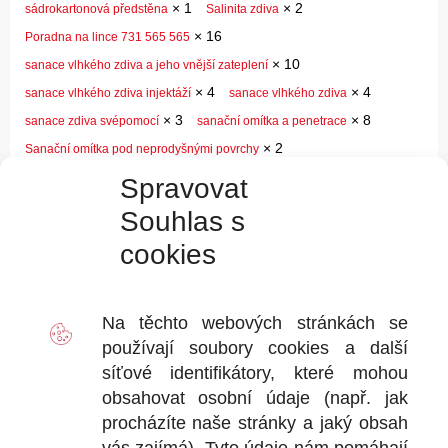
×
1
×
2
sádrokartonová předstěna
Salinita zdiva
×
16
Poradna na lince 731 565 565
×
10
sanace vlhkého zdiva a jeho vnější zateplení
×
4
×
4
sanace vlhkého zdiva injektáží
sanace vlhkého zdiva
×
3
×
8
sanace zdiva svépomocí
sanační omítka a penetrace
×
2
Sanační omítka pod neprodyšnými povrchy
×
2
×
32
sanační omítka z rubové strany
sanační omítky
Spravovat
×
9
Sanační štuk AquaSan Porosity
Souhlas s
×
1
Sjednocení staré a nové omítky
cookies
×
10
×
20
skladování AquaStop Cream
škvárobetonové tvárnice
×
37
×
58
×
1
smíšené zdivo
spotřeba krému
staika
×
7
×
28
×
23
Statika
Svislá hydroizolace základů
svislá izolace
Na těchto webových stránkách se
×
25
×
2
používají soubory
cookies
a další
svislice
Systémové řešení vs. obchodní značky
síťové identifikátory, které mohou
×
4
×
20
Technický a všeobecný dotaz
technologická pauza
obsahovat osobní údaje (např. jak
×
24
×
69
technologická pauza po injektáži
technologický postup
procházíte naše stránky a jaký obsah
×
6
krémová injektáž AquaStop Cream vs. tekutá injektáž