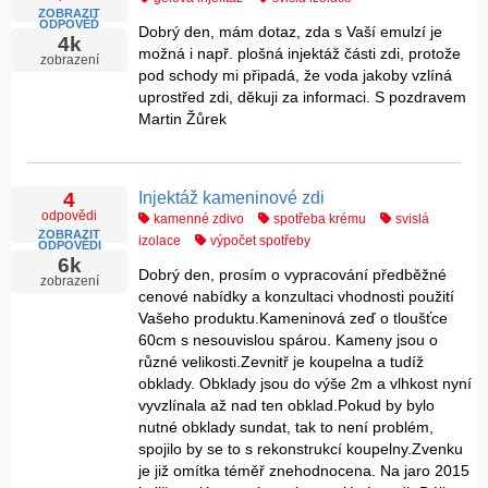
ZOBRAZIT
ODPOVĚĎ
Dobrý den, mám dotaz, zda s Vaší emulzí je
4k
možná i např. plošná injektáž části zdi, protože
zobrazení
pod schody mi připadá, že voda jakoby vzlíná
uprostřed zdi, děkuji za informaci. S pozdravem
Martin Žůrek
Injektáž kameninové zdi
4
odpovědi
kamenné zdivo
spotřeba krému
svislá
ZOBRAZIT
izolace
výpočet spotřeby
ODPOVĚDI
6k
Dobrý den, prosím o vypracování předběžné
zobrazení
cenové nabídky a konzultaci vhodnosti použití
Vašeho produktu.Kameninová zeď o tloušťce
60cm s nesouvislou spárou. Kameny jsou o
různé velikosti.Zevnitř je koupelna a tudíž
obklady. Obklady jsou do výše 2m a vlhkost nyní
vyvzlínala až nad ten obklad.Pokud by bylo
nutné obklady sundat, tak to není problém,
spojilo by se to s rekonstrukcí koupelny.Zvenku
je již omítka téměř znehodnocena. Na jaro 2015