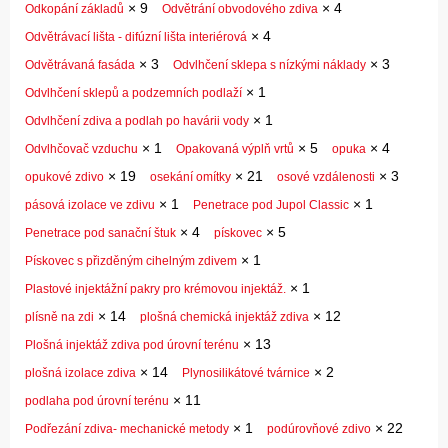
×
9
×
4
Odkopání základů
Odvětrání obvodového zdiva
×
4
Odvětrávací lišta - difúzní lišta interiérová
×
3
×
3
Odvětrávaná fasáda
Odvlhčení sklepa s nízkými náklady
×
1
Odvlhčení sklepů a podzemních podlaží
×
1
Odvlhčení zdiva a podlah po havárii vody
×
1
×
5
×
4
Odvlhčovač vzduchu
Opakovaná výplň vrtů
opuka
×
19
×
21
×
3
opukové zdivo
osekání omítky
osové vzdálenosti
×
1
×
1
pásová izolace ve zdivu
Penetrace pod Jupol Classic
×
4
×
5
Penetrace pod sanační štuk
pískovec
×
1
Pískovec s přizděným cihelným zdivem
×
1
Plastové injektážní pakry pro krémovou injektáž.
×
14
×
12
plísně na zdi
plošná chemická injektáž zdiva
×
13
Plošná injektáž zdiva pod úrovní terénu
×
14
×
2
plošná izolace zdiva
Plynosilikátové tvárnice
×
11
podlaha pod úrovní terénu
×
1
×
22
Podřezání zdiva- mechanické metody
podúrovňové zdivo