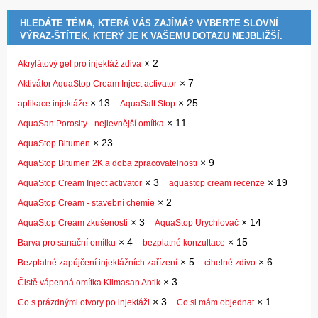
HLEDÁTE TÉMA, KTERÁ VÁS ZAJÍMÁ? VYBERTE SLOVNÍ
VÝRAZ-ŠTÍTEK, KTERÝ JE K VAŠEMU DOTAZU NEJBLIŽŠÍ.
×
2
Akrylátový gel pro injektáž zdiva
×
7
Aktivátor AquaStop Cream Inject activator
×
13
×
25
aplikace injektáže
AquaSalt Stop
×
11
AquaSan Porosity - nejlevnější omítka
×
23
AquaStop Bitumen
×
9
AquaStop Bitumen 2K a doba zpracovatelnosti
×
3
×
19
AquaStop Cream Inject activator
aquastop cream recenze
×
2
AquaStop Cream - stavební chemie
×
3
×
14
AquaStop Cream zkušenosti
AquaStop Urychlovač
×
4
×
15
Barva pro sanační omítku
bezplatné konzultace
×
5
×
6
Bezplatné zapůjčení injektážních zařízení
cihelné zdivo
×
3
Čistě vápenná omítka Klimasan Antik
×
3
×
1
Co s prázdnými otvory po injektáži
Co si mám objednat