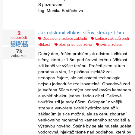
S pozdravem
Ing. Monika Bedřichová
Jak odstranit vlhkost stěny, která je 1,5m pod úrovní terénu ?
3
odpovědi
Dodatečná izolace základů
Izolace základů proti
ZOBRAZIT
vlhkosti
plošná izolace zdiva
svislá izolace
ODPOVĚDI
7k
Dobrý den, řeším problém jak odstranit vlhkost
zobrazení
stěny, která je 1,5m pod úrovní terénu. Vlhkost
zdi končí ve výšce terénu. Pročetl jsem si tuto
poradnu a vím, že plošnou injektáž zdi
nedoporučujete, ale ani ostatní technologie
nejsou jednoduše realizovatelné. Obvodová zeď
je tvořena 50cm tvrdým nenasákavým kamenem
a uvnitř objektu jednou řadou cihel. Celková
tloušťka zdi je tedy 65cm. Odkopání z vnější
strany a vytvoření svislé hydroizolace až k
základům je sice možné, ale za cenu zbourání
venkovního mohutného kamenného schodiště a
výstavbu nového. Stejně by se ale musela udělat
vodorovná injektáž těsně nad podlahou, která by