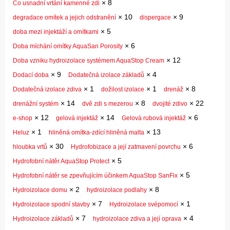
×
8
Co usnadní vrtání kamenné zdi
×
10
×
9
degradace omítek a jejich odstranění
dispergace
×
5
doba mezi injektáží a omítkami
×
6
Doba míchání omítky AquaSan Porosity
×
12
Doba vzniku hydroizolace systémem AquaStop Cream
×
9
×
4
Dodací doba
Dodatečná izolace základů
×
1
×
1
×
8
Dodatečná izolace zdiva
dožilost izolace
drenáž
×
14
×
8
×
22
drenážní systém
dvě zdi s mezerou
dvojité zdivo
×
12
×
14
×
6
e-shop
gelová injektáž
Gelová rubová injektáž
×
1
×
13
Heluz
hliněná omítka-zdící hliněná malta
×
30
×
6
hloubka vrtů
Hydrofobizace a její zatmavení povrchu
×
5
Hydrofobní nátěr AquaStop Protect
×
5
Hydrofobní nátěr se zpevňujícím účinkem AquaStop SanFix
×
2
×
8
Hydroizolace domu
hydroizolace podlahy
×
7
×
1
Hydroizolace spodní stavby
Hydroizolace svépomocí
×
7
×
4
Hydroizolace základů
hydroizolace zdiva a její oprava