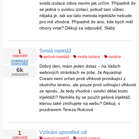
svislá izolace zdiva nevím jak určím. Případně že
se jedná o svislou izolaci, pokud tam vůbec
nějaká je, tak asi tato metoda injektáže nebude
pro mě vhodná. Případně že ano, kde bych měl
otvory vrtat? Děkuji za odpověď, Slabý
Svislá injektáž
1
odpověď
gelová injektáž
svislá izolace
svislice
ZOBRAZIT
ODPOVĚĎ
Dobrý den, mám jeden dotaz – na Vašich
6k
webových stránkách se píše, že Aquastop
zobrazení
Cream není určen proti vlhkosti pronikající z
okolního terénu, ale pouze proti vzlínající vlhkosti
ze spodu. Je tedy vhodné i svislici dělat touto
injektáží? Neměla by se použít gelová injektáž,
kterou také zmiňujete na webu? Děkuji, s
pozdravem Tereza Rulcová
Vzlínání uprostřed zdi
1
odpověď
gelová injektáž
svislá izolace