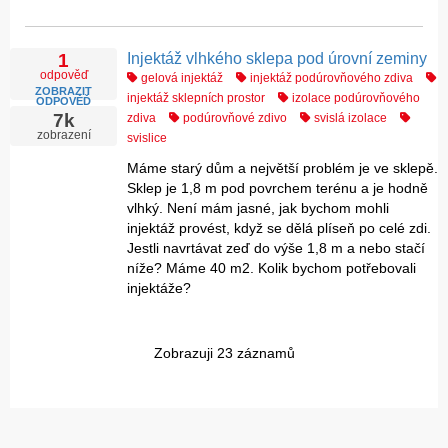
Injektáž vlhkého sklepa pod úrovní zeminy
1
odpověď
gelová injektáž
injektáž podúrovňového zdiva
ZOBRAZIT
injektáž sklepních prostor
izolace podúrovňového
ODPOVĚĎ
7k
zdiva
podúrovňové zdivo
svislá izolace
zobrazení
svislice
Máme starý dům a největší problém je ve sklepě.
Sklep je 1,8 m pod povrchem terénu a je hodně
vlhký. Není mám jasné, jak bychom mohli
injektáž provést, když se dělá plíseň po celé zdi.
Jestli navrtávat zeď do výše 1,8 m a nebo stačí
níže? Máme 40 m2. Kolik bychom potřebovali
injektáže?
Zobrazuji 23 záznamů