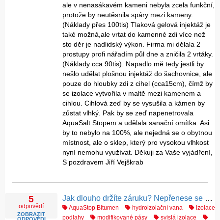
ale v nenasákavém kameni nebyla zcela funkční,
protože by neutěsnila spáry mezi kameny.
(Náklady přes 100tis) Tlaková gelová injektáž je
také možná,ale vrtat do kamenné zdi více než
sto děr je nadlidský výkon. Firma mi dělala 2
prostupy profi nářadím půl dne a zničila 2 vrtáky.
(Náklady cca 90tis). Napadlo mě tedy jestli by
nešlo udělat plošnou injektáž do šachovnice, ale
pouze do hloubky zdi z cihel (cca15cm), čímž by
se izolace vytvořila v maltě mezi kamenem a
cihlou. Cihlová zeď by se vysušila a kámen by
zůstat vlhký. Pak by se zeď napenetrovala
AquaSalt Stopem a udělala sanační omítka. Asi
by to nebylo na 100%, ale nejedná se o obytnou
místnost, ale o sklep, který pro vysokou vlhkost
nyní nemohu využívat. Děkuji za Vaše vyjádření,
S pozdravem Jiří Vejškrab
Jak dlouho držíte záruku? Nepřenese se problém pouze ze zdí do podlahy?
5
odpovědí
AquaStop Bitumen
hydroizolační vana
izolace
ZOBRAZIT
podlahy
modifikované pásy
svislá izolace
ODPOVĚDI