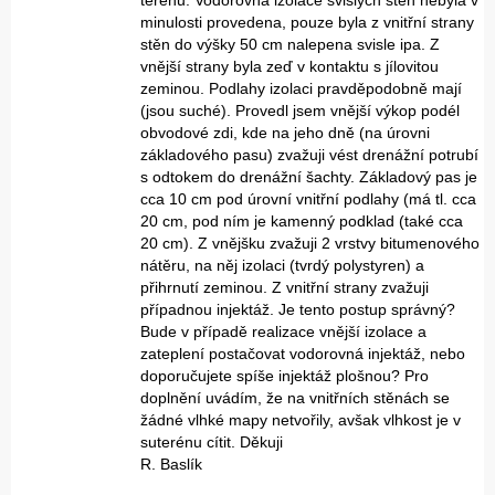
terénu. Vodorovná izolace svislých stěn nebyla v
minulosti provedena, pouze byla z vnitřní strany
stěn do výšky 50 cm nalepena svisle ipa. Z
vnější strany byla zeď v kontaktu s jílovitou
zeminou. Podlahy izolaci pravděpodobně mají
(jsou suché). Provedl jsem vnější výkop podél
obvodové zdi, kde na jeho dně (na úrovni
základového pasu) zvažuji vést drenážní potrubí
s odtokem do drenážní šachty. Základový pas je
cca 10 cm pod úrovní vnitřní podlahy (má tl. cca
20 cm, pod ním je kamenný podklad (také cca
20 cm). Z vnějšku zvažuji 2 vrstvy bitumenového
nátěru, na něj izolaci (tvrdý polystyren) a
přihrnutí zeminou. Z vnitřní strany zvažuji
případnou injektáž. Je tento postup správný?
Bude v případě realizace vnější izolace a
zateplení postačovat vodorovná injektáž, nebo
doporučujete spíše injektáž plošnou? Pro
doplnění uvádím, že na vnitřních stěnách se
žádné vlhké mapy netvořily, avšak vlhkost je v
suterénu cítit. Děkuji
R. Baslík