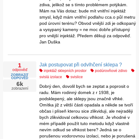
zdiva, jelikož se s tímto problémem potýkám.
Mám na Vás dotaz: bude mít vnitřní injektáž
smysl, když mám vnitřní podlahu cca.o půl metru
pod úrovní terénu? Obvod vnější zdi je odkopaný
a vysypaný kameny = ne moc dobře přístupný
pro vnější injektáž. Předem děkuji za odpověď.
Jan Duška
Jak postupovat při odvlhčení sklepa ?
1
odpověď
injektáž sklepních prostor
podúrovňové zdivo
ZOBRAZIT
svislá izolace
svislice
ODPOVĚĎ
6k
Dobrý den, dovolil bych se zeptat a poprosit o
zobrazení
radu. Mám rodinný domek z r 1938, je
podsklepený, ale sklepy jsou značně vlhké.
Omítka již z větší části opadala a někde se tvoří
občas i plíseň kterou sice zlikviduji, ale nejraději
bych zlikvidoval celkovou vlhkost. Je vhodné v
mém případě použít tuto metodu když vlastně
nevím odkud se vlhkost bere? Jedná se o
porušenou vodorovnou izolaci, nebo je porušená