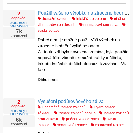
Použití vašeho výrobku na ztracené bednění vylité betonem.
2
odpovědi
drenážní systém
injektáž do betonu
příčina
ZOBRAZIT
vlhnutí zdiva při deštích
příčina zavlhání zdiva
ODPOVĚDI
7k
svislá izolace
zobrazení
Dobrý den, je možné použít Váš výrobek na
ztracené bednění vylité betonem.
Za touto zdí byla navezena zemina, byla použita
nopová fólie včetně drenážní trubky a štěrku, i
tak při dnešních deštích dochází k zavlhání. Viz
foto.
Děkuji moc.
Vysušení podúrovňového zdiva
2
odpovědi
Dodatečná izolace základů
Hydroizolace
ZOBRAZIT
základů
Izolace základů postup
Izolace základů
ODPOVĚDI
6k
proti vlhkosti
plošná izolace zdiva
svislá
zobrazení
izolace
vodorovná izolace
vodorovná izolace