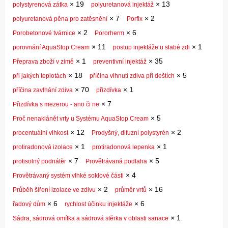
×
19
×
13
polystyrenová zátka
polyuretanová injektáž
×
7
×
2
polyuretanová pěna pro zatěsnění
Porfix
×
2
×
6
Porobetonové tvárnice
Pororherm
×
11
×
1
porovnání AquaStop Cream
postup injektáže u slabé zdi
×
1
×
35
Přeprava zboží v zimě
preventivní injektáž
×
18
×
5
při jakých teplotách
příčina vlhnutí zdiva při deštích
×
70
×
1
příčina zavlhání zdiva
přizdívka
×
7
Přizdívka s mezerou - ano či ne
×
5
Proč nenaklánět vrty u Systému AquaStop Cream
×
12
×
2
procentuální vlhkost
Prodyšný, difuzní polystyrén
×
1
×
1
protiradonová izolace
protiradonová lepenka
×
7
×
5
protisolný podnátěr
Provětrávaná podlaha
×
4
Provětrávaný systém vlhké soklové části
×
2
×
16
Průběh šíření izolace ve zdivu
průměr vrtů
×
6
×
6
řadový dům
rychlost účinku injektáže
×
1
Sádra, sádrová omítka a sádrová stěrka v oblasti sanace