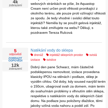
4k
webových stránkách se píše, že Aquastop
zobrazení
Cream není určen proti vlhkosti pronikající z
okolního terénu, ale pouze proti vzlínající vlhkosti
ze spodu. Je tedy vhodné i svislici dělat touto
injektáží? Neměla by se použít gelová injektáž,
kterou také zmiňujete na webu? Děkuji, s
pozdravem Tereza Rulcová
Natékání vody do sklepa
5
odpovědí
drenáž
injektáž sklepních prostor
svislá
ZOBRAZIT
izolace
svislice
ODPOVĚDI
12k
Dobrý den pane Schwarz, mám částečně
zobrazení
podsklepenou nemovitost, izolace provedena
klasicky IPOU na stěnách i podlaze, sklep je
vyzděn cihlou. Od doby, kdy soused navýšil terén
o 150cm, ubagroval svah za domem, mám terén
do svahu/mám problémy s vlhnutím stěn sklepa,
respektive s natékáním vody do sklepních částí
domu. Na podlaze jsou položeny dlaždice, těmi
jakoby vzlíná voda nahoru a podél zdí. Po