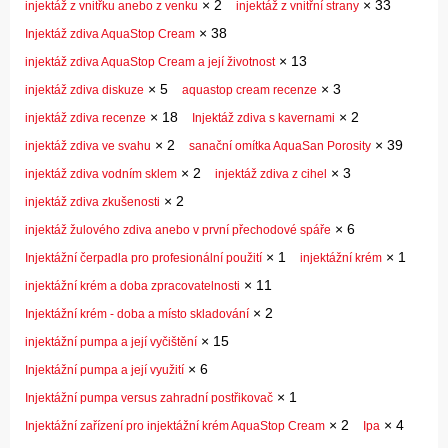
×
2
×
33
injektáž z vnitřku anebo z venku
injektáž z vnitřní strany
×
38
Injektáž zdiva AquaStop Cream
×
13
injektáž zdiva AquaStop Cream a její životnost
×
5
×
3
injektáž zdiva diskuze
aquastop cream recenze
×
18
×
2
injektáž zdiva recenze
Injektáž zdiva s kavernami
×
2
×
39
injektáž zdiva ve svahu
sanační omítka AquaSan Porosity
×
2
×
3
injektáž zdiva vodním sklem
injektáž zdiva z cihel
×
2
injektáž zdiva zkušenosti
×
6
injektáž žulového zdiva anebo v první přechodové spáře
×
1
×
1
Injektážní čerpadla pro profesionální použití
injektážní krém
×
11
injektážní krém a doba zpracovatelnosti
×
2
Injektážní krém - doba a místo skladování
×
15
injektážní pumpa a její vyčištění
×
6
Injektážní pumpa a její využití
×
1
Injektážní pumpa versus zahradní postřikovač
×
2
×
4
Injektážní zařízení pro injektážní krém AquaStop Cream
Ipa