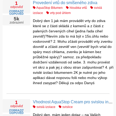
Provedení vrtů do smíšeného zdiva
1
odpověď
AquaStop Bitumen
hloubka vrtů
svislá
ZOBRAZIT
izolace
vrty pod úhlem
ODPOVĚĎ
5k
Dobrý den 1.jak mám provádět vrty do zdiva
zobrazení
které se z části skládá z kamenů a z části z
palených červených cihel (jedna řada cihel
zevnitř)?Nevím zda to má být v 15s.úhlu nebo
vodorovně? 2. Mohu zčásti provádět vrty zvenku
dovnitř a zčásti zevnitř ven (vevnitř bych vrtal do
spáry mezi cihlama, zvenku je kámen bez
průběžné spáry)? samoz. za předpokladu
dodržení vzdálenosti od sebe. 3. mohu provést
vrt skrz a pak jej z obou stran zašpuntovat? 4. při
svislé izolaci bitumenem 2K je nutné po jeho
aplikaci dávat nopovou folii nebo mohu výkop
ihned zasypat? Děkuji za odpo Danyś
Vhodnost AquaStop Cream pro svislou injektáž
1
odpověď
svislá izolace
svislice
ZOBRAZIT
ODPOVĚĎ
Dobrý den, mám jeden dotaz – na Vašich