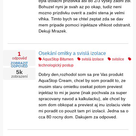
byla izolacni prizdivka asi do 2/3 vysky zadni zdi.
Bohuzel nyni je svah az po okap, tudiz neni
mozno prizdivku overit a zadni stena je velmi
vlhka. Timto bych se chtel zeptat zda se dav
mem pripade pomoci injektaze vlhkost odstranit.
Dekuji Mrazek.
Osekání omítky a svislá izolace
1
odpověď
AquaStop Bitumen
svislá izolace
svislice
ZOBRAZIT
technologický postup
ODPOVĚĎ
5k
Dobry den,rozhodol som sa pre Vas produkt
zobrazení
AquaStop Cream, chcel by som poradit to, ze
musim staru omietku osekat potom previest
injektaz to mi je jasne (inak pochvala za super
spracovany navod a kalkulacku), ale chcel by
som dom obkopat a previest aj inu izolaciu viete
mi poradit co pouzit tam pri izolacii. Jedna sa o
cca 80 rocny dom. Dakujem za odpoved.