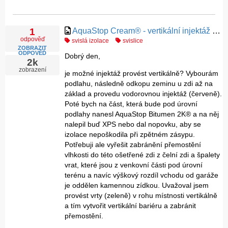
AquaStop Cream® - vertikální injektáž k zabránění přemostění vlhkosti
1
odpověď
svislá izolace
svislice
ZOBRAZIT
ODPOVĚĎ
Dobrý den,
2k
zobrazení
je možné injektáž provést vertikálně? Vybourám
podlahu, následně odkopu zeminu u zdi až na
základ a provedu vodorovnou injektáž (červeně).
Poté bych na část, která bude pod úrovní
podlahy nanesl AquaStop Bitumen 2K® a na něj
nalepil buď XPS nebo dal nopovku, aby se
izolace nepoškodila při zpětném zásypu.
Potřebuji ale vyřešit zabránění přemostění
vlhkosti do této ošetřené zdi z čelní zdi a špalety
vrat, které jsou z venkovní části pod úrovní
terénu a navíc výškový rozdíl vchodu od garáže
je oddělen kamennou zídkou. Uvažoval jsem
provést vrty (zeleně) v rohu místnosti vertikálně
a tím vytvořit vertikální bariéru a zabránit
přemostění.