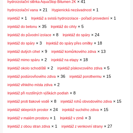
×
41
hydroizolační stěrka AquaStop Bitumen 2K
×
21
×
1
hydroizolační vana
Hygienická nezávadnost
×
1
×
1
injektáž
Injektáž a svislá hydroizolace - pořadí provedení
×
35
×
5
injektáž do betonu
Injektáž do cihly
×
8
×
24
Injektáž do původní izolace
Injektáž do spáry
×
3
×
18
Injektáž do spáry
Injektáž do spáry přes omítky
×
9
×
13
injektáž dutých cihel
injektáž komůrkového zdiva
×
2
×
18
Injektáž mimo spáru
injektáž na etapy
×
2
×
5
Injektáž okolo schodiště
injektáž pískovcového zdiva
×
36
×
15
injektáž podúrovňového zdiva
injektáž porothermu
×
2
injektáž vlhkého místa zdiva
×
8
Injektáž při rozdílných výškách podlah
×
8
×
15
injektáž proti tlakové vodě
injektáž rohů obvodového zdiva
×
24
×
15
injektáž sklepních prostor
injektáž suchého zdiva
×
1
×
3
Injektáž v malém prostoru
Injektáž v zimě
×
1
×
27
Injektáž z obou stran zdiva
injektáž z venkovní strany