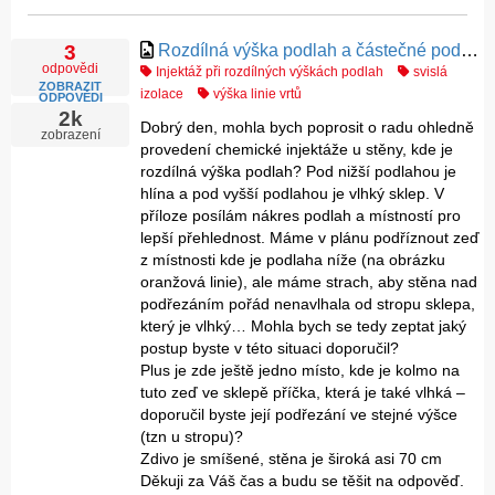
Rozdílná výška podlah a částečné podsklepení
3
odpovědi
Injektáž při rozdílných výškách podlah
svislá
ZOBRAZIT
izolace
výška linie vrtů
ODPOVĚDI
2k
Dobrý den, mohla bych poprosit o radu ohledně
zobrazení
provedení chemické injektáže u stěny, kde je
rozdílná výška podlah? Pod nižší podlahou je
hlína a pod vyšší podlahou je vlhký sklep. V
příloze posílám nákres podlah a místností pro
lepší přehlednost. Máme v plánu podříznout zeď
z místnosti kde je podlaha níže (na obrázku
oranžová linie), ale máme strach, aby stěna nad
podřezáním pořád nenavlhala od stropu sklepa,
který je vlhký… Mohla bych se tedy zeptat jaký
postup byste v této situaci doporučil?
Plus je zde ještě jedno místo, kde je kolmo na
tuto zeď ve sklepě příčka, která je také vlhká –
doporučil byste její podřezání ve stejné výšce
(tzn u stropu)?
Zdivo je smíšené, stěna je široká asi 70 cm
Děkuji za Váš čas a budu se těšit na odpověď.