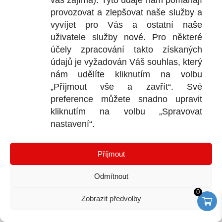
vás zajímá). Tyto údaje nám pomáhají
×
3
×
3
tekuté injektáže
Tepelná izolace fasády a injektáž
provozovat a zlepšovat naše služby a
×
15
×
42
Tepelné mosty
teplota pro aplikace injektáže
vyvíjet pro Vás a ostatní naše
×
39
×
1
teplotní limit
Termoblok
uživatele služby nové. Pro některé
×
6
Termoizolační omítka pro zateplení zdiva
účely zpracování takto získaných
×
1
Tlaková či beztlaková injektáž zdiva
údajů je vyžadován Váš souhlas, který
nám udělíte kliknutím na volbu
×
14
tlaková voda pronikající do sklepa
„Příjmout vše a zavřít“. Své
×
17
×
2
trumf sanace zkušenosti
Trvanlivost AquaStop Cream
preference můžete snadno upravit
×
1
×
1
Utěsnění bývalé žumpy
Vápenec -kamenné materiály
kliknutím na volbu „Spravovat
×
20
×
2
×
2
vepřovice
Viskozita - hustota krému
vlhké zdivo
nastavení“.
×
20
×
8
×
1
vliv na statiku
vodorovná izolace
vodorovná izolace
×
8
×
1
Voštinové cihly
Vrták pro náš Systém AquaStop Cream
Příjmout
×
2
×
4
Vrtáky do zdi
vrtání v rozích zdiva
Odmítnout
GARANCE ÚČINNOSTI AQUASTOP CREAM
0
Zobrazit předvolby