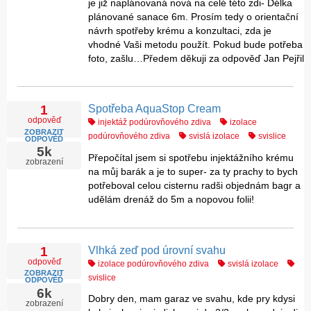
je již naplánovaná nová na celé této zdi- Délka
plánované sanace 6m. Prosím tedy o orientační
návrh spotřeby krému a konzultaci, zda je
vhodné Vaši metodu použít. Pokud bude potřeba
foto, zašlu…Předem děkuji za odpověď Jan Pejřil
Spotřeba AquaStop Cream
1
odpověď
injektáž podúrovňového zdiva
izolace
ZOBRAZIT
podúrovňového zdiva
svislá izolace
svislice
ODPOVĚĎ
5k
Přepočítal jsem si spotřebu injektážního krému
zobrazení
na můj barák a je to super- za ty prachy to bych
potřeboval celou cisternu radši objednám bagr a
udělám drenáž do 5m a nopovou folii!
Vlhká zeď pod úrovní svahu
1
odpověď
izolace podúrovňového zdiva
svislá izolace
ZOBRAZIT
svislice
ODPOVĚĎ
6k
Dobry den, mam garaz ve svahu, kde pry kdysi
zobrazení