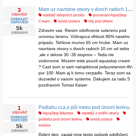
Mam uz navrtane otvory v dvoch radoch 10 cm od seba ,ale v sklone 30 -35 stupnov, mozem pouzit aquastop cream ?
3
odpovědi
injektáž sklepních prostor
porovnání AquaStop
ZOBRAZIT
Cream
svislá izolace
vrty pod úhlem
ODPOVĚDI
5k
Zdravim vas. Riesim odvlhcenie suterenu pod
zobrazení
urovnou terenu: Vzlinajuca vlhkost 80% naseho
pripadu. Tehlove murivo 65 cm hrube. Mam uz
navrtane otvory v dvoch radoch 10 cm od seba
,ale v sklone 30 -35 stupnov – Teda nie
vodorovne. Mozem este pouzit aquastop cream
? Cast som si sam nainjektoval polyuretanom AV-
pur 100 .Mam aj k tomu cerpadlo. Teraz som sa
dozvedel o vasom systeme. Dakujem za radu S
pozdravom Tomas Kaiser
Podlahu cca.o půl metru pod úrovní terénu
1
odpověď
AquaStop Bitumen
injektáž z vnitřní strany
ZOBRAZIT
podlaha pod úrovní terénu
svislá izolace
ODPOVĚĎ
5k
svislice
zobrazení
Dobrý den, zaujal mne tento způsob odvlhčení