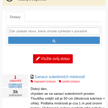
Dotazy
Vložte svůj dotaz
Sanace suterénních místností
1
odpověď
napojení izolace
svislá izolace
ZOBRAZIT
ODPOVĚĎ
Dobrý den,
3k
chystám se na sanaci suterénních prostor.
zobrazení
Tloušťka vnější zdi je 50 cm (škvárová tvárnice +
cihla). Podlaha místnosti je cca 1 m pod úrovní