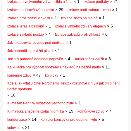
×
1
×
21
Izolace do vrstveného zdiva - cihla a žula
izolace podlahy
×
29
×
1
izolace podúrovňového zdiva
izolace proti radonu – cena
×
1
×
1
Izolace proti zemní vlhkosti
Izolace skvrn na malbě
×
1
×
5
izolace teras a balkonů
izolace vlhkého zdiva v etapách
×
4
×
6
Izolace základů postup
Izolace základů proti vlhkosti
×
1
Jak lokalizovat rozvody pod omítkou
×
1
Jak nahradit injektážní pistoli
×
4
×
3
Jak si v poradně dohledat odpověď
Jakou spáru využít
×
11
Kalkulačka pro výpočet spotřeby a nákladů na běžné metry
×
47
×
1
kamenné zdivo
kb bloky
Kde a jak vrtat u cihel Porotherm Heluz - voštinové cihly a jak při plnění
udržet spotřebu
×
16
×
1
Klimasan Perlit W vydatnost jednoho pytle
×
19
×
7
Klimatická a tepelně izolační omítka
komůrkové zdivo
×
14
×
5
kondenzace
Kónická koncovka pro doplnění vrtů
×
21
kotovice