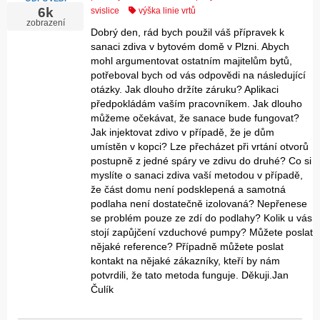
6k
svislice
výška linie vrtů
zobrazení
Dobrý den, rád bych použil váš přípravek k
sanaci zdiva v bytovém domě v Plzni. Abych
mohl argumentovat ostatním majitelům bytů,
potřeboval bych od vás odpovědi na následující
otázky. Jak dlouho držíte záruku? Aplikaci
předpokládám vaším pracovníkem. Jak dlouho
můžeme očekávat, že sanace bude fungovat?
Jak injektovat zdivo v případě, že je dům
umístěn v kopci? Lze přecházet při vrtání otvorů
postupně z jedné spáry ve zdivu do druhé? Co si
myslíte o sanaci zdiva vaší metodou v případě,
že část domu není podsklepená a samotná
podlaha není dostatečně izolovaná? Nepřenese
se problém pouze ze zdí do podlahy? Kolik u vás
stojí zapůjčení vzduchové pumpy? Můžete poslat
nějaké reference? Případně můžete poslat
kontakt na nějaké zákazníky, kteří by nám
potvrdili, že tato metoda funguje. Děkuji.Jan
Čulík