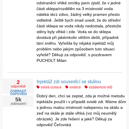
odstranění vhlké omítky jsem zjistil, že v jedné
části sklepa/rozdělěn na 3 místnosti/ voda
nátéká skrz zdivo, žádný velký pramen přesto
viditelně. Ještě bych snad uvedl, že do střední
části sklepa se voda nikdy nedostala, přestože
stěny byly vlhké i zde. Voda se do sklepa
dostává při jakémkoliv větším dešti, případně
tání sněhu. Vyřešila by nějaká injektáž můj
problém nebo jakým způsobem tuto situaci
vyřešit? Děkuji za odpověď, s pozdravem
PUCHOLT Milan
Injektáž zdi sousedící se skálou
2
odpovědi
svislá izolace
svislice
vzdálenost vrtů
ZOBRAZIT
ODPOVĚDI
Dobrý den, chci se zeptat, zda je možné metodu
5k
injektáže použít i v případě svislé zdi. Máme dům
zobrazení
s jednou malou místností nalepenou na skálu a
zeď na skále je stále vlhká (viz můj neumělý
obrázek). Je zde řešení a jaké? Děkuji za
odpověď Čeřovská