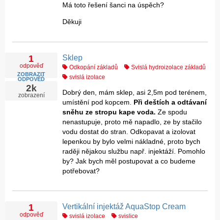
Má toto řešení šanci na úspěch?
Děkuji
Sklep
1
odpověď
Odkopání základů
Svislá hydroizolace základů
ZOBRAZIT
svislá izolace
ODPOVĚĎ
2k
Dobrý den, mám sklep, asi 2,5m pod terénem,
zobrazení
umístění pod kopcem.
Při deštích a odtávaní
sněhu ze stropu kape voda.
Ze spodu
nenastupuje, proto mě napadlo, ze by stačilo
vodu dostat do stran. Odkopavat a izolovat
lepenkou by bylo velmi nákladné, proto bych
raději nějakou službu např. injektáží. Pomohlo
by? Jak bych měl postupovat a co budeme
potřebovat?
Vertikální injektáž AquaStop Cream
1
odpověď
svislá izolace
svislice