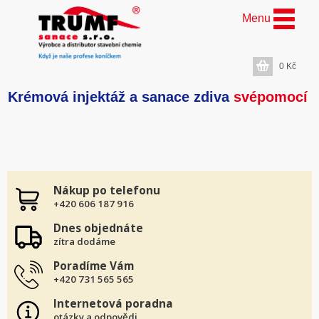
Menu
0
Kč
Krémová injektáž a sanace zdiva
svépomocí
Nákup po telefonu
+420 606 187 916
Dnes objednáte
zítra dodáme
Poradíme Vám
+420 731 565 565
Internetová poradna
otázky a odpovědi