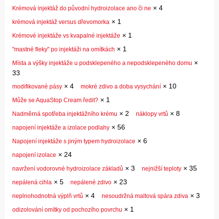
×
4
Krémová injektáž do původní hydroizolace ano či ne
×
1
krémová injektáž versus dřevomorka
×
1
Krémové injektáže vs kvapalné injektáže
×
1
"mastné fleky" po injektáži na omítkách
×
Místa a výšky injektáže u podsklepeného a nepodsklepeného domu
33
×
4
×
10
modifikované pásy
mokré zdivo a doba vysychání
×
1
Může se AquaStop Cream ředit?
×
2
×
8
Nadměrná spotřeba injektážního krému
náklopy vrtů
×
56
napojení injektáže a izolace podlahy
×
6
Napojení injektáže s jiným typem hydroizolace
×
24
napojení izolace
×
3
×
35
navržení vodorovné hydroizolace základů
nejnižší teploty
×
5
×
23
nepálená cihla
nepálené zdivo
×
4
×
3
neplnohodnotná výplň vrtů
nesoudržná maltová spára zdiva
×
1
odizolování omítky od pochozího povrchu