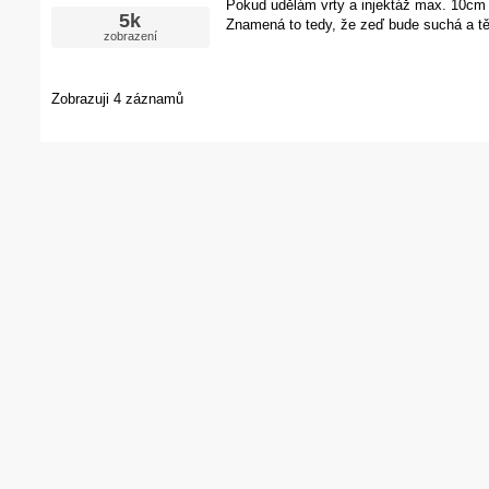
Pokud udělám vrty a injektáž max. 10cm n
5k
Znamená to tedy, že zeď bude suchá a tě
zobrazení
Zobrazuji 4 záznamů