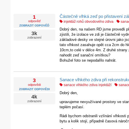
Částečně vlhká zeď po přistavení z
1
odpověď
injektáž rohů obvodového zdiva
sanac
ZOBRAZIT ODPOVĚĎ
Dobrý den, na našem RD jsme provedli př
3k
zjistili, že izolace ve zdi je částečně v
zobrazení
základové desky ve stejné úrovni jako jso
tato vlhkost zasahuje opět cca 2cm do h
10cm,to celé v délce 4m. Z druhé strany 
nahodit zeď sanační omítkou?
Bohužel foto se nepodařilo nahrát.
Sanace vlhkého zdiva při rekonstruk
3
odpovědi
sanace vlhkého zdiva injektáží
sanace
ZOBRAZIT ODPOVĚDI
Dobrý den,
4k
zobrazení
upravujeme nevyužívané prostory ve staré 
teplém počasí.
Rádi bychom odstranili vzlínání vlhkosti
bytu a kolik stojí, případně časová nároč