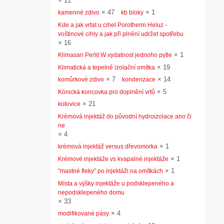
×
11
×
47
×
1
kamenné zdivo
kb bloky
Kde a jak vrtat u cihel Porotherm Heluz -
voštinové cihly a jak při plnění udržet spotřebu
×
16
×
1
Klimasan Perlit W vydatnost jednoho pytle
×
19
Klimatická a tepelně izolační omítka
×
7
×
14
komůrkové zdivo
kondenzace
×
5
Kónická koncovka pro doplnění vrtů
×
21
kotovice
Krémová injektáž do původní hydroizolace ano či
ne
×
4
×
1
krémová injektáž versus dřevomorka
×
1
Krémové injektáže vs kvapalné injektáže
×
1
"mastné fleky" po injektáži na omítkách
Místa a výšky injektáže u podsklepeného a
nepodsklepeného domu
×
33
×
4
modifikované pásy