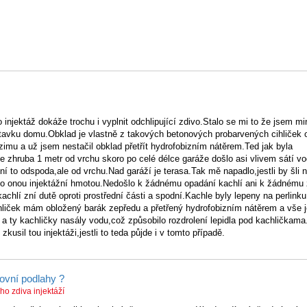
 injektáž dokáže trochu i vyplnit odchlipující zdivo.Stalo se mi to že jsem min
ístavku domu.Obklad je vlastně z takových betonových probarvených cihliček o
mu a už jsem nestačil obklad přetřít hydrofobizním nátěrem.Ted jak byla
že zhruba 1 metr od vrchu skoro po celé délce garáže došlo asi vlivem sátí v
ní to odspoda,ale od vrchu.Nad garáží je terasa.Tak mě napadlo,jestli by šli n
t to onou injektážní hmotou.Nedošlo k žádnému opadání kachlí ani k žádnému
kachlí zní dutě oproti prostřední části a spodní.Kachle byly lepeny na perlinku
liček mám obložený barák zepředu a přetřený hydrofobizním nátěrem a vše j
 a ty kachličky nasály vodu,což způsobilo rozdrolení lepidla pod kachličkam
zkusil tou injektáži,jestli to teda půjde i v tomto případě.
rovní podlahy ?
o zdiva injektáží