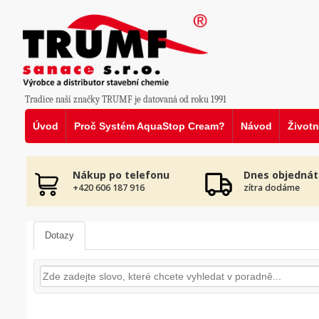
Tradice naší značky TRUMF je datovaná od roku 1991
Úvod
Proč Systém AquaStop Cream?
Návod
Životn
Nákup po telefonu
Dnes objednát
+420 606 187 916
zítra dodáme
Dotazy