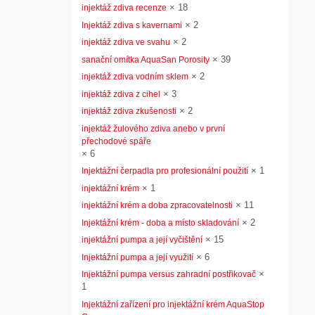
×
18
injektáž zdiva recenze
×
2
Injektáž zdiva s kavernami
×
2
injektáž zdiva ve svahu
×
39
sanační omítka AquaSan Porosity
×
2
injektáž zdiva vodním sklem
×
3
injektáž zdiva z cihel
×
2
injektáž zdiva zkušenosti
injektáž žulového zdiva anebo v první
přechodové spáře
×
6
×
1
Injektážní čerpadla pro profesionální použití
×
1
injektážní krém
×
11
injektážní krém a doba zpracovatelnosti
×
2
Injektážní krém - doba a místo skladování
×
15
injektážní pumpa a její vyčištění
×
6
Injektážní pumpa a její využití
×
Injektážní pumpa versus zahradní postřikovač
1
Injektážní zařízení pro injektážní krém AquaStop