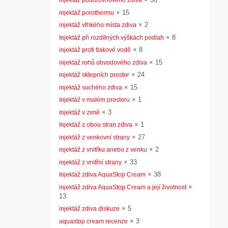
injektáž podúrovňového zdiva
×
15
injektáž porothermu
×
2
injektáž vlhkého místa zdiva
×
8
Injektáž při rozdílných výškách podlah
×
8
injektáž proti tlakové vodě
×
15
injektáž rohů obvodového zdiva
×
24
injektáž sklepních prostor
×
15
injektáž suchého zdiva
×
1
Injektáž v malém prostoru
×
3
Injektáž v zimě
×
1
Injektáž z obou stran zdiva
×
27
injektáž z venkovní strany
×
2
injektáž z vnitřku anebo z venku
×
33
injektáž z vnitřní strany
×
38
Injektáž zdiva AquaStop Cream
×
injektáž zdiva AquaStop Cream a její životnost
13
×
5
injektáž zdiva diskuze
×
3
aquastop cream recenze