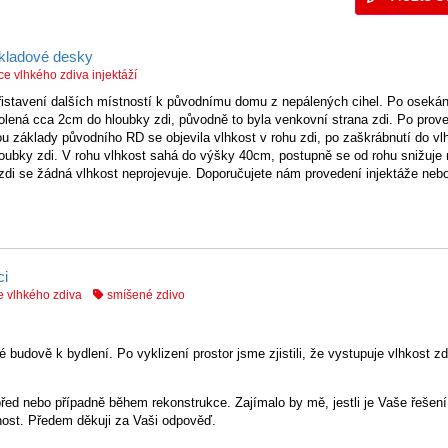
ákladové desky
e vlhkého zdiva injektáží
istavení dalších místností k původnímu domu z nepálených cihel. Po oseká
ydrolená cca 2cm do hloubky zdi, původně to byla venkovní strana zdi. Po prove
u základy původního RD se objevila vlhkost v rohu zdi, po zaškrábnutí do vlh
loubky zdi. V rohu vlhkost sahá do výšky 40cm, postupně se od rohu snižuje
zdi se žádná vlhkost neprojevuje. Doporučujete nám provedení injektáže nebo
ci
 vlhkého zdiva
smíšené zdivo
budově k bydlení. Po vyklizení prostor jsme zjistili, že vystupuje vlhkost zd
 před nebo případně během rekonstrukce.
Zajímalo by mě, jestli je Vaše řešen
nost.
Předem děkuji za Vaši odpověď.