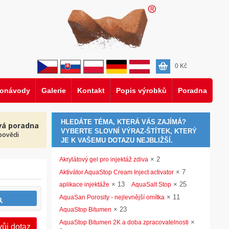
0
Kč
eonávody
Galerie
Kontakt
Popis výrobků
Poradna
HLEDÁTE TÉMA, KTERÁ VÁS ZAJÍMÁ?
vá poradna
VYBERTE SLOVNÍ VÝRAZ-ŠTÍTEK, KTERÝ
povědi
JE K VAŠEMU DOTAZU NEJBLIŽŠÍ.
×
2
Akrylátový gel pro injektáž zdiva
×
7
Aktivátor AquaStop Cream Inject activator
×
13
×
25
aplikace injektáže
AquaSalt Stop
×
11
AquaSan Porosity - nejlevnější omítka
×
23
AquaStop Bitumen
×
AquaStop Bitumen 2K a doba zpracovatelnosti
vůj dotaz