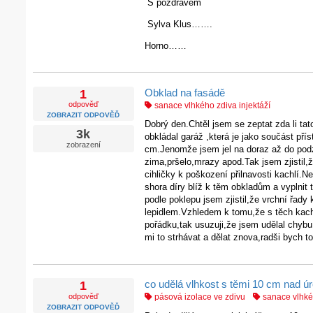
S pozdravem
Sylva Klus…….
Horno……
Obklad na fasádě
1
odpověď
sanace vlhkého zdiva injektáží
ZOBRAZIT ODPOVĚĎ
Dobrý den.Chtěl jsem se zeptat zda li tato
3k
obkládal garáž ,která je jako součást př
zobrazení
cm.Jenomže jsem jel na doraz až do podzi
zima,pršelo,mrazy apod.Tak jsem zjistil,
cihličky k poškození přilnavosti kachlí.Ne
shora díry blíž k těm obkladům a vyplni
podle poklepu jsem zjistil,že vrchní řady 
lepidlem.Vzhledem k tomu,že s těch kach
pořádku,tak usuzuji,že jsem udělal chybu
mi to strhávat a dělat znova,radši bych to 
co udělá vlhkost s těmi 10 cm nad ú
1
odpověď
pásová izolace ve zdivu
sanace vlhkéh
ZOBRAZIT ODPOVĚĎ