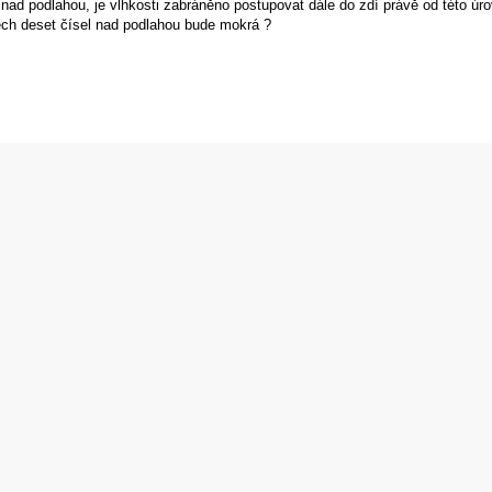
ad podlahou, je vlhkosti zabráněno postupovat dále do zdí právě od této úr
ch deset čísel nad podlahou bude mokrá ?