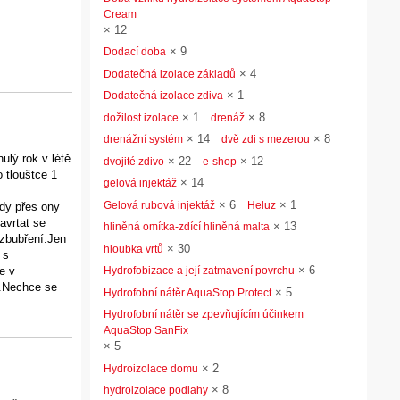
Cream
×
12
×
9
Dodací doba
×
4
Dodatečná izolace základů
×
1
Dodatečná izolace zdiva
×
1
×
8
dožilost izolace
drenáž
×
14
×
8
drenážní systém
dvě zdi s mezerou
ulý rok v létě
×
22
×
12
dvojité zdivo
e-shop
 tlouštce 1
×
14
gelová injektáž
×
6
×
1
Gelová rubová injektáž
Heluz
ody přes ony
avrtat se
×
13
hliněná omítka-zdící hliněná malta
 zbubření.Jen
×
30
hloubka vrtů
 s
×
6
Hydrofobizace a její zatmavení povrchu
e v
a.Nechce se
×
5
Hydrofobní nátěr AquaStop Protect
Hydrofobní nátěr se zpevňujícím účinkem
AquaStop SanFix
×
5
×
2
Hydroizolace domu
×
8
hydroizolace podlahy