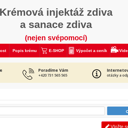
Krémová injektáž zdiva
a sanace zdiva
(nejen svépomocí)
ost
Popis krému
E-SHOP
Výpočet a ceník
Vid
e
Poradíme Vám
Interneto
+420 731 565 565
otázky a od
Vložte s