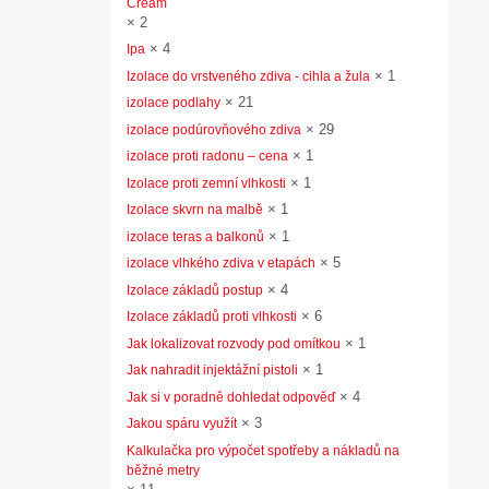
Cream
×
2
×
4
Ipa
×
1
Izolace do vrstveného zdiva - cihla a žula
×
21
izolace podlahy
×
29
izolace podúrovňového zdiva
×
1
izolace proti radonu – cena
×
1
Izolace proti zemní vlhkosti
×
1
Izolace skvrn na malbě
×
1
izolace teras a balkonů
×
5
izolace vlhkého zdiva v etapách
×
4
Izolace základů postup
×
6
Izolace základů proti vlhkosti
×
1
Jak lokalizovat rozvody pod omítkou
×
1
Jak nahradit injektážní pistoli
×
4
Jak si v poradně dohledat odpověď
×
3
Jakou spáru využít
Kalkulačka pro výpočet spotřeby a nákladů na
běžné metry