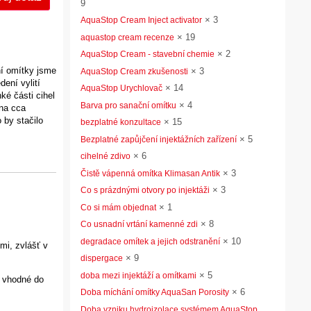
9
×
3
AquaStop Cream Inject activator
×
19
aquastop cream recenze
×
2
AquaStop Cream - stavební chemie
ní omítky jsme
×
3
AquaStop Cream zkušenosti
dení vylití
×
14
AquaStop Urychlovač
ké části cihel
×
4
Barva pro sanační omítku
 na cca
 by stačilo
×
15
bezplatné konzultace
×
5
Bezplatné zapůjčení injektážních zařízení
×
6
cihelné zdivo
×
3
Čistě vápenná omítka Klimasan Antik
×
3
Co s prázdnými otvory po injektáži
×
1
Co si mám objednat
×
8
Co usnadní vrtání kamenné zdi
×
10
degradace omítek a jejich odstranění
mi, zvlášť v
×
9
dispergace
×
5
doba mezi injektáží a omítkami
í vhodné do
×
6
Doba míchání omítky AquaSan Porosity
Doba vzniku hydroizolace systémem AquaStop