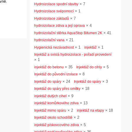
ovně.
×
7
Hydroizolace spodní stavby
×
1
Hydroizolace svépomocí
×
7
Hydroizolace základů
×
4
hydroizolace zdiva a její oprava
×
41
hydroizolační stěrka AquaStop Bitumen 2K
×
21
hydroizolační vana
×
1
×
1
Hygienická nezávadnost
injektáž
Injektáž a svislá hydroizolace - pořadí provedení
×
1
×
35
×
5
injektáž do betonu
Injektáž do cihly
×
8
Injektáž do původní izolace
×
24
×
3
Injektáž do spáry
Injektáž do spáry
×
18
Injektáž do spáry přes omítky
×
9
injektáž dutých cihel
×
13
injektáž komůrkového zdiva
×
2
×
18
Injektáž mimo spáru
injektáž na etapy
×
2
Injektáž okolo schodiště
×
5
injektáž pískovcového zdiva
×
36