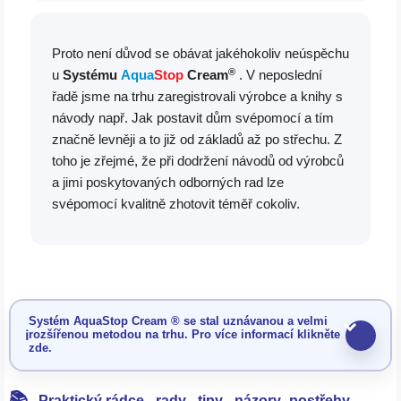
Proto není důvod se obávat jakéhokoliv neúspěchu
®
u
Systému
Aqua
Stop
Cream
. V neposlední
řadě jsme na trhu zaregistrovali výrobce a knihy s
návody např. Jak postavit dům svépomocí a tím
značně levněji a to již od základů až po střechu. Z
toho je zřejmé, že při dodržení návodů od výrobců
a jimi poskytovaných odborných rad lze
svépomocí kvalitně zhotovit téměř cokoliv.
Systém AquaStop Cream ® se stal uznávanou a velmi
ℹ️
rozšířenou metodou na trhu. Pro více informací klikněte
zde.
📚
Praktický rádce - rady - tipy - názory- postřehy