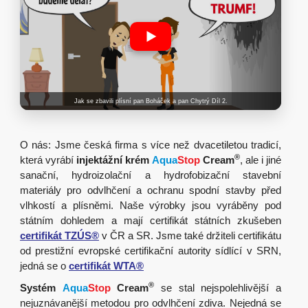
Jak se zbavili plísní pan Boháček a pan Chytrý Díl 2.
O nás: Jsme česká firma s více než dvacetiletou tradicí,
®
která vyrábí
injektážní krém
Aqua
Stop
Cream
, ale i jiné
sanační, hydroizolační a hydrofobizační stavební
materiály pro odvlhčení a ochranu spodní stavby před
vlhkostí a plísněmi. Naše výrobky jsou vyráběny pod
státním dohledem a mají certifikát státních zkušeben
certifikát TZÚS®
v ČR a SR. Jsme také držiteli certifikátu
od prestižní evropské certifikační autority sídlící v SRN,
jedná se o
certifikát WTA®
®
Systém
Aqua
Stop
Cream
se stal nejspolehlivější a
nejuznávanější metodou pro odvlhčení zdiva. Nejedná se