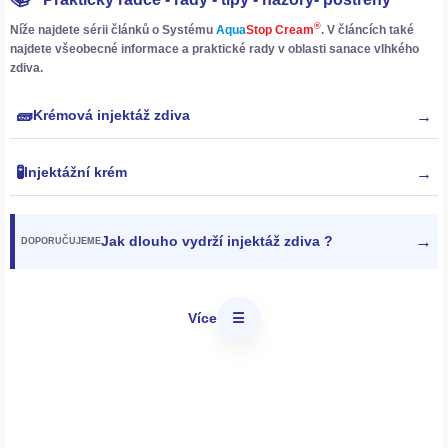
®
Níže najdete sérii článků o
Systému
Aqua
Stop Cream
. V článcích také
najdete všeobecné informace a praktické rady v oblasti
sanace vlhkého
zdiva
.
🧱
→
Krémová injektáž zdiva
🧪
→
Injektážní krém
→
Jak dlouho vydrží injektáž zdiva ?
DOPORUČUJEME
Více
☰