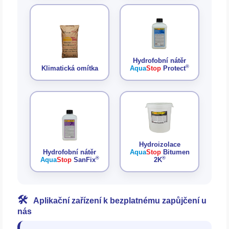
Hydrofobní nátěr
®
Klimatická omítka
Aqua
Stop
Protect
Hydroizolace
Hydrofobní nátěr
Aqua
Stop
Bitumen
®
®
Aqua
Stop
SanFix
2K
🛠️
Aplikační zařízení k bezplatnému zapůjčení u
nás