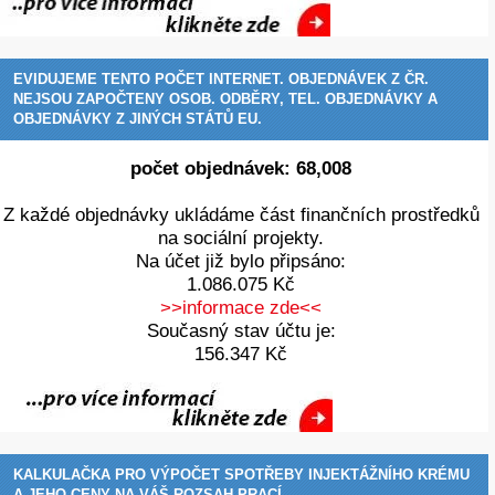
EVIDUJEME TENTO POČET INTERNET. OBJEDNÁVEK Z ČR.
NEJSOU ZAPOČTENY OSOB. ODBĚRY, TEL. OBJEDNÁVKY A
OBJEDNÁVKY Z JINÝCH STÁTŮ EU.
počet objednávek:
72,368
Z každé objednávky ukládáme část finančních prostředků
na sociální projekty.
Na účet již bylo připsáno:
1.086.075 Kč
>>informace zde<<
Současný stav účtu je:
156.347 Kč
KALKULAČKA PRO VÝPOČET SPOTŘEBY INJEKTÁŽNÍHO KRÉMU
A JEHO CENY NA VÁŠ ROZSAH PRACÍ