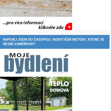
NAPSALI JSEM DO ČASOPISU. INJEKTÁŽNÍ METODY, KTERÉ SE
NESMÍ ZAMĚŇOVAT!