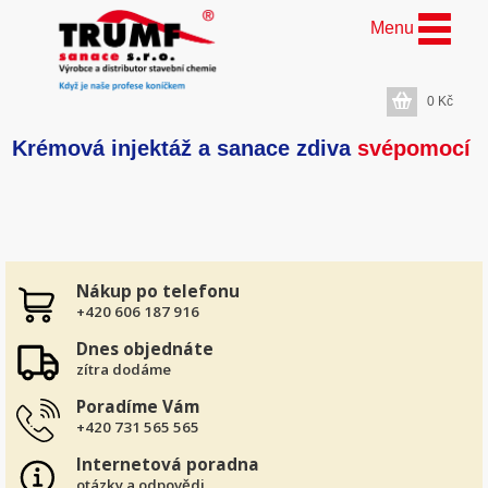
Menu
0
Kč
Krémová injektáž a sanace zdiva
svépomocí
Nákup po telefonu
+420 606 187 916
Dnes objednáte
zítra dodáme
Poradíme Vám
+420 731 565 565
Internetová poradna
otázky a odpovědi