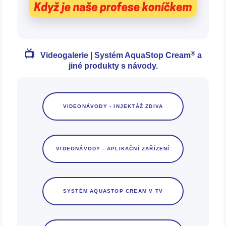
https://www.youtube.com/watch?v=Pfh2rDzg9Ng
📺
®
Videogalerie |
Systém AquaStop Cream
a
jiné produkty s návody.
VIDEONÁVODY - INJEKTÁŽ ZDIVA
VIDEONÁVODY - APLIKAČNÍ ZAŘÍZENÍ
SYSTÉM AQUASTOP CREAM V TV