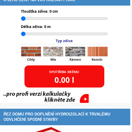
Tloušťka zdiva:
0
cm
Délka zdiva:
0
m
Typ zdiva
Cihly
Mix
Kámen
Komůr.
SPOTŘEBA KRÉMU
0.00
l
ŘEZ DOMU PRO DOPLNĚNÍ HYDROIZOLACÍ K TRVALÉMU
ODVLHČENÍ SPODNÍ STAVBY