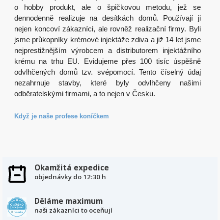
o hobby produkt, ale o špičkovou metodu, jež se
dennodenně realizuje na desítkách domů. Používají ji
nejen koncoví zákazníci, ale rovněž realizační firmy. Byli
jsme průkopníky krémové injektáže zdiva a již 14 let jsme
nejprestižnějším výrobcem a distributorem injektážního
krému na trhu EU. Evidujeme přes 100 tisíc úspěšně
odvlhčených domů tzv. svépomocí. Tento číselný údaj
nezahrnuje stavby, které byly odvlhčeny našimi
odběratelskými firmami, a to nejen v Česku.
Když je naše profese koníčkem
Okamžitá expedice
objednávky do 12:30 h
Děláme maximum
naši zákazníci to oceňují