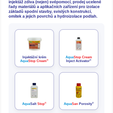
injektáž zdiva (nejen) svépomocí
, prodej ucelené
řady materiálů a aplikačních zařízení pro
izolace
základů
spodní stavby, svislých konstrukcí,
omítek a jejich povrchů a
hydroizolace podlah
.
Injektážní krém
Aqua
Stop Cream
®
®
Aqua
Stop Cream
Inject Activator
®
®
Aqua
Salt
Stop
Aqua
San
Porosity