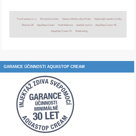
Trumf sanace s.r.o.
Klimatická omítka
Sanace vlhkého zdiva Praha
Nejlevnější sanační omítky
Bitumen 2K
AquaStop Cream
Hydrofobizace
Injektáž muriva
AquaStop Cream SK
AquaStop Cream PL
Webhosting
GARANCE ÚČINNOSTI AQUASTOP CREAM