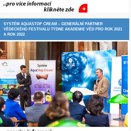
SYSTÉM AQUASTOP CREAM – GENERÁLNÍ PARTNER
VĚDECKÉHO FESTIVALU TÝDNE AKADEMIE VĚD PRO ROK 2021
A ROK 2022