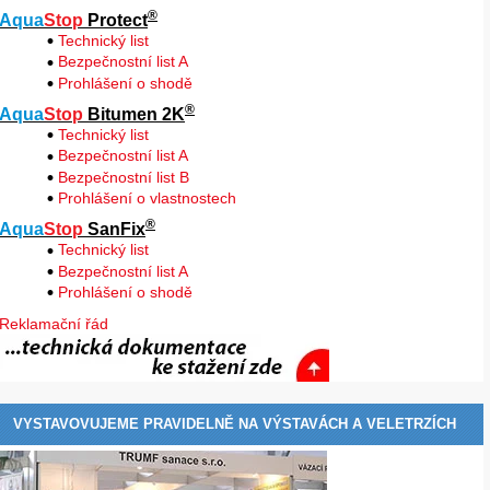
®
Aqua
Stop
Protect
Technický list
Bezpečnostní list A
Prohlášení o shodě
®
Aqua
Stop
Bitumen 2K
Technický list
Bezpečnostní list A
Bezpečnostní list B
Prohlášení o vlastnostech
®
Aqua
Stop
SanFix
Technický list
Bezpečnostní list A
Prohlášení o shodě
Reklamační řád
VYSTAVOVUJEME PRAVIDELNĚ NA VÝSTAVÁCH A VELETRZÍCH