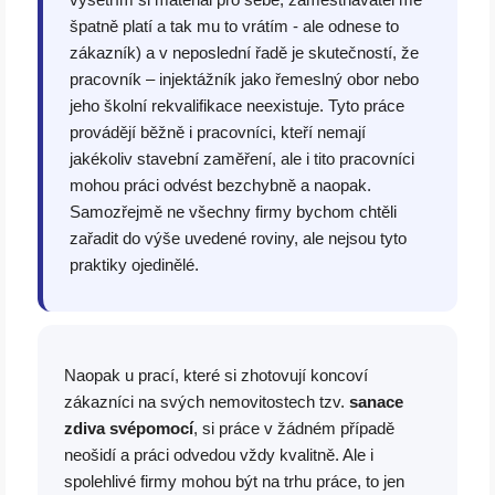
špatně platí a tak mu to vrátím - ale odnese to
zákazník) a v neposlední řadě je skutečností, že
pracovník – injektážník jako řemeslný obor nebo
jeho školní rekvalifikace neexistuje. Tyto práce
provádějí běžně i pracovníci, kteří nemají
jakékoliv stavební zaměření, ale i tito pracovníci
mohou práci odvést bezchybně a naopak.
Samozřejmě ne všechny firmy bychom chtěli
zařadit do výše uvedené roviny, ale nejsou tyto
praktiky ojedinělé.
Naopak u prací, které si zhotovují koncoví
zákazníci na svých nemovitostech tzv.
sanace
zdiva svépomocí
, si práce v žádném případě
neošidí a práci odvedou vždy kvalitně. Ale i
spolehlivé firmy mohou být na trhu práce, to jen