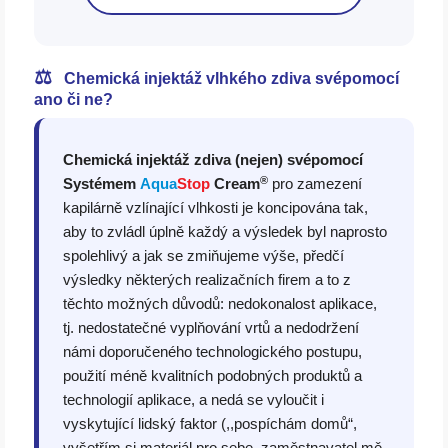
⚖️
Chemická injektáž vlhkého zdiva svépomocí
ano či ne?
Chemická injektáž zdiva (nejen) svépomocí
®
Systémem
Aqua
Stop
Cream
pro zamezení
kapilárně vzlínající vlhkosti je koncipována tak,
aby to zvládl úplně každý a výsledek byl naprosto
spolehlivý a jak se zmiňujeme výše, předčí
výsledky některých realizačních firem a to z
těchto možných důvodů: nedokonalost aplikace,
tj. nedostatečné vyplňování vrtů a nedodržení
námi doporučeného technologického postupu,
použití méně kvalitních podobných produktů a
technologií aplikace, a nedá se vyloučit i
vyskytující lidský faktor (,,pospíchám domů“,
vyšetřím si materiál pro sebe, zaměstnavatel mě