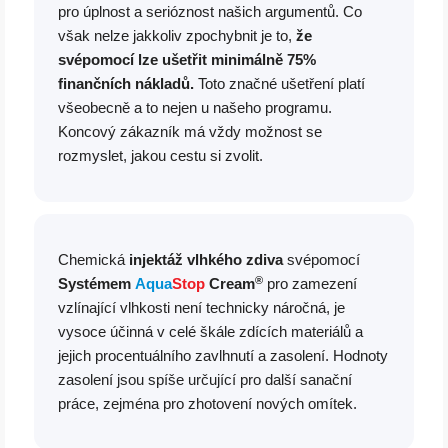
pro úplnost a serióznost našich argumentů. Co
však nelze jakkoliv zpochybnit je to,
že
svépomocí lze ušetřit minimálně 75%
finančních nákladů.
Toto značné ušetření platí
všeobecně a to nejen u našeho programu.
Koncový zákazník má vždy možnost se
rozmyslet, jakou cestu si zvolit.
Chemická
injektáž vlhkého zdiva
svépomocí
®
Systémem
Aqua
Stop
Cream
pro zamezení
vzlínající vlhkosti není technicky náročná, je
vysoce účinná v celé škále zdících materiálů a
jejich procentuálního zavlhnutí a zasolení. Hodnoty
zasolení jsou spíše určující pro další sanační
práce, zejména pro zhotovení nových omítek.