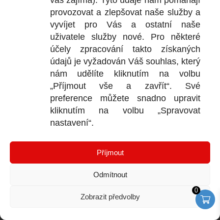
vás zajímá). Tyto údaje nám pomáhají
provozovat a zlepšovat naše služby a
Veškeré údaje, zejména texty a fotografie uvedené na
vyvíjet pro Vás a ostatní naše
těchto webových stránkách jsou výtvorem a
uživatele služby nové. Pro některé
vlastnictvím společnosti TRUMF sanace s.r.o.,
účely zpracování takto získaných
představují její know-how a jako takové požívají
údajů je vyžadován Váš souhlas, který
ochrany rovněž podle autorských předpisů upravujících
nám udělíte kliknutím na volbu
duševní vlastnictví.
„Příjmout vše a zavřít“. Své
preference můžete snadno upravit
kliknutím na volbu „Spravovat
nastavení“.
VÝDEJNÍ SKLAD
Dvorská 1163/2, Praha – západ
Příjmout
252 19 Rudná u Prahy
Otevírací doba: Po - Pá od 7.00 - 15.30 h.
Odmítnout
0
+420 235 312 000
Zobrazit předvolby
+420 606 187 916