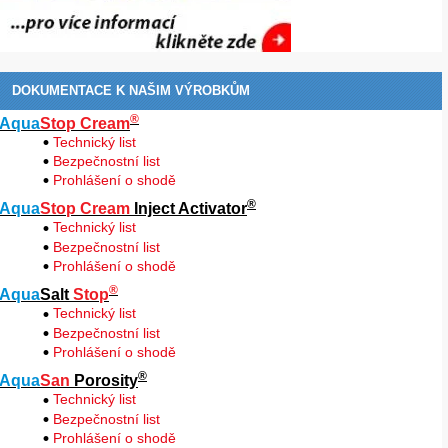
DOKUMENTACE K NAŠIM VÝROBKŮM
®
Aqua
Stop Cream
Technický list
Bezpečnostní list
Prohlášení o shodě
®
Aqua
Stop Cream
Inject Activator
Technický list
Bezpečnostní list
Prohlášení o shodě
®
Aqua
Salt
Stop
Technický list
Bezpečnostní list
Prohlášení o shodě
®
Aqua
San
Porosity
Technický list
Bezpečnostní list
Prohlášení o shodě