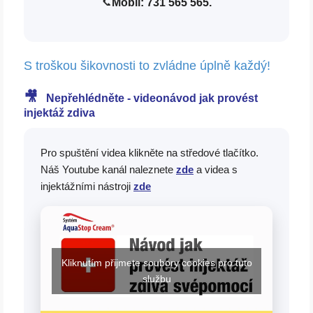
Mobil: 731 565 565.
📞
S troškou šikovnosti to zvládne úplně každý!
🎥
Nepřehlédněte - videonávod jak provést
injektáž zdiva
Pro spuštění videa klikněte na středové tlačítko.
Náš Youtube kanál naleznete
zde
a videa s
injektážními nástroji
zde
Kliknutím přijmete soubory cookies pro tuto
službu