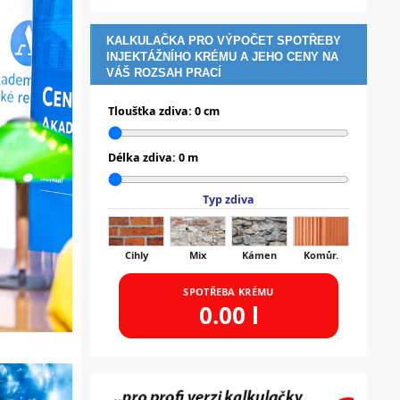
KALKULAČKA PRO VÝPOČET SPOTŘEBY
INJEKTÁŽNÍHO KRÉMU A JEHO CENY NA
VÁŠ ROZSAH PRACÍ
Tloušťka zdiva:
0
cm
Délka zdiva:
0
m
Typ zdiva
Cihly
Mix
Kámen
Komůr.
SPOTŘEBA KRÉMU
0.00
l