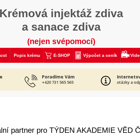
Krémová injektáž zdiva
a sanace zdiva
(nejen svépomocí)
ost
Popis krému
E-SHOP
Výpočet a ceník
Vid
e
Poradíme Vám
Interneto
+420 731 565 565
otázky a od
lní partner pro TÝDEN AKADEMIE VĚD 