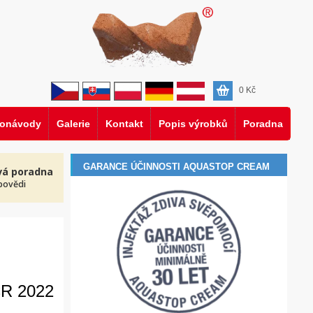
0
Kč
eonávody
Galerie
Kontakt
Popis výrobků
Poradna
GARANCE ÚČINNOSTI AQUASTOP CREAM
vá poradna
povědi
ČR 2022