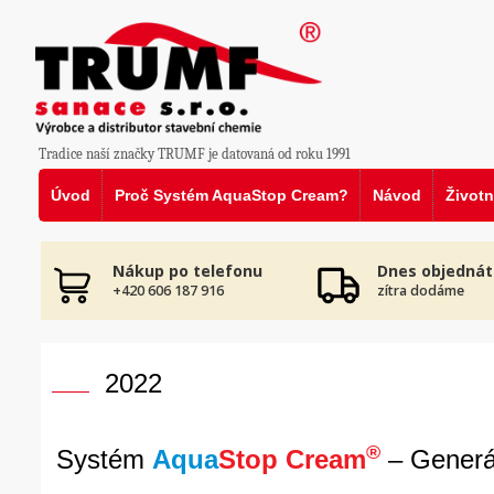
Tradice naší značky TRUMF je datovaná od roku 1991
Úvod
Proč Systém AquaStop Cream?
Návod
Životn
Nákup po telefonu
Dnes objednát
+420 606 187 916
zítra dodáme
2022
®
Systém
Aqua
Stop Cream
– Generá