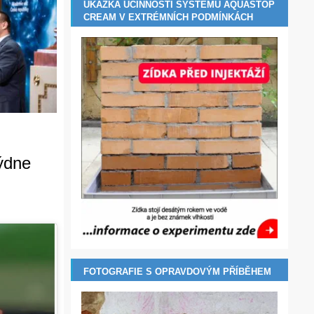
UKÁZKA ÚČINNOSTI SYSTÉMU AQUASTOP
CREAM V EXTRÉMNÍCH PODMÍNKÁCH
týdne
FOTOGRAFIE S OPRAVDOVÝM PŘÍBĚHEM