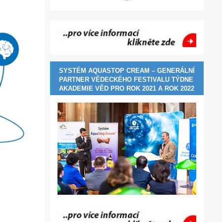
SYSTÉM AQUASTOP CREAM – GENERÁLNÍ
PARTNER VĚDECKÉHO FESTIVALU TÝDNE
AKADEMIE VĚD PRO ROK 2021 A ROK 2022