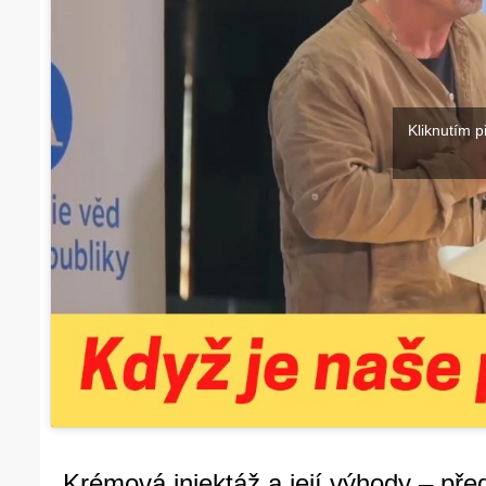
Kliknutím p
Krémová injektáž a její výhody – p