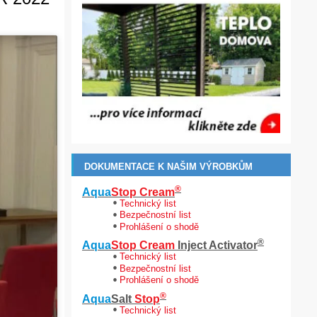
DOKUMENTACE K NAŠIM VÝROBKŮM
®
Aqua
Stop Cream
Technický list
Bezpečnostní list
Prohlášení o shodě
®
Aqua
Stop Cream
Inject Activator
Technický list
Bezpečnostní list
Prohlášení o shodě
®
Aqua
Salt
Stop
Technický list