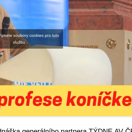
řijmete soubory cookies pro tuto
službu
řednáška generálního partnera TÝDNE AV 