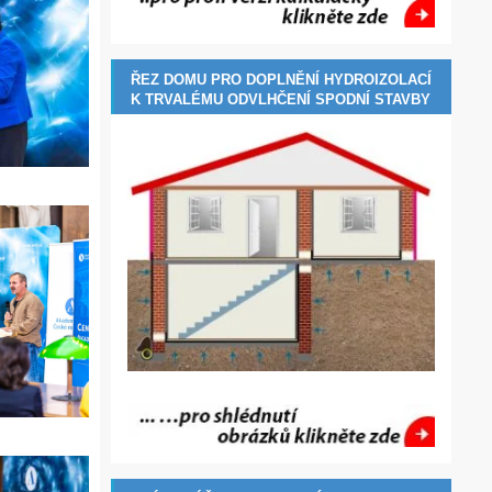
ŘEZ DOMU PRO DOPLNĚNÍ HYDROIZOLACÍ
K TRVALÉMU ODVLHČENÍ SPODNÍ STAVBY