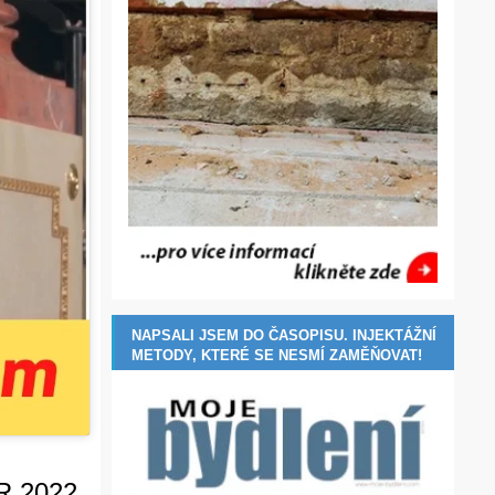
NAPSALI JSEM DO ČASOPISU. INJEKTÁŽNÍ
METODY, KTERÉ SE NESMÍ ZAMĚŇOVAT!
ČR 2022