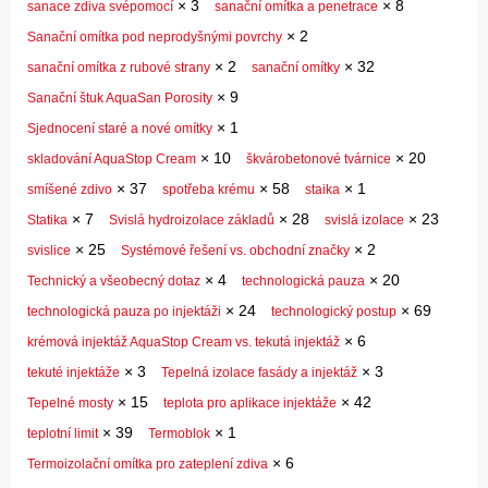
×
3
×
8
sanace zdiva svépomocí
sanační omítka a penetrace
×
2
Sanační omítka pod neprodyšnými povrchy
×
2
×
32
sanační omítka z rubové strany
sanační omítky
×
9
Sanační štuk AquaSan Porosity
×
1
Sjednocení staré a nové omítky
×
10
×
20
skladování AquaStop Cream
škvárobetonové tvárnice
×
37
×
58
×
1
smíšené zdivo
spotřeba krému
staika
×
7
×
28
×
23
Statika
Svislá hydroizolace základů
svislá izolace
×
25
×
2
svislice
Systémové řešení vs. obchodní značky
×
4
×
20
Technický a všeobecný dotaz
technologická pauza
×
24
×
69
technologická pauza po injektáži
technologický postup
×
6
krémová injektáž AquaStop Cream vs. tekutá injektáž
×
3
×
3
tekuté injektáže
Tepelná izolace fasády a injektáž
×
15
×
42
Tepelné mosty
teplota pro aplikace injektáže
×
39
×
1
teplotní limit
Termoblok
×
6
Termoizolační omítka pro zateplení zdiva