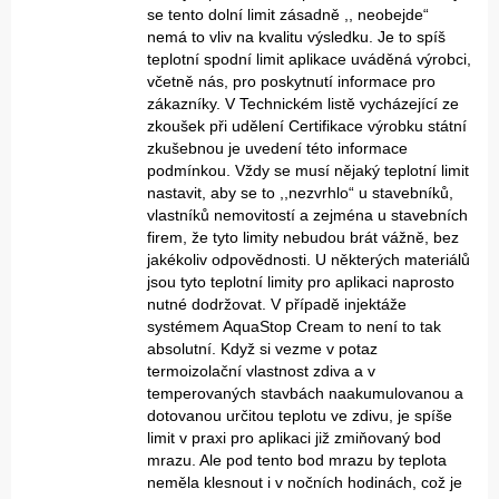
se tento dolní limit zásadně ,, neobejde“
nemá to vliv na kvalitu výsledku. Je to spíš
teplotní spodní limit aplikace uváděná výrobci,
včetně nás, pro poskytnutí informace pro
zákazníky. V Technickém listě vycházející ze
zkoušek při udělení Certifikace výrobku státní
zkušebnou je uvedení této informace
podmínkou. Vždy se musí nějaký teplotní limit
nastavit, aby se to ,,nezvrhlo“ u stavebníků,
vlastníků nemovitostí a zejména u stavebních
firem, že tyto limity nebudou brát vážně, bez
jakékoliv odpovědnosti. U některých materiálů
jsou tyto teplotní limity pro aplikaci naprosto
nutné dodržovat. V případě injektáže
systémem AquaStop Cream to není to tak
absolutní. Když si vezme v potaz
termoizolační vlastnost zdiva a v
temperovaných stavbách naakumulovanou a
dotovanou určitou teplotu ve zdivu, je spíše
limit v praxi pro aplikaci již zmiňovaný bod
mrazu. Ale pod tento bod mrazu by teplota
neměla klesnout i v nočních hodinách, což je