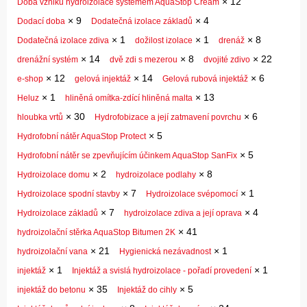
×
12
Doba vzniku hydroizolace systémem AquaStop Cream
×
9
×
4
Dodací doba
Dodatečná izolace základů
×
1
×
1
×
8
Dodatečná izolace zdiva
dožilost izolace
drenáž
×
14
×
8
×
22
drenážní systém
dvě zdi s mezerou
dvojité zdivo
×
12
×
14
×
6
e-shop
gelová injektáž
Gelová rubová injektáž
×
1
×
13
Heluz
hliněná omítka-zdící hliněná malta
×
30
×
6
hloubka vrtů
Hydrofobizace a její zatmavení povrchu
×
5
Hydrofobní nátěr AquaStop Protect
×
5
Hydrofobní nátěr se zpevňujícím účinkem AquaStop SanFix
×
2
×
8
Hydroizolace domu
hydroizolace podlahy
×
7
×
1
Hydroizolace spodní stavby
Hydroizolace svépomocí
×
7
×
4
Hydroizolace základů
hydroizolace zdiva a její oprava
×
41
hydroizolační stěrka AquaStop Bitumen 2K
×
21
×
1
hydroizolační vana
Hygienická nezávadnost
×
1
×
1
injektáž
Injektáž a svislá hydroizolace - pořadí provedení
×
35
×
5
injektáž do betonu
Injektáž do cihly