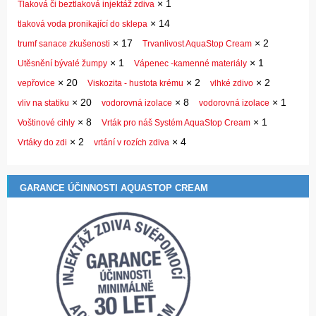
×
1
Tlaková či beztlaková injektáž zdiva
×
14
tlaková voda pronikající do sklepa
×
17
×
2
trumf sanace zkušenosti
Trvanlivost AquaStop Cream
×
1
×
1
Utěsnění bývalé žumpy
Vápenec -kamenné materiály
×
20
×
2
×
2
vepřovice
Viskozita - hustota krému
vlhké zdivo
×
20
×
8
×
1
vliv na statiku
vodorovná izolace
vodorovná izolace
×
8
×
1
Voštinové cihly
Vrták pro náš Systém AquaStop Cream
×
2
×
4
Vrtáky do zdi
vrtání v rozích zdiva
GARANCE ÚČINNOSTI AQUASTOP CREAM