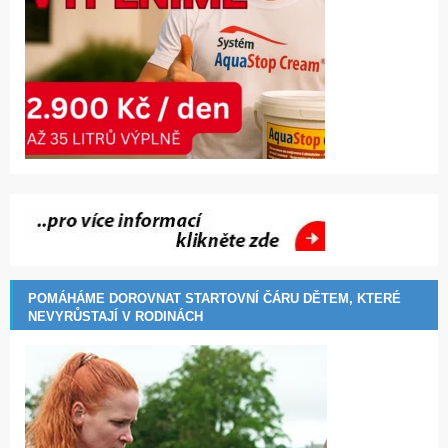
POMÁHÁME DOROVNAT STARTOVNÍ ČÁRU DĚTEM, KTERÉ
NEVYRŮSTAJÍ V RODINÁCH