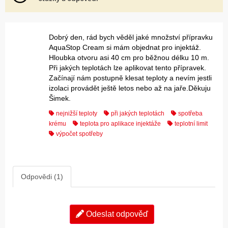
Dobrý den, rád bych věděl jaké množství přípravku
AquaStop Cream si mám objednat pro injektáž.
Hloubka otvoru asi 40 cm pro běžnou délku 10 m.
Při jakých teplotách lze aplikovat tento přípravek.
Začínají nám postupně klesat teploty a nevím jestli
izolaci provádět ještě letos nebo až na jaře.Děkuju
Šimek.
nejnižší teploty
při jakých teplotách
spotřeba
krému
teplota pro aplikace injektáže
teplotní limit
výpočet spotřeby
Odpovědi (1)
Odeslat odpověď