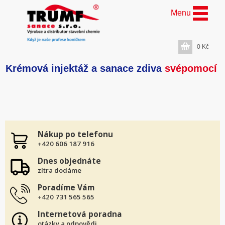
Menu
0
Kč
Krémová injektáž a sanace zdiva
svépomocí
Nákup po telefonu
+420 606 187 916
Dnes objednáte
zítra dodáme
Poradíme Vám
+420 731 565 565
Internetová poradna
otázky a odpovědi