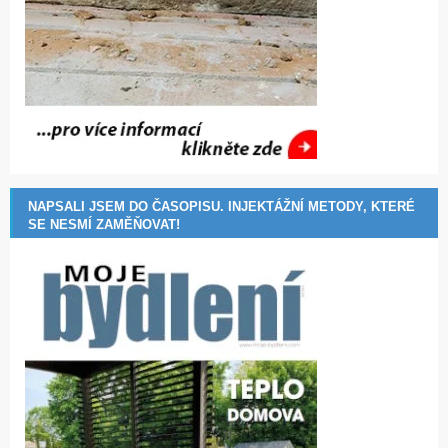
NAPSALI JSEM DO ČASOPISU. INJEKTÁŽNÍ METODY, KTERÉ
SE NESMÍ ZAMĚŇOVAT!