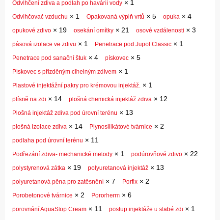
×
1
Odvlhčení zdiva a podlah po havárii vody
×
1
×
5
×
4
Odvlhčovač vzduchu
Opakovaná výplň vrtů
opuka
×
19
×
21
×
3
opukové zdivo
osekání omítky
osové vzdálenosti
×
1
×
1
pásová izolace ve zdivu
Penetrace pod Jupol Classic
×
4
×
5
Penetrace pod sanační štuk
pískovec
×
1
Pískovec s přizděným cihelným zdivem
×
1
Plastové injektážní pakry pro krémovou injektáž.
×
14
×
12
plísně na zdi
plošná chemická injektáž zdiva
×
13
Plošná injektáž zdiva pod úrovní terénu
×
14
×
2
plošná izolace zdiva
Plynosilikátové tvárnice
×
11
podlaha pod úrovní terénu
×
1
×
22
Podřezání zdiva- mechanické metody
podúrovňové zdivo
×
19
×
13
polystyrenová zátka
polyuretanová injektáž
×
7
×
2
polyuretanová pěna pro zatěsnění
Porfix
×
2
×
6
Porobetonové tvárnice
Pororherm
×
11
×
1
porovnání AquaStop Cream
postup injektáže u slabé zdi