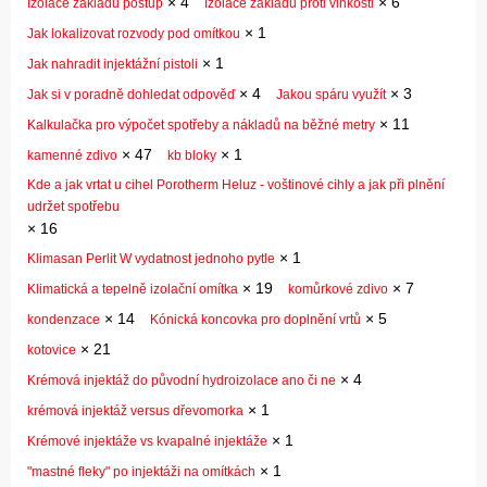
×
4
×
6
Izolace základů postup
Izolace základů proti vlhkosti
×
1
Jak lokalizovat rozvody pod omítkou
×
1
Jak nahradit injektážní pistoli
×
4
×
3
Jak si v poradně dohledat odpověď
Jakou spáru využít
×
11
Kalkulačka pro výpočet spotřeby a nákladů na běžné metry
×
47
×
1
kamenné zdivo
kb bloky
Kde a jak vrtat u cihel Porotherm Heluz - voštinové cihly a jak při plnění
udržet spotřebu
×
16
×
1
Klimasan Perlit W vydatnost jednoho pytle
×
19
×
7
Klimatická a tepelně izolační omítka
komůrkové zdivo
×
14
×
5
kondenzace
Kónická koncovka pro doplnění vrtů
×
21
kotovice
×
4
Krémová injektáž do původní hydroizolace ano či ne
×
1
krémová injektáž versus dřevomorka
×
1
Krémové injektáže vs kvapalné injektáže
×
1
"mastné fleky" po injektáži na omítkách