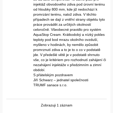
injektáž obvodového zdiva pod úrovní terénu
od hloubky 800 mm, kde již nedochází k
promrzání terénu, natož zdiva. V těchto
případech se dají z vnitřní strany objektu tyto
práce provádět za určitých okolností
celoročně. Všeobecné pravidlo pro systém
AquaStop Cream. Krátkodobý a nízký pokles
teploty pod bod mrazu okolního ovzduší,
myšleno v hodinách, by nemělo způsobit
promrznutí zdiva a to je to o co v podstatě
jde. V předešlé větě je v podstatě shrnuto
vše, co je kritériem pro rozhodnutí zahájení či
nezahájení injektáže v předzimním a zimní
období.
S přátelským pozdravem
Jiří Schwarz – jednatel společnosti
TRUMF sanace s.r.o.
Zobrazuji 1 záznam