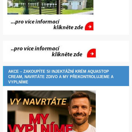
AKCE – ZAKOUPÍTE SI INJEKTÁŽNÍ KRÉM AQUASTOP
CREAM, NAVRTÁTE ZDIVO A MY PŘEKONTROLUJEME A
VYPLNÍME