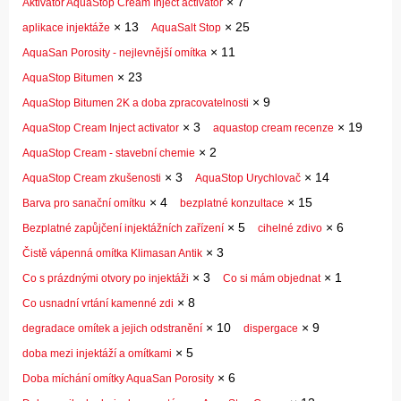
×
7
Aktivátor AquaStop Cream Inject activator
×
13
×
25
aplikace injektáže
AquaSalt Stop
×
11
AquaSan Porosity - nejlevnější omítka
×
23
AquaStop Bitumen
×
9
AquaStop Bitumen 2K a doba zpracovatelnosti
×
3
×
19
AquaStop Cream Inject activator
aquastop cream recenze
×
2
AquaStop Cream - stavební chemie
×
3
×
14
AquaStop Cream zkušenosti
AquaStop Urychlovač
×
4
×
15
Barva pro sanační omítku
bezplatné konzultace
×
5
×
6
Bezplatné zapůjčení injektážních zařízení
cihelné zdivo
×
3
Čistě vápenná omítka Klimasan Antik
×
3
×
1
Co s prázdnými otvory po injektáži
Co si mám objednat
×
8
Co usnadní vrtání kamenné zdi
×
10
×
9
degradace omítek a jejich odstranění
dispergace
×
5
doba mezi injektáží a omítkami
×
6
Doba míchání omítky AquaSan Porosity