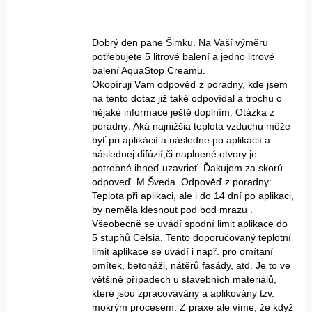
Dobrý den pane Šimku. Na Vaší výměru
potřebujete 5 litrové balení a jedno litrové
balení AquaStop Creamu.
Okopíruji Vám odpověď z poradny, kde jsem
na tento dotaz již také odpovídal a trochu o
nějaké informace ještě doplním. Otázka z
poradny: Aká najnižšia teplota vzduchu môže
byť pri aplikácií a následne po aplikácií a
následnej difúzií,či naplnené otvory je
potrebné ihneď uzavrieť. Ďakujem za skorú
odpoveď. M.Šveda. Odpověď z poradny:
Teplota při aplikaci, ale i do 14 dní po aplikaci,
by neměla klesnout pod bod mrazu .
Všeobecně se uvádí spodní limit aplikace do
5 stupňů Celsia. Tento doporučovaný teplotní
limit aplikace se uvádí i např. pro omítaní
omítek, betonáži, nátěrů fasády, atd. Je to ve
většině případech u stavebních materiálů,
které jsou zpracovávány a aplikovány tzv.
mokrým procesem. Z praxe ale víme, že když