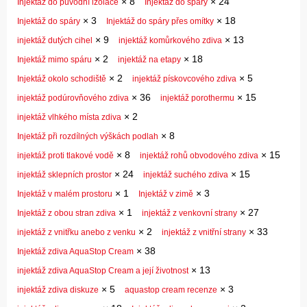
×
8
×
24
Injektáž do původní izolace
Injektáž do spáry
×
3
×
18
Injektáž do spáry
Injektáž do spáry přes omítky
×
9
×
13
injektáž dutých cihel
injektáž komůrkového zdiva
×
2
×
18
Injektáž mimo spáru
injektáž na etapy
×
2
×
5
Injektáž okolo schodiště
injektáž pískovcového zdiva
×
36
×
15
injektáž podúrovňového zdiva
injektáž porothermu
×
2
injektáž vlhkého místa zdiva
×
8
Injektáž při rozdílných výškách podlah
×
8
×
15
injektáž proti tlakové vodě
injektáž rohů obvodového zdiva
×
24
×
15
injektáž sklepních prostor
injektáž suchého zdiva
×
1
×
3
Injektáž v malém prostoru
Injektáž v zimě
×
1
×
27
Injektáž z obou stran zdiva
injektáž z venkovní strany
×
2
×
33
injektáž z vnitřku anebo z venku
injektáž z vnitřní strany
×
38
Injektáž zdiva AquaStop Cream
×
13
injektáž zdiva AquaStop Cream a její životnost
×
5
×
3
injektáž zdiva diskuze
aquastop cream recenze