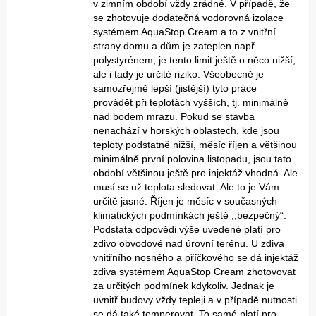
v zimním období vždy zrádné. V případě, že
se zhotovuje dodatečná vodorovná izolace
systémem AquaStop Cream a to z vnitřní
strany domu a dům je zateplen např.
polystyrénem, je tento limit ještě o něco nižší,
ale i tady je určité riziko. Všeobecně je
samozřejmě lepší (jistější) tyto práce
provádět při teplotách vyšších, tj. minimálně
nad bodem mrazu. Pokud se stavba
nenachází v horských oblastech, kde jsou
teploty podstatně nižší, měsíc říjen a většinou
minimálně první polovina listopadu, jsou tato
období většinou ještě pro injektáž vhodná. Ale
musí se už teplota sledovat. Ale to je Vám
určitě jasné. Říjen je měsíc v současných
klimatických podmínkách ještě ,,bezpečný“.
Podstata odpovědi výše uvedené platí pro
zdivo obvodové nad úrovní terénu. U zdiva
vnitřního nosného a příčkového se dá injektáž
zdiva systémem AquaStop Cream zhotovovat
za určitých podmínek kdykoliv. Jednak je
uvnitř budovy vždy tepleji a v případě nutnosti
se dá také temperovat. To samé platí pro