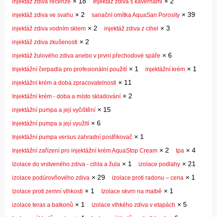
×
18
×
2
injektáž zdiva recenze
Injektáž zdiva s kavernami
×
2
×
39
injektáž zdiva ve svahu
sanační omítka AquaSan Porosity
×
2
×
3
injektáž zdiva vodním sklem
injektáž zdiva z cihel
×
2
injektáž zdiva zkušenosti
×
6
injektáž žulového zdiva anebo v první přechodové spáře
×
1
×
1
Injektážní čerpadla pro profesionální použití
injektážní krém
×
11
injektážní krém a doba zpracovatelnosti
×
2
Injektážní krém - doba a místo skladování
×
15
injektážní pumpa a její vyčištění
×
6
Injektážní pumpa a její využití
×
1
Injektážní pumpa versus zahradní postřikovač
×
2
×
4
Injektážní zařízení pro injektážní krém AquaStop Cream
Ipa
×
1
×
21
Izolace do vrstveného zdiva - cihla a žula
izolace podlahy
×
29
×
1
izolace podúrovňového zdiva
izolace proti radonu – cena
×
1
×
1
Izolace proti zemní vlhkosti
Izolace skvrn na malbě
×
1
×
5
izolace teras a balkonů
izolace vlhkého zdiva v etapách