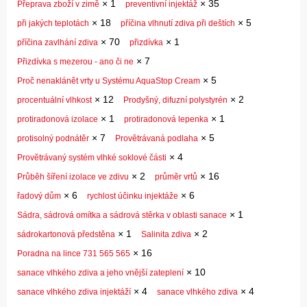
×
1
×
35
Přeprava zboží v zimě
preventivní injektáž
×
18
×
5
při jakých teplotách
příčina vlhnutí zdiva při deštích
×
70
×
1
příčina zavlhání zdiva
přizdívka
×
7
Přizdívka s mezerou - ano či ne
×
5
Proč nenaklánět vrty u Systému AquaStop Cream
×
12
×
2
procentuální vlhkost
Prodyšný, difuzní polystyrén
×
1
×
1
protiradonová izolace
protiradonová lepenka
×
7
×
5
protisolný podnátěr
Provětrávaná podlaha
×
4
Provětrávaný systém vlhké soklové části
×
2
×
16
Průběh šíření izolace ve zdivu
průměr vrtů
×
6
×
6
řadový dům
rychlost účinku injektáže
×
1
Sádra, sádrová omítka a sádrová stěrka v oblasti sanace
×
1
×
2
sádrokartonová předstěna
Salinita zdiva
×
16
Poradna na lince 731 565 565
×
10
sanace vlhkého zdiva a jeho vnější zateplení
×
4
×
4
sanace vlhkého zdiva injektáží
sanace vlhkého zdiva