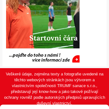
Veškeré údaje, zejména texty a fotografie uvedené na
těchto webových stránkách jsou výtvorem a
vlastnictvím společnosti TRUMF sanace s.r.o.,
představují její know-how a jako takové požívají
ochrany rovněž podle autorských předpisů upravujících
duševní vlastnictví.