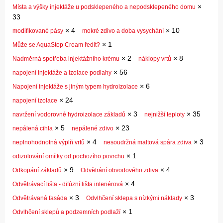
×
Místa a výšky injektáže u podsklepeného a nepodsklepeného domu
33
×
4
×
10
modifikované pásy
mokré zdivo a doba vysychání
×
1
Může se AquaStop Cream ředit?
×
2
×
8
Nadměrná spotřeba injektážního krému
náklopy vrtů
×
56
napojení injektáže a izolace podlahy
×
6
Napojení injektáže s jiným typem hydroizolace
×
24
napojení izolace
×
3
×
35
navržení vodorovné hydroizolace základů
nejnižší teploty
×
5
×
23
nepálená cihla
nepálené zdivo
×
4
×
3
neplnohodnotná výplň vrtů
nesoudržná maltová spára zdiva
×
1
odizolování omítky od pochozího povrchu
×
9
×
4
Odkopání základů
Odvětrání obvodového zdiva
×
4
Odvětrávací lišta - difúzní lišta interiérová
×
3
×
3
Odvětrávaná fasáda
Odvlhčení sklepa s nízkými náklady
×
1
Odvlhčení sklepů a podzemních podlaží