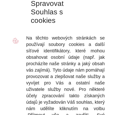
Spravovat
Souhlas s
cookies
VÝDEJ
D
Na těchto webových stránkách se
2
používají soubory
cookies
a další
Ot
síťové identifikátory, které mohou
+
obsahovat osobní údaje (např. jak
+
procházíte naše stránky a jaký obsah
vás zajímá). Tyto údaje nám pomáhají
provozovat a zlepšovat naše služby a
vyvíjet pro Vás a ostatní naše
DOKU
uživatele služby nové. Pro některé
účely zpracování takto získaných
Obchodní
údajů je vyžadován Váš souhlas, který
nám udělíte kliknutím na volbu
Reklamačn