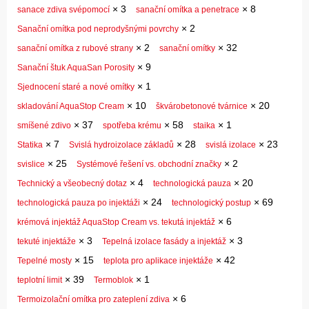
×
3
×
8
sanace zdiva svépomocí
sanační omítka a penetrace
×
2
Sanační omítka pod neprodyšnými povrchy
×
2
×
32
sanační omítka z rubové strany
sanační omítky
×
9
Sanační štuk AquaSan Porosity
×
1
Sjednocení staré a nové omítky
×
10
×
20
skladování AquaStop Cream
škvárobetonové tvárnice
×
37
×
58
×
1
smíšené zdivo
spotřeba krému
staika
×
7
×
28
×
23
Statika
Svislá hydroizolace základů
svislá izolace
×
25
×
2
svislice
Systémové řešení vs. obchodní značky
×
4
×
20
Technický a všeobecný dotaz
technologická pauza
×
24
×
69
technologická pauza po injektáži
technologický postup
×
6
krémová injektáž AquaStop Cream vs. tekutá injektáž
×
3
×
3
tekuté injektáže
Tepelná izolace fasády a injektáž
×
15
×
42
Tepelné mosty
teplota pro aplikace injektáže
×
39
×
1
teplotní limit
Termoblok
×
6
Termoizolační omítka pro zateplení zdiva