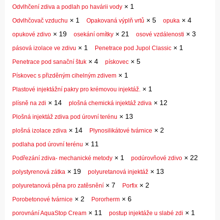
×
1
Odvlhčení zdiva a podlah po havárii vody
×
1
×
5
×
4
Odvlhčovač vzduchu
Opakovaná výplň vrtů
opuka
×
19
×
21
×
3
opukové zdivo
osekání omítky
osové vzdálenosti
×
1
×
1
pásová izolace ve zdivu
Penetrace pod Jupol Classic
×
4
×
5
Penetrace pod sanační štuk
pískovec
×
1
Pískovec s přizděným cihelným zdivem
×
1
Plastové injektážní pakry pro krémovou injektáž.
×
14
×
12
plísně na zdi
plošná chemická injektáž zdiva
×
13
Plošná injektáž zdiva pod úrovní terénu
×
14
×
2
plošná izolace zdiva
Plynosilikátové tvárnice
×
11
podlaha pod úrovní terénu
×
1
×
22
Podřezání zdiva- mechanické metody
podúrovňové zdivo
×
19
×
13
polystyrenová zátka
polyuretanová injektáž
×
7
×
2
polyuretanová pěna pro zatěsnění
Porfix
×
2
×
6
Porobetonové tvárnice
Pororherm
×
11
×
1
porovnání AquaStop Cream
postup injektáže u slabé zdi