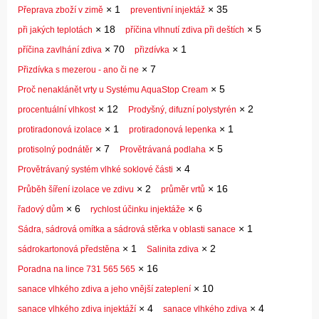
×
1
×
35
Přeprava zboží v zimě
preventivní injektáž
×
18
×
5
při jakých teplotách
příčina vlhnutí zdiva při deštích
×
70
×
1
příčina zavlhání zdiva
přizdívka
×
7
Přizdívka s mezerou - ano či ne
×
5
Proč nenaklánět vrty u Systému AquaStop Cream
×
12
×
2
procentuální vlhkost
Prodyšný, difuzní polystyrén
×
1
×
1
protiradonová izolace
protiradonová lepenka
×
7
×
5
protisolný podnátěr
Provětrávaná podlaha
×
4
Provětrávaný systém vlhké soklové části
×
2
×
16
Průběh šíření izolace ve zdivu
průměr vrtů
×
6
×
6
řadový dům
rychlost účinku injektáže
×
1
Sádra, sádrová omítka a sádrová stěrka v oblasti sanace
×
1
×
2
sádrokartonová předstěna
Salinita zdiva
×
16
Poradna na lince 731 565 565
×
10
sanace vlhkého zdiva a jeho vnější zateplení
×
4
×
4
sanace vlhkého zdiva injektáží
sanace vlhkého zdiva