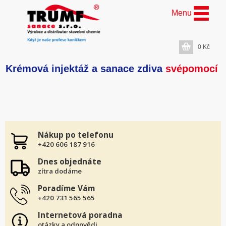
Menu
0
Kč
Krémová injektáž a sanace zdiva
svépomocí
Nákup po telefonu
+420 606 187 916
Dnes objednáte
zítra dodáme
Poradíme Vám
+420 731 565 565
Internetová poradna
otázky a odpovědi