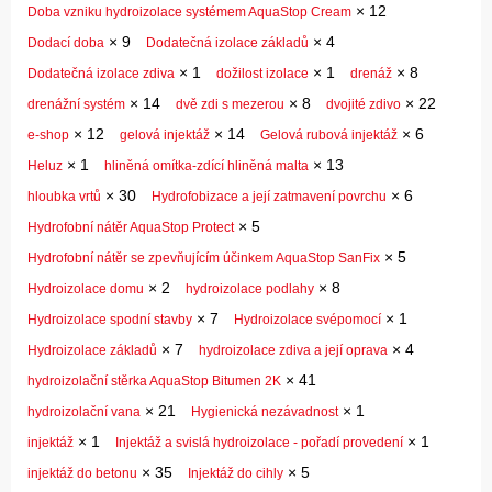
×
12
Doba vzniku hydroizolace systémem AquaStop Cream
×
9
×
4
Dodací doba
Dodatečná izolace základů
×
1
×
1
×
8
Dodatečná izolace zdiva
dožilost izolace
drenáž
×
14
×
8
×
22
drenážní systém
dvě zdi s mezerou
dvojité zdivo
×
12
×
14
×
6
e-shop
gelová injektáž
Gelová rubová injektáž
×
1
×
13
Heluz
hliněná omítka-zdící hliněná malta
×
30
×
6
hloubka vrtů
Hydrofobizace a její zatmavení povrchu
×
5
Hydrofobní nátěr AquaStop Protect
×
5
Hydrofobní nátěr se zpevňujícím účinkem AquaStop SanFix
×
2
×
8
Hydroizolace domu
hydroizolace podlahy
×
7
×
1
Hydroizolace spodní stavby
Hydroizolace svépomocí
×
7
×
4
Hydroizolace základů
hydroizolace zdiva a její oprava
×
41
hydroizolační stěrka AquaStop Bitumen 2K
×
21
×
1
hydroizolační vana
Hygienická nezávadnost
×
1
×
1
injektáž
Injektáž a svislá hydroizolace - pořadí provedení
×
35
×
5
injektáž do betonu
Injektáž do cihly