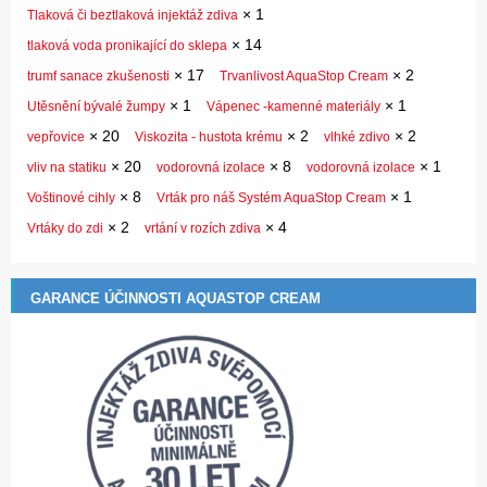
×
1
Tlaková či beztlaková injektáž zdiva
×
14
tlaková voda pronikající do sklepa
×
17
×
2
trumf sanace zkušenosti
Trvanlivost AquaStop Cream
×
1
×
1
Utěsnění bývalé žumpy
Vápenec -kamenné materiály
×
20
×
2
×
2
vepřovice
Viskozita - hustota krému
vlhké zdivo
×
20
×
8
×
1
vliv na statiku
vodorovná izolace
vodorovná izolace
×
8
×
1
Voštinové cihly
Vrták pro náš Systém AquaStop Cream
×
2
×
4
Vrtáky do zdi
vrtání v rozích zdiva
GARANCE ÚČINNOSTI AQUASTOP CREAM