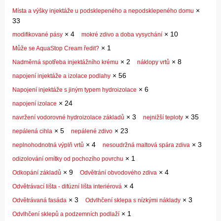
×
Místa a výšky injektáže u podsklepeného a nepodsklepeného domu
33
×
4
×
10
modifikované pásy
mokré zdivo a doba vysychání
×
1
Může se AquaStop Cream ředit?
×
2
×
8
Nadměrná spotřeba injektážního krému
náklopy vrtů
×
56
napojení injektáže a izolace podlahy
×
6
Napojení injektáže s jiným typem hydroizolace
×
24
napojení izolace
×
3
×
35
navržení vodorovné hydroizolace základů
nejnižší teploty
×
5
×
23
nepálená cihla
nepálené zdivo
×
4
×
3
neplnohodnotná výplň vrtů
nesoudržná maltová spára zdiva
×
1
odizolování omítky od pochozího povrchu
×
9
×
4
Odkopání základů
Odvětrání obvodového zdiva
×
4
Odvětrávací lišta - difúzní lišta interiérová
×
3
×
3
Odvětrávaná fasáda
Odvlhčení sklepa s nízkými náklady
×
1
Odvlhčení sklepů a podzemních podlaží