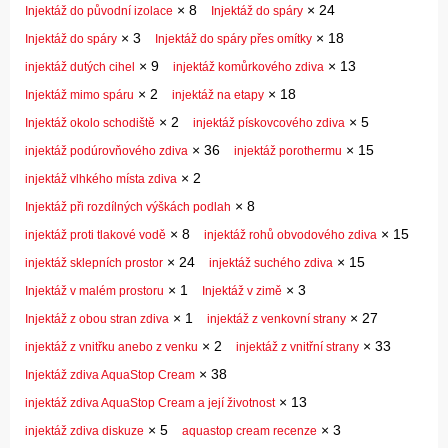
×
8
×
24
Injektáž do původní izolace
Injektáž do spáry
×
3
×
18
Injektáž do spáry
Injektáž do spáry přes omítky
×
9
×
13
injektáž dutých cihel
injektáž komůrkového zdiva
×
2
×
18
Injektáž mimo spáru
injektáž na etapy
×
2
×
5
Injektáž okolo schodiště
injektáž pískovcového zdiva
×
36
×
15
injektáž podúrovňového zdiva
injektáž porothermu
×
2
injektáž vlhkého místa zdiva
×
8
Injektáž při rozdílných výškách podlah
×
8
×
15
injektáž proti tlakové vodě
injektáž rohů obvodového zdiva
×
24
×
15
injektáž sklepních prostor
injektáž suchého zdiva
×
1
×
3
Injektáž v malém prostoru
Injektáž v zimě
×
1
×
27
Injektáž z obou stran zdiva
injektáž z venkovní strany
×
2
×
33
injektáž z vnitřku anebo z venku
injektáž z vnitřní strany
×
38
Injektáž zdiva AquaStop Cream
×
13
injektáž zdiva AquaStop Cream a její životnost
×
5
×
3
injektáž zdiva diskuze
aquastop cream recenze