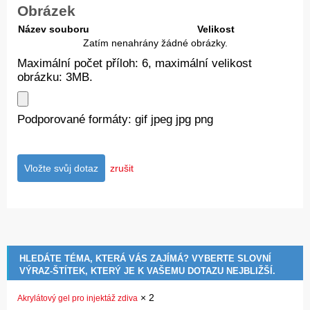
Obrázek
Název souboru
Velikost
Zatím nenahrány žádné obrázky.
Maximální počet příloh: 6, maximální velikost
obrázku: 3MB.
Podporované formáty: gif jpeg jpg png
zrušit
HLEDÁTE TÉMA, KTERÁ VÁS ZAJÍMÁ? VYBERTE SLOVNÍ
VÝRAZ-ŠTÍTEK, KTERÝ JE K VAŠEMU DOTAZU NEJBLIŽŠÍ.
×
2
Akrylátový gel pro injektáž zdiva