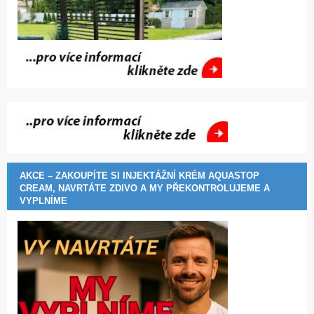
AKCE – ZAKOUPÍTE SI INJEKTÁŽNÍ KRÉM AQUASTOP
CREAM, NAVRTÁTE ZDIVO A MY PŘEKONTROLUJEME A
VYPLNÍME