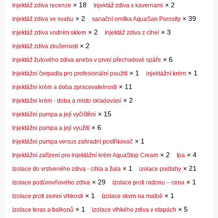
×
18
×
2
injektáž zdiva recenze
Injektáž zdiva s kavernami
×
2
×
39
injektáž zdiva ve svahu
sanační omítka AquaSan Porosity
×
2
×
3
injektáž zdiva vodním sklem
injektáž zdiva z cihel
×
2
injektáž zdiva zkušenosti
×
6
injektáž žulového zdiva anebo v první přechodové spáře
×
1
×
1
Injektážní čerpadla pro profesionální použití
injektážní krém
×
11
injektážní krém a doba zpracovatelnosti
×
2
Injektážní krém - doba a místo skladování
×
15
injektážní pumpa a její vyčištění
×
6
Injektážní pumpa a její využití
×
1
Injektážní pumpa versus zahradní postřikovač
×
2
×
4
Injektážní zařízení pro injektážní krém AquaStop Cream
Ipa
×
1
×
21
Izolace do vrstveného zdiva - cihla a žula
izolace podlahy
×
29
×
1
izolace podúrovňového zdiva
izolace proti radonu – cena
×
1
×
1
Izolace proti zemní vlhkosti
Izolace skvrn na malbě
×
1
×
5
izolace teras a balkonů
izolace vlhkého zdiva v etapách