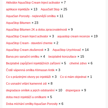
×
7
Aktivátor AquaStop Cream Inject activator
×
13
×
25
aplikace injektáže
AquaSalt Stop
×
11
AquaSan Porosity - nejlevnější omítka
×
23
AquaStop Bitumen
×
9
AquaStop Bitumen 2K a doba zpracovatelnosti
×
3
×
19
AquaStop Cream Inject activator
aquastop cream recenze
×
2
AquaStop Cream - stavební chemie
×
3
×
14
AquaStop Cream zkušenosti
AquaStop Urychlovač
×
4
×
15
Barva pro sanační omítku
bezplatné konzultace
×
5
×
6
Bezplatné zapůjčení injektážních zařízení
cihelné zdivo
×
3
Čistě vápenná omítka Klimasan Antik
×
3
×
1
Co s prázdnými otvory po injektáži
Co si mám objednat
×
8
Co usnadní vrtání kamenné zdi
×
10
×
9
degradace omítek a jejich odstranění
dispergace
×
5
doba mezi injektáží a omítkami
×
6
Doba míchání omítky AquaSan Porosity