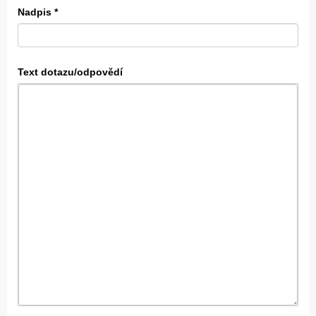
Nadpis
*
Text dotazu/odpovědí