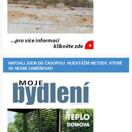
NAPSALI JSEM DO ČASOPISU. INJEKTÁŽNÍ METODY, KTERÉ
SE NESMÍ ZAMĚŇOVAT!