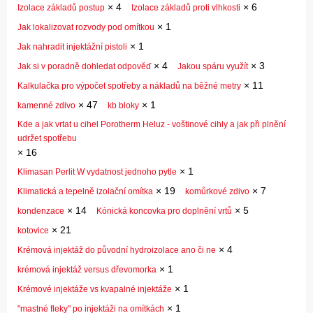
×
4
×
6
Izolace základů postup
Izolace základů proti vlhkosti
×
1
Jak lokalizovat rozvody pod omítkou
×
1
Jak nahradit injektážní pistoli
×
4
×
3
Jak si v poradně dohledat odpověď
Jakou spáru využít
×
11
Kalkulačka pro výpočet spotřeby a nákladů na běžné metry
×
47
×
1
kamenné zdivo
kb bloky
Kde a jak vrtat u cihel Porotherm Heluz - voštinové cihly a jak při plnění
udržet spotřebu
×
16
×
1
Klimasan Perlit W vydatnost jednoho pytle
×
19
×
7
Klimatická a tepelně izolační omítka
komůrkové zdivo
×
14
×
5
kondenzace
Kónická koncovka pro doplnění vrtů
×
21
kotovice
×
4
Krémová injektáž do původní hydroizolace ano či ne
×
1
krémová injektáž versus dřevomorka
×
1
Krémové injektáže vs kvapalné injektáže
×
1
"mastné fleky" po injektáži na omítkách