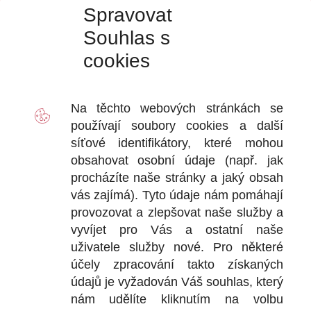
Spravovat
Souhlas s
cookies
VÝDEJ
D
Na těchto webových stránkách se
2
používají soubory
cookies
a další
Ot
síťové identifikátory, které mohou
+
obsahovat osobní údaje (např. jak
+
procházíte naše stránky a jaký obsah
vás zajímá). Tyto údaje nám pomáhají
provozovat a zlepšovat naše služby a
vyvíjet pro Vás a ostatní naše
DOKU
uživatele služby nové. Pro některé
účely zpracování takto získaných
Obchodní
údajů je vyžadován Váš souhlas, který
nám udělíte kliknutím na volbu
Reklamačn