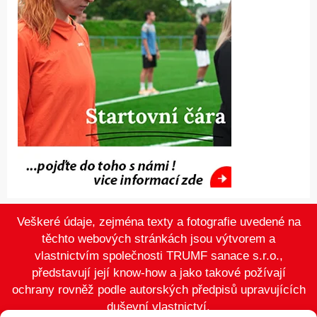
Veškeré údaje, zejména texty a fotografie uvedené na
těchto webových stránkách jsou výtvorem a
vlastnictvím společnosti TRUMF sanace s.r.o.,
představují její know-how a jako takové požívají
ochrany rovněž podle autorských předpisů upravujících
duševní vlastnictví.