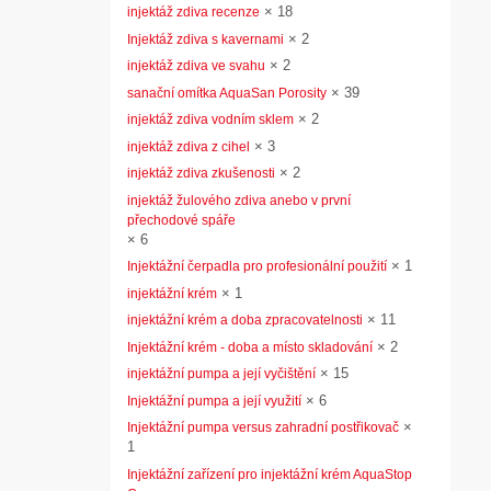
×
18
injektáž zdiva recenze
×
2
Injektáž zdiva s kavernami
×
2
injektáž zdiva ve svahu
×
39
sanační omítka AquaSan Porosity
×
2
injektáž zdiva vodním sklem
×
3
injektáž zdiva z cihel
×
2
injektáž zdiva zkušenosti
injektáž žulového zdiva anebo v první
přechodové spáře
×
6
×
1
Injektážní čerpadla pro profesionální použití
×
1
injektážní krém
×
11
injektážní krém a doba zpracovatelnosti
×
2
Injektážní krém - doba a místo skladování
×
15
injektážní pumpa a její vyčištění
×
6
Injektážní pumpa a její využití
×
Injektážní pumpa versus zahradní postřikovač
1
Injektážní zařízení pro injektážní krém AquaStop