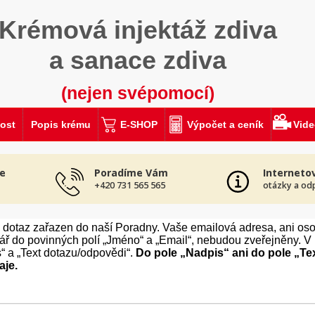
Krémová injektáž zdiva
a sanace zdiva
(nejen svépomocí)
ost
Popis krému
E-SHOP
Výpočet a ceník
Vid
e
Poradíme Vám
Interneto
+420 731 565 565
otázky a od
š dotaz zařazen do naší Poradny. Vaše emailová adresa, ani oso
ulář do povinných polí „Jméno“ a „Email“, nebudou zveřejněny. 
“ a „Text dotazu/odpovědi“.
Do pole „Nadpis“ ani do pole „Te
aje.