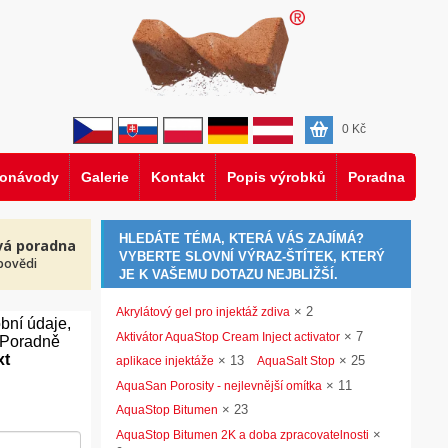
0
Kč
eonávody
Galerie
Kontakt
Popis výrobků
Poradna
HLEDÁTE TÉMA, KTERÁ VÁS ZAJÍMÁ?
vá poradna
VYBERTE SLOVNÍ VÝRAZ-ŠTÍTEK, KTERÝ
povědi
JE K VAŠEMU DOTAZU NEJBLIŽŠÍ.
×
2
Akrylátový gel pro injektáž zdiva
bní údaje,
×
7
Aktivátor AquaStop Cream Inject activator
V Poradně
xt
×
13
×
25
aplikace injektáže
AquaSalt Stop
×
11
AquaSan Porosity - nejlevnější omítka
×
23
AquaStop Bitumen
×
AquaStop Bitumen 2K a doba zpracovatelnosti