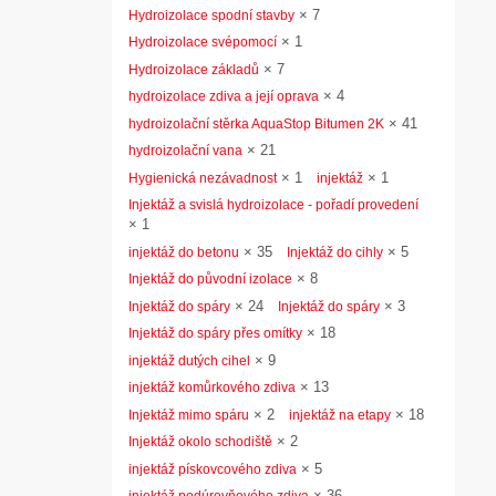
×
7
Hydroizolace spodní stavby
×
1
Hydroizolace svépomocí
×
7
Hydroizolace základů
×
4
hydroizolace zdiva a její oprava
×
41
hydroizolační stěrka AquaStop Bitumen 2K
×
21
hydroizolační vana
×
1
×
1
Hygienická nezávadnost
injektáž
Injektáž a svislá hydroizolace - pořadí provedení
×
1
×
35
×
5
injektáž do betonu
Injektáž do cihly
×
8
Injektáž do původní izolace
×
24
×
3
Injektáž do spáry
Injektáž do spáry
×
18
Injektáž do spáry přes omítky
×
9
injektáž dutých cihel
×
13
injektáž komůrkového zdiva
×
2
×
18
Injektáž mimo spáru
injektáž na etapy
×
2
Injektáž okolo schodiště
×
5
injektáž pískovcového zdiva
×
36