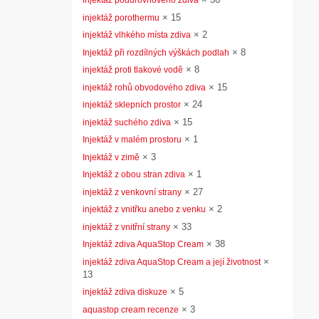
injektáž podúrovňového zdiva
×
15
injektáž porothermu
×
2
injektáž vlhkého místa zdiva
×
8
Injektáž při rozdílných výškách podlah
×
8
injektáž proti tlakové vodě
×
15
injektáž rohů obvodového zdiva
×
24
injektáž sklepních prostor
×
15
injektáž suchého zdiva
×
1
Injektáž v malém prostoru
×
3
Injektáž v zimě
×
1
Injektáž z obou stran zdiva
×
27
injektáž z venkovní strany
×
2
injektáž z vnitřku anebo z venku
×
33
injektáž z vnitřní strany
×
38
Injektáž zdiva AquaStop Cream
×
injektáž zdiva AquaStop Cream a její životnost
13
×
5
injektáž zdiva diskuze
×
3
aquastop cream recenze