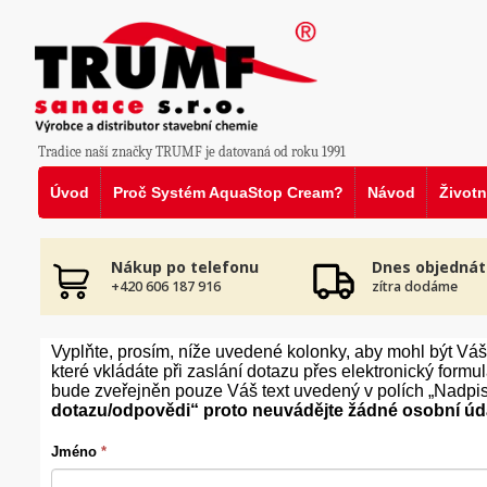
Tradice naší značky TRUMF je datovaná od roku 1991
Úvod
Proč Systém AquaStop Cream?
Návod
Životn
Nákup po telefonu
Dnes objednát
+420 606 187 916
zítra dodáme
Vyplňte, prosím, níže uvedené kolonky, aby mohl být Vá
které vkládáte při zaslání dotazu přes elektronický form
bude zveřejněn pouze Váš text uvedený v polích „Nadpis
dotazu/odpovědi“ proto neuvádějte žádné osobní úd
Jméno
*