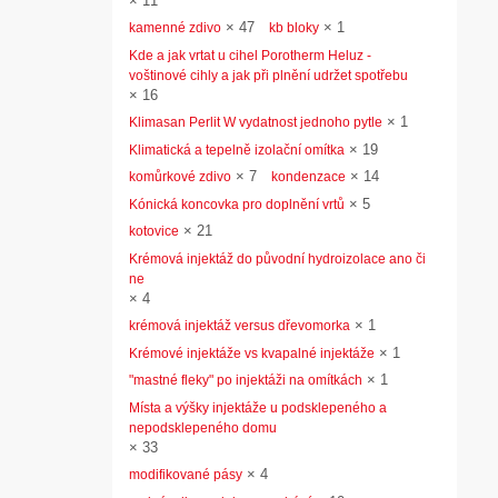
×
11
×
47
×
1
kamenné zdivo
kb bloky
Kde a jak vrtat u cihel Porotherm Heluz -
voštinové cihly a jak při plnění udržet spotřebu
×
16
×
1
Klimasan Perlit W vydatnost jednoho pytle
×
19
Klimatická a tepelně izolační omítka
×
7
×
14
komůrkové zdivo
kondenzace
×
5
Kónická koncovka pro doplnění vrtů
×
21
kotovice
Krémová injektáž do původní hydroizolace ano či
ne
×
4
×
1
krémová injektáž versus dřevomorka
×
1
Krémové injektáže vs kvapalné injektáže
×
1
"mastné fleky" po injektáži na omítkách
Místa a výšky injektáže u podsklepeného a
nepodsklepeného domu
×
33
×
4
modifikované pásy