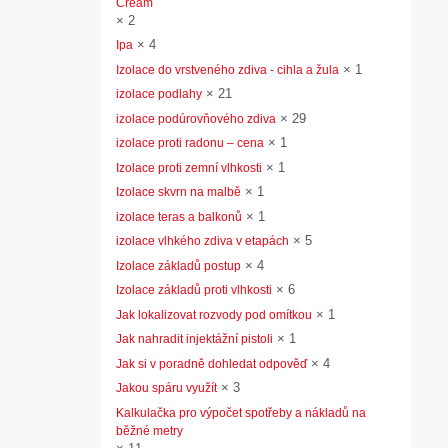
Cream
×
2
×
4
Ipa
×
1
Izolace do vrstveného zdiva - cihla a žula
×
21
izolace podlahy
×
29
izolace podúrovňového zdiva
×
1
izolace proti radonu – cena
×
1
Izolace proti zemní vlhkosti
×
1
Izolace skvrn na malbě
×
1
izolace teras a balkonů
×
5
izolace vlhkého zdiva v etapách
×
4
Izolace základů postup
×
6
Izolace základů proti vlhkosti
×
1
Jak lokalizovat rozvody pod omítkou
×
1
Jak nahradit injektážní pistoli
×
4
Jak si v poradně dohledat odpověď
×
3
Jakou spáru využít
Kalkulačka pro výpočet spotřeby a nákladů na
běžné metry