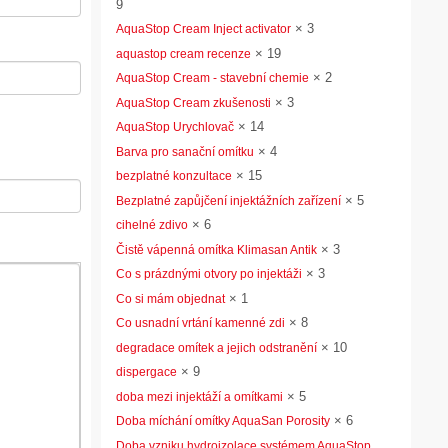
9
×
3
AquaStop Cream Inject activator
×
19
aquastop cream recenze
×
2
AquaStop Cream - stavební chemie
×
3
AquaStop Cream zkušenosti
×
14
AquaStop Urychlovač
×
4
Barva pro sanační omítku
×
15
bezplatné konzultace
×
5
Bezplatné zapůjčení injektážních zařízení
×
6
cihelné zdivo
×
3
Čistě vápenná omítka Klimasan Antik
×
3
Co s prázdnými otvory po injektáži
×
1
Co si mám objednat
×
8
Co usnadní vrtání kamenné zdi
×
10
degradace omítek a jejich odstranění
×
9
dispergace
×
5
doba mezi injektáží a omítkami
×
6
Doba míchání omítky AquaSan Porosity
Doba vzniku hydroizolace systémem AquaStop