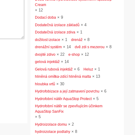
Cream
×
12
×
9
Dodací doba
×
4
Dodatečná izolace základů
×
1
Dodatečná izolace zdiva
×
1
×
8
dožilost izolace
drenáž
×
14
×
8
drenážní systém
dvě zdi s mezerou
×
22
×
12
dvojité zdivo
e-shop
×
14
gelová injektáž
×
6
×
1
Gelová rubová injektáž
Heluz
×
13
hliněná omítka-zdící hliněná malta
×
30
hloubka vrtů
×
6
Hydrofobizace a její zatmavení povrchu
×
5
Hydrofobní nátěr AquaStop Protect
Hydrofobní nátěr se zpevňujícím účinkem
AquaStop SanFix
×
5
×
2
Hydroizolace domu
×
8
hydroizolace podlahy