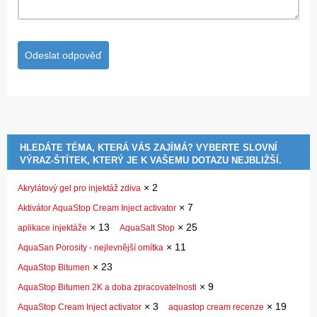
HLEDÁTE TÉMA, KTERÁ VÁS ZAJÍMÁ? VYBERTE SLOVNÍ
VÝRAZ-ŠTÍTEK, KTERÝ JE K VAŠEMU DOTAZU NEJBLIŽŠÍ.
×
2
Akrylátový gel pro injektáž zdiva
×
7
Aktivátor AquaStop Cream Inject activator
×
13
×
25
aplikace injektáže
AquaSalt Stop
×
11
AquaSan Porosity - nejlevnější omítka
×
23
AquaStop Bitumen
×
9
AquaStop Bitumen 2K a doba zpracovatelnosti
×
3
×
19
AquaStop Cream Inject activator
aquastop cream recenze