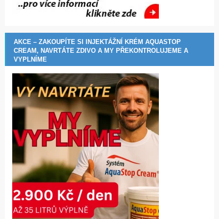
AKCE – ZAKOUPÍTE SI INJEKTÁŽNÍ KRÉM AQUASTOP
CREAM, NAVRTÁTE ZDIVO A MY PŘEKONTROLUJEME A
VYPLNÍME