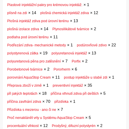
×
1
Plastové injektážní pakry pro krémovou injektáž.
×
14
×
12
plísně na zdi
plošná chemická injektáž zdiva
×
13
Plošná injektáž zdiva pod úrovní terénu
×
14
×
2
plošná izolace zdiva
Plynosilikátové tvárnice
×
11
podlaha pod úrovní terénu
×
1
×
22
Podřezání zdiva- mechanické metody
podúrovňové zdivo
×
19
×
13
polystyrenová zátka
polyuretanová injektáž
×
7
×
2
polyuretanová pěna pro zatěsnění
Porfix
×
2
×
6
Porobetonové tvárnice
Pororherm
×
11
×
1
porovnání AquaStop Cream
postup injektáže u slabé zdi
×
1
×
35
Přeprava zboží v zimě
preventivní injektáž
×
18
×
5
při jakých teplotách
příčina vlhnutí zdiva při deštích
×
70
×
1
příčina zavlhání zdiva
přizdívka
×
7
Přizdívka s mezerou - ano či ne
×
5
Proč nenaklánět vrty u Systému AquaStop Cream
×
12
×
2
procentuální vlhkost
Prodyšný, difuzní polystyrén