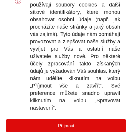
používají soubory
cookies
a další
Ot
síťové identifikátory, které mohou
+
obsahovat osobní údaje (např. jak
+
procházíte naše stránky a jaký obsah
vás zajímá). Tyto údaje nám pomáhají
provozovat a zlepšovat naše služby a
vyvíjet pro Vás a ostatní naše
DOKU
uživatele služby nové. Pro některé
účely zpracování takto získaných
Obchodní
údajů je vyžadován Váš souhlas, který
nám udělíte kliknutím na volbu
Reklamačn
„Příjmout vše a zavřít“. Své
Ochrana o
preference můžete snadno upravit
kliknutím na volbu „Spravovat
nastavení“.
KONTA
Příjmout
Bl