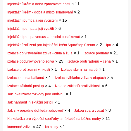
×
11
injektážní krém a doba zpracovatelnosti
×
2
Injektážní krém - doba a místo skladování
×
15
injektážní pumpa a její vyčištění
×
6
Injektážní pumpa a její využití
×
1
Injektážní pumpa versus zahradní postřikovač
×
2
×
4
Injektážní zařízení pro injektážní krém AquaStop Cream
Ipa
×
1
×
21
Izolace do vrstveného zdiva - cihla a žula
izolace podlahy
×
29
×
1
izolace podúrovňového zdiva
izolace proti radonu – cena
×
1
×
1
Izolace proti zemní vlhkosti
Izolace skvrn na malbě
×
1
×
5
izolace teras a balkonů
izolace vlhkého zdiva v etapách
×
4
×
6
Izolace základů postup
Izolace základů proti vlhkosti
×
1
Jak lokalizovat rozvody pod omítkou
×
1
Jak nahradit injektážní pistoli
×
4
×
3
Jak si v poradně dohledat odpověď
Jakou spáru využít
×
11
Kalkulačka pro výpočet spotřeby a nákladů na běžné metry
×
47
×
1
kamenné zdivo
kb bloky