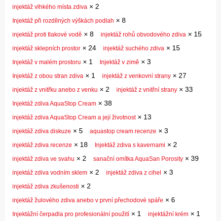
×
2
injektáž vlhkého místa zdiva
×
8
Injektáž při rozdílných výškách podlah
×
8
×
15
injektáž proti tlakové vodě
injektáž rohů obvodového zdiva
×
24
×
15
injektáž sklepních prostor
injektáž suchého zdiva
×
1
×
3
Injektáž v malém prostoru
Injektáž v zimě
×
1
×
27
Injektáž z obou stran zdiva
injektáž z venkovní strany
×
2
×
33
injektáž z vnitřku anebo z venku
injektáž z vnitřní strany
×
38
Injektáž zdiva AquaStop Cream
×
13
injektáž zdiva AquaStop Cream a její životnost
×
5
×
3
injektáž zdiva diskuze
aquastop cream recenze
×
18
×
2
injektáž zdiva recenze
Injektáž zdiva s kavernami
×
2
×
39
injektáž zdiva ve svahu
sanační omítka AquaSan Porosity
×
2
×
3
injektáž zdiva vodním sklem
injektáž zdiva z cihel
×
2
injektáž zdiva zkušenosti
×
6
injektáž žulového zdiva anebo v první přechodové spáře
×
1
×
1
Injektážní čerpadla pro profesionální použití
injektážní krém