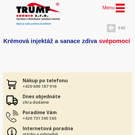
Menu
0
Kč
Krémová injektáž a sanace zdiva
svépomocí
Nákup po telefonu
+420 606 187 916
Dnes objednáte
zítra dodáme
Poradíme Vám
+420 731 565 565
Internetová poradna
otázky a odpovědi