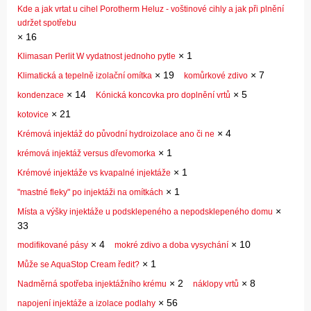
Kde a jak vrtat u cihel Porotherm Heluz - voštinové cihly a jak při plnění
udržet spotřebu
×
16
×
1
Klimasan Perlit W vydatnost jednoho pytle
×
19
×
7
Klimatická a tepelně izolační omítka
komůrkové zdivo
×
14
×
5
kondenzace
Kónická koncovka pro doplnění vrtů
×
21
kotovice
×
4
Krémová injektáž do původní hydroizolace ano či ne
×
1
krémová injektáž versus dřevomorka
×
1
Krémové injektáže vs kvapalné injektáže
×
1
"mastné fleky" po injektáži na omítkách
×
Místa a výšky injektáže u podsklepeného a nepodsklepeného domu
33
×
4
×
10
modifikované pásy
mokré zdivo a doba vysychání
×
1
Může se AquaStop Cream ředit?
×
2
×
8
Nadměrná spotřeba injektážního krému
náklopy vrtů
×
56
napojení injektáže a izolace podlahy