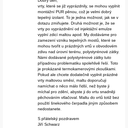
Dobrý den,
vrty, které se již vyprázdnily, se mohou vyplnit
montážní PUR pěnou, což je velmi dobrý
tepelný izolant. To je jedna možnost, jak se v
dotazu zmiňujete. Druhá možnost je, že se
vrty po vyprázdnění od injektážní emulze
vyplní zdicí maltou apod. My dodáváme pro
zamezení vzniku tepelných mostů, které se
mohou tvořit u prázdných vrtů v obvodovém
zdivu nad úrovní terénu, polystyrénové zátky.
Námi dodávané polystyrénové zátky tuto
případnou problematiku spolehlivě řeší. Toto
je prokázané termokamerovými zkouškami.
Pokud ale chcete dodatečně vyplnit prázdné
vrty maltovou směsí, maltu doporučuji
namíchat o něco málo řidší, než byste ji
míchal pro zdění, abyste ji do vrtu snadněji
pěchováním vtlačoval. Maltu do vrtů totiž bez
použití šnekového čerpadla jiným způsobem
nedostanete.
S přátelský pozdravem
Jiří Schwarz