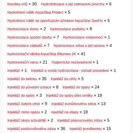
×
30
×
6
hloubka vrtů
Hydrofobizace a její zatmavení povrchu
×
5
Hydrofobní nátěr AquaStop Protect
×
5
Hydrofobní nátěr se zpevňujícím účinkem AquaStop SanFix
×
2
×
8
Hydroizolace domu
hydroizolace podlahy
×
7
×
1
Hydroizolace spodní stavby
Hydroizolace svépomocí
×
7
×
4
Hydroizolace základů
hydroizolace zdiva a její oprava
×
41
hydroizolační stěrka AquaStop Bitumen 2K
×
21
×
1
hydroizolační vana
Hygienická nezávadnost
×
1
×
1
injektáž
Injektáž a svislá hydroizolace - pořadí provedení
×
35
×
5
injektáž do betonu
Injektáž do cihly
×
8
×
24
Injektáž do původní izolace
Injektáž do spáry
×
3
×
18
Injektáž do spáry
Injektáž do spáry přes omítky
×
9
×
13
injektáž dutých cihel
injektáž komůrkového zdiva
×
2
×
18
Injektáž mimo spáru
injektáž na etapy
×
2
×
5
Injektáž okolo schodiště
injektáž pískovcového zdiva
×
36
×
15
injektáž podúrovňového zdiva
injektáž porothermu