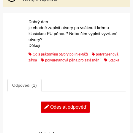
Dobrý den
je vhodné zaplnit otvory po vsáknutí krému
klasickou PU pěnou? Nebo čím vyplnit vyvrtané
otvory?
Děkuji
Co s prázdnými otvory po injektáži
polystyrenová
zátka
polyuretanová pěna pro zatěsnění
Statika
Odpovědi (1)
Odeslat odpověď