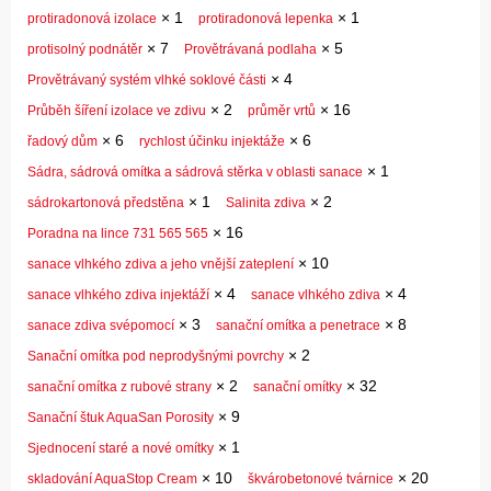
×
1
×
1
protiradonová izolace
protiradonová lepenka
×
7
×
5
protisolný podnátěr
Provětrávaná podlaha
×
4
Provětrávaný systém vlhké soklové části
×
2
×
16
Průběh šíření izolace ve zdivu
průměr vrtů
×
6
×
6
řadový dům
rychlost účinku injektáže
×
1
Sádra, sádrová omítka a sádrová stěrka v oblasti sanace
×
1
×
2
sádrokartonová předstěna
Salinita zdiva
×
16
Poradna na lince 731 565 565
×
10
sanace vlhkého zdiva a jeho vnější zateplení
×
4
×
4
sanace vlhkého zdiva injektáží
sanace vlhkého zdiva
×
3
×
8
sanace zdiva svépomocí
sanační omítka a penetrace
×
2
Sanační omítka pod neprodyšnými povrchy
×
2
×
32
sanační omítka z rubové strany
sanační omítky
×
9
Sanační štuk AquaSan Porosity
×
1
Sjednocení staré a nové omítky
×
10
×
20
skladování AquaStop Cream
škvárobetonové tvárnice