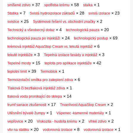
×
37
×
58
×
1
smíšené zdivo
spotřeba krému
staika
×
7
×
28
×
23
Statika
Svislá hydroizolace základů
svislá izolace
×
25
×
2
svislice
Systémové řešení vs. obchodní značky
×
4
×
20
Technický a všeobecný dotaz
technologická pauza
×
24
×
69
technologická pauza po injektáži
technologický postup
×
6
krémová injektáž AquaStop Cream vs. tekutá injektáž
×
3
×
3
tekuté injektáže
Tepelná izolace fasády a injektáž
×
15
×
42
Tepelné mosty
teplota pro aplikace injektáže
×
39
×
1
teplotní limit
Termoblok
×
6
Termoizolační omítka pro zateplení zdiva
×
1
Tlaková či beztlaková injektáž zdiva
×
14
tlaková voda pronikající do sklepa
×
17
×
2
trumf sanace zkušenosti
Trvanlivost AquaStop Cream
×
1
×
1
Utěsnění bývalé žumpy
Vápenec -kamenné materiály
×
20
×
2
×
2
vepřovice
Viskozita - hustota krému
vlhké zdivo
×
20
×
8
×
1
vliv na statiku
vodorovná izolace
vodorovná izolace