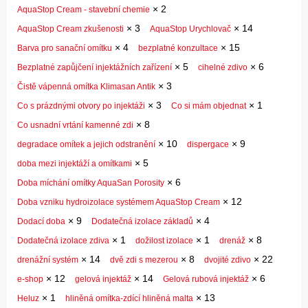
×
2
AquaStop Cream - stavební chemie
×
3
×
14
AquaStop Cream zkušenosti
AquaStop Urychlovač
×
4
×
15
Barva pro sanační omítku
bezplatné konzultace
×
5
×
6
Bezplatné zapůjčení injektážních zařízení
cihelné zdivo
×
3
Čistě vápenná omítka Klimasan Antik
×
3
×
1
Co s prázdnými otvory po injektáži
Co si mám objednat
×
8
Co usnadní vrtání kamenné zdi
×
10
×
9
degradace omítek a jejich odstranění
dispergace
×
5
doba mezi injektáží a omítkami
×
6
Doba míchání omítky AquaSan Porosity
×
12
Doba vzniku hydroizolace systémem AquaStop Cream
×
9
×
4
Dodací doba
Dodatečná izolace základů
×
1
×
1
×
8
Dodatečná izolace zdiva
dožilost izolace
drenáž
×
14
×
8
×
22
drenážní systém
dvě zdi s mezerou
dvojité zdivo
×
12
×
14
×
6
e-shop
gelová injektáž
Gelová rubová injektáž
×
1
×
13
Heluz
hliněná omítka-zdící hliněná malta