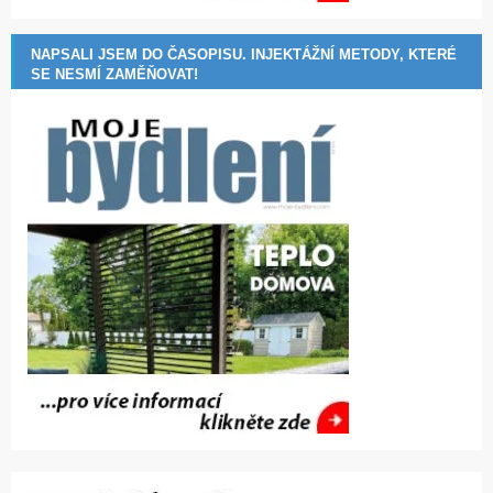
NAPSALI JSEM DO ČASOPISU. INJEKTÁŽNÍ METODY, KTERÉ
SE NESMÍ ZAMĚŇOVAT!