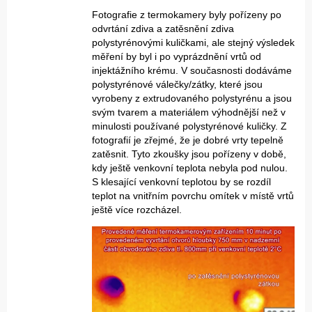
Fotografie z termokamery byly pořízeny po
odvrtání zdiva a zatěsnění zdiva
polystyrénovými kuličkami, ale stejný výsledek
měření by byl i po vyprázdnění vrtů od
injektážního krému. V současnosti dodáváme
polystyrénové válečky/zátky, které jsou
vyrobeny z extrudovaného polystyrénu a jsou
svým tvarem a materiálem výhodnější než v
minulosti používané polystyrénové kuličky. Z
fotografií je zřejmé, že je dobré vrty tepelně
zatěsnit. Tyto zkoušky jsou pořízeny v době,
kdy ještě venkovní teplota nebyla pod nulou.
S klesající venkovní teplotou by se rozdíl
teplot na vnitřním povrchu omítek v místě vrtů
ještě více rozcházel.