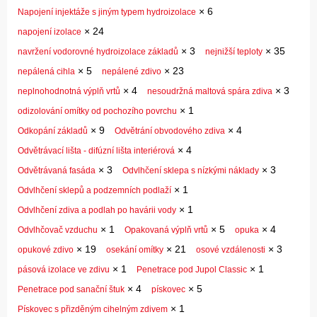
×
6
Napojení injektáže s jiným typem hydroizolace
×
24
napojení izolace
×
3
×
35
navržení vodorovné hydroizolace základů
nejnižší teploty
×
5
×
23
nepálená cihla
nepálené zdivo
×
4
×
3
neplnohodnotná výplň vrtů
nesoudržná maltová spára zdiva
×
1
odizolování omítky od pochozího povrchu
×
9
×
4
Odkopání základů
Odvětrání obvodového zdiva
×
4
Odvětrávací lišta - difúzní lišta interiérová
×
3
×
3
Odvětrávaná fasáda
Odvlhčení sklepa s nízkými náklady
×
1
Odvlhčení sklepů a podzemních podlaží
×
1
Odvlhčení zdiva a podlah po havárii vody
×
1
×
5
×
4
Odvlhčovač vzduchu
Opakovaná výplň vrtů
opuka
×
19
×
21
×
3
opukové zdivo
osekání omítky
osové vzdálenosti
×
1
×
1
pásová izolace ve zdivu
Penetrace pod Jupol Classic
×
4
×
5
Penetrace pod sanační štuk
pískovec
×
1
Pískovec s přizděným cihelným zdivem