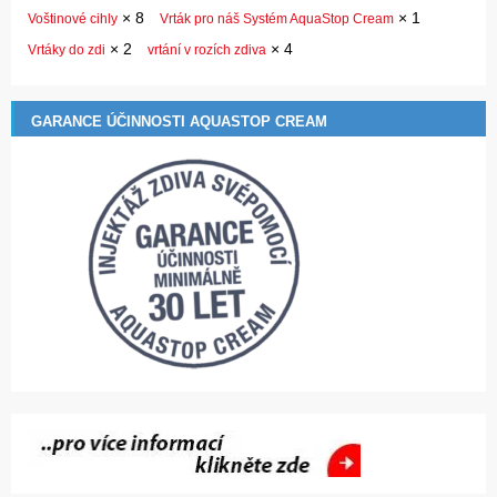
×
8
×
1
Voštinové cihly
Vrták pro náš Systém AquaStop Cream
×
2
×
4
Vrtáky do zdi
vrtání v rozích zdiva
GARANCE ÚČINNOSTI AQUASTOP CREAM