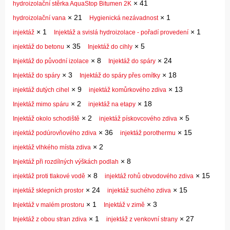
×
41
hydroizolační stěrka AquaStop Bitumen 2K
×
21
×
1
hydroizolační vana
Hygienická nezávadnost
×
1
×
1
injektáž
Injektáž a svislá hydroizolace - pořadí provedení
×
35
×
5
injektáž do betonu
Injektáž do cihly
×
8
×
24
Injektáž do původní izolace
Injektáž do spáry
×
3
×
18
Injektáž do spáry
Injektáž do spáry přes omítky
×
9
×
13
injektáž dutých cihel
injektáž komůrkového zdiva
×
2
×
18
Injektáž mimo spáru
injektáž na etapy
×
2
×
5
Injektáž okolo schodiště
injektáž pískovcového zdiva
×
36
×
15
injektáž podúrovňového zdiva
injektáž porothermu
×
2
injektáž vlhkého místa zdiva
×
8
Injektáž při rozdílných výškách podlah
×
8
×
15
injektáž proti tlakové vodě
injektáž rohů obvodového zdiva
×
24
×
15
injektáž sklepních prostor
injektáž suchého zdiva
×
1
×
3
Injektáž v malém prostoru
Injektáž v zimě
×
1
×
27
Injektáž z obou stran zdiva
injektáž z venkovní strany