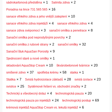
×
1
×
2
sádrokartonová předstěna
Salinita zdiva
×
16
Poradna na lince 731 565 565
×
10
sanace vlhkého zdiva a jeho vnější zateplení
×
4
×
4
sanace vlhkého zdiva injektáží
sanace vlhkého zdiva
×
3
×
8
sanace zdiva svépomocí
sanační omítka a penetrace
×
2
Sanační omítka pod neprodyšnými povrchy
×
2
×
32
sanační omítka z rubové strany
sanační omítky
×
9
Sanační štuk AquaSan Porosity
×
1
Sjednocení staré a nové omítky
×
10
×
20
skladování AquaStop Cream
škvárobetonové tvárnice
×
37
×
58
×
1
smíšené zdivo
spotřeba krému
staika
×
7
×
28
×
23
Statika
Svislá hydroizolace základů
svislá izolace
×
25
×
2
svislice
Systémové řešení vs. obchodní značky
×
4
×
20
Technický a všeobecný dotaz
technologická pauza
×
24
×
69
technologická pauza po injektáži
technologický postup
×
6
krémová injektáž AquaStop Cream vs. tekutá injektáž