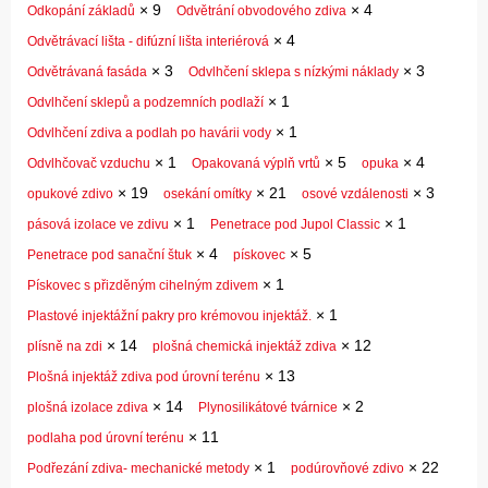
×
9
×
4
Odkopání základů
Odvětrání obvodového zdiva
×
4
Odvětrávací lišta - difúzní lišta interiérová
×
3
×
3
Odvětrávaná fasáda
Odvlhčení sklepa s nízkými náklady
×
1
Odvlhčení sklepů a podzemních podlaží
×
1
Odvlhčení zdiva a podlah po havárii vody
×
1
×
5
×
4
Odvlhčovač vzduchu
Opakovaná výplň vrtů
opuka
×
19
×
21
×
3
opukové zdivo
osekání omítky
osové vzdálenosti
×
1
×
1
pásová izolace ve zdivu
Penetrace pod Jupol Classic
×
4
×
5
Penetrace pod sanační štuk
pískovec
×
1
Pískovec s přizděným cihelným zdivem
×
1
Plastové injektážní pakry pro krémovou injektáž.
×
14
×
12
plísně na zdi
plošná chemická injektáž zdiva
×
13
Plošná injektáž zdiva pod úrovní terénu
×
14
×
2
plošná izolace zdiva
Plynosilikátové tvárnice
×
11
podlaha pod úrovní terénu
×
1
×
22
Podřezání zdiva- mechanické metody
podúrovňové zdivo