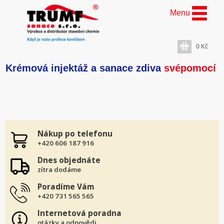
Menu
0
Kč
Krémová injektáž a sanace zdiva
svépomocí
Nákup po telefonu
+420 606 187 916
Dnes objednáte
zítra dodáme
Poradíme Vám
+420 731 565 565
Internetová poradna
otázky a odpovědi