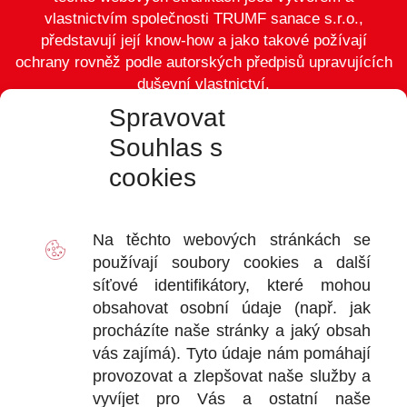
vlastnictvím společnosti TRUMF sanace s.r.o.,
představují její know-how a jako takové požívají
ochrany rovněž podle autorských předpisů upravujících
duševní vlastnictví.
Spravovat
Souhlas s
cookies
VÝDEJ
D
Na těchto webových stránkách se
2
používají soubory
cookies
a další
Ot
síťové identifikátory, které mohou
+
obsahovat osobní údaje (např. jak
+
procházíte naše stránky a jaký obsah
vás zajímá). Tyto údaje nám pomáhají
provozovat a zlepšovat naše služby a
vyvíjet pro Vás a ostatní naše