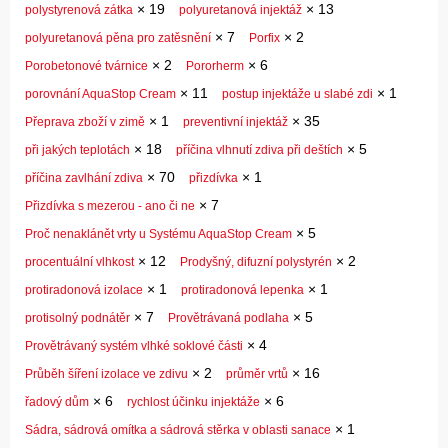
×
19
×
13
polystyrenová zátka
polyuretanová injektáž
×
7
×
2
polyuretanová pěna pro zatěsnění
Porfix
×
2
×
6
Porobetonové tvárnice
Pororherm
×
11
×
1
porovnání AquaStop Cream
postup injektáže u slabé zdi
×
1
×
35
Přeprava zboží v zimě
preventivní injektáž
×
18
×
5
při jakých teplotách
příčina vlhnutí zdiva při deštích
×
70
×
1
příčina zavlhání zdiva
přizdívka
×
7
Přizdívka s mezerou - ano či ne
×
5
Proč nenaklánět vrty u Systému AquaStop Cream
×
12
×
2
procentuální vlhkost
Prodyšný, difuzní polystyrén
×
1
×
1
protiradonová izolace
protiradonová lepenka
×
7
×
5
protisolný podnátěr
Provětrávaná podlaha
×
4
Provětrávaný systém vlhké soklové části
×
2
×
16
Průběh šíření izolace ve zdivu
průměr vrtů
×
6
×
6
řadový dům
rychlost účinku injektáže
×
1
Sádra, sádrová omítka a sádrová stěrka v oblasti sanace