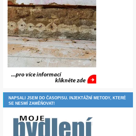
NAPSALI JSEM DO ČASOPISU. INJEKTÁŽNÍ METODY, KTERÉ
SE NESMÍ ZAMĚŇOVAT!