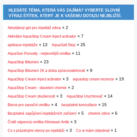
HLEDÁTE TÉMA, KTERÁ VÁS ZAJÍMÁ? VYBERTE SLOVNÍ
VÝRAZ-ŠTÍTEK, KTERÝ JE K VAŠEMU DOTAZU NEJBLIŽŠÍ.
×
2
Akrylátový gel pro injektáž zdiva
×
7
Aktivátor AquaStop Cream Inject activator
×
13
×
25
aplikace injektáže
AquaSalt Stop
×
11
AquaSan Porosity - nejlevnější omítka
×
23
AquaStop Bitumen
×
9
AquaStop Bitumen 2K a doba zpracovatelnosti
×
3
×
19
AquaStop Cream Inject activator
aquastop cream recenze
×
2
AquaStop Cream - stavební chemie
×
3
×
14
AquaStop Cream zkušenosti
AquaStop Urychlovač
×
4
×
15
Barva pro sanační omítku
bezplatné konzultace
×
5
×
6
Bezplatné zapůjčení injektážních zařízení
cihelné zdivo
×
3
Čistě vápenná omítka Klimasan Antik
×
3
×
1
Co s prázdnými otvory po injektáži
Co si mám objednat