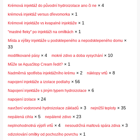
×
4
Krémová injektáž do původní hydroizolace ano či ne
×
1
krémová injektáž versus dřevomorka
×
1
Krémové injektáže vs kvapalné injektáže
×
1
"mastné fleky" po injektáži na omítkách
×
Místa a výšky injektáže u podsklepeného a nepodsklepeného domu
33
×
4
×
10
modifikované pásy
mokré zdivo a doba vysychání
×
1
Může se AquaStop Cream ředit?
×
2
×
8
Nadměrná spotřeba injektážního krému
náklopy vrtů
×
56
napojení injektáže a izolace podlahy
×
6
Napojení injektáže s jiným typem hydroizolace
×
24
napojení izolace
×
3
×
35
navržení vodorovné hydroizolace základů
nejnižší teploty
×
5
×
23
nepálená cihla
nepálené zdivo
×
4
×
3
neplnohodnotná výplň vrtů
nesoudržná maltová spára zdiva
×
1
odizolování omítky od pochozího povrchu