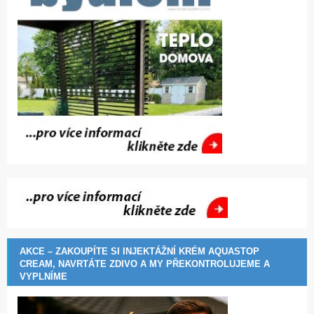
AKCE – ZAKOUPÍTE SI INJEKTÁŽNÍ KRÉM AQUASTOP
CREAM, NAVRTÁTE ZDIVO A MY PŘEKONTROLUJEME A
VYPLNÍME