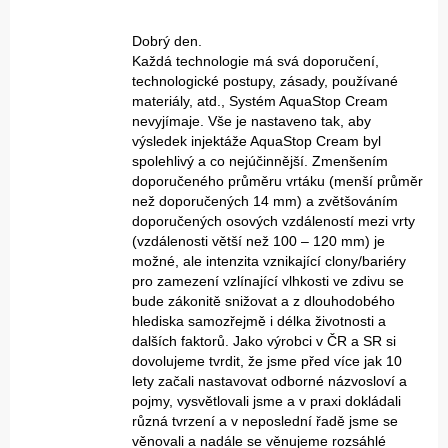
Dobrý den.
Každá technologie má svá doporučení,
technologické postupy, zásady, používané
materiály, atd., Systém AquaStop Cream
nevyjímaje. Vše je nastaveno tak, aby
výsledek injektáže AquaStop Cream byl
spolehlivý a co nejúčinnější. Zmenšením
doporučeného průměru vrtáku (menší průměr
než doporučených 14 mm) a zvětšováním
doporučených osových vzdáleností mezi vrty
(vzdálenosti větší než 100 – 120 mm) je
možné, ale intenzita vznikající clony/bariéry
pro zamezení vzlínající vlhkosti ve zdivu se
bude zákonitě snižovat a z dlouhodobého
hlediska samozřejmě i délka životnosti a
dalších faktorů. Jako výrobci v ČR a SR si
dovolujeme tvrdit, že jsme před více jak 10
lety začali nastavovat odborné názvosloví a
pojmy, vysvětlovali jsme a v praxi dokládali
různá tvrzení a v neposlední řadě jsme se
věnovali a nadále se věnujeme rozsáhlé