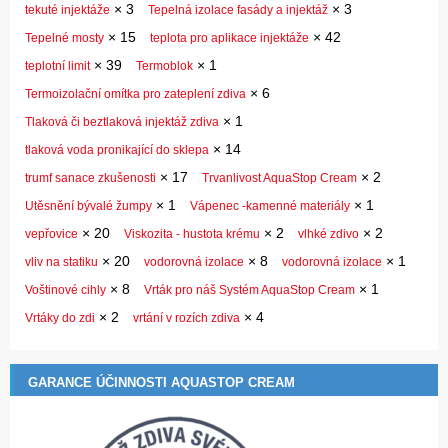
×
3
×
3
tekuté injektáže
Tepelná izolace fasády a injektáž
×
15
×
42
Tepelné mosty
teplota pro aplikace injektáže
×
39
×
1
teplotní limit
Termoblok
×
6
Termoizolační omítka pro zateplení zdiva
×
1
Tlaková či beztlaková injektáž zdiva
×
14
tlaková voda pronikající do sklepa
×
17
×
2
trumf sanace zkušenosti
Trvanlivost AquaStop Cream
×
1
×
1
Utěsnění bývalé žumpy
Vápenec -kamenné materiály
×
20
×
2
×
2
vepřovice
Viskozita - hustota krému
vlhké zdivo
×
20
×
8
×
1
vliv na statiku
vodorovná izolace
vodorovná izolace
×
8
×
1
Voštinové cihly
Vrták pro náš Systém AquaStop Cream
×
2
×
4
Vrtáky do zdi
vrtání v rozích zdiva
GARANCE ÚČINNOSTI AQUASTOP CREAM