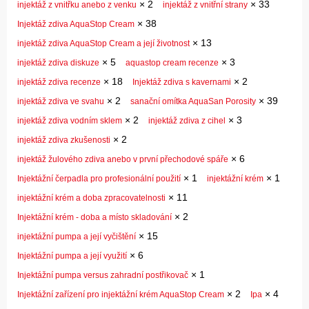
×
2
×
33
injektáž z vnitřku anebo z venku
injektáž z vnitřní strany
×
38
Injektáž zdiva AquaStop Cream
×
13
injektáž zdiva AquaStop Cream a její životnost
×
5
×
3
injektáž zdiva diskuze
aquastop cream recenze
×
18
×
2
injektáž zdiva recenze
Injektáž zdiva s kavernami
×
2
×
39
injektáž zdiva ve svahu
sanační omítka AquaSan Porosity
×
2
×
3
injektáž zdiva vodním sklem
injektáž zdiva z cihel
×
2
injektáž zdiva zkušenosti
×
6
injektáž žulového zdiva anebo v první přechodové spáře
×
1
×
1
Injektážní čerpadla pro profesionální použití
injektážní krém
×
11
injektážní krém a doba zpracovatelnosti
×
2
Injektážní krém - doba a místo skladování
×
15
injektážní pumpa a její vyčištění
×
6
Injektážní pumpa a její využití
×
1
Injektážní pumpa versus zahradní postřikovač
×
2
×
4
Injektážní zařízení pro injektážní krém AquaStop Cream
Ipa