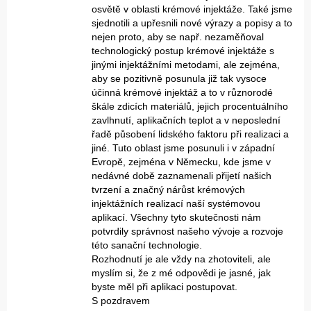
osvětě v oblasti krémové injektáže. Také jsme
sjednotili a upřesnili nové výrazy a popisy a to
nejen proto, aby se např. nezaměňoval
technologický postup krémové injektáže s
jinými injektážními metodami, ale zejména,
aby se pozitivně posunula již tak vysoce
účinná krémové injektáž a to v různorodé
škále zdicích materiálů, jejich procentuálního
zavlhnutí, aplikačních teplot a v neposlední
řadě působení lidského faktoru při realizaci a
jiné. Tuto oblast jsme posunuli i v západní
Evropě, zejména v Německu, kde jsme v
nedávné době zaznamenali přijetí našich
tvrzení a značný nárůst krémových
injektážních realizací naší systémovou
aplikací. Všechny tyto skutečnosti nám
potvrdily správnost našeho vývoje a rozvoje
této sanační technologie.
Rozhodnutí je ale vždy na zhotoviteli, ale
myslím si, že z mé odpovědi je jasné, jak
byste měl při aplikaci postupovat.
S pozdravem