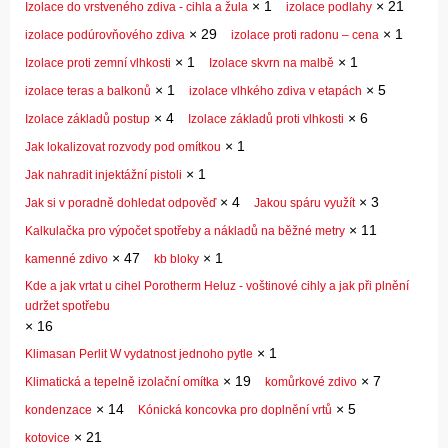
×
1
×
21
Izolace do vrstveného zdiva - cihla a žula
izolace podlahy
×
29
×
1
izolace podúrovňového zdiva
izolace proti radonu – cena
×
1
×
1
Izolace proti zemní vlhkosti
Izolace skvrn na malbě
×
1
×
5
izolace teras a balkonů
izolace vlhkého zdiva v etapách
×
4
×
6
Izolace základů postup
Izolace základů proti vlhkosti
×
1
Jak lokalizovat rozvody pod omítkou
×
1
Jak nahradit injektážní pistoli
×
4
×
3
Jak si v poradně dohledat odpověď
Jakou spáru využít
×
11
Kalkulačka pro výpočet spotřeby a nákladů na běžné metry
×
47
×
1
kamenné zdivo
kb bloky
Kde a jak vrtat u cihel Porotherm Heluz - voštinové cihly a jak při plnění
udržet spotřebu
×
16
×
1
Klimasan Perlit W vydatnost jednoho pytle
×
19
×
7
Klimatická a tepelně izolační omítka
komůrkové zdivo
×
14
×
5
kondenzace
Kónická koncovka pro doplnění vrtů
×
21
kotovice