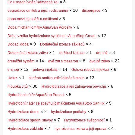
×
8
Co usnadní vrtání kamenné zdi
×
10
×
9
degradace omítek a jejich odstranění
dispergace
×
5
doba mezi injektáží a omítkami
×
6
Doba míchání omítky AquaSan Porosity
×
12
Doba vzniku hydroizolace systémem AquaStop Cream
×
9
×
4
Dodací doba
Dodatečná izolace základů
×
1
×
1
×
8
Dodatečná izolace zdiva
dožilost izolace
drenáž
×
14
×
8
×
22
drenážní systém
dvě zdi s mezerou
dvojité zdivo
×
12
×
14
×
6
e-shop
gelová injektáž
Gelová rubová injektáž
×
1
×
13
Heluz
hliněná omítka-zdící hliněná malta
×
30
×
6
hloubka vrtů
Hydrofobizace a její zatmavení povrchu
×
5
Hydrofobní nátěr AquaStop Protect
×
5
Hydrofobní nátěr se zpevňujícím účinkem AquaStop SanFix
×
2
×
8
Hydroizolace domu
hydroizolace podlahy
×
7
×
1
Hydroizolace spodní stavby
Hydroizolace svépomocí
×
7
×
4
Hydroizolace základů
hydroizolace zdiva a její oprava