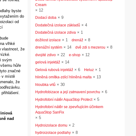
Cream
×
12
podlahy byste
s vytažením do
×
9
Dodací doba
oizolaci od
×
4
Dodatečná izolace základů
cí
×
1
Dodatečná izolace zdiva
 bude
×
1
×
8
dožilost izolace
drenáž
 na vlhké
×
14
×
8
drenážní systém
dvě zdi s mezerou
 vlastnost, že
nízké.
×
22
×
12
dvojité zdivo
e-shop
ně svým
×
14
gelová injektáž
e všemu hůře
×
6
×
1
Gelová rubová injektáž
Heluz
 tyto značné
é v místě
×
13
hliněná omítka-zdící hliněná malta
amenalo, že
×
30
hloubka vrtů
 podřezávku.
×
6
Hydrofobizace a její zatmavení povrchu
přihlášení.
×
5
Hydrofobní nátěr AquaStop Protect
Hydrofobní nátěr se zpevňujícím účinkem
AquaStop SanFix
liniová
×
5
ěsně nad
×
2
Hydroizolace domu
×
8
hydroizolace podlahy