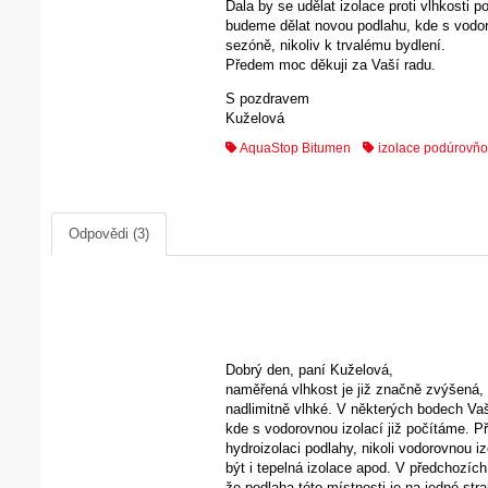
Dala by se udělat izolace proti vlhkosti
budeme dělat novou podlahu, kde s vodoro
sezóně, nikoliv k trvalému bydlení.
Předem moc děkuji za Vaší radu.
S pozdravem
Kuželová
AquaStop Bitumen
izolace podúrovňo
Odpovědi (3)
Dobrý den, paní Kuželová,
naměřená vlhkost je již značně zvýšená, 
nadlimitně vlhké. V některých bodech Va
kde s vodorovnou izolací již počítáme. P
hydroizolaci podlahy, nikoli vodorovnou i
být i tepelná izolace apod. V předchozíc
že podlaha této místnosti je na jedné str