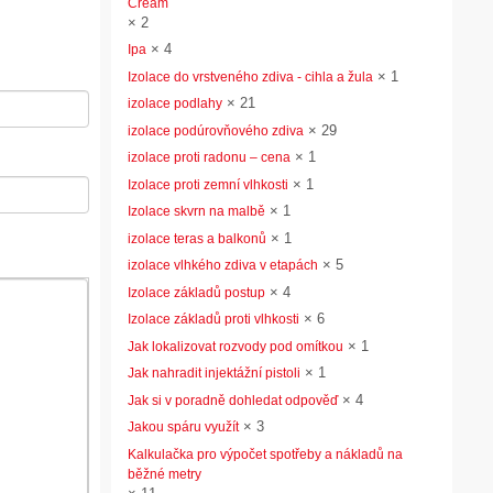
Cream
×
2
×
4
Ipa
×
1
Izolace do vrstveného zdiva - cihla a žula
×
21
izolace podlahy
×
29
izolace podúrovňového zdiva
×
1
izolace proti radonu – cena
×
1
Izolace proti zemní vlhkosti
×
1
Izolace skvrn na malbě
×
1
izolace teras a balkonů
×
5
izolace vlhkého zdiva v etapách
×
4
Izolace základů postup
×
6
Izolace základů proti vlhkosti
×
1
Jak lokalizovat rozvody pod omítkou
×
1
Jak nahradit injektážní pistoli
×
4
Jak si v poradně dohledat odpověď
×
3
Jakou spáru využít
Kalkulačka pro výpočet spotřeby a nákladů na
běžné metry