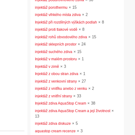
injektáž podúrovňového zdiva
×
15
injektáž porothermu
×
2
injektáž vlhkého místa zdiva
×
8
Injektáž při rozdílných výškách podlah
×
8
injektáž proti tlakové vodě
×
15
injektáž rohů obvodového zdiva
×
24
injektáž sklepních prostor
×
15
injektáž suchého zdiva
×
1
Injektáž v malém prostoru
×
3
Injektáž v zimě
×
1
Injektáž z obou stran zdiva
×
27
injektáž z venkovní strany
×
2
injektáž z vnitřku anebo z venku
×
33
injektáž z vnitřní strany
×
38
Injektáž zdiva AquaStop Cream
×
injektáž zdiva AquaStop Cream a její životnost
13
×
5
injektáž zdiva diskuze
×
3
aquastop cream recenze