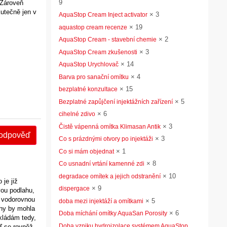
9
?Zároveň
kutečně jen v
×
3
AquaStop Cream Inject activator
×
19
aquastop cream recenze
×
2
AquaStop Cream - stavební chemie
×
3
AquaStop Cream zkušenosti
×
14
AquaStop Urychlovač
×
4
Barva pro sanační omítku
×
15
bezplatné konzultace
×
5
Bezplatné zapůjčení injektážních zařízení
×
6
cihelné zdivo
×
3
Čistě vápenná omítka Klimasan Antik
 odpověď
×
3
Co s prázdnými otvory po injektáži
×
1
Co si mám objednat
×
8
Co usnadní vrtání kamenné zdi
×
10
degradace omítek a jejich odstranění
je již
×
9
dispergace
vou podlahu,
e vodorovnou
×
5
doba mezi injektáží a omítkami
ahy by mohla
×
6
Doba míchání omítky AquaSan Porosity
kládám tedy,
Doba vzniku hydroizolace systémem AquaStop
eď se rovněž