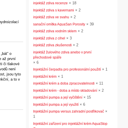
×
18
injektáž zdiva recenze
×
2
Injektáž zdiva s kavernami
×
2
injektáž zdiva ve svahu
hydroizolací
×
39
sanační omítka AquaSan Porosity
×
2
injektáž zdiva vodním sklem
×
3
injektáž zdiva z cihel
×
2
injektáž zdiva zkušenosti
injektáž žulového zdiva anebo v první
„bát“ o
přechodové spáře
e až první
×
6
i či tlakové
ůvodů není
×
1
Injektážní čerpadla pro profesionální použití
st, jsou tyto
×
1
injektážní krém
kční, a to v
×
11
injektážní krém a doba zpracovatelnosti
×
2
Injektážní krém - doba a místo skladování
×
15
injektážní pumpa a její vyčištění
×
6
Injektážní pumpa a její využití
×
Injektážní pumpa versus zahradní postřikovač
1
Injektážní zařízení pro injektážní krém AquaStop