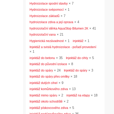
×
7
Hydroizolace spodní stavby
×
1
Hydroizolace svépomocí
×
7
Hydroizolace základů
×
4
hydroizolace zdiva a její oprava
×
41
hydroizolační stěrka AquaStop Bitumen 2K
×
21
hydroizolační vana
×
1
×
1
Hygienická nezávadnost
injektáž
Injektáž a svislá hydroizolace - pořadí provedení
×
1
×
35
×
5
injektáž do betonu
Injektáž do cihly
×
8
Injektáž do původní izolace
×
24
×
3
Injektáž do spáry
Injektáž do spáry
×
18
Injektáž do spáry přes omítky
×
9
injektáž dutých cihel
×
13
injektáž komůrkového zdiva
×
2
×
18
Injektáž mimo spáru
injektáž na etapy
×
2
Injektáž okolo schodiště
×
5
injektáž pískovcového zdiva
×
36