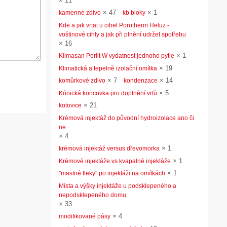
×
11
×
47
×
1
kamenné zdivo
kb bloky
Kde a jak vrtat u cihel Porotherm Heluz -
voštinové cihly a jak při plnění udržet spotřebu
×
16
×
1
Klimasan Perlit W vydatnost jednoho pytle
×
19
Klimatická a tepelně izolační omítka
×
7
×
14
komůrkové zdivo
kondenzace
×
5
Kónická koncovka pro doplnění vrtů
×
21
kotovice
Krémová injektáž do původní hydroizolace ano či
ne
×
4
×
1
krémová injektáž versus dřevomorka
×
1
Krémové injektáže vs kvapalné injektáže
×
1
"mastné fleky" po injektáži na omítkách
Místa a výšky injektáže u podsklepeného a
nepodsklepeného domu
×
33
×
4
modifikované pásy