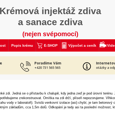
Krémová injektáž zdiva
a sanace zdiva
(nejen svépomocí)
ost
Popis krému
E-SHOP
Výpočet a ceník
Vid
e
Poradíme Vám
Interneto
+420 731 565 565
otázky a od
é zdi. Jedná se o přístavbu k chalupě, kdy jedna zeď je pod úrovní terénu. 
potřebujeme zrekonstruovat. Omítka na zdi drží, plíseň nepozorujeme. Vlhko
u vody v laboratoři). Svislá venkovní izolace (asi) chybí, je tam betonový 
tným základům, cca 1,5m dolů. Odkopání je tedy asi ta poslední možnost, 