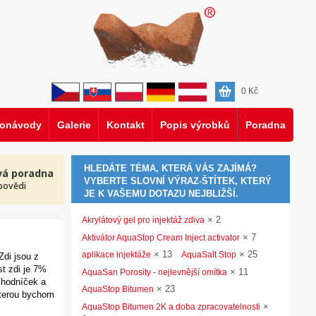
0
Kč
eonávody
Galerie
Kontakt
Popis výrobků
Poradna
HLEDÁTE TÉMA, KTERÁ VÁS ZAJÍMÁ?
vá poradna
VYBERTE SLOVNÍ VÝRAZ-ŠTÍTEK, KTERÝ
povědi
JE K VAŠEMU DOTAZU NEJBLIŽŠÍ.
×
2
Akrylátový gel pro injektáž zdiva
×
7
Aktivátor AquaStop Cream Inject activator
×
13
×
25
aplikace injektáže
AquaSalt Stop
Zdi jsou z
st zdi je 7%
×
11
AquaSan Porosity - nejlevnější omítka
chodníček a
×
23
AquaStop Bitumen
kterou bychom
×
AquaStop Bitumen 2K a doba zpracovatelnosti