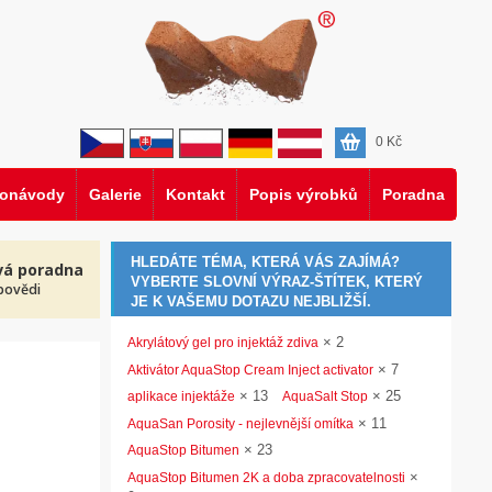
0
Kč
eonávody
Galerie
Kontakt
Popis výrobků
Poradna
HLEDÁTE TÉMA, KTERÁ VÁS ZAJÍMÁ?
vá poradna
VYBERTE SLOVNÍ VÝRAZ-ŠTÍTEK, KTERÝ
povědi
JE K VAŠEMU DOTAZU NEJBLIŽŠÍ.
×
2
Akrylátový gel pro injektáž zdiva
×
7
Aktivátor AquaStop Cream Inject activator
×
13
×
25
aplikace injektáže
AquaSalt Stop
×
11
AquaSan Porosity - nejlevnější omítka
×
23
AquaStop Bitumen
×
AquaStop Bitumen 2K a doba zpracovatelnosti