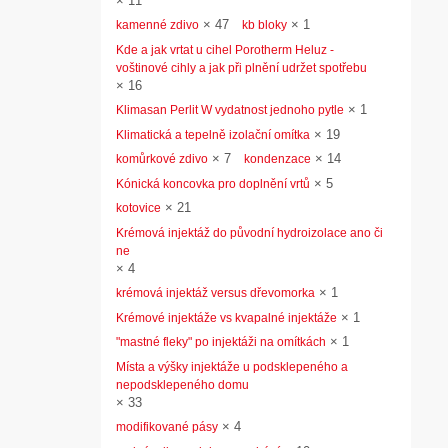
×
11
×
47
×
1
kamenné zdivo
kb bloky
Kde a jak vrtat u cihel Porotherm Heluz -
voštinové cihly a jak při plnění udržet spotřebu
×
16
×
1
Klimasan Perlit W vydatnost jednoho pytle
×
19
Klimatická a tepelně izolační omítka
×
7
×
14
komůrkové zdivo
kondenzace
×
5
Kónická koncovka pro doplnění vrtů
×
21
kotovice
Krémová injektáž do původní hydroizolace ano či
ne
×
4
×
1
krémová injektáž versus dřevomorka
×
1
Krémové injektáže vs kvapalné injektáže
×
1
"mastné fleky" po injektáži na omítkách
Místa a výšky injektáže u podsklepeného a
nepodsklepeného domu
×
33
×
4
modifikované pásy