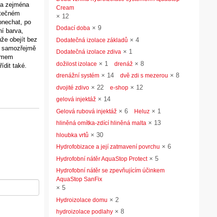
é a zejména
Cream
atečném
×
12
onechat, po
×
9
Dodací doba
ní barva,
ůže obejít bez
×
4
Dodatečná izolace základů
je samozřejmě
×
1
Dodatečná izolace zdiva
témem
×
1
×
8
dožilost izolace
drenáž
dit také.
×
14
×
8
drenážní systém
dvě zdi s mezerou
×
22
×
12
dvojité zdivo
e-shop
×
14
gelová injektáž
×
6
×
1
Gelová rubová injektáž
Heluz
×
13
hliněná omítka-zdící hliněná malta
×
30
hloubka vrtů
×
6
Hydrofobizace a její zatmavení povrchu
×
5
Hydrofobní nátěr AquaStop Protect
Hydrofobní nátěr se zpevňujícím účinkem
AquaStop SanFix
×
5
×
2
Hydroizolace domu
×
8
hydroizolace podlahy