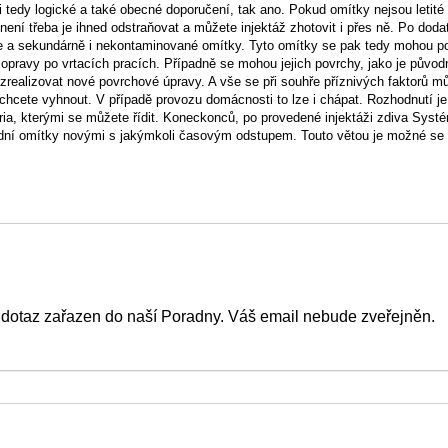
i tedy logické a také obecné doporučení, tak ano. Pokud omítky nejsou letit
 není třeba je ihned odstraňovat a můžete injektáž zhotovit i přes ně. Po dod
ne a sekundárně i nekontaminované omítky. Tyto omítky se pak tedy mohou p
 opravy po vrtacích pracích. Případně se mohou jejich povrchy, jako je původ
 zrealizovat nové povrchové úpravy. A vše se při souhře příznivých faktorů m
hcete vyhnout. V případě provozu domácnosti to lze i chápat. Rozhodnutí 
éria, kterými se můžete řídit. Koneckonců, po provedené injektáži zdiva Sys
ní omítky novými s jakýmkoli časovým odstupem. Touto větou je možné se ří
 dotaz zařazen do naší Poradny. Váš email nebude zveřejněn.