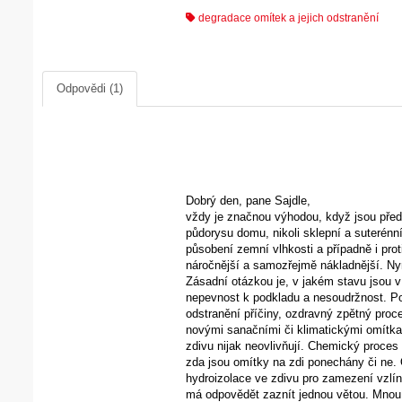
degradace omítek a jejich odstranění
Odpovědi (1)
Dobrý den, pane Sajdle,
vždy je značnou výhodou, když jsou před
půdorysu domu, nikoli sklepní a suterénní
působení zemní vlhkosti a případně i prot
náročnější a samozřejmě nákladnější. N
Zásadní otázkou je, v jakém stavu jsou v
nepevnost k podkladu a nesoudržnost. Pok
odstranění příčiny, ozdravný zpětný pro
novými sanačními či klimatickými omítkam
zdivu nijak neovlivňují. Chemický proces 
zda jsou omítky na zdi ponechány či ne.
hydroizolace ve zdivu pro zamezení vzlín
má odpovědět zaznít jednou větou. Mnou 