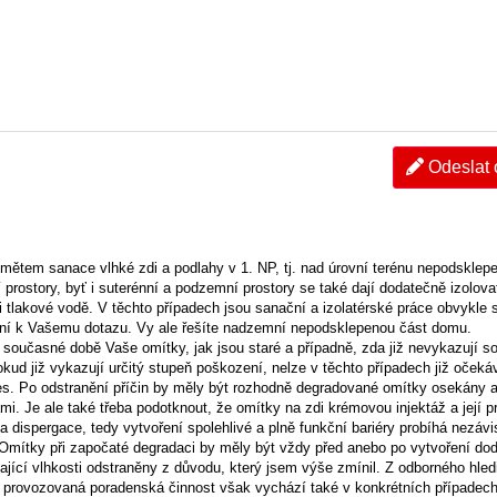
Odeslat
mětem sanace vlhké zdi a podlahy v 1. NP, tj. nad úrovní terénu nepodsklep
 prostory, byť i suterénní a podzemní prostory se také dají dodatečně izolovat
i tlakové vodě. V těchto případech jsou sanační a izolatérské práce obvykle sl
yní k Vašemu dotazu. Vy ale řešíte nadzemní nepodsklepenou část domu.
 současné době Vaše omítky, jak jsou staré a případně, zda již nevykazují s
ud již vykazují určitý stupeň poškození, nelze v těchto případech již očekáv
ces. Po odstranění příčin by měly být rozhodně degradované omítky osekány 
i. Je ale také třeba podotknout, že omítky na zdi krémovou injektáž a její p
a dispergace, tedy vytvoření spolehlivé a plně funkční bariéry probíhá nezávi
 Omítky při započaté degradaci by měly být vždy před anebo po vytvoření do
ající vlhkosti odstraněny z důvodu, který jsem výše zmínil. Z odborného hle
provozovaná poradenská činnost však vychází také v konkrétních případech