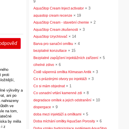
9
×
3
AquaStop Cream Inject activator
×
19
aquastop cream recenze
×
2
AquaStop Cream - stavební chemie
×
3
AquaStop Cream zkušenosti
×
14
AquaStop Urychlovač
 odpověď
×
4
Barva pro sanační omítku
×
15
bezplatné konzultace
×
5
Bezplatné zapůjčení injektážních zařízení
×
6
cihelné zdivo
eného
×
3
Čistě vápenná omítka Klimasan Antik
 proti
×
3
Co s prázdnými otvory po injektáži
ožitější,
×
1
Co si mám objednat
olné výkvěty a
×
8
Co usnadní vrtání kamenné zdi
at, ani po
×
10
degradace omítek a jejich odstranění
a nahrazeny
růběh ve
×
9
dispergace
sle na tom,
×
5
doba mezi injektáží a omítkami
datečné
×
6
Doba míchání omítky AquaSan Porosity
diska by měla
 i z
Doba vzniku hydroizolace systémem AquaStop