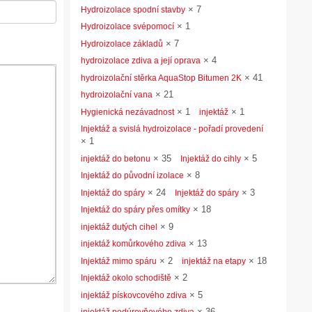
×
7
Hydroizolace spodní stavby
×
1
Hydroizolace svépomocí
×
7
Hydroizolace základů
×
4
hydroizolace zdiva a její oprava
×
41
hydroizolační stěrka AquaStop Bitumen 2K
×
21
hydroizolační vana
×
1
×
1
Hygienická nezávadnost
injektáž
Injektáž a svislá hydroizolace - pořadí provedení
×
1
×
35
×
5
injektáž do betonu
Injektáž do cihly
×
8
Injektáž do původní izolace
×
24
×
3
Injektáž do spáry
Injektáž do spáry
×
18
Injektáž do spáry přes omítky
×
9
injektáž dutých cihel
×
13
injektáž komůrkového zdiva
×
2
×
18
Injektáž mimo spáru
injektáž na etapy
×
2
Injektáž okolo schodiště
×
5
injektáž pískovcového zdiva
×
36