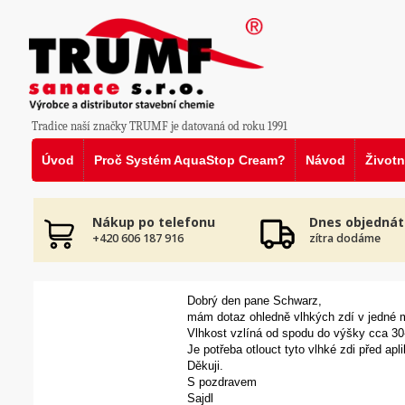
Tradice naší značky TRUMF je datovaná od roku 1991
Úvod
Proč Systém AquaStop Cream?
Návod
Životn
Nákup po telefonu
Dnes objednát
+420 606 187 916
zítra dodáme
Dobrý den pane Schwarz,
mám dotaz ohledně vlhkých zdí v jedné m
Vlhkost vzlíná od spodu do výšky cca 30
Je potřeba otlouct tyto vlhké zdi před apl
Děkuji.
S pozdravem
Sajdl