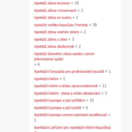
×
18
injektáž zdiva recenze
×
2
Injektáž zdiva s kavernami
×
2
injektáž zdiva ve svahu
×
39
sanační omítka AquaSan Porosity
×
2
injektáž zdiva vodním sklem
×
3
injektáž zdiva z cihel
×
2
injektáž zdiva zkušenosti
injektáž žulového zdiva anebo v první
přechodové spáře
×
6
×
1
Injektážní čerpadla pro profesionální použití
×
1
injektážní krém
×
11
injektážní krém a doba zpracovatelnosti
×
2
Injektážní krém - doba a místo skladování
×
15
injektážní pumpa a její vyčištění
×
6
Injektážní pumpa a její využití
×
Injektážní pumpa versus zahradní postřikovač
1
Injektážní zařízení pro injektážní krém AquaStop