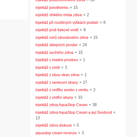
injektáž podúrovňového zdiva
×
15
injektáž porothermu
×
2
injektáž vlhkého místa zdiva
×
8
Injektáž při rozdílných výškách podlah
×
8
injektáž proti tlakové vodě
×
15
injektáž rohů obvodového zdiva
×
24
injektáž sklepních prostor
×
15
injektáž suchého zdiva
×
1
Injektáž v malém prostoru
×
3
Injektáž v zimě
×
1
Injektáž z obou stran zdiva
×
27
injektáž z venkovní strany
×
2
injektáž z vnitřku anebo z venku
×
33
injektáž z vnitřní strany
×
38
Injektáž zdiva AquaStop Cream
×
injektáž zdiva AquaStop Cream a její životnost
13
×
5
injektáž zdiva diskuze
×
3
aquastop cream recenze