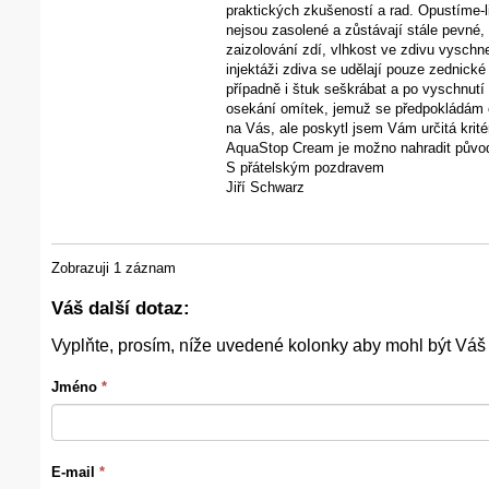
praktických zkušeností a rad. Opustíme-l
nejsou zasolené a zůstávají stále pevné,
zaizolování zdí, vlhkost ve zdivu vysch
injektáži zdiva se udělají pouze zednické
případně i štuk seškrábat a po vyschnutí
osekání omítek, jemuž se předpokládám c
na Vás, ale poskytl jsem Vám určitá krit
AquaStop Cream je možno nahradit původ
S přátelským pozdravem
Jiří Schwarz
Zobrazuji 1 záznam
Váš další dotaz:
Vyplňte, prosím, níže uvedené kolonky aby mohl být Váš
Jméno
*
E-mail
*