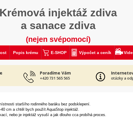
Krémová injektáž zdiva
a sanace zdiva
(nejen svépomocí)
ost
Popis krému
E-SHOP
Výpočet a ceník
Vid
e
Poradíme Vám
Interneto
+420 731 565 565
otázky a od
ístnosti staršího rodinného baráku bez podsklepení.
-40 cm a chtěl bych použít AquaStop injektáž.
ikací, nebo je injektáž vysuší a jak dlouho cca probíhá proces.