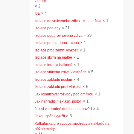
Cream
×
2
×
4
Ipa
×
1
Izolace do vrstveného zdiva - cihla a žula
×
21
izolace podlahy
×
29
izolace podúrovňového zdiva
×
1
izolace proti radonu – cena
×
1
Izolace proti zemní vlhkosti
×
1
Izolace skvrn na malbě
×
1
izolace teras a balkonů
×
5
izolace vlhkého zdiva v etapách
×
4
Izolace základů postup
×
6
Izolace základů proti vlhkosti
×
1
Jak lokalizovat rozvody pod omítkou
×
1
Jak nahradit injektážní pistoli
×
4
Jak si v poradně dohledat odpověď
×
3
Jakou spáru využít
Kalkulačka pro výpočet spotřeby a nákladů na
běžné metry