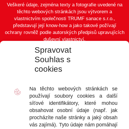
Veškeré údaje, zejména texty a fotografie uvedené na
těchto webových stránkách jsou výtvorem a
vlastnictvím společnosti TRUMF sanace s.r.o.,
představují její know-how a jako takové požívají
ochrany rovněž podle autorských předpisů upravujících
duševní vlastnictví.
Spravovat
Souhlas s
cookies
VÝDEJ
D
Na těchto webových stránkách se
2
používají soubory
cookies
a další
Ot
síťové identifikátory, které mohou
+
obsahovat osobní údaje (např. jak
+
procházíte naše stránky a jaký obsah
vás zajímá). Tyto údaje nám pomáhají