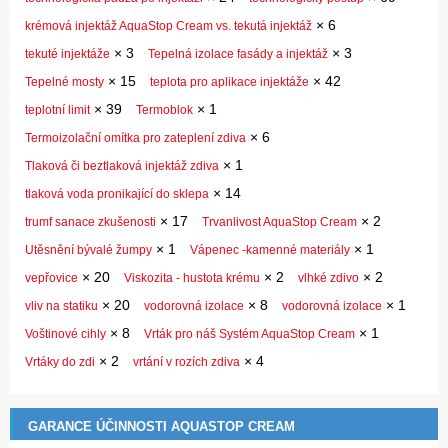
×
6
krémová injektáž AquaStop Cream vs. tekutá injektáž
×
3
×
3
tekuté injektáže
Tepelná izolace fasády a injektáž
×
15
×
42
Tepelné mosty
teplota pro aplikace injektáže
×
39
×
1
teplotní limit
Termoblok
×
6
Termoizolační omítka pro zateplení zdiva
×
1
Tlaková či beztlaková injektáž zdiva
×
14
tlaková voda pronikající do sklepa
×
17
×
2
trumf sanace zkušenosti
Trvanlivost AquaStop Cream
×
1
×
1
Utěsnění bývalé žumpy
Vápenec -kamenné materiály
×
20
×
2
×
2
vepřovice
Viskozita - hustota krému
vlhké zdivo
×
20
×
8
×
1
vliv na statiku
vodorovná izolace
vodorovná izolace
×
8
×
1
Voštinové cihly
Vrták pro náš Systém AquaStop Cream
×
2
×
4
Vrtáky do zdi
vrtání v rozích zdiva
GARANCE ÚČINNOSTI AQUASTOP CREAM