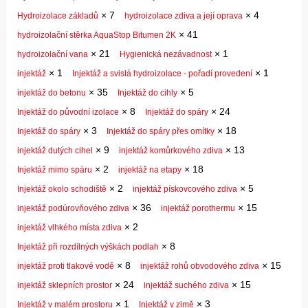
×
7
×
4
Hydroizolace základů
hydroizolace zdiva a její oprava
×
41
hydroizolační stěrka AquaStop Bitumen 2K
×
21
×
1
hydroizolační vana
Hygienická nezávadnost
×
1
×
1
injektáž
Injektáž a svislá hydroizolace - pořadí provedení
×
35
×
5
injektáž do betonu
Injektáž do cihly
×
8
×
24
Injektáž do původní izolace
Injektáž do spáry
×
3
×
18
Injektáž do spáry
Injektáž do spáry přes omítky
×
9
×
13
injektáž dutých cihel
injektáž komůrkového zdiva
×
2
×
18
Injektáž mimo spáru
injektáž na etapy
×
2
×
5
Injektáž okolo schodiště
injektáž pískovcového zdiva
×
36
×
15
injektáž podúrovňového zdiva
injektáž porothermu
×
2
injektáž vlhkého místa zdiva
×
8
Injektáž při rozdílných výškách podlah
×
8
×
15
injektáž proti tlakové vodě
injektáž rohů obvodového zdiva
×
24
×
15
injektáž sklepních prostor
injektáž suchého zdiva
×
1
×
3
Injektáž v malém prostoru
Injektáž v zimě