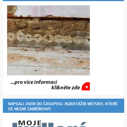
NAPSALI JSEM DO ČASOPISU. INJEKTÁŽNÍ METODY, KTERÉ
SE NESMÍ ZAMĚŇOVAT!