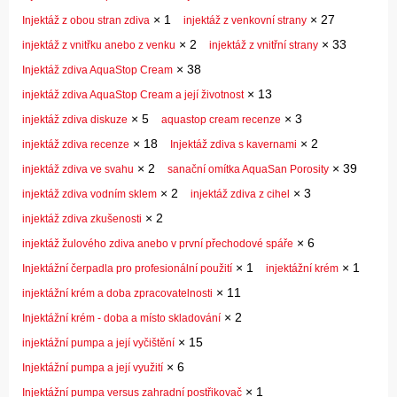
×
1
×
27
Injektáž z obou stran zdiva
injektáž z venkovní strany
×
2
×
33
injektáž z vnitřku anebo z venku
injektáž z vnitřní strany
×
38
Injektáž zdiva AquaStop Cream
×
13
injektáž zdiva AquaStop Cream a její životnost
×
5
×
3
injektáž zdiva diskuze
aquastop cream recenze
×
18
×
2
injektáž zdiva recenze
Injektáž zdiva s kavernami
×
2
×
39
injektáž zdiva ve svahu
sanační omítka AquaSan Porosity
×
2
×
3
injektáž zdiva vodním sklem
injektáž zdiva z cihel
×
2
injektáž zdiva zkušenosti
×
6
injektáž žulového zdiva anebo v první přechodové spáře
×
1
×
1
Injektážní čerpadla pro profesionální použití
injektážní krém
×
11
injektážní krém a doba zpracovatelnosti
×
2
Injektážní krém - doba a místo skladování
×
15
injektážní pumpa a její vyčištění
×
6
Injektážní pumpa a její využití
×
1
Injektážní pumpa versus zahradní postřikovač