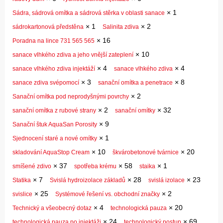
×
1
Sádra, sádrová omítka a sádrová stěrka v oblasti sanace
×
1
×
2
sádrokartonová předstěna
Salinita zdiva
×
16
Poradna na lince 731 565 565
×
10
sanace vlhkého zdiva a jeho vnější zateplení
×
4
×
4
sanace vlhkého zdiva injektáží
sanace vlhkého zdiva
×
3
×
8
sanace zdiva svépomocí
sanační omítka a penetrace
×
2
Sanační omítka pod neprodyšnými povrchy
×
2
×
32
sanační omítka z rubové strany
sanační omítky
×
9
Sanační štuk AquaSan Porosity
×
1
Sjednocení staré a nové omítky
×
10
×
20
skladování AquaStop Cream
škvárobetonové tvárnice
×
37
×
58
×
1
smíšené zdivo
spotřeba krému
staika
×
7
×
28
×
23
Statika
Svislá hydroizolace základů
svislá izolace
×
25
×
2
svislice
Systémové řešení vs. obchodní značky
×
4
×
20
Technický a všeobecný dotaz
technologická pauza
×
24
×
69
technologická pauza po injektáži
technologický postup