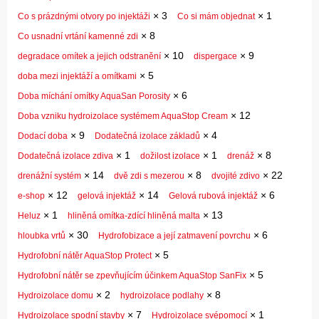
×
3
×
1
Co s prázdnými otvory po injektáži
Co si mám objednat
×
8
Co usnadní vrtání kamenné zdi
×
10
×
9
degradace omítek a jejich odstranění
dispergace
×
5
doba mezi injektáží a omítkami
×
6
Doba míchání omítky AquaSan Porosity
×
12
Doba vzniku hydroizolace systémem AquaStop Cream
×
9
×
4
Dodací doba
Dodatečná izolace základů
×
1
×
1
×
8
Dodatečná izolace zdiva
dožilost izolace
drenáž
×
14
×
8
×
22
drenážní systém
dvě zdi s mezerou
dvojité zdivo
×
12
×
14
×
6
e-shop
gelová injektáž
Gelová rubová injektáž
×
1
×
13
Heluz
hliněná omítka-zdící hliněná malta
×
30
×
6
hloubka vrtů
Hydrofobizace a její zatmavení povrchu
×
5
Hydrofobní nátěr AquaStop Protect
×
5
Hydrofobní nátěr se zpevňujícím účinkem AquaStop SanFix
×
2
×
8
Hydroizolace domu
hydroizolace podlahy
×
7
×
1
Hydroizolace spodní stavby
Hydroizolace svépomocí