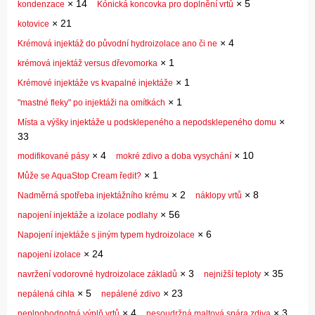
×
14
×
5
kondenzace
Kónická koncovka pro doplnění vrtů
×
21
kotovice
×
4
Krémová injektáž do původní hydroizolace ano či ne
×
1
krémová injektáž versus dřevomorka
×
1
Krémové injektáže vs kvapalné injektáže
×
1
"mastné fleky" po injektáži na omítkách
×
Místa a výšky injektáže u podsklepeného a nepodsklepeného domu
33
×
4
×
10
modifikované pásy
mokré zdivo a doba vysychání
×
1
Může se AquaStop Cream ředit?
×
2
×
8
Nadměrná spotřeba injektážního krému
náklopy vrtů
×
56
napojení injektáže a izolace podlahy
×
6
Napojení injektáže s jiným typem hydroizolace
×
24
napojení izolace
×
3
×
35
navržení vodorovné hydroizolace základů
nejnižší teploty
×
5
×
23
nepálená cihla
nepálené zdivo
×
4
×
3
neplnohodnotná výplň vrtů
nesoudržná maltová spára zdiva