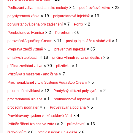
×
1
×
22
Podřezání zdiva- mechanické metody
podúrovňové zdivo
×
19
×
13
polystyrenová zátka
polyuretanová injektáž
×
7
×
2
polyuretanová pěna pro zatěsnění
Porfix
×
2
×
6
Porobetonové tvárnice
Pororherm
×
11
×
1
porovnání AquaStop Cream
postup injektáže u slabé zdi
×
1
×
35
Přeprava zboží v zimě
preventivní injektáž
×
18
×
5
při jakých teplotách
příčina vlhnutí zdiva při deštích
×
70
×
1
příčina zavlhání zdiva
přizdívka
×
7
Přizdívka s mezerou - ano či ne
×
5
Proč nenaklánět vrty u Systému AquaStop Cream
×
12
×
2
procentuální vlhkost
Prodyšný, difuzní polystyrén
×
1
×
1
protiradonová izolace
protiradonová lepenka
×
7
×
5
protisolný podnátěr
Provětrávaná podlaha
×
4
Provětrávaný systém vlhké soklové části
×
2
×
16
Průběh šíření izolace ve zdivu
průměr vrtů
×
6
×
6
řadový dům
rychlost účinku injektáže