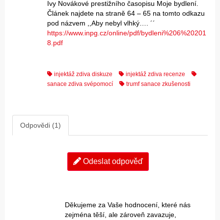
Ivy Novákové prestižního časopisu Moje bydlení.
Článek najdete na straně 64 – 65 na tomto odkazu
pod názvem ,,Aby nebyl vlhký…. ´´
https://www.inpg.cz/online/pdf/bydleni%206%20201
8.pdf
injektáž zdiva diskuze
injektáž zdiva recenze
sanace zdiva svépomocí
trumf sanace zkušenosti
Odpovědi (1)
Odeslat odpověď
Děkujeme za Vaše hodnocení, které nás
zejména těší, ale zároveň zavazuje,