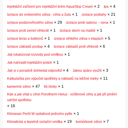
×
2
×
4
Injektážní zařízení pro injektážní krém AquaStop Cream
Ipa
×
1
×
21
Izolace do vrstveného zdiva - cihla a žula
izolace podlahy
×
29
×
1
izolace podúrovňového zdiva
izolace proti radonu – cena
×
1
×
1
Izolace proti zemní vlhkosti
Izolace skvrn na malbě
×
1
×
5
izolace teras a balkonů
izolace vlhkého zdiva v etapách
×
4
×
6
Izolace základů postup
Izolace základů proti vlhkosti
×
1
Jak lokalizovat rozvody pod omítkou
×
1
Jak nahradit injektážní pistoli
×
4
×
3
Jak si v poradně dohledat odpověď
Jakou spáru využít
×
11
Kalkulačka pro výpočet spotřeby a nákladů na běžné metry
×
47
×
1
kamenné zdivo
kb bloky
Kde a jak vrtat u cihel Porotherm Heluz - voštinové cihly a jak při plnění
udržet spotřebu
×
16
×
1
Klimasan Perlit W vydatnost jednoho pytle
×
19
×
7
Klimatická a tepelně izolační omítka
komůrkové zdivo