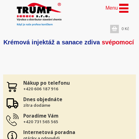
Menu
0
Kč
Krémová injektáž a sanace zdiva
svépomocí
Nákup po telefonu
+420 606 187 916
Dnes objednáte
zítra dodáme
Poradíme Vám
+420 731 565 565
Internetová poradna
otázky a odpovědi