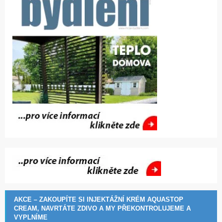
AKCE – ZAKOUPÍTE SI INJEKTÁŽNÍ KRÉM AQUASTOP
CREAM, NAVRTÁTE ZDIVO A MY PŘEKONTROLUJEME A
VYPLNÍME