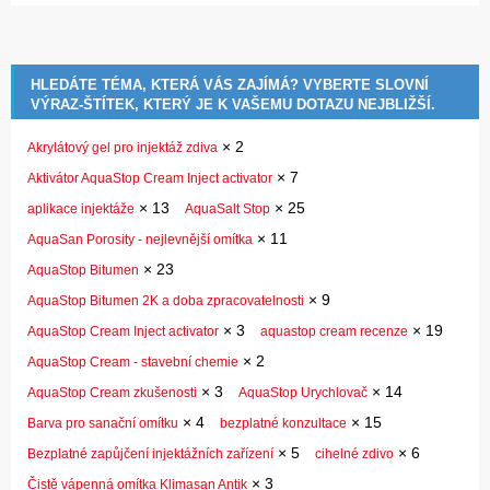
HLEDÁTE TÉMA, KTERÁ VÁS ZAJÍMÁ? VYBERTE SLOVNÍ
VÝRAZ-ŠTÍTEK, KTERÝ JE K VAŠEMU DOTAZU NEJBLIŽŠÍ.
×
2
Akrylátový gel pro injektáž zdiva
×
7
Aktivátor AquaStop Cream Inject activator
×
13
×
25
aplikace injektáže
AquaSalt Stop
×
11
AquaSan Porosity - nejlevnější omítka
×
23
AquaStop Bitumen
×
9
AquaStop Bitumen 2K a doba zpracovatelnosti
×
3
×
19
AquaStop Cream Inject activator
aquastop cream recenze
×
2
AquaStop Cream - stavební chemie
×
3
×
14
AquaStop Cream zkušenosti
AquaStop Urychlovač
×
4
×
15
Barva pro sanační omítku
bezplatné konzultace
×
5
×
6
Bezplatné zapůjčení injektážních zařízení
cihelné zdivo
×
3
Čistě vápenná omítka Klimasan Antik