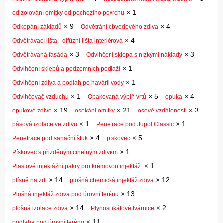
×
1
odizolování omítky od pochozího povrchu
×
9
×
4
Odkopání základů
Odvětrání obvodového zdiva
×
4
Odvětrávací lišta - difúzní lišta interiérová
×
3
×
3
Odvětrávaná fasáda
Odvlhčení sklepa s nízkými náklady
×
1
Odvlhčení sklepů a podzemních podlaží
×
1
Odvlhčení zdiva a podlah po havárii vody
×
1
×
5
×
4
Odvlhčovač vzduchu
Opakovaná výplň vrtů
opuka
×
19
×
21
×
3
opukové zdivo
osekání omítky
osové vzdálenosti
×
1
×
1
pásová izolace ve zdivu
Penetrace pod Jupol Classic
×
4
×
5
Penetrace pod sanační štuk
pískovec
×
1
Pískovec s přizděným cihelným zdivem
×
1
Plastové injektážní pakry pro krémovou injektáž.
×
14
×
12
plísně na zdi
plošná chemická injektáž zdiva
×
13
Plošná injektáž zdiva pod úrovní terénu
×
14
×
2
plošná izolace zdiva
Plynosilikátové tvárnice
×
11
podlaha pod úrovní terénu