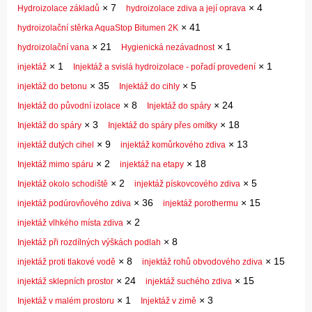
×
7
×
4
Hydroizolace základů
hydroizolace zdiva a její oprava
×
41
hydroizolační stěrka AquaStop Bitumen 2K
×
21
×
1
hydroizolační vana
Hygienická nezávadnost
×
1
×
1
injektáž
Injektáž a svislá hydroizolace - pořadí provedení
×
35
×
5
injektáž do betonu
Injektáž do cihly
×
8
×
24
Injektáž do původní izolace
Injektáž do spáry
×
3
×
18
Injektáž do spáry
Injektáž do spáry přes omítky
×
9
×
13
injektáž dutých cihel
injektáž komůrkového zdiva
×
2
×
18
Injektáž mimo spáru
injektáž na etapy
×
2
×
5
Injektáž okolo schodiště
injektáž pískovcového zdiva
×
36
×
15
injektáž podúrovňového zdiva
injektáž porothermu
×
2
injektáž vlhkého místa zdiva
×
8
Injektáž při rozdílných výškách podlah
×
8
×
15
injektáž proti tlakové vodě
injektáž rohů obvodového zdiva
×
24
×
15
injektáž sklepních prostor
injektáž suchého zdiva
×
1
×
3
Injektáž v malém prostoru
Injektáž v zimě