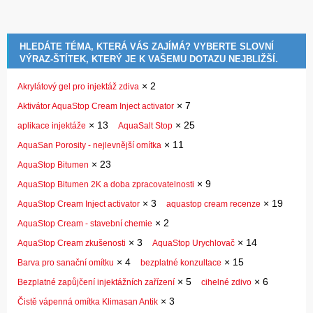
HLEDÁTE TÉMA, KTERÁ VÁS ZAJÍMÁ? VYBERTE SLOVNÍ
VÝRAZ-ŠTÍTEK, KTERÝ JE K VAŠEMU DOTAZU NEJBLIŽŠÍ.
×
2
Akrylátový gel pro injektáž zdiva
×
7
Aktivátor AquaStop Cream Inject activator
×
13
×
25
aplikace injektáže
AquaSalt Stop
×
11
AquaSan Porosity - nejlevnější omítka
×
23
AquaStop Bitumen
×
9
AquaStop Bitumen 2K a doba zpracovatelnosti
×
3
×
19
AquaStop Cream Inject activator
aquastop cream recenze
×
2
AquaStop Cream - stavební chemie
×
3
×
14
AquaStop Cream zkušenosti
AquaStop Urychlovač
×
4
×
15
Barva pro sanační omítku
bezplatné konzultace
×
5
×
6
Bezplatné zapůjčení injektážních zařízení
cihelné zdivo
×
3
Čistě vápenná omítka Klimasan Antik