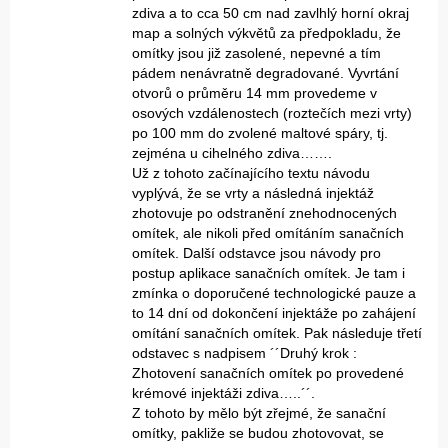
zdiva a to cca 50 cm nad zavlhlý horní okraj
map a solných výkvětů za předpokladu, že
omítky jsou již zasolené, nepevné a tím
pádem nenávratně degradované. Vyvrtání
otvorů o průměru 14 mm provedeme v
osových vzdálenostech (roztečích mezi vrty)
po 100 mm do zvolené maltové spáry, tj.
zejména u cihelného zdiva…….
Už z tohoto začínajícího textu návodu
vyplývá, že se vrty a následná injektáž
zhotovuje po odstranění znehodnocených
omítek, ale nikoli před omítáním sanačních
omítek. Další odstavce jsou návody pro
postup aplikace sanačních omítek. Je tam i
zmínka o doporučené technologické pauze a
to 14 dní od dokončení injektáže po zahájení
omítání sanačních omítek. Pak následuje třetí
odstavec s nadpisem ´´Druhý krok :
Zhotovení sanačních omítek po provedené
krémové injektáži zdiva…..´´.
Z tohoto by mělo být zřejmé, že sanační
omítky, pakliže se budou zhotovovat, se