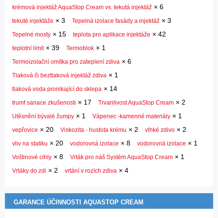
×
6
krémová injektáž AquaStop Cream vs. tekutá injektáž
×
3
×
3
tekuté injektáže
Tepelná izolace fasády a injektáž
×
15
×
42
Tepelné mosty
teplota pro aplikace injektáže
×
39
×
1
teplotní limit
Termoblok
×
6
Termoizolační omítka pro zateplení zdiva
×
1
Tlaková či beztlaková injektáž zdiva
×
14
tlaková voda pronikající do sklepa
×
17
×
2
trumf sanace zkušenosti
Trvanlivost AquaStop Cream
×
1
×
1
Utěsnění bývalé žumpy
Vápenec -kamenné materiály
×
20
×
2
×
2
vepřovice
Viskozita - hustota krému
vlhké zdivo
×
20
×
8
×
1
vliv na statiku
vodorovná izolace
vodorovná izolace
×
8
×
1
Voštinové cihly
Vrták pro náš Systém AquaStop Cream
×
2
×
4
Vrtáky do zdi
vrtání v rozích zdiva
GARANCE ÚČINNOSTI AQUASTOP CREAM