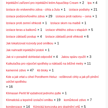
×
2
×
4
Injektážní zařízení pro injektážní krém AquaStop Cream
Ipa
×
1
×
21
Izolace do vrstveného zdiva - cihla a žula
izolace podlahy
×
29
×
1
izolace podúrovňového zdiva
izolace proti radonu – cena
×
1
×
1
Izolace proti zemní vlhkosti
Izolace skvrn na malbě
×
1
×
5
izolace teras a balkonů
izolace vlhkého zdiva v etapách
×
4
×
6
Izolace základů postup
Izolace základů proti vlhkosti
×
1
Jak lokalizovat rozvody pod omítkou
×
1
Jak nahradit injektážní pistoli
×
4
×
3
Jak si v poradně dohledat odpověď
Jakou spáru využít
×
11
Kalkulačka pro výpočet spotřeby a nákladů na běžné metry
×
47
×
1
kamenné zdivo
kb bloky
Kde a jak vrtat u cihel Porotherm Heluz - voštinové cihly a jak při plnění
udržet spotřebu
×
16
×
1
Klimasan Perlit W vydatnost jednoho pytle
×
19
×
7
Klimatická a tepelně izolační omítka
komůrkové zdivo
×
14
×
5
kondenzace
Kónická koncovka pro doplnění vrtů