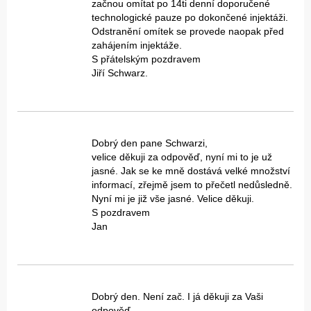
začnou omítat po 14ti denní doporučené
technologické pauze po dokončené injektáži.
Odstranění omítek se provede naopak před
zahájením injektáže.
S přátelským pozdravem
Jiří Schwarz.
Dobrý den pane Schwarzi,
velice děkuji za odpověď, nyní mi to je už
jasné. Jak se ke mně dostává velké množství
informací, zřejmě jsem to přečetl nedůsledně.
Nyní mi je již vše jasné. Velice děkuji.
S pozdravem
Jan
Dobrý den. Není zač. I já děkuji za Vaši
odpověď.