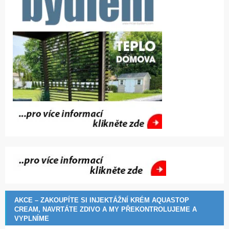
AKCE – ZAKOUPÍTE SI INJEKTÁŽNÍ KRÉM AQUASTOP
CREAM, NAVRTÁTE ZDIVO A MY PŘEKONTROLUJEME A
VYPLNÍME