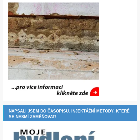
NAPSALI JSEM DO ČASOPISU. INJEKTÁŽNÍ METODY, KTERÉ
SE NESMÍ ZAMĚŇOVAT!