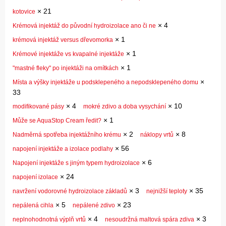
×
21
kotovice
×
4
Krémová injektáž do původní hydroizolace ano či ne
×
1
krémová injektáž versus dřevomorka
×
1
Krémové injektáže vs kvapalné injektáže
×
1
"mastné fleky" po injektáži na omítkách
×
Místa a výšky injektáže u podsklepeného a nepodsklepeného domu
33
×
4
×
10
modifikované pásy
mokré zdivo a doba vysychání
×
1
Může se AquaStop Cream ředit?
×
2
×
8
Nadměrná spotřeba injektážního krému
náklopy vrtů
×
56
napojení injektáže a izolace podlahy
×
6
Napojení injektáže s jiným typem hydroizolace
×
24
napojení izolace
×
3
×
35
navržení vodorovné hydroizolace základů
nejnižší teploty
×
5
×
23
nepálená cihla
nepálené zdivo
×
4
×
3
neplnohodnotná výplň vrtů
nesoudržná maltová spára zdiva