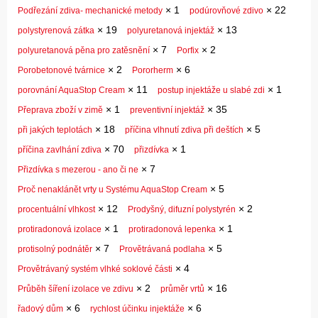
×
1
×
22
Podřezání zdiva- mechanické metody
podúrovňové zdivo
×
19
×
13
polystyrenová zátka
polyuretanová injektáž
×
7
×
2
polyuretanová pěna pro zatěsnění
Porfix
×
2
×
6
Porobetonové tvárnice
Pororherm
×
11
×
1
porovnání AquaStop Cream
postup injektáže u slabé zdi
×
1
×
35
Přeprava zboží v zimě
preventivní injektáž
×
18
×
5
při jakých teplotách
příčina vlhnutí zdiva při deštích
×
70
×
1
příčina zavlhání zdiva
přizdívka
×
7
Přizdívka s mezerou - ano či ne
×
5
Proč nenaklánět vrty u Systému AquaStop Cream
×
12
×
2
procentuální vlhkost
Prodyšný, difuzní polystyrén
×
1
×
1
protiradonová izolace
protiradonová lepenka
×
7
×
5
protisolný podnátěr
Provětrávaná podlaha
×
4
Provětrávaný systém vlhké soklové části
×
2
×
16
Průběh šíření izolace ve zdivu
průměr vrtů
×
6
×
6
řadový dům
rychlost účinku injektáže