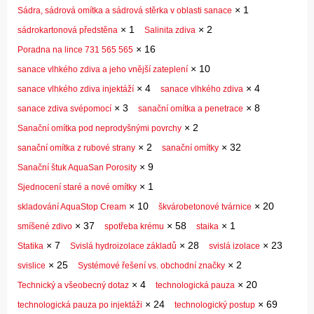
×
1
Sádra, sádrová omítka a sádrová stěrka v oblasti sanace
×
1
×
2
sádrokartonová předstěna
Salinita zdiva
×
16
Poradna na lince 731 565 565
×
10
sanace vlhkého zdiva a jeho vnější zateplení
×
4
×
4
sanace vlhkého zdiva injektáží
sanace vlhkého zdiva
×
3
×
8
sanace zdiva svépomocí
sanační omítka a penetrace
×
2
Sanační omítka pod neprodyšnými povrchy
×
2
×
32
sanační omítka z rubové strany
sanační omítky
×
9
Sanační štuk AquaSan Porosity
×
1
Sjednocení staré a nové omítky
×
10
×
20
skladování AquaStop Cream
škvárobetonové tvárnice
×
37
×
58
×
1
smíšené zdivo
spotřeba krému
staika
×
7
×
28
×
23
Statika
Svislá hydroizolace základů
svislá izolace
×
25
×
2
svislice
Systémové řešení vs. obchodní značky
×
4
×
20
Technický a všeobecný dotaz
technologická pauza
×
24
×
69
technologická pauza po injektáži
technologický postup