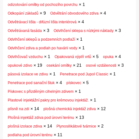
×
1
odizolování omítky od pochozího povrchu
×
9
×
4
Odkopání základů
Odvětrání obvodového zdiva
×
4
Odvětrávací lišta - difúzní lišta interiérová
×
3
×
3
Odvětrávaná fasáda
Odvlhčení sklepa s nízkými náklady
×
1
Odvlhčení sklepů a podzemních podlaží
×
1
Odvlhčení zdiva a podlah po havárii vody
×
1
×
5
×
4
Odvlhčovač vzduchu
Opakovaná výplň vrtů
opuka
×
19
×
21
×
3
opukové zdivo
osekání omítky
osové vzdálenosti
×
1
×
1
pásová izolace ve zdivu
Penetrace pod Jupol Classic
×
4
×
5
Penetrace pod sanační štuk
pískovec
×
1
Pískovec s přizděným cihelným zdivem
×
1
Plastové injektážní pakry pro krémovou injektáž.
×
14
×
12
plísně na zdi
plošná chemická injektáž zdiva
×
13
Plošná injektáž zdiva pod úrovní terénu
×
14
×
2
plošná izolace zdiva
Plynosilikátové tvárnice
×
11
podlaha pod úrovní terénu