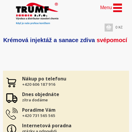
Menu
0
Kč
Krémová injektáž a sanace zdiva
svépomocí
Nákup po telefonu
+420 606 187 916
Dnes objednáte
zítra dodáme
Poradíme Vám
+420 731 565 565
Internetová poradna
otázky a odpovědi