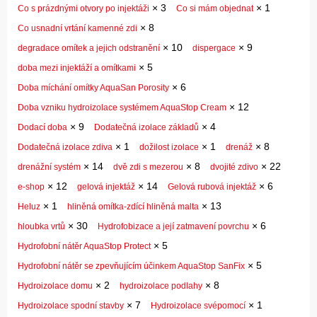
×
3
×
1
Co s prázdnými otvory po injektáži
Co si mám objednat
×
8
Co usnadní vrtání kamenné zdi
×
10
×
9
degradace omítek a jejich odstranění
dispergace
×
5
doba mezi injektáží a omítkami
×
6
Doba míchání omítky AquaSan Porosity
×
12
Doba vzniku hydroizolace systémem AquaStop Cream
×
9
×
4
Dodací doba
Dodatečná izolace základů
×
1
×
1
×
8
Dodatečná izolace zdiva
dožilost izolace
drenáž
×
14
×
8
×
22
drenážní systém
dvě zdi s mezerou
dvojité zdivo
×
12
×
14
×
6
e-shop
gelová injektáž
Gelová rubová injektáž
×
1
×
13
Heluz
hliněná omítka-zdící hliněná malta
×
30
×
6
hloubka vrtů
Hydrofobizace a její zatmavení povrchu
×
5
Hydrofobní nátěr AquaStop Protect
×
5
Hydrofobní nátěr se zpevňujícím účinkem AquaStop SanFix
×
2
×
8
Hydroizolace domu
hydroizolace podlahy
×
7
×
1
Hydroizolace spodní stavby
Hydroizolace svépomocí