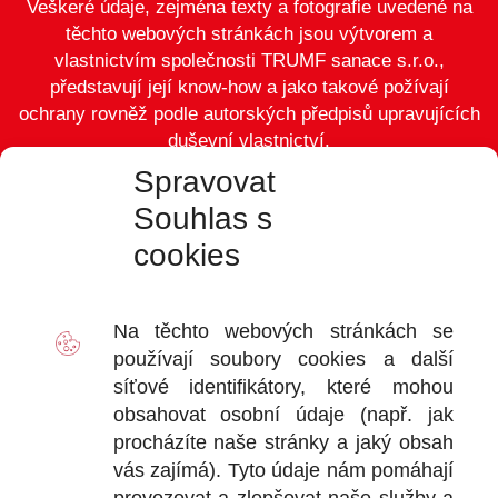
Veškeré údaje, zejména texty a fotografie uvedené na
těchto webových stránkách jsou výtvorem a
vlastnictvím společnosti TRUMF sanace s.r.o.,
představují její know-how a jako takové požívají
ochrany rovněž podle autorských předpisů upravujících
duševní vlastnictví.
Spravovat
Souhlas s
cookies
VÝDEJ
D
Na těchto webových stránkách se
2
používají soubory
cookies
a další
Ot
síťové identifikátory, které mohou
+
obsahovat osobní údaje (např. jak
+
procházíte naše stránky a jaký obsah
vás zajímá). Tyto údaje nám pomáhají