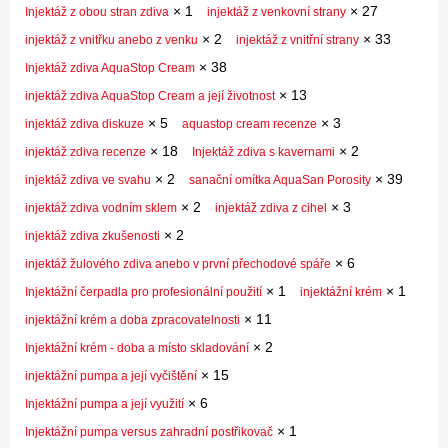
×
1
×
27
Injektáž z obou stran zdiva
injektáž z venkovní strany
×
2
×
33
injektáž z vnitřku anebo z venku
injektáž z vnitřní strany
×
38
Injektáž zdiva AquaStop Cream
×
13
injektáž zdiva AquaStop Cream a její životnost
×
5
×
3
injektáž zdiva diskuze
aquastop cream recenze
×
18
×
2
injektáž zdiva recenze
Injektáž zdiva s kavernami
×
2
×
39
injektáž zdiva ve svahu
sanační omítka AquaSan Porosity
×
2
×
3
injektáž zdiva vodním sklem
injektáž zdiva z cihel
×
2
injektáž zdiva zkušenosti
×
6
injektáž žulového zdiva anebo v první přechodové spáře
×
1
×
1
Injektážní čerpadla pro profesionální použití
injektážní krém
×
11
injektážní krém a doba zpracovatelnosti
×
2
Injektážní krém - doba a místo skladování
×
15
injektážní pumpa a její vyčištění
×
6
Injektážní pumpa a její využití
×
1
Injektážní pumpa versus zahradní postřikovač