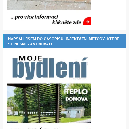
NAPSALI JSEM DO ČASOPISU. INJEKTÁŽNÍ METODY, KTERÉ
SE NESMÍ ZAMĚŇOVAT!