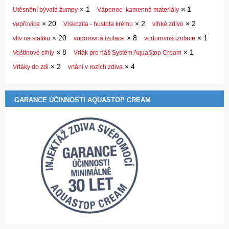
×
1
×
1
Utěsnění bývalé žumpy
Vápenec -kamenné materiály
×
20
×
2
×
2
vepřovice
Viskozita - hustota krému
vlhké zdivo
×
20
×
8
×
1
vliv na statiku
vodorovná izolace
vodorovná izolace
×
8
×
1
Voštinové cihly
Vrták pro náš Systém AquaStop Cream
×
2
×
4
Vrtáky do zdi
vrtání v rozích zdiva
GARANCE ÚČINNOSTI AQUASTOP CREAM