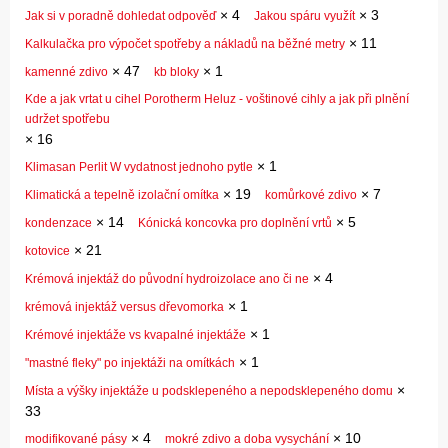
×
4
×
3
Jak si v poradně dohledat odpověď
Jakou spáru využít
×
11
Kalkulačka pro výpočet spotřeby a nákladů na běžné metry
×
47
×
1
kamenné zdivo
kb bloky
Kde a jak vrtat u cihel Porotherm Heluz - voštinové cihly a jak při plnění
udržet spotřebu
×
16
×
1
Klimasan Perlit W vydatnost jednoho pytle
×
19
×
7
Klimatická a tepelně izolační omítka
komůrkové zdivo
×
14
×
5
kondenzace
Kónická koncovka pro doplnění vrtů
×
21
kotovice
×
4
Krémová injektáž do původní hydroizolace ano či ne
×
1
krémová injektáž versus dřevomorka
×
1
Krémové injektáže vs kvapalné injektáže
×
1
"mastné fleky" po injektáži na omítkách
×
Místa a výšky injektáže u podsklepeného a nepodsklepeného domu
33
×
4
×
10
modifikované pásy
mokré zdivo a doba vysychání