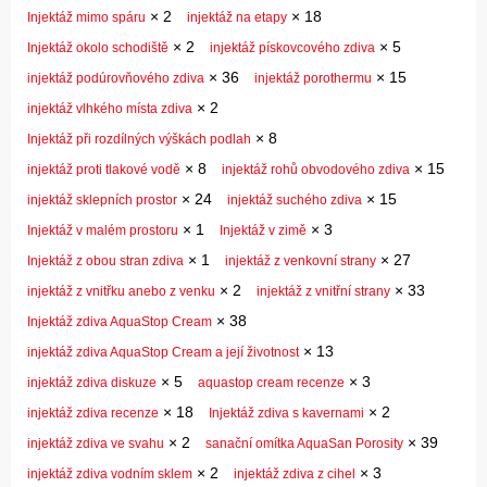
×
2
×
18
Injektáž mimo spáru
injektáž na etapy
×
2
×
5
Injektáž okolo schodiště
injektáž pískovcového zdiva
×
36
×
15
injektáž podúrovňového zdiva
injektáž porothermu
×
2
injektáž vlhkého místa zdiva
×
8
Injektáž při rozdílných výškách podlah
×
8
×
15
injektáž proti tlakové vodě
injektáž rohů obvodového zdiva
×
24
×
15
injektáž sklepních prostor
injektáž suchého zdiva
×
1
×
3
Injektáž v malém prostoru
Injektáž v zimě
×
1
×
27
Injektáž z obou stran zdiva
injektáž z venkovní strany
×
2
×
33
injektáž z vnitřku anebo z venku
injektáž z vnitřní strany
×
38
Injektáž zdiva AquaStop Cream
×
13
injektáž zdiva AquaStop Cream a její životnost
×
5
×
3
injektáž zdiva diskuze
aquastop cream recenze
×
18
×
2
injektáž zdiva recenze
Injektáž zdiva s kavernami
×
2
×
39
injektáž zdiva ve svahu
sanační omítka AquaSan Porosity
×
2
×
3
injektáž zdiva vodním sklem
injektáž zdiva z cihel