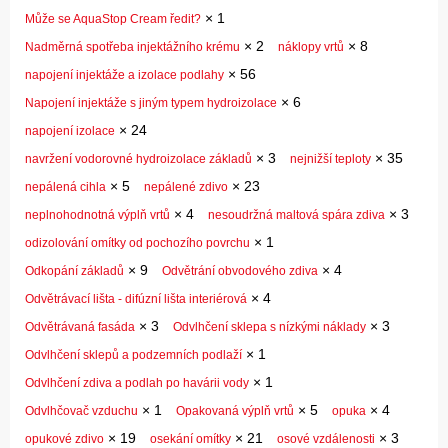
×
1
Může se AquaStop Cream ředit?
×
2
×
8
Nadměrná spotřeba injektážního krému
náklopy vrtů
×
56
napojení injektáže a izolace podlahy
×
6
Napojení injektáže s jiným typem hydroizolace
×
24
napojení izolace
×
3
×
35
navržení vodorovné hydroizolace základů
nejnižší teploty
×
5
×
23
nepálená cihla
nepálené zdivo
×
4
×
3
neplnohodnotná výplň vrtů
nesoudržná maltová spára zdiva
×
1
odizolování omítky od pochozího povrchu
×
9
×
4
Odkopání základů
Odvětrání obvodového zdiva
×
4
Odvětrávací lišta - difúzní lišta interiérová
×
3
×
3
Odvětrávaná fasáda
Odvlhčení sklepa s nízkými náklady
×
1
Odvlhčení sklepů a podzemních podlaží
×
1
Odvlhčení zdiva a podlah po havárii vody
×
1
×
5
×
4
Odvlhčovač vzduchu
Opakovaná výplň vrtů
opuka
×
19
×
21
×
3
opukové zdivo
osekání omítky
osové vzdálenosti