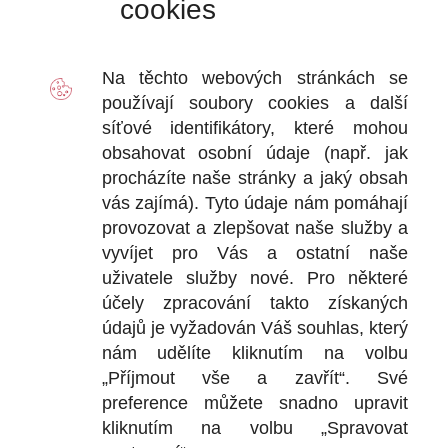
cookies
VÝDEJ
D
Na těchto webových stránkách se
2
používají soubory
cookies
a další
Ot
síťové identifikátory, které mohou
+
obsahovat osobní údaje (např. jak
+
procházíte naše stránky a jaký obsah
vás zajímá). Tyto údaje nám pomáhají
provozovat a zlepšovat naše služby a
vyvíjet pro Vás a ostatní naše
DOKU
uživatele služby nové. Pro některé
účely zpracování takto získaných
Obchodní
údajů je vyžadován Váš souhlas, který
nám udělíte kliknutím na volbu
Reklamačn
„Příjmout vše a zavřít“. Své
Ochrana o
preference můžete snadno upravit
kliknutím na volbu „Spravovat