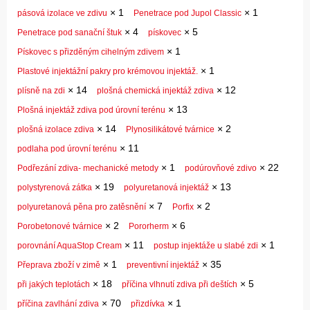
×
1
×
1
pásová izolace ve zdivu
Penetrace pod Jupol Classic
×
4
×
5
Penetrace pod sanační štuk
pískovec
×
1
Pískovec s přizděným cihelným zdivem
×
1
Plastové injektážní pakry pro krémovou injektáž.
×
14
×
12
plísně na zdi
plošná chemická injektáž zdiva
×
13
Plošná injektáž zdiva pod úrovní terénu
×
14
×
2
plošná izolace zdiva
Plynosilikátové tvárnice
×
11
podlaha pod úrovní terénu
×
1
×
22
Podřezání zdiva- mechanické metody
podúrovňové zdivo
×
19
×
13
polystyrenová zátka
polyuretanová injektáž
×
7
×
2
polyuretanová pěna pro zatěsnění
Porfix
×
2
×
6
Porobetonové tvárnice
Pororherm
×
11
×
1
porovnání AquaStop Cream
postup injektáže u slabé zdi
×
1
×
35
Přeprava zboží v zimě
preventivní injektáž
×
18
×
5
při jakých teplotách
příčina vlhnutí zdiva při deštích
×
70
×
1
příčina zavlhání zdiva
přizdívka