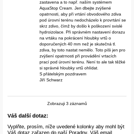
zastavena a to např. naším systémem
AquaStop Cream. Jen dbejte zvýšené
opatrnosti, aby při vrtání obvodového zdiva
pod úrovní terénu nedocházelo k provrtání se
skrz zdivo, čímž by došlo k poškození svislé
hydroizolace. Při správném nastavení dorazu
na vrtáku na pokrácení hloubky vrtů o
doporučených 40 mm než je skutečná tl.
zdiva, by toto nastat nemělo. Toto píši jen pro
zvýšení opatrnosti při provádění vrtacích
prací pod úrovní terénu. Není to ale tak těžké
si správné hloubky vrtů ohlídat.
S přátelským pozdravem
Jiří Schwarz
Zobrazuji 3 záznamů
Váš další dotaz:
Vyplňte, prosím, níže uvedené kolonky aby mohl být
Váš dotaz zařazen do naší Poradny. Váš email