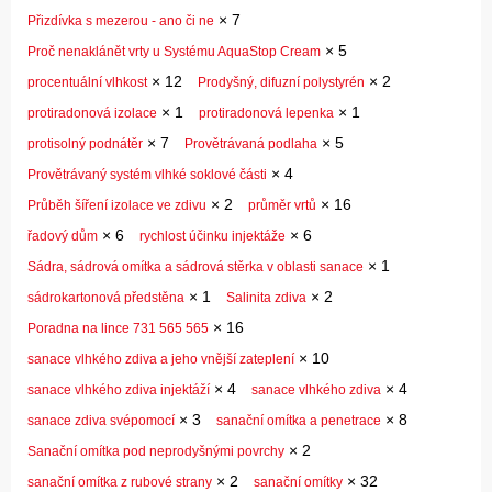
×
7
Přizdívka s mezerou - ano či ne
×
5
Proč nenaklánět vrty u Systému AquaStop Cream
×
12
×
2
procentuální vlhkost
Prodyšný, difuzní polystyrén
×
1
×
1
protiradonová izolace
protiradonová lepenka
×
7
×
5
protisolný podnátěr
Provětrávaná podlaha
×
4
Provětrávaný systém vlhké soklové části
×
2
×
16
Průběh šíření izolace ve zdivu
průměr vrtů
×
6
×
6
řadový dům
rychlost účinku injektáže
×
1
Sádra, sádrová omítka a sádrová stěrka v oblasti sanace
×
1
×
2
sádrokartonová předstěna
Salinita zdiva
×
16
Poradna na lince 731 565 565
×
10
sanace vlhkého zdiva a jeho vnější zateplení
×
4
×
4
sanace vlhkého zdiva injektáží
sanace vlhkého zdiva
×
3
×
8
sanace zdiva svépomocí
sanační omítka a penetrace
×
2
Sanační omítka pod neprodyšnými povrchy
×
2
×
32
sanační omítka z rubové strany
sanační omítky