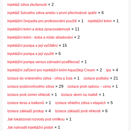
×
2
injektáž zdiva zkušenosti
×
6
injektáž žulového zdiva anebo v první přechodové spáře
×
1
×
1
Injektážní čerpadla pro profesionální použití
injektážní krém
×
11
injektážní krém a doba zpracovatelnosti
×
2
Injektážní krém - doba a místo skladování
×
15
injektážní pumpa a její vyčištění
×
6
Injektážní pumpa a její využití
×
1
Injektážní pumpa versus zahradní postřikovač
×
2
×
4
Injektážní zařízení pro injektážní krém AquaStop Cream
Ipa
×
1
×
21
Izolace do vrstveného zdiva - cihla a žula
izolace podlahy
×
29
×
1
izolace podúrovňového zdiva
izolace proti radonu – cena
×
1
×
1
Izolace proti zemní vlhkosti
Izolace skvrn na malbě
×
1
×
5
izolace teras a balkonů
izolace vlhkého zdiva v etapách
×
4
×
6
Izolace základů postup
Izolace základů proti vlhkosti
×
1
Jak lokalizovat rozvody pod omítkou
×
1
Jak nahradit injektážní pistoli