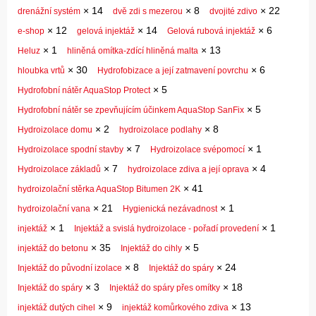
×
14
×
8
×
22
drenážní systém
dvě zdi s mezerou
dvojité zdivo
×
12
×
14
×
6
e-shop
gelová injektáž
Gelová rubová injektáž
×
1
×
13
Heluz
hliněná omítka-zdící hliněná malta
×
30
×
6
hloubka vrtů
Hydrofobizace a její zatmavení povrchu
×
5
Hydrofobní nátěr AquaStop Protect
×
5
Hydrofobní nátěr se zpevňujícím účinkem AquaStop SanFix
×
2
×
8
Hydroizolace domu
hydroizolace podlahy
×
7
×
1
Hydroizolace spodní stavby
Hydroizolace svépomocí
×
7
×
4
Hydroizolace základů
hydroizolace zdiva a její oprava
×
41
hydroizolační stěrka AquaStop Bitumen 2K
×
21
×
1
hydroizolační vana
Hygienická nezávadnost
×
1
×
1
injektáž
Injektáž a svislá hydroizolace - pořadí provedení
×
35
×
5
injektáž do betonu
Injektáž do cihly
×
8
×
24
Injektáž do původní izolace
Injektáž do spáry
×
3
×
18
Injektáž do spáry
Injektáž do spáry přes omítky
×
9
×
13
injektáž dutých cihel
injektáž komůrkového zdiva