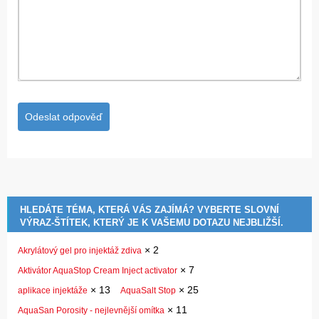
HLEDÁTE TÉMA, KTERÁ VÁS ZAJÍMÁ? VYBERTE SLOVNÍ
VÝRAZ-ŠTÍTEK, KTERÝ JE K VAŠEMU DOTAZU NEJBLIŽŠÍ.
×
2
Akrylátový gel pro injektáž zdiva
×
7
Aktivátor AquaStop Cream Inject activator
×
13
×
25
aplikace injektáže
AquaSalt Stop
×
11
AquaSan Porosity - nejlevnější omítka