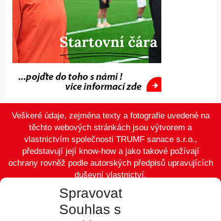
Veškeré údaje, zejména texty a fotografie uvedené na
těchto webových stránkách jsou výtvorem a
vlastnictvím společnosti TRUMF sanace s.r.o.,
představují její know-how a jako takové požívají
ochrany rovněž podle autorských předpisů upravujících
duševní vlastnictví.
Spravovat
Souhlas s