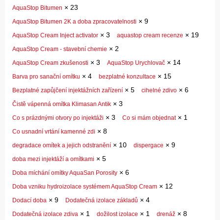
×
23
AquaStop Bitumen
×
9
AquaStop Bitumen 2K a doba zpracovatelnosti
×
3
×
19
AquaStop Cream Inject activator
aquastop cream recenze
×
2
AquaStop Cream - stavební chemie
×
3
×
14
AquaStop Cream zkušenosti
AquaStop Urychlovač
×
4
×
15
Barva pro sanační omítku
bezplatné konzultace
×
5
×
6
Bezplatné zapůjčení injektážních zařízení
cihelné zdivo
×
3
Čistě vápenná omítka Klimasan Antik
×
3
×
1
Co s prázdnými otvory po injektáži
Co si mám objednat
×
8
Co usnadní vrtání kamenné zdi
×
10
×
9
degradace omítek a jejich odstranění
dispergace
×
5
doba mezi injektáží a omítkami
×
6
Doba míchání omítky AquaSan Porosity
×
12
Doba vzniku hydroizolace systémem AquaStop Cream
×
9
×
4
Dodací doba
Dodatečná izolace základů
×
1
×
1
×
8
Dodatečná izolace zdiva
dožilost izolace
drenáž