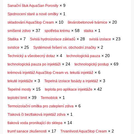
×
9
Sanační štuk AquaSan Porosity
×
1
Sjednocení staré a nové omítky
×
10
×
20
skladování AquaStop Cream
škvárobetonové tvárnice
×
37
×
58
×
1
smíšené zdivo
spotřeba krému
staika
×
7
×
28
×
23
Statika
Svislá hydroizolace základů
svislá izolace
×
25
×
2
svislice
Systémové řešení vs. obchodní značky
×
4
×
20
Technický a všeobecný dotaz
technologická pauza
×
24
×
69
technologická pauza po injektáži
technologický postup
×
6
krémová injektáž AquaStop Cream vs. tekutá injektáž
×
3
×
3
tekuté injektáže
Tepelná izolace fasády a injektáž
×
15
×
42
Tepelné mosty
teplota pro aplikace injektáže
×
39
×
1
teplotní limit
Termoblok
×
6
Termoizolační omítka pro zateplení zdiva
×
1
Tlaková či beztlaková injektáž zdiva
×
14
tlaková voda pronikající do sklepa
×
17
×
2
trumf sanace zkušenosti
Trvanlivost AquaStop Cream