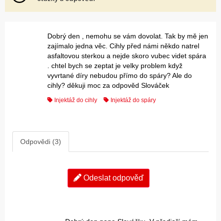
Dobrý den , nemohu se vám dovolat. Tak by mě jen
zajímalo jedna věc. Cihly před námi někdo natrel
asfaltovou sterkou a nejde skoro vubec videt spára
. chtel bych se zeptat je velky problem když
vyvrtané díry nebudou přímo do spáry? Ale do
cihly? děkuji moc za odpověd Slováček
Injektáž do cihly
Injektáž do spáry
Odpovědi (3)
Odeslat odpověď