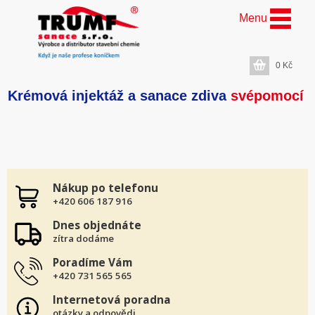
Menu
0
Kč
Krémová injektáž a sanace zdiva
svépomocí
Nákup po telefonu
+420 606 187 916
Dnes objednáte
zítra dodáme
Poradíme Vám
+420 731 565 565
Internetová poradna
otázky a odpovědi