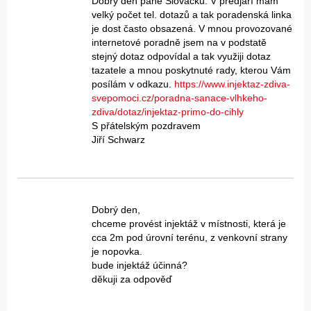
Dobrý den pane Slováčku. V předjaří mám
velký počet tel. dotazů a tak poradenská linka
je dost často obsazená. V mnou provozované
internetové poradně jsem na v podstatě
stejný dotaz odpovídal a tak využiji dotaz
tazatele a mnou poskytnuté rady, kterou Vám
posílám v odkazu.
https://www.injektaz-zdiva-
svepomoci.cz/poradna-sanace-vlhkeho-
zdiva/dotaz/injektaz-primo-do-cihly
S přátelským pozdravem
Jiří Schwarz
Dobrý den,
chceme provést injektáž v místnosti, která je
cca 2m pod úrovní terénu, z venkovní strany
je nopovka.
bude injektáž účinná?
děkuji za odpověď