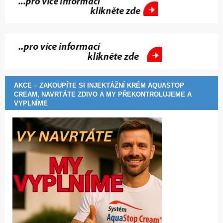
AKCE – ZAKOUPÍTE SI INJEKTÁŽNÍ KRÉM AQUASTOP
CREAM, NAVRTÁTE ZDIVO A MY PŘEKONTROLUJEME A
VYPLNÍME