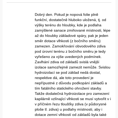
Dobrý den. Pokud je nopová folie plně
funkční, dostatečně hluboko uložená, tj. od
výšky terénu do hloubky, kde je podlaha
zamýšlené sanace zmiňované místnosti, lépe
až do hloubky základové spáry, pak je jeden
směr dotace vlhkosti (z bočního směru)
zamezen. Zamokřování obvodového zdiva
pod úrovní terénu z bočního směru je tedy
vyřešeno za výše uvedených podmínek.
Zavlhání zdiva od základů svislá vnější
izolace samozřejmě zamezit nemůže. Svislou
hydroizolací se pod základ nedá dostat,
respektive dá, ale toto provedení je
nepřípustné z důvodu podkopání základů a
tím fatálního statického ohrožení stavby.
Takže dodatečná hydroizolace pro zamezení
kapilárně vzlínající vlhkosti se musí vytvořit v i
v příčném řezu tloušťky zdiva (v půdorysné
ploše tl. zdiva) u podlahy místnosti, aby i
dotace zemní vlhkostí od základů byla také