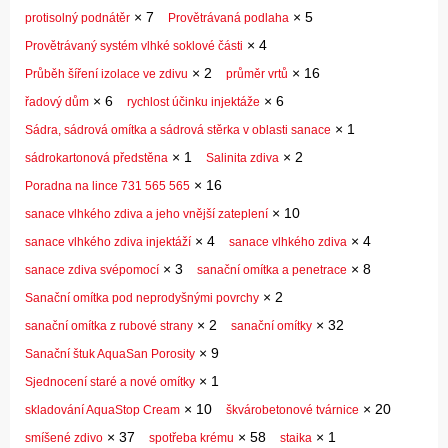
×
7
×
5
protisolný podnátěr
Provětrávaná podlaha
×
4
Provětrávaný systém vlhké soklové části
×
2
×
16
Průběh šíření izolace ve zdivu
průměr vrtů
×
6
×
6
řadový dům
rychlost účinku injektáže
×
1
Sádra, sádrová omítka a sádrová stěrka v oblasti sanace
×
1
×
2
sádrokartonová předstěna
Salinita zdiva
×
16
Poradna na lince 731 565 565
×
10
sanace vlhkého zdiva a jeho vnější zateplení
×
4
×
4
sanace vlhkého zdiva injektáží
sanace vlhkého zdiva
×
3
×
8
sanace zdiva svépomocí
sanační omítka a penetrace
×
2
Sanační omítka pod neprodyšnými povrchy
×
2
×
32
sanační omítka z rubové strany
sanační omítky
×
9
Sanační štuk AquaSan Porosity
×
1
Sjednocení staré a nové omítky
×
10
×
20
skladování AquaStop Cream
škvárobetonové tvárnice
×
37
×
58
×
1
smíšené zdivo
spotřeba krému
staika