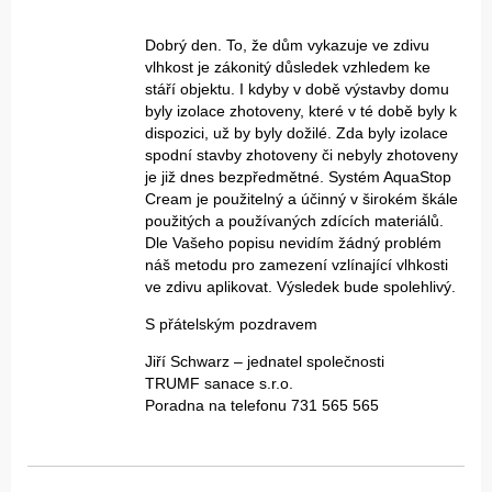
Dobrý den. To, že dům vykazuje ve zdivu
vlhkost je zákonitý důsledek vzhledem ke
stáří objektu. I kdyby v době výstavby domu
byly izolace zhotoveny, které v té době byly k
dispozici, už by byly dožilé. Zda byly izolace
spodní stavby zhotoveny či nebyly zhotoveny
je již dnes bezpředmětné. Systém AquaStop
Cream je použitelný a účinný v širokém škále
použitých a používaných zdících materiálů.
Dle Vašeho popisu nevidím žádný problém
náš metodu pro zamezení vzlínající vlhkosti
ve zdivu aplikovat. Výsledek bude spolehlivý.
S přátelským pozdravem
Jiří Schwarz – jednatel společnosti
TRUMF sanace s.r.o.
Poradna na telefonu 731 565 565