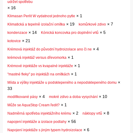
udržet spotřebu
×
16
×
1
Klimasan Perlit W vydatnost jednoho pytle
×
19
×
7
Klimatická a tepelně izolační omítka
komůrkové zdivo
×
14
×
5
kondenzace
Kónická koncovka pro doplnění vrtů
×
21
kotovice
×
4
Krémová injektáž do původní hydroizolace ano či ne
×
1
krémová injektáž versus dřevomorka
×
1
Krémové injektáže vs kvapalné injektáže
×
1
"mastné fleky" po injektáži na omítkách
×
Místa a výšky injektáže u podsklepeného a nepodsklepeného domu
33
×
4
×
10
modifikované pásy
mokré zdivo a doba vysychání
×
1
Může se AquaStop Cream ředit?
×
2
×
8
Nadměrná spotřeba injektážního krému
náklopy vrtů
×
56
napojení injektáže a izolace podlahy
×
6
Napojení injektáže s jiným typem hydroizolace