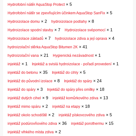
×
5
Hydrofobní nátěr AquaStop Protect
×
5
Hydrofobní nátěr se zpevňujícím účinkem AquaStop SanFix
×
2
×
8
Hydroizolace domu
hydroizolace podlahy
×
7
×
1
Hydroizolace spodní stavby
Hydroizolace svépomocí
×
7
×
4
Hydroizolace základů
hydroizolace zdiva a její oprava
×
41
hydroizolační stěrka AquaStop Bitumen 2K
×
21
×
1
hydroizolační vana
Hygienická nezávadnost
×
1
×
1
injektáž
Injektáž a svislá hydroizolace - pořadí provedení
×
35
×
5
injektáž do betonu
Injektáž do cihly
×
8
×
24
Injektáž do původní izolace
Injektáž do spáry
×
3
×
18
Injektáž do spáry
Injektáž do spáry přes omítky
×
9
×
13
injektáž dutých cihel
injektáž komůrkového zdiva
×
2
×
18
Injektáž mimo spáru
injektáž na etapy
×
2
×
5
Injektáž okolo schodiště
injektáž pískovcového zdiva
×
36
×
15
injektáž podúrovňového zdiva
injektáž porothermu
×
2
injektáž vlhkého místa zdiva