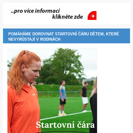
POMÁHÁME DOROVNAT STARTOVNÍ ČÁRU DĚTEM, KTERÉ
NEVYRŮSTAJÍ V RODINÁCH