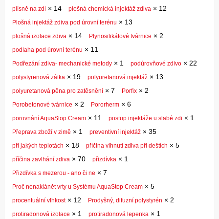
×
14
×
12
plísně na zdi
plošná chemická injektáž zdiva
×
13
Plošná injektáž zdiva pod úrovní terénu
×
14
×
2
plošná izolace zdiva
Plynosilikátové tvárnice
×
11
podlaha pod úrovní terénu
×
1
×
22
Podřezání zdiva- mechanické metody
podúrovňové zdivo
×
19
×
13
polystyrenová zátka
polyuretanová injektáž
×
7
×
2
polyuretanová pěna pro zatěsnění
Porfix
×
2
×
6
Porobetonové tvárnice
Pororherm
×
11
×
1
porovnání AquaStop Cream
postup injektáže u slabé zdi
×
1
×
35
Přeprava zboží v zimě
preventivní injektáž
×
18
×
5
při jakých teplotách
příčina vlhnutí zdiva při deštích
×
70
×
1
příčina zavlhání zdiva
přizdívka
×
7
Přizdívka s mezerou - ano či ne
×
5
Proč nenaklánět vrty u Systému AquaStop Cream
×
12
×
2
procentuální vlhkost
Prodyšný, difuzní polystyrén
×
1
×
1
protiradonová izolace
protiradonová lepenka