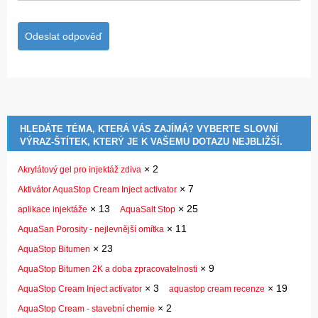
HLEDÁTE TÉMA, KTERÁ VÁS ZAJÍMÁ? VYBERTE SLOVNÍ
VÝRAZ-ŠTÍTEK, KTERÝ JE K VAŠEMU DOTAZU NEJBLIŽŠÍ.
×
2
Akrylátový gel pro injektáž zdiva
×
7
Aktivátor AquaStop Cream Inject activator
×
13
×
25
aplikace injektáže
AquaSalt Stop
×
11
AquaSan Porosity - nejlevnější omítka
×
23
AquaStop Bitumen
×
9
AquaStop Bitumen 2K a doba zpracovatelnosti
×
3
×
19
AquaStop Cream Inject activator
aquastop cream recenze
×
2
AquaStop Cream - stavební chemie