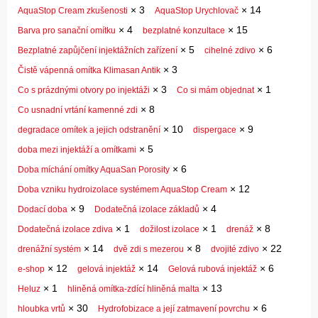
×
3
×
14
AquaStop Cream zkušenosti
AquaStop Urychlovač
×
4
×
15
Barva pro sanační omítku
bezplatné konzultace
×
5
×
6
Bezplatné zapůjčení injektážních zařízení
cihelné zdivo
×
3
Čistě vápenná omítka Klimasan Antik
×
3
×
1
Co s prázdnými otvory po injektáži
Co si mám objednat
×
8
Co usnadní vrtání kamenné zdi
×
10
×
9
degradace omítek a jejich odstranění
dispergace
×
5
doba mezi injektáží a omítkami
×
6
Doba míchání omítky AquaSan Porosity
×
12
Doba vzniku hydroizolace systémem AquaStop Cream
×
9
×
4
Dodací doba
Dodatečná izolace základů
×
1
×
1
×
8
Dodatečná izolace zdiva
dožilost izolace
drenáž
×
14
×
8
×
22
drenážní systém
dvě zdi s mezerou
dvojité zdivo
×
12
×
14
×
6
e-shop
gelová injektáž
Gelová rubová injektáž
×
1
×
13
Heluz
hliněná omítka-zdící hliněná malta
×
30
×
6
hloubka vrtů
Hydrofobizace a její zatmavení povrchu