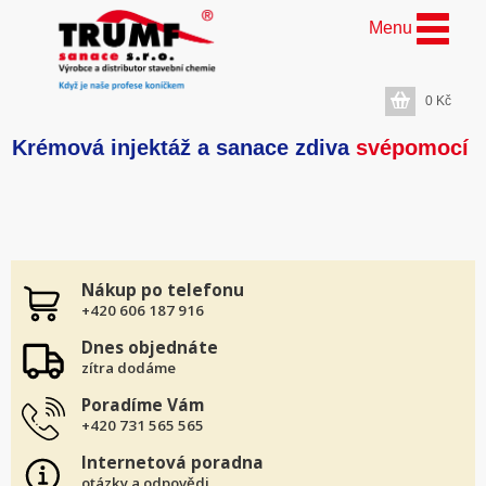
Menu
0
Kč
Krémová injektáž a sanace zdiva
svépomocí
Nákup po telefonu
+420 606 187 916
Dnes objednáte
zítra dodáme
Poradíme Vám
+420 731 565 565
Internetová poradna
otázky a odpovědi