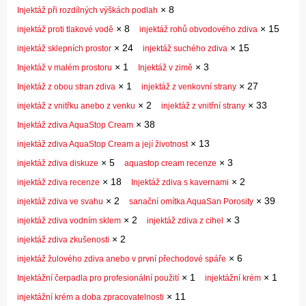
×
8
Injektáž při rozdílných výškách podlah
×
8
×
15
injektáž proti tlakové vodě
injektáž rohů obvodového zdiva
×
24
×
15
injektáž sklepních prostor
injektáž suchého zdiva
×
1
×
3
Injektáž v malém prostoru
Injektáž v zimě
×
1
×
27
Injektáž z obou stran zdiva
injektáž z venkovní strany
×
2
×
33
injektáž z vnitřku anebo z venku
injektáž z vnitřní strany
×
38
Injektáž zdiva AquaStop Cream
×
13
injektáž zdiva AquaStop Cream a její životnost
×
5
×
3
injektáž zdiva diskuze
aquastop cream recenze
×
18
×
2
injektáž zdiva recenze
Injektáž zdiva s kavernami
×
2
×
39
injektáž zdiva ve svahu
sanační omítka AquaSan Porosity
×
2
×
3
injektáž zdiva vodním sklem
injektáž zdiva z cihel
×
2
injektáž zdiva zkušenosti
×
6
injektáž žulového zdiva anebo v první přechodové spáře
×
1
×
1
Injektážní čerpadla pro profesionální použití
injektážní krém
×
11
injektážní krém a doba zpracovatelnosti