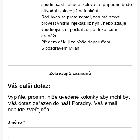
spodní část nebude izolována, případně bude
původní izolace již nefunkční.
Rád bych se proto zeptal, zda má smysl
provést vnitřní injektáž již nyní, nebo zda je
vhodnější s ní počkat až po dokončení
drenáže.
Předem děkuji za Vaše doporučení.
S pozdravem Milan
Zobrazuji 2 záznamů
Váš další dotaz:
Vyplňte, prosím, níže uvedené kolonky aby mohl být
Váš dotaz zařazen do naší Poradny. Váš email
nebude zveřejněn.
Jméno
*