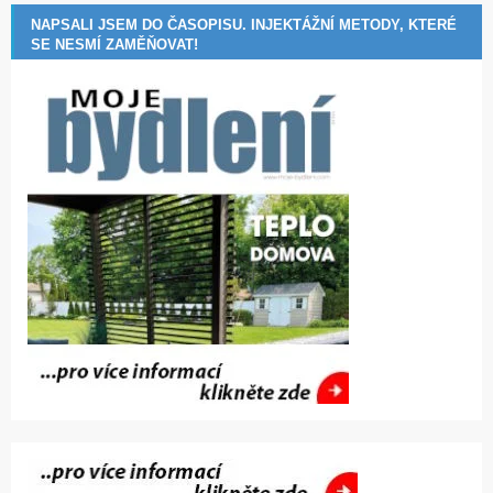
NAPSALI JSEM DO ČASOPISU. INJEKTÁŽNÍ METODY, KTERÉ
SE NESMÍ ZAMĚŇOVAT!