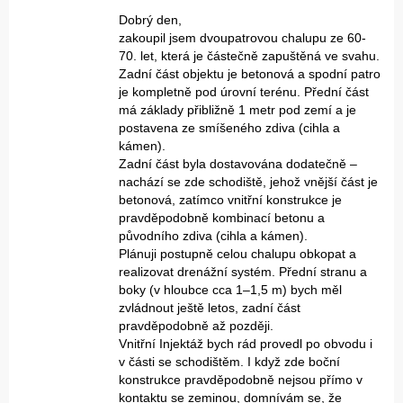
Dobrý den,
zakoupil jsem dvoupatrovou chalupu ze 60-
70. let, která je částečně zapuštěná ve svahu.
Zadní část objektu je betonová a spodní patro
je kompletně pod úrovní terénu. Přední část
má základy přibližně 1 metr pod zemí a je
postavena ze smíšeného zdiva (cihla a
kámen).
Zadní část byla dostavována dodatečně –
nachází se zde schodiště, jehož vnější část je
betonová, zatímco vnitřní konstrukce je
pravděpodobně kombinací betonu a
původního zdiva (cihla a kámen).
Plánuji postupně celou chalupu obkopat a
realizovat drenážní systém. Přední stranu a
boky (v hloubce cca 1–1,5 m) bych měl
zvládnout ještě letos, zadní část
pravděpodobně až později.
Vnitřní Injektáž bych rád provedl po obvodu i
v části se schodištěm. I když zde boční
konstrukce pravděpodobně nejsou přímo v
kontaktu se zeminou, domnívám se, že