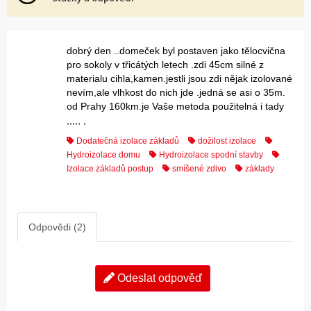
dobrý den ..domeček byl postaven jako tělocvična
pro sokoly v třicátých letech .zdi 45cm silné z
materialu cihla,kamen.jestli jsou zdi nějak izolované
nevím,ale vlhkost do nich jde .jedná se asi o 35m.
od Prahy 160km.je Vaše metoda použitelná i tady
,,,,, ,
Dodatečná izolace základů
dožilost izolace
Hydroizolace domu
Hydroizolace spodní stavby
Izolace základů postup
smíšené zdivo
základy
Odpovědi (2)
Odeslat odpověď