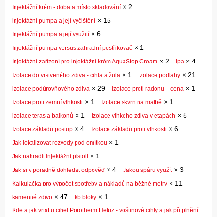
×
2
Injektážní krém - doba a místo skladování
×
15
injektážní pumpa a její vyčištění
×
6
Injektážní pumpa a její využití
×
1
Injektážní pumpa versus zahradní postřikovač
×
2
×
4
Injektážní zařízení pro injektážní krém AquaStop Cream
Ipa
×
1
×
21
Izolace do vrstveného zdiva - cihla a žula
izolace podlahy
×
29
×
1
izolace podúrovňového zdiva
izolace proti radonu – cena
×
1
×
1
Izolace proti zemní vlhkosti
Izolace skvrn na malbě
×
1
×
5
izolace teras a balkonů
izolace vlhkého zdiva v etapách
×
4
×
6
Izolace základů postup
Izolace základů proti vlhkosti
×
1
Jak lokalizovat rozvody pod omítkou
×
1
Jak nahradit injektážní pistoli
×
4
×
3
Jak si v poradně dohledat odpověď
Jakou spáru využít
×
11
Kalkulačka pro výpočet spotřeby a nákladů na běžné metry
×
47
×
1
kamenné zdivo
kb bloky
Kde a jak vrtat u cihel Porotherm Heluz - voštinové cihly a jak při plnění