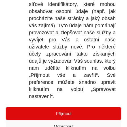
síťové identifikátory, které mohou
+
obsahovat osobní údaje (např. jak
+
procházíte naše stránky a jaký obsah
vás zajímá). Tyto údaje nám pomáhají
provozovat a zlepšovat naše služby a
vyvíjet pro Vás a ostatní naše
DOKU
uživatele služby nové. Pro některé
účely zpracování takto získaných
Obchodní
údajů je vyžadován Váš souhlas, který
nám udělíte kliknutím na volbu
Reklamačn
„Příjmout vše a zavřít“. Své
Ochrana o
preference můžete snadno upravit
kliknutím na volbu „Spravovat
nastavení“.
KONTA
Příjmout
Bl
P
Odmítnout
I