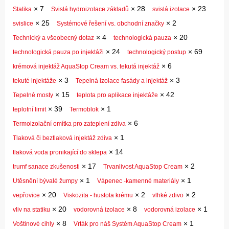
×
7
×
28
×
23
Statika
Svislá hydroizolace základů
svislá izolace
×
25
×
2
svislice
Systémové řešení vs. obchodní značky
×
4
×
20
Technický a všeobecný dotaz
technologická pauza
×
24
×
69
technologická pauza po injektáži
technologický postup
×
6
krémová injektáž AquaStop Cream vs. tekutá injektáž
×
3
×
3
tekuté injektáže
Tepelná izolace fasády a injektáž
×
15
×
42
Tepelné mosty
teplota pro aplikace injektáže
×
39
×
1
teplotní limit
Termoblok
×
6
Termoizolační omítka pro zateplení zdiva
×
1
Tlaková či beztlaková injektáž zdiva
×
14
tlaková voda pronikající do sklepa
×
17
×
2
trumf sanace zkušenosti
Trvanlivost AquaStop Cream
×
1
×
1
Utěsnění bývalé žumpy
Vápenec -kamenné materiály
×
20
×
2
×
2
vepřovice
Viskozita - hustota krému
vlhké zdivo
×
20
×
8
×
1
vliv na statiku
vodorovná izolace
vodorovná izolace
×
8
×
1
Voštinové cihly
Vrták pro náš Systém AquaStop Cream