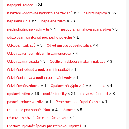
×
24
napojení izolace
×
3
×
35
navržení vodorovné hydroizolace základů
nejnižší teploty
×
5
×
23
nepálená cihla
nepálené zdivo
×
4
×
3
neplnohodnotná výplň vrtů
nesoudržná maltová spára zdiva
×
1
odizolování omítky od pochozího povrchu
×
9
×
4
Odkopání základů
Odvětrání obvodového zdiva
×
4
Odvětrávací lišta - difúzní lišta interiérová
×
3
×
3
Odvětrávaná fasáda
Odvlhčení sklepa s nízkými náklady
×
1
Odvlhčení sklepů a podzemních podlaží
×
1
Odvlhčení zdiva a podlah po havárii vody
×
1
×
5
×
4
Odvlhčovač vzduchu
Opakovaná výplň vrtů
opuka
×
19
×
21
×
3
opukové zdivo
osekání omítky
osové vzdálenosti
×
1
×
1
pásová izolace ve zdivu
Penetrace pod Jupol Classic
×
4
×
5
Penetrace pod sanační štuk
pískovec
×
1
Pískovec s přizděným cihelným zdivem
×
1
Plastové injektážní pakry pro krémovou injektáž.