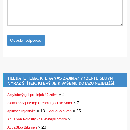
HLEDÁTE TÉMA, KTERÁ VÁS ZAJÍMÁ? VYBERTE SLOVNÍ
VÝRAZ-ŠTÍTEK, KTERÝ JE K VAŠEMU DOTAZU NEJBLIŽŠÍ.
×
2
Akrylátový gel pro injektáž zdiva
×
7
Aktivátor AquaStop Cream Inject activator
×
13
×
25
aplikace injektáže
AquaSalt Stop
×
11
AquaSan Porosity - nejlevnější omítka
×
23
AquaStop Bitumen