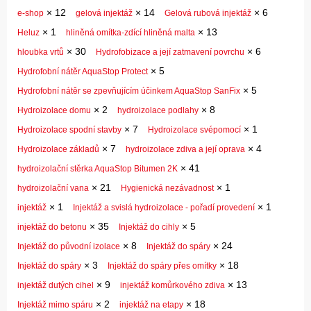
×
12
×
14
×
6
e-shop
gelová injektáž
Gelová rubová injektáž
×
1
×
13
Heluz
hliněná omítka-zdící hliněná malta
×
30
×
6
hloubka vrtů
Hydrofobizace a její zatmavení povrchu
×
5
Hydrofobní nátěr AquaStop Protect
×
5
Hydrofobní nátěr se zpevňujícím účinkem AquaStop SanFix
×
2
×
8
Hydroizolace domu
hydroizolace podlahy
×
7
×
1
Hydroizolace spodní stavby
Hydroizolace svépomocí
×
7
×
4
Hydroizolace základů
hydroizolace zdiva a její oprava
×
41
hydroizolační stěrka AquaStop Bitumen 2K
×
21
×
1
hydroizolační vana
Hygienická nezávadnost
×
1
×
1
injektáž
Injektáž a svislá hydroizolace - pořadí provedení
×
35
×
5
injektáž do betonu
Injektáž do cihly
×
8
×
24
Injektáž do původní izolace
Injektáž do spáry
×
3
×
18
Injektáž do spáry
Injektáž do spáry přes omítky
×
9
×
13
injektáž dutých cihel
injektáž komůrkového zdiva
×
2
×
18
Injektáž mimo spáru
injektáž na etapy