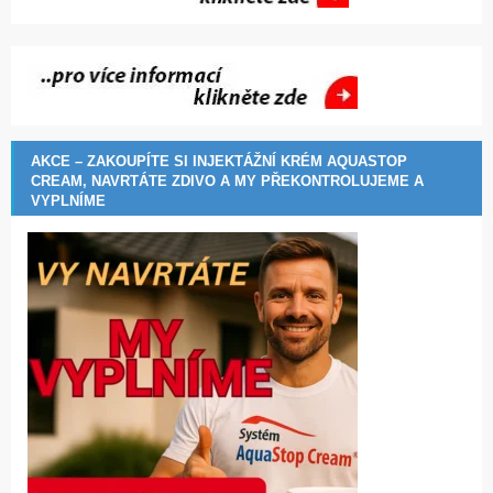
AKCE – ZAKOUPÍTE SI INJEKTÁŽNÍ KRÉM AQUASTOP
CREAM, NAVRTÁTE ZDIVO A MY PŘEKONTROLUJEME A
VYPLNÍME