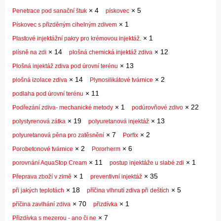
×
4
×
5
Penetrace pod sanační štuk
pískovec
×
1
Pískovec s přizděným cihelným zdivem
×
1
Plastové injektážní pakry pro krémovou injektáž.
×
14
×
12
plísně na zdi
plošná chemická injektáž zdiva
×
13
Plošná injektáž zdiva pod úrovní terénu
×
14
×
2
plošná izolace zdiva
Plynosilikátové tvárnice
×
11
podlaha pod úrovní terénu
×
1
×
22
Podřezání zdiva- mechanické metody
podúrovňové zdivo
×
19
×
13
polystyrenová zátka
polyuretanová injektáž
×
7
×
2
polyuretanová pěna pro zatěsnění
Porfix
×
2
×
6
Porobetonové tvárnice
Pororherm
×
11
×
1
porovnání AquaStop Cream
postup injektáže u slabé zdi
×
1
×
35
Přeprava zboží v zimě
preventivní injektáž
×
18
×
5
při jakých teplotách
příčina vlhnutí zdiva při deštích
×
70
×
1
příčina zavlhání zdiva
přizdívka
×
7
Přizdívka s mezerou - ano či ne