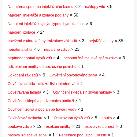
×
2
×
8
Nadměrná spotřeba injektážního krému
náklopy vrtů
×
56
napojení injektáže a izolace podlahy
×
6
Napojení injektáže s jiným typem hydroizolace
×
24
napojení izolace
×
3
×
35
navržení vodorovné hydroizolace základů
nejnižší teploty
×
5
×
23
nepálená cihla
nepálené zdivo
×
4
×
3
neplnohodnotná výplň vrtů
nesoudržná maltová spára zdiva
×
1
odizolování omítky od pochozího povrchu
×
9
×
4
Odkopání základů
Odvětrání obvodového zdiva
×
4
Odvětrávací lišta - difúzní lišta interiérová
×
3
×
3
Odvětrávaná fasáda
Odvlhčení sklepa s nízkými náklady
×
1
Odvlhčení sklepů a podzemních podlaží
×
1
Odvlhčení zdiva a podlah po havárii vody
×
1
×
5
×
4
Odvlhčovač vzduchu
Opakovaná výplň vrtů
opuka
×
19
×
21
×
3
opukové zdivo
osekání omítky
osové vzdálenosti
×
1
×
1
pásová izolace ve zdivu
Penetrace pod Jupol Classic