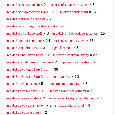
×
2
×
5
Injektáž okolo schodiště
injektáž pískovcového zdiva
×
36
×
15
injektáž podúrovňového zdiva
injektáž porothermu
×
2
injektáž vlhkého místa zdiva
×
8
Injektáž při rozdílných výškách podlah
×
8
×
15
injektáž proti tlakové vodě
injektáž rohů obvodového zdiva
×
24
×
15
injektáž sklepních prostor
injektáž suchého zdiva
×
1
×
3
Injektáž v malém prostoru
Injektáž v zimě
×
1
×
27
Injektáž z obou stran zdiva
injektáž z venkovní strany
×
2
×
33
injektáž z vnitřku anebo z venku
injektáž z vnitřní strany
×
38
Injektáž zdiva AquaStop Cream
×
13
injektáž zdiva AquaStop Cream a její životnost
×
5
×
3
injektáž zdiva diskuze
aquastop cream recenze
×
18
×
2
injektáž zdiva recenze
Injektáž zdiva s kavernami
×
2
×
39
injektáž zdiva ve svahu
sanační omítka AquaSan Porosity
×
2
×
3
injektáž zdiva vodním sklem
injektáž zdiva z cihel
×
2
injektáž zdiva zkušenosti