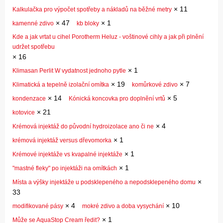
×
11
Kalkulačka pro výpočet spotřeby a nákladů na běžné metry
×
47
×
1
kamenné zdivo
kb bloky
Kde a jak vrtat u cihel Porotherm Heluz - voštinové cihly a jak při plnění
udržet spotřebu
×
16
×
1
Klimasan Perlit W vydatnost jednoho pytle
×
19
×
7
Klimatická a tepelně izolační omítka
komůrkové zdivo
×
14
×
5
kondenzace
Kónická koncovka pro doplnění vrtů
×
21
kotovice
×
4
Krémová injektáž do původní hydroizolace ano či ne
×
1
krémová injektáž versus dřevomorka
×
1
Krémové injektáže vs kvapalné injektáže
×
1
"mastné fleky" po injektáži na omítkách
×
Místa a výšky injektáže u podsklepeného a nepodsklepeného domu
33
×
4
×
10
modifikované pásy
mokré zdivo a doba vysychání
×
1
Může se AquaStop Cream ředit?