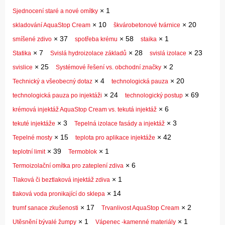
×
1
Sjednocení staré a nové omítky
×
10
×
20
skladování AquaStop Cream
škvárobetonové tvárnice
×
37
×
58
×
1
smíšené zdivo
spotřeba krému
staika
×
7
×
28
×
23
Statika
Svislá hydroizolace základů
svislá izolace
×
25
×
2
svislice
Systémové řešení vs. obchodní značky
×
4
×
20
Technický a všeobecný dotaz
technologická pauza
×
24
×
69
technologická pauza po injektáži
technologický postup
×
6
krémová injektáž AquaStop Cream vs. tekutá injektáž
×
3
×
3
tekuté injektáže
Tepelná izolace fasády a injektáž
×
15
×
42
Tepelné mosty
teplota pro aplikace injektáže
×
39
×
1
teplotní limit
Termoblok
×
6
Termoizolační omítka pro zateplení zdiva
×
1
Tlaková či beztlaková injektáž zdiva
×
14
tlaková voda pronikající do sklepa
×
17
×
2
trumf sanace zkušenosti
Trvanlivost AquaStop Cream
×
1
×
1
Utěsnění bývalé žumpy
Vápenec -kamenné materiály