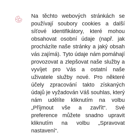
D
Na těchto webových stránkách se
2
používají soubory
cookies
a další
Ot
síťové identifikátory, které mohou
+
obsahovat osobní údaje (např. jak
+
procházíte naše stránky a jaký obsah
vás zajímá). Tyto údaje nám pomáhají
provozovat a zlepšovat naše služby a
vyvíjet pro Vás a ostatní naše
DOKU
uživatele služby nové. Pro některé
účely zpracování takto získaných
Obchodní
údajů je vyžadován Váš souhlas, který
nám udělíte kliknutím na volbu
Reklamačn
„Příjmout vše a zavřít“. Své
Ochrana o
preference můžete snadno upravit
kliknutím na volbu „Spravovat
nastavení“.
KONTA