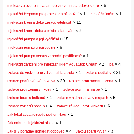
×
6
injektáž žulového zdiva anebo v první přechodové spáře
×
1
×
1
Injektážní čerpadla pro profesionální použití
injektážní krém
×
11
injektážní krém a doba zpracovatelnosti
×
2
Injektážní krém - doba a místo skladování
×
15
injektážní pumpa a její vyčištění
×
6
Injektážní pumpa a její využití
×
1
Injektážní pumpa versus zahradní postřikovač
×
2
×
4
Injektážní zařízení pro injektážní krém AquaStop Cream
Ipa
×
1
×
21
Izolace do vrstveného zdiva - cihla a žula
izolace podlahy
×
29
×
1
izolace podúrovňového zdiva
izolace proti radonu – cena
×
1
×
1
Izolace proti zemní vlhkosti
Izolace skvrn na malbě
×
1
×
5
izolace teras a balkonů
izolace vlhkého zdiva v etapách
×
4
×
6
Izolace základů postup
Izolace základů proti vlhkosti
×
1
Jak lokalizovat rozvody pod omítkou
×
1
Jak nahradit injektážní pistoli
×
4
×
3
Jak si v poradně dohledat odpověď
Jakou spáru využít