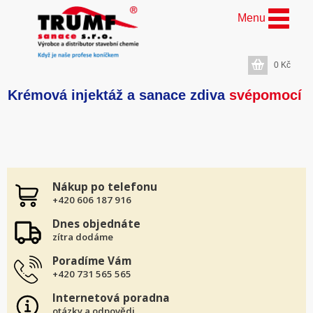
Menu
0
Kč
Krémová injektáž a sanace zdiva
svépomocí
Nákup po telefonu
+420 606 187 916
Dnes objednáte
zítra dodáme
Poradíme Vám
+420 731 565 565
Internetová poradna
otázky a odpovědi