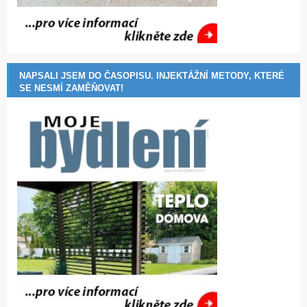
NAPSALI JSEM DO ČASOPISU. INJEKTÁŽNÍ METODY, KTERÉ
SE NESMÍ ZAMĚŇOVAT!