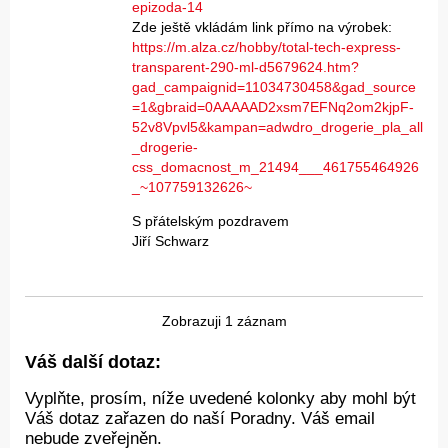
epizoda-14
Zde ještě vkládám link přímo na výrobek:
https://m.alza.cz/hobby/total-tech-express-
transparent-290-ml-d5679624.htm?
gad_campaignid=11034730458&gad_source
=1&gbraid=0AAAAAD2xsm7EFNq2om2kjpF-
52v8Vpvl5&kampan=adwdro_drogerie_pla_all
_drogerie-
css_domacnost_m_21494___461755464926
_~107759132626~
S přátelským pozdravem
Jiří Schwarz
Zobrazuji 1 záznam
Váš další dotaz:
Vyplňte, prosím, níže uvedené kolonky aby mohl být
Váš dotaz zařazen do naší Poradny. Váš email
nebude zveřejněn.