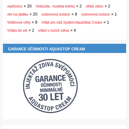
×
20
×
2
×
2
vepřovice
Viskozita - hustota krému
vlhké zdivo
×
20
×
8
×
1
vliv na statiku
vodorovná izolace
vodorovná izolace
×
8
×
1
Voštinové cihly
Vrták pro náš Systém AquaStop Cream
×
2
×
4
Vrtáky do zdi
vrtání v rozích zdiva
GARANCE ÚČINNOSTI AQUASTOP CREAM