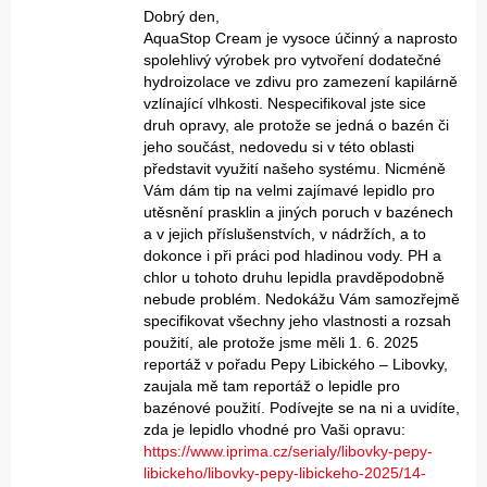
Dobrý den,
AquaStop Cream je vysoce účinný a naprosto
spolehlivý výrobek pro vytvoření dodatečné
hydroizolace ve zdivu pro zamezení kapilárně
vzlínající vlhkosti. Nespecifikoval jste sice
druh opravy, ale protože se jedná o bazén či
jeho součást, nedovedu si v této oblasti
představit využití našeho systému. Nicméně
Vám dám tip na velmi zajímavé lepidlo pro
utěsnění prasklin a jiných poruch v bazénech
a v jejich příslušenstvích, v nádržích, a to
dokonce i při práci pod hladinou vody. PH a
chlor u tohoto druhu lepidla pravděpodobně
nebude problém. Nedokážu Vám samozřejmě
specifikovat všechny jeho vlastnosti a rozsah
použití, ale protože jsme měli 1. 6. 2025
reportáž v pořadu Pepy Libického – Libovky,
zaujala mě tam reportáž o lepidle pro
bazénové použití. Podívejte se na ni a uvidíte,
zda je lepidlo vhodné pro Vaši opravu:
https://www.iprima.cz/serialy/libovky-pepy-
libickeho/libovky-pepy-libickeho-2025/14-