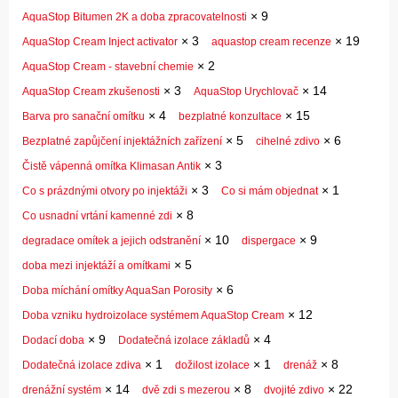
×
9
AquaStop Bitumen 2K a doba zpracovatelnosti
×
3
×
19
AquaStop Cream Inject activator
aquastop cream recenze
×
2
AquaStop Cream - stavební chemie
×
3
×
14
AquaStop Cream zkušenosti
AquaStop Urychlovač
×
4
×
15
Barva pro sanační omítku
bezplatné konzultace
×
5
×
6
Bezplatné zapůjčení injektážních zařízení
cihelné zdivo
×
3
Čistě vápenná omítka Klimasan Antik
×
3
×
1
Co s prázdnými otvory po injektáži
Co si mám objednat
×
8
Co usnadní vrtání kamenné zdi
×
10
×
9
degradace omítek a jejich odstranění
dispergace
×
5
doba mezi injektáží a omítkami
×
6
Doba míchání omítky AquaSan Porosity
×
12
Doba vzniku hydroizolace systémem AquaStop Cream
×
9
×
4
Dodací doba
Dodatečná izolace základů
×
1
×
1
×
8
Dodatečná izolace zdiva
dožilost izolace
drenáž
×
14
×
8
×
22
drenážní systém
dvě zdi s mezerou
dvojité zdivo