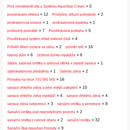
×
5
Proč nenaklánět vrty u Systému AquaStop Cream
×
12
×
2
procentuální vlhkost
Prodyšný, difuzní polystyrén
×
1
×
1
protiradonová izolace
protiradonová lepenka
×
7
×
5
protisolný podnátěr
Provětrávaná podlaha
×
4
Provětrávaný systém vlhké soklové části
×
2
×
16
Průběh šíření izolace ve zdivu
průměr vrtů
×
6
×
6
řadový dům
rychlost účinku injektáže
×
1
Sádra, sádrová omítka a sádrová stěrka v oblasti sanace
×
1
×
2
sádrokartonová předstěna
Salinita zdiva
×
16
Poradna na lince 731 565 565
×
10
sanace vlhkého zdiva a jeho vnější zateplení
×
4
×
4
sanace vlhkého zdiva injektáží
sanace vlhkého zdiva
×
3
×
8
sanace zdiva svépomocí
sanační omítka a penetrace
×
2
Sanační omítka pod neprodyšnými povrchy
×
2
×
32
sanační omítka z rubové strany
sanační omítky
×
9
Sanační štuk AquaSan Porosity