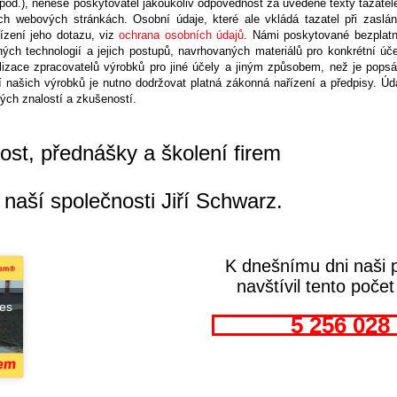
pod.), nenese poskytovatel jakoukoliv odpovědnost za uvedené texty tazatele.
h webových stránkách. Osobní údaje, které ale vkládá tazatel při zaslán
řízení jeho dotazu, viz
ochrana osobních údajů
. Námi poskytované bezplatn
ch technologií a jejich postupů, navrhovaných materiálů pro konkrétní úč
lizace zpracovatelů výrobků pro jiné účely a jiným způsobem, než je pops
í našich výrobků je nutno dodržovat platná zákonná nařízení a předpisy. Ú
ých znalostí a zkušeností.
st, přednášky a školení firem
 naší společnosti Jiří Schwarz.
K dnešnímu dni naši 
navštívil tento poče
ies
5 256 028