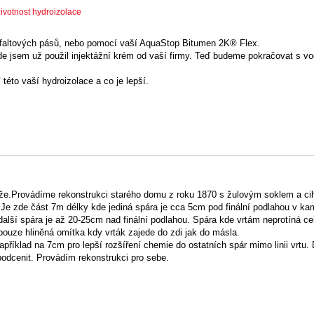
ivotnost hydroizolace
asfaltových pásů, nebo pomocí vaší AquaStop Bitumen 2K® Flex.
de jsem už použil injektážní krém od vaší firmy. Teď budeme pokračovat s v
 této vaší hydroizolace a co je lepší.
áže.Provádíme rekonstrukci starého domu z roku 1870 s žulovým soklem a c
Je zde část 7m délky kde jediná spára je cca 5cm pod finální podlahou v 
alší spára je až 20-25cm nad finální podlahou. Spára kde vrtám neprotíná ce
pouze hliněná omítka kdy vrták zajede do zdi jak do másla.
například na 7cm pro lepší rozšíření chemie do ostatních spár mimo linii vrtu.
podcenit. Provádím rekonstrukci pro sebe.