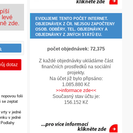
píší
 levé
EVIDUJEME TENTO POČET INTERNET.
ně zde.
OBJEDNÁVEK Z ČR. NEJSOU ZAPOČTENY
OSOB. ODBĚRY, TEL. OBJEDNÁVKY A
OBJEDNÁVKY Z JINÝCH STÁTŮ EU.
počet objednávek:
72,390
Z každé objednávky ukládáme část
vůj dotaz
finančních prostředků na sociální
projekty.
Na účet již bylo připsáno:
1.085.880 Kč
>>informace zde<<
Současný stav účtu je:
 nopovou folii
 se zeptat
156.152 Kč
 vrty v jedné
enku v jedné
. Podlahy