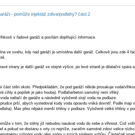
garáži - pomůže injektáž zdiva/podlahy? část 2
lhkosti v řadové garáži a posílám doplňující informace.
ěna ve svahu, kdy nad garáží je umístěna další garáž. Celkově jsou zde 4 řa
stě.
avé strany je další garáž ve stejné výšce, po levé straně je dilatační spára 
í část stěn okolo. Předpokládám, že pod garáží někde prosakuje voda/vlhkost
taré cihly a popílek je jako houba). Podlaha/beton samotný není vlhký.
voda natlačí do garáže a následně vyloženě stojí voda na podlaze.
prudce prší, abych vysledoval kudy voda opravdu vniká dovnitř. Podle map v
dlaha). Max přes nějaké menší trhliny v podlaze. Vyloženě velké trhliny v po
může v tom, že stěny již nebudou nasávat vodu do sebe a vlhnout. Což vidí
hel a pokud se dostanu s vrty co nejníže, zacelím samotné zdovi velice nízko
amotnému vzlínání vody přes spáry v rozích směrem vzhůru. Částečně snad 