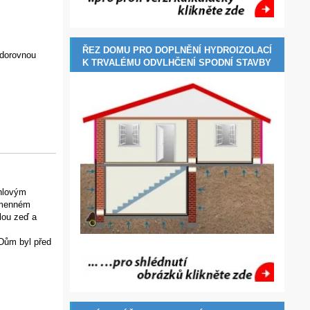
ŘEZ DOMU PRO DOPLNĚNÍ HYDROIZOLACÍ
odorovnou
K TRVALÉMU ODVLHČENÍ SPODNÍ STAVBY
ihlovým
kamenném
lou zeď a
 Dům byl před