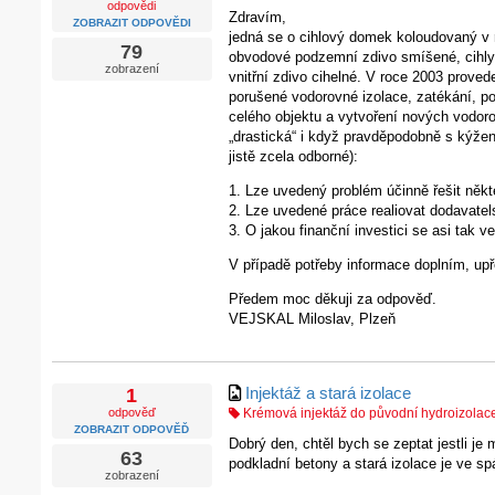
odpovědi
Zdravím,
ZOBRAZIT ODPOVĚDI
jedná se o cihlový domek koloudovaný v 
79
obvodové podzemní zdivo smíšené, cihly
zobrazení
vnitřní zdivo cihelné. V roce 2003 prov
porušené vodorovné izolace, zatékání, po
celého objektu a vytvoření nových vodoro
„drastická“ i když pravděpodobně s kýže
jistě zcela odborné):
1. Lze uvedený problém účinně řešit někt
2. Lze uvedené práce realiovat dodavatel
3. O jakou finanční investici se asi tak ve
V případě potřeby informace doplním, up
Předem moc děkuji za odpověď.
VEJSKAL Miloslav, Plzeň
Injektáž a stará izolace
1
odpověď
Krémová injektáž do původní hydroizolace
ZOBRAZIT ODPOVĚĎ
Dobrý den, chtěl bych se zeptat jestli je
63
podkladní betony a stará izolace je ve s
zobrazení