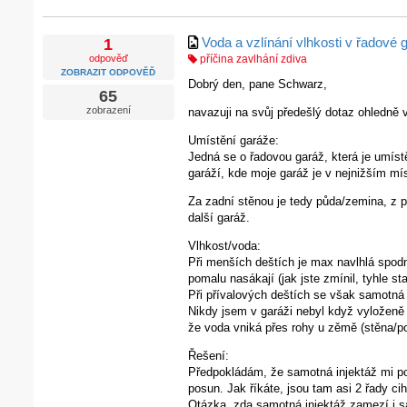
Voda a vzlínání vlhkosti v řadové 
1
odpověď
příčina zavlhání zdiva
ZOBRAZIT ODPOVĚĎ
Dobrý den, pane Schwarz,
65
zobrazení
navazuji na svůj předešlý dotaz ohledně v
Umístění garáže:
Jedná se o řadovou garáž, která je umíst
garáží, kde moje garáž je v nejnižším mí
Za zadní stěnou je tedy půda/zemina, z pr
další garáž.
Vlhkost/voda:
Při menších deštích je max navlhlá spodn
pomalu nasákají (jak jste zmínil, tyhle s
Při přívalových deštích se však samotná 
Nikdy jsem v garáži nebyl když vyloženě 
že voda vniká přes rohy u zěmě (stěna/po
Řešení:
Předpokládám, že samotná injektáž mi po
posun. Jak říkáte, jsou tam asi 2 řady ci
Otázka, zda samotná injektáž zamezí i s