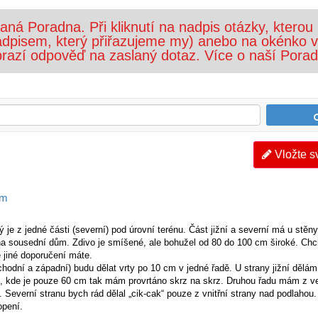
ná Poradna. Při kliknutí na nadpis otázky, kterou 
 nadpisem, který přiřazujeme my) anebo na okénko v
razí odpověď na zaslaný dotaz. Více o naší Porad
Vložte s
em
 je z jedné části (severní) pod úrovní terénu. Část jižní a severní má u stěny
na sousední dům. Zdivo je smíšené, ale bohužel od 80 do 100 cm široké. Chci
 jiné doporučení máte.
chodní a západní) budu dělat vrty po 10 cm v jedné řadě. U strany jižní dělám
n, kde je pouze 60 cm tak mám provrtáno skrz na skrz. Druhou řadu mám z v
 Severní stranu bych rád dělal „cik-cak“ pouze z vnitřní strany nad podlahou
opení.