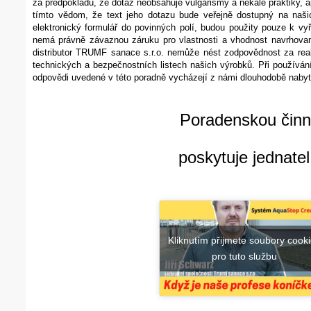
za předpokladu, že dotaz neobsahuje vulgarismy a nekalé praktiky, a
tímto vědom, že text jeho dotazu bude veřejně dostupný na našic
elektronický formulář do povinných polí, budou použity pouze k vy
nemá právně závaznou záruku pro vlastnosti a vhodnost navrhovaný
distributor TRUMF sanace s.r.o. nemůže nést zodpovědnost za rea
technických a bezpečnostních listech našich výrobků. Při používán
odpovědi uvedené v této poradně vycházejí z námi dlouhodobě nabyt
Poradenskou činno
poskytuje jednatel
Kliknutím přijmete soubory cook
pro tuto službu