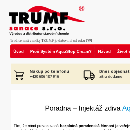
Tradice naší značky TRUMF je datovaná od roku 1991
Úvod
Proč Systém AquaStop Cream?
Návod
Životn
Nákup po telefonu
Dnes objednát
+420 606 187 916
zítra dodáme
Poradna – Injektáž zdiva
A
Tím, že námi provozovaná
bezplatná poradenská činnost je veřej