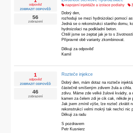
1
odpověď
napojení injektáže a izolace podlahy
ž
ZOBRAZIT ODPOVĚĎ
Dobrý den,
56
rozhoduji se mezi hydroizolaci pomocí 
zobrazení
Jedná se o rekonstrukci starého domu, k
hydroizolaci na podkladní beton.
Chtěl jsme se zeptat jak je to s životností
Přípravné obě varianty zkombinovat.
Děkuji za odpověď
Kamil
Rozteče injekce
1
odpověď
Dobrý den, mám dotaz na rozteče injekt
ZOBRAZIT ODPOVĚĎ
částečně smíšeným zdivem žula a cihla. 
46
zdivu. Máme zde velké žulové kvádry, a d
zobrazení
kamen za čelem zdi je cik cak, někde je 
Jak jsem zmínil výše, lze rozteč zkrátit 
rekonstrukcí velmi mokrý tak nechci nic 
Děkuji za radu
S pozdravem
Petr Kusnierz