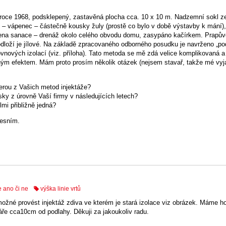
roce 1968, podsklepený, zastavěná plocha cca. 10 x 10 m. Nadzemní sokl ze
 – vápenec – částečně kousky žuly (prostě co bylo v době výstavby k mání)
edena sanace – drenáž okolo celého obvodu domu, zasypáno kačírkem. Prapůvo
dloží je jílové. Na základě zpracovaného odborného posudku je navrženo „po
vnových izolací (viz. příloha). Tato metoda se mě zdá velice komplikovaná a
ným efektem. Mám proto prosím několik otázek (nejsem stavař, takže mé vyj
erou z Vašich metod injektáže?
sky z úrovně Vaší firmy v následujících letech?
lmi přibližně jedná?
řesním.
 ano či ne
výška linie vrtů
 možné provést injektáž zdiva ve kterém je stará izolace viz obrázek. Máme h
páře cca10cm od podlahy. Děkuji za jakoukoliv radu.