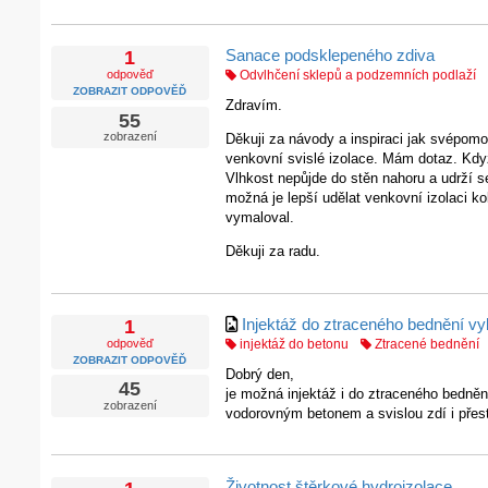
Sanace podsklepeného zdiva
1
odpověď
Odvlhčení sklepů a podzemních podlaží
ZOBRAZIT ODPOVĚĎ
Zdravím.
55
zobrazení
Děkuji za návody a inspiraci jak svépomo
venkovní svislé izolace. Mám dotaz. Když
Vlhkost nepůjde do stěn nahoru a udrží se
možná je lepší udělat venkovní izolaci k
vymaloval.
Děkuji za radu.
Injektáž do ztraceného bednění vy
1
odpověď
injektáž do betonu
Ztracené bednění
ZOBRAZIT ODPOVĚĎ
Dobrý den,
45
je možná injektáž i do ztraceného bedně
zobrazení
vodorovným betonem a svislou zdí i přest
Životnost štěrkové hydroizolace