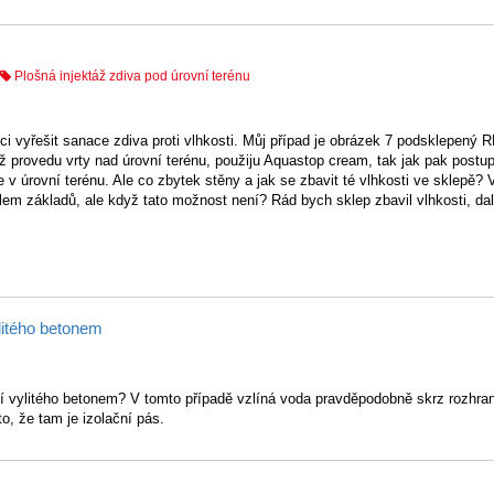
Plošná injektáž zdiva pod úrovní terénu
ci vyřešit sanace zdiva proti vlhkosti. Můj případ je obrázek 7 podsklepený 
 provedu vrty nad úrovní terénu, použiju Aquastop cream, tak jak pak postu
 v úrovní terénu. Ale co zbytek stěny a jak se zbavit té vlhkosti ve sklepě? 
olem základů, ale když tato možnost není? Rád bych sklep zbavil vlhkosti, da
litého betonem
ní vylitého betonem? V tomto případě vzlíná voda pravděpodobně skrz rozhra
o, že tam je izolační pás.