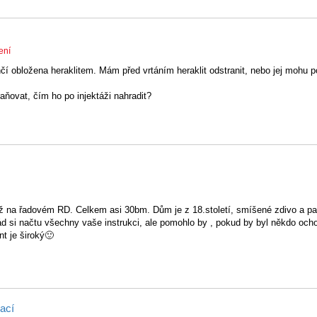
ení
nčí obložena heraklitem. Mám před vrtáním heraklit odstranit, nebo jej mohu 
raňovat, čím ho po injektáži nahradit?
ž na řadovém RD. Celkem asi 30bm. Dům je z 18.století, smíšené zdivo a pa
d si načtu všechny vaše instrukci, ale pomohlo by , pokud by byl někdo och
nt je široký🙂
ací