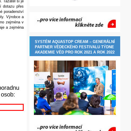
 Tazatel si je
í dotazu přes
é poradenství
ely. Výrobce a
áno zejména v
daje a zejména
SYSTÉM AQUASTOP CREAM – GENERÁLNÍ
PARTNER VĚDECKÉHO FESTIVALU TÝDNE
AKADEMIE VĚD PRO ROK 2021 A ROK 2022
poradnu
t osob: