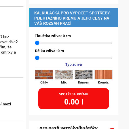
KALKULAČKA PRO VÝPOČET SPOTŘEBY
INJEKTÁŽNÍHO KRÉMU A JEHO CENY NA
VÁŠ ROZSAH PRACÍ
Tloušťka zdiva:
0
cm
RD bez
povat dále?
Vím, že
Délka zdiva:
0
m
l omítky a
Typ zdiva
Cihly
Mix
Kámen
Komůr.
SPOTŘEBA KRÉMU
0.00
l
ní mezi