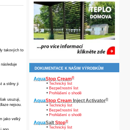
dy takových to
a následuje
DOKUMENTACE K NAŠIM VÝROBKŮM
®
Aqua
Stop Cream
Technický list
 a stěny ji
Bezpečnostní list
Prohlášení o shodě
šak usuzuji,
®
Aqua
Stop Cream
Inject Activator
dlaze nejsou.
Technický list
Bezpečnostní list
Prohlášení o shodě
m jako velký
®
Aqua
Salt
Stop
.
Technický list
i ano.