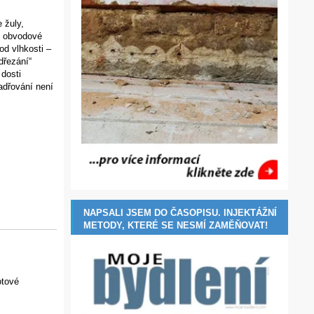
 žuly,
, obvodové
d vlhkosti –
dřezání“
 dosti
adřování není
NAPSALI JSEM DO ČASOPISU. INJEKTÁŽNÍ
METODY, KTERÉ SE NESMÍ ZAMĚŇOVAT!
otové