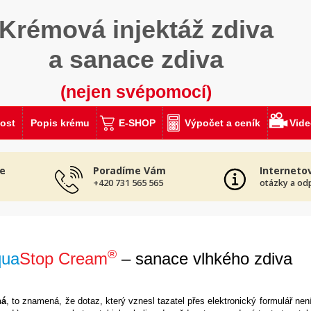
Krémová injektáž zdiva
a sanace zdiva
(nejen svépomocí)
ost
Popis krému
E-SHOP
Výpočet a ceník
Vid
e
Poradíme Vám
Interneto
+420 731 565 565
otázky a od
®
qua
Stop Cream
– sanace vlhkého zdiva
ná
, to znamená, že dotaz, který vznesl tazatel přes elektronický formulář nen