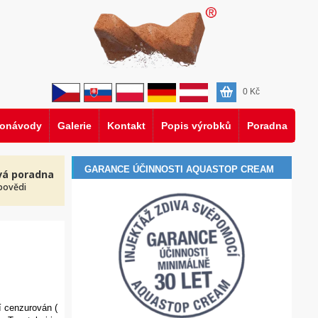
0
Kč
eonávody
Galerie
Kontakt
Popis výrobků
Poradna
GARANCE ÚČINNOSTI AQUASTOP CREAM
vá poradna
povědi
í cenzurován (