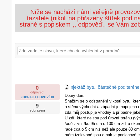
Níže se nachází námi veřejně provozova
tazatelé (nikoli na přiřazený štítek pod
straně s popiskem ,, odpověď,, se Vám zob
Injektáž bytu, částečně pod terén
0
odpovědí
Dobrý den.
ZOBRAZIT ODPOVĚDI
Snažím se o odstranění vlkosti bytu, který
9
a stěna východní a západní je napojena 
zobrazení
zda můj postup je vhodný a případně jaké
U zdí, které nejsou pod úrovní terénu (vý
řadě z vnitřku 95 cm u 100 cm zdi u oke
řadě cca o 5 cm niž než ale pouze 80 cm.
mám izolované ipou a pak je podlahové t