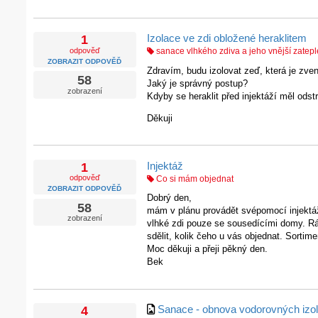
Izolace ve zdi obložené heraklitem
1
odpověď
sanace vlhkého zdiva a jeho vnější zatepl
ZOBRAZIT ODPOVĚĎ
Zdravím, budu izolovat zeď, která je zve
58
Jaký je správný postup?
zobrazení
Kdyby se heraklit před injektáží měl odst
Děkuji
Injektáž
1
odpověď
Co si mám objednat
ZOBRAZIT ODPOVĚĎ
Dobrý den,
58
mám v plánu provádět svépomocí injektá
zobrazení
vlhké zdi pouze se sousedícími domy. Rá
sdělit, kolik čeho u vás objednat. Sortime
Moc děkuji a přeji pěkný den.
Bek
Sanace - obnova vodorovných izol
4