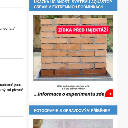
UKÁZKA ÚČINNOSTI SYSTÉMU AQUASTOP
CREAM V EXTRÉMNÍCH PODMÍNKÁCH
ponechat?
radoxně jsou
otný mi přesně
FOTOGRAFIE S OPRAVDOVÝM PŘÍBĚHEM