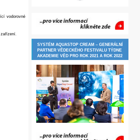
ící vodorovné
 zařízení.
SYSTÉM AQUASTOP CREAM – GENERÁLNÍ
PARTNER VĚDECKÉHO FESTIVALU TÝDNE
AKADEMIE VĚD PRO ROK 2021 A ROK 2022