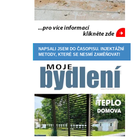
NAPSALI JSEM DO ČASOPISU. INJEKTÁŽNÍ
METODY, KTERÉ SE NESMÍ ZAMĚŇOVAT!