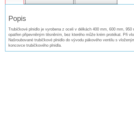
Popis
Trubičkové plnidlo je vyrobena z oceli v délkách 400 mm, 600 mm, 950 
opatřen připevněným těsněním, bez kterého může krém protékat. Při vlo
Našroubované trubičkové plnidlo do vývodu pákového ventilu s vloženým 
koncovce trubičkového plnidla.