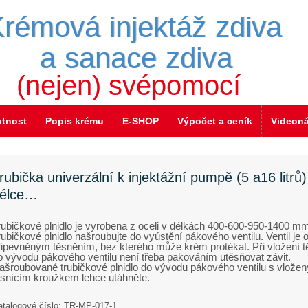
rémová injektáž zdiva
a sanace zdiva
(nejen) svépomocí
otnost
Popis krému
E-SHOP
Výpočet a ceník
Videon
rubička univerzální k injektážní pumpě (5 a16 litrů)
élce…
rubičkové plnidlo je vyrobena z oceli v délkách 400-600-950-1400 m
rubičkové plnidlo našroubujte do vyústění pákového ventilu. Ventil je 
řipevněným těsněním, bez kterého může krém protékat. Při vložení t
o vývodu pákového ventilu není třeba pakováním utěsňovat závit.
ašroubované trubičkové plnidlo do vývodu pákového ventilu s vlože
ěsnícím kroužkem lehce utáhněte.
atalogové číslo: TR-MP-017-1