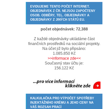
EVIDUJEME TENTO POČET INTERNET.
OBJEDNÁVEK Z ČR. NEJSOU ZAPOČTENY
OSOB. ODBĚRY, TEL. OBJEDNÁVKY A
OBJEDNÁVKY Z JINÝCH STÁTŮ EU.
počet objednávek:
72,390
Z každé objednávky ukládáme část
finančních prostředků na sociální projekty.
Na účet již bylo připsáno:
1.085.850 Kč
>>informace zde<<
Současný stav účtu je:
156.122 Kč
KALKULAČKA PRO VÝPOČET SPOTŘEBY
INJEKTÁŽNÍHO KRÉMU A JEHO CENY NA
VÁŠ ROZSAH PRACÍ