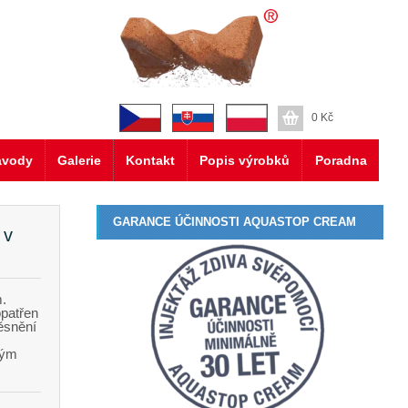
0
Kč
ávody
Galerie
Kontakt
Popis výrobků
Poradna
GARANCE ÚČINNOSTI AQUASTOP CREAM
 v
m.
opatřen
ěsnění
ným