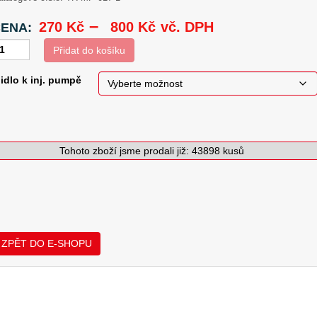
Rozpětí
–
270
Kč
800
Kč
vč. DPH
ENA:
cen:
Přidat do košíku
270 Kč
idlo k inj. pumpě
až
800 Kč
bička
verzální
Tohoto zboží jsme prodali již: 43898 kusů
U:
TR-MP-017-1
Kategorie:
Injektážní zařízení
Štítek:
Injektážní zařízení
ektážní
mpě
6
ů)
ZPĚT DO E-SHOPU
lce…
žství