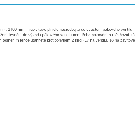
mm, 1400 mm. Trubičkové plnidlo našroubujte do vyústění pákového ventilu. V
žení těsnění do vývodu pákového ventilu není třeba pakováním utěsňovat záv
těsněním lehce utáhněte protipohybem 2 klíči (17 na ventilu, 18 na závitové