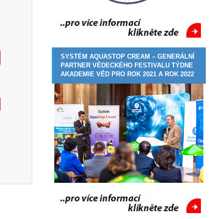
SYSTÉM AQUASTOP CREAM – GENERÁLNÍ
PARTNER VĚDECKÉHO FESTIVALU TÝDNE
AKADEMIE VĚD PRO ROK 2021 A ROK 2022