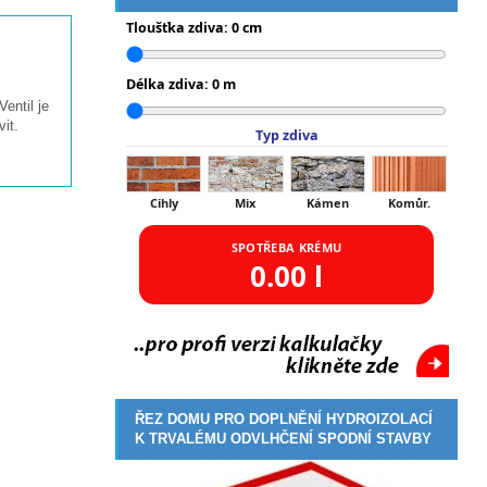
Tloušťka zdiva:
0
cm
Délka zdiva:
0
m
entil je
it.
Typ zdiva
Cihly
Mix
Kámen
Komůr.
SPOTŘEBA KRÉMU
0.00
l
ŘEZ DOMU PRO DOPLNĚNÍ HYDROIZOLACÍ
K TRVALÉMU ODVLHČENÍ SPODNÍ STAVBY