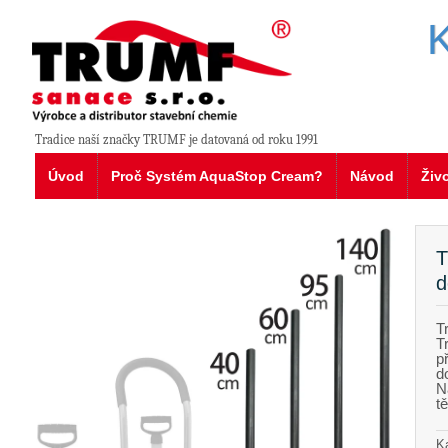
K
Tradice naší značky TRUMF je datovaná od roku 1991
Úvod
Proč Systém AquaStop Cream?
Návod
Živ
T
d
T
T
p
d
N
t
K