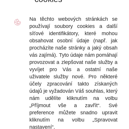
Koncovka pro uchycení do postřikovače
Postřikovač o obsahu 3 l, na který se namontuje
nástavec (PET trubice s tryskou a koncovkou).
Na těchto webových stránkách se
Samostný postřikovač lze použít dále pro aplikace
celé řady našich hydrofobních a protisolných postřiků
používají soubory
cookies
a další
na povrchy zdiva. Jsou to:
síťové identifikátory, které mohou
AquaStop Protect, AquaStop SanFix, AquaSalt
obsahovat osobní údaje (např. jak
Stop – Pro aplikaci těchto výrobků se
procházíte naše stránky a jaký obsah
nepoužívá nástavec, který je určen pro aplikaci
pouze AquaStop Cream Inject Activator ® do
vás zajímá). Tyto údaje nám pomáhají
vrtů.
provozovat a zlepšovat naše služby a
vyvíjet pro Vás a ostatní naše
Aplikace:
uživatele služby nové. Pro některé
Smontujeme trysku s PET trubičkou (tu lze prodloužit
propojkou až na 1000 mm) a koncovkou pro uchycení
účely zpracování takto získaných
v prostřikovači a celé namontujeme do hlavy
údajů je vyžadován Váš souhlas, který
postřikovače podle návodu.
nám udělíte kliknutím na volbu
Odšroubujeme hlavu postřikovače a nalijeme
„Příjmout vše a zavřít“. Své
aktivátor (maximálně 3 litry)
Našroubujeme hlavu postřikovače a natlakujeme jej.
preference můžete snadno upravit
Vsuneme PET trubici a tryskou na konec vrtu a
kliknutím na volbu „Spravovat
uvolněním páky na postřikovači aplikujeme aktivátor
nastavení“.