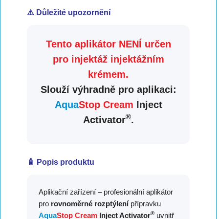
⚠️ Důležité upozornění
Tento aplikátor NENÍ určen
pro injektáž injektážním
krémem.
Slouží výhradně pro aplikaci:
Aqua
Stop Cream
Inject
®
Activator
.
🧴 Popis produktu
Aplikační zařízení – profesionální aplikátor
pro
rovnoměrné rozptýlení
přípravku
®
Aqua
Stop Cream
Inject Activator
uvnitř