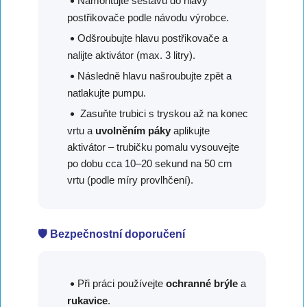
Namontujte sestavu do hlavy
postřikovače podle návodu výrobce.
Odšroubujte hlavu postřikovače a
nalijte aktivátor (max. 3 litry).
Následně hlavu našroubujte zpět a
natlakujte pumpu.
Zasuňte trubici s tryskou až na konec
vrtu a
uvolněním páky
aplikujte
aktivátor – trubičku pomalu vysouvejte
po dobu cca 10–20 sekund na 50 cm
vrtu (podle míry provlhčení).
🛡️ Bezpečnostní doporučení
Při práci používejte
ochranné brýle
a
rukavice
.