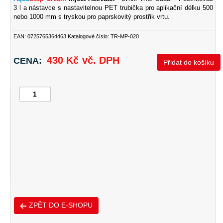
3 l a nástavce s nastavitelnou PET trubička pro aplikační délku 500
nebo 1000 mm s tryskou pro paprskovitý prostřik vrtu.
EAN:
0725765364463
Katalogové číslo: TR-MP-020
430
Kč
vč. DPH
CENA:
Přidat do košíku
PROFI
Prostřikovač
EAN:
0725765364463
SKU:
TR-MP-020
Kategorie:
Doplňky k inje
vrtů+trubička
100
cm
(k
aplikaci
Kliknutím přijmete soubory cookies pro
Inject
tuto službu
Activator)
množství
ZPĚT DO E-SHOPU