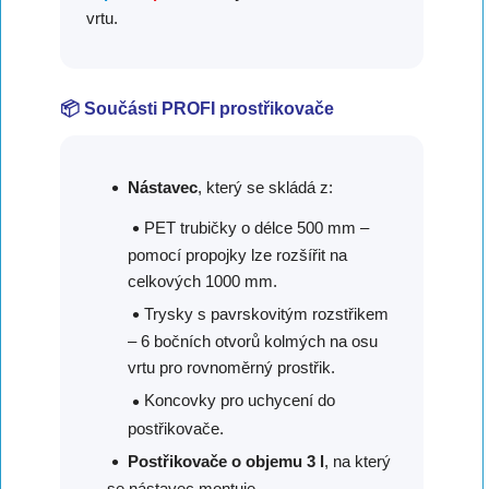
vrtu.
📦 Součásti PROFI prostřikovače
Nástavec
, který se skládá z:
PET trubičky o délce 500 mm –
pomocí propojky lze rozšířit na
celkových 1000 mm.
Trysky s pavrskovitým rozstřikem
– 6 bočních otvorů kolmých na osu
vrtu pro rovnoměrný prostřik.
Koncovky pro uchycení do
postřikovače.
Postřikovače o objemu 3 l
, na který
se nástavec montuje.