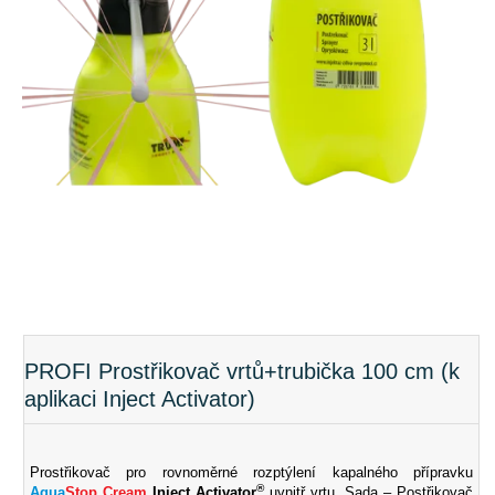
PROFI Prostřikovač vrtů+trubička 100 cm (k
aplikaci Inject Activator)
Prostřikovač pro rovnoměrné rozptýlení kapalného přípravku
®
Aqua
Stop Cream
Inject Activator
uvnitř vrtu. Sada – Postřikovač