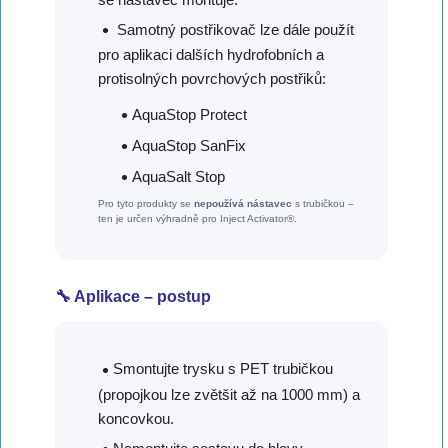
Samotný postřikovač lze dále použít
pro aplikaci dalších hydrofobních a
protisolných povrchových postřiků:
AquaStop Protect
AquaStop SanFix
AquaSalt Stop
Pro tyto produkty se
nepoužívá nástavec
s trubičkou –
ten je určen výhradně pro Inject Activator®.
🔧 Aplikace – postup
Smontujte trysku s PET trubičkou
(propojkou lze zvětšit až na 1000 mm) a
koncovkou.