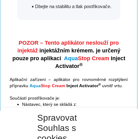
Dbejte na stabilitu a tlak postřikovače.
POZOR – Tento aplikátor neslouží pro
injektáž
injektážním krémem. je určený
pouze pro aplikaci
Aqua
Stop Cream
Inject
®
Activator
Aplikační zařízení – aplikátor pro rovnoměrné rozptýlení
®
přípravku
Aqua
Stop Cream
Inject Activator
uvnitř vrtu.
Součástí prostřikovače je:
Nástavec, který se skládá z:
PET trubičky o délce 500 mm, které se dají
Spravovat
propojkou nastavit na celkovou délku 1000 mm
Tryska s paprskovitým rozstřikem 6 otvory
Souhlas s
kolmými na osu vrtu pro rovnoměrný prostřik
vrtů aktivátorem
cookies