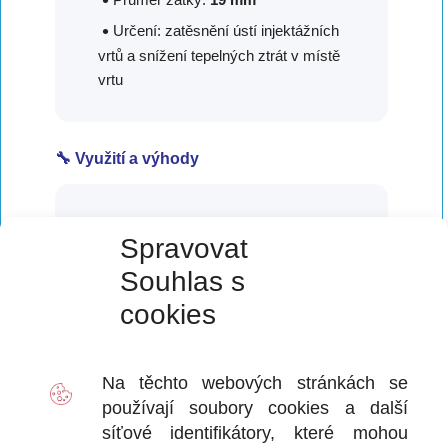
Určení: zatěsnění ústí injektážních
vrtů a snížení tepelných ztrát v místě
vrtu
🔧 Využití a výhody
Minimalizuje drobné výrony
Spravovat
injektážního krému z ústí vrtu během i
Souhlas s
po aplikaci.
cookies
Zajišťuje esteticky čisté zakončení
vrtů bez nutnosti následného zásahu.
XPS jádro zlepšuje tepelně-izolační
Na těchto webových stránkách se
vlastnosti v obvodovém zdivu nad
používají soubory
cookies
a další
terénem.
síťové identifikátory, které mohou
Jednoduchá a rychlá aplikace