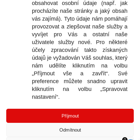
obsahovat osobní údaje (např. jak
zasunutím – bez potřeby dalších
procházíte naše stránky a jaký obsah
nástrojů.
vás zajímá). Tyto údaje nám pomáhají
provozovat a zlepšovat naše služby a
vyvíjet pro Vás a ostatní naše
📦 Balení a orientační spotřeba
uživatele služby nové. Pro některé
účely zpracování takto získaných
údajů je vyžadován Váš souhlas, který
Obsah balení:
50 ks
zátek.
nám udělíte kliknutím na volbu
Doporučené osové vzdálenosti vrtů:
„Příjmout vše a zavřít“. Své
100 mm
.
preference můžete snadno upravit
Orientační pokrytí:
1 balení ≈ 5 bm
kliknutím na volbu „Spravovat
injektovaného zdiva (při rozteči
nastavení“.
100 mm).
Příjmout
Odmítnout
Další informace
0