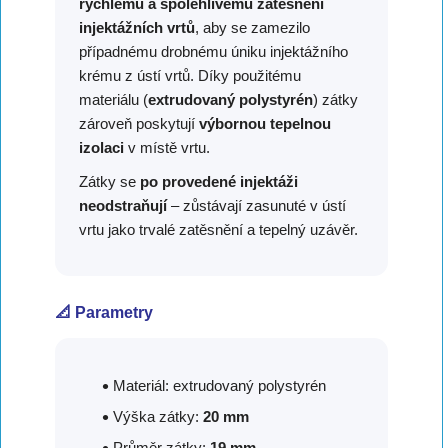
rychlému a spolehlivému zatěsnění
injektážních vrtů
, aby se zamezilo
případnému drobnému úniku injektážního
krému z ústí vrtů. Díky použitému
materiálu (
extrudovaný polystyrén
) zátky
zároveň poskytují
výbornou tepelnou
izolaci
v místě vrtu.
Zátky se
po provedené injektáži
neodstraňují
– zůstávají zasunuté v ústí
vrtu jako trvalé zatěsnění a tepelný uzávěr.
📐 Parametry
Materiál: extrudovaný polystyrén
Výška zátky:
20 mm
Průměr zátky:
19 mm