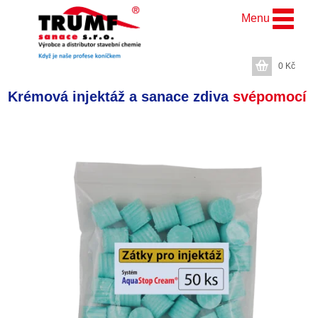
Menu
0
Kč
Krémová injektáž a sanace zdiva
svépomocí