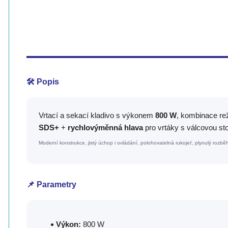
🛠️ Popis
Vrtací a sekací kladivo s výkonem
800 W
, kombinace r
SDS+
+
rychlovýměnná hlava
pro vrtáky s válcovou s
Moderní konstrukce, jistý úchop i ovládání, polohovatelná rukojeť, plynulý rozbě
📌 Parametry
Výkon:
800 W