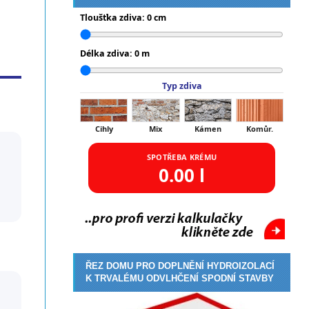
Tloušťka zdiva:
0
cm
Délka zdiva:
0
m
Typ zdiva
Cihly
Mix
Kámen
Komůr.
SPOTŘEBA KRÉMU
0.00
l
ŘEZ DOMU PRO DOPLNĚNÍ HYDROIZOLACÍ
K TRVALÉMU ODVLHČENÍ SPODNÍ STAVBY