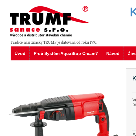
K
Tradice naší značky TRUMF je datovaná od roku 1991
Úvod
Proč Systém AquaStop Cream?
Návod
Živ
K
V
p
E