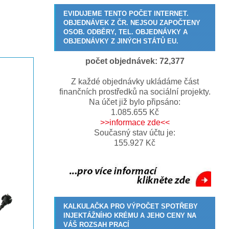
EVIDUJEME TENTO POČET INTERNET.
OBJEDNÁVEK Z ČR. NEJSOU ZAPOČTENY
OSOB. ODBĚRY, TEL. OBJEDNÁVKY A
OBJEDNÁVKY Z JINÝCH STÁTŮ EU.
počet objednávek:
72,377
Z každé objednávky ukládáme část
finančních prostředků na sociální projekty.
Na účet již bylo připsáno:
1.085.655 Kč
>>informace zde<<
Současný stav účtu je:
155.927 Kč
KALKULAČKA PRO VÝPOČET SPOTŘEBY
INJEKTÁŽNÍHO KRÉMU A JEHO CENY NA
VÁŠ ROZSAH PRACÍ