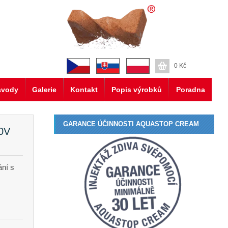
0
Kč
ávody
Galerie
Kontakt
Popis výrobků
Poradna
GARANCE ÚČINNOSTI AQUASTOP CREAM
30V
ání s