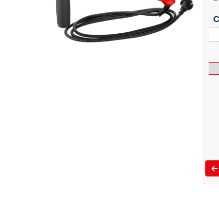
C
Kla
vrt
a
EA
sek
FE
SD
80
2.8
23
mno