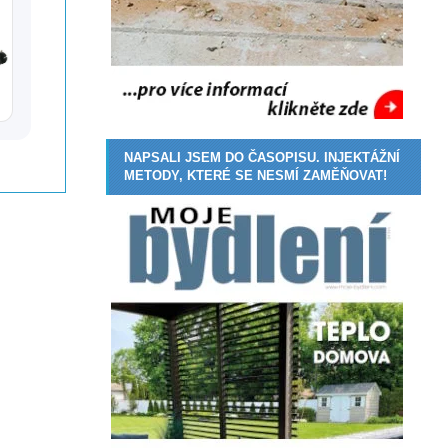
NAPSALI JSEM DO ČASOPISU. INJEKTÁŽNÍ
METODY, KTERÉ SE NESMÍ ZAMĚŇOVAT!