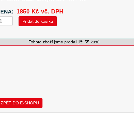
1850
Kč
vč. DPH
ENA:
Přidat do košíku
divo
ací
Tohoto zboží jsme prodali již: 55 kusů
N:
8590804102229
SKU:
TR-PV-001
Kategorie:
Doplňky k injektáži
,
Injektážn
ací
STA
S+
0W
J
0V
žství
ZPĚT DO E-SHOPU