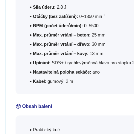
Síla úderu:
2,8 J
-1
Otáčky (bez zatížení):
0–1350 min
BPM (počet úderů/min):
0–5500
Max. průměr vrtání – beton:
25 mm
Max. průměr vrtání – dřevo:
30 mm
Max. průměr vrtání – kovy:
13 mm
Upínání:
SDS+ / rychlovýměnná hlava pro stopku
Nastavitelná poloha sekáče:
ano
Kabel:
gumový, 2 m
📦 Obsah balení
Praktický kufr