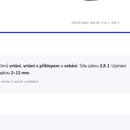
FESTA SDS+ 800 W • 2,8 J • 230 V
ežimů
vrtání
,
vrtání s příklepem
a
sekání
. Síla úderu
2,8 J
. Upínání
topkou
2–13 mm
.
h motoru a spínač s pojistkou.