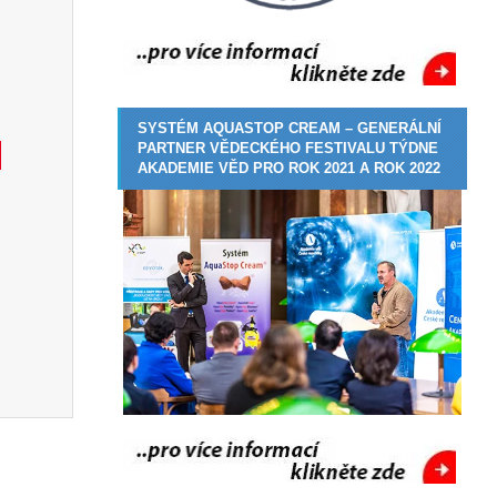
SYSTÉM AQUASTOP CREAM – GENERÁLNÍ
PARTNER VĚDECKÉHO FESTIVALU TÝDNE
AKADEMIE VĚD PRO ROK 2021 A ROK 2022
í zařízení