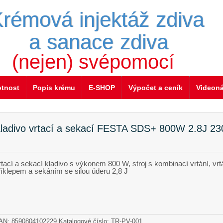
rémová injektáž zdiva
a sanace zdiva
(nejen) svépomocí
otnost
Popis krému
E-SHOP
Výpočet a ceník
Videon
ladivo vrtací a sekací FESTA SDS+ 800W 2.8J 2
rtací a sekací kladivo s výkonem 800 W, stroj s kombinací vrtání, vrt
říklepem a sekáním se silou úderu 2,8 J
AN:
8590804102229
Katalogové číslo: TR-PV-001