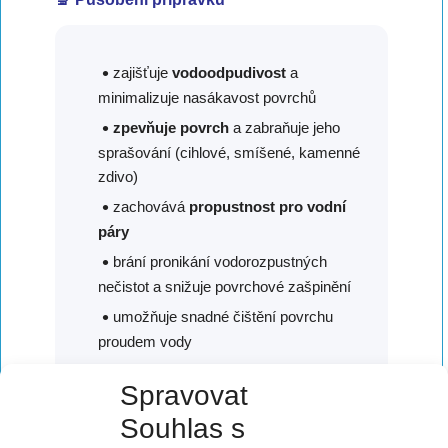
zajišťuje
vodoodpudivost
a
minimalizuje nasákavost povrchů
zpevňuje povrch
a zabraňuje jeho
sprašování (cihlové, smíšené, kamenné
zdivo)
zachovává
propustnost pro vodní
páry
brání pronikání vodorozpustných
nečistot a snižuje povrchové zašpinění
umožňuje snadné čištění povrchu
proudem vody
chrání před poškozením mrazem (u
Spravovat
zavlhlých povrchů)
Souhlas s
snižuje podmínky pro výskyt