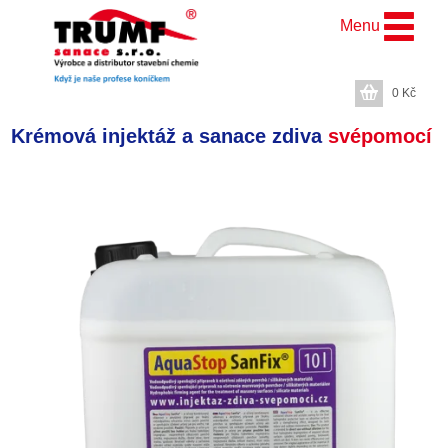
Menu
0
Kč
Krémová injektáž a sanace zdiva
svépomocí