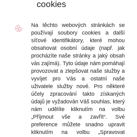
mikroorganismů, zejména plísní
cookies
zachovává tepelně-izolační vlastnosti
porézních materiálů
Na těchto webových stránkách se
dlouhodobá životnost díky vysoké
používají soubory
cookies
a další
odolnosti silan-siloxanové složky vůči
síťové identifikátory, které mohou
UV i povětrnosti
obsahovat osobní údaje (např. jak
bez rozpouštědel, ekologický, bez
procházíte naše stránky a jaký obsah
zápachu
vás zajímá). Tyto údaje nám pomáhají
jednoduchá aplikace bez nutnosti
provozovat a zlepšovat naše služby a
ředění
vyvíjet pro Vás a ostatní naše
uživatele služby nové. Pro některé
účely zpracování takto získaných
📄 Ostatní informace
údajů je vyžadován Váš souhlas, který
nám udělíte kliknutím na volbu
„Příjmout vše a zavřít“. Své
Kompletní technické údaje o výrobku
preference můžete snadno upravit
®
Aqua
Stop
SanFix
najdete v technickém
kliknutím na volbu „Spravovat
listě.