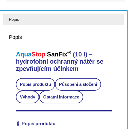
Popis
Popis
®
Aqua
Stop
SanFix
(10 l) –
hydrofobní ochranný nátěr se
zpevňujícím účinkem
Popis produktu
Působení a složení
Výhody
Ostatní informace
🧴 Popis produktu