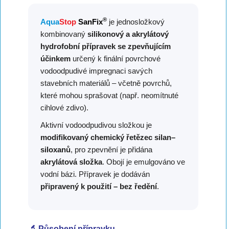
®
Aqua
Stop
SanFix
je jednosložkový
kombinovaný
silikonový a akrylátový
hydrofobní přípravek se zpevňujícím
účinkem
určený k finální povrchové
vodoodpudivé impregnaci savých
stavebních materiálů – včetně povrchů,
které mohou sprašovat (např. neomítnuté
cihlové zdivo).
Aktivní vodoodpudivou složkou je
modifikovaný chemický řetězec silan–
siloxanů
, pro zpevnění je přidána
akrylátová složka
. Obojí je emulgováno ve
vodní bázi. Přípravek je dodáván
připravený k použití – bez ředění
.
🔬 Působení přípravku